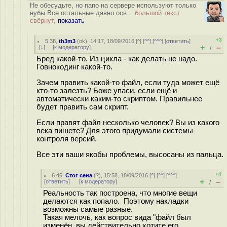
Не обесудьте, но nano на сервере используют только
нубы Все остальные давно осв...
большой текст
свёрнут,
показать
+3
5.38
,
th3m3
(
ok
), 14:17, 18/09/2016 [
^
] [
^^
] [
^^^
] [
ответить
]
+
–
[
↓
] [
к модератору
]
/
Бред какой-то. Из цикла - как делать не надо.
Говнокодинг какой-то.
Зачем править какой-то файл, если туда может ещё
кто-то залезть? Боже упаси, если ещё и
автоматически каким-то скриптом. Правильнее
будет править сам скрипт.
Если правят файл несколько человек? Вы из какого
века пишете? Для этого придумали системы
контроля версий.
Все эти ваши якобы проблемы, высосаны из пальца.
+4
6.46
,
Стог сена
(
?
), 15:58, 18/09/2016 [
^
] [
^^
] [
^^^
]
+
–
[
ответить
]
[
к модератору
]
/
Реальность так построена, что многие вещи
делаются как попало. Поэтому накладки
возможны самые разные.
Такая мелочь, как вопрос вида "файл был
изменён, вы действительно хотите его