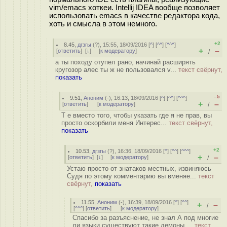
vim/emacs хоткеи. Intellij IDEA вообще позволяет
использовать emacs в качестве редактора кода,
хоть и смысла в этом немного.
+2
8.45
,
дгзгы
(
?
), 15:55, 18/09/2016 [
^
] [
^^
] [
^^^
]
+
–
[
ответить
]
[
↓
] [
к модератору
]
/
а ты походу отупел рано, начинай расширять
кругозор алес ты ж не пользовался v...
текст свёрнут,
показать
–5
9.51
,
Аноним
(
-
), 16:13, 18/09/2016 [
^
] [
^^
] [
^^^
]
+
–
[
ответить
]
[
к модератору
]
/
Т е вместо того, чтобы указать где я не прав, вы
просто оскорбили меня Интерес...
текст свёрнут,
показать
+2
10.53
,
дгзгы
(
?
), 16:36, 18/09/2016 [
^
] [
^^
] [
^^^
]
+
–
[
ответить
]
[
↓
] [
к модератору
]
/
Устаю просто от знатаков местных, извиняюсь
Судя по этому комментарию вы вменяе...
текст
свёрнут,
показать
11.55
,
Аноним
(
-
), 16:39, 18/09/2016 [
^
] [
^^
]
+
–
/
[
^^^
] [
ответить
]
[
к модератору
]
Спасибо за разъяснение, не знал А под многие
ли языки существуют такие демоны ...
текст