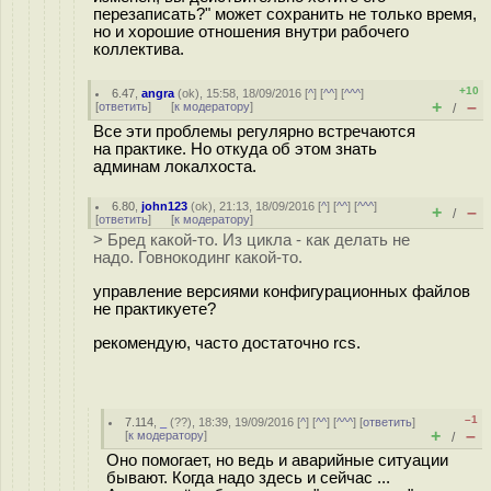
перезаписать?" может сохранить не только время,
но и хорошие отношения внутри рабочего
коллектива.
+10
6.47
,
angra
(
ok
), 15:58, 18/09/2016 [
^
] [
^^
] [
^^^
]
+
–
[
ответить
]
[
к модератору
]
/
Все эти проблемы регулярно встречаются
на практике. Но откуда об этом знать
админам локалхоста.
6.80
,
john123
(
ok
), 21:13, 18/09/2016 [
^
] [
^^
] [
^^^
]
+
–
/
[
ответить
]
[
к модератору
]
> Бред какой-то. Из цикла - как делать не
надо. Говнокодинг какой-то.
управление версиями конфигурационных файлов
не практикуете?
рекомендую, часто достаточно rcs.
–1
7.114
,
_
(
??
), 18:39, 19/09/2016 [
^
] [
^^
] [
^^^
] [
ответить
]
+
–
[
к модератору
]
/
Оно помогает, но ведь и аварийные ситуации
бывают. Когда надо здесь и сейчас ...