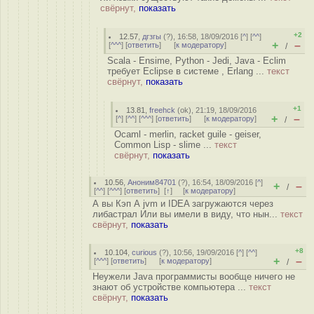
свёрнут,
показать
+2
12.57
,
дгзгы
(
?
), 16:58, 18/09/2016 [
^
] [
^^
]
+
–
[
^^^
] [
ответить
]
[
к модератору
]
/
Scala - Ensime, Python - Jedi, Java - Eclim
требует Eclipse в системе , Erlang ...
текст
свёрнут,
показать
+1
13.81
,
freehck
(
ok
), 21:19, 18/09/2016
+
–
[
^
] [
^^
] [
^^^
] [
ответить
]
[
к модератору
]
/
Ocaml - merlin, racket guile - geiser,
Common Lisp - slime ...
текст
свёрнут,
показать
10.56
,
Аноним84701
(
?
), 16:54, 18/09/2016 [
^
]
+
–
/
[
^^
] [
^^^
] [
ответить
]
[
↑
] [
к модератору
]
А вы Кэп А jvm и IDEA загружаются через
либастрал Или вы имели в виду, что нын...
текст
свёрнут,
показать
+8
10.104
,
curious
(
?
), 10:56, 19/09/2016 [
^
] [
^^
]
+
–
[
^^^
] [
ответить
]
[
к модератору
]
/
Неужели Java программисты вообще ничего не
знают об устройстве компьютера ...
текст
свёрнут,
показать