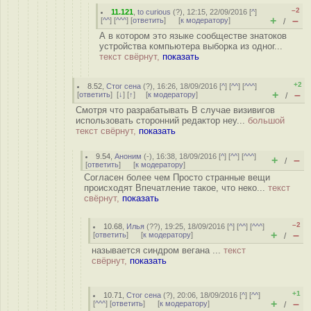
–2
11.121
,
to curious
(
?
), 12:15, 22/09/2016 [
^
]
+
–
[
^^
] [
^^^
] [
ответить
]
[
к модератору
]
/
А в котором это языке сообществе знатоков
устройства компьютера выборка из одног...
текст свёрнут,
показать
+2
8.52
,
Стог сена
(
?
), 16:26, 18/09/2016 [
^
] [
^^
] [
^^^
]
+
–
[
ответить
]
[
↓
] [
↑
] [
к модератору
]
/
Смотря что разрабатывать В случае визивигов
использовать сторонний редактор неу...
большой
текст свёрнут,
показать
9.54
,
Аноним
(
-
), 16:38, 18/09/2016 [
^
] [
^^
] [
^^^
]
+
–
/
[
ответить
]
[
к модератору
]
Согласен более чем Просто странные вещи
происходят Впечатление такое, что неко...
текст
свёрнут,
показать
–2
10.68
,
Илья
(
??
), 19:25, 18/09/2016 [
^
] [
^^
] [
^^^
]
+
–
[
ответить
]
[
к модератору
]
/
называется синдром вегана ...
текст
свёрнут,
показать
+1
10.71
,
Стог сена
(
?
), 20:06, 18/09/2016 [
^
] [
^^
]
+
–
[
^^^
] [
ответить
]
[
к модератору
]
/