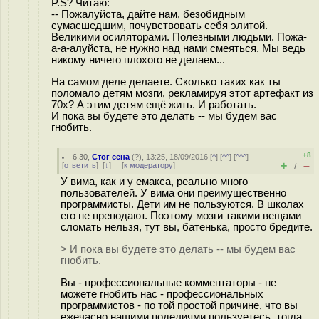
P.S? Читаю:
-- Пожалуйста, дайте нам, безобидным
сумасшедшим, почувствовать себя элитой.
Великими осиляторами. Полезными людьми. Пожа-
а-а-алуйста, не нужно над нами смеяться. Мы ведь
никому ничего плохого не делаем...
На самом деле делаете. Сколько таких как ты
поломало детям мозги, рекламируя этот артефакт из
70х? А этим детям ещё жить. И работать.
И пока вы будете это делать -- мы будем вас
гнобить.
+8
6.30
,
Стог сена
(
?
), 13:25, 18/09/2016 [
^
] [
^^
] [
^^^
]
+
–
[
ответить
]
[
↓
] [
к модератору
]
/
У вима, как и у емакса, реально много
пользователей. У вима они преимущественно
программисты. Дети им не пользуются. В школах
его не преподают. Поэтому мозги такими вещами
сломать нельзя, тут вы, батенька, просто бредите.
> И пока вы будете это делать -- мы будем вас
гнобить.
Вы - профессиональные комментаторы - не
можете гнобить нас - профессиональных
программистов - по той простой причине, что вы
ежечасно нашими поделиями пользуетесь, тогда