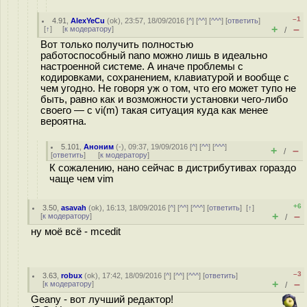
–1
4.91
,
AlexYeCu
(
ok
), 23:57, 18/09/2016 [
^
] [
^^
] [
^^^
] [
ответить
]
+
–
[
↑
] [
к модератору
]
/
Вот только получить полностью
работоспособный nano можно лишь в идеально
настроенной системе. А иначе проблемы с
кодировками, сохранением, клавиатурой и вообще с
чем угодно. Не говоря уж о том, что его может тупо не
быть, равно как и возможности установки чего-либо
своего — с vi(m) такая ситуация куда как менее
вероятна.
5.101
,
Аноним
(
-
), 09:37, 19/09/2016 [
^
] [
^^
] [
^^^
]
+
–
/
[
ответить
]
[
к модератору
]
К сожалению, нано сейчас в дистрибутивах гораздо
чаще чем vim
+6
3.50
,
asavah
(
ok
), 16:13, 18/09/2016 [
^
] [
^^
] [
^^^
] [
ответить
]
[
↑
]
+
–
[
к модератору
]
/
ну моё всё - mcedit
–3
3.63
,
robux
(
ok
), 17:42, 18/09/2016 [
^
] [
^^
] [
^^^
] [
ответить
]
+
–
[
к модератору
]
/
Geany - вот лучший редактор!