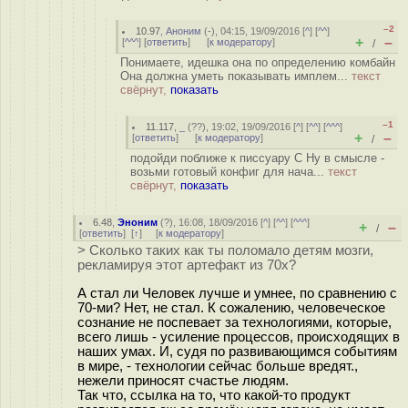
–2
10.97
,
Аноним
(
-
), 04:15, 19/09/2016 [
^
] [
^^
]
+
–
[
^^^
] [
ответить
]
[
к модератору
]
/
Понимаете, идешка она по определению комбайн
Она должна уметь показывать имплем...
текст
свёрнут,
показать
–1
11.117
,
_
(
??
), 19:02, 19/09/2016 [
^
] [
^^
] [
^^^
]
+
–
[
ответить
]
[
к модератору
]
/
подойди поближе к писсуару С Ну в смысле -
возьми готовый конфиг для нача...
текст
свёрнут,
показать
6.48
,
Эноним
(
?
), 16:08, 18/09/2016 [
^
] [
^^
] [
^^^
]
+
–
/
[
ответить
]
[
↑
] [
к модератору
]
> Сколько таких как ты поломало детям мозги,
рекламируя этот артефакт из 70х?
А стал ли Человек лучше и умнее, по сравнению с
70-ми? Нет, не стал. К сожалению, человеческое
сознание не поспевает за технологиями, которые,
всего лишь - усиление процессов, происходящих в
наших умах. И, судя по развивающимся событиям
в мире, - технологии сейчас больше вредят.,
нежели приносят счастье людям.
Так что, ссылка на то, что какой-то продукт