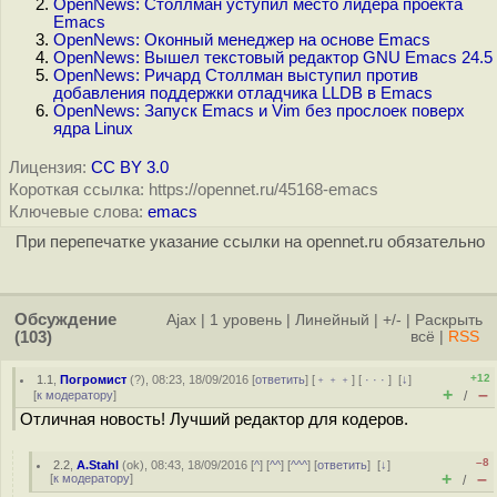
OpenNews: Столлман уступил место лидера проекта
Emacs
OpenNews: Оконный менеджер на основе Emacs
OpenNews: Вышел текстовый редактор GNU Emacs 24.5
OpenNews: Ричард Столлман выступил против
добавления поддержки отладчика LLDB в Emacs
OpenNews: Запуск Emacs и Vim без прослоек поверх
ядра Linux
Лицензия:
CC BY 3.0
Короткая ссылка: https://opennet.ru/45168-emacs
Ключевые слова:
emacs
При перепечатке указание ссылки на opennet.ru обязательно
Обсуждение
Ajax
|
1 уровень
|
Линейный
|
+/-
|
Раскрыть
(103)
всё
|
RSS
+12
1.1
,
Погромист
(
?
), 08:23, 18/09/2016 [
ответить
] [
﹢﹢﹢
] [
· · ·
]
[
↓
]
+
–
[
к модератору
]
/
Отличная новость! Лучший редактор для кодеров.
–8
2.2
,
A.Stahl
(
ok
), 08:43, 18/09/2016 [
^
] [
^^
] [
^^^
] [
ответить
]
[
↓
]
+
–
[
к модератору
]
/