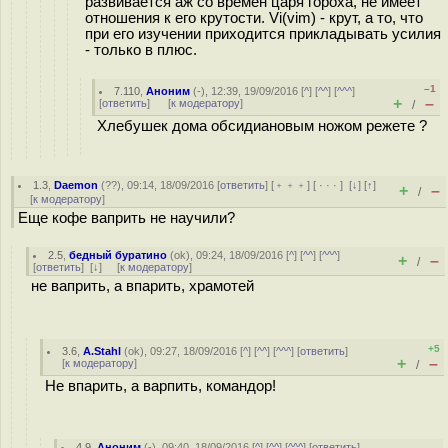
развивается аж со времён царя гороха, не имеет
отношения к его крутости. Vi(vim) - крут, а то, что
при его изучении приходится прикладывать усилия
- только в плюс.
–1
7.110
,
Аноним
(
-
), 12:39, 19/09/2016 [
^
] [
^^
] [
^^^
]
+
–
[
ответить
]
[
к модератору
]
/
Хлебушек дома обсидиановым ножом режете ?
1.3
,
Daemon
(
??
), 09:14, 18/09/2016 [
ответить
] [
﹢﹢﹢
] [
· · ·
]
[
↓
] [
↑
]
+
–
/
[
к модератору
]
Еще кофе ваприть не научили?
2.5
,
бедный буратино
(
ok
), 09:24, 18/09/2016 [
^
] [
^^
] [
^^^
]
+
–
/
[
ответить
]
[
↓
] [
к модератору
]
не ваприть, а впарить, храмотей
+5
3.6
,
A.Stahl
(
ok
), 09:27, 18/09/2016 [
^
] [
^^
] [
^^^
] [
ответить
]
+
–
[
к модератору
]
/
Не впарить, а варпить, командор!
4.9
,
Аноним
(
-
), 09:40, 18/09/2016 [
^
] [
^^
] [
^^^
] [
ответить
]