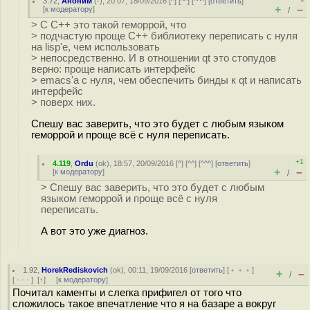
3.72
,
Аноним
(
-
), 20:07, 18/09/2016 [
^
] [
^^
] [
^^^
] [
ответить
]
+
–
[
к модератору
]
/
> С C++ это такой геморрой, что
> подчастую проще C++ библиотеку переписать с нуля
на lisp'е, чем использовать
> непосредственно. И в отношении qt это стопудов
верно: проще написать интерфейс
> emacs'а с нуля, чем обеспечить бинды к qt и написать
интерфейс
> поверх них.
Спешу вас заверить, что это будет с любым языком
геморрой и проще всё с нуля переписать.
+1
4.119
,
Ordu
(
ok
), 18:57, 20/09/2016 [
^
] [
^^
] [
^^^
] [
ответить
]
+
–
[
к модератору
]
/
> Спешу вас заверить, что это будет с любым
языком геморрой и проще всё с нуля
переписать.
А вот это уже диагноз.
1.92
,
HorekRediskovich
(
ok
), 00:11, 19/09/2016 [
ответить
] [
﹢﹢﹢
]
+
–
/
[
· · ·
]
[
↑
] [
к модератору
]
Почитал каменты и слегка прифигел от того что
сложилось такое впечатление что я на базаре а вокруг