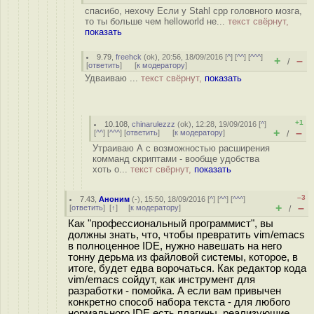
спасибо, нехочу Если у Stahl cpp головного мозга,
то ты больше чем helloworld не...
текст свёрнут,
показать
9.79
,
freehck
(
ok
), 20:56, 18/09/2016 [
^
] [
^^
] [
^^^
]
+
–
/
[
ответить
]
[
к модератору
]
Удваиваю ...
текст свёрнут,
показать
+1
10.108
,
chinarulezzz
(
ok
), 12:28, 19/09/2016 [
^
]
+
–
[
^^
] [
^^^
] [
ответить
]
[
к модератору
]
/
Утраиваю А с возможностью расширения
комманд скриптами - вообще удобства
хоть о...
текст свёрнут,
показать
–3
7.43
,
Аноним
(
-
), 15:50, 18/09/2016 [
^
] [
^^
] [
^^^
]
+
–
[
ответить
]
[
↑
] [
к модератору
]
/
Как "профессиональный программист", вы
должны знать, что, чтобы превратить vim/emacs
в полноценное IDE, нужно навешать на него
тонну дерьма из файловой системы, которое, в
итоге, будет едва ворочаться. Как редактор кода
vim/emacs сойдут, как инструмент для
разработки - помойка. А если вам привычен
конкретно способ набора текста - для любого
нормального IDE есть плагины, реализующие