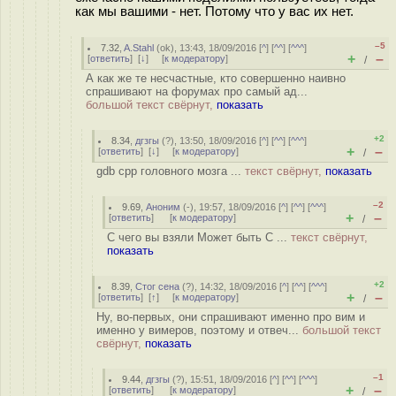
как мы вашими - нет. Потому что у вас их нет.
–5
7.32
,
A.Stahl
(
ok
), 13:43, 18/09/2016 [
^
] [
^^
] [
^^^
]
+
–
[
ответить
]
[
↓
] [
к модератору
]
/
А как же те несчастные, кто совершенно наивно
спрашивают на форумах про самый ад...
большой текст свёрнут,
показать
+2
8.34
,
дгзгы
(
?
), 13:50, 18/09/2016 [
^
] [
^^
] [
^^^
]
+
–
[
ответить
]
[
↓
] [
к модератору
]
/
gdb cpp головного мозга ...
текст свёрнут,
показать
–2
9.69
,
Аноним
(
-
), 19:57, 18/09/2016 [
^
] [
^^
] [
^^^
]
+
–
[
ответить
]
[
к модератору
]
/
С чего вы взяли Может быть C ...
текст свёрнут,
показать
+2
8.39
,
Стог сена
(
?
), 14:32, 18/09/2016 [
^
] [
^^
] [
^^^
]
+
–
[
ответить
]
[
↑
] [
к модератору
]
/
Ну, во-первых, они спрашивают именно про вим и
именно у вимеров, поэтому и отвеч...
большой текст
свёрнут,
показать
–1
9.44
,
дгзгы
(
?
), 15:51, 18/09/2016 [
^
] [
^^
] [
^^^
]
+
–
[
ответить
]
[
к модератору
]
/