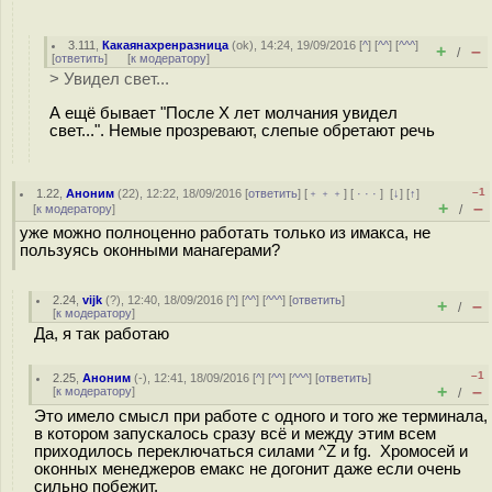
3.111
,
Какаянахренразница
(
ok
), 14:24, 19/09/2016 [
^
] [
^^
] [
^^^
]
+
–
/
[
ответить
]
[
к модератору
]
> Увидел свет...
А ещё бывает "После Х лет молчания увидел
свет...". Немые прозревают, слепые обретают речь
–1
1.22
,
Аноним
(
22
), 12:22, 18/09/2016 [
ответить
] [
﹢﹢﹢
] [
· · ·
]
[
↓
] [
↑
]
+
–
[
к модератору
]
/
уже можно полноценно работать только из имакса, не
пользуясь оконными манагерами?
2.24
,
vijk
(
?
), 12:40, 18/09/2016 [
^
] [
^^
] [
^^^
] [
ответить
]
+
–
/
[
к модератору
]
Да, я так работаю
–1
2.25
,
Аноним
(
-
), 12:41, 18/09/2016 [
^
] [
^^
] [
^^^
] [
ответить
]
+
–
[
к модератору
]
/
Это имело смысл при работе с одного и того же терминала,
в котором запускалось сразу всё и между этим всем
приходилось переключаться силами ^Z и fg. Хромосей и
оконных менеджеров емакс не догонит даже если очень
сильно побежит.