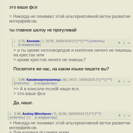
это ваше фсе
> Никогда не понимал этой альтернативной ветки развития
интерфейсов.
ты главное шклоу не прогуливай
3.70
,
Аноним
(
-
), 20:05, 18/09/2016 [
^
] [
^^
] [
^^^
] [
ответить
]
+
–
/
[
к модератору
]
> а ты кроме хелловорлдов и кнопочек ничего не пишешь
на крестах или
> кроме крестов ничего не знаешь?
Посвятите же нас, на каком языке пишете вы?
3.98
,
Какаянахренразница
(
ok
), 04:57, 19/09/2016 [
^
] [
^^
] [
^^^
]
+
–
/
[
ответить
]
[
к модератору
]
>> А в консоли mcedit наше все.
> это ваше фсе
Да, наше.
2.49
,
Andrey Mitrofanov
(
?
), 16:08, 18/09/2016 [
^
] [
^^
] [
^^^
]
+
–
/
[
ответить
]
[
↑
] [
к модератору
]
> Никогда не понимал этой альтернативной ветки развития
интерфейсов.
> Для кодинга qt creator норм.