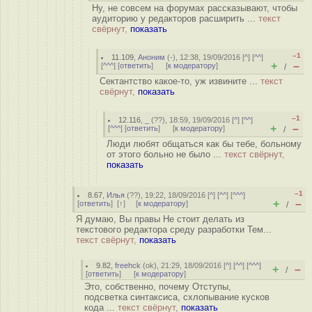
Ну, не совсем на форумах рассказывают, чтобы
аудиторию у редакторов расширить ...
текст
свёрнут,
показать
–1
11.109
,
Аноним
(
-
), 12:38, 19/09/2016 [
^
] [
^^
]
+
–
[
^^^
] [
ответить
]
[
к модератору
]
/
Сектантство какое-то, уж извините ...
текст
свёрнут,
показать
–1
12.116
,
_
(
??
), 18:59, 19/09/2016 [
^
] [
^^
]
+
–
[
^^^
] [
ответить
]
[
к модератору
]
/
Люди любят общаться как бы тебе, больному
от этого больно не было ...
текст свёрнут,
показать
–1
8.67
,
Илья
(
??
), 19:22, 18/09/2016 [
^
] [
^^
] [
^^^
]
+
–
[
ответить
]
[
↑
] [
к модератору
]
/
Я думаю, Вы правы Не стоит делать из
текстового редактора среду разработки Тем...
текст свёрнут,
показать
9.82
,
freehck
(
ok
), 21:29, 18/09/2016 [
^
] [
^^
] [
^^^
]
+
–
/
[
ответить
]
[
к модератору
]
Это, собственно, почему Отступы,
подсветка синтаксиса, схлопывание кусков
кода ...
текст свёрнут,
показать