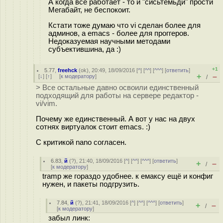
А когда всё работает - то и "сисьтемьди" прости
Мегабайт, не беспокоит.
Кстати тоже думаю что vi сделан более для
админов, а emacs - более для проггеров.
Недоказуемая научными методами
субъектившина, да :)
+1
5.77
,
freehck
(
ok
), 20:49, 18/09/2016 [
^
] [
^^
] [
^^^
] [
ответить
]
+
–
[
↓
] [
↑
] [
к модератору
]
/
> Все остальные давно освоили единственный
подходящий для работы на сервере редактор -
vi/vim.
Почему же единственный. А вот у нас на двух
сотнях виртуалок стоит emacs. :)
С критикой nano согласен.
6.83
,
й
(
?
), 21:40, 18/09/2016 [
^
] [
^^
] [
^^^
] [
ответить
]
+
–
/
[
к модератору
]
tramp же гораздо удобнее. к емаксу ещё и конфиг
нужен, и пакеты подгрузить.
7.84
,
й
(
?
), 21:41, 18/09/2016 [
^
] [
^^
] [
^^^
] [
ответить
]
+
–
/
[
к модератору
]
забыл линк: