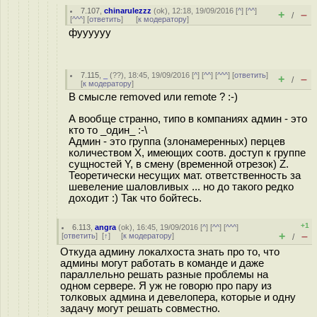
7.107
,
chinarulezzz
(
ok
), 12:18, 19/09/2016 [
^
] [
^^
]
+
–
/
[
^^^
] [
ответить
]
[
к модератору
]
фуууууу
7.115
,
_
(
??
), 18:45, 19/09/2016 [
^
] [
^^
] [
^^^
] [
ответить
]
+
–
/
[
к модератору
]
В смысле removed или remote ? :-)
А вообще странно, типо в компаниях админ - это
кто то _один_ :-\
Админ - это группа (злонамеренных) перцев
количеством Х, имеющих соотв. доступ к группе
сущностей Y, в смену (временной отрезок) Z.
Теоретически несущих мат. ответственность за
шевеление шаловливых ... но до такого редко
доходит :) Так что бойтесь.
+1
6.113
,
angra
(
ok
), 16:45, 19/09/2016 [
^
] [
^^
] [
^^^
]
+
–
[
ответить
]
[
↑
] [
к модератору
]
/
Откуда админу локалхоста знать про то, что
админы могут работать в команде и даже
параллельно решать разные проблемы на
одном сервере. Я уж не говорю про пару из
толковых админа и девелопера, которые и одну
задачу могут решать совместно.