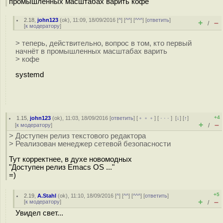
промышленных масштабах варить кофе
2.18
,
john123
(
ok
), 11:09, 18/09/2016 [
^
] [
^^
] [
^^^
] [
ответить
]
+
–
/
[
к модератору
]
> теперь, действительно, вопрос в том, кто первый
начнёт в промышленных масштабах варить
> кофе
systemd
+4
1.15
,
john123
(
ok
), 11:03, 18/09/2016 [
ответить
] [
﹢﹢﹢
] [
· · ·
]
[
↓
] [
↑
]
+
–
[
к модератору
]
/
> Доступен релиз текстового редактора
> Реализован менеджер сетевой безопасности
Тут корректнее, в духе новомодных
"Доступен релиз Emacs OS ..."
=)
+5
2.19
,
A.Stahl
(
ok
), 11:10, 18/09/2016 [
^
] [
^^
] [
^^^
] [
ответить
]
+
–
[
к модератору
]
/
Увидел свет...