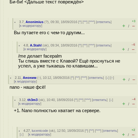
Би-би! <Дальше текст повреждён>
+3
3.7
,
Anonimius
(
?
), 09:30, 18/09/2016 [
^
] [
^^
] [
^^^
] [
ответить
]
+
–
[
к модератору
]
/
Вы путаете его с чем-то другим...
–6
4.8
,
A.Stahl
(
ok
), 09:34, 18/09/2016 [
^
] [
^^
] [
^^^
] [
ответить
]
+
–
[
к модератору
]
/
/me делает facepalm
Ты спишь вместе с Клавой? Ещё проснуться не
успел, а уже тыкаешь по клавишам...
2.11
,
Аноним
(
-
), 10:12, 18/09/2016 [
^
] [
^^
] [
^^^
] [
ответить
]
[
↓
] [
↑
]
+
–
/
[
к модератору
]
nano - наше фсё!
–4
3.12
,
th3m3
(
ok
), 10:40, 18/09/2016 [
^
] [
^^
] [
^^^
] [
ответить
]
[
↓
]
+
–
[
к модератору
]
/
+1. Nano полностью хватает на сервере.
+2
4.27
,
lucentcode
(
ok
), 12:50, 18/09/2016 [
^
] [
^^
] [
^^^
] [
ответить
]
+
–
[
↓
] [
к модератору
]
/