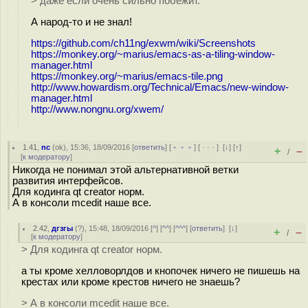
> даже если очень сильно побежит.
А народ-то и не знал!
https://github.com/ch11ng/exwm/wiki/Screenshots
https://monkey.org/~marius/emacs-as-a-tiling-window-
manager.html
https://monkey.org/~marius/emacs-tile.png
http://www.howardism.org/Technical/Emacs/new-window-
manager.html
http://www.nongnu.org/xwem/
1.41
,
nc
(
ok
), 15:36, 18/09/2016 [
ответить
] [
﹢﹢﹢
] [
· · ·
]
[
↓
] [
↑
]
+
–
/
[
к модератору
]
Никогда не понимал этой альтернативной ветки
развития интерфейсов.
Для кодинга qt creator норм.
А в консоли mcedit наше все.
2.42
,
дгзгы
(
?
), 15:48, 18/09/2016 [
^
] [
^^
] [
^^^
] [
ответить
]
[
↓
]
+
–
/
[
к модератору
]
> Для кодинга qt creator норм.
а ты кроме хелловорлдов и кнопочек ничего не пишешь на
крестах или кроме крестов ничего не знаешь?
> А в консоли mcedit наше все.