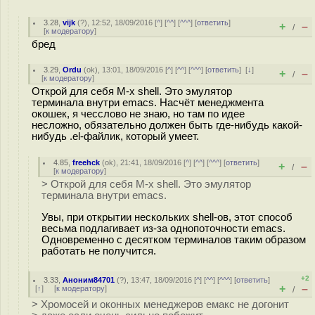
3.28
,
vijk
(
?
), 12:52, 18/09/2016 [
^
] [
^^
] [
^^^
] [
ответить
]
+
–
/
[
к модератору
]
бред
3.29
,
Ordu
(
ok
), 13:01, 18/09/2016 [
^
] [
^^
] [
^^^
] [
ответить
]
[
↓
]
+
–
/
[
к модератору
]
Открой для себя M-x shell. Это эмулятор
терминала внутри emacs. Насчёт менеджмента
окошек, я чесслово не знаю, но там по идее
несложно, обязательно должен быть где-нибудь какой-
нибудь .el-файлик, который умеет.
4.85
,
freehck
(
ok
), 21:41, 18/09/2016 [
^
] [
^^
] [
^^^
] [
ответить
]
+
–
/
[
к модератору
]
> Открой для себя M-x shell. Это эмулятор
терминала внутри emacs.
Увы, при открытии нескольких shell-ов, этот способ
весьма подлагивает из-за однопоточности emacs.
Одновременно с десятком терминалов таким образом
работать не получится.
+2
3.33
,
Аноним84701
(
?
), 13:47, 18/09/2016 [
^
] [
^^
] [
^^^
] [
ответить
]
+
–
[
↑
] [
к модератору
]
/
> Хромосей и оконных менеджеров емакс не догонит