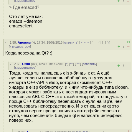
+
–
[
к модератору
]
/
> Где emacsd?
Сто лет уже как:
emacs --daemon
emacsclient
+1
1.59
,
Аноним
(
-
), 17:34, 18/09/2016 [
ответить
] [
﹢﹢﹢
] [
· · ·
]
[
↓
] [
↑
]
+
–
[
к модератору
]
/
Когда переход на Qt? :)
2.65
,
Ordu
(
ok
), 18:49, 18/09/2016 [
^
] [
^^
] [
^^^
] [
ответить
]
+
–
/
[
к модератору
]
Тогда, когда ты напишешь elisp-бинды к qt. А ещё
лучше, если ты напишешь обобщённую тулзу для
импорта C++-API в elisp, которая скомпиляет C++-
хидеры в elisp библиотеку, и к ним что-нибудь типа dlopen,
которая сможет работать с нестандартизированным
плюсовым ABI. С C++ это такой геморрой, что подчастую
проще C++ библиотеку переписать с нуля на lisp'е, чем
использовать непосредственно. И в отношении qt это
стопудов верно: проще написать интерфейс emacs'а с
нуля, чем обеспечить бинды к qt и написать интерфейс
поверх них.
–1