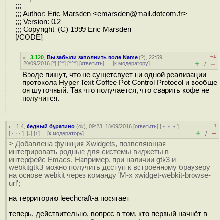
;;;
;;; Author: Eric Marsden <emarsden@mail.dotcom.fr>
;;; Version: 0.2
;;; Copyright: (C) 1999 Eric Marsden
[/CODE]
–1
3.120
,
Вы забыли заполнить поле Name
(
?
), 22:59,
+
–
20/09/2016 [
^
] [
^^
] [
^^^
] [
ответить
]
[
к модератору
]
/
Вроде пишут, что не сущетсвует ни одной реализации
протокола Hyper Text Coffee Pot Control Protocol и вообще
он шуточный. Так что получается, что сварить кофе не
получится.
–1
1.4
,
бедный буратино
(
ok
), 09:23, 18/09/2016 [
ответить
] [
﹢﹢﹢
]
+
–
[
· · ·
]
[
↓
] [
↑
] [
к модератору
]
/
> Добавлена функция Xwidgets, позволяющая
интегрировать родные для системы виджеты в
интерфейс Emacs. Например, при наличии gtk3 и
webkitgtk3 можно получить доступ к встроенному браузеру
на основе webkit через команду 'M-x xwidget-webkit-browse-
url';
на территорию leechcraft-а посягает
теперь, действительно, вопрос в том, кто первый начнёт в