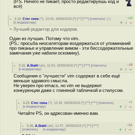
(P.S. Ничего не пикает, просто редактируешь код и
всё)
+22
2.13
,
Стог сена
(
?
), 10:43, 18/09/2016 [
^
] [
^^
] [
^^^
] [
ответить
]
[
↑
]
+
–
[
к модератору
]
/
> Лучший редактор для кодеров.
Один из лучших. Потому что vim.
(PS.: просьба неосиляторам воздержаться от упоминаний
про пиканье и управление вимом - эти бессодержательные
замечания уже набили оскомину).
–15
3.16
,
A.Stahl
(
ok
), 11:04, 18/09/2016 [
^
] [
^^
] [
^^^
] [
ответить
]
+
–
[
к модератору
]
/
Сообщения о "лучшести" vim содержат в себе ещё
меньше здравого смысла.
Не уверен про emacs, но vim не выдержит
конкуренции даже с глиняной табличкой и стилусом.
+1
4.23
,
Стог сена
(
?
), 12:34, 18/09/2016 [
^
] [
^^
] [
^^^
] [
ответить
]
+
–
[
к модератору
]
/
Читайте PS, он адресован именно вам.
–14
5.26
,
A.Stahl
(
ok
), 12:47, 18/09/2016 [
^
] [
^^
] [
^^^
]
+
–
[
ответить
]
[
к модератору
]
/