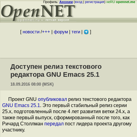
Профиль:
Аноним
(
вход
|
регистрация
)
неRU
opennet.me
[
новости
/
+++
|
форум
|
теги
|
]
Доступен релиз текстового
редактора GNU Emacs 25.1
18.09.2016 08:00 (MSK)
Проект GNU
опубликовал
релиз текстового редактора
GNU Emacs 25.1
. Это первый стабильный релиз серии
25.x, подготовленный после 4 лет развития ветки 24.x, а
также первый выпуск, сформированный после того, как
Ричард Столлман
передал
пост лидера проекта другому
участнику.