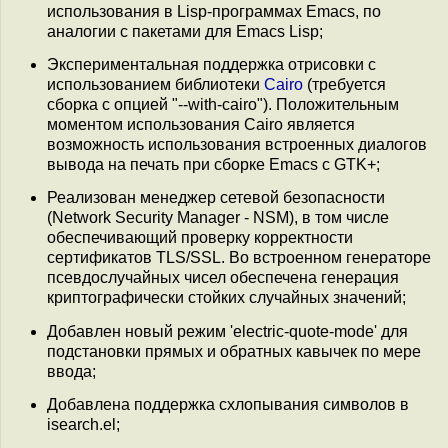
использования в Lisp-программах Emacs, по
аналогии с пакетами для Emacs Lisp;
Экспериментальная поддержка отрисовки с
использованием библиотеки
Cairo
(требуется
сборка с опцией "--with-cairo"). Положительным
моментом использования Cairo является
возможность использования встроенных диалогов
вывода на печать при сборке Emacs с GTK+;
Реализован менеджер сетевой безопасности
(Network Security Manager - NSM), в том числе
обеспечивающий проверку корректности
сертификатов TLS/SSL. Во встроенном генераторе
псевдослучайных чисел обеспечена генерация
криптографически стойких случайных значений;
Добавлен новый режим 'electric-quote-mode' для
подстановки прямых и обратных кавычек по мере
ввода;
Добавлена поддержка схлопывания символов в
isearch.el;