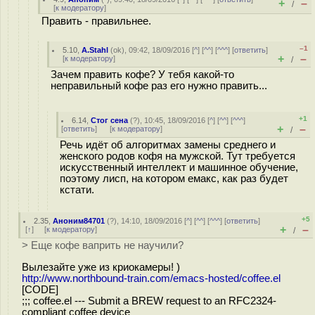
+
–
/
[
к модератору
]
Править - правильнее.
–1
5.10
,
A.Stahl
(
ok
), 09:42, 18/09/2016 [
^
] [
^^
] [
^^^
] [
ответить
]
+
–
[
к модератору
]
/
Зачем править кофе? У тебя какой-то
неправильный кофе раз его нужно править...
+1
6.14
,
Стог сена
(
?
), 10:45, 18/09/2016 [
^
] [
^^
] [
^^^
]
+
–
[
ответить
]
[
к модератору
]
/
Речь идёт об алгоритмах замены среднего и
женского родов кофя на мужской. Тут требуется
искусственный интеллект и машинное обучение,
поэтому лисп, на котором емакс, как раз будет
кстати.
+5
2.35
,
Аноним84701
(
?
), 14:10, 18/09/2016 [
^
] [
^^
] [
^^^
] [
ответить
]
+
–
[
↑
] [
к модератору
]
/
> Еще кофе ваприть не научили?
Вылезайте уже из криокамеры! )
http://www.northbound-train.com/emacs-hosted/coffee.el
[CODE]
;;; coffee.el --- Submit a BREW request to an RFC2324-
compliant coffee device