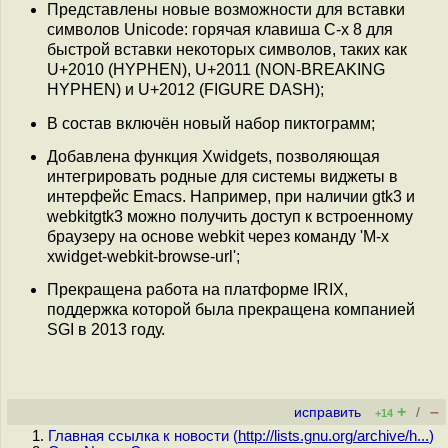
Представлены новые возможности для вставки
символов Unicode: горячая клавиша C-x 8 для
быстрой вставки некоторых символов, таких как
U+2010 (HYPHEN), U+2011 (NON-BREAKING
HYPHEN) и U+2012 (FIGURE DASH);
В состав включён новый набор пиктограмм;
Добавлена функция Xwidgets, позволяющая
интегрировать родные для системы виджеты в
интерфейс Emacs. Например, при наличии gtk3 и
webkitgtk3 можно получить доступ к встроенному
браузеру на основе webkit через команду 'M-x
xwidget-webkit-browse-url';
Прекращена работа на платформе IRIX,
поддержка которой была прекращена компанией
SGI в 2013 году.
+
–
исправить
/
+14
Главная ссылка к новости (
http://lists.gnu.org/archive/h...
)