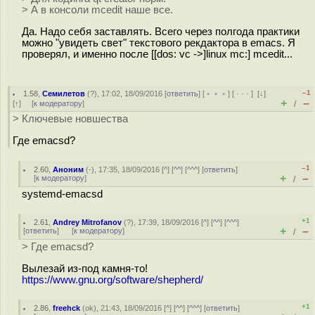
> А в консоли mcedit наше все.
Да. Надо себя заставлять. Всего через полгода практики
можно "увидеть свет" текстового рекдактора в emacs. Я
проверял, и именно после [[dos: vc ->]linux mc:] mcedit...
–1
1.58
,
Семилетов
(
?
), 17:02, 18/09/2016 [
ответить
] [
﹢﹢﹢
] [
· · ·
]
[
↓
]
+
–
[
↑
] [
к модератору
]
/
> Ключевые новшества
Где emacsd?
–1
2.60
,
Аноним
(
-
), 17:35, 18/09/2016 [
^
] [
^^
] [
^^^
] [
ответить
]
+
–
[
к модератору
]
/
systemd-emacsd
+1
2.61
,
Andrey Mitrofanov
(
?
), 17:39, 18/09/2016 [
^
] [
^^
] [
^^^
]
+
–
[
ответить
]
[
к модератору
]
/
> Где emacsd?
Вылезай из-под камня-то!
https://www.gnu.org/software/shepherd/
+1
2.86
,
freehck
(
ok
), 21:43, 18/09/2016 [
^
] [
^^
] [
^^^
] [
ответить
]