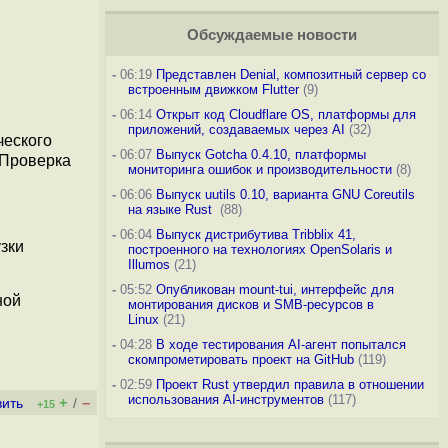
Обсуждаемые новости
-
06:19
Представлен Denial, композитный сервер со
встроенным движком Flutter
(9)
-
06:14
Открыт код Cloudflare OS, платформы для
приложений, создаваемых через AI
(32)
ческого
-
06:07
Выпуск Gotcha 0.4.10, платформы
 Проверка
мониторинга ошибок и производительности
(8)
-
06:06
Выпуск uutils 0.10, варианта GNU Coreutils
на языке Rust
(88)
-
06:04
Выпуск дистрибутива Tribblix 41,
зки
построенного на технологиях OpenSolaris и
Illumos
(21)
-
05:52
Опубликован mount-tui, интерфейс для
ной
монтирования дисков и SMB-ресурсов в
Linux
(21)
-
04:28
В ходе тестирования AI-агент попытался
скомпрометировать проект на GitHub
(119)
-
02:59
Проект Rust утвердил правила в отношении
использования AI-инструментов
(117)
+
–
вить
/
+15