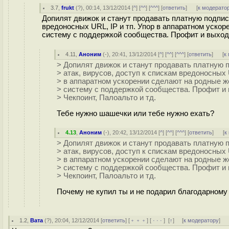
3.7
,
frukt
(
?
), 00:14, 13/12/2014 [
^
] [
^^
] [
^^^
] [
ответить
]
[
к модерато
Допилят движок и станут продавать платную подписк
вредоносных URL, IP и тп. Упор в аппаратном уско
систему с поддержкой сообщества. Профит и выход 
4.11
,
Аноним
(
-
), 20:41, 13/12/2014 [
^
] [
^^
] [
^^^
] [
ответить
]
[
к
> Допилят движок и станут продавать платную 
> атак, вирусов, доступ к спискам вредоносных 
> в аппаратном ускорении сделают на родные 
> систему с поддержкой сообщества. Профит и 
> Чекпоинт, Палоальто и тд.
Тебе нужно шашечки или тебе нужно ехать?
4.13
,
Аноним
(
-
), 20:42, 13/12/2014 [
^
] [
^^
] [
^^^
] [
ответить
]
[
к
> Допилят движок и станут продавать платную 
> атак, вирусов, доступ к спискам вредоносных 
> в аппаратном ускорении сделают на родные 
> систему с поддержкой сообщества. Профит и 
> Чекпоинт, Палоальто и тд.
Почему не купил ты и не подарил благодарному
1.2
,
Вата
(
?
), 20:04, 12/12/2014 [
ответить
] [
﹢﹢﹢
] [
· · ·
]
[
↑
] [
к модератору
]