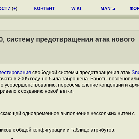
ОСТИ
(
+
)
КОНТЕНТ
WIKI
MAN'ы
ФО
.0, систему предотвращения атак нового
тестирования
свободной системы предотвращения атак
Sno
 начата в 2005 году, но была заброшена. Работы возобновили
и по усовершенствованию, переосмысление концепции и арх
ривело к созданию новой ветки.
ускающей одновременное выполнение нескольких нитей с
иков к общей конфигурации и таблице атрибутов;