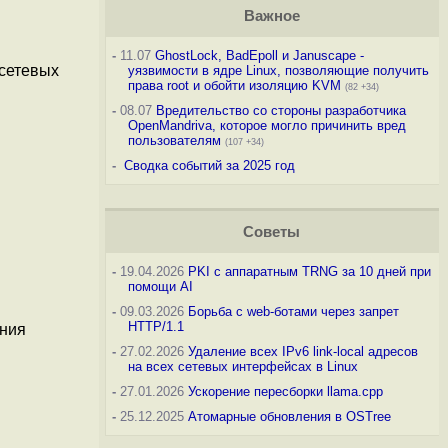
Важное
-
11.07
GhostLock, BadEpoll и Januscape -
 сетевых
уязвимости в ядре Linux, позволяющие получить
права root и обойти изоляцию KVM
(82 +34)
-
08.07
Вредительство со стороны разработчика
OpenMandriva, которое могло причинить вред
пользователям
(107 +34)
-
Сводка событий за 2025 год
Советы
-
19.04.2026
PKI с аппаратным TRNG за 10 дней при
помощи AI
-
09.03.2026
Борьба с web-ботами через запрет
HTTP/1.1
ения
-
27.02.2026
Удаление всех IPv6 link-local адресов
на всех сетевых интерфейсах в Linux
-
27.01.2026
Ускорение пересборки llama.cpp
-
25.12.2025
Атомарные обновления в OSTree