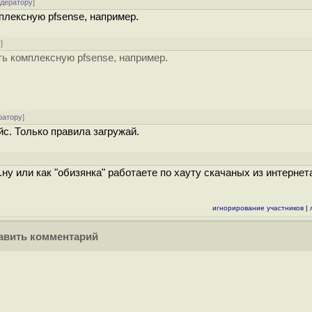
одератору
]
плексную pfsense, например.
у
]
ть комплексную pfsense, например.
ратору
]
йс. Только правила загружай.
.ну или как "обизянка" работаете по хауту скачаных из интернет
игнорирование участников
|
вить комментарий