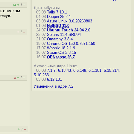
+
–
/
+4
Дистрибутивы:
к спискам
05.08
Tails 7.10.1
уемую
04.08
Deepin 25.2.1
03.08
Azure Linux 3.0.20260803
01.08
NetBSD 11.0
24.07
Ubuntu Touch 24.04 2.0
+
–
/
23.07
Solaris 11.4 SRU94
21.07
Omarchy 3.8.4
19.07
Chrome OS 150.0.7871.150
17.07
Whonix 18.2.1.9
16.07
SteamOS 3.8.15
16.07
OPNsense 26.7
Актуальные ядра Linux:
06.08
7.1.7
,
6.18.43
,
6.6.149
,
6.1.181
,
5.15.214
,
5.10.263
+
–
/
–4
03.08
6.12.101
Изменения в ядре 7.2
+
–
/