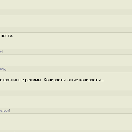
]
тности.
ру
]
тору
]
мократичные режимы. Копирасты такие копирасты...
ратору
]