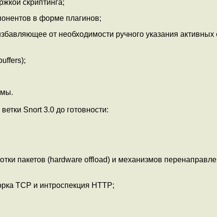
жкой скриптинга;
онентов в форме плагинов;
збавляющее от необходимости ручного указания активных
ffers);
рмы.
етки Snort 3.0 до готовности:
тки пакетов (hardware offload) и механизмов перенаправл
орка TCP и интроспекция HTTP;