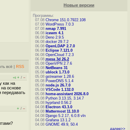
Новые версии
Программы:
07.08
Chrome 151.0.7922.108
07.08
WordPress 7.0.3
07.08
nmap 7.991
06.08
icewm 4.1
06.08
Deno 2.9.5
06.08
docker 29.7.2
06.08
OpenLDAP 2.7.0
06.08
Eclipse 7.121.0
06.08
OpenCloud 7.2.3
06.08
mesa 3d 26.2
05.08
OpenVPN 2.7.6
ть всё
|
RSS
05.08
NetBeans 31
05.08
ublock 1.73.0
05.08
gstreamer 1.28.6
+
–
/
+6
05.08
PowerDNS 5.1.4
у как на
05.08
node.js 26.7.0
 на основе
05.08
VSCode 1.132.0
и передавать
05.08
home-assistant 2026.8.0
05.08
Python 3.13.15, 3.14.7
05.08
hyprland 0.56.2
04.08
Electron 43.3.0
+
–
/
04.08
Mattermost 11.10.0
04.08
Django 5.2.17, 6.0.8
vln
04.08
Grafana 13.1.2
птами?
04.08
GNOME 49.9, 50.4
далее>>