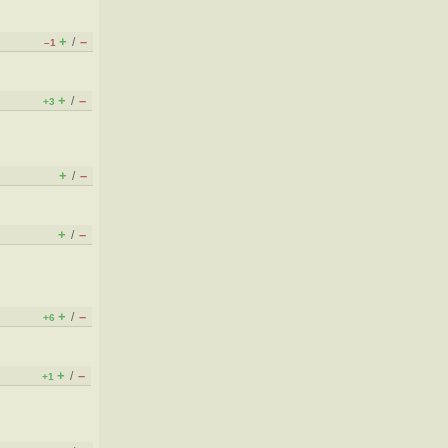
+
–
/
–1
+
–
/
+3
+
–
/
+
–
/
+
–
/
+6
+
–
/
+1