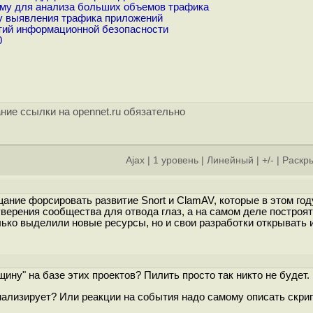
му для анализа больших объемов трафика
у выявления трафика приложений
ытий информационной безопасности
0
ние ссылки на opennet.ru обязательно
Ajax
|
1 уровень
|
Линейный
|
+/-
|
Раскры
]
щание форсировать развитие Snort и ClamAV, которые в этом год
уверения сообщества для отвода глаз, а на самом деле построят
лько выделили новые ресурсы, но и свои разработки открывать 
щину" на базе этих проектов? Пилить просто так никто не будет.
нализирует? Или реакции на события надо самому описать скри