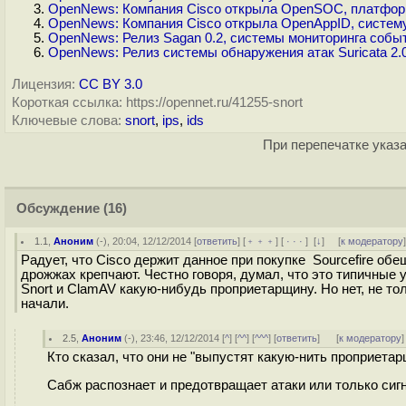
OpenNews: Компания Cisco открыла OpenSOC, платфор
OpenNews: Компания Cisco открыла OpenAppID, систем
OpenNews: Релиз Sagan 0.2, системы мониторинга соб
OpenNews: Релиз системы обнаружения атак Suricata 2.
Лицензия:
CC BY 3.0
Короткая ссылка: https://opennet.ru/41255-snort
Ключевые слова:
snort
,
ips
,
ids
При перепечатке указа
Обсуждение
(16)
1.1
,
Аноним
(
-
), 20:04, 12/12/2014 [
ответить
] [
﹢﹢﹢
] [
· · ·
]
[
↓
] [
к модератору
Радует, что Cisco держит данное при покупке Sourcefire обе
дрожжах крепчают. Честно говоря, думал, что это типичные 
Snort и ClamAV какую-нибудь проприетарщину. Но нет, не то
начали.
2.5
,
Аноним
(
-
), 23:46, 12/12/2014 [
^
] [
^^
] [
^^^
] [
ответить
]
[
к модератору
]
Кто сказал, что они не "выпустят какую-нить проприетар
Сабж распознает и предотвращает атаки или только сиг