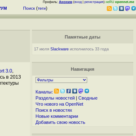
Профиль:
Аноним
(
вход
|
регистрация
)
неRU
opennet.me
РУМ
Поиск
(
теги
)
Памятные даты
17 июля
Slackware
исполнилось 33 года
Навигация
rt 3.0
,
сь в 2013
итектуры
Каналы:
Разделы новостей
|
Сводные
Что нового на OpenNet
Поиск в новостях
Новые комментарии
Добавить свою новость