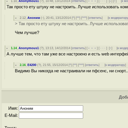
1.10
,
Anonymous1
(
?
), 10:48, 13/12/2014 [
ответить
] [
﹢﹢﹢
] [
· · ·
]
[
↓
] [
↑
] [
к м
Так просто ету штуку не настроить. Лучше использовать ком
2.12
,
Аноним
(
-
), 20:41, 13/12/2014 [
^
] [
^^
] [
^^^
] [
ответить
]
[
к модератор
> Так просто ету штуку не настроить. Лучше использова
Чем лучше?
1.14
,
Anonymous1
(
?
), 13:13, 14/12/2014 [
ответить
] [
﹢﹢﹢
] [
· · ·
]
[
↑
] [
к моде
А лучше тем, что там уже все настроено и есть web интерфе
2.16
,
E4200
(
?
), 21:55, 15/12/2014 [
^
] [
^^
] [
^^^
] [
ответить
]
[
к модератору
]
Видимо Вы никогда не настраивали ни пфсенс, ни снорт..
Доба
Имя:
E-Mail: