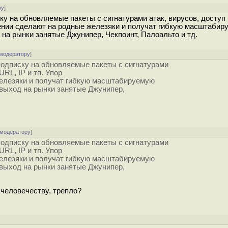
ру
]
у на обновляемые пакеты с сигнатурами атак, вирусов, доступ 
рении сделают на родные железяки и получат гибкую масштабир
на рынки занятые Джунипер, Чекпоинт, Палоальто и тд.
 модератору
]
подписку на обновляемые пакеты с сигнатурами
URL, IP и тп. Упор
железяки и получат гибкую масштабируемую
выход на рынки занятые Джунипер,
 модератору
]
подписку на обновляемые пакеты с сигнатурами
URL, IP и тп. Упор
железяки и получат гибкую масштабируемую
выход на рынки занятые Джунипер,
 человечеству, трепло?