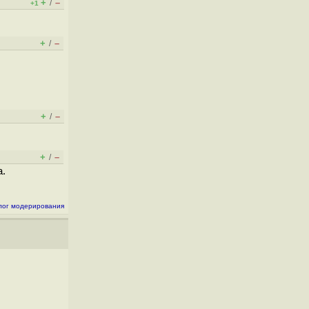
+
–
/
+1
+
–
/
+
–
/
+
–
/
а.
лог модерирования