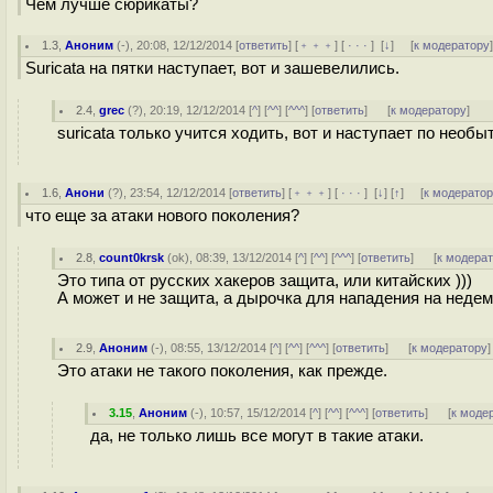
Чем лучше сюрикаты?
1.3
,
Аноним
(
-
), 20:08, 12/12/2014 [
ответить
] [
﹢﹢﹢
] [
· · ·
]
[
↓
] [
к модератору
Suricata на пятки наступает, вот и зашевелились.
2.4
,
grec
(
?
), 20:19, 12/12/2014 [
^
] [
^^
] [
^^^
] [
ответить
]
[
к модератору
]
suricata только учится ходить, вот и наступает по необы
1.6
,
Анони
(
?
), 23:54, 12/12/2014 [
ответить
] [
﹢﹢﹢
] [
· · ·
]
[
↓
] [
↑
] [
к модерато
что еще за атаки нового поколения?
2.8
,
count0krsk
(
ok
), 08:39, 13/12/2014 [
^
] [
^^
] [
^^^
] [
ответить
]
[
к модера
Это типа от русских хакеров защита, или китайских )))
А может и не защита, а дырочка для нападения на неде
2.9
,
Аноним
(
-
), 08:55, 13/12/2014 [
^
] [
^^
] [
^^^
] [
ответить
]
[
к модератору
]
Это атаки не такого поколения, как прежде.
3.15
,
Аноним
(
-
), 10:57, 15/12/2014 [
^
] [
^^
] [
^^^
] [
ответить
]
[
к моде
да, не только лишь все могут в такие атаки.