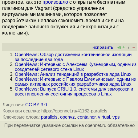
проектов, как это
произошло
с открытым бесплатным
плагином для Vagrant (средство управления
виртуальными машинами, которое позволяет
разработчикам неплохо сэкономить время и силы на
поддержке рабочего окружения и синхронизации с
коллегами).
+
–
исправить
/
+5
OpenNews: Обзор достижений контейнерной изоляции
за последние два года
OpenNews: Интервью с Алексеем Кузнецовым, одним из
создателей сетевого стека Linux
OpenNews: Анализ тенденций в разработке ядра Linux
OpenNews: Интервью с Павлом Емельяновым, одним из
самых активных российских разработчиков ядра Linux
OpenNews: Выпуск CRIU 1.0, системы для заморозки и
восстановления состояния процессов в Linux
Лицензия:
CC BY 3.0
Короткая ссылка: https://opennet.ru/41162-parallels
Ключевые слова:
parallels
,
openvz
,
container
,
virtual
,
vps
При перепечатке указание ссылки на opennet.ru обязательно