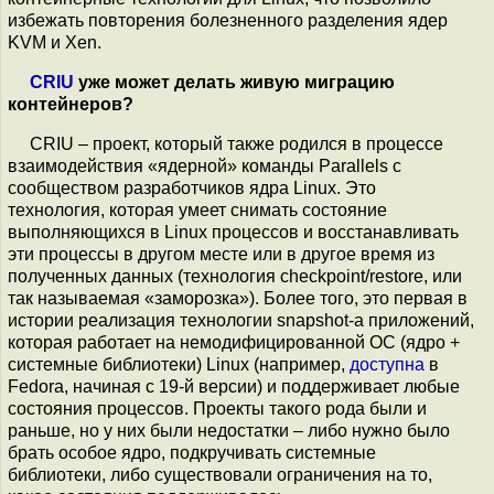
избежать повторения болезненного разделения ядер
KVM и Xen.
CRIU
уже может делать живую миграцию
контейнеров?
CRIU – проект, который также родился в процессе
взаимодействия «ядерной» команды Parallels с
сообществом разработчиков ядра Linux. Это
технология, которая умеет снимать состояние
выполняющихся в Linux процессов и восстанавливать
эти процессы в другом месте или в другое время из
полученных данных (технология checkpoint/restore, или
так называемая «заморозка»). Более того, это первая в
истории реализация технологии snapshot-а приложений,
которая работает на немодифицированной ОС (ядро +
системные библиотеки) Linux (например,
доступна
в
Fedora, начиная с 19-й версии) и поддерживает любые
состояния процессов. Проекты такого рода были и
раньше, но у них были недостатки – либо нужно было
брать особое ядро, подкручивать системные
библиотеки, либо существовали ограничения на то,