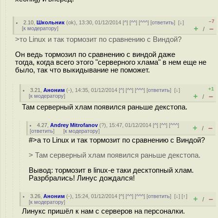
–7
2.10
,
Школьник
(
ok
), 13:30, 01/12/2014 [
^
] [
^^
] [
^^^
] [
ответить
]
[
↓
]
+
–
[
к модератору
]
/
>то Linux и так тормозит по сравнению с Виндой?
Он ведь тормозил по сравнению с виндой даже
тогда, когда всего этого "серверного хлама" в нем еще не
было, так что выкидывание не поможет.
+1
3.21
,
Аноним
(
-
), 14:35, 01/12/2014 [
^
] [
^^
] [
^^^
] [
ответить
]
[
↓
]
+
–
[
к модератору
]
/
Там серверный хлам появился раньше декстопа.
4.27
,
Andrey Mitrofanov
(
?
), 15:47, 01/12/2014 [
^
] [
^^
] [
^^^
]
+
–
/
[
ответить
]
[
к модератору
]
#>а то Linux и так тормозит по сравнению с Виндой?
> Там серверный хлам появился раньше декстопа.
Вывод: тормозит в linux-е таки десктопный хлам.
Разрбрались! Линус дождался!
3.26
,
Аноним
(
-
), 15:24, 01/12/2014 [
^
] [
^^
] [
^^^
] [
ответить
]
[
↓
] [
↑
]
+
–
/
[
к модератору
]
Линукс пришёл к нам с серверов на персоналки.