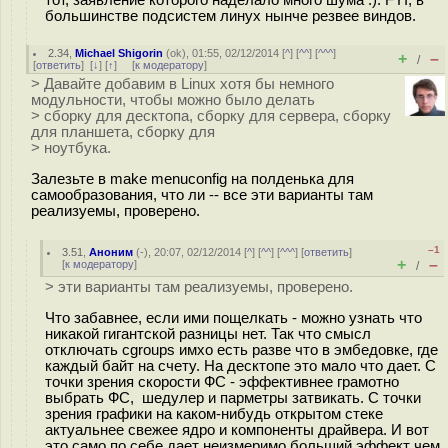
большинстве подсистем линух нынче резвее виндов.
2.34
,
Michael Shigorin
(
ok
), 01:55, 02/12/2014 [
^
] [
^^
] [
^^^
]
+
–
/
[
ответить
]
[
↓
] [
↑
] [
к модератору
]
> Давайте добавим в Linux хотя бы немного
модульности, чтобы можно было делать
> сборку для десктопа, сборку для сервера, сборку
для планшета, сборку для
> ноутбука.
Залезьте в make menuconfig на полденька для
самообразования, что ли -- все эти варианты там
реализуемы, проверено.
–1
3.51
,
Аноним
(
-
), 20:07, 02/12/2014 [
^
] [
^^
] [
^^^
] [
ответить
]
+
–
[
к модератору
]
/
> эти варианты там реализуемы, проверено.
Что забавнее, если ими пощелкать - можно узнать что
никакой гигантской разницы нет. Так что смысл
отключать cgroups имхо есть разве что в эмбедовке, где
каждый байт на счету. На десктопе это мало что дает. С
точки зрения скорости ФС - эффективнее грамотно
выбрать ФС, шедулер и парметры затвикать. С точки
зрения графики на каком-нибудь открытом стеке
актуальнее свежее ядро и компоненты драйвера. И вот
это само по себе дает неизмеримо больший эффект чем