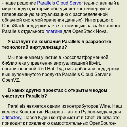
- наше решение
Parallels Cloud Server
(единственный в
мире продукт, который объединяет контейнерную и
гипервизорную виртуализацию с распределенной
облачной системой хранения данных). Интеграция с
OpenStack поддерживается с помощью разработанного
Parallels отдельного
плагина
для OpenStack Nova.
Участвует ли компания Parallels в разработке
технологий виртуализации?
Мы принимаем участие в кроссплатформенной
библиотеке управления виртуализацией libvirt,
организованной Red Hat. Туда мы добавили поддержку
вышеупомянутого продукта Parallels Cloud Server и
OpenVZ.
В каких других проектах с открытым кодом
участвует Parallels?
Parallels является одним из контрибуторов Wine. Наш
коллега Константин Назаров – автор Python-модуля для
artifactory
, Павел Юдин контрибьютит в Chef. Иногда это
приводит к появлению самостоятельных OpenSource-