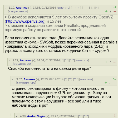
+7
1.19
,
Аноним
(
-
), 14:35, 01/12/2014 [
ответить
] [
﹢﹢﹢
] [
· · ·
]
[
↓
] [
↑
]
+
–
[
к модератору
]
/
> В декабре исполняется 9 лет открытому проекту OpenVZ
(
http://www.openvz.org
) и 15 лет
> с момента создания компании Parallels, проделавшей
огромную работу по развитию технологий
Если вспоминать такие года. Давайте вспомним как одна
известная фирма - SWSoft, позже переименованная в parallels
- закрывала исходники модфицированного ядра (2.4.x) и
угрожала всем у кого остались исходники бэты - судом ?
2.22
,
Аноним
(
-
), 14:54, 01/12/2014 [
^
] [
^^
] [
^^^
] [
ответить
]
+
–
/
[
к модератору
]
Спасибо напомнили "кто на самом деле враг"
+1
3.37
,
Аноним
(
-
), 12:33, 02/12/2014 [
^
] [
^^
] [
^^^
] [
ответить
]
+
–
[
к модератору
]
/
странно рекламировать фирму - которая много лет
занималась нарушением GPL лицензии. тут Sony за
мелкие модификации busybox обливали грязью - а вот
почему-то о этом нарушении - все забыли и тихо
набрали воды в рот.
–2
4.38
,
Andrei Vagin
(
?
), 13:47, 02/12/2014 [
^
] [
^^
] [
^^^
]