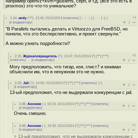
например openvz+kvm+glusterfs, ceph, и т.д. (всё это есть в
proxmox) это что-то уникальное?
+1
1.14
,
andy
(
??
), 13:40, 01/12/2014 [
ответить
] [
﹢﹢﹢
] [
· · ·
]
[
↓
]
+
–
[
к модератору
]
/
"В Parallels пытались делать и Virtuozzo для FreeBSD, но
поняли, что это бесперcпективно, и проект свернули."
А можно узнать подробности?
+2
2.15
,
Журналовращатель
(
?
), 13:47, 01/12/2014 [
^
] [
^^
] [
^^^
]
+
–
[
ответить
]
[
к модератору
]
/
Могу предположить, что тигар, изя, глист7 и юниман
объяснили им, что в ненужном это не нужно.
2.23
,
Jail
(
?
), 14:56, 01/12/2014 [
^
] [
^^
] [
^^^
] [
ответить
]
[
↓
]
+
–
/
[
к модератору
]
13-ый предположил, что не выдержали конкуренции с jail.
3.36
,
Аноним
(
-
), 02:24, 02/12/2014 [
^
] [
^^
] [
^^^
] [
ответить
]
+
–
/
[
к модератору
]
Очень смешно.
+1
3.46
,
Аноним
(
-
), 19:39, 02/12/2014 [
^
] [
^^
] [
^^^
] [
ответить
]
+
–
[
к модератору
]
/
> 13-ый предположил, что не выдержали конкуренции с