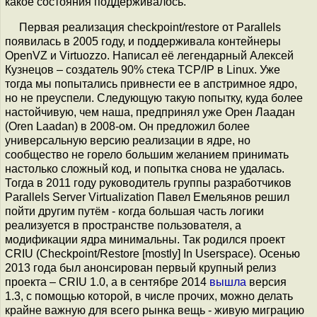
какое состояния поддерживалось.
Первая реализация checkpoint/restore от Parallels
появилась в 2005 году, и поддерживала контейнеры
OpenVZ и Virtuozzo. Написал её легендарный Алексей
Кузнецов – создатель 90% стека TCP/IP в Linux. Уже
тогда мы попытались привнести ее в апстримное ядро,
но не преуспели. Следующую такую попытку, куда более
настойчивую, чем наша, предпринял уже Орен Лаадан
(Oren Laadan) в 2008-ом. Он предложил более
универсальную версию реализации в ядре, но
сообщество не горело большим желанием принимать
настолько сложный код, и попытка снова не удалась.
Тогда в 2011 году руководитель группы разработчиков
Parallels Server Virtualization Павел Емельянов решил
пойти другим путём - когда большая часть логики
реализуется в пространстве пользователя, а
модификации ядра минимальны. Так родился проект
CRIU (Checkpoint/Restore [mostly] In Userspace). Осенью
2013 года был анонсирован первый крупный релиз
проекта – CRIU 1.0, а в сентябре 2014
вышла
версия
1.3, с помощью которой, в числе прочих, можно делать
крайне важную для всего рынка вещь - живую миграцию