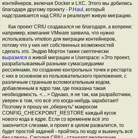
контейнеров, включая Docker и LXC. Этого мы добились
благодаря другому проекту -
P.Haul
, который
надстраивается над CRIU и реализует живую миграцию.
Как проект CRIU создавался не благодаря, а вопреки:
например, компания VMware заявила, что нужно
использовать vmotion для миграции контейнеров,
потому что у них нет собственных возможностей
сделать это. Эндрю Мортон также скептически
выразился
о живой миграции и Userspace: «Это проект,
разрабатываемый разными сумасшедшими
россиянами, по созданию контрольных точек и рестарта
с них в основном из пользовательского приложения, с
различным странным вспомогательным кодом,
добавленным в ядро там, где показана такая
необходимость. <…> Однако, я не так, как разработчики,
уверен в том, что всё это когда-нибудь заработает!
Поэтому я прошу их „обернуть“ макросом
CONFIG_CHECKPOINT_RESTORE каждый кусок
нового кода в ядре. Если со временем всё это
закончится слезами, и проект в целом развалится, то
будет простой задачей - пройтись по коду и выкинуть всё
без следа». Сегодня CRIU - стандарт реализации