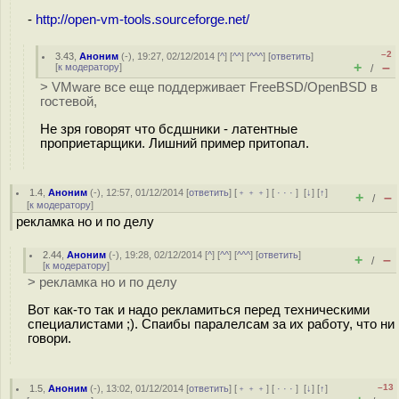
-
http://open-vm-tools.sourceforge.net/
–2
3.43
,
Аноним
(
-
), 19:27, 02/12/2014 [
^
] [
^^
] [
^^^
] [
ответить
]
+
–
[
к модератору
]
/
> VMware все еще поддерживает FreeBSD/OpenBSD в
гостевой,
Не зря говорят что бсдшники - латентные
проприетарщики. Лишний пример притопал.
1.4
,
Аноним
(
-
), 12:57, 01/12/2014 [
ответить
] [
﹢﹢﹢
] [
· · ·
]
[
↓
] [
↑
]
+
–
/
[
к модератору
]
рекламка но и по делу
2.44
,
Аноним
(
-
), 19:28, 02/12/2014 [
^
] [
^^
] [
^^^
] [
ответить
]
+
–
/
[
к модератору
]
> рекламка но и по делу
Вот как-то так и надо рекламиться перед техническими
специалистами ;). Спаибы паралелсам за их работу, что ни
говори.
–13
1.5
,
Аноним
(
-
), 13:02, 01/12/2014 [
ответить
] [
﹢﹢﹢
] [
· · ·
]
[
↓
] [
↑
]