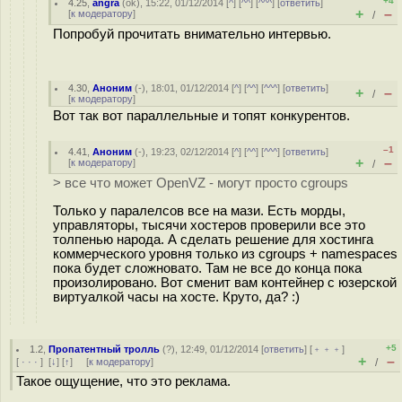
+4
4.25
,
angra
(
ok
), 15:22, 01/12/2014 [
^
] [
^^
] [
^^^
] [
ответить
]
+
–
[
к модератору
]
/
Попробуй прочитать внимательно интервью.
4.30
,
Аноним
(
-
), 18:01, 01/12/2014 [
^
] [
^^
] [
^^^
] [
ответить
]
+
–
/
[
к модератору
]
Вот так вот параллельные и топят конкурентов.
–1
4.41
,
Аноним
(
-
), 19:23, 02/12/2014 [
^
] [
^^
] [
^^^
] [
ответить
]
+
–
[
к модератору
]
/
> все что может OpenVZ - могут просто cgroups
Только у паралелсов все на мази. Есть морды,
управляторы, тысячи хостеров проверили все это
толпенью народа. А сделать решение для хостинга
коммерческого уровня только из cgroups + namespaces
пока будет сложновато. Там не все до конца пока
произолировано. Вот сменит вам контейнер с юзерской
виртуалкой часы на хосте. Круто, да? :)
+5
1.2
,
Пропатентный тролль
(
?
), 12:49, 01/12/2014 [
ответить
] [
﹢﹢﹢
]
+
–
[
· · ·
]
[
↓
] [
↑
] [
к модератору
]
/
Такое ощущение, что это реклама.