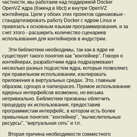
частности, мы работаем над поддержкой Docker
OpenVZ ядра (бэкенд в libct) и внутри OpenVZ
контейнера. Цели у обоих этих проектов одинаковые -
стандартизировать работу Docker с ядром Linux и
привязать к основным языкам программирования, и за
счет этого - расширить количество сценариев
использования для контейнеров в индустрии.
Эти библиотеки необходимы, так как в ядре не
существует такого понятия как "контейнер". Говоря о
контейнерах, разработчики ядра подразумевают
несколько разных подсистем ядра, которые позволяют,
при правильном использовании, изолировать
приложения в виртуальных средах. Это, главным
образом, cgroups и namespaces. Прямое использование
ядерных интерфейсов возможно, но весьма
нетривиально. Библиотеки призваны облегчить
процедуру их использования, предоставив
программистам интерфейс, в котором есть более
привычные понятия: "контейнер", "вычислительные
ресурсы", "виртуальная сеть" и т.п.
Вторая причина необходимости совместного