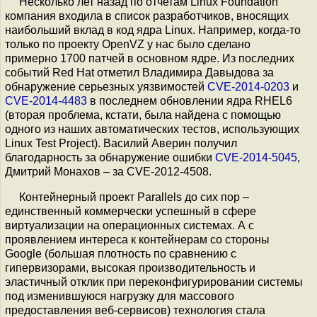
Несколько лет назад по отчетам Linux Foundation
компания входила в список разработчиков, вносящих
наибольший вклад в код ядра Linux. Например, когда-то
только по проекту OpenVZ у нас было сделано
примерно 1700 патчей в основном ядре. Из последних
событий Red Hat отметил Владимира Давыдова за
обнаружение серьезных уязвимостей
CVE-2014-0203
и
CVE-2014-4483
в последнем обновлении ядра RHEL6
(вторая проблема, кстати, была найдена с помощью
одного из наших автоматических тестов, использующих
Linux Test Project). Василий Аверин получил
благодарность за обнаружение ошибки
CVE-2014-5045
,
Дмитрий Монахов – за CVE-2012-4508.
Контейнерный проект Parallels до сих пор –
единственный коммерчески успешный в сфере
виртуализации на операционных системах. А с
проявлением интереса к контейнерам со стороны
Google (большая плотность по сравнению с
гипервизорами, высокая производительность и
эластичный отклик при переконфигурировании системы
под изменившуюся нагрузку для массового
предоставления веб-сервисов) технология стала