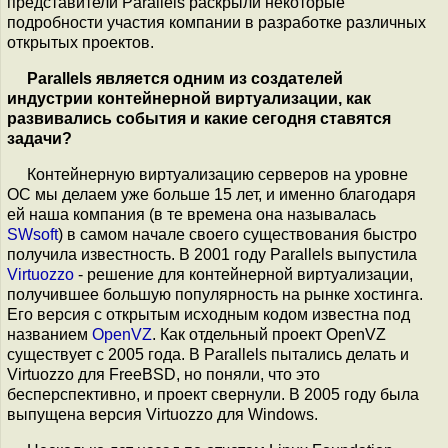
представители Parallels раскрыли некоторые
подробности участия компании в разработке различных
открытых проектов.
Parallels является одним из создателей
индустрии контейнерной виртуализации, как
развивались события и какие сегодня ставятся
задачи?
Контейнерную виртуализацию серверов на уровне
ОС мы делаем уже больше 15 лет, и именно благодаря
ей наша компания (в те времена она называлась
SWsoft
) в самом начале своего существования быстро
получила известность. В 2001 году Parallels выпустила
Virtuozzo
- решение для контейнерной виртуализации,
получившее большую популярность на рынке хостинга.
Его версия с открытым исходным кодом известна под
названием
OpenVZ
. Как отдельный проект OpenVZ
существует с 2005 года. В Parallels пытались делать и
Virtuozzo для FreeBSD, но поняли, что это
бесперcпективно, и проект свернули. В 2005 году была
выпущена версия Virtuozzo для Windows.