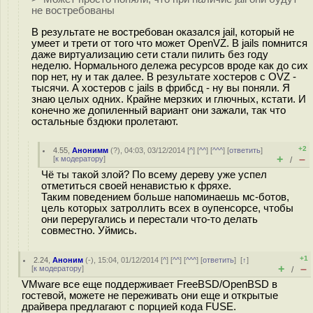
не востребованы
В результате не востребован оказался jail, который не
умеет и трети от того что может OpenVZ. В jails помнится
даже виртуализацию сети стали пилить без году
неделю. Нормального дележа ресурсов вроде как до сих
пор нет, ну и так далее. В результате хостеров с OVZ -
тысячи. А хостеров с jails в фрибсд - ну вы поняли. Я
знаю целых одних. Крайне мерзких и глючных, кстати. И
конечно же допиленный вариант они зажали, так что
остальные бздюки пролетают.
+2
4.55
,
Анонимм
(
?
), 04:03, 03/12/2014 [
^
] [
^^
] [
^^^
] [
ответить
]
+
–
[
к модератору
]
/
Чё ты такой злой? По всему дереву уже успел
отметиться своей ненавистью к фряхе.
Таким поведением больше напоминаешь мс-ботов,
цель которых затроллить всех в оупенсорсе, чтобы
они переругались и перестали что-то делать
совместно. Уймись.
+1
2.24
,
Аноним
(
-
), 15:04, 01/12/2014 [
^
] [
^^
] [
^^^
] [
ответить
]
[
↑
]
+
–
[
к модератору
]
/
VMware все еще поддерживает FreeBSD/OpenBSD в
гостевой, можете не переживать они еще и открытые
драйвера предлагают с порцией кода FUSE.