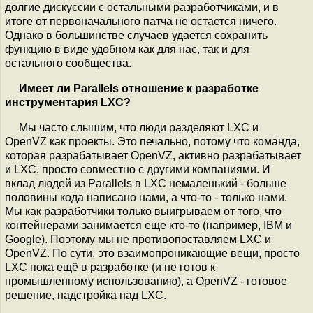
долгие дискуссии с остальными разработчиками, и в
итоге от первоначального патча не остается ничего.
Однако в большинстве случаев удается сохранить
функцию в виде удобном как для нас, так и для
остального сообщества.
Имеет ли Parallels отношение к разработке
инструментария LXС?
Мы часто слышим, что люди разделяют LXC и
OpenVZ как проекты. Это печально, потому что команда,
которая разрабатывает OpenVZ, активно разрабатывает
и LXC, просто совместно с другими компаниями. И
вклад людей из Parallels в LXC немаленький - больше
половины кода написано нами, а что-то - только нами.
Мы как разработчики только выигрываем от того, что
контейнерами занимается еще кто-то (например, IBM и
Google). Поэтому мы не противопоставляем LXC и
OpenVZ. По сути, это взаимопроникающие вещи, просто
LXC пока ещё в разработке (и не готов к
промышленному использованию), а OpenVZ - готовое
решение, надстройка над LXC.