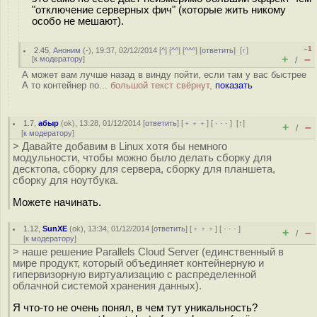
"отключение серверных фич" (которые жить никому
особо не мешают).
–1
2.45
,
Аноним
(
-
), 19:37, 02/12/2014 [
^
] [
^^
] [
^^^
] [
ответить
]
[
↑
]
+
–
[
к модератору
]
/
А может вам лучше назад в винду пойти, если там у вас быстрее
А то контейнер по...
большой текст свёрнут,
показать
1.7
,
абыр
(
ok
), 13:28, 01/12/2014 [
ответить
] [
﹢﹢﹢
] [
· · ·
]
[
↑
]
+
–
/
[
к модератору
]
> Давайте добавим в Linux хотя бы немного
модульности, чтобы можно было делать сборку для
десктопа, сборку для сервера, сборку для планшета,
сборку для ноутбука.
Можете начинать.
1.12
,
SunXE
(
ok
), 13:34, 01/12/2014 [
ответить
] [
﹢﹢﹢
] [
· · ·
]
+
–
/
[
к модератору
]
> наше решение Parallels Cloud Server (единственный в
мире продукт, который объединяет контейнерную и
гипервизорную виртуализацию с распределенной
облачной системой хранения данных).
Я что-то не очень понял, в чем тут уникальность?