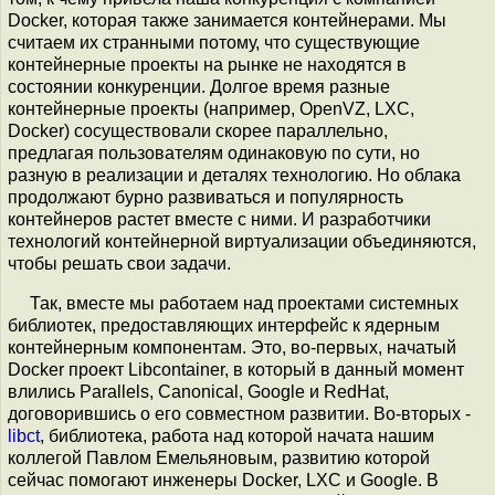
Docker, которая также занимается контейнерами. Мы
считаем их странными потому, что существующие
контейнерные проекты на рынке не находятся в
состоянии конкуренции. Долгое время разные
контейнерные проекты (например, OpenVZ, LXC,
Docker) сосуществовали скорее параллельно,
предлагая пользователям одинаковую по сути, но
разную в реализации и деталях технологию. Но облака
продолжают бурно развиваться и популярность
контейнеров растет вместе с ними. И разработчики
технологий контейнерной виртуализации объединяются,
чтобы решать свои задачи.
Так, вместе мы работаем над проектами системных
библиотек, предоставляющих интерфейс к ядерным
контейнерным компонентам. Это, во-первых, начатый
Docker проект Libcontainer, в который в данный момент
влились Parallels, Canonical, Google и RedHat,
договорившись о его совместном развитии. Во-вторых -
libct
, библиотека, работа над которой начата нашим
коллегой Павлом Емельяновым, развитию которой
сейчас помогают инженеры Docker, LXC и Google. В