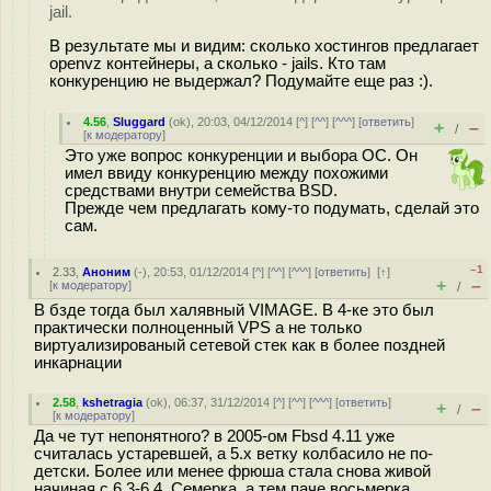
jail.
В результате мы и видим: сколько хостингов предлагает
openvz контейнеры, а сколько - jails. Кто там
конкуренцию не выдержал? Подумайте еще раз :).
4.56
,
Sluggard
(
ok
), 20:03, 04/12/2014 [
^
] [
^^
] [
^^^
] [
ответить
]
+
–
/
[
к модератору
]
Это уже вопрос конкуренции и выбора ОС. Он
имел ввиду конкуренцию между похожими
средствами внутри семейства BSD.
Прежде чем предлагать кому-то подумать, сделай это
сам.
–1
2.33
,
Аноним
(
-
), 20:53, 01/12/2014 [
^
] [
^^
] [
^^^
] [
ответить
]
[
↑
]
+
–
[
к модератору
]
/
В бзде тогда был халявный VIMAGE. В 4-ке это был
практически полноценный VPS а не только
виртуализированый сетевой стек как в более поздней
инкарнации
2.58
,
kshetragia
(
ok
), 06:37, 31/12/2014 [
^
] [
^^
] [
^^^
] [
ответить
]
+
–
/
[
к модератору
]
Да че тут непонятного? в 2005-ом Fbsd 4.11 уже
считалась устаревшей, а 5.х ветку колбасило не по-
детски. Более или менее фрюша стала снова живой
начиная с 6.3-6.4. Семерка, а тем паче восьмерка