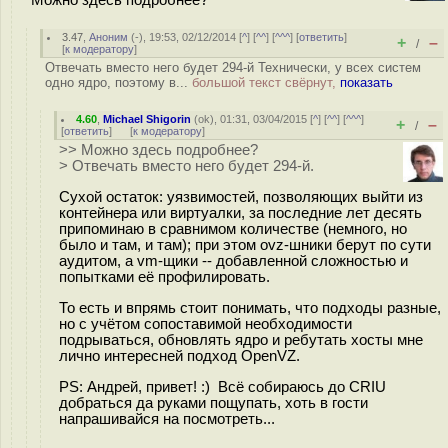
3.47
,
Аноним
(
-
), 19:53, 02/12/2014 [
^
] [
^^
] [
^^^
] [
ответить
]
+
–
/
[
к модератору
]
Отвечать вместо него будет 294-й Технически, у всех систем
одно ядро, поэтому в...
большой текст свёрнут,
показать
4.60
,
Michael Shigorin
(
ok
), 01:31, 03/04/2015 [
^
] [
^^
] [
^^^
]
+
–
/
[
ответить
]
[
к модератору
]
>> Можно здесь подробнее?
> Отвечать вместо него будет 294-й.
Сухой остаток: уязвимостей, позволяющих выйти из
контейнера или виртуалки, за последние лет десять
припоминаю в сравнимом количестве (немного, но
было и там, и там); при этом ovz-шники берут по сути
аудитом, а vm-щики -- добавленной сложностью и
попытками её профилировать.
То есть и впрямь стоит понимать, что подходы разные,
но с учётом сопоставимой необходимости
подрываться, обновлять ядро и ребутать хосты мне
лично интересней подход OpenVZ.
PS: Андрей, привет! :) Всё собираюсь до CRIU
добраться да руками пощупать, хоть в гости
напрашивайся на посмотреть...