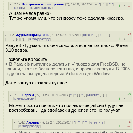
2.17
,
Контрапатентный тролль
(
?
), 14:30, 01/12/2014 [
^
] [
^^
] [
^^^
]
+
–
/
[
ответить
]
[
к модератору
]
А Вам не всё равно?
Тут же упомянули, что виндовсу тоже сделали красиво.
–3
1.3
,
Журналовращатель
(
?
), 12:52, 01/12/2014 [
ответить
] [
﹢﹢﹢
]
+
–
[
· · ·
]
[
↓
] [
↑
] [
к модератору
]
/
Радует! Я думал, что они скисли, а всё не так плохо. Ждём
3.10 ведра.
Позвольте вбросить:
> В Parallels пытались делать и Virtuozzo для FreeBSD, но
поняли, что это бесперcпективно, и проект свернули. В 2005
году была выпущена версия Virtuozzo для Windows.
Даже вантуз оказался нужнее.
+3
2.13
,
Сергей
(
??
), 13:35, 01/12/2014 [
^
] [
^^
] [
^^^
] [
ответить
]
[
↓
]
+
–
[
к модератору
]
/
Может просто поняли, что при наличие jail они будут не
востребованы, да вдобавок и денег за это не получат
–1
3.42
,
Аноним
(
-
), 19:27, 02/12/2014 [
^
] [
^^
] [
^^^
] [
ответить
]
+
–
[
к модератору
]
/
> Может просто поняли, что при наличие jail они будут