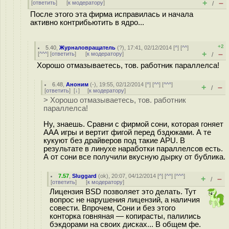
+
–
[
ответить
]
[
к модератору
]
/
После этого эта фирма исправилась и начала
активно контрибьютить в ядро...
+2
5.40
,
Журналовращатель
(
?
), 17:41, 02/12/2014 [
^
] [
^^
]
+
–
[
^^^
] [
ответить
]
[
к модератору
]
/
Хорошо отмазываетесь, тов. работник параллелса!
6.48
,
Аноним
(
-
), 19:55, 02/12/2014 [
^
] [
^^
] [
^^^
]
+
–
/
[
ответить
]
[
↓
] [
к модератору
]
> Хорошо отмазываетесь, тов. работник
параллелса!
Ну, знаешь. Сравни с фирмой сони, которая гоняет
ААА игры и вертит фигой перед бздюками. А те
кукуют без драйверов под такие APU. В
результате в линухе наработки параллелсов есть.
А от сони все получили вкусную дырку от бублика.
7.57
,
Sluggard
(
ok
), 20:07, 04/12/2014 [
^
] [
^^
] [
^^^
]
+
–
/
[
ответить
]
[
к модератору
]
Лицензия BSD позволяет это делать. Тут
вопрос не нарушения лицензий, а наличия
совести. Впрочем, Сони и без этого
конторка говняная — копирасты, палились
бэкдорами на своих дисках... В общем фе.