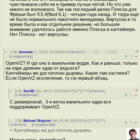
чувствовала себя не в пример лучше пятой. Но это уже
никого не волновало. Так как последний релиз Плеска для
Фрюши был 9.5.4(fbsd 6.1) - четыре года назад. И тогда ещё
не было нормального пакетного менеджера. Виртуоза в то
время была и как отдельное решение, но большое
внимание уделялось работе именно Плеска в контейнере.
Нет Плеска - нет виртуозы.
–3
1.18
,
Аноним
(
-
), 14:31, 01/12/2014 [
ответить
] [
﹢﹢﹢
] [
· · ·
]
[
↓
] [
↑
]
+
–
[
к модератору
]
/
OpenVZ? И где оно в ванильном ведре. Как и раньше, только
на паре древних ядер от редхата?
Контейнеры же достаточно дырявы. Какие там хостинги?
Если OpenVZ исключение, то см первый абзац.
–2
2.32
,
SunXE
(
ok
), 18:13, 01/12/2014 [
^
] [
^^
] [
^^^
] [
ответить
]
+
–
[
к модератору
]
/
С разморозкой, 3-я ветка ванильного ядра вся
поддерживает OpenVZ.
2.35
,
Michael Shigorin
(
ok
), 01:56, 02/12/2014 [
^
] [
^^
] [
^^^
]
+
–
/
[
ответить
]
[
к модератору
]
> Контейнеры же достаточно дырявы.
Можно здесь подробнее?