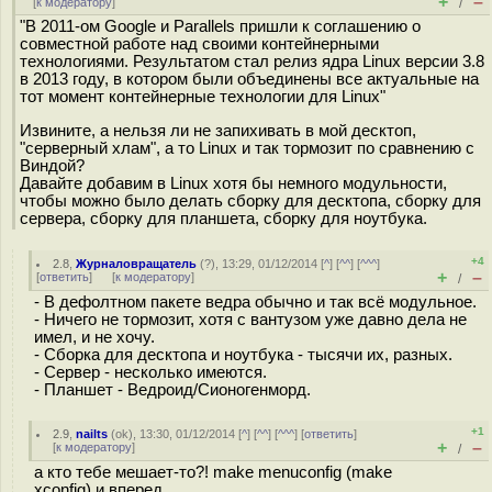
+
–
[
к модератору
]
/
"В 2011-ом Google и Parallels пришли к соглашению о
совместной работе над своими контейнерными
технологиями. Результатом стал релиз ядра Linux версии 3.8
в 2013 году, в котором были объединены все актуальные на
тот момент контейнерные технологии для Linux"
Извините, а нельзя ли не запихивать в мой десктоп,
"серверный хлам", а то Linux и так тормозит по сравнению с
Виндой?
Давайте добавим в Linux хотя бы немного модульности,
чтобы можно было делать сборку для десктопа, сборку для
сервера, сборку для планшета, сборку для ноутбука.
+4
2.8
,
Журналовращатель
(
?
), 13:29, 01/12/2014 [
^
] [
^^
] [
^^^
]
+
–
[
ответить
]
[
к модератору
]
/
- В дефолтном пакете ведра обычно и так всё модульное.
- Ничего не тормозит, хотя с вантузом уже давно дела не
имел, и не хочу.
- Сборка для десктопа и ноутбука - тысячи их, разных.
- Сервер - несколько имеются.
- Планшет - Ведроид/Сионогенморд.
+1
2.9
,
nailts
(
ok
), 13:30, 01/12/2014 [
^
] [
^^
] [
^^^
] [
ответить
]
+
–
[
к модератору
]
/
а кто тебе мешает-то?! make menuconfig (make
xconfig) и вперед.