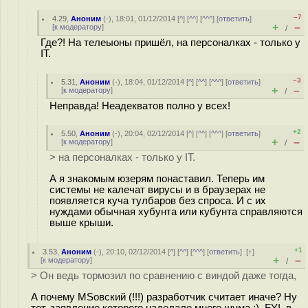
–7
4.29
,
Аноним
(
-
), 18:01, 01/12/2014 [
^
] [
^^
] [
^^^
] [
ответить
]
+
–
[
к модератору
]
/
Где?! На телеыоны пришёл, на персоналках - только у
IT.
–3
5.31
,
Аноним
(
-
), 18:04, 01/12/2014 [
^
] [
^^
] [
^^^
] [
ответить
]
+
–
[
к модератору
]
/
Неправда! Неадекватов полно у всех!
+2
5.50
,
Аноним
(
-
), 20:04, 02/12/2014 [
^
] [
^^
] [
^^^
] [
ответить
]
+
–
[
к модератору
]
/
> на персоналках - только у IT.
А я знакомым юзерям понаставил. Теперь им
системы не калечат вирусы и в браузерах не
появляется куча тулбаров без спроса. И с их
нуждами обычная хубунта или кубунта справляются
выше крыши.
+1
3.53
,
Аноним
(
-
), 20:10, 02/12/2014 [
^
] [
^^
] [
^^^
] [
ответить
]
[
↑
]
+
–
[
к модератору
]
/
> Он ведь тормозил по сравнению с виндой даже тогда,
А почему MSовский (!!!) разработчик считает иначе? Ну
тот, заявление которого наделало много шума :). FYI, в