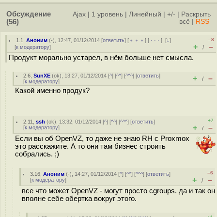
Обсуждение
Ajax
|
1 уровень
|
Линейный
|
+/-
|
Раскрыть
(56)
всё
|
RSS
–8
1.1
,
Аноним
(
-
), 12:47, 01/12/2014 [
ответить
] [
﹢﹢﹢
] [
· · ·
]
[
↓
]
+
–
[
к модератору
]
/
Продукт морально устарел, в нём больше нет смысла.
2.6
,
SunXE
(
ok
), 13:27, 01/12/2014 [
^
] [
^^
] [
^^^
] [
ответить
]
+
–
/
[
к модератору
]
Какой именно продук?
+7
2.11
,
ssh
(
ok
), 13:32, 01/12/2014 [
^
] [
^^
] [
^^^
] [
ответить
]
+
–
[
к модератору
]
/
Если вы об OpenVZ, то даже не знаю RH с Proxmox
это расскажите. А то они там бизнес строить
собрались. ;)
–6
3.16
,
Аноним
(
-
), 14:27, 01/12/2014 [
^
] [
^^
] [
^^^
] [
ответить
]
+
–
[
к модератору
]
/
все что может OpenVZ - могут просто cgroups. да и так он
вполне себе обертка вокруг этого.