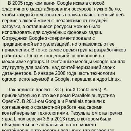
В 2005 году компания Google искала способ
эластичного масштабирования ресурсов: нужно было,
чтобы каждый пользователь получал качественный веб-
сервис в любой момент, независимо от текущей
загрузки, а оставшиеся ресурсы можно было
использовать для служебных фоновых задач.
Сотрудники Google экспериментировали с
традиционной виртуализацией, но отказались от ее
применения. В то же самое время группа разработчиков
работала с Linux и концепцией, основанной на
механизме cgroups. В считанные месяцы Google наняла
эту группу для работы над контейнеризацией своих
дата-центров. В январе 2008 года часть технологии
cgroup, используемой в Google, перешла в ядро Linux.
Так родился проект LXC (LinuX Containers). А
приблизительно в это же время Parallels выпустила
OpenVZ. В 2011-ом Google и Parallels пришли к
соглашению о совместной работе над своими
контейнерными технологиями. Результатом стал релиз
ядра Linux версии 3.8 в 2013 году, в котором были
объединены все актуальные на тот момент
контейнерные технологии для Linux, что позволило