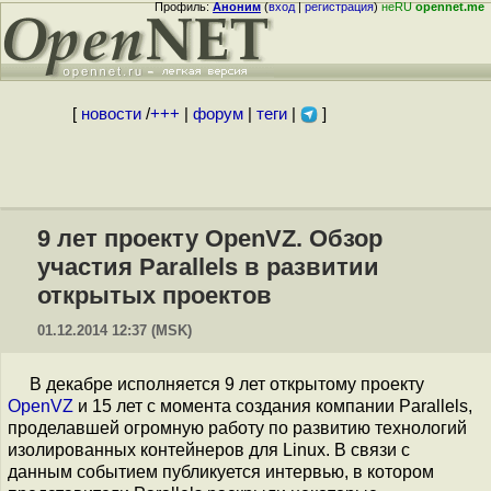
Профиль:
Аноним
(
вход
|
регистрация
)
неRU
opennet.me
[
новости
/
+++
|
форум
|
теги
|
]
9 лет проекту OpenVZ. Обзор
участия Parallels в развитии
открытых проектов
01.12.2014 12:37 (MSK)
В декабре исполняется 9 лет открытому проекту
OpenVZ
и 15 лет с момента создания компании Parallels,
проделавшей огромную работу по развитию технологий
изолированных контейнеров для Linux. В связи с
данным событием публикуется интервью, в котором