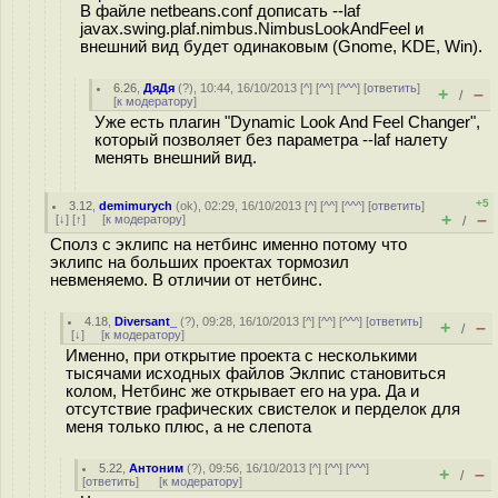
В файле netbeans.conf дописать --laf
javax.swing.plaf.nimbus.NimbusLookAndFeel и
внешний вид будет одинаковым (Gnome, KDE, Win).
6.26
,
ДяДя
(
?
), 10:44, 16/10/2013 [
^
] [
^^
] [
^^^
] [
ответить
]
+
–
/
[
к модератору
]
Уже есть плагин "Dynamic Look And Feel Changer",
который позволяет без параметра --laf налету
менять внешний вид.
+5
3.12
,
demimurych
(
ok
), 02:29, 16/10/2013 [
^
] [
^^
] [
^^^
] [
ответить
]
+
–
[
↓
] [
↑
] [
к модератору
]
/
Сполз с эклипс на нетбинс именно потому что
эклипс на больших проектах тормозил
невменяемо. В отличии от нетбинс.
4.18
,
Diversant_
(
?
), 09:28, 16/10/2013 [
^
] [
^^
] [
^^^
] [
ответить
]
+
–
/
[
↓
] [
к модератору
]
Именно, при открытие проекта с несколькими
тысячами исходных файлов Эклпис становиться
колом, Нетбинс же открывает его на ура. Да и
отсутствие графических свистелок и перделок для
меня только плюс, а не слепота
5.22
,
Антоним
(
?
), 09:56, 16/10/2013 [
^
] [
^^
] [
^^^
]
+
–
/
[
ответить
]
[
к модератору
]