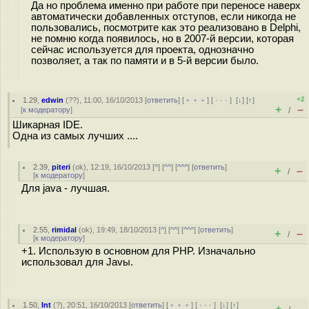
Да но проблема именно при работе при переносе наверх
автоматически добавленных отступов, если никогда не
пользовались, посмотрите как это реализовано в Delphi,
не помню когда появилось, но в 2007-й версии, которая
сейчас используется для проекта, однозначно
позволяет, а так по памяти и в 5-й версии было.
+2
1.29
,
edwin
(
??
), 11:00, 16/10/2013 [
ответить
] [
﹢﹢﹢
] [
· · ·
]
[
↓
] [
↑
]
+
–
[
к модератору
]
/
Шикарная IDE.
Одна из самых лучших ....
2.39
,
piteri
(
ok
), 12:19, 16/10/2013 [
^
] [
^^
] [
^^^
] [
ответить
]
+
–
/
[
к модератору
]
Для java - лучшая.
2.55
,
rimidal
(
ok
), 19:49, 18/10/2013 [
^
] [
^^
] [
^^^
] [
ответить
]
+
–
/
[
к модератору
]
+1. Использую в основном для PHP. Изначально
использовал для Javы.
1.50
,
Int
(
?
), 20:51, 16/10/2013 [
ответить
] [
﹢﹢﹢
] [
· · ·
]
[
↓
] [
↑
]
+
–