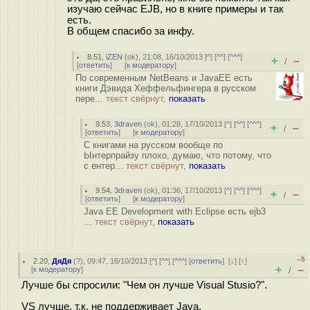
изучаю сейчас EJB, но в книге примеры и так
есть.
В общем спасибо за инфу.
8.51
,
iZEN
(
ok
), 21:08, 16/10/2013 [
^
] [
^^
] [
^^^
]
+
–
/
[
ответить
]
[
к модератору
]
По современным NetBeans и JavaEE есть
книги Дэвида Хеффельфингера в русском
пере...
текст свёрнут,
показать
9.53
,
3draven
(
ok
), 01:28, 17/10/2013 [
^
] [
^^
] [
^^^
]
+
–
/
[
ответить
]
[
к модератору
]
С книгами на русском вообще по
Ынтерпрайзу плохо, думаю, что потому, что
с ентер...
текст свёрнут,
показать
9.54
,
3draven
(
ok
), 01:36, 17/10/2013 [
^
] [
^^
] [
^^^
]
+
–
/
[
ответить
]
[
к модератору
]
Java EE Development with Eclipse есть ejb3
...
текст свёрнут,
показать
–5
2.20
,
ДяДя
(
?
), 09:47, 16/10/2013 [
^
] [
^^
] [
^^^
] [
ответить
]
[
↓
] [
↑
]
+
–
[
к модератору
]
/
Лучше бы спросили: "Чем он лучше Visual Stusio?".
VS лучше, т.к. не поддерживает Java.