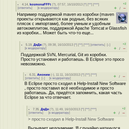
+2
4.14
,
kosmonaFFFt
(
?
), 07:57, 16/10/2013 [
^
] [
^^
] [
^^^
]
+
–
[
ответить
]
[
к модератору
]
/
Например поддержкой maven из коробки (maven
проекты открываются как родные, без всяких
плясок с импортами), более умным и удобным
автокомплитом, поддержкой Apache Tomcat и Glassfish
из коробки... Может быть что-то еще...
+2
5.19
,
ДяДя
(
?
), 09:38, 16/10/2013 [
^
] [
^^
] [
^^^
] [
ответить
]
[
↓
]
+
–
[
к модератору
]
/
Поддержкой SVN, Mercurial, Git из коробки.
Просто установил и работаешь. В Eclipse это просо
невозможно.
6.31
,
Аноним
(
-
), 11:11, 16/10/2013 [
^
] [
^^
] [
^^^
]
+
–
/
[
ответить
]
[
↓
] [
к модератору
]
В Eclipse просто сходил в Help-Install New Software
, просто поставил всё необходимое и просто
работаешь. Да, придётся запомнить, какая часть
Eclipse за что отвечает.
+2
7.35
,
ДяДя
(
?
), 11:49, 16/10/2013 [
^
] [
^^
] [
^^^
]
+
–
[
ответить
]
[
к модератору
]
/
> просто сходил в Help-Install New Software
Вызывает недоумение. Я случайно наткнулся.