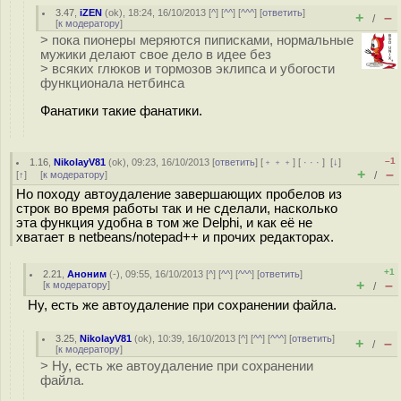
3.47
,
iZEN
(
ok
), 18:24, 16/10/2013 [
^
] [
^^
] [
^^^
] [
ответить
]
+
–
/
[
к модератору
]
> пока пионеры меряются пиписками, нормальные
мужики делают свое дело в идее без
> всяких глюков и тормозов эклипса и убогости
функционала нетбинса
Фанатики такие фанатики.
–1
1.16
,
NikolayV81
(
ok
), 09:23, 16/10/2013 [
ответить
] [
﹢﹢﹢
] [
· · ·
]
[
↓
]
+
–
[
↑
] [
к модератору
]
/
Но походу автоудаление завершающих пробелов из
строк во время работы так и не сделали, насколько
эта функция удобна в том же Delphi, и как её не
хватает в netbeans/notepad++ и прочих редакторах.
+1
2.21
,
Аноним
(
-
), 09:55, 16/10/2013 [
^
] [
^^
] [
^^^
] [
ответить
]
+
–
[
к модератору
]
/
Ну, есть же автоудаление при сохранении файла.
3.25
,
NikolayV81
(
ok
), 10:39, 16/10/2013 [
^
] [
^^
] [
^^^
] [
ответить
]
+
–
/
[
к модератору
]
> Ну, есть же автоудаление при сохранении
файла.