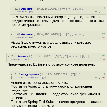
+6
3.23
,
Аноним
(
-
), 10:18, 16/10/2013 [
^
] [
^^
] [
^^^
] [
ответить
]
+
–
[
к модератору
]
/
По этой логике каменный топор еще лучше, так как не
поддерживает не только java, но и все остальные языки
программирования.
+3
3.28
,
Аноним
(
-
), 10:57, 16/10/2013 [
^
] [
^^
] [
^^^
] [
ответить
]
+
–
[
к модератору
]
/
Visual Stusio нужен для до-диезников, у которых
решарпер вместо мозгов.
+2
2.27
,
Аноним
(
-
), 10:55, 16/10/2013 [
^
] [
^^
] [
^^^
] [
ответить
]
[
↓
] [
↑
]
+
–
[
к модератору
]
/
Преимущество Eclipse в огромном колхозе плагинов.
+4
3.42
,
виндотролль
(
ok
), 14:34, 16/10/2013 [
^
] [
^^
] [
^^^
]
+
–
[
ответить
]
[
к модератору
]
/
многие из которых ломают эклипс.
Поставил AspectJ плагин — сломался компонент
редактора.
Поставил UML плагин — редактор начал крешиться и
зависать.
Поставил Spring Tool Suite — начал предлагать какие-то
ненужные вещи в ассисте.