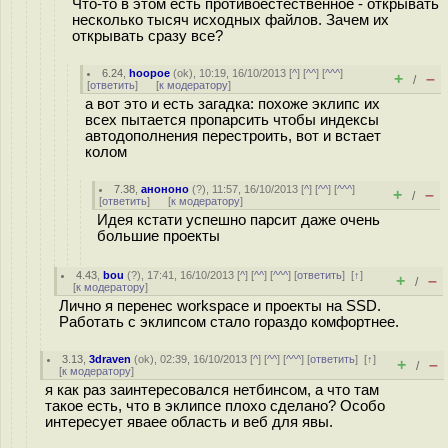
Что-то в этом есть противоестественное - открывать
несколько тысяч исходных файлов. Зачем их
открывать сразу все?
6.24
,
hoopoe
(
ok
), 10:19, 16/10/2013 [
^
] [
^^
] [
^^^
]
+
–
/
[
ответить
]
[
к модератору
]
а вот это и есть загадка: похоже эклипс их
всех пытается пропарсить чтобы индексы
автодополнения перестроить, вот и встает
колом
7.38
,
анононо
(
?
), 11:57, 16/10/2013 [
^
] [
^^
] [
^^^
]
+
–
/
[
ответить
]
[
к модератору
]
Идея кстати успешно парсит даже очень
большие проекты
4.43
,
bou
(
?
), 17:41, 16/10/2013 [
^
] [
^^
] [
^^^
] [
ответить
]
[
↑
]
+
–
/
[
к модератору
]
Лично я перенес workspace и проекты на SSD.
Работать с эклипсом стало гораздо комфортнее.
3.13
,
3draven
(
ok
), 02:39, 16/10/2013 [
^
] [
^^
] [
^^^
] [
ответить
]
[
↑
]
+
–
/
[
к модератору
]
я как раз заинтересовался нетбинсом, а что там
такое есть, что в эклипсе плохо сделано? Особо
интересует яваее область и веб для явы.