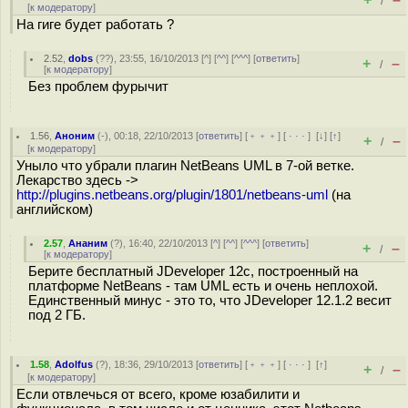
/
[
к модератору
]
На гиге будет работать ?
2.52
,
dobs
(
??
), 23:55, 16/10/2013 [
^
] [
^^
] [
^^^
] [
ответить
]
+
–
/
[
к модератору
]
Без проблем фурычит
1.56
,
Аноним
(
-
), 00:18, 22/10/2013 [
ответить
] [
﹢﹢﹢
] [
· · ·
]
[
↓
] [
↑
]
+
–
/
[
к модератору
]
Уныло что убрали плагин NetBeans UML в 7-ой ветке.
Лекарство здесь ->
http://plugins.netbeans.org/plugin/1801/netbeans-uml
(на
английском)
2.57
,
Ананим
(
?
), 16:40, 22/10/2013 [
^
] [
^^
] [
^^^
] [
ответить
]
+
–
/
[
к модератору
]
Берите бесплатный JDeveloper 12c, построенный на
платформе NetBeans - там UML есть и очень неплохой.
Единственный минус - это то, что JDeveloper 12.1.2 весит
под 2 ГБ.
1.58
,
Adolfus
(
?
), 18:36, 29/10/2013 [
ответить
] [
﹢﹢﹢
] [
· · ·
]
[
↑
]
+
–
/
[
к модератору
]
Если отвлечься от всего, кроме юзабилити и