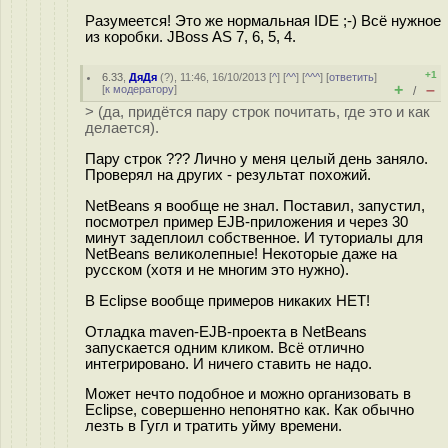
Разумеется! Это же нормальная IDE ;-) Всё нужное
из коробки. JBoss AS 7, 6, 5, 4.
+1
6.33
,
ДяДя
(
?
), 11:46, 16/10/2013 [
^
] [
^^
] [
^^^
] [
ответить
]
+
–
[
к модератору
]
/
> (да, придётся пару строк почитать, где это и как
делается).
Пару строк ??? Лично у меня целый день заняло.
Проверял на других - результат похожий.
NetBeans я вообще не знал. Поставил, запустил,
посмотрел пример EJB-приложения и через 30
минут задеплоил собственное. И туториалы для
NetBeans великолепные! Некоторые даже на
русском (хотя и не многим это нужно).
В Eclipse вообще примеров никаких НЕТ!
Отладка maven-EJB-проекта в NetBeans
запускается одним кликом. Всё отлично
интегрировано. И ничего ставить не надо.
Может нечто подобное и можно организовать в
Eclipse, совершенно непонятно как. Как обычно
лезть в Гугл и тратить уйму времени.