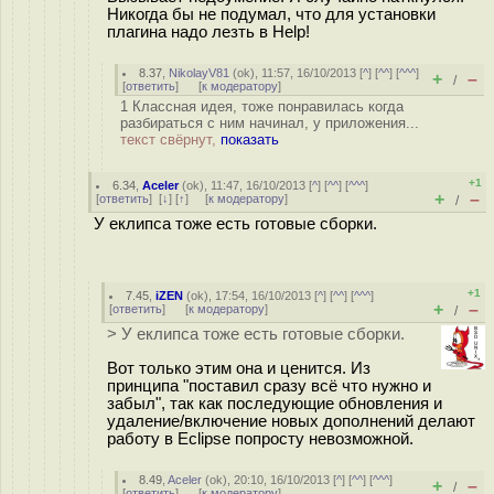
Никогда бы не подумал, что для установки
плагина надо лезть в Help!
8.37
,
NikolayV81
(
ok
), 11:57, 16/10/2013 [
^
] [
^^
] [
^^^
]
+
–
/
[
ответить
]
[
к модератору
]
1 Классная идея, тоже понравилась когда
разбираться с ним начинал, у приложения...
текст свёрнут,
показать
+1
6.34
,
Aceler
(
ok
), 11:47, 16/10/2013 [
^
] [
^^
] [
^^^
]
+
–
[
ответить
]
[
↓
] [
↑
] [
к модератору
]
/
У еклипса тоже есть готовые сборки.
+1
7.45
,
iZEN
(
ok
), 17:54, 16/10/2013 [
^
] [
^^
] [
^^^
]
+
–
[
ответить
]
[
к модератору
]
/
> У еклипса тоже есть готовые сборки.
Вот только этим она и ценится. Из
принципа "поставил сразу всё что нужно и
забыл", так как последующие обновления и
удаление/включение новых дополнений делают
работу в Eclipse попросту невозможной.
8.49
,
Aceler
(
ok
), 20:10, 16/10/2013 [
^
] [
^^
] [
^^^
]
+
–
/
[
ответить
]
[
к модератору
]