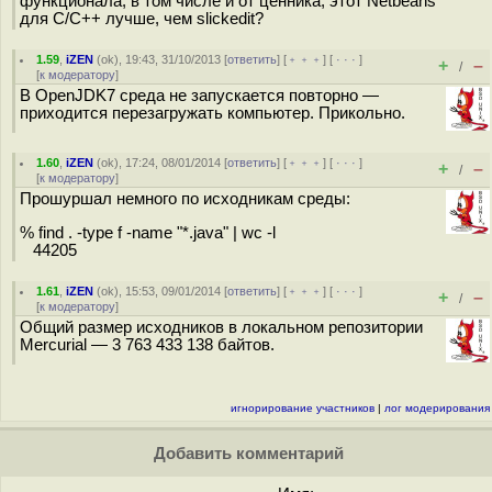
функционала, в том числе и от ценника, этот Netbeans
для C/C++ лучше, чем slickedit?
1.59
,
iZEN
(
ok
), 19:43, 31/10/2013 [
ответить
] [
﹢﹢﹢
] [
· · ·
]
+
–
/
[
к модератору
]
В OpenJDK7 среда не запускается повторно —
приходится перезагружать компьютер. Прикольно.
1.60
,
iZEN
(
ok
), 17:24, 08/01/2014 [
ответить
] [
﹢﹢﹢
] [
· · ·
]
+
–
/
[
к модератору
]
Прошуршал немного по исходникам среды:
% find . -type f -name "*.java" | wc -l
44205
1.61
,
iZEN
(
ok
), 15:53, 09/01/2014 [
ответить
] [
﹢﹢﹢
] [
· · ·
]
+
–
/
[
к модератору
]
Общий размер исходников в локальном репозитории
Mercurial — 3 763 433 138 байтов.
игнорирование участников
|
лог модерирования
Добавить комментарий