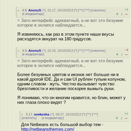
+1
4.8
,
AnonuS
(
?
), 01:17, 16/10/2013 [
^
] [
^^
] [
^^^
] [
ответить
]
+
–
[
к модератору
]
/
> Зато интерфейс адекватный, а не вот это безумие
которое в эклипсе наблюдается...
Я извиняюсь, как раз в этом пункте наши вкусы
расходятся аккурат на 180 градусов.
–6
4.9
,
AnonuS
(
?
), 01:20, 16/10/2013 [
^
] [
^^
] [
^^^
] [
ответить
]
+
–
[
к модератору
]
/
> Зато интерфейс адекватный, а не вот это безумие
которое в эклипсе наблюдается...
Более безумных цветов и иконок нет больше ни в
какой дрогой IDE. Да и сам UI рублен тупым колуном,
одним словом - жуть. Честно вызывает чувство
брезгливости и желание поскорее вымыть руки.
Я понимаю, что он многим нравится, но блин, может у
них глаза плохо видят ?
+1
5.17
,
onekosha
(
?
), 09:27, 16/10/2013 [
^
] [
^^
] [
^^^
]
+
–
[
ответить
]
[
к модератору
]
/
Для Netbeans есть большой выбор тем -
http://netbeansthemes.com/