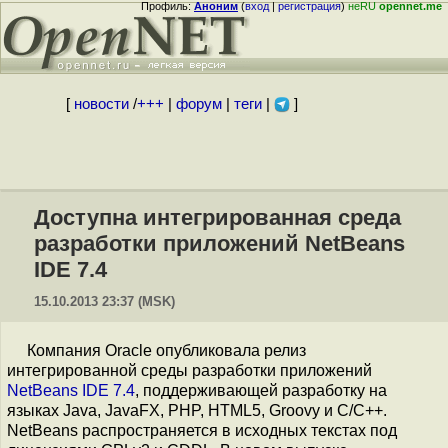
Профиль:
Аноним
(
вход
|
регистрация
)
неRU
opennet.me
[
новости
/
+++
|
форум
|
теги
|
]
Доступна интегрированная среда
разработки приложений NetBeans
IDE 7.4
15.10.2013 23:37 (MSK)
Компания Oracle опубликовала релиз
интегрированной среды разработки приложений
NetBeans IDE 7.4
, поддерживающей разработку на
языках Java, JavaFX, PHP, HTML5, Groovy и C/C++.
NetBeans распространяется в исходных текстах под