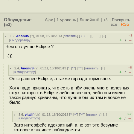
Обсуждение
Ajax
|
1 уровень
|
Линейный
|
+/-
|
Раскрыть
(53)
всё
|
RSS
–3
1.2
,
AnonuS
(
?
), 01:08, 16/10/2013 [
ответить
] [
﹢﹢﹢
] [
· · ·
]
[
↓
]
+
–
[
к модератору
]
/
Чем он лучше Eclipse ?
:-)))
–8
2.4
,
AnonuS
(
?
), 01:11, 16/10/2013 [
^
] [
^^
] [
^^^
] [
ответить
]
[
↓
]
+
–
[
к модератору
]
/
Он страшнее Eclipse, а также гораздо тормознее.
Хотя надо признать, что есть в нём очень много полезных
штук, которых в Eclipse либо вовсе нет, либо они имеют
такой радиус кривизны, что лучше бы их там и вовсе не
было.
+10
3.6
,
vitalif
(
ok
), 01:13, 16/10/2013 [
^
] [
^^
] [
^^^
] [
ответить
]
[
↓
]
+
–
[
к модератору
]
/
Зато интерфейс адекватный, а не вот это безумие
которое в эклипсе наблюдается...