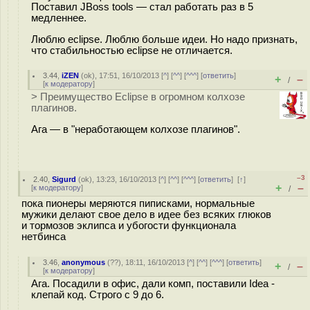
Поставил JBoss tools — стал работать раз в 5
медленнее.
Люблю eclipse. Люблю больше идеи. Но надо признать,
что стабильностью eclipse не отличается.
3.44
,
iZEN
(
ok
), 17:51, 16/10/2013 [
^
] [
^^
] [
^^^
] [
ответить
]
+
–
/
[
к модератору
]
> Преимущество Eclipse в огромном колхозе
плагинов.
Ага — в "неработающем колхозе плагинов".
–3
2.40
,
Sigurd
(
ok
), 13:23, 16/10/2013 [
^
] [
^^
] [
^^^
] [
ответить
]
[
↑
]
+
–
[
к модератору
]
/
пока пионеры меряются пиписками, нормальные
мужики делают свое дело в идее без всяких глюков
и тормозов эклипса и убогости функционала
нетбинса
3.46
,
anonymous
(
??
), 18:11, 16/10/2013 [
^
] [
^^
] [
^^^
] [
ответить
]
+
–
/
[
к модератору
]
Ага. Посадили в офис, дали комп, поставили Idea -
клепай код. Строго с 9 до 6.