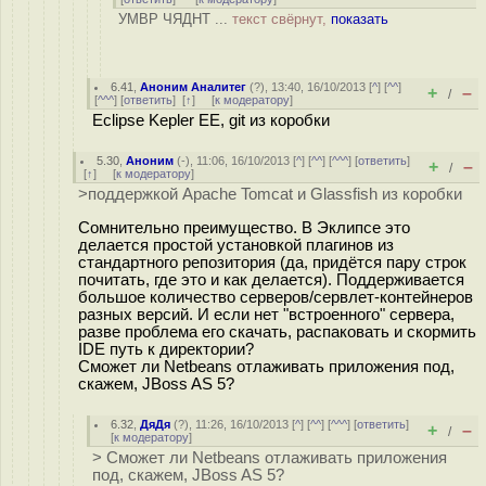
УМВР ЧЯДНТ ...
текст свёрнут,
показать
6.41
,
Аноним Аналитег
(
?
), 13:40, 16/10/2013 [
^
] [
^^
]
+
–
/
[
^^^
] [
ответить
]
[
↑
] [
к модератору
]
Eclipse Kepler EE, git из коробки
5.30
,
Аноним
(
-
), 11:06, 16/10/2013 [
^
] [
^^
] [
^^^
] [
ответить
]
+
–
/
[
↑
] [
к модератору
]
>поддержкой Apache Tomcat и Glassfish из коробки
Сомнительно преимущество. В Эклипсе это
делается простой установкой плагинов из
стандартного репозитория (да, придётся пару строк
почитать, где это и как делается). Поддерживается
большое количество серверов/сервлет-контейнеров
разных версий. И если нет "встроенного" сервера,
разве проблема его скачать, распаковать и скормить
IDE путь к директории?
Сможет ли Netbeans отлаживать приложения под,
скажем, JBoss AS 5?
6.32
,
ДяДя
(
?
), 11:26, 16/10/2013 [
^
] [
^^
] [
^^^
] [
ответить
]
+
–
/
[
к модератору
]
> Сможет ли Netbeans отлаживать приложения
под, скажем, JBoss AS 5?