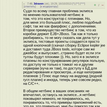
7.48
,
3draven
(
ok
), 19:29, 16/10/2013 [
^
] [
^^
] [
^^^
]
+
–
/
[
ответить
]
[
к модератору
]
Судя по всему главная проблема эклипса
по мнению пользователей нетбинс в
том, что это конструктор с плгинами. Но,
для меня это большой плюс, люблю подобный
софт, так же как фаерфокс с дополнениями.
Второе преимущество нетбинс в том, что из
коробки держит EJB+JBoss. Так как я только
разбираюсь, то не могу сказать как дела тут у
эклипса, тестовые проекты создаются просто
одной кнопочкой (скачал сборку Eclipse kepler jee
и доставил туда JBoss tools, которе сам же
джейбос и выпускает...странно будет если эти
тулзы будут плохими :)). Но, зато я в эклипсе
плагины по конструирвоанию регулярок пользую,
по доступу не только к томкат но и другим
серверам (куча их там), по доступу к БД для
редактирования и просмотра...и еще килограмм
плагинов :) Плюс еще пишу на андроид (родной
гугл плагин) и иногда, теперь уже совсем редко,
на С/С++.
В общем нетбинс в ваших описаниях не
впечатлил, останусь на эклипсе...я нетбинс
поковырял немного, не понравилось, но,
понравилось то, что примеры приложений есть,
это да, это правильно, мне бы помогло так как