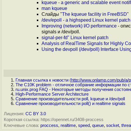
kqueue - a generic and scalable event notific
man kqueue
Слайды "
The kqueue facility in FreeBSD
"
/dev/epoll - a highspeed Linux kernel patch
Improving (network) I/O performance
- опис
signals и /dev/poll.
signal-per-fd" Linux kernel patch
Analysis of RealTime Signals for Highly Co
Using the devpoll (/dev/poll) Interface
Using
Главная ссылка к новости (
http://www.onlamp.com/pub/a/py
The C10K problem - отличное собрание информации по с
ru.unix.prog FAQ - Некоторые методы получения состоян
High-Performance Server Architecture
Сравнение производительности poll, kqueue и /dev/poll
Сравнение производительности poll() и realtime signals
Лицензия:
CC BY 3.0
Короткая ссылка: https://opennet.ru/3408-proccess
Ключевые слова:
proccess
,
realtime
,
speed
,
queue
,
socket
,
thre