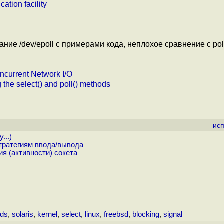
ation facility
ание /dev/epoll с примерами кода, неплохое сравнение с poll(
ncurrent Network I/O
 the select() and poll() methods
ис
...
)
тратегиям ввода/вывода
ия (активности) сокета
ads
,
solaris
,
kernel
,
select
,
linux
,
freebsd
,
blocking
,
signal