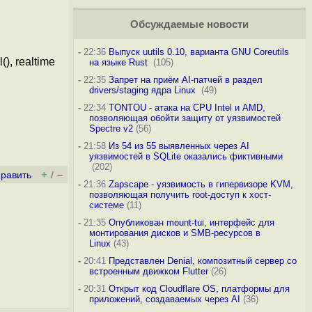
Обсуждаемые новости
-
22:36
Выпуск uutils 0.10, варианта GNU Coreutils
), realtime
на языке Rust
(105)
-
22:35
Запрет на приём AI-патчей в раздел
drivers/staging ядра Linux
(49)
-
22:34
TONTOU - атака на CPU Intel и AMD,
позволяющая обойти защиту от уязвимостей
Spectre v2
(56)
-
21:58
Из 54 из 55 выявленных через AI
уязвимостей в SQLite оказались фиктивными
(202)
+
–
править
/
-
21:36
Zapscape - уязвимость в гипервизоре KVM,
позволяющая получить root-доступ к хост-
системе
(11)
-
21:35
Опубликован mount-tui, интерфейс для
монтирования дисков и SMB-ресурсов в
Linux
(43)
-
20:41
Представлен Denial, композитный сервер со
встроенным движком Flutter
(26)
-
20:31
Открыт код Cloudflare OS, платформы для
приложений, создаваемых через AI
(36)