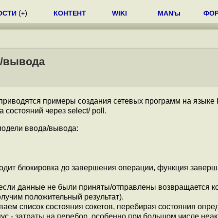
ОСТИ
(
+
)
КОНТЕНТ
WIKI
MAN'ы
ФО
а/вывода
 приводятся примеры создания сетевых программ на языке 
остояний через select/ poll.
модели ввода/вывода:
сходит блокировка до завершения операции, функция заверш
.
 если данные не были приняты/отправлены возвращается к
получим положительный результат).
ваем список состояния сокетов, перебирая состояния опре
ус - затраты на перебор, особенно при большом числе неа