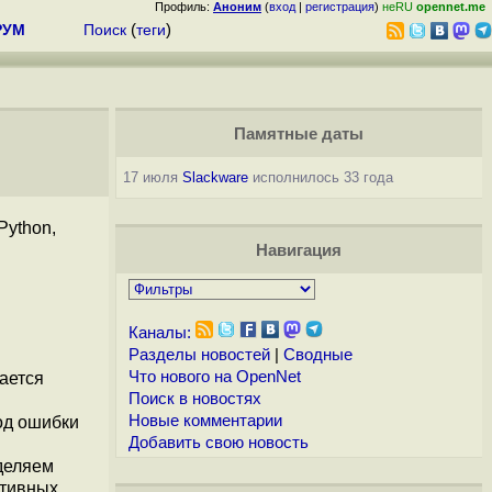
Профиль:
Аноним
(
вход
|
регистрация
)
неRU
opennet.me
РУМ
Поиск
(
теги
)
Памятные даты
17 июля
Slackware
исполнилось 33 года
Python,
Навигация
Каналы:
Разделы новостей
|
Сводные
Что нового на OpenNet
ается
Поиск в новостях
Новые комментарии
од ошибки
Добавить свою новость
деляем
ктивных