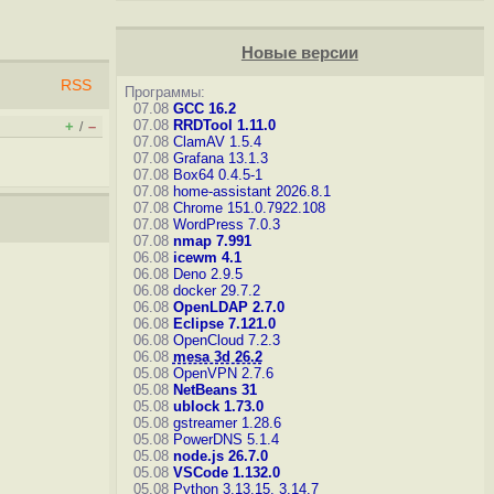
Новые версии
RSS
Программы:
07.08
GCC 16.2
07.08
RRDTool 1.11.0
+
–
/
07.08
ClamAV 1.5.4
07.08
Grafana 13.1.3
07.08
Box64 0.4.5-1
07.08
home-assistant 2026.8.1
07.08
Chrome 151.0.7922.108
07.08
WordPress 7.0.3
07.08
nmap 7.991
06.08
icewm 4.1
06.08
Deno 2.9.5
06.08
docker 29.7.2
06.08
OpenLDAP 2.7.0
06.08
Eclipse 7.121.0
06.08
OpenCloud 7.2.3
06.08
mesa 3d 26.2
05.08
OpenVPN 2.7.6
05.08
NetBeans 31
05.08
ublock 1.73.0
05.08
gstreamer 1.28.6
05.08
PowerDNS 5.1.4
05.08
node.js 26.7.0
05.08
VSCode 1.132.0
05.08
Python 3.13.15, 3.14.7