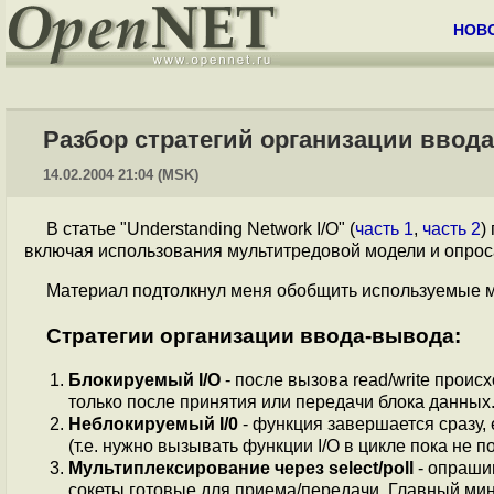
НОВ
Разбор стратегий организации ввод
14.02.2004 21:04 (MSK)
В статье "Understanding Network I/O" (
часть 1
,
часть 2
)
включая использования мультитредовой модели и опроса с
Материал подтолкнул меня обобщить используемые 
Стратегии организации ввода-вывода:
Блокируемый I/O
- после вызова read/write прои
только после принятия или передачи блока данных
Неблокируемый I/0
- функция завершается сразу,
(т.е. нужно вызывать функции I/O в цикле пока не 
Мультиплексирование через select/poll
- опраши
сокеты готовые для приема/передачи. Главный мин