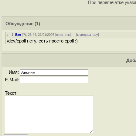
При перепечатке указа
Обсуждение
(1)
1
,
Exe
(
?
), 23:44, 21/01/2007 [
ответить
]
[
к модератору
]
/dev/epoll нету, есть просто epoll :)
Доба
Имя:
E-Mail:
Текст: