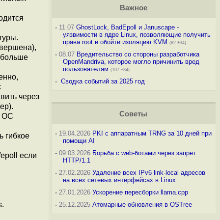
Важное
одится
-
11.07
GhostLock, BadEpoll и Januscape -
уязвимости в ядре Linux, позволяющие получить
туры.
права root и обойти изоляцию KVM
(82 +34)
авершена),
-
08.07
Вредительство со стороны разработчика
 больше
OpenMandriva, которое могло причинить вред
пользователям
(107 +34)
енно,
-
Сводка событий за 2025 год
с
вить через
ер).
Советы
х ОС
-
19.04.2026
PKI с аппаратным TRNG за 10 дней при
ь гибкое
помощи AI
-
09.03.2026
Борьба с web-ботами через запрет
epoll если
HTTP/1.1
-
27.02.2026
Удаление всех IPv6 link-local адресов
на всех сетевых интерфейсах в Linux
-
27.01.2026
Ускорение пересборки llama.cpp
s.
-
25.12.2025
Атомарные обновления в OSTree