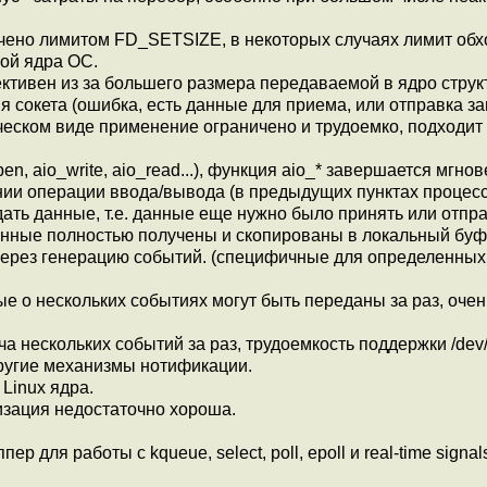
ничено лимитом FD_SETSIZE, в некоторых случаях лимит обх
кой ядра ОС.
ективен из за большего размера передаваемой в ядро струк
 сокета (ошибка, есть данные для приема, или отправка з
ческом виде применение ограничено и трудоемко, подходит
en, aio_write, aio_read...), функция aio_* завершается мгнов
нии операции ввода/вывода (в предыдущих пунктах процес
ать данные, т.е. данные еще нужно было принять или отпра
а данные полностью получены и скопированы в локальный буф
через генерацию событий. (специфичные для определенны
е о нескольких событиях могут быть переданы за раз, очен
ча нескольких событий за раз, трудоемкость поддержки /dev/
ругие механизмы нотификации.
 Linux ядра.
лизация недостаточно хороша.
р для работы с kqueue, select, poll, epoll и real-time signal