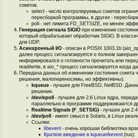
сокетов.
select - число контролируемых сокетов огра
пересборкой программы, в других - пересбор
poll - нет лимита FD_SETSIZE, но менее эфф
Генерация сигнала SIGIO
при изменении состояния
который обрабатывает обработчик SIGIO. В класси
для UDP.
Асинхронный I/O
- описан в POSIX 1003.1b (aio_op
далее процесс сигнализируется о полном заверше
информировался о готовности прочитать или перед
read/write, в aio_* процесс сигнализируется когд
Передача данных об изменении состояния сокета 
решения, малопереносимы, но эффективны).
kqueue
- лучшее для FreeBSD, NetBSD. Данны
решение.
/dev/epoll
- лучшее для 2.6 Linux ядра, переда
параллельно в программе поддерживаются д
Realtime Signals (F_SETSIG)
- лучшее для 2.4
/dev/poll
- имеет смысл в Solaris, в Linux реа
Ссылки:
libevent
- очень хорошая библиотека враппе
Краткое введение в kqueue/kevent
(rus);