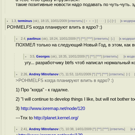
такие позитивные новости надо подавать по чуть-чуть. з
1.3
,
terminus
(
ok
), 18:15, 10/01/2009 [
ответить
] [
﹢﹢﹢
] [
· · ·
]
[
↓
] [
↑
] [
к модер
POHMELFS когда планируют влить в ядро? :)
2.4
,
pavlinux
(
ok
), 18:24, 10/01/2009 [
^
] [
^^
] [
^^^
] [
ответить
]
[
↓
] [
к модера
ПОХМЕЛ только на следующий Новый Год, в этом, как в
3.5
,
Georges
(
ok
), 18:35, 10/01/2009 [
^
] [
^^
] [
^^^
] [
ответить
]
[
к моде
угу... разработчику btrfs чтоб написал нормальный к
2.26
,
Andrey Mitrofanov
(
?
), 11:53, 11/01/2009 [
^
] [
^^
] [
^^^
] [
ответить
]
[
↑
] 
>POHMELFS когда планируют влить в ядро? :)
1) Про "когда" - к гадалке.
2) "I will continue to develop things I like, but will not bothe
3)
http://www.ioremap.net/node/120
---Tnx to
http://planet.kernel.org/
2.41
,
Andrey Mitrofanov
(
?
), 10:38, 14/01/2009 [
^
] [
^^
] [
^^^
] [
ответить
]
[
к 