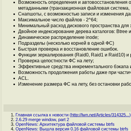
Возможность определения и автовосстановления ош
метаданными (транзакционная файловая система, 
Снапшоты, с возможностью записи и изменения да
Максимальное число файлов - 2^64;
Минимальный расход дискового пространства для 
Двойное индексирование дерева каталогов: Btree и
Динамическое распределение inode;
Подразделы (несколько корней в одной ФС)
Быстрая проверка и восстановление ошибок.
Функции зеркалирования (Raid0, Raid1 и Raid10) и
Проверка целостности ФС на лету;
Эффективные средства инкрементального бэкапа 
Возможность продолжения работы даже при части
ACL.
Изменение размера ФС на лету, без остановки раб
Главная ссылка к новости (
http://lwn.net/Articles/314325...
)
2.6.29 merge window, part 2
OpenNews: Архитектура файловой системы btrfs
OpenNews: Вышла версия 0.16 файловой системы btrfs