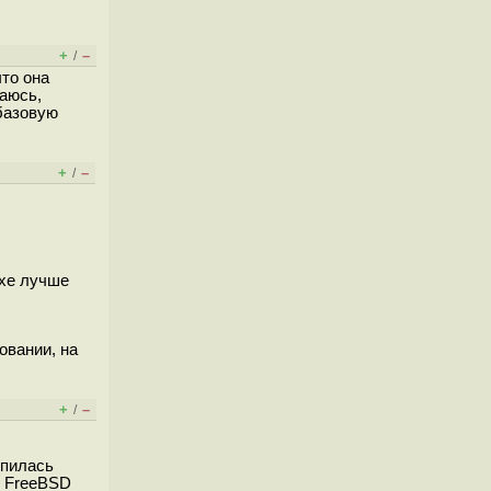
+
–
/
что она
аюсь,
 базовую
+
–
/
ухе лучше
овании, на
+
–
/
Впилась
в FreeBSD