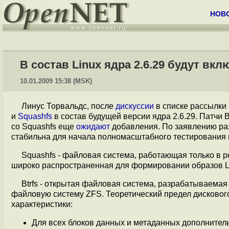
НОВ
В состав Linux ядра 2.6.29 будут вк
10.01.2009 15:38 (MSK)
Линус Торвальдс, после
дискуссии
в списке рассылки
и
Squashfs
в состав будущей версии ядра 2.6.29. Патчи B
со Squashfs еще
ожидают
добавления. По заявлению раз
стабильна для начала полномасштабного тестирования в
Squashfs - файловая система, работающая только в 
широко распространенная для формировании образов L
Btrfs - открытая файловая система, разрабатываемая
файловую систему ZFS. Теоретический предел дисково
характеристики:
Для всех блоков данных и метаданных дополнител