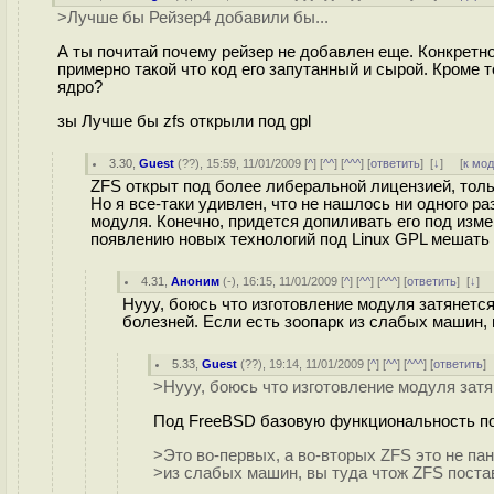
>Лучше бы Рейзер4 добавили бы...
А ты почитай почему рейзер не добавлен еще. Конкретн
примерно такой что код его запутанный и сырой. Кроме 
ядро?
зы Лучше бы zfs открыли под gpl
3.30
,
Guest
(
??
), 15:59, 11/01/2009 [
^
] [
^^
] [
^^^
] [
ответить
]
[
↓
] [
к мо
ZFS открыт под более либеральной лицензией, толь
Но я все-таки удивлен, что не нашлось ни одного р
модуля. Конечно, придется допиливать его под изме
появлению новых технологий под Linux GPL мешать 
4.31
,
Аноним
(
-
), 16:15, 11/01/2009 [
^
] [
^^
] [
^^^
] [
ответить
]
[
↓
] 
Нууу, боюсь что изготовление модуля затянется 
болезней. Если есть зоопарк из слабых машин,
5.33
,
Guest
(
??
), 19:14, 11/01/2009 [
^
] [
^^
] [
^^^
] [
ответить
]
>Нууу, боюсь что изготовление модуля затян
Под FreeBSD базовую функциональность по
>Это во-первых, а во-вторых ZFS это не пан
>из слабых машин, вы туда чтож ZFS поста