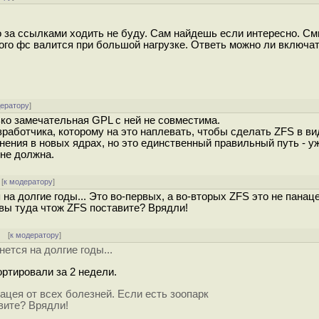
о за ссылками ходить не буду. Сам найдешь если интересно. С
того фс валится при большой нагрузке. Ответь можно ли включат
дератору
]
ко замечательная GPL с ней не совместима.
азработчика, которому на это наплевать, чтобы сделать ZFS в в
нения в новых ядрах, но это единственный правильный путь - уж 
не должна.
[
к модератору
]
на долгие годы... Это во-первых, а во-вторых ZFS это не панаце
 вы туда чтож ZFS поставите? Врядли!
[
к модератору
]
ется на долгие годы...
ртировали за 2 недели.
ацея от всех болезней. Если есть зоопарк
вите? Врядли!