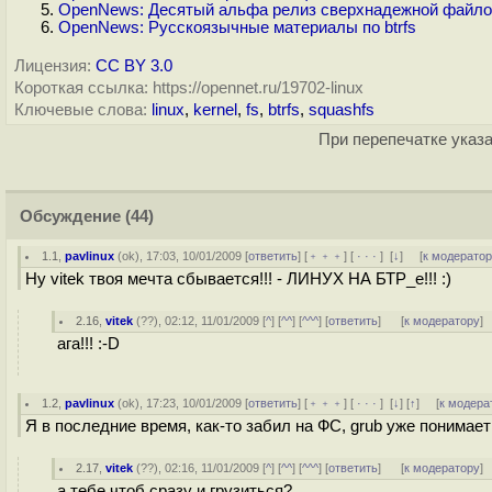
OpenNews: Десятый альфа релиз сверхнадежной файлов
OpenNews: Русскоязычные материалы по btrfs
Лицензия:
CC BY 3.0
Короткая ссылка: https://opennet.ru/19702-linux
Ключевые слова:
linux
,
kernel
,
fs
,
btrfs
,
squashfs
При перепечатке указа
Обсуждение
(44)
1.1
,
pavlinux
(
ok
), 17:03, 10/01/2009 [
ответить
] [
﹢﹢﹢
] [
· · ·
]
[
↓
] [
к модерато
Ну vitek твоя мечта сбывается!!! - ЛИНУХ НА БТР_е!!! :)
2.16
,
vitek
(
??
), 02:12, 11/01/2009 [
^
] [
^^
] [
^^^
] [
ответить
]
[
к модератору
]
ага!!! :-D
1.2
,
pavlinux
(
ok
), 17:23, 10/01/2009 [
ответить
] [
﹢﹢﹢
] [
· · ·
]
[
↓
] [
↑
] [
к модера
Я в последние время, как-то забил на ФС, grub уже понимае
2.17
,
vitek
(
??
), 02:16, 11/01/2009 [
^
] [
^^
] [
^^^
] [
ответить
]
[
к модератору
]
а тебе чтоб сразу и грузиться?