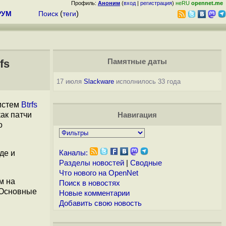
Профиль:
Аноним
(
вход
|
регистрация
)
неRU
opennet.me
РУМ
Поиск
(
теги
)
fs
Памятные даты
17 июля
Slackware
исполнилось 33 года
систем
Btrfs
как патчи
Навигация
о
де и
Каналы:
Разделы новостей
|
Сводные
Что нового на OpenNet
м на
Поиск в новостях
 Основные
Новые комментарии
Добавить свою новость