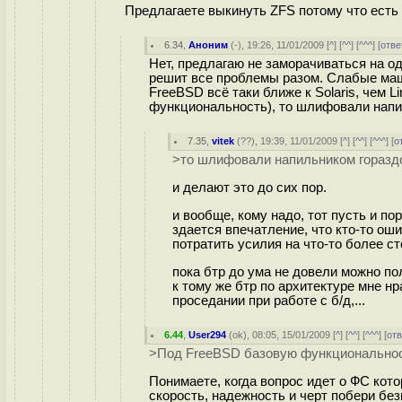
Предлагаете выкинуть ZFS потому что есть
6.34
,
Аноним
(
-
), 19:26, 11/01/2009 [
^
] [
^^
] [
^^^
] [
отве
Нет, предлагаю не заморачиваться на од
решит все проблемы разом. Слабые маш
FreeBSD всё таки ближе к Solaris, чем 
функциональность), то шлифовали напи
7.35
,
vitek
(
??
), 19:39, 11/01/2009 [
^
] [
^^
] [
^^^
] [
о
>то шлифовали напильником горазд
и делают это до сих пор.
и вообще, кому надо, тот пусть и пор
здается впечатление, что кто-то ош
потратить усилия на что-то более ст
пока бтр до ума не довели можно пол
к тому же бтр по архитектуре мне нр
проседании при работе с б/д,...
6.44
,
User294
(
ok
), 08:05, 15/01/2009 [
^
] [
^^
] [
^^^
] [
от
>Под FreeBSD базовую функциональност
Понимаете, когда вопрос идет о ФС кот
скорость, надежность и черт побери бе