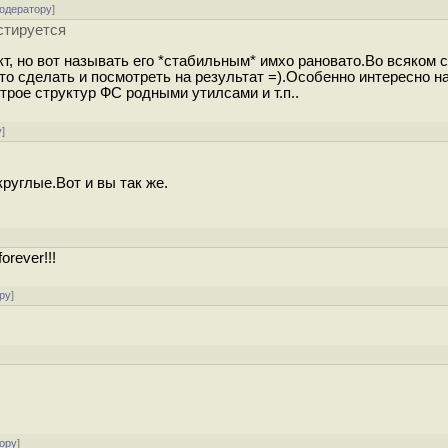
модератору
]
естируется
кт, но вот называть его *стабильным* имхо рановато.Во всяком 
то сделать и посмотреть на результат =).Особенно интересно н
трое структур ФС родными утилсами и т.п..
у
]
руглые.Вот и вы так же.
orever!!!
ру
]
ору
]