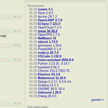
Программы:
06.08
icewm 4.1
06.08
Deno 2.9.5
06.08
docker 29.7.2
+
–
/
06.08
OpenLDAP 2.7.0
06.08
Eclipse 7.121.0
06.08
OpenCloud 7.2.3
+
–
06.08
mesa 3d 26.2
/
05.08
OpenVPN 2.7.6
ули)
05.08
NetBeans 31
05.08
ublock 1.73.0
+
–
/
05.08
gstreamer 1.28.6
05.08
PowerDNS 5.1.4
05.08
node.js 26.7.0
05.08
VSCode 1.132.0
+
–
/
05.08
home-assistant 2026.8.0
05.08
Python 3.13.15, 3.14.7
05.08
hyprland 0.56.2
05.08
Chrome 151.0.7922.75
04.08
Electron 43.3.0
04.08
Mattermost 11.10.0
04.08
Django 5.2.17, 6.0.8
vln
04.08
Grafana 13.1.2
04.08
GNOME 49.9, 50.4
04.08
Unbound 1.26.0
04.08
Erlang 29.0.5
далее>>
+
–
/
Дистрибутивы: