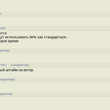
у
]
тору
]
ется
ут использовать btrfs как стандартную.
торое время
ератору
]
етить
]
[
к модератору
]
ый аптайм на ветер.
 модератору
]
одератору
]