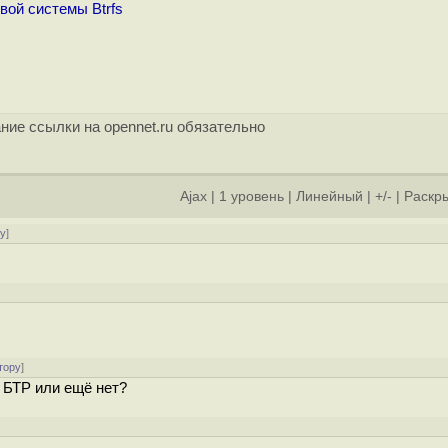
ой системы Btrfs
ние ссылки на opennet.ru обязательно
Ajax
|
1 уровень
|
Линейный
|
+/-
|
Раскры
ру
]
тору
]
т БТР или ещё нет?