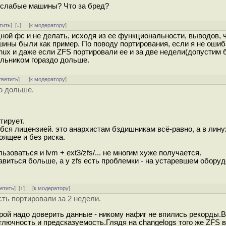
 слабые машины? Что за бред?
тить
]
[
↓
] [
к модератору
]
ной фс и не делать, исходя из ее функциональности, выводов, 
ины были как пример. По поводу портирования, если я не ошиб
Linux и даже если ZFS портировали ее и за две недели(допустим
льником гораздо дольше.
тветить
]
[
к модератору
]
о дольше.
тирует.
ибся лицензией. это анархистам бздишникам всё-равно, а в лин
оящее и без риска.
ьзоваться и lvm + ext3/zfs/... не многим хуже получается.
авиться больше, а у zfs есть проблемки - на устаревшем оборуд
ветить
]
[
↑
] [
к модератору
]
ь портировали за 2 недели.
орой надо доверить данные - никому нафиг не впились рекорды.
зглючность и предсказуемость.Глядя на changelogs того же ZFS 