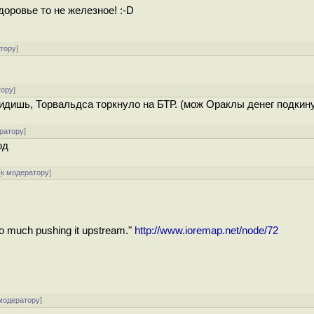
доровье то не железное! :-D
атору
]
тору
]
идишь, Торвальдса торкнуло на БТР. (мож Ораклы денег подкин
ратору
]
од
[
к модератору
]
r too much pushing it upstream."
http://www.ioremap.net/node/72
модератору
]