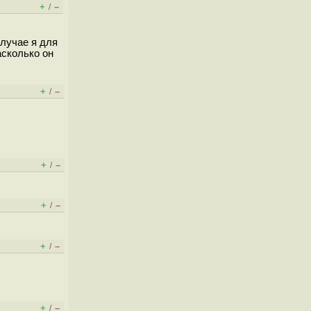
+
–
/
случае я для
асколько он
+
–
/
+
–
/
+
–
/
+
–
/
+
–
/