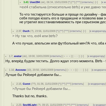
3.43
,
User294
(
ok
), 06:34, 15/01/2009 [
^
] [
^^
] [
^^^
] [
ответить
]
[
↑
] [
к 
>ext4 стабильна (относительно btrfs) и уже давно т
То что тестируется больше и проще по дизайну - фа
себя погодю юзать его в продакшне и позволю вам э
не утратил восстанавливаемость при серьезном дес
2.37
,
Ouch
(
?
), 23:56, 11/01/2009 [
^
] [
^^
] [
^^^
] [
ответить
]
[
↑
] [
к модератор
> Ну так что, ext4 или btrfs?
А что лучше, апельсин или футбольный мяч?А что, оба к
1.7
,
avatar
(
ok
), 19:00, 10/01/2009 [
ответить
] [
﹢﹢﹢
] [
· · ·
]
[
↑
] [
к модератору
]
Ну, вперёд будем тестить. Долго ждал этого момента. Btrfs - f
1.10
,
Аноним
(
10
), 20:50, 10/01/2009 [
ответить
] [
﹢﹢﹢
] [
· · ·
]
[
↓
] [
к модерато
Лучше бы Рейзер4 добавили бы...
2.15
,
Guest
(
??
), 01:36, 11/01/2009 [
^
] [
^^
] [
^^^
] [
ответить
]
[
к модератору
]
>Лучше бы Рейзер4 добавили бы...
Thanks but no, thanks.
2.23
,
SnoWLight
(
?
), 09:15, 11/01/2009 [
^
] [
^^
] [
^^^
] [
ответить
]
[
к модерат