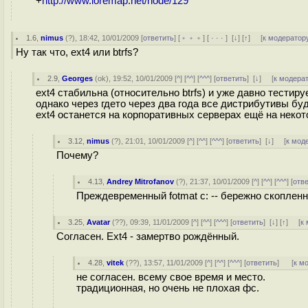
+
http://www.ioremap.net/node/129
1.6
,
nimus
(
?
), 18:42, 10/01/2009 [
ответить
] [
﹢﹢﹢
] [
· · ·
]
[
↓
] [
↑
] [
к модератор
Ну так что, ext4 или btrfs?
2.9
,
Georges
(
ok
), 19:52, 10/01/2009 [
^
] [
^^
] [
^^^
] [
ответить
]
[
↓
] [
к модера
ext4 стабильна (относительно btrfs) и уже давно тестиру
однако через гдето через два года все дистрибутивы буд
ext4 останется на корпоративных серверах ещё на неко
3.12
,
nimus
(
?
), 21:01, 10/01/2009 [
^
] [
^^
] [
^^^
] [
ответить
]
[
↓
] [
к мод
Почему?
4.13
,
Andrey Mitrofanov
(
?
), 21:37, 10/01/2009 [
^
] [
^^
] [
^^^
] [
отв
Преждевременный fotmat c: -- бережно скопленн
3.25
,
Avatar
(
??
), 09:39, 11/01/2009 [
^
] [
^^
] [
^^^
] [
ответить
]
[
↓
] [
↑
] [
к
Согласен. Ext4 - замертво рождённый.
4.28
,
vitek
(
??
), 13:57, 11/01/2009 [
^
] [
^^
] [
^^^
] [
ответить
]
[
к м
не согласен. всему свое время и место.
традиционная, но очень не плохая фс.