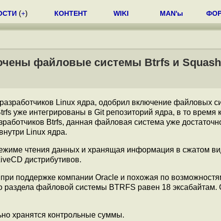
ОСТИ
(
+
)
КОНТЕНТ
WIKI
MAN'ы
ФО
лючены файловые системы Btrfs и Squash
 разработчиков Linux ядра, одобрил включение файловых 
trfs уже интегрированы в Git репозиторий ядра, в то время 
работчиков Btrfs, данная файловая система уже достаточн
нутри Linux ядра.
режиме чтения данных и хранящая информация в сжатом ви
iveCD дистрибутивов.
 при поддержке компании Oracle и похожая по возможностя
го раздела файловой системы BTRFS равен 18 эксабайтам.
ьно хранятся контрольные суммы.