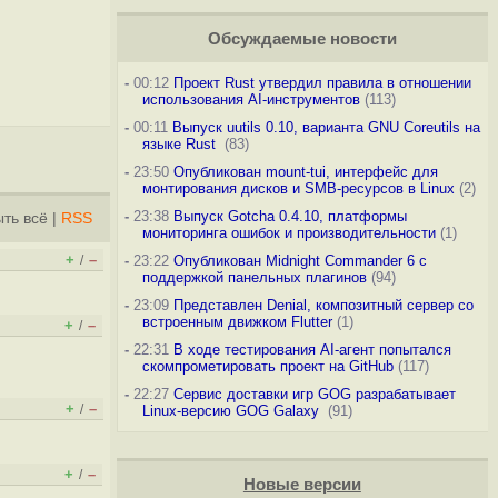
Обсуждаемые новости
-
00:12
Проект Rust утвердил правила в отношении
использования AI-инструментов
(113)
-
00:11
Выпуск uutils 0.10, варианта GNU Coreutils на
языке Rust
(83)
-
23:50
Опубликован mount-tui, интерфейс для
монтирования дисков и SMB-ресурсов в Linux
(2)
-
23:38
Выпуск Gotcha 0.4.10, платформы
ть всё
|
RSS
мониторинга ошибок и производительности
(1)
+
–
/
-
23:22
Опубликован Midnight Commander 6 c
поддержкой панельных плагинов
(94)
-
23:09
Представлен Denial, композитный сервер со
встроенным движком Flutter
(1)
+
–
/
-
22:31
В ходе тестирования AI-агент попытался
скомпрометировать проект на GitHub
(117)
-
22:27
Сервис доставки игр GOG разрабатывает
+
–
/
Linux-версию GOG Galaxy
(91)
+
–
/
Новые версии