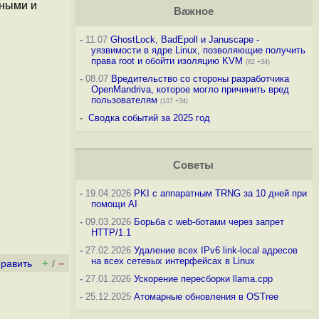
нными и
Важное
-
11.07
GhostLock, BadEpoll и Januscape -
уязвимости в ядре Linux, позволяющие получить
права root и обойти изоляцию KVM
(82 +34)
-
08.07
Вредительство со стороны разработчика
OpenMandriva, которое могло причинить вред
пользователям
(107 +34)
-
Сводка событий за 2025 год
Советы
-
19.04.2026
PKI с аппаратным TRNG за 10 дней при
помощи AI
-
09.03.2026
Борьба с web-ботами через запрет
HTTP/1.1
-
27.02.2026
Удаление всех IPv6 link-local адресов
на всех сетевых интерфейсах в Linux
+
–
править
/
-
27.01.2026
Ускорение пересборки llama.cpp
-
25.12.2025
Атомарные обновления в OSTree