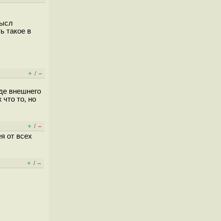
мысл
ь такое в
+
–
/
иде внешнего
что то, но
+
–
/
я от всех
+
–
/