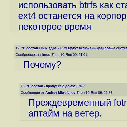
использовать btrfs как с
ext4 останется на корпо
некоторое время
12.
"В состав Linux ядра 2.6.29 будут включены файловые систем
Сообщение от
nimus
on 10-Янв-09, 21:01
Почему?
13.
"В состав - пропускаю до ext5! %)"
Сообщение от
Andrey Mitrofanov
on 10-Янв-09, 21:37
Преждевременный fotm
аптайм на ветер.