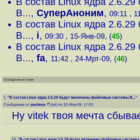
В состав Linux ядра 2.6.2
B...
,
СуперАноним
,
09:11 , 1
В состав Linux ядра 2.6.2
B...
,
i
,
09:30 , 15-Янв-09, (
45
)
В состав Linux ядра 2.6.2
B...
,
fa
,
11:42 , 24-Мрт-09, (
46
)
Сообщения по теме
1.
"В состав Linux ядра 2.6.29 будут включены файловые системы B..."
Сообщение от
pavlinux
(ok) on 10-Янв-09, 17:03
Ну vitek твоя мечта сбывае
16.
"В состав Linux ядра 2.6.29 будут включены файловые системы B