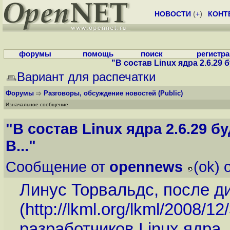
НОВОСТИ
(
+
)
КОНТ
форумы
помощь
поиск
регистр
"В состав Linux ядра 2.6.29
Вариант для распечатки
Форумы
Разговоры, обсуждение новостей
(Public)
Изначальное сообщение
"В состав Linux ядра 2.6.29
B..."
Сообщение от
opennews
(ok) 
Линус Торвальдс, после д
(
http://lkml.org/lkml/2008/12
разработчиков Linux ядра