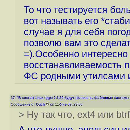
То что тестируется бол
вот называть его *стаб
случае я для себя пого
позволю вам это сделат
=).Особенно интересно 
восстанавливаемость п
ФС родными утилсами и 
37.
"В состав Linux ядра 2.6.29 будут включены файловые системы B
Сообщение от
Ouch
on 11-Янв-09, 23:56
> Ну так что, ext4 или btr
А что лучше, апельсин и