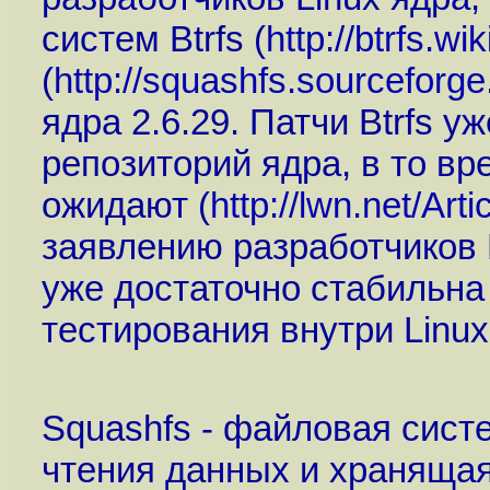
систем Btrfs (
http://btrfs.wi
(
http://squashfs.sourceforge
ядра 2.6.29. Патчи Btrfs у
репозиторий ядра, в то вр
ожидают (
http://lwn.net/Art
заявлению разработчиков 
уже достаточно стабильна
тестирования внутри Linux
Squashfs - файловая сист
чтения данных и храняща