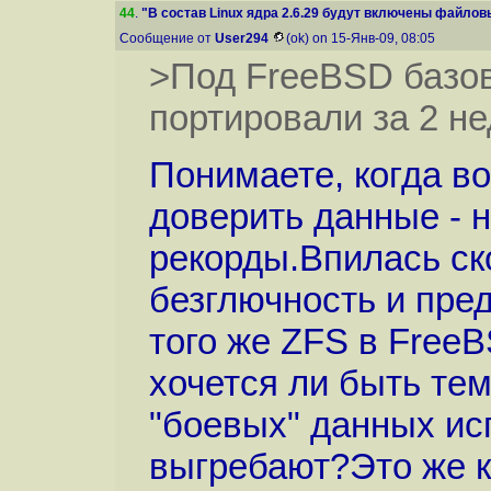
44
.
"В состав Linux ядра 2.6.29 будут включены файлов
Сообщение от
User294
(ok) on 15-Янв-09, 08:05
>Под FreeBSD базо
портировали за 2 не
Понимаете, когда во
доверить данные - 
рекорды.Впилась ск
безглючность и пре
того же ZFS в Free
хочется ли быть тем
"боевых" данных ис
выгребают?Это же кс