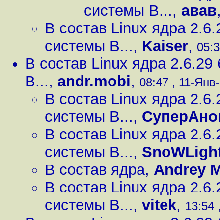
системы B...
,
авав
В состав Linux ядра 2.
системы B...
,
Kaiser
,
05:3
В состав Linux ядра 2.6.2
B...
,
andr.mobi
,
08:47 , 11-Янв-
В состав Linux ядра 2.
системы B...
,
СуперАно
В состав Linux ядра 2.
системы B...
,
SnoWLigh
В состав ядра
,
Andrey M
В состав Linux ядра 2.
системы B...
,
vitek
,
13:54 