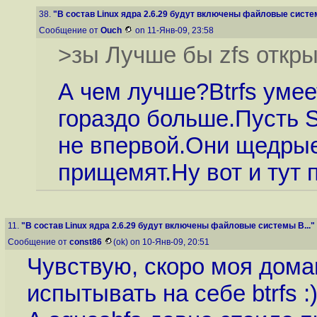
38.
"В состав Linux ядра 2.6.29 будут включены файловые систем
Сообщение от
Ouch
on 11-Янв-09, 23:58
>зы Лучше бы zfs откры
А чем лучше?Btrfs умее
гораздо больше.Пусть S
не впервой.Они щедрые 
прищемят.Ну вот и тут
11.
"В состав Linux ядра 2.6.29 будут включены файловые системы B..."
Сообщение от
const86
(ok) on 10-Янв-09, 20:51
Чувствую, скоро моя дом
испытывать на себе btrfs :