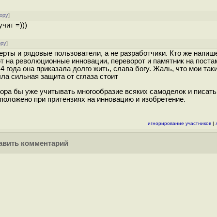
ору
]
чит =)))
ору
]
ты и рядовые пользователи, а не разработчики. Кто же напише
ют на революционные инновации, переворот и памятник на постам
4 года она приказала долго жить, слава богу. Жаль, что мои так
ла сильная защита от сглаза стоит
 пора бы уже учитывать многообразие всяких самоделок и писать
положено при притензиях на инновацию и изобретение.
игнорирование участников
|
вить комментарий