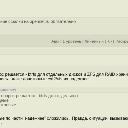
ние ссылки на opennet.ru обязательно
Ajax
|
1 уровень
|
Линейный
|
+/-
|
Раскры
 решается - btrfs для отдельных дисков и ZFS для RAID храни
лись - даже допотопные ext2/ufs их надежнее.
модератору
]
вопрос решается - btrfs для отдельных
дные
потопные
анные по части "надёжнее" сложились. Правда, ситуации, вызыва
ь.