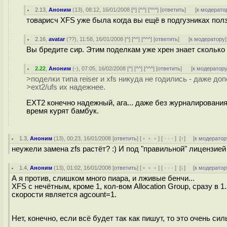
2.13
,
Аноним
(
13
), 08:12, 16/01/2008 [
^
] [
^^
] [
^^^
] [
ответить
]
[
к модерато
товарисч XFS уже была когда вы ещё в подгузниках пол
2.16
,
avatar
(
??
), 11:58, 16/01/2008 [
^
] [
^^
] [
^^^
] [
ответить
]
[
к модератору
]
Вы бредите сир. Этим поделкам уже хрен знает сколько 
2.22
,
Аноним
(
-
), 07:05, 16/02/2008 [
^
] [
^^
] [
^^^
] [
ответить
]
[
к модератор
>поделки типа reiser и xfs никуда не годились - даже до
>ext2/ufs их надежнее.
EXT2 конечно надежный, ага... даже без журналирования 
время курят бамбук.
1.3
,
Аноним
(
13
), 00:23, 16/01/2008 [
ответить
] [
﹢﹢﹢
] [
· · ·
]
[
↑
] [
к модератор
неужели замена zfs растёт? :) И под "правильной" лицензией 
1.4
,
Аноним
(
13
), 01:02, 16/01/2008 [
ответить
] [
﹢﹢﹢
] [
· · ·
]
[
↓
] [
к модератор
А я против, слишком много пиара, и лживые бенчи...
XFS с нечётным, кроме 1, кол-вом Allocation Group, сразу в 
скорости является agcount=1.
Нет, конечно, если всё будет так как пишут, то это очень си