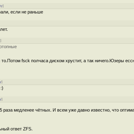
ру
]
зали, если не раньше
лет.
у
]
потопные
то.Потом fsck полчаса диском хрустит, а так ничего.Юзеры ессн
у
]
:)
у
]
1.5 раза медленее чётных. И всем уже давно известно, что оптим
льный ответ ZFS.