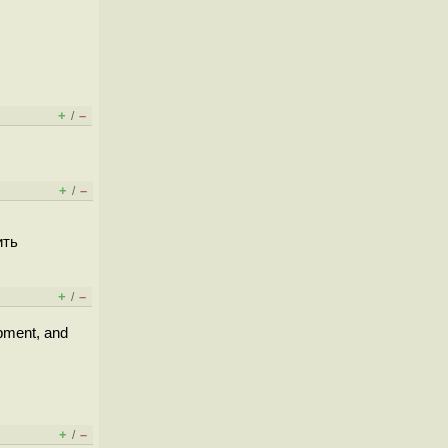
+
–
/
+
–
/
ить
+
–
/
opment, and
+
–
/