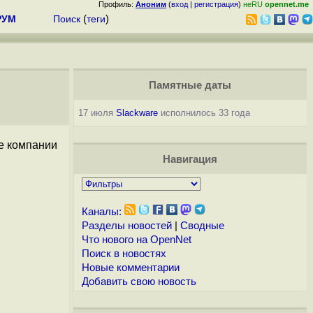
Профиль:
Аноним
(
вход
|
регистрация
)
неRU
opennet.me
РУМ
Поиск
(
теги
)
Памятные даты
17 июля
Slackware
исполнилось 33 года
е компании
Навигация
Каналы:
Разделы новостей
|
Сводные
Что нового на OpenNet
Поиск в новостях
Новые комментарии
Добавить свою новость