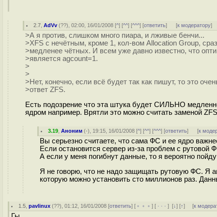
2.7
,
AdVv
(
??
), 02:00, 16/01/2008 [
^
] [
^^
] [
^^^
] [
ответить
]
[
к модератору
]
>А я против, слишком много пиара, и лживые бенчи...
>XFS с нечётным, кроме 1, кол-вом Allocation Group, сраз
>медленее чётных. И всем уже давно известно, что опт
>является agcount=1.
>
>
>Нет, конечно, если всё будет так как пишут, то это оче
>ответ ZFS.
Есть подозрение что эта штука будет СИЛЬНО медленн
ядром например. Врятли это можно считать заменой ZF
3.19
,
Аноним
(
-
), 19:15, 16/01/2008 [
^
] [
^^
] [
^^^
] [
ответить
]
[
к моде
Вы серьезно считаете, что сама ФС и ее ядро важн
Если остановится сервер из-за проблем с рутовой Ф
А если у меня погибнут данные, то я вероятно пойду
Я не говорю, что не надо защищать рутовую ФС. Я 
которую можно установить сто миллионов раз. Данн
1.5
,
pavlinux
(
??
), 01:12, 16/01/2008 [
ответить
] [
﹢﹢﹢
] [
· · ·
]
[
↓
] [
↑
] [
к модера
Гы....