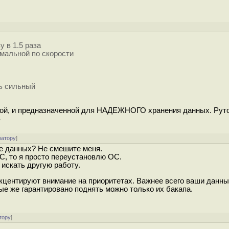
у в 1.5 раза
имальной по скорости
нь сильный
ой, и предназначенной для НАДЕЖНОГО хранения данных. Рут
S
ратору
]
ее данных? Не смешите меня.
С, то я просто переустановлю ОС.
 искать другую работу.
акцентируют внимание на приоритетах. Важнее всего ваши данны
ые же гарантировано поднять можно только их бакапа.
тору
]