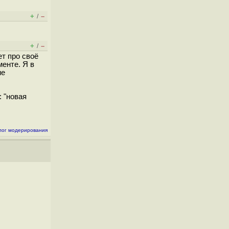
+
–
/
+
–
/
т про своё
енте. Я в
ие
: "новая
лог модерирования