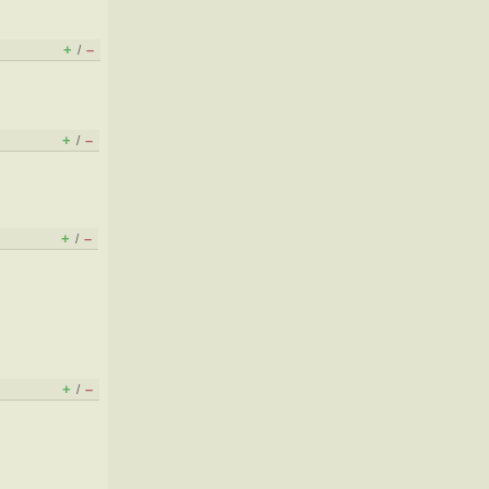
+
–
/
+
–
/
+
–
/
+
–
/