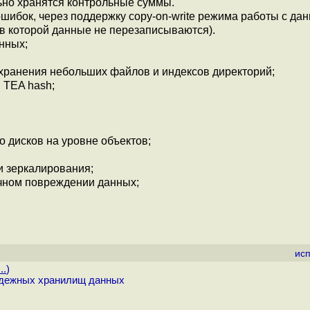
ьно хранятся контрольные суммы.
ибок, через поддержку copy-on-write режима работы с да
в которой данные не перезаписываются).
нных;
хранения небольших файлов и индексов директорий;
 TEA hash;
о дисков на уровне объектов;
и зеркалирования;
чном повреждении данных;
ис
..
)
адежных хранилищ данных