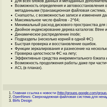
Для всех блоков данных и метаданных дополнител
Возможность определения и автовосстановления ош
метаданными (транзакционная файловая система, 
Снапшоты, с возможностью записи и изменения да
Максимальное число файлов - 2^64;
Минимальный расход дискового пространства для 
Двойное индексирование дерева каталогов: Btree и
Динамическое распределение inode;
Подразделы (несколько корней в одной ФС)
Быстрая проверка и восстановление ошибок.
Функции зеркалирования и разнесение на нескольк
Проверка целостности ФС на лету;
Эффективные средства инкрементального бэкапа 
Возможность продолжения работы даже при части
ACL (в планах).
Главная ссылка к новости (
http://groups.google.com/group.
OpenNews: Сверхнадежная файловая система для нен
Btrfs Design