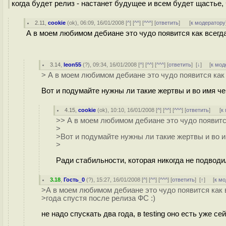
когда будет релиз - настанет будущее и всем будет щастье, 
2.11
,
cookie
(
ok
), 06:09, 16/01/2008 [
^
] [
^^
] [
^^^
] [
ответить
]
[
к модератору
А в моем любимом дебиане это чудо появится как всегда 
3.14
,
leon55
(
?
), 09:34, 16/01/2008 [
^
] [
^^
] [
^^^
] [
ответить
]
[
↓
] [
к мод
> А в моем любимом дебиане это чудо появится как в
Вот и подумайте нужны ли такие жертвы и во имя чег
4.15
,
cookie
(
ok
), 10:10, 16/01/2008 [
^
] [
^^
] [
^^^
] [
ответить
]
[
к
>> А в моем любимом дебиане это чудо появится 
>
>Вот и подумайте нужны ли такие жертвы и во им
>
Ради стабильности, которая никогда не подводил
3.18
,
Гость_0
(
?
), 15:27, 16/01/2008 [
^
] [
^^
] [
^^^
] [
ответить
]
[
↑
] [
к м
>А в моем любимом дебиане это чудо появится как в
>года спустя после релиза ФС :)
не надо спускать два года, в testing оно есть уже сей