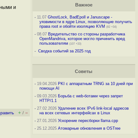
Важное
нными и
-
11.07
GhostLock, BadEpoll и Januscape -
уязвимости в ядре Linux, позволяющие получить
права root и обойти изоляцию KVM
(82 +34)
-
08.07
Вредительство со стороны разработчика
OpenMandriva, которое могло причинить вред
пользователям
(107 +33)
-
Сводка событий за 2025 год
Советы
-
19.04.2026
PKI с аппаратным TRNG за 10 дней при
помощи AI
-
09.03.2026
Борьба с web-ботами через запрет
HTTP/1.1
-
27.02.2026
Удаление всех IPv6 link-local адресов
+
–
править
/
на всех сетевых интерфейсах в Linux
-
27.01.2026
Ускорение пересборки llama.cpp
-
25.12.2025
Атомарные обновления в OSTree