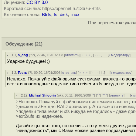
Лицензия:
CC BY 3.0
Короткая ссылка: https://opennet.ru/13676-Btrfs
Ключевые слова:
Btrfs
,
fs
,
disk
,
linux
При перепечатке указа
Обсуждение
(21)
1.1
,
s_dog
(
??
), 22:46, 15/01/2008 [
ответить
] [
﹢﹢﹢
] [
· · ·
]
[
к модератору
]
Ударное будущее! ;)
1.2
,
Гость
(
?
), 00:20, 16/01/2008 [
ответить
] [
﹢﹢﹢
] [
· · ·
]
[
↓
] [
к модератору
]
Неплохо. Пожалуй с файловыми системами наконец-то вопрос
все эти новомодные поделки типа reiser и xfs никуда не годи
2.12
,
Michael Shigorin
(
ok
), 08:11, 16/01/2008 [
^
] [
^^
] [
^^^
] [
ответить
]
[
к 
>Неплохо. Пожалуй с файловыми системами наконец-то 
>дисков и ZFS для RAID хранилищ. А то все эти новомо
>поделки типа reiser и xfs никуда не годились - даже до
>ext2/ufs их надежнее.
Давайте цыплят того, по осени... а то у меня другие д
"ненадёжность", мы с Вами можем разные подразумеват