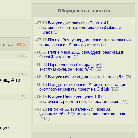
Обсуждаемые новости
-
07:19
Выпуск дистрибутива Tribblix 41,
построенного на технологиях OpenSolaris и
Illumos
(1)
-
07:16
Проект Rust утвердил правила в отношении
ть всё
|
RSS
использования AI-инструментов
(3)
-
06:57
Релиз Mesa 26.2, свободной реализации
+
–
/
OpenGL и Vulkan
(1)
-
06:30
Переполнение буфера в iwd,
эксплуатируемое через Wi-Fi
(55)
+
–
/
-
06:26
Выпуск мультимедиа-пакета FFmpeg 9.0
(24)
лищ. А то
-
06:15
В ходе тестирования AI-агент попытался
скомпрометировать проект на GitHub
(106)
+
–
-
06:15
Выпуск Prismriver Lyrics 1.0.0,
/
инструментария для поиска текстов песен
(27)
-
04:23
Из 54 из 55 выявленных через AI
уязвимостей в SQLite оказались фиктивными
(188)
ющие