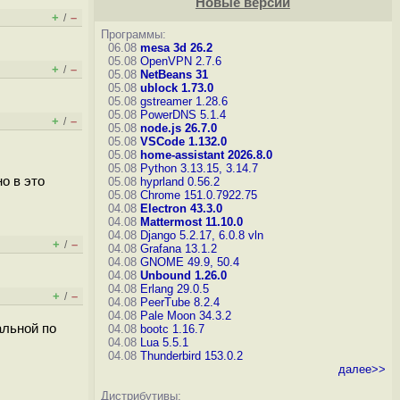
Новые версии
+
–
/
Программы:
06.08
mesa 3d 26.2
05.08
OpenVPN 2.7.6
+
–
/
05.08
NetBeans 31
05.08
ublock 1.73.0
05.08
gstreamer 1.28.6
05.08
PowerDNS 5.1.4
+
–
/
05.08
node.js 26.7.0
05.08
VSCode 1.132.0
05.08
home-assistant 2026.8.0
05.08
Python 3.13.15, 3.14.7
о в это
05.08
hyprland 0.56.2
05.08
Chrome 151.0.7922.75
04.08
Electron 43.3.0
04.08
Mattermost 11.10.0
04.08
Django 5.2.17, 6.0.8
vln
+
–
/
04.08
Grafana 13.1.2
04.08
GNOME 49.9, 50.4
04.08
Unbound 1.26.0
04.08
Erlang 29.0.5
+
–
/
04.08
PeerTube 8.2.4
04.08
Pale Moon 34.3.2
альной по
04.08
bootc 1.16.7
04.08
Lua 5.5.1
04.08
Thunderbird 153.0.2
далее>>
Дистрибутивы: