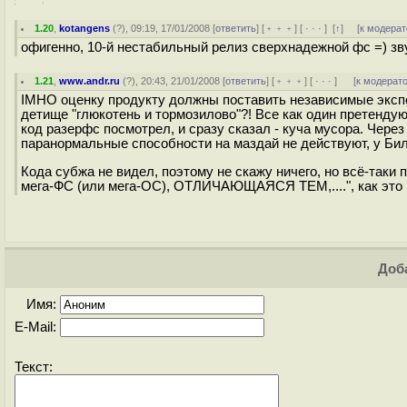
1.20
,
kotangens
(
?
), 09:19, 17/01/2008 [
ответить
] [
﹢﹢﹢
] [
· · ·
]
[
↑
] [
к модерат
офигенно, 10-й нестабильный релиз сверхнадежной фс =) зву
1.21
,
www.andr.ru
(
?
), 20:43, 21/01/2008 [
ответить
] [
﹢﹢﹢
] [
· · ·
]
[
к модерат
IMHO оценку продукту должны поставить независимые экспер
детище "глюкотень и тормозилово"?! Все как один претенду
код разерфс посмотрел, и сразу сказал - куча мусора. Через 
паранормальные способности на маздай не действуют, у Бил
Кода субжа не видел, поэтому не скажу ничего, но всё-таки
мега-ФС (или мега-ОС), ОТЛИЧАЮЩАЯСЯ ТЕМ,....", как это 
Доба
Имя:
E-Mail:
Текст: