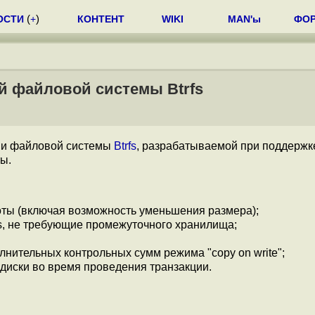
ОСТИ
(
+
)
КОНТЕНТ
WIKI
MAN'ы
ФО
й файловой системы Btrfs
ии файловой системы
Btrfs
, разрабатываемой при поддержк
ы.
оты (включая возможность уменьшения размера);
fs, не требующие промежуточного хранилища;
нительных контрольных сумм режима "copy on write";
E диски во время проведения транзакции.