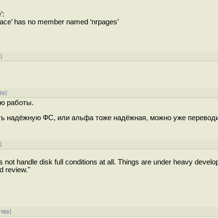
’:
_space’ has no member named ‘nrpages’
у
]
ру
]
ью работы.
ить надёжную ФС, или альфа тоже надёжная, можно уже перевод
у
]
oes not handle disk full conditions at all. Things are under heavy devel
d review."
тору
]