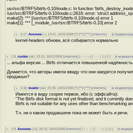
usr/src/BTRFS/btrfs-0.10/inode.c: In function ‘btrfs_destroy_inode
/usr/src/BTRFS/btrfs-0.10/inode.c:2616: error: ‘struct address
make[2]: *** [/usr/src/BTRFS/btrfs-0.10/inode.o] error 1
make[1]: *** [_module_/usr/src/BTRFS/btrfs-0.10] error 2
2.17
,
Аноним
(
-
), 13:41, 16/01/2008 [
^
] [
^^
] [
^^^
] [
ответить
]
[
к модератор
kernel-headers обнови, всё собирается нормально
1.8
,
cookie
(
ok
), 03:15, 16/01/2008 [
ответить
] [
﹢﹢﹢
] [
· · ·
]
[
↓
] [
↑
] [
к модерато
... альфа версии ... Btrfs отличается повышенной надёжност
Думается, что авторы имели ввиду что они наедятся получ
продакшн?
2.10
,
kvader
(
ok
), 05:30, 16/01/2008 [
^
] [
^^
] [
^^^
] [
ответить
]
[
к модератор
Имеется в виду скорее первое, ибо (с оффсайта):
"The Btrfs disk format is not yet finalized, and it currently d
Btrfs is not suitable for any uses other than benchmarking an
Т.ч. ни о каком продакшене пока не может быть и речи.
1.9
,
Аноним
(
13
), 05:20, 16/01/2008 [
ответить
] [
﹢﹢﹢
] [
· · ·
]
[
↓
] [
↑
] [
к модера