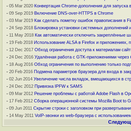
-
05 Mar 2020
Конвертация Chrome-дополнения для запуска в 
-
09 Sep 2019
Включение DNS-over-HTTPS в Chrome
-
03 Mar 2019
Как сделать пометку ошибок правописания в Fi
-
24 Sep 2018
Блокировка установки системных дополнений и 
-
11 May 2018
Как автоматически отключить закреплённые шап
-
19 Feb 2018
Использование ALSA в Firefox и приложениях,
-
12 Dec 2017
Обход ограничения доступа к материалам сайт
-
24 Dec 2016
Удалённая работа с GTK-приложениями через 
-
18 Aug 2016
Обход ограничения по выполнению только подп
-
20 Feb 2016
Подмена параметров браузера для входа в зак
-
02 Jun 2014
Увеличение числа вкладок, вмещающихся в стро
-
24 Dec 2012
Привязка IPFW к SAMS
-
09 Mar 2012
Решение проблемы с работой Adobe Flash в Op
-
17 Feb 2012
Сборка операционной системы Mozilla Boot to
-
09 Jun 2011
Скрытие строки с заголовком при развертывании
-
14 May 2011
VoIP-звонки из web-браузера с использованием
Следующи