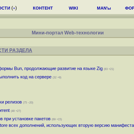
(
)
ОСТИ
+
КОНТЕНТ
WIKI
MAN'ы
ФО
Мини-портал Web-технологии
ТИ РАЗДЕЛА
тформы Bun, продолжающие развитие на языке Zig
(83 +21)
ыполнить код на сервере
(32 +9)
ки релизов
(75 –20)
orrent
(48 +27)
в при установке пакетов
(69 +15)
Store всех дополнений, использующих вторую версию манифеста