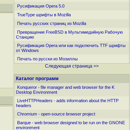
Русификация Opera 5.0
TrueType шрифты в Mozilla
Печать русских страниц из Mozilla
Превращение FreeBSD в Мультимедийную Рабочую
Станцию
Русификация Opera или как подключить TTF шрифты
от Windows
Печать по русски из Мозиллы
Следующая страница >>
Каталог программ
Konqueror - file manager and web browser for the K
Desktop Environment
LiveHTTPHeaders - adds information about the HTTP
headers
Chromium - open-source browser project
Barque - web browser designed to be run on the GNONE
environment