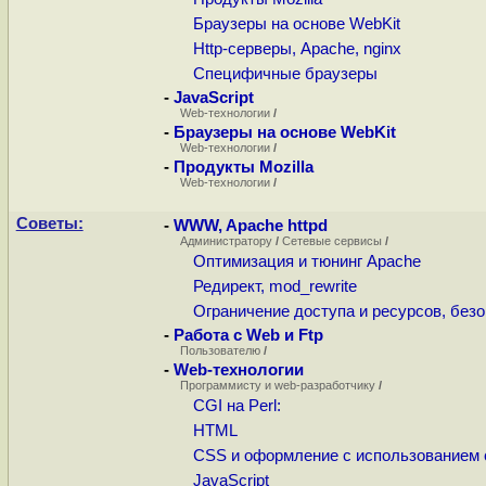
Браузеры на основе WebKit
Http-серверы, Apache, nginx
Специфичные браузеры
-
JavaScript
Web-технологии
/
-
Браузеры на основе WebKit
Web-технологии
/
-
Продукты Mozilla
Web-технологии
/
Советы:
-
WWW, Apache httpd
Администратору
/
Сетевые сервисы
/
Оптимизация и тюнинг Apache
Редирект, mod_rewrite
Ограничение доступа и ресурсов, без
-
Работа с Web и Ftp
Пользователю
/
-
Web-технологии
Программисту и web-разработчику
/
CGI на Perl:
HTML
CSS и оформление с использованием 
JavaScript