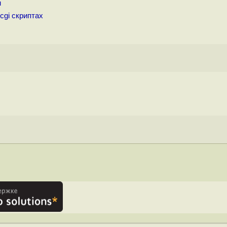
м
gi скриптах