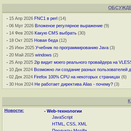
ОБСУЖДЕ
-
15 Апр 2026
FNC1 в perl
(14)
-
06 Мрт 2026
Вложеное регулярное выражение
(9)
-
14 Фев 2026
Какую CMS выбрать
(30)
-
18 Окт 2025
Новая беда
(12)
-
25 Июн 2025
Учебник по программированию Java
(3)
-
20 Май 2025
windows
(2)
-
25 Апр 2025
2ip видит моего реального провайдера на VLES
-
10 Дек 2024
Возможно ли создание разных пользователей д
-
02 Дек 2024
Firefox 100% CPU на некоторых страницах
(6)
-
30 Ноя 2024
Не работает директива Alias - почему?
(3)
К
Новости:
-
Web-технологии
JavaScript
HTML, CSS, XML
Продукты Mozilla