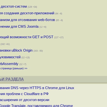
я десктоп-систем
(128 +34)
ля создания десктоп-приложений
(64 –6)
механизм для отсеивания web-ботов
(65 –9)
лнении для CMS Joomla
(12 +6)
ующий возможности GET и POST
(127 +27)
(162 +41)
новки uBlock Origin
(163 –50)
3 уязвимостей
(12 +13)
WebAssembly
(12 +7)
страница (раньше) >>
ЬИ РАЗДЕЛА
ования DNS через HTTPS в Chrome для Linux
я проблем с Cloudflare в РФ
расширения от десктоп-версии
Google Translate, поставляемого для Chrome