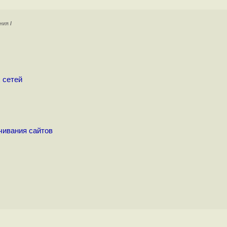
ения
/
 сетей
чивания сайтов