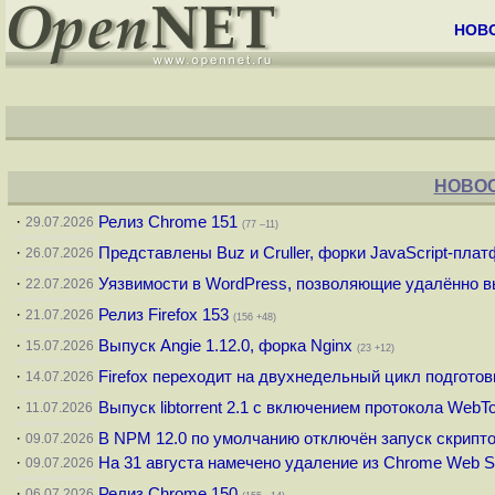
НОВ
НОВОС
·
Релиз Chrome 151
29.07.2026
(77 –11)
·
Представлены Buz и Cruller, форки JavaScript-пла
26.07.2026
·
Уязвимости в WordPress, позволяющие удалённо в
22.07.2026
·
Релиз Firefox 153
21.07.2026
(156 +48)
·
Выпуск Angie 1.12.0, форка Nginx
15.07.2026
(23 +12)
·
Firefox переходит на двухнедельный цикл подготов
14.07.2026
·
Выпуск libtorrent 2.1 с включением протокола WebT
11.07.2026
·
В NPM 12.0 по умолчанию отключён запуск скрипто
09.07.2026
·
На 31 августа намечено удаление из Chrome Web 
09.07.2026
·
Релиз Chrome 150
06.07.2026