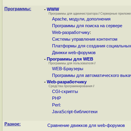
Программы:
-
WWW
Программы для администратора
/
Серверные прилож
Apache, модули, дополнения
Программы для поиска на сервере
Web-разработчику
:
Системы управления контентом
Платформы для создания социальных
Движки web-форумов
-
Программы для WEB
Программы для пользователя
/
WEB-Браузеры
Программы для автоматического выка
-
Web-разработчику
Средства программирования
/
CGI-скрипты
PHP
Perl:
JavaScript-библиотеки
Разное:
Сравнение движков для web-форумов