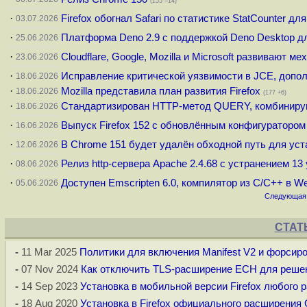
(155 –14)
·
Firefox обогнал Safari по статистике StatCounter дл
03.07.2026
·
Платформа Deno 2.9 c поддержкой Deno Desktop д
25.06.2026
·
Cloudflare, Google, Mozilla и Microsoft развивают 
23.06.2026
·
Исправление критической уязвимости в JCE, допо
18.06.2026
·
Mozilla представила план развития Firefox
18.06.2026
(177 +6)
·
Стандартизирован HTTP-метод QUERY, комбинир
18.06.2026
·
Выпуск Firefox 152 с обновлённым конфигуратором
16.06.2026
·
В Chrome 151 будет удалён обходной путь для уста
12.06.2026
·
Релиз http-сервера Apache 2.4.68 с устранением 1
08.06.2026
·
Доступен Emscripten 6.0, компилятор из C/C++ в 
05.06.2026
Следующая 
СТАТ
-
11 Mar 2025
Политики для включения Manifest V2 и форсир
-
07 Nov 2024
Как отключить TLS-расширение ECH для решени
-
14 Sep 2023
Установка в мобильной версии Firefox любого 
-
18 Aug 2020
Установка в Firefox официального расширения 