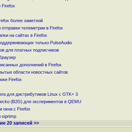
Firefox
refox более заметной
отправки телеметрии в Firefox
ки на сайтах в Firefox
 поддерживающих только PulseAudio
ов для платных подписчиков
браузер
исанных дополнений в Firefox
рытые области новостных сайтов
ке Firefox
era для дистрибутивов Linux с GTK+ 3
 Gecko (B2G) для экспериментов в QEMU
 окна с Firefox
 siprtmp
е 20 записей >>