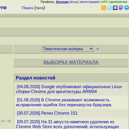
Профиль:
Аноним
(
вход
|
регистрация
)
неRU
opennet.me
(
)
РУМ
Поиск
теги
ВЫБОРКА МАТЕРИАЛА
Раздел новостей
[04.08.2026] Google опубликовал официальные Linux-
сборки Chrome для архитектуры ARM64
[01.08.2026] В Chrome развивают возможность
исправления ошибок без перезапуска браузера
[30.07.2026] Релиз Chrome 151
[09.07.2026] На 31 августа намечено удаление из
(95 –38)
Chrome Web Store всех дополнений, использующих