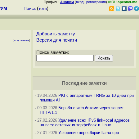
Профиль:
Аноним
(
вход
|
регистрация
)
неRU
opennet.me
РУМ
Поиск
(
теги
)
Добавить заметку
Версия для печати
[
исправить
]
Поиск заметки:
Последние заметки
-
19.04.2026
PKI с аппаратным TRNG за 10 дней при
помощи AI
-
09.03.2026
Борьба с web-ботами через запрет
HTTP/1.1
-
27.02.2026
Удаление всех IPv6 link-local адресов
на всех сетевых интерфейсах в Linux
-
27.01.2026
Ускорение пересборки llama.cpp