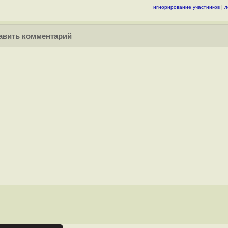
игнорирование участников
|
л
вить комментарий