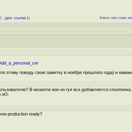
...
(
доп. ссылка 1
)
Ключи:
cert
,
crypt
,
ssl
#Add_a_personal_cer
по этому поводу свою заметку в ноябре прошлого года) и наман
пользователю? В мозилле вон из гуя все добавляется сполпинка.
 oO.
]
ли production ready?