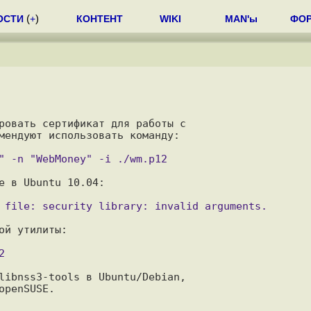
ОСТИ
(
+
)
КОНТЕНТ
WIKI
MAN'ы
ФО
ровать сертификат для работы с

мендуют использовать команду:

е в Ubuntu 10.04:

й утилиты:

libnss3-tools в Ubuntu/Debian,
