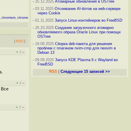
-
25.12.2025
Атомарные обновления в OSTree
-
03.11.2025
Отсеивание AI-ботов на web-сервере
через Cookie
,
chromium
,
chrome
-
01.11.2025
Запуск Linux-контейнеров во FreeBSD
-
26.10.2025
Создание загрузочного атомарно
обновляемого образа Oracle Linux при помощи
OSTree
[
RSS
]
-
19.09.2025
Сборка deb-пакета для решения
проблем с плагином nvim-cmp для neovim в
+
–
/
Debian 13
-
09.09.2025
Запуск KDE Plasma 6 с Wayland во
FreeBSD
RSS
|
Следующие 15 записей >>
а.
+
–
/
 Все
+
–
/