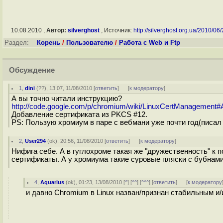
10.08.2010 ,
Автор:
silverghost
, Источник:
http://silverghost.org.ua/2010/06/2
Раздел:
Корень
/
Пользователю
/
Работа с Web и Ftp
Обсуждение
1
,
dini
(
??
), 13:07, 11/08/2010 [
ответить
]
[
к модератору
]
А вы точно читали инструкцию?
http://code.google.com/p/chromium/wiki/LinuxCertManagement
Добавление сертификата из PKCS #12.
PS: Пользую хромиум в паре с вебмани уже почти год(писал 
2
,
User294
(
ok
), 20:56, 11/08/2010 [
ответить
]
[
к модератору
]
Нифига себе. А в гуглохроме такая же "дружественность" к 
сертификаты. А у хромиума такие суровые пляски с бубнами
4
,
Aquarius
(
ok
), 01:23, 13/08/2010 [
^
] [
^^
] [
^^^
] [
ответить
]
[
к модератору
и давно Chromium в Linux назван/признан стабильным и/и