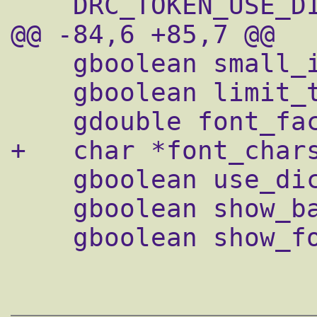
    DRC_TOKEN_USE_DICACHE,

@@ -84,6 +85,7 @@

    gboolean small_icons;

    gboolean limit_text_width;

    gdouble font_factor;

+   char *font_chars
    gboolean use_dicache;

    gboolean show_back;

    gboolean show_forw;
