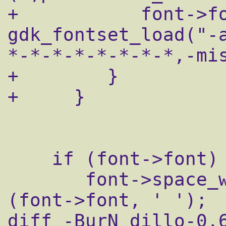
+	    font->font = 
gdk_fontset_load("-
*-*-*-*-*-*-*-*,-mis
+        }

+     }

    if (font->font) {

       font->space_width = gdk_char_width 
(font->font, ' ');

diff -BurN dillo-0.6