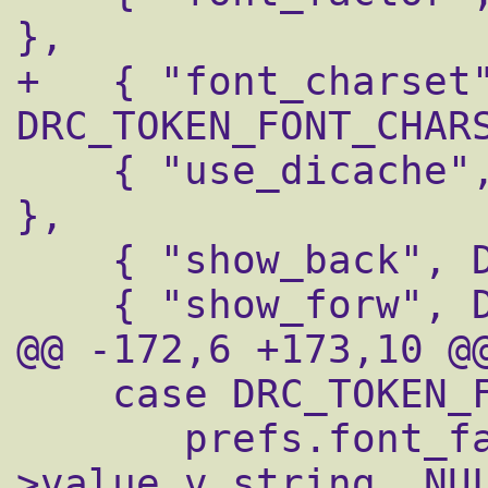
},

+   { "font_charset"
DRC_TOKEN_FONT_CHARS
    { "use_dicache", DRC_TOKEN_USE_DICACHE 
},

    { "show_back", DRC_TOKEN_SHOW_BACK },

    { "show_forw", DRC_TOKEN_SHOW_FORW },

@@ -172,6 +173,10 @@
    case DRC_TOKEN_FONT_FACTOR:

       prefs.font_factor = strtod(scanner-
>value.v_string, NUL