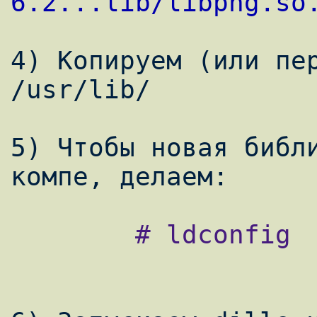
6.2...lib/libpng.so
4) Копируем (или пер
/usr/lib/

5) Чтобы новая библи
        # ldconfig
