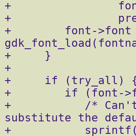
+		 font->size,

+		 prefs.font_charset);

+        font->font 
gdk_font_load(fontna
+     }

+    

+     if (try_all) {
+        if (font->f
+	    /* Can't load the font - 
substitute the defau
+	    sprintf(fontname,"-adobe-