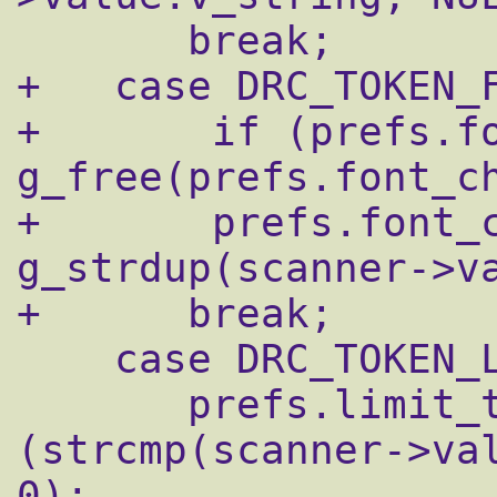
       break;

+   case DRC_TOKEN_F
+       if (prefs.fo
g_free(prefs.font_ch
+       prefs.font_c
g_strdup(scanner->va
+      break;

    case DRC_TOKEN_LIMIT_TEXT_WIDTH:

       prefs.limit_text_width = 
(strcmp(scanner->val
0);
