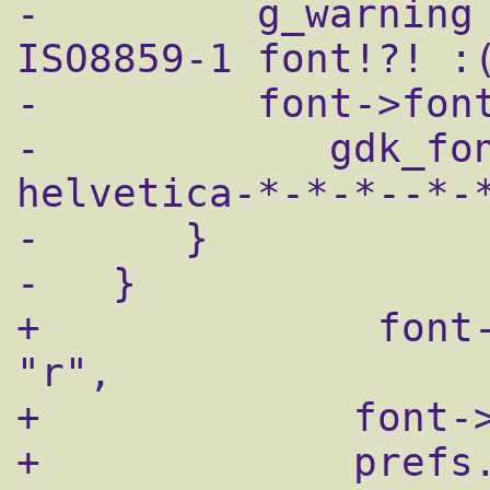
-         g_warning 
ISO8859-1 font!?! :(
-         font->font
-            gdk_fo
helvetica-*-*-*--*-*
-      }

-   }

+              font-
"r",

+	      font->size,

+	      prefs.font_charset);
