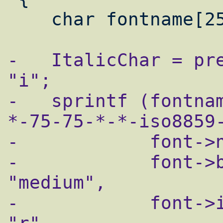
-   ItalicChar = pre
"i";

-   sprintf (fontna
*-75-75-*-*-iso8859-
-            font->n
-            font->b
"medium",

-            font->i