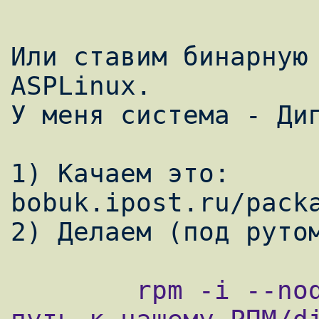
Или ставим бинарную 
ASPLinux.

У меня система - Дип
1) Качаем это: 
bobuk.ipost.ru/packa
        rpm -i --nodeps /