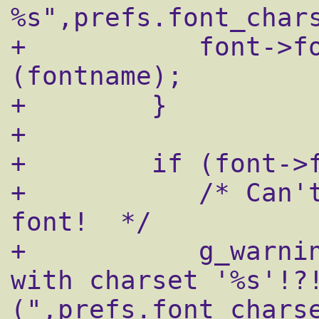
%s",prefs.font_chars
+	    font->font = gdk_font_load 
(fontname);

+        }

+  

+        if (font->f
+           /* Can't
font!  */

+	    g_warning ("Can't load any font 
with charset '%s'!?
(",prefs.font_charse