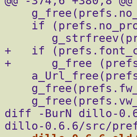
@@ -374,6 +380,8 @@

    g_free(prefs.no_proxy);

    if (prefs.no_proxy_vec)

       g_strfreev(prefs.no_proxy_vec);

+   if (prefs.font_c
+      g_free (prefs
    a_Url_free(prefs.http_proxy);

    g_free(prefs.fw_fontname);

    g_free(prefs.vw_fontname);

diff -BurN dillo-0.6