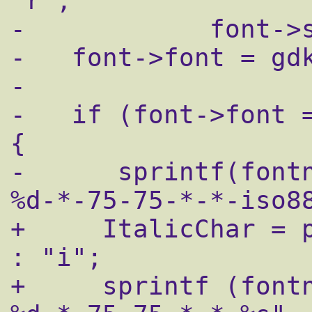
"r",

-            font->s
-   font->font = gdk
-

-   if (font->font =
{

-      sprintf(font
%d-*-75-75-*-*-iso88
+     ItalicChar = p
: "i";

+     sprintf (font