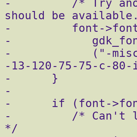
-         /* Try ano
should be available.
-         font->font
-            gdk_fon
-            ("-mis
-13-120-75-75-c-80-i
-      }

-

-      if (font->fon
-         /* Can't l
*/
