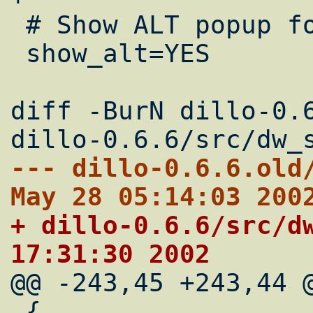
 # Show ALT popup for images?

 show_alt=YES

diff -BurN dillo-0.6
--- dillo-0.6.6.old/sr
May 28 05:14:03 200
+ dillo-0.6.6/src/dw_style.c
17:31:30 2002

@@ -243,45 +243,44 @
 {
