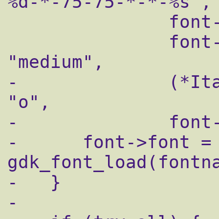
%d-*-75-75-*-*-%s",

               font->name,

               font->bold ? "bold" : 
"medium",

-              (*Ita
"o",

-              font-
-      font->font = 
gdk_font_load(fontna
-   }

-
