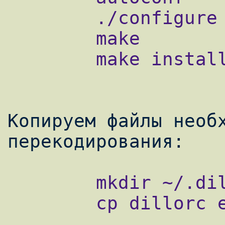
        ./configure

        make

        make install

Копируем файлы необх
        mkdir ~/.dillo

        cp dillorc encodings ~/.dillo/
