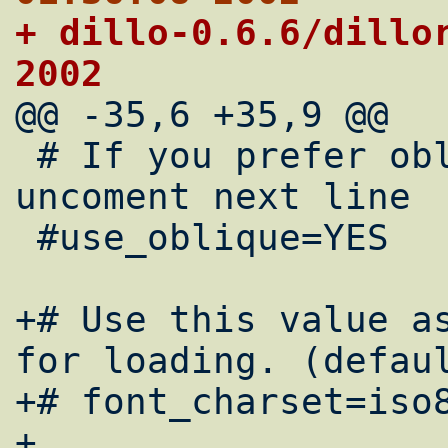
+ dillo-0.6.6/dillorc	Sat Jun  1 17:31:
2002

@@ -35,6 +35,9 @@

 # If you prefer oblique over italic fonts, 
uncoment next line

 #use_oblique=YES

+# Use this value as
for loading. (defaul
+# font_charset=iso8
+
