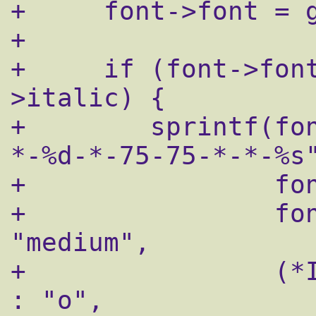
+     font->font = g
+     

+     if (font->fon
>italic) {

+	 sprintf(fontname, "-*-%s-%s-%s-*-
*-%d-*-75-75-*-*-%s"
+		 font->name,

+		 font->bold ? "bold" : 
"medium",

+		 (*ItalicChar == 'o') ? "i" 
: "o",
