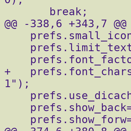
       break;

@@ -338,6 +343,7 @@

    prefs.small_icons = FALSE;

    prefs.limit_text_width = FALSE;

    prefs.font_factor = 1.0;

+   prefs.font_char
1");

    prefs.use_dicache = FALSE;

    prefs.show_back=TRUE;

    prefs.show_forw=TRUE;
