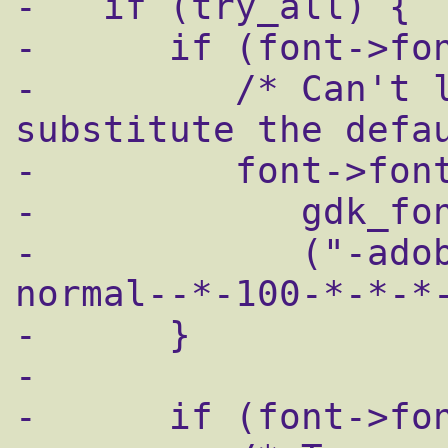
-   if (try_all) {

-      if (font->fon
-         /* Can't l
substitute the defau
-         font->font
-            gdk_fon
-            ("-ado
normal--*-100-*-*-*-
-      }

-

-      if (font->fon