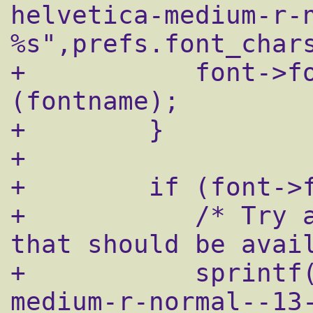
helvetica-medium-r-
%s",prefs.font_chars
+	    font->font = gdk_font_load 
(fontname);

+        }

+     

+        if (font->f
+           /* Try a
that should be avail
+	    sprintf(fontname,"-misc-fixed-
medium-r-normal--13