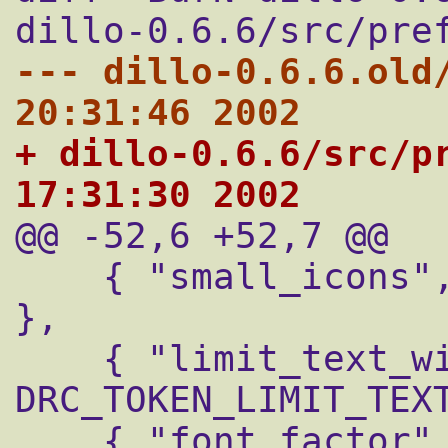
--- dillo-0.6.6.old/src/pre
20:31:46 2002
+ dillo-0.6.6/src/prefs.c	Sat
17:31:30 2002

@@ -52,6 +52,7 @@

    { "small_icons", DRC_TOKEN_SMALL_ICONS 
},

    { "limit_text_width", 
DRC_TOKEN_LIMIT_TEXT
    { "font_factor", DRC_TOKEN_FONT_FACTOR 