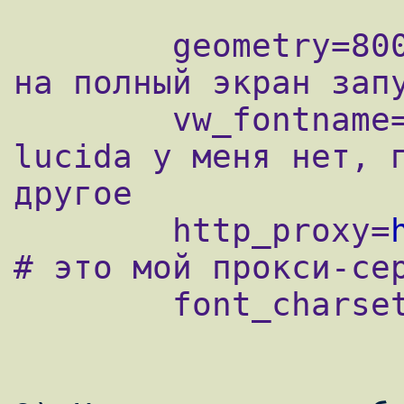
        geometry=800x600 # это чтобы у меня 
на полный экран запу
        vw_fontname=helvetica # шрифта 
lucida у меня нет, п
другое

        http_proxy=
# это мой прокси-сер
        font_charset=koi8-r
