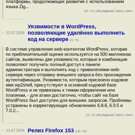
платформы, продолжающих развитие с использованием
языка Zig...
обсуждение
|
весь текст
(83 +21)
Уязвимости в WordPress,
позволяющие удалённо выполнить
·
22.07.2026
код на сервере
(32 +9)
В системе управления web-контентом WordPress, которая
по приблизительной оценке используется на 500 миллионах
сайтов, выявлены две уязвимости, которые в комбинации
позволяют получить полный доступ к панели
администратора и выполнить код с привилегиями web-
сервера через отправку внешнего запроса без прохождения
аутентификации. Уязвимости, которым присвоено кодовое
имя wp2shell, присутствуют в основной кодовой базе
WordPress и не привязаны к темам оформления или
плагинам, - для атаки достаточно, чтобы сайт на базе
WordPress был доступен для внешних запросов. Проблемы
устранены в корректирующих обновлениях 6.8.6, 6.9.5 и
7.0.2...
обсуждение
|
весь текст
(32 +9)
Релиз Firefox 153
·
21.07.2026
(156 +48)