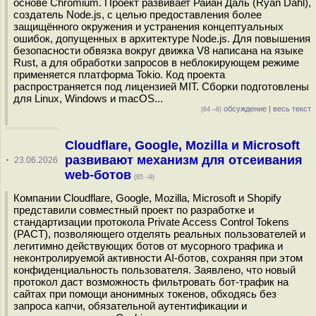
основе Chromium. Проект развивает Райан Даль (Ryan Dahl),
создатель Node.js, с целью предоставления более
защищённого окружения и устранения концептуальных
ошибок, допущенных в архитектуре Node.js. Для повышения
безопасности обвязка вокруг движка V8 написана на языке
Rust, а для обработки запросов в неблокирующем режиме
применяется платформа Tokio. Код проекта
распространяется под лицензией MIT. Сборки подготовлены
для Linux, Windows и macOS...
обсуждение
|
весь текст
(64 –6)
Cloudflare, Google, Mozilla и Microsoft
развивают механизм для отсеивания
·
23.06.2026
web-ботов
(65 –9)
Компании Cloudflare, Google, Mozilla, Microsoft и Shopify
представили совместный проект по разработке и
стандартизации протокола Private Access Control Tokens
(PACT), позволяющего отделять реальных пользователей и
легитимно действующих ботов от мусорного трафика и
неконтролируемой активности AI-ботов, сохраняя при этом
конфиденциальность пользователя. Заявлено, что новый
протокол даст возможность фильтровать бот-трафик на
сайтах при помощи анонимных токенов, обходясь без
запроса капчи, обязательной аутентификации и