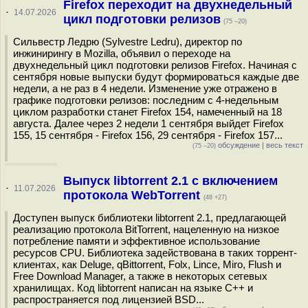
Firefox переходит на двухнедельный
·
14.07.2026
цикл подготовки релизов
(75 –20)
Сильвестр Ледрю (Sylvestre Ledru), директор по
инжинирингу в Mozilla, объявил о переходе на
двухнедельный цикл подготовки релизов Firefox. Начиная с
сентября новые выпуски будут формироваться каждые две
недели, а не раз в 4 недели. Изменение уже отражено в
графике подготовки релизов: последним с 4-недельным
циклом разработки станет Firefox 154, намеченный на 18
августа. Далее через 2 недели 1 сентября выйдет Firefox
155, 15 сентября - Firefox 156, 29 сентября - Firefox 157...
обсуждение
|
весь текст
(75 –20)
Выпуск libtorrent 2.1 с включением
·
11.07.2026
протокола WebTorrent
(48 +27)
Доступен выпуск библиотеки libtorrent 2.1, предлагающей
реализацию протокола BitTorrent, нацеленную на низкое
потребление памяти и эффективное использование
ресурсов CPU. Библиотека задействована в таких торрент-
клиентах, как Deluge, qBittorrent, Folx, Lince, Miro, Flush и
Free Download Manager, а также в некоторых сетевых
хранилищах. Код libtorrent написан на языке C++ и
распространяется под лицензией BSD...