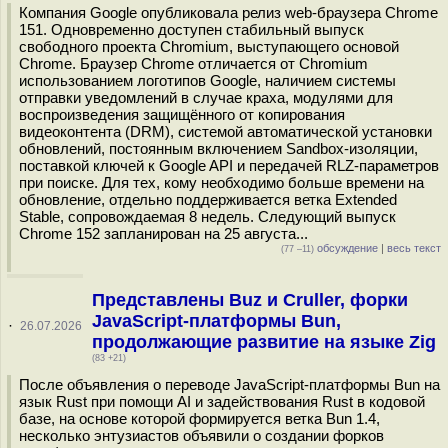
Компания Google опубликовала релиз web-браузера Chrome
151. Одновременно доступен стабильный выпуск
свободного проекта Chromium, выступающего основой
Chrome. Браузер Chrome отличается от Chromium
использованием логотипов Google, наличием системы
отправки уведомлений в случае краха, модулями для
воспроизведения защищённого от копирования
видеоконтента (DRM), системой автоматической установки
обновлений, постоянным включением Sandbox-изоляции,
поставкой ключей к Google API и передачей RLZ-параметров
при поиске. Для тех, кому необходимо больше времени на
обновление, отдельно поддерживается ветка Extended
Stable, сопровождаемая 8 недель. Следующий выпуск
Chrome 152 запланирован на 25 августа...
обсуждение
|
весь текст
(77 –11)
Представлены Buz и Cruller, форки
JavaScript-платформы Bun,
·
26.07.2026
продолжающие развитие на языке Zig
(83 +21)
После объявления о переводе JavaScript-платформы Bun на
язык Rust при помощи AI и задействования Rust в кодовой
базе, на основе которой формируется ветка Bun 1.4,
несколько энтузиастов объявили о создании форков