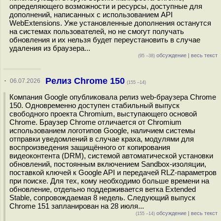
определяющего возможности и ресурсы, доступные для
дополнений, написанных с использованием API
WebExtensions. Уже установленные дополнения останутся
на системах пользователей, но не смогут получать
обновления и их нельзя будет переустановить в случае
удаления из браузера...
обсуждение
|
весь текст
(95 –38)
Релиз Chrome 150
·
06.07.2026
(155 –14)
Компания Google опубликовала релиз web-браузера Chrome
150. Одновременно доступен стабильный выпуск
свободного проекта Chromium, выступающего основой
Chrome. Браузер Chrome отличается от Chromium
использованием логотипов Google, наличием системы
отправки уведомлений в случае краха, модулями для
воспроизведения защищённого от копирования
видеоконтента (DRM), системой автоматической установки
обновлений, постоянным включением Sandbox-изоляции,
поставкой ключей к Google API и передачей RLZ-параметров
при поиске. Для тех, кому необходимо больше времени на
обновление, отдельно поддерживается ветка Extended
Stable, сопровождаемая 8 недель. Следующий выпуск
Chrome 151 запланирован на 28 июля...
обсуждение
|
весь текст
(155 –14)