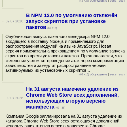
обсуждение
|
весь текст
(48 +27)
В NPM 12.0 по умолчанию отключён
запуск скриптов при установке
·
09.07.2026
пакетов
(69 +15)
Опубликован выпуск пакетного менеджера NPM 12.0,
входящего в поставку Node.js и применяемого для
распространения модулей на языке JavaScript. Новая
версия примечательна прекращением по умолчанию запуска
скриптов во время установки пакетов. Предполагается, что
изменение усложнит проведение атак через компрометацию
зависимостей и замедлит распространение червей,
активируемых из установочных скриптов...
обсуждение
|
весь текст
(69 +15)
На 31 августа намечено удаление из
Chrome Web Store всех дополнений,
·
09.07.2026
использующих вторую версию
манифеста
(95 –38)
Компания Google запланировала на 31 августа удаление из
каталога Chrome Web Store всех остающихся дополнений,
использующих вторую версию манифеста Chrome,