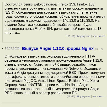
Состоялся релиз web-браузера Firefox 153. Firefox 153
отнесён к категории веток с длительным сроком поддержки
(ESR), обновления для которых выпускаются в течение
года. Кроме того, сформированы обновления прошлых веток
с длительным сроком поддержки - 140.13.0 и 115.38.0. На
стадию бета-тестирования в ближайшее время будет
переведена ветка Firefox 154, релиз которой намечен на 18
августа...
обсуждение
|
весь текст
(156 +48)
Выпуск Angie 1.12.0, форка Nginx
·
15.07.2026
(23 +12)
Опубликован выпуск высокопроизводительного HTTP-
сервера и многопротокольного прокси-сервера Angie 1.12.0,
ответвлённого от Nginx группой бывших разработчиков
проекта, уволившихся из компании F5 Network. Исходные
тексты Angie доступны под лицензией BSD. Проект получил
сертификаты совместимости с российскими операционными
системами Ред ОС, Astra Linux Special Edition, Роса Хром
Сервер, Альт и ФСТЭК-версии Альт. На базе Angie
развивается проприетарный коммерческий продукт Angie
PRO, включённый в реестр российского ПО...
обсуждение
|
весь текст
(23 +12)