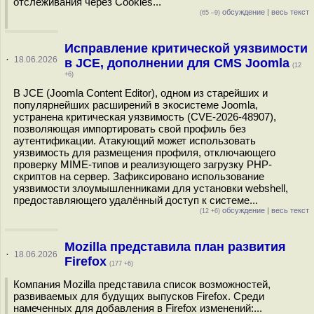
отслеживания через Cookies...
обсуждение
|
весь текст
(65 –9)
Исправление критической уязвимости
·
18.06.2026
в JCE, дополнении для CMS Joomla
(12
+6)
В JCE (Joomla Content Editor), одном из старейших и
популярнейших расширений в экосистеме Joomla,
устранена критическая уязвимость (CVE-2026-48907),
позволяющая импортировать свой профиль без
аутентификации. Атакующий может использовать
уязвимость для размещения профиля, отключающего
проверку MIME-типов и реализующего загрузку PHP-
скриптов на сервер. Зафиксировано использование
уязвимости злоумышленниками для установки webshell,
предоставляющего удалённый доступ к системе...
обсуждение
|
весь текст
(12 +6)
Mozilla представила план развития
·
18.06.2026
Firefox
(177 +6)
Компания Mozilla представила список возможностей,
развиваемых для будущих выпусков Firefox. Среди
намеченных для добавления в Firefox изменений:...