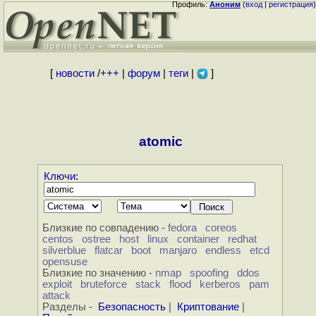
Профиль:
Аноним
(
вход
|
регистрация
)
[
новости
/
+++
|
форум
|
теги
|
]
atomic
Ключи
:
Близкие по совпадению -
fedora
coreos
centos
ostree
host
linux
container
redhat
silverblue
flatcar
boot
manjaro
endless
etcd
opensuse
Близкие по значению -
nmap
spoofing
ddos
exploit
bruteforce
stack
flood
kerberos
pam
attack
Разделы -
Безопасность
|
Криптование
|