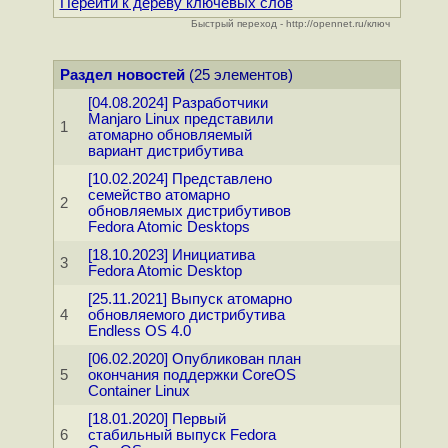
Перейти к дереву ключевых слов
Быстрый переход - http://opennet.ru/ключ
Раздел новостей
(25 элементов)
[04.08.2024] Разработчики
Manjaro Linux представили
1
атомарно обновляемый
вариант дистрибутива
[10.02.2024] Представлено
семейство атомарно
2
обновляемых дистрибутивов
Fedora Atomic Desktops
[18.10.2023] Инициатива
3
Fedora Atomic Desktop
[25.11.2021] Выпуск атомарно
4
обновляемого дистрибутива
Endless OS 4.0
[06.02.2020] Опубликован план
5
окончания поддержки CoreOS
Container Linux
[18.01.2020] Первый
6
стабильный выпуск Fedora