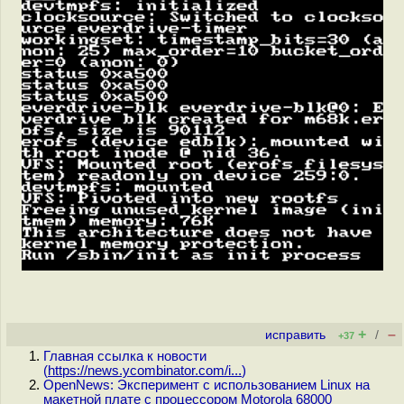
+
–
исправить
/
+37
Главная ссылка к новости
(
https://news.ycombinator.com/i...
)
OpenNews: Эксперимент с использованием Linux на
макетной плате с процессором Motorola 68000