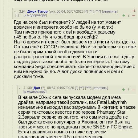
–1
3.94
,
Джон Титор
(
ok
), 00:04, 03/07/2026 [
^
] [
^^
] [
^^^
] [
ответить
]
+
–
[
↓
] [
к модератору
]
/
Где на сеге был интернет? У людей на тот момент
времени и интернета особо не было (у многих).
Там ничего пригодного к dsl и вообще к разъему
rj45 не было. Ну что за бред про сейф?
На то время интернет был разве-что в институтах где-то.
Он там ещё в СССР появился. Но и за рубежом это тоже
не было прям такой необходимостью и
распространенной технологией. В Японии в те же годы у
людей дома также особо не было интернета. Поэтому
компании Sega обеспечивать какое-то взаимодействие с
ним не нужно было. А вот диски появились и сеги с
дисками тоже.
4.130
,
Дэн
(
?
), 08:57, 04/07/2026 [
^
] [
^^
] [
^^^
] [
ответить
]
+
–
/
[
к модератору
]
В начале 90-ых сега выпускала модем для мега
драйва, например такой рогалик, как Fatal Labyrinth
изначально выходил как загружаемый контент, а также
серия текстовых квестов про героев Phantasy Star
2.Закрыли сервис из-за того, что сам мега драйв не
был достаточно популярен в Японии, он там был на
третьем месте по продажам после SNES и PC Engine.
Если правильно помню на пике сервисом
пользовались менее 4,5 тысяч человек.