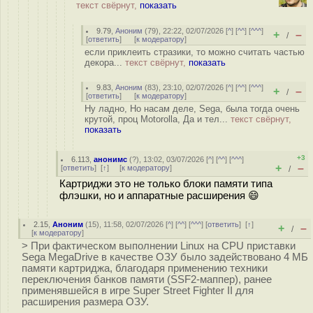
текст свёрнут,
показать
9.79
,
Аноним
(
79
), 22:22, 02/07/2026 [
^
] [
^^
] [
^^^
]
+
–
/
[
ответить
]
[
к модератору
]
если приклеить стразики, то можно считать частью
декора...
текст свёрнут,
показать
9.83
,
Аноним
(
83
), 23:10, 02/07/2026 [
^
] [
^^
] [
^^^
]
+
–
/
[
ответить
]
[
к модератору
]
Ну ладно, Но насам деле, Sega, была тогда очень
крутой, проц Motorolla, Да и тел...
текст свёрнут,
показать
+3
6.113
,
анонимс
(
?
), 13:02, 03/07/2026 [
^
] [
^^
] [
^^^
]
+
–
[
ответить
]
[
↑
] [
к модератору
]
/
Картриджи это не только блоки памяти типа
флэшки, но и аппаратные расширения 😄
2.15
,
Аноним
(
15
), 11:58, 02/07/2026 [
^
] [
^^
] [
^^^
] [
ответить
]
[
↑
]
+
–
/
[
к модератору
]
> При фактическом выполнении Linux на CPU приставки
Sega MegaDrive в качестве ОЗУ было задействовано 4 МБ
памяти картриджа, благодаря применению техники
переключения банков памяти (SSF2-маппер), ранее
применявшейся в игре Super Street Fighter II для
расширения размера ОЗУ.