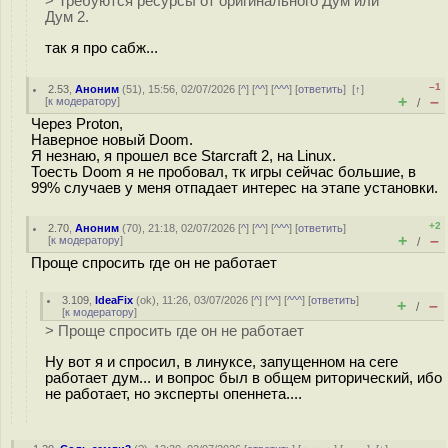
> Требуются ресурсы от оригинального Дум или
Дум 2.
так я про сабж...
–1
2.53
,
Аноним
(
51
), 15:56, 02/07/2026 [
^
] [
^^
] [
^^^
] [
ответить
]
[
↑
]
+
–
[
к модератору
]
/
Через Proton,
Наверное новый Doom.
Я незнаю, я прошел все Starcraft 2, на Linux.
Тоесть Doom я не пробовал, тк игры сейчас большие, в
99% случаев у меня отпадает интерес на этапе установки.
+2
2.70
,
Аноним
(
70
), 21:18, 02/07/2026 [
^
] [
^^
] [
^^^
] [
ответить
]
+
–
[
к модератору
]
/
Проще спросить где он не работает
3.109
,
IdeaFix
(
ok
), 11:26, 03/07/2026 [
^
] [
^^
] [
^^^
] [
ответить
]
+
–
/
[
к модератору
]
> Проще спросить где он не работает
Ну вот я и спросил, в линуксе, запущенном на сеге
работает дум... и вопрос был в общем риторический, ибо
не работает, но эксперты опеннета....