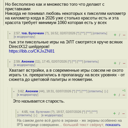
Но бесполезно как и множество того что делают с
приставками
Никогда не понимал любовь некоторых к пикселям километр
на километр когда в 2026 уже столько красоты есть и эта
красота требует минимум 1060 которая есть у всех
2.57
,
тов. Булочкин
(
?
), 16:52, 02/07/2026 [
^
] [
^^
] [
^^^
] [
ответить
]
+
–
/
[
к модератору
]
тык эти пиксельные игры на ЭЛТ смотрятся круче всяких
DirectX12 шейдеров!
https://ibb.co/CKJxZN81
2.59
,
Аноним
(
11
), 17:45, 02/07/2026 [
^
] [
^^
] [
^^^
] [
ответить
]
+
–
/
[
к модератору
]
Хватает встройки, а в современные игры совсем не охото
играть т.к. превратились в пропаганду на всех уровнях - от
сюжета до цветовой палитры и геометрии.
+1
3.62
,
Аноним
(
44
), 18:31, 02/07/2026 [
^
] [
^^
] [
^^^
] [
ответить
]
[
↓
]
+
–
[
к модератору
]
/
Это называется старость.
4.65
,
тов. Булочкин
(
?
), 18:57, 02/07/2026 [
^
] [
^^
] [
^^^
]
+
–
/
[
ответить
]
[
↓
] [
к модератору
]
На самом деле всё дело в экранах - жк экраны особенно на
IPS матрице совершенн...
большой текст свёрнут,
показать