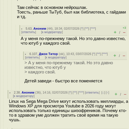
Там сейчас в основном нейрошлак.
Тоесть, раньше ТыТуб, был как библиотека, с гайдами
и тд.
+3
5.63
,
Аноним
(
44
), 18:34, 02/07/2026 [
^
] [
^^
] [
^^^
]
+
–
[
ответить
]
[
к модератору
]
/
А у меня по-прежнему такой. Но это давно известно,
что ютуб у каждого свой.
6.107
,
Джон Титор
(
ok
), 10:43, 03/07/2026 [
^
] [
^^
] [
^^^
]
+
–
/
[
ответить
]
[
к модератору
]
> А у меня по-прежнему такой. Но это давно
известно, что ютуб у
> каждого свой.
Детей заведи - быстро все поменяется
2.38
,
Аноним
(
36
), 14:16, 02/07/2026 [
^
] [
^^
] [
^^^
] [
ответить
]
[
↓
] [
↑
]
+
–
/
[
к модератору
]
Linux на Sega Mega Drive могут использовать миллиарды, а
Windows XP для просмотра Youtube в 2026 году могут
использовать только единицы шизофреников. Почему кто-
то в здравом уме должен тратить своё время на такую
чушь.