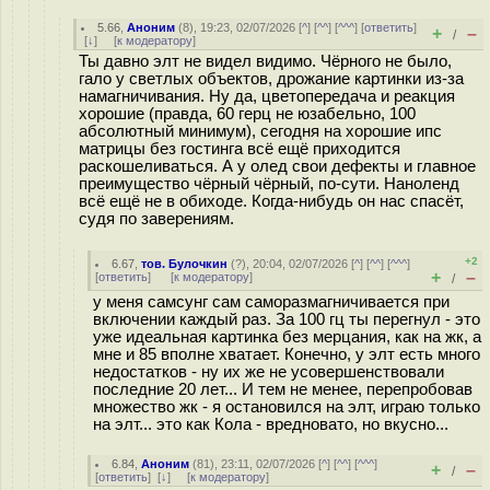
5.66
,
Аноним
(
8
), 19:23, 02/07/2026 [
^
] [
^^
] [
^^^
] [
ответить
]
+
–
/
[
↓
] [
к модератору
]
Ты давно элт не видел видимо. Чёрного не было,
гало у светлых объектов, дрожание картинки из-за
намагничивания. Ну да, цветопередача и реакция
хорошие (правда, 60 герц не юзабельно, 100
абсолютный минимум), сегодня на хорошие ипс
матрицы без гостинга всё ещё приходится
раскошеливаться. А у олед свои дефекты и главное
преимущество чёрный чёрный, по-сути. Наноленд
всё ещё не в обиходе. Когда-нибудь он нас спасёт,
судя по заверениям.
+2
6.67
,
тов. Булочкин
(
?
), 20:04, 02/07/2026 [
^
] [
^^
] [
^^^
]
+
–
[
ответить
]
[
к модератору
]
/
у меня самсунг сам саморазмагничивается при
включении каждый раз. За 100 гц ты перегнул - это
уже идеальная картинка без мерцания, как на жк, а
мне и 85 вполне хватает. Конечно, у элт есть много
недостатков - ну их же не усовершенствовали
последние 20 лет... И тем не менее, перепробовав
множество жк - я остановился на элт, играю только
на элт... это как Кола - вредновато, но вкусно...
6.84
,
Аноним
(
81
), 23:11, 02/07/2026 [
^
] [
^^
] [
^^^
]
+
–
/
[
ответить
]
[
↓
] [
к модератору
]