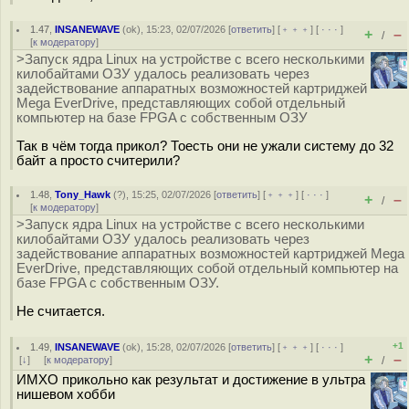
1.47
,
INSANEWAVE
(
ok
), 15:23, 02/07/2026 [
ответить
] [
﹢﹢﹢
] [
· · ·
]
+
–
/
[
к модератору
]
>Запуск ядра Linux на устройстве с всего несколькими
килобайтами ОЗУ удалось реализовать через
задействование аппаратных возможностей картриджей
Mega EverDrive, представляющих собой отдельный
компьютер на базе FPGA с собственным ОЗУ
Так в чём тогда прикол? Тоесть они не ужали систему до 32
байт а просто считерили?
1.48
,
Tony_Hawk
(
?
), 15:25, 02/07/2026 [
ответить
] [
﹢﹢﹢
] [
· · ·
]
+
–
/
[
к модератору
]
>Запуск ядра Linux на устройстве с всего несколькими
килобайтами ОЗУ удалось реализовать через
задействование аппаратных возможностей картриджей Mega
EverDrive, представляющих собой отдельный компьютер на
базе FPGA с собственным ОЗУ.
Не считается.
+1
1.49
,
INSANEWAVE
(
ok
), 15:28, 02/07/2026 [
ответить
] [
﹢﹢﹢
] [
· · ·
]
+
–
[
↓
] [
к модератору
]
/
ИМХО прикольно как результат и достижение в ультра
нишевом хобби