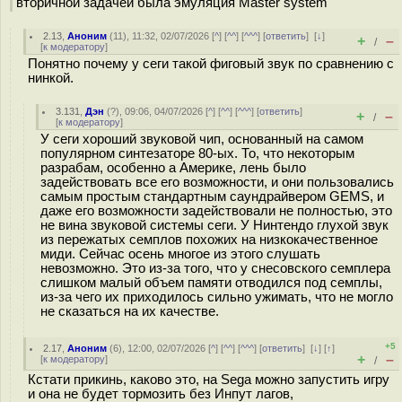
вторичной задачей была эмуляция Master system
2.13
,
Аноним
(
11
), 11:32, 02/07/2026 [
^
] [
^^
] [
^^^
] [
ответить
]
[
↓
]
+
–
/
[
к модератору
]
Понятно почему у сеги такой фиговый звук по сравнению с
нинкой.
3.131
,
Дэн
(
?
), 09:06, 04/07/2026 [
^
] [
^^
] [
^^^
] [
ответить
]
+
–
/
[
к модератору
]
У сеги хороший звуковой чип, основанный на самом
популярном синтезаторе 80-ых. То, что некоторым
разрабам, особенно а Америке, лень было
задействовать все его возможности, и они пользовались
самым простым стандартным саундрайвером GEMS, и
даже его возможности задействовали не полностью, это
не вина звуковой системы сеги. У Нинтендо глухой звук
из пережатых семплов похожих на низкокачественное
миди. Сейчас осень многое из этого слушать
невозможно. Это из-за того, что у снесовского семплера
слишком малый объем памяти отводился под семплы,
из-за чего их приходилось сильно ужимать, что не могло
не сказаться на их качестве.
+5
2.17
,
Аноним
(
6
), 12:00, 02/07/2026 [
^
] [
^^
] [
^^^
] [
ответить
]
[
↓
] [
↑
]
+
–
[
к модератору
]
/
Кстати прикинь, каково это, на Sega можно запустить игру
и она не будет тормозить без Инпут лагов,