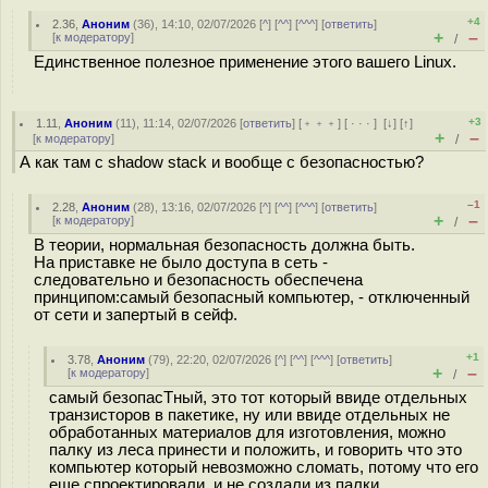
+4
2.36
,
Аноним
(
36
), 14:10, 02/07/2026 [
^
] [
^^
] [
^^^
] [
ответить
]
+
–
[
к модератору
]
/
Единственное полезное применение этого вашего Linux.
+3
1.11
,
Аноним
(
11
), 11:14, 02/07/2026 [
ответить
] [
﹢﹢﹢
] [
· · ·
]
[
↓
] [
↑
]
+
–
[
к модератору
]
/
А как там с shadow stack и вообще с безопасностью?
–1
2.28
,
Аноним
(
28
), 13:16, 02/07/2026 [
^
] [
^^
] [
^^^
] [
ответить
]
+
–
[
к модератору
]
/
В теории, нормальная безопасность должна быть.
На приставке не было доступа в сеть -
следовательно и безопасность обеспечена
принципом:самый безопасный компьютер, - отключенный
от сети и запертый в сейф.
+1
3.78
,
Аноним
(
79
), 22:20, 02/07/2026 [
^
] [
^^
] [
^^^
] [
ответить
]
+
–
[
к модератору
]
/
самый безопасТный, это тот который ввиде отдельных
транзисторов в пакетике, ну или ввиде отдельных не
обработанных материалов для изготовления, можно
палку из леса принести и положить, и говорить что это
компьютер который невозможно сломать, потому что его
еще спроектировали, и не создали из палки.