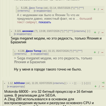
5.135
,
Джон Титор
(
ok
), 01:14, 05/07/2026 [
^
] [
^^
] [
^^^
]
+
–
/
[
ответить
]
[
к модератору
]
А с модемами как было в Японии То что их
придумали давно, известный факт, но в ...
большой
текст свёрнут,
показать
3.115
,
анонимс
(
?
), 13:08, 03/07/2026 [
^
] [
^^
] [
^^^
] [
ответить
]
[
↑
]
+
–
/
[
к модератору
]
Sega meganet модем, но это редкость, только Япония и
Бразилия
4.136
,
Джон Титор
(
ok
), 01:15, 05/07/2026 [
^
] [
^^
] [
^^^
]
+
–
/
[
ответить
]
[
к модератору
]
> Sega meganet модем, но это редкость, только
Япония и Бразилия
Ну у меня в городе такого точно не было.
+6
1.12
,
bOOster
(
ok
), 11:20, 02/07/2026 [
ответить
] [
﹢﹢﹢
] [
· · ·
]
[
↓
] [
↑
]
+
–
[
к модератору
]
/
Motorola 68000 - это 32 битный процессор и 16 битная
шина. В реализации для SEGA.
А Zilog Z80 использовался в основном для
воспроизведения музыки и разгрузки основного CPU и