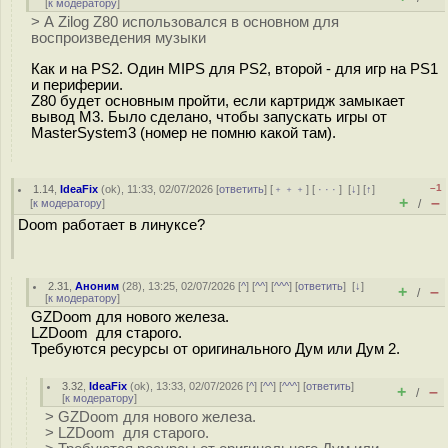
[
к модератору
]
> А Zilog Z80 использовался в основном для
воспроизведения музыки
Как и на PS2. Один MIPS для PS2, второй - для игр на PS1
и периферии.
Z80 будет основным пройти, если картридж замыкает
вывод M3. Было сделано, чтобы запускать игры от
MasterSystem3 (номер не помню какой там).
–1
1.14
,
IdeaFix
(
ok
), 11:33, 02/07/2026 [
ответить
] [
﹢﹢﹢
] [
· · ·
]
[
↓
] [
↑
]
+
–
[
к модератору
]
/
Doom работает в линуксе?
2.31
,
Аноним
(
28
), 13:25, 02/07/2026 [
^
] [
^^
] [
^^^
] [
ответить
]
[
↓
]
+
–
/
[
к модератору
]
GZDoom для нового железа.
LZDoom для старого.
Требуются ресурсы от оригинального Дум или Дум 2.
3.32
,
IdeaFix
(
ok
), 13:33, 02/07/2026 [
^
] [
^^
] [
^^^
] [
ответить
]
+
–
/
[
к модератору
]
> GZDoom для нового железа.
> LZDoom для старого.