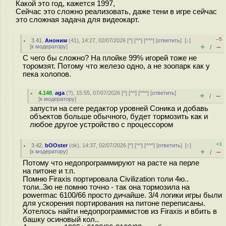
Какой это год, кажется 1997,
Сейчас это сложно реализовать, даже тени в игре сейчас
это сложная задача для видеокарт.
–5
3.41
,
Аноним
(
41
), 14:27, 02/07/2026 [
^
] [
^^
] [
^^^
] [
ответить
]
[
↓
]
+
–
[
к модератору
]
/
С чего бы сложно? На плойке 99% игорей тоже не
торомзят. Потому что железо одно, а не зоопарк как у
пека холопов.
4.148
,
aga
(
?
), 15:55, 07/07/2026 [
^
] [
^^
] [
^^^
] [
ответить
]
+
–
/
[
к модератору
]
запусти на сеге редактор уровней Соника и добавь
объектов больше обычного, будет тормозить как и
любое другое устройство с процессором
+3
3.42
,
bOOster
(
ok
), 14:37, 02/07/2026 [
^
] [
^^
] [
^^^
] [
ответить
]
[
↑
]
+
–
[
к модератору
]
/
Потому что недопрограммируют на расте на перле
на питоне и т.п.
Помню Firaxis портировала Civilization толи 4ю..
толи..3ю не помню точно - так она тормозила на
powermac 6100/66 просто дичайше. 3/4 логики игры были
для ускорения портирования на питоне переписаны.
Хотелось найти недопрограммистов из Firaxis и вбить в
башку осиновый кол..