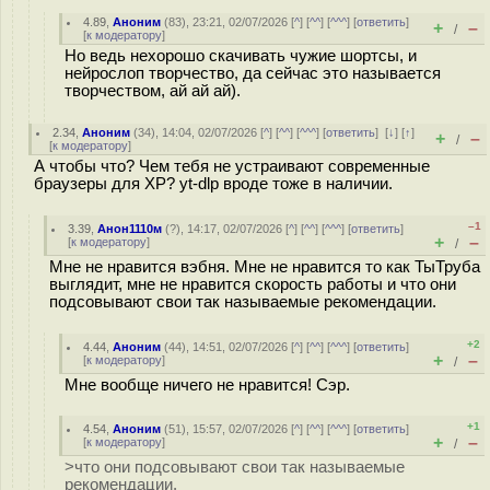
4.89
,
Аноним
(
83
), 23:21, 02/07/2026 [
^
] [
^^
] [
^^^
] [
ответить
]
+
–
/
[
к модератору
]
Но ведь нехорошо скачивать чужие шортсы, и
нейрослоп творчество, да сейчас это называется
творчеством, ай ай ай).
2.34
,
Аноним
(
34
), 14:04, 02/07/2026 [
^
] [
^^
] [
^^^
] [
ответить
]
[
↓
] [
↑
]
+
–
/
[
к модератору
]
А чтобы что? Чем тебя не устраивают современные
браузеры для XP? yt-dlp вроде тоже в наличии.
–1
3.39
,
Анон1110м
(
?
), 14:17, 02/07/2026 [
^
] [
^^
] [
^^^
] [
ответить
]
+
–
[
к модератору
]
/
Мне не нравится вэбня. Мне не нравится то как ТыТруба
выглядит, мне не нравится скорость работы и что они
подсовывают свои так называемые рекомендации.
+2
4.44
,
Аноним
(
44
), 14:51, 02/07/2026 [
^
] [
^^
] [
^^^
] [
ответить
]
+
–
[
к модератору
]
/
Мне вообще ничего не нравится! Сэр.
+1
4.54
,
Аноним
(
51
), 15:57, 02/07/2026 [
^
] [
^^
] [
^^^
] [
ответить
]
+
–
[
к модератору
]
/
>что они подсовывают свои так называемые
рекомендации.