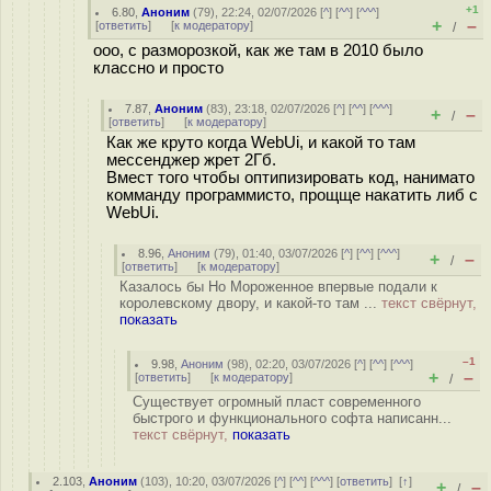
+1
6.80
,
Аноним
(
79
), 22:24, 02/07/2026 [
^
] [
^^
] [
^^^
]
+
–
[
ответить
]
[
к модератору
]
/
ооо, с разморозкой, как же там в 2010 было
классно и просто
7.87
,
Аноним
(
83
), 23:18, 02/07/2026 [
^
] [
^^
] [
^^^
]
+
–
/
[
ответить
]
[
к модератору
]
Как же круто когда WebUi, и какой то там
мессенджер жрет 2Гб.
Вмест того чтобы оптипизировать код, нанимато
комманду программисто, прощще накатить либ с
WebUi.
8.96
,
Аноним
(
79
), 01:40, 03/07/2026 [
^
] [
^^
] [
^^^
]
+
–
/
[
ответить
]
[
к модератору
]
Казалось бы Но Мороженное впервые подали к
королевскому двору, и какой-то там ...
текст свёрнут,
показать
–1
9.98
,
Аноним
(
98
), 02:20, 03/07/2026 [
^
] [
^^
] [
^^^
]
+
–
[
ответить
]
[
к модератору
]
/
Существует огромный пласт современного
быстрого и функционального софта написанн...
текст свёрнут,
показать
2.103
,
Аноним
(
103
), 10:20, 03/07/2026 [
^
] [
^^
] [
^^^
] [
ответить
]
[
↑
]
+
–
/