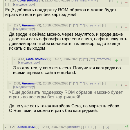
1.20
,
Соль земли2
(
?
), 12:30, 02/07/2026 [
ответить
] [
﹢﹢﹢
] [
· · ·
]
[
↓
]
+
–
/
[
↑
] [
к модератору
]
Ещё добавить поддержку ROM образов и можно будет
играть во все игры без картриджей!
2.27
,
Аноним
(
79
), 13:16, 02/07/2026 [
^
] [
^^
] [
^^^
] [
ответить
]
[
↓
]
+
–
/
[
к модератору
]
Да вроде и сейчас можно, через эмулятор, и вроде даже
джостики есть в формфакторе сеги с usb, нафига покупать
древний проц чтобы колхозить, телевизор под это еще
искать с выходом
3.43
,
Соль земли2
(
?
), 14:37, 02/07/2026 [
^
] [
^^
] [
^^^
] [
ответить
]
+
–
/
[
к модератору
]
Это для тех, у кого есть сега. Получится картридж со
всеми играми с сайта emu-land.
2.88
,
Аноним
(
83
), 23:19, 02/07/2026 [
^
] [
^^
] [
^^^
] [
ответить
]
[
↑
]
+
–
/
[
к модератору
]
>Ещё добавить поддержку ROM образов и можно будет
играть во все игры без картриджей!
Да но уже есть такая китайсая Сега, на маркетплейсах.
С Rom ами, и можно играть без картриджей.
+1
1.21
,
Анон1110м
(
?
), 12:44, 02/07/2026 [
ответить
] [
﹢﹢﹢
] [
· · ·
]
[
↓
]