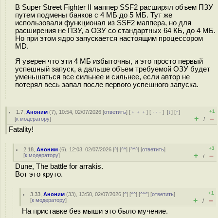
В Super Street Fighter II маппер SSF2 расширял объем ПЗУ
путем подмены банков с 4 МБ до 5 МБ. Тут же
использовали функционал из SSF2 маппера, но для
расширения не ПЗУ, а ОЗУ со стандартных 64 КБ, до 4 МБ.
Но при этом ядро запускается настоящим процессором
MD.
Я уверен что эти 4 МБ избыточны, и это просто первый
успешный запуск, а дальше объем требуемой ОЗУ будет
уменьшаться все сильнее и сильнее, если автор не
потерял весь запал после первого успешного запуска.
+1
1.7
,
Аноним
(
7
), 10:54, 02/07/2026 [
ответить
] [
﹢﹢﹢
] [
· · ·
]
[
↓
] [
↑
]
+
–
[
к модератору
]
/
Fatality!
+3
2.18
,
Аноним
(
6
), 12:03, 02/07/2026 [
^
] [
^^
] [
^^^
] [
ответить
]
+
–
[
к модератору
]
/
Dune, The battle for arrakis.
Вот это круто.
+1
3.33
,
Аноним
(
33
), 13:50, 02/07/2026 [
^
] [
^^
] [
^^^
] [
ответить
]
+
–
[
к модератору
]
/
На приставке без мыши это было мучение.