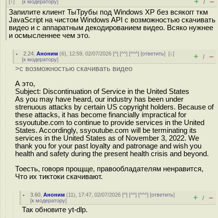
+
–
[
↑
] [
к модератору
]
/
Запилите клиент ТыТрубы под Windows XP без всякогг ткм
JavaScript на чистом Windows API с возможностью скачивать
видео и с аппаратным декодированием видео. Всяко нужнее
и осмысленнее чем это.
2.24
,
Аноним
(
6
), 12:59, 02/07/2026 [
^
] [
^^
] [
^^^
] [
ответить
]
[
↓
]
+
–
/
[
к модератору
]
>с возможностью скачивать видео
А это,
Subject: Discontinuation of Service in the United States
As you may have heard, our industry has been under
strenuous attacks by certain US copyright holders. Because of
these attacks, it has become financially impractical for
ssyoutube.com to continue to provide services in the United
States. Accordingly, ssyoutube.com will be terminating its
services in the United States as of November 3, 2022. We
thank you for your past loyalty and patronage and wish you
health and safety during the present health crisis and beyond.
Тоесть, говоря прощще, правообладателям ненравится,
Что их тиктоки скачивают.
3.60
,
Аноним
(
11
), 17:47, 02/07/2026 [
^
] [
^^
] [
^^^
] [
ответить
]
+
–
/
[
к модератору
]
Так обновите yt-dlp.