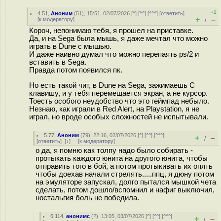
+1
4.51
,
Аноним
(
51
), 15:51, 02/07/2026 [
^
] [
^^
] [
^^^
] [
ответить
]
+
–
[
к модератору
]
/
Короч, непонимаю тебя, я прошел на приставке.
Да, и на Sega была мышь, я даже мечтал что можно
играть в Dune с мышью.
И даже наивно думал что можно перепаять ps/2 и
вставить в Sega.
Правда потом появился пк.
Но есть такой чит, в Dune на Sega, зажимаешь C
клавишу, и у тебя перемещается экран, а не курсор.
Тоесть особого неудобство что это геймпад небыло.
Незнаю, как играли в Red Alert, на Playstation, я не
играл, но вроде особых сложностей не испытывали.
5.77
,
Аноним
(
79
), 22:16, 02/07/2026 [
^
] [
^^
] [
^^^
]
+
–
/
[
ответить
]
[
↓
] [
к модератору
]
о да, я помню как толпу надо было собирать -
протыкать каждого юнита на другого юнита, чтобы
отправить того в бой, а потом протыкивать их опять
чтобы доехав начали стрелять.....ппц, я дюну потом
на эмуляторе запускал, долго пытался мышкой чета
сделать, потом дошло/вспомнил и нафиг выключил,
ностальгия боль не победила.
6.114
,
анонимс
(
?
), 13:05, 03/07/2026 [
^
] [
^^
] [
^^^
]
+
–
/