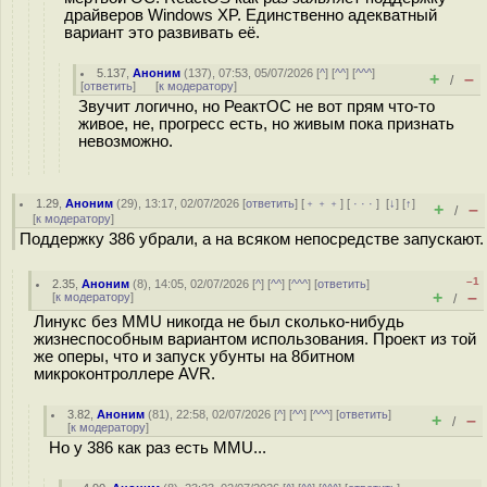
драйверов Windows XP. Единственно адекватный
вариант это развивать её.
5.137
,
Аноним
(
137
), 07:53, 05/07/2026 [
^
] [
^^
] [
^^^
]
+
–
/
[
ответить
]
[
к модератору
]
Звучит логично, но РеактОС не вот прям что-то
живое, не, прогресс есть, но живым пока признать
невозможно.
1.29
,
Аноним
(
29
), 13:17, 02/07/2026 [
ответить
] [
﹢﹢﹢
] [
· · ·
]
[
↓
] [
↑
]
+
–
/
[
к модератору
]
Поддержку 386 убрали, а на всяком непосредстве запускают.
–1
2.35
,
Аноним
(
8
), 14:05, 02/07/2026 [
^
] [
^^
] [
^^^
] [
ответить
]
+
–
[
к модератору
]
/
Линукс без MMU никогда не был сколько-нибудь
жизнеспособным вариантом использования. Проект из той
же оперы, что и запуск убунты на 8битном
микроконтроллере AVR.
3.82
,
Аноним
(
81
), 22:58, 02/07/2026 [
^
] [
^^
] [
^^^
] [
ответить
]
+
–
/
[
к модератору
]
Но у 386 как раз есть MMU...