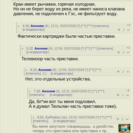
Кран имеет рычажки, горячая холодная,
Но он не берет воду из реки, не имеет наноса клапана
давления, не подключен к Гэс, не фильтрует воду.
+3
4.19
,
Аноним
(
8
), 12:11, 02/07/2026 [
^
] [
^^
] [
^^^
] [
ответить
]
+
–
[
к модератору
]
/
Фактически картриджи были частью приставки.
+1
5.22
,
Аноним
(
6
), 12:56, 02/07/2026 [
^
] [
^^
] [
^^^
] [
ответить
]
+
–
[
к модератору
]
/
Телевизор часть приставки.
6.23
,
Аноним
(
8
), 12:58, 02/07/2026 [
^
] [
^^
] [
^^^
]
+
–
/
[
ответить
]
[
↓
] [
к модератору
]
Нет, это отдельные устройства.
–1
7.26
,
Аноним
(
6
), 13:11, 02/07/2026 [
^
] [
^^
] [
^^^
]
+
–
[
ответить
]
[
к модератору
]
/
Да, бл*ин вот ты меня подловил.
А я думал Тюльпан часть приставки тоже).
8.52
,
EuPhobos
(
ok
), 15:54, 02/07/2026 [
^
] [
^^
] [
^^^
]
+
–
/
[
ответить
]
[
к модератору
]
Вы меня запутали товарищщщь, а джойстик,
теперь это приставка или приставка к пр...