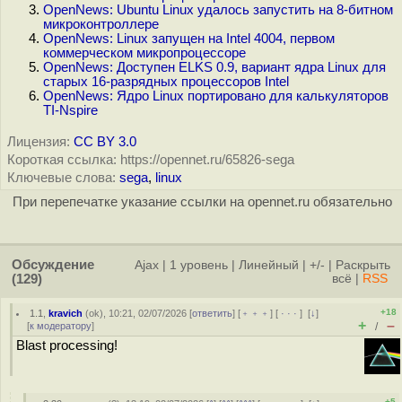
OpenNews: Ubuntu Linux удалось запустить на 8-битном
микроконтроллере
OpenNews: Linux запущен на Intel 4004, первом
коммерческом микропроцессоре
OpenNews: Доступен ELKS 0.9, вариант ядра Linux для
старых 16-разрядных процессоров Intel
OpenNews: Ядро Linux портировано для калькуляторов
TI-Nspire
Лицензия:
CC BY 3.0
Короткая ссылка: https://opennet.ru/65826-sega
Ключевые слова:
sega
,
linux
При перепечатке указание ссылки на opennet.ru обязательно
Обсуждение
Ajax
|
1 уровень
|
Линейный
|
+/-
|
Раскрыть
(129)
всё
|
RSS
+18
1.1
,
kravich
(
ok
), 10:21, 02/07/2026 [
ответить
] [
﹢﹢﹢
] [
· · ·
]
[
↓
]
+
–
[
к модератору
]
/
Blast processing!
+5