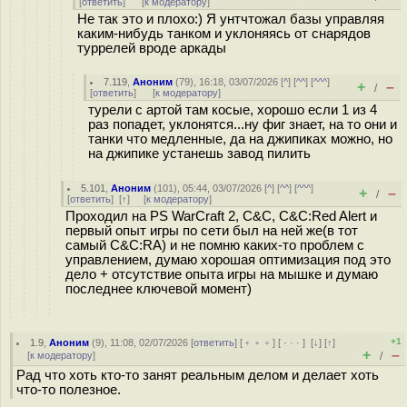
[
ответить
]
[
к модератору
]
Не так это и плохо:) Я унтчтожал базы управляя
каким-нибудь танком и уклоняясь от снарядов
туррелей вроде аркады
7.119
,
Аноним
(
79
), 16:18, 03/07/2026 [
^
] [
^^
] [
^^^
]
+
–
/
[
ответить
]
[
к модератору
]
турели с артой там косые, хорошо если 1 из 4
раз попадет, уклонятся...ну фиг знает, на то они и
танки что медленные, да на джипиках можно, но
на джипике устанешь завод пилить
5.101
,
Аноним
(
101
), 05:44, 03/07/2026 [
^
] [
^^
] [
^^^
]
+
–
/
[
ответить
]
[
↑
] [
к модератору
]
Проходил на PS WarCraft 2, С&С, С&С:Red Alert и
первый опыт игры по сети был на ней же(в тот
самый С&С:RA) и не помню каких-то проблем с
управлением, думаю хорошая оптимизация под это
дело + отсутствие опыта игры на мышке и думаю
последнее ключевой момент)
+1
1.9
,
Аноним
(
9
), 11:08, 02/07/2026 [
ответить
] [
﹢﹢﹢
] [
· · ·
]
[
↓
] [
↑
]
+
–
[
к модератору
]
/
Рад что хоть кто-то занят реальным делом и делает хоть
что-то полезное.