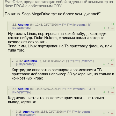
EverDrive, представляющих собой отдельный компьютер на
базе FPGA с собственным ОЗУ.
Понятно. Sega MegaDrive тут не более чем "дисплей".
+1
2.6
,
Аноним
(
6
), 10:43, 02/07/2026 [
^
] [
^^
] [
^^^
] [
ответить
]
[
↓
]
+
–
[
к модератору
]
/
Ну тоесть Linux, портирован на какой нибудь картридж
какого нибудь Duke Nukem, с чипами памяти которые
позволяют сохранять.
Типа, эмм, Linux портирован на Тв приставку флешку, или
типа того.
+1
3.112
,
анонимс
(
?
), 13:00, 03/07/2026 [
^
] [
^^
] [
^^^
] [
ответить
]
+
–
[
к модератору
]
/
Картриджи аппаратно расширяли возможности ТВ
приставок добавляя например 3D ускорение, но только в
конкретных играх
+5
2.8
,
Аноним
(
8
), 11:02, 02/07/2026 [
^
] [
^^
] [
^^^
] [
ответить
]
[
↓
] [
↑
]
+
–
[
к модератору
]
/
Код исполняется то на железе приставки -- не только
вывод картинки.
3.16
,
Аноним
(
6
), 11:58, 02/07/2026 [
^
] [
^^
] [
^^^
] [
ответить
]
+
–
/
[
к модератору
]