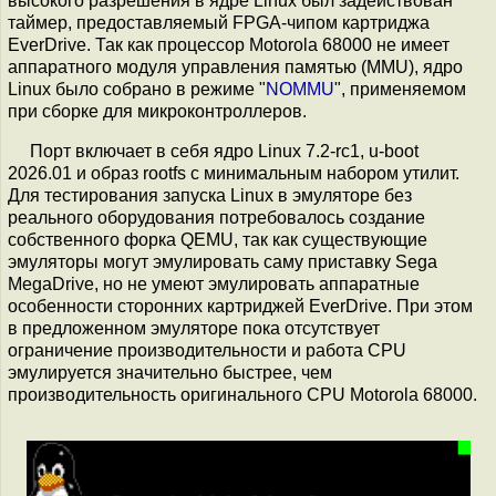
высокого разрешения в ядре Linux был задействован
таймер, предоставляемый FPGA-чипом картриджа
EverDrive. Так как процессор Motorola 68000 не имеет
аппаратного модуля управления памятью (MMU), ядро
Linux было собрано в режиме "
NOMMU
", применяемом
при сборке для микроконтроллеров.
Порт включает в себя ядро Linux 7.2-rc1, u-boot
2026.01 и образ rootfs с минимальным набором утилит.
Для тестирования запуска Linux в эмуляторе без
реального оборудования потребовалось создание
собственного форка QEMU, так как существующие
эмуляторы могут эмулировать саму приставку Sega
MegaDrive, но не умеют эмулировать аппаратные
особенности сторонних картриджей EverDrive. При этом
в предложенном эмуляторе пока отсутствует
ограничение производительности и работа CPU
эмулируется значительно быстрее, чем
производительность оригинального CPU Motorola 68000.