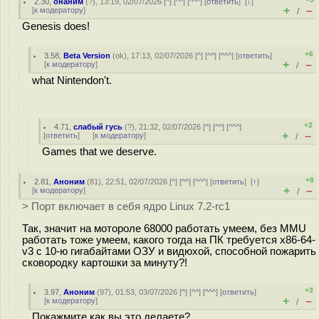
2.30
,
онаним
(
?
), 13:19, 02/07/2026 [
^
] [
^^
] [
^^^
] [
ответить
]
[
↓
]
+
–
[
к модератору
]
/
Genesis does!
+6
3.58
,
Beta Version
(
ok
), 17:13, 02/07/2026 [
^
] [
^^
] [
^^^
] [
ответить
]
+
–
[
к модератору
]
/
what Nintendon't.
+2
4.71
,
слабый гусь
(
?
), 21:32, 02/07/2026 [
^
] [
^^
] [
^^^
]
+
–
[
ответить
]
[
к модератору
]
/
Games that we deserve.
+8
2.81
,
Аноним
(
81
), 22:51, 02/07/2026 [
^
] [
^^
] [
^^^
] [
ответить
]
[
↑
]
+
–
[
к модератору
]
/
> Порт включает в себя ядро Linux 7.2-rc1
Так, значит на мотороле 68000 работать умеем, без MMU
работать тоже умеем, какого тогда на ПК требуется x86-64-
v3 с 10-ю гигабайтами ОЗУ и видюхой, способной пожарить
сковородку картошки за минуту?!
+3
3.97
,
Аноним
(
97
), 01:53, 03/07/2026 [
^
] [
^^
] [
^^^
] [
ответить
]
+
–
[
к модератору
]
/
Покажмите как вы это делаете?