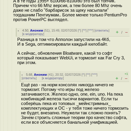
А в те годы 1995+ 6100/66-8100/80 это был топчик.
Причем что 66 Mhz версия, а тем более 80 Mhz очень
даже не слабо "барбарисок за щеку насыпали"
тогдашним Пентиумам.. Более менее только PentiumPro
против PowerPC выглядел.
4.50
,
Аноним
(
51
), 15:49, 02/07/2026 [
^
] [
^^
] [
^^^
] [
ответить
]
+
–
/
[
к модератору
]
Разница в том что Апполон запустили на 4Кб,
И в Sega, оптимизировали каждый килобайт.
А сейчас, обновления Bloatware, какой то софт
который показывает WebUi, и тормозит как Far Cry 3,
при этом.
+1
5.68
,
Аноним
(
41
), 20:32, 02/07/2026 [
^
] [
^^
] [
^^^
]
+
–
[
ответить
]
[
к модератору
]
/
Ещё раз - на норм консолях никогда ничего не
тормозит. Потому что игры под железо
затачиваются. Железо одно, one, ein, uno. На пека
комбинаций железа тысячи вариантов. Если ты
соберёшь пека из топовых _мейнстримных_
комплектующих и ОС - у тебя тоже ничего тормозить
не будет, внезапно. Неужели так сложно понять?
Зачем строить сложные теории про качество софта,
если все объясняется банальной унификацией.