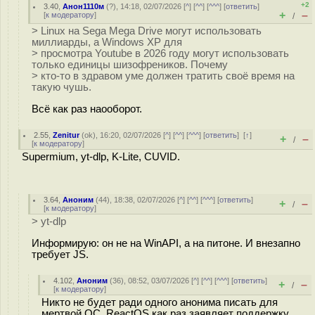
+2
3.40
,
Анон1110м
(
?
), 14:18, 02/07/2026 [
^
] [
^^
] [
^^^
] [
ответить
]
+
–
[
к модератору
]
/
> Linux на Sega Mega Drive могут использовать
миллиарды, а Windows XP для
> просмотра Youtube в 2026 году могут использовать
только единицы шизофреников. Почему
> кто-то в здравом уме должен тратить своё время на
такую чушь.
Всё как раз наооборот.
2.55
,
Zenitur
(
ok
), 16:20, 02/07/2026 [
^
] [
^^
] [
^^^
] [
ответить
]
[
↑
]
+
–
/
[
к модератору
]
Supermium, yt-dlp, K-Lite, CUVID.
3.64
,
Аноним
(
44
), 18:38, 02/07/2026 [
^
] [
^^
] [
^^^
] [
ответить
]
+
–
/
[
к модератору
]
> yt-dlp
Информирую: он не на WinAPI, а на питоне. И внезапно
требует JS.
4.102
,
Аноним
(
36
), 08:52, 03/07/2026 [
^
] [
^^
] [
^^^
] [
ответить
]
+
–
/
[
к модератору
]
Никто не будет ради одного анонима писать для
мертвой ОС. ReactOS как раз заявляет поддержку