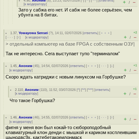
4.90
,
Аноним
(
8
), 23:23, 02/07/2026 [
^
] [
^^
] [
^^^
] [
ответить
]
+
–
/
[
к модератору
]
Зато у сабжа его нет. И сабж не более серьёзен, чем
убунта на 8 битах.
+2
1.37
,
Yowayowa Sensei
(
?
), 14:11, 02/07/2026 [
ответить
] [
﹢﹢﹢
]
+
–
[
· · ·
]
[
↑
] [
к модератору
]
/
> отдельный компьютер на базе FPGA с собственным ОЗУ|
Так не интересно. Сега выступает тупо "терминалом"
+1
1.45
,
Аноним
(
45
), 14:54, 02/07/2026 [
ответить
] [
﹢﹢﹢
] [
· · ·
]
[
↓
]
+
–
[
к модератору
]
/
Скоро ждать катриджи с новым линуксом на Горбушке?
+1
2.110
,
Аноним
(
110
), 11:52, 03/07/2026 [
^
] [
^^
] [
^^^
] [
ответить
]
+
–
[
к модератору
]
/
Что такое Горбушка?
1.46
,
Аноним
(
46
), 14:55, 02/07/2026 [
ответить
] [
﹢﹢﹢
] [
· · ·
]
[
↑
]
+
–
/
[
к модератору
]
фигня у меня вон был кокай-то сюбороподобный
клавиатурный клон денди с мышкой и кариком косплеившим
шынодвс9x, кактебетакоеилонмаск