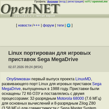
Профиль:
Аноним
(
вход
|
регистрация
)
неRU
opennet.me
[
новости
/
+++
|
форум
|
теги
|
]
Linux портирован для игровых
приставок Sega MegaDrive
02.07.2026 09:24 (MSK)
Опубликован
первый выпуск проекта
LinuxMD
,
развивающего порт Linux для игровых приставок
Sega
MegaDrive
, выпущенных в 1988 году. Приставки были
оснащены 72 Кб ОЗУ и поставлялись с двумя
процессорами: 32-разрядным
Motorola 68000
(7.6 МГц)
для основных вычислений и 8-разрядным Zilog Z80
(3.58 МГц) для совместимости с Sega Master System.