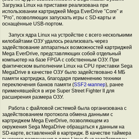
Загрузка Linux на приставке реализована при
использовании картриджей Mega EverDrive "Core" и
"Pro", позволяющих запускать игры с SD-карты и
оснащённые USB-портом.
Запуск ядра Linux на устройстве с всего несколькими
килобайтами ОЗУ удалось реализовать через
задействование аппаратных возможностей картриджей
Mega EverDrive, представляющих собой отдельный
компьютер на базе FPGA с собственным ОЗУ. При
фактическом выполнении Linux на CPU приставки Sega
MegaDrive в качестве ОЗУ было задействовано 4 МБ
памяти картриджа, благодаря применению техники
переключения банков памяти (
SSF2-маппер
), ранее
применявшейся в игре Super Street Fighter II для
расширения размера ОЗУ.
Работа с файловой системой была организована с
задействованием протокола обмена данными с
картриджем Mega EverDrive, позволяющем из
окружения Sega MegaDrive обращаться к данным на
SD-карте, вставленной в картридж. В качестве таймера