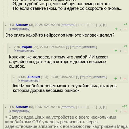
Ядро турбобыстро, чистый арч например летает.
Но если ставите гном, то и едете со скоростью гнома...
+2
1.3
,
Аноним
(
3
), 10:25, 02/07/2026 [
ответить
] [
﹢﹢﹢
] [
· · ·
]
[
↓
] [
↑
]
+
–
[
к модератору
]
/
Это опять какой-то нейрослоп или это человек делал?
+3
2.76
,
Мария
(
??
), 22:03, 02/07/2026 [
^
] [
^^
] [
^^^
] [
ответить
]
+
–
[
к модератору
]
/
Конечно же человек, потому что любой ИИ может
случайно выдать код в котором дофига весомых
ошибок.
3.134
,
Аноним
(
134
), 13:48, 04/07/2026 [
^
] [
^^
] [
^^^
] [
ответить
]
+
–
/
[
к модератору
]
fixed> любой человек может случайно выдать код в
котором дофига весомых ошибок
+15
1.5
,
Аноним
(
5
), 10:37, 02/07/2026 [
ответить
] [
﹢﹢﹢
] [
· · ·
]
[
↓
] [
↑
]
+
–
[
к модератору
]
/
> Запуск ядра Linux на устройстве с всего несколькими
килобайтами ОЗУ удалось реализовать через
задействование аппаратных возможностей картриджей Mega