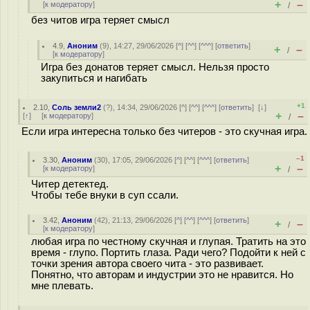
+
–
[
к модератору
]
/
без читов игра теряет смысл
4.9
,
Аноним
(
9
), 14:27, 29/06/2026 [
^
] [
^^
] [
^^^
] [
ответить
]
+
–
/
[
к модератору
]
Игра без донатов теряет смысл. Нельзя просто
закупиться и нагибать
+1
2.10
,
Соль земли2
(
?
), 14:34, 29/06/2026 [
^
] [
^^
] [
^^^
] [
ответить
]
[
↓
]
+
–
[
↑
] [
к модератору
]
/
Если игра интересна только без читеров - это скучная игра.
–1
3.30
,
Аноним
(
30
), 17:05, 29/06/2026 [
^
] [
^^
] [
^^^
] [
ответить
]
+
–
[
к модератору
]
/
Читер детектед.
Чтобы тебе внуки в суп ссали.
3.42
,
Аноним
(
42
), 21:13, 29/06/2026 [
^
] [
^^
] [
^^^
] [
ответить
]
+
–
/
[
к модератору
]
любая игра по честному скучная и глупая. Тратить на это
время - глупо. Портить глаза. Ради чего? Подойти к ней с
точки зрения автора своего чита - это развивает.
Понятно, что авторам и индустрии это не нравится. Но
мне плевать.