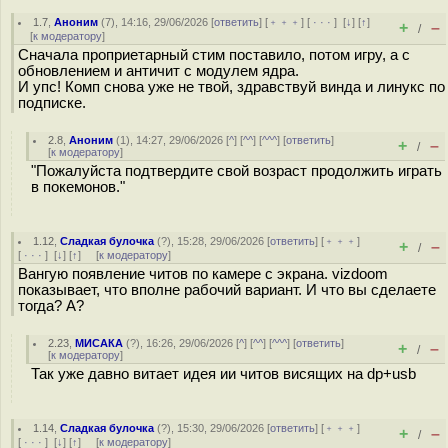
1.7
,
Аноним
(
7
), 14:16, 29/06/2026 [
ответить
] [
﹢﹢﹢
] [
· · ·
]
[
↓
] [
↑
]
+
–
/
[
к модератору
]
Сначала проприетарный стим поставило, потом игру, а с
обновлением и античит с модулем ядра.
И упс! Комп снова уже не твой, здравствуй винда и линукс по
подписке.
2.8
,
Аноним
(
1
), 14:27, 29/06/2026 [
^
] [
^^
] [
^^^
] [
ответить
]
+
–
/
[
к модератору
]
"Пожалуйста подтвердите свой возраст продолжить играть
в покемонов."
1.12
,
Сладкая булочка
(
?
), 15:28, 29/06/2026 [
ответить
] [
﹢﹢﹢
]
+
–
/
[
· · ·
]
[
↓
] [
↑
] [
к модератору
]
Вангую появление читов по камере с экрана. vizdoom
показывает, что вполне рабочий вариант. И что вы сделаете
тогда? А?
2.23
,
МИСАКА
(
?
), 16:26, 29/06/2026 [
^
] [
^^
] [
^^^
] [
ответить
]
+
–
/
[
к модератору
]
Так уже давно витает идея ии читов висящих на dp+usb
1.14
,
Сладкая булочка
(
?
), 15:30, 29/06/2026 [
ответить
] [
﹢﹢﹢
]
+
–
/
[
· · ·
]
[
↓
] [
↑
] [
к модератору
]