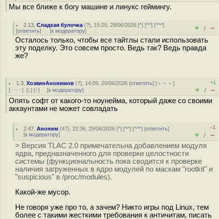
Мы все ближе к богу машине и линукс геймингу.
2.13
,
Сладкая булочка
(
?
), 15:29, 29/06/2026 [
^
] [
^^
] [
^^^
]
+
–
/
[
ответить
]
[
к модератору
]
Осталось только, чтобы все тайтлы стали использовать
эту поделку. Это совсем просто. Ведь так? Ведь правда
же?
+1
1.3
,
ХозяинАнонимов
(
?
), 14:09, 29/06/2026 [
ответить
] [
﹢﹢﹢
]
+
–
[
· · ·
]
[
↓
] [
↑
] [
к модератору
]
/
Опять софт от какого-то ноунейма, который даже со своими
аккаунтами не может совладать
–1
2.47
,
Аноним
(
47
), 22:36, 29/06/2026 [
^
] [
^^
] [
^^^
] [
ответить
]
+
–
[
к модератору
]
/
> Версия TLAC 2.0 примечательна добавлением модуля
ядра, предназначенного для проверки целостности
системы (функциональность пока сводится к проверке
наличия загруженных в ядро модулей по маскам "rootkit" и
"suspicious" в /proc/modules).
Какой-же мусор.
Не говоря уже про то, а зачем? Никто игры под Linux, тем
более с такими жесткими требования к античитам, писать