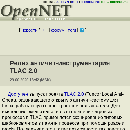
Профиль:
Аноним
(
вход
|
регистрация
)
неRU
opennet.me
[
новости
/
+++
|
форум
|
теги
|
]
Релиз античит-инструментария
TLAC 2.0
29.06.2026 13:42 (MSK)
Доступен
выпуск проекта
TLAC 2.0
(Tuncor Local Anti-
Cheat), развивающего открытую античит-систему для
Linux, работающую в пространстве пользователя. Для
выявления вмешательства в выполнение игровых
процессов в TLAC применяется сканирование типовых
шаблонов читов в памяти процесса при помощи ptrace и
procfs. Поддерживаются такие возможности как поиск по