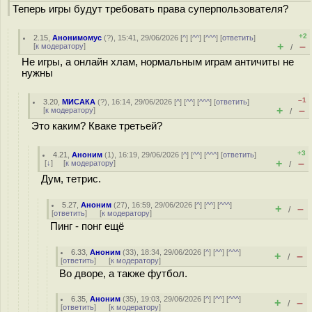
Теперь игры будут требовать права суперпользователя?
+2
2.15
,
Анонимомус
(
?
), 15:41, 29/06/2026 [
^
] [
^^
] [
^^^
] [
ответить
]
+
–
[
к модератору
]
/
Не игры, а онлайн хлам, нормальным играм античиты не
нужны
–1
3.20
,
МИСАКА
(
?
), 16:14, 29/06/2026 [
^
] [
^^
] [
^^^
] [
ответить
]
+
–
[
к модератору
]
/
Это каким? Кваке третьей?
+3
4.21
,
Аноним
(
1
), 16:19, 29/06/2026 [
^
] [
^^
] [
^^^
] [
ответить
]
+
–
[
↓
] [
к модератору
]
/
Дум, тетрис.
5.27
,
Аноним
(
27
), 16:59, 29/06/2026 [
^
] [
^^
] [
^^^
]
+
–
/
[
ответить
]
[
к модератору
]
Пинг - понг ещё
6.33
,
Аноним
(
33
), 18:34, 29/06/2026 [
^
] [
^^
] [
^^^
]
+
–
/
[
ответить
]
[
к модератору
]
Во дворе, а также футбол.
6.35
,
Аноним
(
35
), 19:03, 29/06/2026 [
^
] [
^^
] [
^^^
]
+
–
/
[
ответить
]
[
к модератору
]