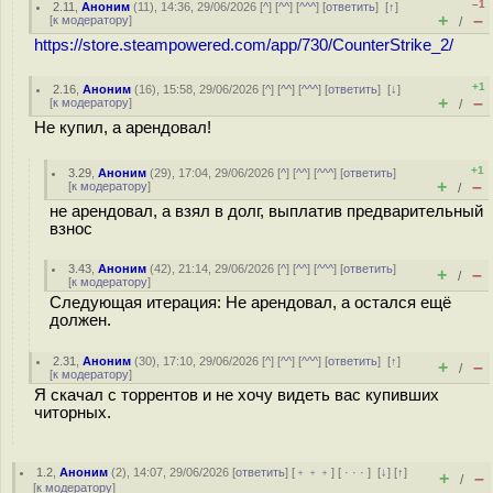
–1
2.11
,
Аноним
(
11
), 14:36, 29/06/2026 [
^
] [
^^
] [
^^^
] [
ответить
]
[
↑
]
+
–
[
к модератору
]
/
https://store.steampowered.com/app/730/CounterStrike_2/
+1
2.16
,
Аноним
(
16
), 15:58, 29/06/2026 [
^
] [
^^
] [
^^^
] [
ответить
]
[
↓
]
+
–
[
к модератору
]
/
Не купил, а арендовал!
+1
3.29
,
Аноним
(
29
), 17:04, 29/06/2026 [
^
] [
^^
] [
^^^
] [
ответить
]
+
–
[
к модератору
]
/
не арендовал, а взял в долг, выплатив предварительный
взнос
3.43
,
Аноним
(
42
), 21:14, 29/06/2026 [
^
] [
^^
] [
^^^
] [
ответить
]
+
–
/
[
к модератору
]
Следующая итерация: Не арендовал, а остался ещё
должен.
2.31
,
Аноним
(
30
), 17:10, 29/06/2026 [
^
] [
^^
] [
^^^
] [
ответить
]
[
↑
]
+
–
/
[
к модератору
]
Я скачал с торрентов и не хочу видеть вас купивших
читорных.
1.2
,
Аноним
(
2
), 14:07, 29/06/2026 [
ответить
] [
﹢﹢﹢
] [
· · ·
]
[
↓
] [
↑
]
+
–
/
[
к модератору
]