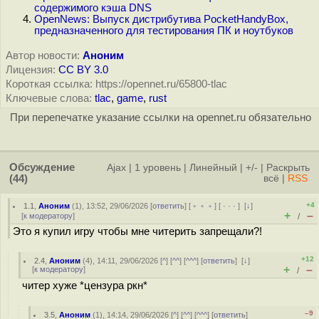
содержимого кэша DNS
OpenNews: Выпуск дистрибутива PocketHandyBox,
предназначенного для тестирования ПК и ноутбуков
Автор новости:
Аноним
Лицензия:
CC BY 3.0
Короткая ссылка: https://opennet.ru/65800-tlac
Ключевые слова:
tlac
,
game
,
rust
При перепечатке указание ссылки на opennet.ru обязательно
Обсуждение
Ajax
|
1 уровень
|
Линейный
|
+/-
|
Раскрыть
(44)
всё
|
RSS
+4
1.1
,
Аноним
(
1
), 13:52, 29/06/2026 [
ответить
] [
﹢﹢﹢
] [
· · ·
]
[
↓
]
+
–
[
к модератору
]
/
Это я купил игру чтобы мне читерить запрещали?!
+12
2.4
,
Аноним
(
4
), 14:11, 29/06/2026 [
^
] [
^^
] [
^^^
] [
ответить
]
[
↓
]
+
–
[
к модератору
]
/
читер хуже *цензура ркн*
–9
3.5
,
Аноним
(
1
), 14:14, 29/06/2026 [
^
] [
^^
] [
^^^
] [
ответить
]