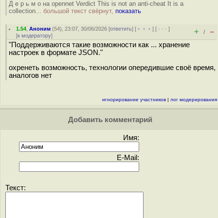
Д е р ь м о на opennet Verdict This is not an anti-cheat It is a
collection...
большой текст свёрнут,
показать
1.54
,
Аноним
(
54
), 23:07, 30/06/2026 [
ответить
] [
﹢﹢﹢
] [
· · ·
]
+
–
/
[
к модератору
]
"Поддерживаются такие возможности как ... хранение
настроек в формате JSON."
охренеть возможность, технологии опередившие своё время,
аналогов нет
игнорирование участников
|
лог модерирования
Добавить комментарий
Имя:
E-Mail:
Текст: