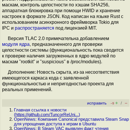
маскам, контроль целостности по хэшам SHA256,
аппаратная блокировка при помощи HWID и хранение
настроек в формате JSON. Код написан на языке Rust с
использованием асинхронного фреймворка Tokio для
IPC и
распространяется
под лицензией MIT.
Версия TLAC 2.0 примечательна добавлением
модуля ядра
, предназначенного для проверки
целостности системы (функциональность пока сводится
к проверке наличия загруженных в ядро модулей по
маскам "rootkit" и "suspicious" в /proc/modules).
Дополнение: Новость скрыта, из-за несоответствия
имеющегося каркаса кода с заявленной
функциональностью и непригодностью проекта для
реальных применений.
+
–
исправить
/
–9
Главная ссылка к новости
(
https://github.com/TuncorReUni...
)
OpenNews: Компания Canonical представила Steam Snap
для упрощения доступа к играм в Ubuntu
OpenNews: В Steam VAC выявлен факт чтения