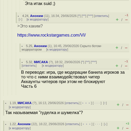
Эта итак suid ;)
–1
4.24
,
Аноним
(
11
), 16:34, 29/06/2026 [
^
] [
^^
] [
^^^
] [
ответить
]
+
–
[
↑
] [
к модератору
]
/
>Это каким?
https://www.rockstargames.com/VI/
5.25
,
Аноним
(
1
), 16:45, 29/06/2026
Скрыто ботом-
+
–
/
модератором
[
к модератору
]
–1
5.32
,
МИСАКА
(
?
), 18:32, 29/06/2026 [
^
] [
^^
] [
^^^
]
+
–
[
ответить
]
[
к модератору
]
/
В переводе: игра, где модерации банила игроков за
то что с ними взаимодействовал читер
Аккаунты читеров при этом не блокируют
Часть 6
1.19
,
МИСАКА
(
?
), 16:13, 29/06/2026 [
ответить
] [
﹢﹢﹢
] [
· · ·
]
[
↑
]
+
–
/
[
к модератору
]
Так называемая "гуделка и шумелка"?
+3
1.22
,
Аноним
(
22
), 16:22, 29/06/2026 [
ответить
] [
﹢﹢﹢
] [
· · ·
]
[
↓
]
+
–
[
к модератору
]
/