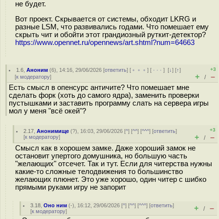
не будет.
Вот проект. Скрывается от системы, обходит LKRG и
разные LSM, что развивались годами. Что помешает ему
скрыть чит и обойти этот грандиозный руткит-детектор?
https://www.opennet.ru/opennews/art.shtml?num=64663
+3
1.6
,
Аноним
(
6
), 14:16, 29/06/2026 [
ответить
] [
﹢﹢﹢
] [
· · ·
]
[
↓
] [
↑
]
+
–
[
к модератору
]
/
Есть смысл в опенсурс античите? Что помешает мне
сделать форк (хоть до самого ядра), заменить проверки
пустышками и заставить программу слать на сервера игры
мол у меня "всё окей"?
+3
2.17
,
Анонимище
(
?
), 16:03, 29/06/2026 [
^
] [
^^
] [
^^^
] [
ответить
]
+
–
[
к модератору
]
/
Смысл как в хорошем замке. Даже хороший замок не
остановит упертого домушника, но большую часть
"желающих" отсечет. Так и тут. Если для читерства нужны
какие-то сложные телодвижения то большинство
желающих плюнет. Это уже хорошо, один читер с шибко
прямыми руками игру не запорит
3.18
,
Оно ним
(-), 16:12, 29/06/2026 [
^
] [
^^
] [
^^^
] [
ответить
]
+
–
/
[
к модератору
]