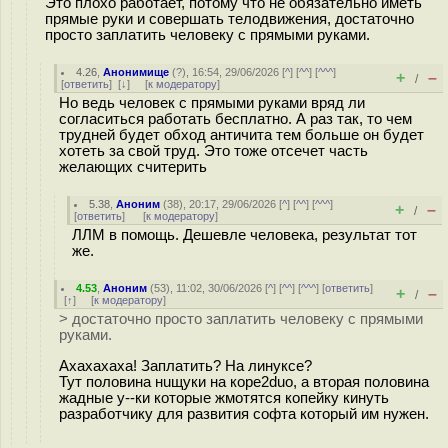
Это плохо работает, потому что не обязательно иметь
прямые руки и совершать телодвижения, достаточно
просто заплатить человеку с прямыми руками.
4.26
,
Анонимище
(
?
), 16:54, 29/06/2026 [
^
] [
^^
] [
^^^
]
+
–
/
[
ответить
]
[
↓
] [
к модератору
]
Но ведь человек с прямыми руками вряд ли
согласиться работать бесплатно. А раз так, то чем
трудней будет обход античита тем больше он будет
хотеть за свой труд. Это тоже отсечет часть
желающих считерить
5.38
,
Аноним
(
38
), 20:17, 29/06/2026 [
^
] [
^^
] [
^^^
]
+
–
/
[
ответить
]
[
к модератору
]
ЛЛМ в помощь. Дешевле человека, результат тот
же.
4.53
,
Аноним
(
53
), 11:02, 30/06/2026 [
^
] [
^^
] [
^^^
] [
ответить
]
+
–
/
[
↑
] [
к модератору
]
> достаточно просто заплатить человеку с прямыми
руками.
Ахахахаха! Заплатить? На линуксе?
Тут половина нuщуки на коре2duo, а вторая половина
жадные у--ки которые жмотятся копейку кинуть
разработчику для развития софта который им нужен.