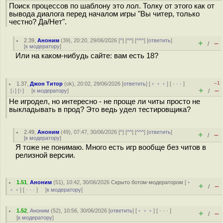
Поиск процессов по шаблону это лол. Толку от этого как от
вывода диалога перед началом игры "Вы читер, только
честно? Да/Нет".
2.39
,
Аноним
(
39
), 20:20, 29/06/2026 [
^
] [
^^
] [
^^^
] [
ответить
]
+
–
/
[
к модератору
]
Или на каком-нибудь сайте: вам есть 18?
–1
1.37
,
Джон Титор
(
ok
), 20:02, 29/06/2026 [
ответить
] [
﹢﹢﹢
] [
· · ·
]
+
–
[
↓
] [
↑
] [
к модератору
]
/
Не игродел, но интересно - не проще ли читы просто не
выкладывать в прод? Это ведь удел тестировщика?
2.49
,
Аноним
(
49
), 07:47, 30/06/2026 [
^
] [
^^
] [
^^^
] [
ответить
]
+
–
/
[
к модератору
]
Я тоже не понимаю. Много есть игр вообще без читов в
релизной версии.
1.51
,
Аноним
(
51
), 10:42, 30/06/2026
Скрыто ботом-модератором
[
﹢
+
–
/
﹢﹢
] [
· · ·
] [
к модератору
]
1.52
,
Аноним
(
52
), 10:56, 30/06/2026 [
ответить
] [
﹢﹢﹢
] [
· · ·
]
+
–
/
[
к модератору
]