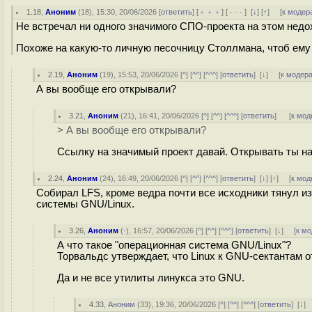
1.18
,
Аноним
(
18
), 15:30, 20/06/2026 [
ответить
] [
﹢﹢﹢
] [
· · ·
]
[
↓
] [
↑
] [
к модер
Не встречал ни одного значимого СПО-проекта на этом недо
Похоже на какую-то личную песочницу Столлмана, чтоб ему б
2.19
,
Аноним
(
19
), 15:53, 20/06/2026 [
^
] [
^^
] [
^^^
] [
ответить
]
[
↓
] [
к модер
А вы вообще его открывали?
3.21
,
Аноним
(
21
), 16:41, 20/06/2026 [
^
] [
^^
] [
^^^
] [
ответить
]
[
к мод
> А вы вообще его открывали?
Ссылку на значимый проект давай. Открывать ты н
2.24
,
Аноним
(
24
), 16:49, 20/06/2026 [
^
] [
^^
] [
^^^
] [
ответить
]
[
↓
] [
↑
] [
к мод
Собирал LFS, кроме ведра почти все исходники тянул и
системы GNU/Linux.
3.26
,
Аноним
(
-
), 16:57, 20/06/2026 [
^
] [
^^
] [
^^^
] [
ответить
]
[
↓
] [
к м
А что такое "операционная система GNU/Linux"?
Торвальдс утверждает, что Linux к GNU-сектантам о
Да и не все утилиты линукса это GNU.
4.33
,
Аноним
(
33
), 19:36, 20/06/2026 [
^
] [
^^
] [
^^^
] [
ответить
]
[
↓
]