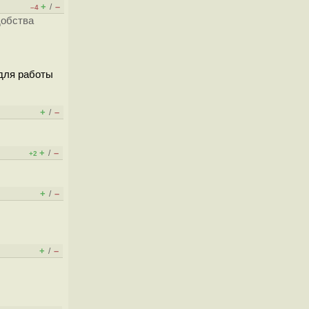
+
–
/
–4
добства
 для работы
+
–
/
+
–
/
+2
+
–
/
+
–
/