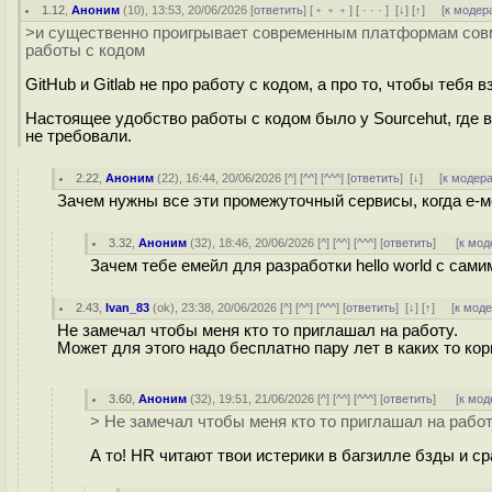
1.12
,
Аноним
(
10
), 13:53, 20/06/2026 [
ответить
] [
﹢﹢﹢
] [
· · ·
]
[
↓
] [
↑
] [
к модер
>и существенно проигрывает современным платформам совмес
работы с кодом
GitHub и Gitlab не про работу с кодом, а про то, чтобы тебя в
Настоящее удобство работы с кодом было у Sourcehut, где
не требовали.
2.22
,
Аноним
(
22
), 16:44, 20/06/2026 [
^
] [
^^
] [
^^^
] [
ответить
]
[
↓
] [
к модер
Зачем нужны все эти промежуточный сервисы, когда е-ме
3.32
,
Аноним
(
32
), 18:46, 20/06/2026 [
^
] [
^^
] [
^^^
] [
ответить
]
[
к мод
Зачем тебе емейл для разработки hello world с сам
2.43
,
Ivan_83
(
ok
), 23:38, 20/06/2026 [
^
] [
^^
] [
^^^
] [
ответить
]
[
↓
] [
↑
] [
к мод
Не замечал чтобы меня кто то приглашал на работу.
Может для этого надо бесплатно пару лет в каких то ко
3.60
,
Аноним
(
32
), 19:51, 21/06/2026 [
^
] [
^^
] [
^^^
] [
ответить
]
[
к мод
> Не замечал чтобы меня кто то приглашал на работ
А то! HR читают твои истерики в багзилле бзды и сразу