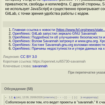
приватности, свободы и копилефта. С другой стороны,
не использует JavaScript) и существенно проигрывает 
GitLab, с точки зрения удобства работы с кодом.
Главная ссылка к новости (
https://www.fsf.org/news/state..
OpenNews: GitLab запустил зеркало GNU Savannah
OpenNews: Подробности об улучшениях безопасности 
OpenNews: Взлом Savannah затронул и www.gnu.org. Хр
OpenNews: Хостинг Savannah.gnu.org взломан неизвес
OpenNews: Причины недоступности и утери данных на хо
Лицензия:
CC BY 3.0
Короткая ссылка: https://opennet.ru/65730-savannah
Ключевые слова:
savannah
При перепечатке указа
Обсуждение
(58)
1.2
,
q
(
ok
), 12:09, 20/06/2026 [
ответить
] [
﹢﹢﹢
] [
· · ·
]
[
↓
] [
к модератору
]
Соболезную всем тем, кто ведет проекты в "savannah." К сч