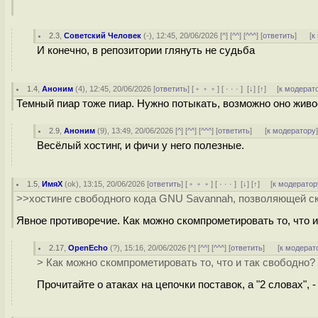
2.3
,
Советский Человек
(-), 12:45, 20/06/2026 [
^
] [
^^
] [
^^^
] [
ответить
]
[
к
И конечно, в репозитории глянуть не судьба
1.4
,
Аноним
(
4
), 12:45, 20/06/2026 [
ответить
] [
﹢﹢﹢
] [
· · ·
]
[
↓
] [
↑
] [
к модерат
Темный пиар тоже пиар. Нужно потыкать, возможно оно живо
2.9
,
Аноним
(
9
), 13:49, 20/06/2026 [
^
] [
^^
] [
^^^
] [
ответить
]
[
к модератору
Весёлый хостинг, и фичи у него полезные.
1.5
,
ИмяХ
(
ok
), 13:15, 20/06/2026 [
ответить
] [
﹢﹢﹢
] [
· · ·
]
[
↓
] [
↑
] [
к модератор
>>хостинге свободного кода GNU Savannah, позволяющей с
Явное противоречие. Как можно скомпрометировать то, что и
2.17
,
OpenEcho
(
?
), 15:16, 20/06/2026 [
^
] [
^^
] [
^^^
] [
ответить
]
[
к модерат
> Как можно скомпрометировать то, что и так свободно?
Прочитайте о атаках на цепочки поставок, а "2 словах"