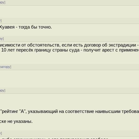
ору
]
у
]
уавея - тогда бы точно.
ру
]
исимости от обстоятельств, если есть договор об экстрадиции -
з 10 лет пересёк границу страны суда - получит арест с примене
ратору
]
ору
]
рейтинг "A", указывающий на соответствие наивысшим требова
ске не указаны.
у
]