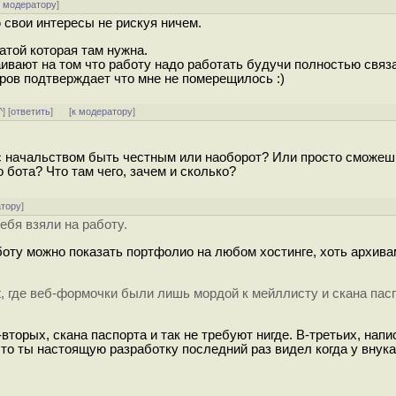
к модератору
]
ю свои интересы не рискуя ничем.
атой которая там нужна.
ивают на том что работу надо работать будучи полностью связ
аров подтверждает что мне не померещилось :)
^
] [
ответить
]
[
к модератору
]
 с начальством быть честным или наоборот? Или просто сможеш
 бота? Что там чего, зачем и сколько?
атору
]
тебя взяли на работу.
работу можно показать портфолио на любом хостинге, хоть архива
, где веб-формочки были лишь мордой к мейллисту и скана пас
вторых, скана паспорта и так не требуют нигде. В-третьих, напи
то ты настоящую разработку последний раз видел когда у внука