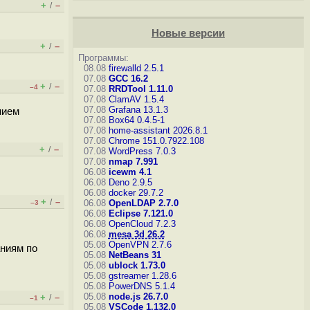
+
–
/
Новые версии
+
–
/
Программы:
08.08
firewalld 2.5.1
07.08
GCC 16.2
+
–
/
–4
07.08
RRDTool 1.11.0
07.08
ClamAV 1.5.4
07.08
Grafana 13.1.3
нием
07.08
Box64 0.4.5-1
07.08
home-assistant 2026.8.1
07.08
Chrome 151.0.7922.108
+
–
/
07.08
WordPress 7.0.3
07.08
nmap 7.991
06.08
icewm 4.1
06.08
Deno 2.9.5
06.08
docker 29.7.2
+
–
/
06.08
OpenLDAP 2.7.0
–3
06.08
Eclipse 7.121.0
06.08
OpenCloud 7.2.3
06.08
mesa 3d 26.2
05.08
OpenVPN 2.7.6
ниям по
05.08
NetBeans 31
05.08
ublock 1.73.0
05.08
gstreamer 1.28.6
05.08
PowerDNS 5.1.4
05.08
node.js 26.7.0
+
–
/
–1
05.08
VSCode 1.132.0