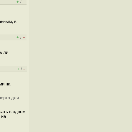
+
–
/
анным, в
+
–
/
ь ли
+
–
/
ми на
порта для
сать в одном
 на