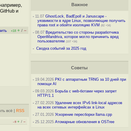
Важное
(например,
GitHub и
-
11.07
GhostLock, BadEpoll и Januscape -
уязвимости в ядре Linux, позволяющие получить
права root и обойти изоляцию KVM
(82 +34)
+
–
вить
/
+18
-
08.07
Вредительство со стороны разработчика
OpenMandriva, которое могло причинить вред
пользователям
(107 +34)
-
Сводка событий за 2025 год
Советы
-
19.04.2026
PKI с аппаратным TRNG за 10 дней при
помощи AI
-
09.03.2026
Борьба с web-ботами через запрет
HTTP/1.1
-
27.02.2026
Удаление всех IPv6 link-local адресов
на всех сетевых интерфейсах в Linux
ть всё
|
RSS
-
27.01.2026
Ускорение пересборки llama.cpp
+
–
/
-
25.12.2025
Атомарные обновления в OSTree
–9