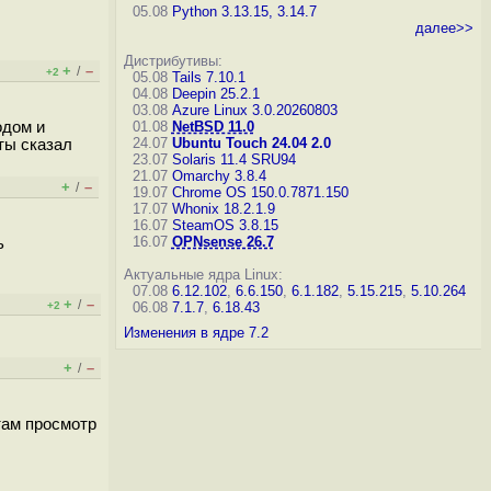
05.08
Python 3.13.15, 3.14.7
далее>>
Дистрибутивы:
+
–
/
+2
05.08
Tails 7.10.1
04.08
Deepin 25.2.1
03.08
Azure Linux 3.0.20260803
одом и
01.08
NetBSD 11.0
24.07
Ubuntu Touch 24.04 2.0
ты сказал
23.07
Solaris 11.4 SRU94
21.07
Omarchy 3.8.4
+
–
/
19.07
Chrome OS 150.0.7871.150
17.07
Whonix 18.2.1.9
16.07
SteamOS 3.8.15
16.07
OPNsense 26.7
ь
Актуальные ядра Linux:
07.08
6.12.102
,
6.6.150
,
6.1.182
,
5.15.215
,
5.10.264
+
–
/
+2
06.08
7.1.7
,
6.18.43
Изменения в ядре 7.2
+
–
/
 там просмотр