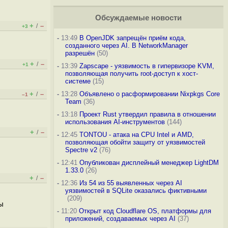
Обсуждаемые новости
+
–
/
+3
-
13:49
В OpenJDK запрещён приём кода,
созданного через AI. В NetworkManager
разрешён
(50)
+
–
/
+1
-
13:39
Zapscape - уязвимость в гипервизоре KVM,
позволяющая получить root-доступ к хост-
системе
(15)
+
–
-
13:28
Объявлено о расформировании Nixpkgs Core
/
–1
Team
(36)
-
13:18
Проект Rust утвердил правила в отношении
использования AI-инструментов
(144)
+
–
/
-
12:45
TONTOU - атака на CPU Intel и AMD,
позволяющая обойти защиту от уязвимостей
Spectre v2
(76)
-
12:41
Опубликован дисплейный менеджер LightDM
1.33.0
(26)
+
–
/
-
12:36
Из 54 из 55 выявленных через AI
уязвимостей в SQLite оказались фиктивными
(209)
ы
-
11:20
Открыт код Cloudflare OS, платформы для
приложений, создаваемых через AI
(37)