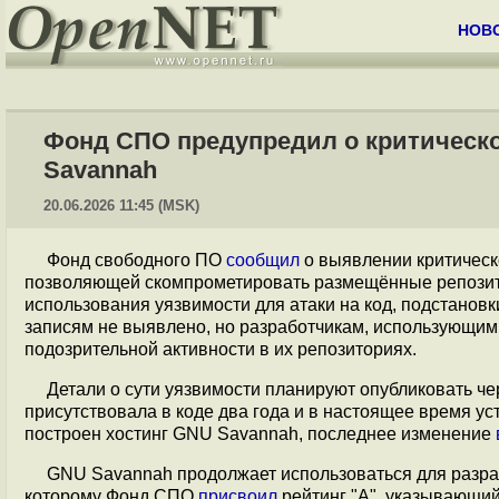
НОВ
Фонд СПО предупредил о критическо
Savannah
20.06.2026 11:45 (MSK)
Фонд свободного ПО
сообщил
о выявлении критическ
позволяющей скомпрометировать размещённые репозито
использования уязвимости для атаки на код, подстанов
записям не выявлено, но разработчикам, использующим
подозрительной активности в их репозиториях.
Детали о сути уязвимости планируют опубликовать че
присутствовала в коде два года и в настоящее время у
построен хостинг GNU Savannah, последнее изменение
GNU Savannah продолжает использоваться для разр
которому Фонд СПО
присвоил
рейтинг "A", указывающи