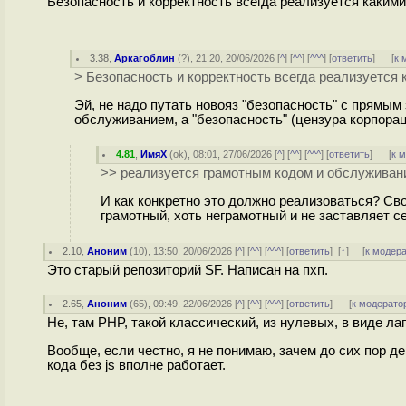
Безопасность и корректность всегда реализуется какими
3.38
,
Аркагоблин
(
?
), 21:20, 20/06/2026 [
^
] [
^^
] [
^^^
] [
ответить
]
[
к 
> Безопасность и корректность всегда реализуется
Эй, не надо путать новояз "безопасность" с прямым
обслуживанием, а "безопасность" (цензура корпорац
4.81
,
ИмяХ
(
ok
), 08:01, 27/06/2026 [
^
] [
^^
] [
^^^
] [
ответить
]
[
к 
>> реализуется грамотным кодом и обслуживан
И как конкретно это должно реализоваться? Сво
грамотный, хоть неграмотный и не заставляет с
2.10
,
Аноним
(
10
), 13:50, 20/06/2026 [
^
] [
^^
] [
^^^
] [
ответить
]
[
↑
] [
к модер
Это старый репозиторий SF. Написан на пхп.
2.65
,
Аноним
(
65
), 09:49, 22/06/2026 [
^
] [
^^
] [
^^^
] [
ответить
]
[
к модерато
Не, там PHP, такой классический, из нулевых, в виде 
Вообще, если честно, я не понимаю, зачем до сих пор де
кода без js вполне работает.