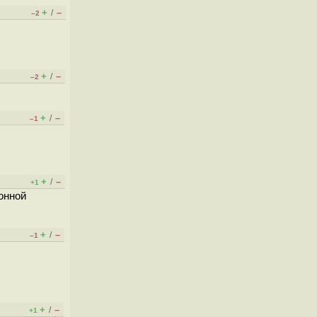
+
–
/
–2
+
–
/
–2
+
–
/
–1
+
–
/
+1
онной
+
–
/
–1
+
–
/
+1