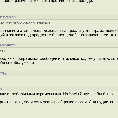
-либо ограничениями, а это противоречит свободе.
модератору
]
 какими-либо ограничениями
 значением этого слова. Безопасность реализуется грамотным к
ий и законов под предлогом благих целей) - ограничениями, как 
модератору
]
ием
бодный программист свободен в том, какой код ему писать, хот
ебя его обслуживать.
атору
]
ру
]
лапши с глобальными переменными. На Shell+C лучше бы было.
ржать _это_, если есть gogs/gitea/прочие форки. Для луддитов,