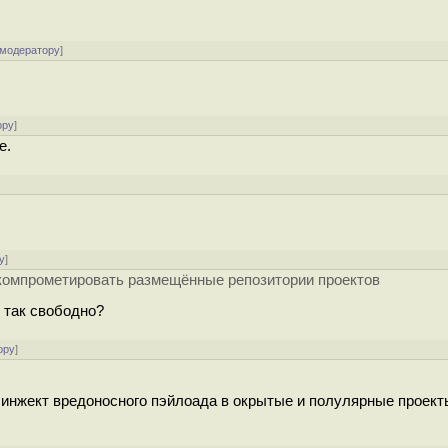
 модератору
]
ору
]
е.
]
у
]
компрометировать размещённые репозитории проектов
 так свободно?
ору
]
, - инжект вредоносного пэйлоада в окрытые и полулярные проект