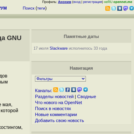
Профиль:
Аноним
(
вход
|
регистрация
)
неRU
opennet.me
РУМ
Поиск
(
теги
)
да GNU
Памятные даты
17 июля
Slackware
исполнилось 33 года
Навигация
дов
тным
Каналы:
Разделы новостей
|
Сводные
Что нового на OpenNet
е мая,
Поиск в новостях
 которой
Новые комментарии
Добавить свою новость
хостингом,