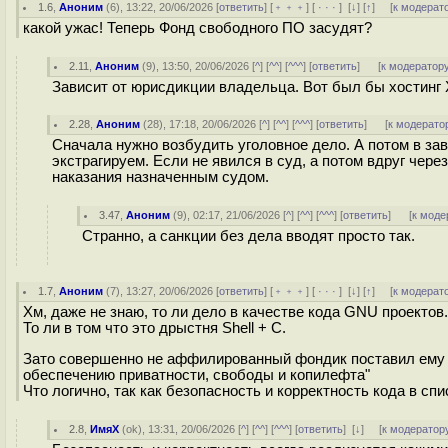
1.6
,
Аноним
(
6
), 13:22, 20/06/2026 [
ответить
] [
﹢﹢﹢
] [
· · ·
]
[
↓
] [
↑
] [
к модерат
какой ужас! Теперь Фонд свободного ПО засудят?
2.11
,
Аноним
(
9
), 13:50, 20/06/2026 [
^
] [
^^
] [
^^^
] [
ответить
]
[
к модератор
Зависит от юрисдикции владельца. Вот был бы хостинг Х
2.28
,
Аноним
(
28
), 17:18, 20/06/2026 [
^
] [
^^
] [
^^^
] [
ответить
]
[
к модерато
Сначала нужно возбудить уголовное дело. А потом в зав
экстрагируем. Если не явился в суд, а потом вдруг чере
наказания назначенным судом.
3.47
,
Аноним
(
9
), 02:17, 21/06/2026 [
^
] [
^^
] [
^^^
] [
ответить
]
[
к моде
Странно, а санкции без дела вводят просто так.
1.7
,
Аноним
(
7
), 13:27, 20/06/2026 [
ответить
] [
﹢﹢﹢
] [
· · ·
]
[
↓
] [
↑
] [
к модерат
Хм, даже не знаю, то ли дело в качестве кода GNU проектов.
То ли в том что это дрыcтня Shell + C.
Зато совершенно не аффилированный фондик поставил ему "
обеспечению приватности, свободы и копилефта"
Что логично, так как безопасность и корректность кода в спи
2.8
,
ИмяХ
(
ok
), 13:31, 20/06/2026 [
^
] [
^^
] [
^^^
] [
ответить
]
[
↓
] [
к модератор