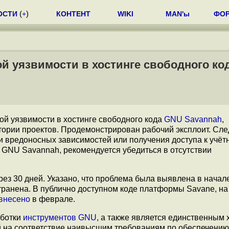
ОСТИ
(
+
)
КОНТЕНТ
WIKI
MAN'ы
ФО
й уязвимости в хостинге свободного ко
ой уязвимости в хостинге свободного кода
GNU Savannah
,
рии проектов. Продемонстрирован рабочий эксплоит. Сле
ки вредоносных зависимостей или получения доступа к учё
 GNU Savannah, рекомендуется убедиться в отсутствии
рез 30 дней. Указано, что проблема была выявлена в начал
странена. В публично доступном коде платформы Savane, на
внесено
в феврале.
аботки
инструментов GNU
, а также является единственным 
й на соответствие наивысшим требованиям по обеспечению