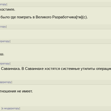
атору
]
хостинге.
ыло где поиграть в Великого Разработчика[тм](c).
атору
]
ератору
]
аш.
ератору
]
з Саваннаха. В Саваннахе хостятся системные утилиты операци
одератору
]
тношения не имеет.
 [
к модератору
]