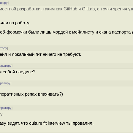
атору
]
тной разработки, таким как GitHub и GitLab, с точки зрения у
зяли на работу.
 веб-формочки были лишь мордой к мейллисту и скана паспорта
атору
]
йл и локальный гит ничего не требуют.
ератору
]
им собой наедине?
ератору
]
рпоративных репах впахивать?)
ератору
]
у.
 видят, что culture fit interview ты провалил.