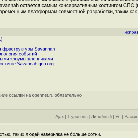
 Savannah остаётся самым консервативным хостингом СПО 
современным платформам совместной разработки, таким как 
испра
.
)
инфраструктуры Savannah
онология событий
тными злоумышленниками
стинге Savannah.gnu.org
ние ссылки на opennet.ru обязательно
Ajax
|
1 уровень
|
Линейный
|
+/-
|
Раскры
астью, таких людей наверняка не больше сотни.