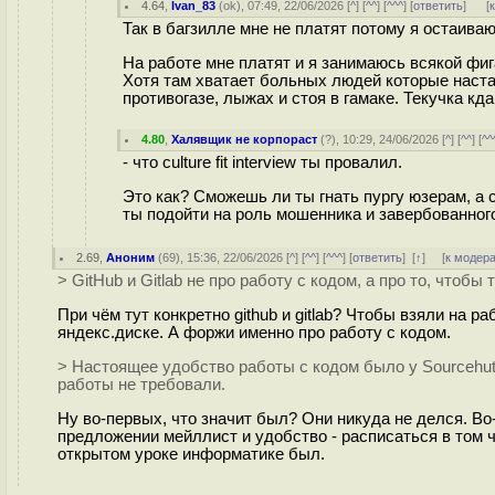
4.64
,
Ivan_83
(
ok
), 07:49, 22/06/2026 [
^
] [
^^
] [
^^^
] [
ответить
]
[
Так в багзилле мне не платят потому я остаива
На работе мне платят и я занимаюсь всякой фиг
Хотя там хватает больных людей которые наста
противогазе, лыжах и стоя в гамаке. Текучка кд
4.80
,
Халявщик не корпораст
(
?
), 10:29, 24/06/2026 [
^
] [
^^
] [
^^
- что culture fit interview ты провалил.
Это как? Сможешь ли ты гнать пургу юзерам, а
ты подойти на роль мошенника и завербованного
2.69
,
Аноним
(
69
), 15:36, 22/06/2026 [
^
] [
^^
] [
^^^
] [
ответить
]
[
↑
] [
к модер
> GitHub и Gitlab не про работу с кодом, а про то, чтобы 
При чём тут конкретно github и gitlab? Чтобы взяли на 
яндекс.диске. А форжи именно про работу с кодом.
> Настоящее удобство работы с кодом было у Sourcehut
работы не требовали.
Ну во-первых, что значит был? Они никуда не делся. Во-
предложении мейллист и удобство - расписаться в том ч
открытом уроке информатике был.