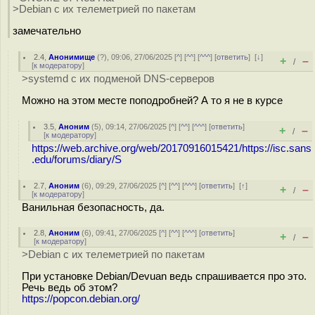
>Debian с их телеметрией по пакетам
замечательно
2.4
,
Анонимище
(
?
), 09:06, 27/06/2025 [
^
] [
^^
] [
^^^
] [
ответить
]
[
↓
]
+
–
/
[
к модератору
]
>systemd с их подменой DNS-серверов
Можно на этом месте поподробней? А то я не в курсе
3.5
,
Аноним
(
5
), 09:14, 27/06/2025 [
^
] [
^^
] [
^^^
] [
ответить
]
+
–
/
[
к модератору
]
https://web.archive.org/web/20170916015421/https://isc.sans
.edu/forums/diary/S
2.7
,
Аноним
(
6
), 09:29, 27/06/2025 [
^
] [
^^
] [
^^^
] [
ответить
]
[
↑
]
+
–
/
[
к модератору
]
Ванильная безопасность, да.
2.8
,
Аноним
(
6
), 09:41, 27/06/2025 [
^
] [
^^
] [
^^^
] [
ответить
]
+
–
/
[
к модератору
]
>Debian с их телеметрией по пакетам
При установке Debian/Devuan ведь спрашивается про это.
Речь ведь об этом?
https://popcon.debian.org/