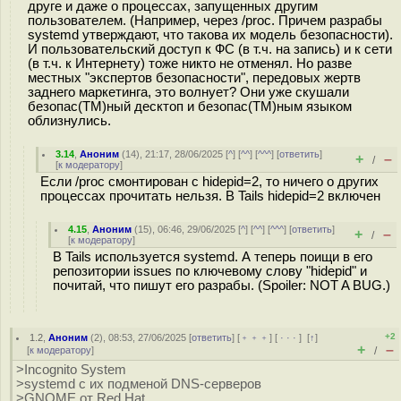
друге и даже о процессах, запущенных другим
пользователем. (Например, через /proc. Причем разрабы
systemd утверждают, что такова их модель безопасности).
И пользовательский доступ к ФС (в т.ч. на запись) и к сети
(в т.ч. к Интернету) тоже никто не отменял. Но разве
местных "экспертов безопасности", передовых жертв
заднего маркетинга, это волнует? Они уже скушали
безопас(TM)ный десктоп и безопас(TM)ным языком
облизнулись.
3.14
,
Аноним
(
14
), 21:17, 28/06/2025 [
^
] [
^^
] [
^^^
] [
ответить
]
+
–
/
[
к модератору
]
Если /proc смонтирован с hidepid=2, то ничего о других
процессах прочитать нельзя. В Tails hidepid=2 включен
4.15
,
Аноним
(
15
), 06:46, 29/06/2025 [
^
] [
^^
] [
^^^
] [
ответить
]
+
–
/
[
к модератору
]
В Tails используется systemd. А теперь поищи в его
репозитории issues по ключевому слову "hidepid" и
почитай, что пишут его разрабы. (Spoiler: NOT A BUG.)
+2
1.2
,
Аноним
(
2
), 08:53, 27/06/2025 [
ответить
] [
﹢﹢﹢
] [
· · ·
]
[
↑
]
+
–
[
к модератору
]
/
>Incognito System
>systemd с их подменой DNS-серверов
>GNOME от Red Hat