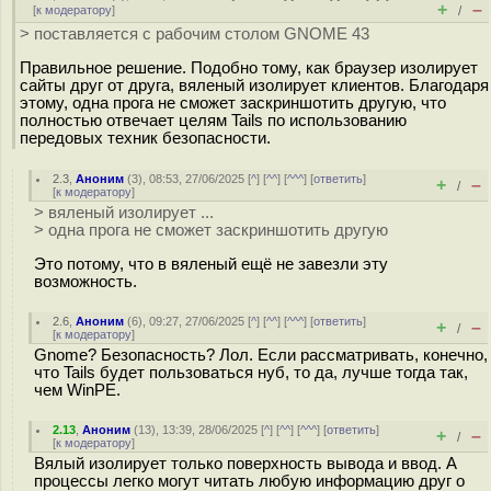
+
–
[
к модератору
]
/
> поставляется с рабочим столом GNOME 43
Правильное решение. Подобно тому, как браузер изолирует
сайты друг от друга, вяленый изолирует клиентов. Благодаря
этому, одна прога не сможет заскриншотить другую, что
полностью отвечает целям Tails по использованию
передовых техник безопасности.
2.3
,
Аноним
(
3
), 08:53, 27/06/2025 [
^
] [
^^
] [
^^^
] [
ответить
]
+
–
/
[
к модератору
]
> вяленый изолирует ...
> одна прога не сможет заскриншотить другую
Это потому, что в вяленый ещё не завезли эту
возможность.
2.6
,
Аноним
(
6
), 09:27, 27/06/2025 [
^
] [
^^
] [
^^^
] [
ответить
]
+
–
/
[
к модератору
]
Gnome? Безопасность? Лол. Если рассматривать, конечно,
что Tails будет пользоваться нуб, то да, лучше тогда так,
чем WinPE.
2.13
,
Аноним
(
13
), 13:39, 28/06/2025 [
^
] [
^^
] [
^^^
] [
ответить
]
+
–
/
[
к модератору
]
Вялый изолирует только поверхность вывода и ввод. А
процессы легко могут читать любую информацию друг о