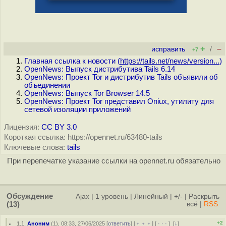
+
–
исправить
/
+7
Главная ссылка к новости (
https://tails.net/news/version...
)
OpenNews: Выпуск дистрибутива Tails 6.14
OpenNews: Проект Tor и дистрибутив Tails объявили об
объединении
OpenNews: Выпуск Tor Browser 14.5
OpenNews: Проект Tor представил Oniux, утилиту для
сетевой изоляции приложений
Лицензия:
CC BY 3.0
Короткая ссылка: https://opennet.ru/63480-tails
Ключевые слова:
tails
При перепечатке указание ссылки на opennet.ru обязательно
Обсуждение
Ajax
|
1 уровень
|
Линейный
|
+/-
|
Раскрыть
(13)
всё
|
RSS
+2
1.1
,
Аноним
(
1
), 08:33, 27/06/2025 [
ответить
] [
﹢﹢﹢
] [
· · ·
]
[
↓
]