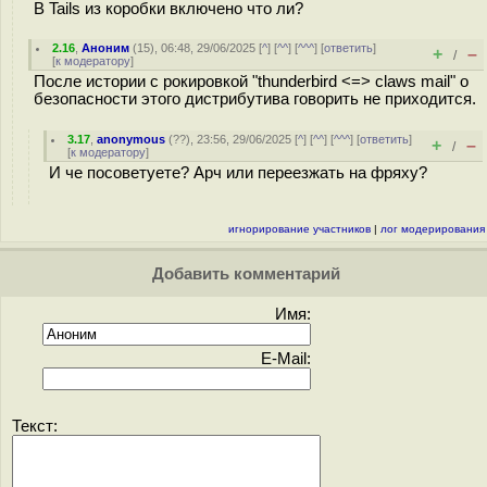
В Tails из коробки включено что ли?
2.16
,
Аноним
(
15
), 06:48, 29/06/2025 [
^
] [
^^
] [
^^^
] [
ответить
]
+
–
/
[
к модератору
]
После истории с рокировкой "thunderbird <=> claws mail" о
безопасности этого дистрибутива говорить не приходится.
3.17
,
anonymous
(
??
), 23:56, 29/06/2025 [
^
] [
^^
] [
^^^
] [
ответить
]
+
–
/
[
к модератору
]
И че посоветуете? Арч или переезжать на фряху?
игнорирование участников
|
лог модерирования
Добавить комментарий
Имя:
E-Mail:
Текст: