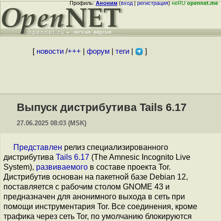
Профиль:
Аноним
(
вход
|
регистрация
)
неRU
opennet.me
[
новости
/
+++
|
форум
|
теги
|
]
Выпуск дистрибутива Tails 6.17
27.06.2025 08:03 (MSK)
Представлен
релиз специализированного
дистрибутива
Tails 6.17
(The Amnesic Incognito Live
System),
развиваемого
в составе проекта Tor.
Дистрибутив основан на пакетной базе Debian 12,
поставляется с рабочим столом GNOME 43 и
предназначен для анонимного выхода в сеть при
помощи инструментария Tor. Все соединения, кроме
трафика через сеть Tor, по умолчанию блокируются