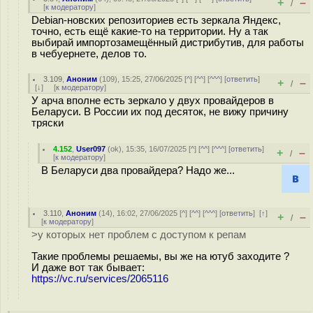
+
–
/
[
к модератору
]
Debian-новских репозиториев есть зеркала Яндекс,
точно, есть ещё какие-то на территории. Ну а так
выбирай импортозамещённый дистрибутив, для работы
в чебуернете, делов то.
3.109
,
Аноним
(
109
), 15:25, 27/06/2025 [
^
] [
^^
] [
^^^
] [
ответить
]
+
–
/
[
↓
] [
к модератору
]
У арча вполне есть зеркало у двух провайдеров в
Беларуси. В России их под десяток, не вижу причину
тряски
4.152
,
User097
(
ok
), 15:35, 16/07/2025 [
^
] [
^^
] [
^^^
] [
ответить
]
+
–
/
[
к модератору
]
В Беларуси два провайдера? Надо же...
3.110
,
Аноним
(
14
), 16:02, 27/06/2025 [
^
] [
^^
] [
^^^
] [
ответить
]
[
↑
]
+
–
/
[
к модератору
]
>у которых нет проблем с доступом к репам
Такие проблемы решаемы, вы же на ютуб заходите ?
И даже вот так бывает:
https://vc.ru/services/2065116