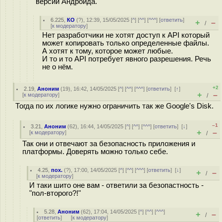
версий Андроида.
6.225
,
КО
(
?
), 12:39, 15/05/2025 [
^
] [
^^
] [
^^^
] [
ответить
]
+
–
/
[
к модератору
]
Нет разработчики не хотят доступ к API который
может копировать только определенные файлы.
А хотят к тому, которое может любые.
И то и то API потребует явного разрешения. Речь
не о нём.
+2
2.19
,
Аноним
(
19
), 16:42, 14/05/2025 [
^
] [
^^
] [
^^^
] [
ответить
]
[
↑
]
+
–
[
к модератору
]
/
Тогда по их логике нужно ограничить так же Google's Disk.
–1
3.21
,
Аноним
(
62
), 16:44, 14/05/2025 [
^
] [
^^
] [
^^^
] [
ответить
]
[
↓
]
+
–
[
к модератору
]
/
Так они и отвечают за безопасность приложения и
платформы. Доверять можно только себе.
4.25
,
пох.
(
?
), 17:00, 14/05/2025 [
^
] [
^^
] [
^^^
] [
ответить
]
[
↓
]
+
–
/
[
к модератору
]
И таки шито оне вам - ответили за безопастность -
"пол-второго?!"
5.28
,
Аноним
(
62
), 17:04, 14/05/2025 [
^
] [
^^
] [
^^^
]
+
–
/
[
ответить
]
[
к модератору
]