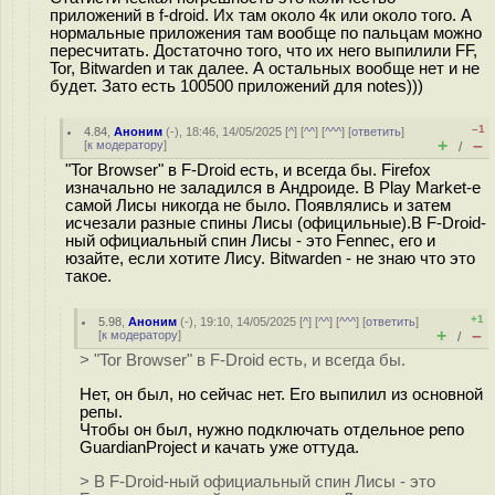
приложений в f-droid. Их там около 4к или около того. А
нормальные приложения там вообще по пальцам можно
пересчитать. Достаточно того, что их него выпилили FF,
Tor, Bitwarden и так далее. А остальных вообще нет и не
будет. Зато есть 100500 приложений для notes)))
–1
4.84
,
Аноним
(
-
), 18:46, 14/05/2025 [
^
] [
^^
] [
^^^
] [
ответить
]
+
–
[
к модератору
]
/
"Tor Browser" в F-Droid есть, и всегда бы. Firefox
изначально не заладился в Андроиде. В Play Market-е
самой Лисы никогда не было. Появлялись и затем
исчезали разные спины Лисы (официльные).В F-Droid-
ный официальный спин Лисы - это Fennec, его и
юзайте, если хотите Лису. Bitwarden - не знаю что это
такое.
+1
5.98
,
Аноним
(
-
), 19:10, 14/05/2025 [
^
] [
^^
] [
^^^
] [
ответить
]
+
–
[
к модератору
]
/
> "Tor Browser" в F-Droid есть, и всегда бы.
Нет, он был, но сейчас нет. Его выпилил из основной
репы.
Чтобы он был, нужно подключать отдельное репо
GuardianProject и качать уже оттуда.
> В F-Droid-ный официальный спин Лисы - это