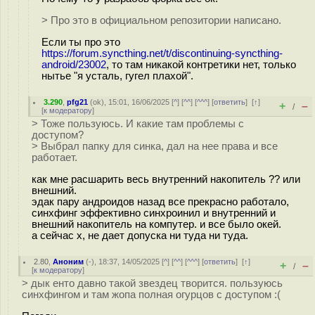
> Про это в официальном репозитории написано.
Если ты про это
https://forum.syncthing.net/t/discontinuing-syncthing-
android/23002
, то там никакой контретики нет, только
нытье "я усталь, гугел плахой".
3.290
,
pfg21
(
ok
), 15:01, 16/06/2025 [
^
] [
^^
] [
^^^
] [
ответить
]
[
↑
]
+
–
/
[
к модератору
]
> Тоже пользуюсь. И какие там проблемы с
доступом?
> Выбрал папку для синка, дал на нее права и все
работает.
как мне расшарить весь внутренний накопитель ?? или
внешний.
эдак пару андроидов назад все прекрасно работало,
синхфинг эффективно синхроинил и внутренний и
внешний накопитель на компутер. и все было окей.
а сейчас х, не дает допуска ни туда ни туда.
2.80
,
Аноним
(
-
), 18:37, 14/05/2025 [
^
] [
^^
] [
^^^
] [
ответить
]
[
↑
]
+
–
/
[
к модератору
]
> дык енто давно такой звездец творится. пользуюсь
синхфингом и там жопа полная огурцов с доступом :(