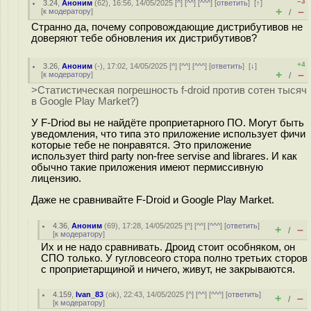
–3
3.24
,
Аноним
(
62
), 16:56, 14/05/2025 [
^
] [
^^
] [
^^^
] [
ответить
]
[
↑
]
+
–
[
к модератору
]
/
Странно да, почему сопровождающие дистрибутивов не
доверяют тебе обновления их дистрибутивов?
+4
3.26
,
Аноним
(
-
), 17:02, 14/05/2025 [
^
] [
^^
] [
^^^
] [
ответить
]
[
↓
]
+
–
[
к модератору
]
/
>Статистическая погрешность f-droid против сотен тысяч
в Google Play Market?)
У F-Driod вы не найдёте проприетарного ПО. Могут быть
уведомления, что типа это приложение использует фичи
которые тебе не понравятся. Это приложение
использует third party non-free servise and librares. И как
обычно такие приложения имеют пермиссивную
лицензию.
Даже не сравнивайте F-Droid и Google Play Market.
4.36
,
Аноним
(
69
), 17:28, 14/05/2025 [
^
] [
^^
] [
^^^
] [
ответить
]
+
–
/
[
к модератору
]
Их и не надо сравнивать. Дроид стоит особняком, он
СПО только. У гугловсеого стора полно третьих сторов
с проприетарщиной и ничего, живут, не закрываются.
4.159
,
Ivan_83
(
ok
), 22:43, 14/05/2025 [
^
] [
^^
] [
^^^
] [
ответить
]
+
–
/
[
к модератору
]