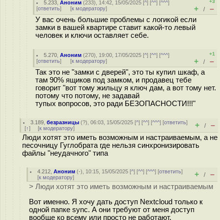
+3
5.233
,
Аноним
(
233
), 14:42, 15/05/2025 [
^
] [
^^
] [
^^^
]
+
–
[
ответить
]
[
к модератору
]
/
У вас очень большие проблемы с логикой если
замки в вашей квартире ставит какой-то левый
человек и ключи оставляет себе.
+1
5.270
,
Аноним
(
270
), 19:00, 17/05/2025 [
^
] [
^^
] [
^^^
]
+
–
[
ответить
]
[
к модератору
]
/
Так это не "замки с дверей", это ты купил шкаф, а
там 90% ящиков под замком, и продавец тебе
говорит "вот тому жильцу я ключ дам, а вот тому нет.
потому что потому, не задавай
тупых вопросов, это ради БЕЗОПАСНОСТИ!!!"
3.189
,
безразницы
(
?
), 06:03, 15/05/2025 [
^
] [
^^
] [
^^^
] [
ответить
]
+
–
/
[
↑
] [
к модератору
]
Люди хотят это иметь возможным и настраиваемым, а не
песочницу Гуглобрата где нельзя синхронизировать
файлы "неудачного" типа
4.212
,
Аноним
(
-
), 10:15, 15/05/2025 [
^
] [
^^
] [
^^^
] [
ответить
]
+
–
/
[
к модератору
]
> Люди хотят это иметь возможным и настраиваемым
Вот именно. Я хочу дать доступ Nextcloud только к
одной папке sync. А они требуют от меня доступ
вообще ко всему или просто не работают.