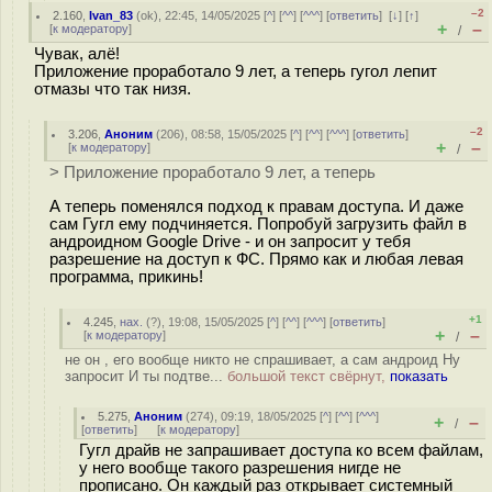
–2
2.160
,
Ivan_83
(
ok
), 22:45, 14/05/2025 [
^
] [
^^
] [
^^^
] [
ответить
]
[
↓
] [
↑
]
+
–
[
к модератору
]
/
Чувак, алё!
Приложение проработало 9 лет, а теперь гугол лепит
отмазы что так низя.
–2
3.206
,
Аноним
(
206
), 08:58, 15/05/2025 [
^
] [
^^
] [
^^^
] [
ответить
]
+
–
[
к модератору
]
/
> Приложение проработало 9 лет, а теперь
А теперь поменялся подход к правам доступа. И даже
сам Гугл ему подчиняется. Попробуй загрузить файл в
андроидном Google Drive - и он запросит у тебя
разрешение на доступ к ФС. Прямо как и любая левая
программа, прикинь!
+1
4.245
,
нах.
(
?
), 19:08, 15/05/2025 [
^
] [
^^
] [
^^^
] [
ответить
]
+
–
[
к модератору
]
/
не он , его вообще никто не спрашивает, а сам андроид Ну
запросит И ты подтве...
большой текст свёрнут,
показать
5.275
,
Аноним
(
274
), 09:19, 18/05/2025 [
^
] [
^^
] [
^^^
]
+
–
/
[
ответить
]
[
к модератору
]
Гугл драйв не запрашивает доступа ко всем файлам,
у него вообще такого разрешения нигде не
прописано. Он каждый раз открывает системный