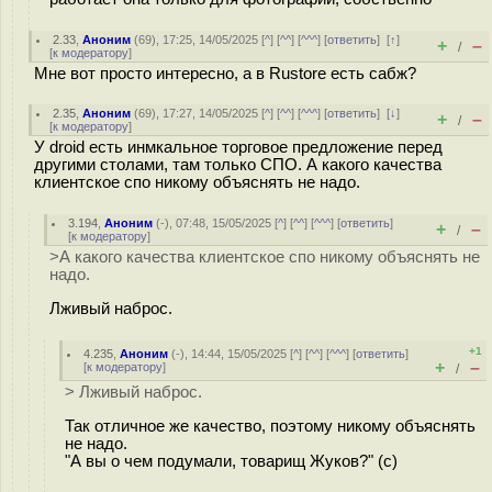
2.33
,
Аноним
(
69
), 17:25, 14/05/2025 [
^
] [
^^
] [
^^^
] [
ответить
]
[
↑
]
+
–
/
[
к модератору
]
Мне вот просто интересно, а в Rustore есть сабж?
2.35
,
Аноним
(
69
), 17:27, 14/05/2025 [
^
] [
^^
] [
^^^
] [
ответить
]
[
↓
]
+
–
/
[
к модератору
]
У droid есть инмкальное торговое предложение перед
другими столами, там только СПО. А какого качества
клиентское спо никому объяснять не надо.
3.194
,
Аноним
(
-
), 07:48, 15/05/2025 [
^
] [
^^
] [
^^^
] [
ответить
]
+
–
/
[
к модератору
]
>А какого качества клиентское спо никому объяснять не
надо.
Лживый наброс.
+1
4.235
,
Аноним
(
-
), 14:44, 15/05/2025 [
^
] [
^^
] [
^^^
] [
ответить
]
+
–
[
к модератору
]
/
> Лживый наброс.
Так отличное же качество, поэтому никому объяснять
не надо.
"А вы о чем подумали, товарищ Жуков?" (с)