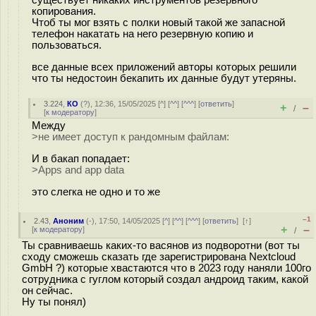
существует никаких инструментов резервного
копирования.
Чтоб ты мог взять с полки новый такой же запасной
телефон накатать на него резервную копию и
пользоваться.
все данные всех приложений авторы которых решили
что ты недостоин бекапить их данные будут утеряны.
3.224
,
КО
(
?
), 12:36, 15/05/2025 [
^
] [
^^
] [
^^^
] [
ответить
]
+
–
/
[
к модератору
]
Между
>не имеет доступ к рандомным файлам:
И в бакап попадает:
>Apps and app data
это слегка не одно и то же
–1
2.43
,
Аноним
(
-
), 17:50, 14/05/2025 [
^
] [
^^
] [
^^^
] [
ответить
]
[
↑
]
+
–
[
к модератору
]
/
Ты сравниваешь каких-то васянов из подворотни (вот ты
сходу сможешь сказать где зарегистрирована Nextcloud
GmbH ?) которые хвастаются что в 2023 году наняли 100го
сотрудника с гуглом который создал андроид таким, какой
он сейчас.
Ну ты понял)