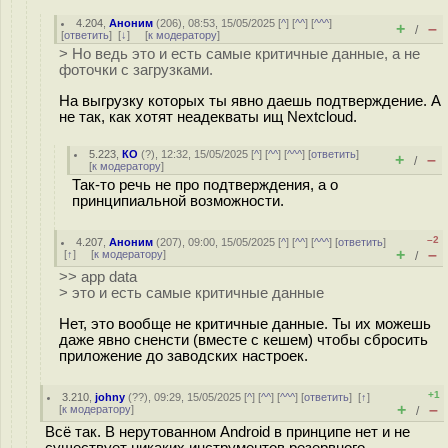
4.204
,
Аноним
(
206
), 08:53, 15/05/2025 [
^
] [
^^
] [
^^^
]
+
–
/
[
ответить
]
[
↓
] [
к модератору
]
> Но ведь это и есть самые критичные данные, а не
фоточки с загрузками.
На выгрузку которых ты явно даешь подтверждение. А
не так, как хотят неадекваты ищ Nextcloud.
5.223
,
КО
(
?
), 12:32, 15/05/2025 [
^
] [
^^
] [
^^^
] [
ответить
]
+
–
/
[
к модератору
]
Так-то речь не про подтверждения, а о
принципиальной возможности.
–2
4.207
,
Аноним
(
207
), 09:00, 15/05/2025 [
^
] [
^^
] [
^^^
] [
ответить
]
+
–
[
↑
] [
к модератору
]
/
>> app data
> это и есть самые критичные данные
Нет, это вообще не критичные данные. Ты их можешь
даже явно сненсти (вместе с кешем) чтобы сбросить
приложение до заводских настроек.
+1
3.210
,
johny
(
??
), 09:29, 15/05/2025 [
^
] [
^^
] [
^^^
] [
ответить
]
[
↑
]
+
–
[
к модератору
]
/
Всё так. В нерутованном Android в принципе нет и не