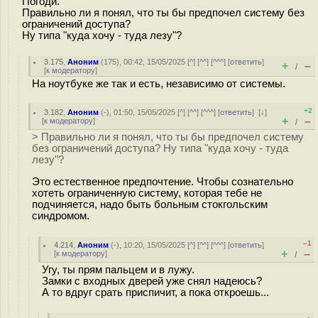
Погоди.
Правильно ли я понял, что ты бы предпочел систему без
ограничений доступа?
Ну типа "куда хочу - туда лезу"?
3.175
,
Аноним
(
175
), 00:42, 15/05/2025 [
^
] [
^^
] [
^^^
] [
ответить
]
+
–
/
[
к модератору
]
На ноутбуке же так и есть, независимо от системы.
+2
3.182
,
Аноним
(
-
), 01:50, 15/05/2025 [
^
] [
^^
] [
^^^
] [
ответить
]
[
↓
]
+
–
[
к модератору
]
/
> Правильно ли я понял, что ты бы предпочел систему
без ограничений доступа? Ну типа "куда хочу - туда
лезу"?
Это естественное предпочтение. Чтобы сознательно
хотеть ограниченную систему, которая тебе не
подчиняется, надо быть больным стокгольским
синдромом.
–1
4.214
,
Аноним
(
-
), 10:20, 15/05/2025 [
^
] [
^^
] [
^^^
] [
ответить
]
+
–
[
к модератору
]
/
Угу, ты прям пальцем и в лужу.
Замки с входных дверей уже снял надеюсь?
А то вдруг сpaть приспичит, а пока откроешь...