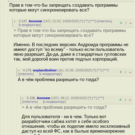
Прав в том что бы запрещать создавать программы
которые могут синхронизировать все?
3.147
,
Аноним
(
147
), 21:53, 14/05/2025 [
^
] [
^^
] [
^^^
] [
ответить
]
+
–
/
[
к модератору
]
> Прав в том что бы запрещать создавать программы
которые могут синхронизировать все?
Именно. В последних версиях Андроида программы не
имеют доступ "ко всему" - только если пользователь
явно разрешит. Да-да, даже в стандартных гугловских
так, мой дорогой воин против подлых корпораций.
4.179
,
waylandbeliver
(
ok
), 01:30, 15/05/2025 [
^
] [
^^
] [
^^^
]
+
–
/
[
ответить
]
[
к модератору
]
А в чём проблема разрешить-то тогда?
5.198
,
Аноним
(
197
), 08:12, 15/05/2025 [
^
] [
^^
] [
^^^
]
+
–
/
[
ответить
]
[
к модератору
]
> А в чём проблема разрешить-то тогда?
Для пользователя - ни в чем. Только вот
разработчики сабжа хотят к себе особого
отношения, чтобы их поделие имело эксклюзивный
даступ ко всей ФС, как в былые временапрежних