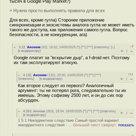
тысяч в Google Play Market?)
> Нужно просто выполнять правила для всех
Для всех, кроме гугла) Сторонее приложение
синхронизации и экосистемы аналога гугла не может иметь
такого же доступа, как приложения самого гугла. Вопрос
безопасности, а не конкуренции, ага)
–7
3.22
,
Аноним
(
62
), 16:52, 14/05/2025 [
^
] [
^^
] [
^^^
] [
ответить
]
[
↓
]
+
–
[
к модератору
]
/
Google платит за "вскрытие дыр", а f-droid нет. Поэтому
их там эксплуатируют втихую.
+11
4.132
,
Аноним
(
132
), 20:50, 14/05/2025 [
^
] [
^^
] [
^^^
]
+
–
[
ответить
]
[
к модератору
]
/
Как второе следует из первого? Аналогичный
аргумент: ты не потерял рога, следовательно ты их
имеешь. Этому софизму 2500 лет, и он до сих пор
абсурден.
4.263
,
Аноним
(
263
), 18:54, 16/05/2025 [
^
] [
^^
] [
^^^
] [
ответить
]
+
–
/
[
к модератору
]
1 5 1 Некорректное следствие Самый простой вариант
некорректного следствия - ...
большой текст свёрнут,
показать