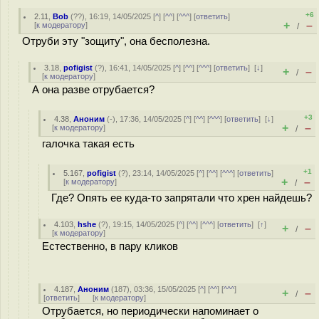
+6
2.11
,
Bob
(
??
), 16:19, 14/05/2025 [
^
] [
^^
] [
^^^
] [
ответить
]
+
–
[
к модератору
]
/
Отруби эту "зощиту", она бесполезна.
3.18
,
pofigist
(
?
), 16:41, 14/05/2025 [
^
] [
^^
] [
^^^
] [
ответить
]
[
↓
]
+
–
/
[
к модератору
]
А она разве отрубается?
+3
4.38
,
Аноним
(
-
), 17:36, 14/05/2025 [
^
] [
^^
] [
^^^
] [
ответить
]
[
↓
]
+
–
[
к модератору
]
/
галочка такая есть
+1
5.167
,
pofigist
(
?
), 23:14, 14/05/2025 [
^
] [
^^
] [
^^^
] [
ответить
]
+
–
[
к модератору
]
/
Где? Опять ее куда-то запрятали что хрен найдешь?
4.103
,
hshe
(
?
), 19:15, 14/05/2025 [
^
] [
^^
] [
^^^
] [
ответить
]
[
↑
]
+
–
/
[
к модератору
]
Естественно, в пару кликов
4.187
,
Аноним
(
187
), 03:36, 15/05/2025 [
^
] [
^^
] [
^^^
]
+
–
/
[
ответить
]
[
к модератору
]
Отрубается, но периодически напоминает о