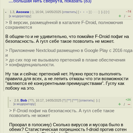
....большая нить свёрнута, показать (83)
–74
1.3
,
Аноним
(
-
), 16:04, 14/05/2025 [
ответить
] [
﹢﹢﹢
] [
· · ·
]
[
↓
] [
↑
]
+
–
[
к модератору
]
/
> В версии, размещённой в каталоге F-Droid, полномочия
сохраняются
В общем-то и не удивительно, что помойке F-Droid пофиг на
безопасность. А гугл себе такое позволить не может.
> Приложение Nextcloud размещено в Google Play с 2016 года
и
> до сих пор не вызывало претензий в плане обеспечения
> конфиденциальности.
Ну так и сейчас претензий нет. Нужно просто выполнять
правила для всех, а не лепить отмазы что эти возможности
"являются её конкурентными преимуществами". Гуглу как
побоку на это.
+26
2.8
,
Bob
(
??
), 16:17, 14/05/2025 [
^
] [
^^
] [
^^^
] [
ответить
]
[
↓
]
+
–
[
к модератору
]
/
> F-Droid пофиг на безопасность. А гугл себе такое
позволить не может
Проорал в голосину) Сколько вирусов и мусора было в
обеих? Статистическая погрешность f-droid против сотен