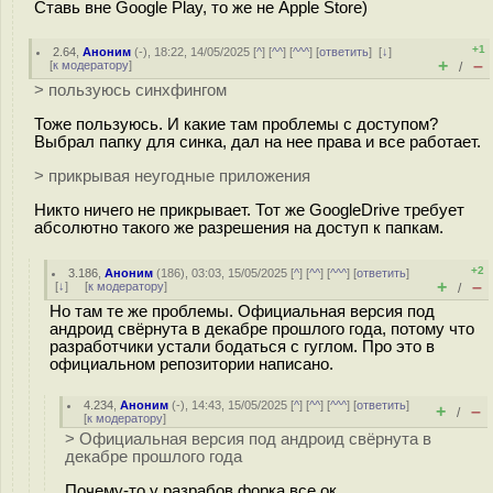
Ставь вне Google Play, то же не Apple Store)
+1
2.64
,
Аноним
(
-
), 18:22, 14/05/2025 [
^
] [
^^
] [
^^^
] [
ответить
]
[
↓
]
+
–
[
к модератору
]
/
> пользуюсь синхфингом
Тоже пользуюсь. И какие там проблемы с доступом?
Выбрал папку для синка, дал на нее права и все работает.
> прикрывая неугодные приложения
Никто ничего не прикрывает. Тот же GoogleDrive требует
абсолютно такого же разрешения на доступ к папкам.
+2
3.186
,
Аноним
(
186
), 03:03, 15/05/2025 [
^
] [
^^
] [
^^^
] [
ответить
]
+
–
[
↓
] [
к модератору
]
/
Но там те же проблемы. Официальная версия под
андроид свёрнута в декабре прошлого года, потому что
разработчики устали бодаться с гуглом. Про это в
официальном репозитории написано.
4.234
,
Аноним
(
-
), 14:43, 15/05/2025 [
^
] [
^^
] [
^^^
] [
ответить
]
+
–
/
[
к модератору
]
> Официальная версия под андроид свёрнута в
декабре прошлого года
Почему-то у разрабов форка все ок.