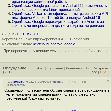
организации совместной работы
OpenNews: Google развивает в Android 16 возможность
запуска графических Linux-приложений
OpenNews: Vulkan стал официальным графическим API
платформы Android. Третий бета-выпуск Android 16
OpenNews: Google переходит к разработке Android за
закрытыми дверями с открытием кода после релизов
Лицензия:
CC BY 3.0
Короткая ссылка: https://opennet.ru/63236-nextcloud
Ключевые слова:
nextcloud
,
android
,
google
При перепечатке указание ссылки на opennet.ru обязательно
Обсуждение
Ajax
|
1 уровень
|
Линейный
|
+/-
|
Раскрыть
(251)
всё
|
RSS
+99
1.1
,
pofigist
(
?
), 16:03, 14/05/2025 [
ответить
] [
﹢﹢﹢
] [
· · ·
]
[
↓
]
+
–
[
к модератору
]
/
Ожидаемо. Пользователь обязан хранить все свои данные в
Гугле, локальными хранилищами пользуются только
преступники! (Сарказм, если что)