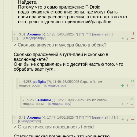
Найдёте.
Потому что в само приложение F-Droid
подключаются сторонние репы, где могут быть
свои правила распространения, в плоть до того что
есть репы отдельных приложений/разрабов.
–3
3.31
,
Аноним
(
-
), 17:20, 14/05/2025 [
^
] [
^^
] [
^^^
] [
ответить
]
[
↓
]
+
–
[
↑
] [
к модератору
]
/
> Сколько вирусов и мусора было в обеих?
Сколько приложений в гугл-плей и сколько в
васяномаркете?
Они бы не справились и с десятой частью того, что
обрабатывает гугл.
+1
4.258
,
pofigist
(
?
), 11:49, 16/05/2025
Скрыто ботом-
+
–
модератором
[
к модератору
]
/
+1
5.259
,
Аноним
(
-
), 12:23, 16/05/2025
Скрыто ботом-
+
–
модератором
[
к модератору
]
/
3.41
,
Аноним
(
-
), 17:47, 14/05/2025 [
^
] [
^^
] [
^^^
] [
ответить
]
[
↓
] [
↑
]
+
–
/
[
к модератору
]
> Статистическая погрешность f-droid
Статистическая погрешность это количество