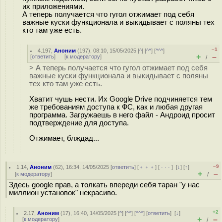
их приложениями.
А теперь получается что гугол отжимает под себя
важные куски функционала и выкидывает с поляны тех
кто там уже есть.
–1
4.197
,
Аноним
(
197
), 08:10, 15/05/2025 [
^
] [
^^
] [
^^^
]
+
–
[
ответить
]
[
к модератору
]
/
> А теперь получается что гугол отжимает под себя
важные куски функционала и выкидывает с поляны
тех кто там уже есть.
Хватит чушь нести. Их Google Drive подчиняется тем
же требованиям доступа к ФС, как и любая другая
программа. Загружаешь в него файл - Андроид просит
подтверждение для доступа.
Отжимает, блждад...
–9
1.14
,
Аноним
(
62
), 16:34, 14/05/2025 [
ответить
] [
﹢﹢﹢
] [
· · ·
]
[
↓
] [
↑
]
+
–
[
к модератору
]
/
Здесь google прав, а толкать впереди себя таран "у нас
миллион установок" некрасиво.
+2
2.17
,
Аноним
(
17
), 16:40, 14/05/2025 [
^
] [
^^
] [
^^^
] [
ответить
]
[
↓
]
+
–
[
к модератору
]
/