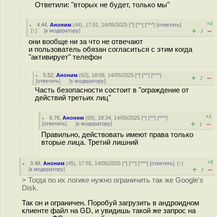
Ответили: "вторых не будет, только мы"
+2
4.44
,
Аноним
(
44
), 17:51, 14/05/2025 [
^
] [
^^
] [
^^^
] [
ответить
]
+
–
[
↑
] [
к модератору
]
/
они вообще ни за что не отвечают
и пользователь обязан согласиться с этим когда
"активирует" телефон
5.52
,
Аноним
(
62
), 18:06, 14/05/2025 [
^
] [
^^
] [
^^^
]
+
–
/
[
ответить
]
[
к модератору
]
Часть безопасности состоит в "ограждение от
действий третьих лиц"
+1
6.76
,
Аноним
(
69
), 18:34, 14/05/2025 [
^
] [
^^
] [
^^^
]
+
–
[
ответить
]
[
к модератору
]
/
Правильно, действовать имеют права только
вторые лица. Третий лишний
+3
3.48
,
Аноним
(
45
), 17:55, 14/05/2025 [
^
] [
^^
] [
^^^
] [
ответить
]
[
↑
]
+
–
[
к модератору
]
/
> Тогда по их логике нужно ограничить так же Google's
Disk.
Так он и ограничен. Поробуй загрузить в андроидном
клиенте файл на GD, и увидишь такой же запрос на