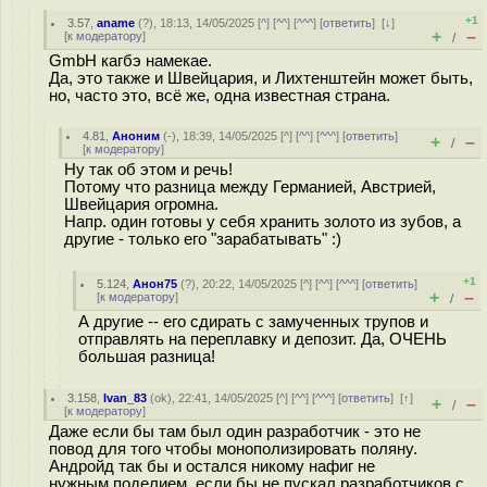
+1
3.57
,
aname
(
?
), 18:13, 14/05/2025 [
^
] [
^^
] [
^^^
] [
ответить
]
[
↓
]
+
–
[
к модератору
]
/
GmbH кагбэ намекае.
Да, это также и Швейцария, и Лихтенштейн может быть,
но, часто это, всё же, одна известная страна.
4.81
,
Аноним
(
-
), 18:39, 14/05/2025 [
^
] [
^^
] [
^^^
] [
ответить
]
+
–
/
[
к модератору
]
Ну так об этом и речь!
Потому что разница между Германией, Австрией,
Швейцария огромна.
Напр. один готовы у себя хранить золото из зубов, а
другие - только его "зарабатывать" :)
+1
5.124
,
Анон75
(
?
), 20:22, 14/05/2025 [
^
] [
^^
] [
^^^
] [
ответить
]
+
–
[
к модератору
]
/
А другие -- его сдирать с замученных трупов и
отправлять на переплавку и депозит. Да, ОЧЕНЬ
большая разница!
3.158
,
Ivan_83
(
ok
), 22:41, 14/05/2025 [
^
] [
^^
] [
^^^
] [
ответить
]
[
↑
]
+
–
/
[
к модератору
]
Даже если бы там был один разработчик - это не
повод для того чтобы монополизировать поляну.
Андройд так бы и остался никому нафиг не
нужным поделием, если бы не пускал разработчиков с