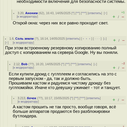
необходимости включения для безопасности системы.
+1
3.20
,
Аноним
(
62
), 16:43, 14/05/2025 [
^
] [
^^
] [
^^^
] [
ответить
]
[
↑
]
+
–
[
к модератору
]
/
Открой окна: через них все равно проходит свет.
1.6
,
Соль земли
(
?
), 16:14, 14/05/2025 [
ответить
] [
﹢﹢﹢
] [
· · ·
]
[
↓
]
+
–
/
[
↑
] [
к модератору
]
При этом встроенному резервному копированию полный
доступ с копированием на сервера Google. Ну вы поняли.
–2
2.12
,
Bob
(
??
), 16:20, 14/05/2025 [
^
] [
^^
] [
^^^
] [
ответить
]
[
↓
]
+
–
[
к модератору
]
/
Если купили дроид с гуглплеем и согласились на это с
первым запуском - да, так и должно быть.
Прошиваем кастом и радуемся чистому дроиду без
гуглпомойки. Иначе кто девушку ужинает - тот и танцует.
3.213
,
бочок
(
??
), 10:17, 15/05/2025 [
^
] [
^^
] [
^^^
] [
ответить
]
+
–
/
[
к модератору
]
А кастом прошить не так просто, вообще говоря, всё
больше аппаратов продаются без разблокировки
бутлоадера.
–1