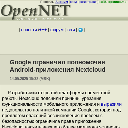
Профиль:
Аноним
(
вход
|
регистрация
)
неRU
opennet.me
[
новости
/
+++
|
форум
|
теги
|
]
Google ограничил полномочия
Android-приложения Nextcloud
14.05.2025 15:32 (MSK)
Разработчики открытой платформы совместной
работы Nextcloud пояснили причины урезания
функциональности мобильного приложения и
выразили
недовольство политикой компании Google, которая под
предлогом опасений возникновения проблем с
безопасностью ограничила права приложения
Nextcloud, насчитывающего более миллиона установок.