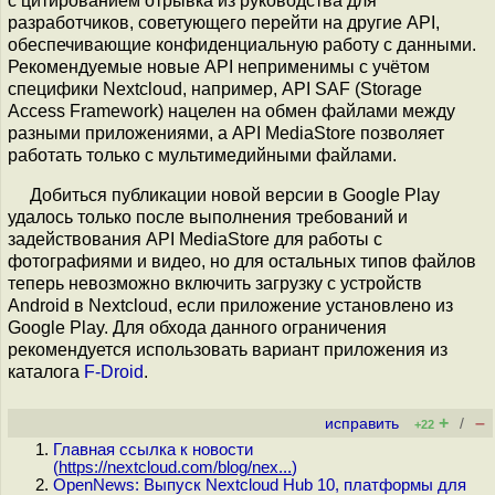
с цитированием отрывка из руководства для
разработчиков, советующего перейти на другие API,
обеспечивающие конфиденциальную работу с данными.
Рекомендуемые новые API неприменимы с учётом
специфики Nextcloud, например, API SAF (Storage
Access Framework) нацелен на обмен файлами между
разными приложениями, а API MediaStore позволяет
работать только с мультимедийными файлами.
Добиться публикации новой версии в Google Play
удалось только после выполнения требований и
задействования API MediaStore для работы с
фотографиями и видео, но для остальных типов файлов
теперь невозможно включить загрузку с устройств
Android в Nextcloud, если приложение установлено из
Google Play. Для обхода данного ограничения
рекомендуется использовать вариант приложения из
каталога
F-Droid
.
+
–
исправить
/
+22
Главная ссылка к новости
(
https://nextcloud.com/blog/nex...
)
OpenNews: Выпуск Nextcloud Hub 10, платформы для