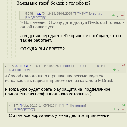
Зачем мне такой бекдор в телефоне?
5.246
,
нах.
(
?
), 19:13, 15/05/2025 [
^
] [
^^
] [
^^^
] [
ответить
]
+
–
/
[
к модератору
]
> Вот именно. Я хочу дать доступ Nextcloud только к
одной папке sync.
а ведроид передает тебе привет, и сообщает, что он
так не работает.
ОТКУДА ВЫ ЛЕЗЕТЕ?
–3
1.5
,
Аноним
(
5
), 16:11, 14/05/2025 [
ответить
] [
﹢﹢﹢
] [
· · ·
]
[
↓
] [
↑
]
+
–
[
к модератору
]
/
>Для обхода данного ограничения рекомендуется
использовать вариант приложения из каталога F-Droid.
и тогда уже будет орать play защита на "подделанное
приложение из неофициального источника")
+2
2.7
,
fi
(
ok
), 16:15, 14/05/2025 [
^
] [
^^
] [
^^^
] [
ответить
]
+
–
[
к модератору
]
/
С этим все нормально, у меня десяток приложений.