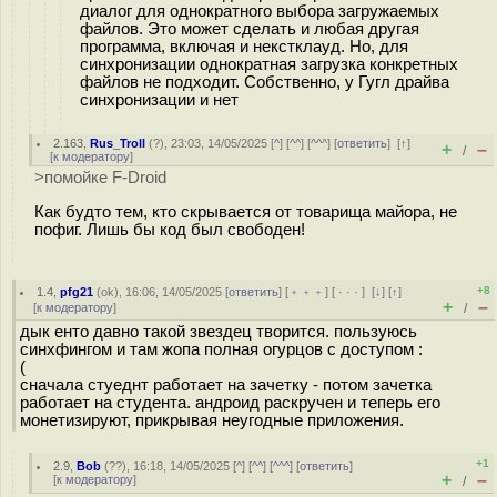
диалог для однократного выбора загружаемых
файлов. Это может сделать и любая другая
программа, включая и некстклауд. Но, для
синхронизации однократная загрузка конкретных
файлов не подходит. Собственно, у Гугл драйва
синхронизации и нет
2.163
,
Rus_Troll
(
?
), 23:03, 14/05/2025 [
^
] [
^^
] [
^^^
] [
ответить
]
[
↑
]
+
–
/
[
к модератору
]
>помойке F-Droid
Как будто тем, кто скрывается от товарища майора, не
пофиг. Лишь бы код был свободен!
+8
1.4
,
pfg21
(
ok
), 16:06, 14/05/2025 [
ответить
] [
﹢﹢﹢
] [
· · ·
]
[
↓
] [
↑
]
+
–
[
к модератору
]
/
дык енто давно такой звездец творится. пользуюсь
синхфингом и там жопа полная огурцов с доступом :
(
сначала стуеднт работает на зачетку - потом зачетка
работает на студента. андроид раскручен и теперь его
монетизируют, прикрывая неугодные приложения.
+1
2.9
,
Bob
(
??
), 16:18, 14/05/2025 [
^
] [
^^
] [
^^^
] [
ответить
]
+
–
[
к модератору
]
/