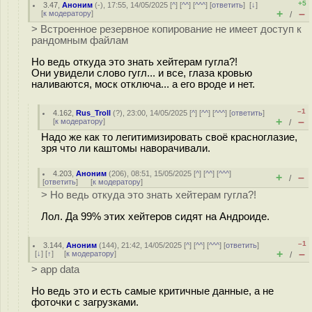
+5
3.47
,
Аноним
(
-
), 17:55, 14/05/2025 [
^
] [
^^
] [
^^^
] [
ответить
]
[
↓
]
+
–
[
к модератору
]
/
> Встроенное резервное копирование не имеет доступ к
рандомным файлам
Но ведь откуда это знать хейтерам гугла?!
Они увидели слово гугл... и все, глаза кровью
наливаются, моск отключа... а его вроде и нет.
–1
4.162
,
Rus_Troll
(
?
), 23:00, 14/05/2025 [
^
] [
^^
] [
^^^
] [
ответить
]
+
–
[
к модератору
]
/
Надо же как то легитимизировать своё краcнoглaзиe,
зря что ли каштомы наворачивали.
4.203
,
Аноним
(
206
), 08:51, 15/05/2025 [
^
] [
^^
] [
^^^
]
+
–
/
[
ответить
]
[
к модератору
]
> Но ведь откуда это знать хейтерам гугла?!
Лол. Да 99% этих хейтеров сидят на Андроиде.
–1
3.144
,
Аноним
(
144
), 21:42, 14/05/2025 [
^
] [
^^
] [
^^^
] [
ответить
]
+
–
[
↓
] [
↑
] [
к модератору
]
/
> app data
Но ведь это и есть самые критичные данные, а не
фоточки с загрузками.