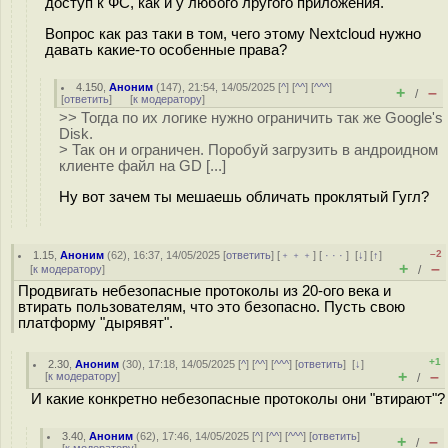
доступ к ФС, как и у любого лругого приложения.
Вопрос как раз таки в том, чего этому Nextcloud нужно
давать какие-то особенные права?
4.150
,
Аноним
(
147
), 21:54, 14/05/2025 [
^
] [
^^
] [
^^^
]
+
–
/
[
ответить
]
[
к модератору
]
>> Тогда по их логике нужно ограничить так же Google's
Disk.
> Так он и ограничен. Поробуй загрузить в андроидном
клиенте файл на GD [...]
Ну вот зачем ты мешаешь обличать проклятый Гугл?
–2
1.15
,
Аноним
(
62
), 16:37, 14/05/2025 [
ответить
] [
﹢﹢﹢
] [
· · ·
]
[
↓
] [
↑
]
+
–
[
к модератору
]
/
Продвигать небезопасные протоколы из 20-ого века и
втирать пользователям, что это безопасно. Пусть свою
платформу "дырявят".
+1
2.30
,
Аноним
(
30
), 17:18, 14/05/2025 [
^
] [
^^
] [
^^^
] [
ответить
]
[
↓
]
+
–
[
к модератору
]
/
И какие конкретно небезопасные протоколы они "втирают"?
3.40
,
Аноним
(
62
), 17:46, 14/05/2025 [
^
] [
^^
] [
^^^
] [
ответить
]
+
–
/