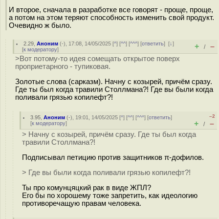
И второе, сначала в разработке все говорят - проще, проще,
а потом на этом теряют способность изменить свой продукт.
Очевидно ж было.
2.29
,
Аноним
(
-
), 17:08, 14/05/2025 [
^
] [
^^
] [
^^^
] [
ответить
]
[
↓
]
+
–
/
[
к модератору
]
>Вот потому-то идея сомещать открытое поверх
проприетарного - тупиковая.
Золотые слова (сарказм). Начну с козырей, причём сразу.
Где ты был когда травили Столлмана?! Где вы были когда
поливали грязью копилефт?!
–2
3.95
,
Аноним
(
-
), 19:01, 14/05/2025 [
^
] [
^^
] [
^^^
] [
ответить
]
+
–
[
к модератору
]
/
> Начну с козырей, причём сразу. Где ты был когда
травили Столлмана?!
Подписывал петицию против защитников π-дофилов.
> Где вы были когда поливали грязью копилефт?!
Ты про комунцяцкий рак в виде ЖПЛ?
Его бы по хорошему тоже запретить, как идеологию
противоречащую правам человека.