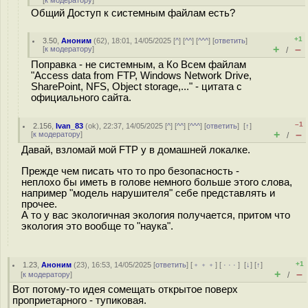
[
к модератору
]
Общий Доступ к системным файлам есть?
+1
3.50
,
Аноним
(
62
), 18:01, 14/05/2025 [
^
] [
^^
] [
^^^
] [
ответить
]
+
–
[
к модератору
]
/
Поправка - не системным, а Ко Всем файлам
"Access data from FTP, Windows Network Drive,
SharePoint, NFS, Object storage,..." - цитата с
официального сайта.
–1
2.156
,
Ivan_83
(
ok
), 22:37, 14/05/2025 [
^
] [
^^
] [
^^^
] [
ответить
]
[
↑
]
+
–
[
к модератору
]
/
Давай, взломай мой FTP у в домашней локалке.
Прежде чем писать что то про безопасность -
неплохо бы иметь в голове немного больше этого слова,
например "модель нарушителя" себе представлять и
прочее.
А то у вас экологичная экология получается, притом что
экология это вообще то "наука".
+1
1.23
,
Аноним
(
23
), 16:53, 14/05/2025 [
ответить
] [
﹢﹢﹢
] [
· · ·
]
[
↓
] [
↑
]
+
–
[
к модератору
]
/
Вот потому-то идея сомещать открытое поверх
проприетарного - тупиковая.