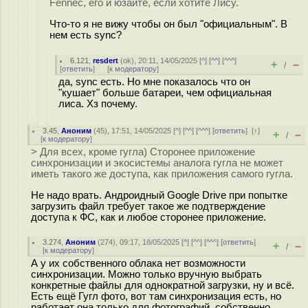
Fennec, его и юзайте, если хотите Лису.
Что-то я не вижу чтобы он был "официальным". В
нем есть sync?
6.121
,
resdert
(
ok
), 20:11, 14/05/2025 [
^
] [
^^
] [
^^^
]
+
–
/
[
ответить
]
[
к модератору
]
да, sync есть. Но мне показалось что он
"кушает" больше батареи, чем официальная
лиса. Хз почему.
3.45
,
Аноним
(
45
), 17:51, 14/05/2025 [
^
] [
^^
] [
^^^
] [
ответить
]
[
↑
]
+
–
/
[
к модератору
]
> Для всех, кроме гугла) Сторонее приложение
синхронизации и экосистемы аналога гугла не может
иметь такого же доступа, как приложения самого гугла.
Не надо врать. Андроидный Google Drive при попытке
загрузить файл требует такое же подтверждение
доступа к ФС, как и любое сторонее приложение.
3.274
,
Аноним
(
274
), 09:17, 18/05/2025 [
^
] [
^^
] [
^^^
] [
ответить
]
+
–
/
[
к модератору
]
А у их собственного облака нет возможности
синхронизации. Можно только вручную выбрать
конкретные файлы для однократной загрузки, ну и всё.
Есть ещё Гугл фото, вот там синхронизация есть, но
работает она только для фотографий, собственно