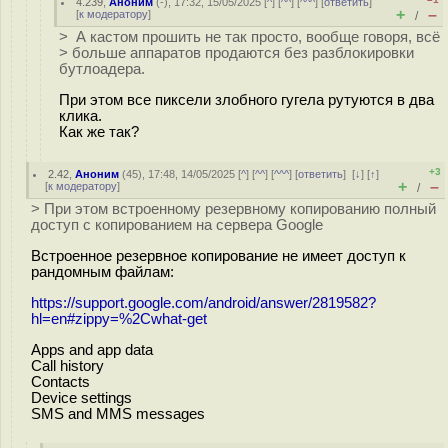
4.239
,
Аноним
(
-
), 17:32, 15/05/2025 [
^
] [
^^
] [
^^^
] [
ответить
]
+
–
[
к модератору
]
/
> А кастом прошить не так просто, вообще говоря, всё
> больше аппаратов продаются без разблокировки
бутлоадера.
При этом все пиксели злобного гугела рутуются в два
клика.
Как же так?
+3
2.42
,
Аноним
(
45
), 17:48, 14/05/2025 [
^
] [
^^
] [
^^^
] [
ответить
]
[
↓
] [
↑
]
+
–
[
к модератору
]
/
> При этом встроенному резервному копированию полный
доступ с копированием на сервера Google
Встроенное резервное копирование не имеет доступ к
рандомным файлам:
https://support.google.com/android/answer/2819582?
hl=en#zippy=%2Cwhat-get
Apps and app data
Call history
Contacts
Device settings
SMS and MMS messages