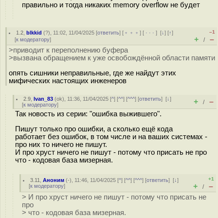
правильно и тогда никаких memory overflow не будет
–1
1.2
,
blkkid
(
?
), 11:02, 11/04/2025 [
ответить
] [
﹢﹢﹢
] [
· · ·
]
[
↓
] [
↑
]
+
–
[
к модератору
]
/
>приводит к переполнению буфера
>вызвана обращением к уже освобождённой области памяти
опять сишники неправильные, где же найдут этих
мифических настоящих инженеров
2.9
,
Ivan_83
(
ok
), 11:36, 11/04/2025 [
^
] [
^^
] [
^^^
] [
ответить
]
[
↓
]
+
–
/
[
к модератору
]
Так новость из серии: "ошибка выжившего".
Пишут только про ошибки, а сколько ещё кода
работает без ошибок, в том числе и на ваших системах -
про них то ничего не пишут.
И про хруст ничего не пишут - потому что присать не про
что - кодовая база мизерная.
+1
3.11
,
Аноним
(
-
), 11:46, 11/04/2025 [
^
] [
^^
] [
^^^
] [
ответить
]
[
↓
]
+
–
[
к модератору
]
/
> И про хруст ничего не пишут - потому что присать не
про
> что - кодовая база мизерная.