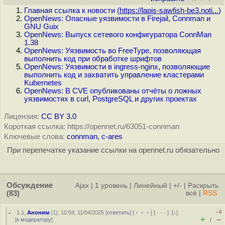
Главная ссылка к новости (
https://lapis-sawfish-be3.noti...
)
OpenNews: Опасные уязвимости в Firejail, Connman и
GNU Guix
OpenNews: Выпуск сетевого конфигуратора ConnMan
1.38
OpenNews: Уязвимость во FreeType, позволяющая
выполнить код при обработке шрифтов
OpenNews: Уязвимости в ingress-nginx, позволяющие
выполнить код и захватить управление кластерами
Kubernetes
OpenNews: В CVE опубликованы отчёты о ложных
уязвимостях в curl, PostgreSQL и других проектах
Лицензия:
CC BY 3.0
Короткая ссылка: https://opennet.ru/63051-connman
Ключевые слова:
connman
,
c-ares
При перепечатке указание ссылки на opennet.ru обязательно
Обсуждение
Ajax
|
1 уровень
|
Линейный
|
+/-
|
Раскрыть
(83)
всё
|
RSS
–6
1.1
,
Аноним
(
1
), 10:59, 11/04/2025 [
ответить
] [
﹢﹢﹢
] [
· · ·
]
[
↓
]
+
–
[
к модератору
]
/