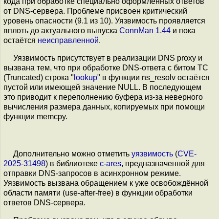
кода при обработке специально оформленных ответов
от DNS-сервера. Проблеме присвоен критический
уровень опасности (9.1 из 10). Уязвимость проявляется
вплоть до актуального выпуска
ConnMan 1.44
и пока
остаётся
неисправленной
.
Уязвимость присутствует в реализации DNS proxy и
вызвана тем, что при обработке DNS-ответа с битом TC
(Truncated) строка "
lookup
" в функции ns_resolv остаётся
пустой или имеющей значение NULL. В последующем
это приводит к переполнению буфера из-за неверного
вычисления размера данных, копируемых при помощи
функции memcpy.
Дополнительно можно отметить
уязвимость
(
CVE-
2025-31498
) в библиотеке
c-ares
, предназначенной для
отправки DNS-запросов в асинхронном режиме.
Уязвимость вызвана обращением к уже освобождённой
области памяти (use-after-free) в функции обработки
ответов DNS-сервера.