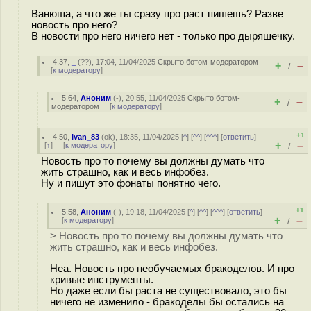
Ванюша, а что же ты сразу про раст пишешь? Разве
новость про него?
В новости про него ничего нет - только про дыряшечку.
4.37
,
_
(
??
), 17:04, 11/04/2025
Скрыто ботом-модератором
+
–
/
[
к модератору
]
5.64
,
Аноним
(
-
), 20:55, 11/04/2025
Скрыто ботом-
+
–
/
модератором
[
к модератору
]
+1
4.50
,
Ivan_83
(
ok
), 18:35, 11/04/2025 [
^
] [
^^
] [
^^^
] [
ответить
]
+
–
[
↑
] [
к модератору
]
/
Новость про то почему вы должны думать что
жить страшно, как и весь инфобез.
Ну и пишут это фонаты понятно чего.
+1
5.58
,
Аноним
(
-
), 19:18, 11/04/2025 [
^
] [
^^
] [
^^^
] [
ответить
]
+
–
[
к модератору
]
/
> Новость про то почему вы должны думать что
жить страшно, как и весь инфобез.
Неа. Новость про необучаемых бракоделов. И про
кривые инструменты.
Но даже если бы раста не существовало, это бы
ничего не изменило - бракоделы бы остались на