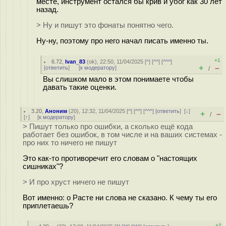
месте, инструмент остался бы крив и убог как 30 лет
назад.
> Ну и пишут это фонаты понятно чего.
Ну-ну, поэтому про него начал писать именно ты.
+1
6.72
,
Ivan_83
(
ok
), 22:50, 11/04/2025 [
^
] [
^^
] [
^^^
]
+
–
[
ответить
]
[
к модератору
]
/
Вы слишком мало в этом понимаете чтобы
давать такие оценки.
3.20
,
Аноним
(
20
), 12:32, 11/04/2025 [
^
] [
^^
] [
^^^
] [
ответить
]
[
↓
]
+
–
/
[
↑
] [
к модератору
]
> Пишут только про ошибки, а сколько ещё кода
работает без ошибок, в том числе и на ваших системах -
про них то ничего не пишут
Это как-то противоречит его словам о "настоящих
сишниках"?
> И про хруст ничего не пишут
Вот именно: о Расте ни слова не сказано. К чему ты его
приплетаешь?
+2