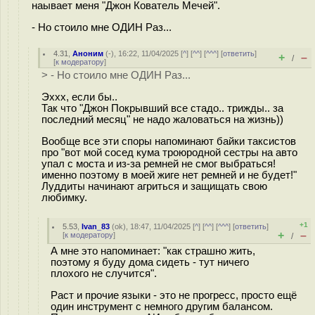
наывает меня "Джон Кователь Мечей".
- Но стоило мне ОДИН Раз...
4.31
,
Аноним
(
-
), 16:22, 11/04/2025 [
^
] [
^^
] [
^^^
] [
ответить
]
+
–
/
[
к модератору
]
> - Но стоило мне ОДИН Раз...
Эххх, если бы..
Так что "Джон Покрывший все стадо.. трижды.. за
последний месяц" не надо жаловаться на жизнь))
Вообще все эти споры напоминают байки таксистов
про "вот мой сосед кума троюродной сестры на авто
упал с моста и из-за ремней не смог выбраться!
именно поэтому в моей жиге нет ремней и не будет!"
Луддиты начинают агриться и защищать свою
любимку.
+1
5.53
,
Ivan_83
(
ok
), 18:47, 11/04/2025 [
^
] [
^^
] [
^^^
] [
ответить
]
+
–
[
к модератору
]
/
А мне это напоминает: "как страшно жить,
поэтому я буду дома сидеть - тут ничего
плохого не случится".
Раст и прочие языки - это не прогресс, просто ещё
один инструмент с немного другим балансом.