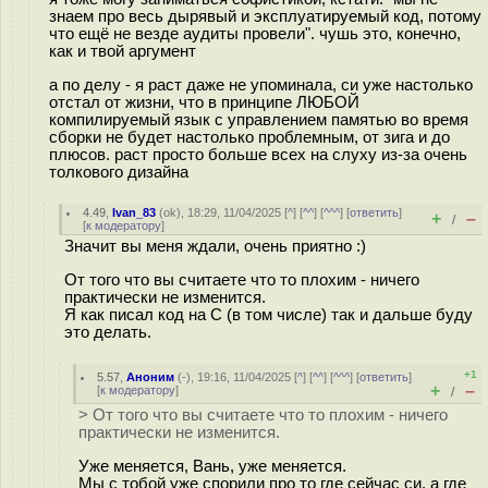
знаем про весь дырявый и эксплуатируемый код, потому
что ещё не везде аудиты провели". чушь это, конечно,
как и твой аргумент
а по делу - я раст даже не упоминала, си уже настолько
отстал от жизни, что в принципе ЛЮБОЙ
компилируемый язык с управлением памятью во время
сборки не будет настолько проблемным, от зига и до
плюсов. раст просто больше всех на слуху из-за очень
толкового дизайна
4.49
,
Ivan_83
(
ok
), 18:29, 11/04/2025 [
^
] [
^^
] [
^^^
] [
ответить
]
+
–
/
[
к модератору
]
Значит вы меня ждали, очень приятно :)
От того что вы считаете что то плохим - ничего
практически не изменится.
Я как писал код на С (в том числе) так и дальше буду
это делать.
+1
5.57
,
Аноним
(
-
), 19:16, 11/04/2025 [
^
] [
^^
] [
^^^
] [
ответить
]
+
–
[
к модератору
]
/
> От того что вы считаете что то плохим - ничего
практически не изменится.
Уже меняется, Вань, уже меняется.
Мы с тобой уже спорили про то где сейчас си, а где