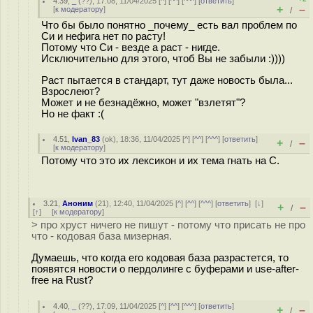
4.39
,
_
(
??
), 17:08, 11/04/2025 [
^
] [
^^
] [
^^^
] [
ответить
]
+
–
[
к модератору
]
/
Что бы было понятно _почему_ есть вал проблем по
Си и нефига нет по расту!
Потому что Си - везде а раст - нигде.
Исключительно для этого, чтоб Вы не забыли :))))
Раст пытается в стандарт, тут даже новость была...
Взрослеют?
Может и не безнадёжно, может "взлетят"?
Но не факт :(
4.51
,
Ivan_83
(
ok
), 18:36, 11/04/2025 [
^
] [
^^
] [
^^^
] [
ответить
]
+
–
/
[
к модератору
]
Потому что это их лексикон и их тема гнать на С.
3.21
,
Аноним
(
21
), 12:40, 11/04/2025 [
^
] [
^^
] [
^^^
] [
ответить
]
[
↓
]
+
–
/
[
↑
] [
к модератору
]
> про хруст ничего не пишут - потому что присать не про
что - кодовая база мизерная.
Думаешь, что когда его кодовая база разрастется, то
появятся новости о пердолинге с буферами и use-after-
free на Rust?
4.40
,
_
(
??
), 17:09, 11/04/2025 [
^
] [
^^
] [
^^^
] [
ответить
]
+
–
/