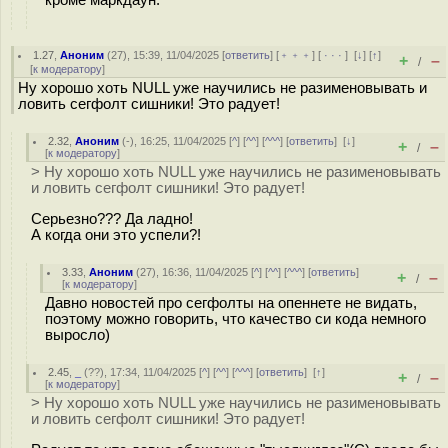
1.27
,
Аноним
(
27
), 15:39, 11/04/2025 [
ответить
] [
﹢﹢﹢
] [
· · ·
]
[
↓
] [
↑
]
+
–
/
[
к модератору
]
Ну хорошо хоть NULL уже научились не разименовывать и
ловить сегфолт сишники! Это радует!
2.32
,
Аноним
(
-
), 16:25, 11/04/2025 [
^
] [
^^
] [
^^^
] [
ответить
]
[
↓
]
+
–
/
[
к модератору
]
> Ну хорошо хоть NULL уже научились не разименовывать
и ловить сегфолт сишники! Это радует!
Серьезно??? Да ладно!
А когда они это успели?!
3.33
,
Аноним
(
27
), 16:36, 11/04/2025 [
^
] [
^^
] [
^^^
] [
ответить
]
+
–
/
[
к модератору
]
Давно новостей про сегфолты на опеннете не видать,
поэтому можно говорить, что качество си кода немного
выросло)
2.45
,
_
(
??
), 17:34, 11/04/2025 [
^
] [
^^
] [
^^^
] [
ответить
]
[
↑
]
+
–
/
[
к модератору
]
> Ну хорошо хоть NULL уже научились не разименовывать
и ловить сегфолт сишники! Это радует!