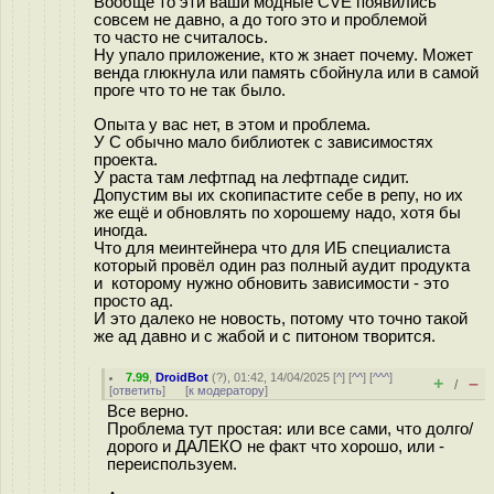
Вообще то эти ваши модные CVE появились
совсем не давно, а до того это и проблемой
то часто не считалось.
Ну упало приложение, кто ж знает почему. Может
венда глюкнула или память сбойнула или в самой
проге что то не так было.
Опыта у вас нет, в этом и проблема.
У С обычно мало библиотек с зависимостях
проекта.
У раста там лефтпад на лефтпаде сидит.
Допустим вы их скопипастите себе в репу, но их
же ещё и обновлять по хорошему надо, хотя бы
иногда.
Что для меинтейнера что для ИБ специалиста
который провёл один раз полный аудит продукта
и которому нужно обновить зависимости - это
просто ад.
И это далеко не новость, потому что точно такой
же ад давно и с жабой и с питоном творится.
7.99
,
DroidBot
(
?
), 01:42, 14/04/2025 [
^
] [
^^
] [
^^^
]
+
–
/
[
ответить
]
[
к модератору
]
Все верно.
Проблема тут простая: или все сами, что долго/
дорого и ДАЛЕКО не факт что хорошо, или -
переиспользуем.