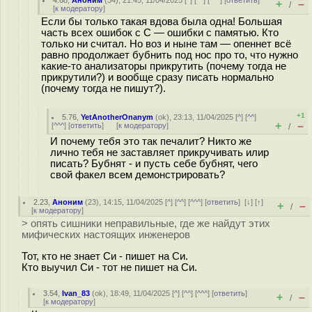
4.68
,
Аноним
(
34
), 21:45, 11/04/2025 [
^
] [
^^
] [
^^^
] [
ответить
]
+
–
/
[
к модератору
]
Если бы только такая вдова была одна! Большая
часть всех ошибок с С — ошибки с памятью. Кто
только ни считал. Но воз и ныне там — опеннет всё
равно продолжает бубнить под нос про то, что нужно
какие-то анализаторы прикрутить (почему тогда не
прикрутили?) и вообще сразу писать нормально
(почему тогда не пишут?).
+1
5.76
,
YetAnotherOnanym
(
ok
), 23:13, 11/04/2025 [
^
] [
^^
]
+
–
[
^^^
] [
ответить
]
[
к модератору
]
/
И почему тебя это так печалит? Никто же
лично тебя не заставляет прикручивать илир
писать? Бубнят - и пусть себе бубнят, чего
свой факел всем демонстрировать?
2.23
,
Аноним
(
23
), 14:15, 11/04/2025 [
^
] [
^^
] [
^^^
] [
ответить
]
[
↓
] [
↑
]
+
–
/
[
к модератору
]
> опять сишники неправильные, где же найдут этих
мифических настоящих инженеров
Тот, кто не знает Си - пишет на Си.
Кто выучил Си - тот не пишет на Си.
3.54
,
Ivan_83
(
ok
), 18:49, 11/04/2025 [
^
] [
^^
] [
^^^
] [
ответить
]
+
–
/
[
к модератору
]