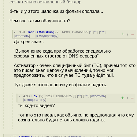
сознательно оставленный бэкдор.
б-ть, и у этого шапочка из фольги сползла...
Чем вас таким облучают-то?
3.91
,
Tron is Whistling
(
?
), 14:09, 12/04/2025 [
^
] [
^^
] [
^^^
]
+
–
/
[
ответить
]
[
к модератору
]
Да хрен знает.
"Выполнение кода при обработке специально
оформленных ответов от DNS-сервера"
Активатор - очень специфичный бит (TC), причём тот, кто
это писал знал цепочку вычислений, точно мог
предположить, что в случае TC туда уйдёт null.
Тут даже я готов шапочку из фольги надеть.
4.93
,
нах.
(
?
), 22:39, 12/04/2025 [
^
] [
^^
] [
^^^
] [
ответить
]
+
–
/
[
к модератору
]
ты код-то видел?
тот кто это писал, как обычно, не предполагал что ему
сознательно будут столь сложно гадить.