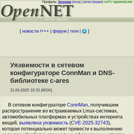
Профиль:
Аноним
(
вход
|
регистрация
)
неRU
opennet.me
[
новости
/
+++
|
форум
|
теги
|
]
Уязвимости в сетевом
конфигураторе ConnMan и DNS-
библиотеке c-ares
11.04.2025 10:33 (MSK)
В сетевом конфигураторе
ConnMan
, получившем
распространение во встраиваемых Linux-системах,
автомобильных платформах и устройствах интернета
вещей,
выявлена
уязвимость
(
CVE-2025-32743
),
которая потенциально может привести к выполнению