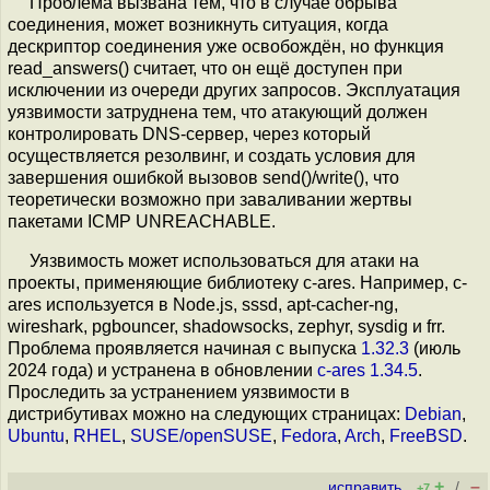
Проблема вызвана тем, что в случае обрыва
соединения, может возникнуть ситуация, когда
дескриптор соединения уже освобождён, но функция
read_answers() считает, что он ещё доступен при
исключении из очереди других запросов. Эксплуатация
уязвимости затруднена тем, что атакующий должен
контролировать DNS-сервер, через который
осуществляется резолвинг, и создать условия для
завершения ошибкой вызовов send()/write(), что
теоретически возможно при заваливании жертвы
пакетами ICMP UNREACHABLE.
Уязвимость может использоваться для атаки на
проекты, применяющие библиотeку c-ares. Например, c-
ares используется в Node.js, sssd, apt-cacher-ng,
wireshark, pgbouncer, shadowsocks, zephyr, sysdig и frr.
Проблема проявляется начиная с выпуска
1.32.3
(июль
2024 года) и устранена в обновлении
c-ares 1.34.5
.
Проследить за устранением уязвимости в
дистрибутивах можно на следующих страницах:
Debian
,
Ubuntu
,
RHEL
,
SUSE/openSUSE
,
Fedora
,
Arch
,
FreeBSD
.
+
–
исправить
/
+7