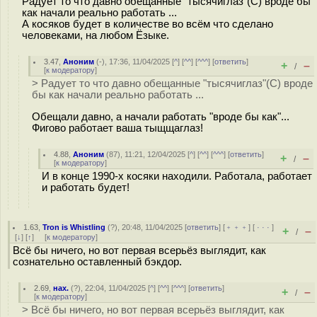
Радует то что давно обещанные "тысячиглаз"(С) вроде бы
как начали реально работать ...
А косяков будет в количестве во всём что сделано
человеками, на любом Ёзыке.
3.47
,
Аноним
(
-
), 17:36, 11/04/2025 [
^
] [
^^
] [
^^^
] [
ответить
]
+
–
/
[
к модератору
]
> Радует то что давно обещанные "тысячиглаз"(С) вроде
бы как начали реально работать ...
Обещали давно, а начали работать "вроде бы как"...
Фигово работает ваша тыщщаглаз!
4.88
,
Аноним
(
87
), 11:21, 12/04/2025 [
^
] [
^^
] [
^^^
] [
ответить
]
+
–
/
[
к модератору
]
И в конце 1990-х косяки находили. Работала, работает
и работать будет!
1.63
,
Tron is Whistling
(
?
), 20:48, 11/04/2025 [
ответить
] [
﹢﹢﹢
] [
· · ·
]
+
–
/
[
↓
] [
↑
] [
к модератору
]
Всё бы ничего, но вот первая всерьёз выглядит, как
сознательно оставленный бэкдор.
2.69
,
нах.
(
?
), 22:04, 11/04/2025 [
^
] [
^^
] [
^^^
] [
ответить
]
+
–
/
[
к модератору
]
> Всё бы ничего, но вот первая всерьёз выглядит, как