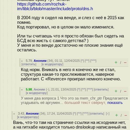
https://github.com/rozhuk-
im/liblcb/blob/master/include/proto/dns.h
В 2004 году я сидел на венде, и слез с неё в 2015 как
помню.
Код портировал, но в целом он мало изменился.
Или ты считаешь что я просто обязан был сидеть на
БСД всю жисть с самого детства? )
У меня и по венде достаточно не плохие знания ещё
остались.
5.79
,
Аноним
(
34
), 01:11, 12/04/2025 [
^
] [
^^
] [
^^^
]
+
–
/
[
ответить
]
[
к модератору
]
Код норм. Вникать в него я конечно же не стал,
структура какая-то прослеживается, наверное
работает. С «Reverce» проиграл немного конечно.
5.98
,
Аноним
(
-
), 21:01, 13/04/2025 [
^
] [
^^
] [
^^^
] [
ответить
]
+
–
/
[
к модератору
]
У меня два вопроса 1 Что это за mem_chr_ptr Предлагается
угадывать её аргумен...
большой текст свёрнут,
показать
3.43
,
Аноним
(
34
), 17:24, 11/04/2025 [
^
] [
^^
] [
^^^
] [
ответить
]
[
↑
]
+
–
/
[
к модератору
]
Вань, что-то там на страничке ссылки на исходники нет,
а на гитхабе находится только dnslookup написанный на