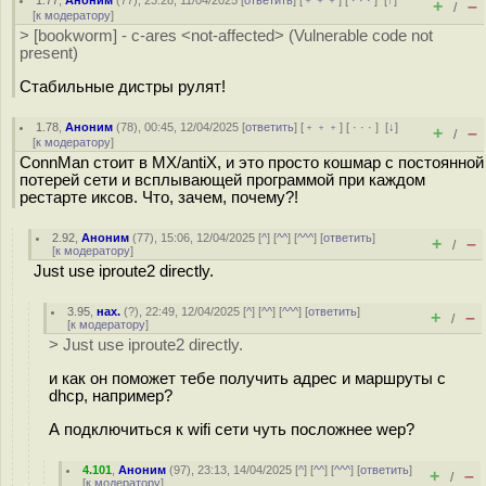
1.77
,
Аноним
(
77
), 23:28, 11/04/2025 [
ответить
] [
﹢﹢﹢
] [
· · ·
]
[
↑
]
+
–
/
[
к модератору
]
> [bookworm] - c-ares <not-affected> (Vulnerable code not
present)
Стабильные дистры рулят!
1.78
,
Аноним
(
78
), 00:45, 12/04/2025 [
ответить
] [
﹢﹢﹢
] [
· · ·
]
[
↓
]
+
–
/
[
к модератору
]
ConnMan стоит в MX/antiX, и это просто кошмар с постоянной
потерей сети и всплывающей программой при каждом
рестарте иксов. Что, зачем, почему?!
2.92
,
Аноним
(
77
), 15:06, 12/04/2025 [
^
] [
^^
] [
^^^
] [
ответить
]
+
–
/
[
к модератору
]
Just use iproute2 directly.
3.95
,
нах.
(
?
), 22:49, 12/04/2025 [
^
] [
^^
] [
^^^
] [
ответить
]
+
–
/
[
к модератору
]
> Just use iproute2 directly.
и как он поможет тебе получить адрес и маршруты с
dhcp, например?
А подключиться к wifi сети чуть посложнее wep?
4.101
,
Аноним
(
97
), 23:13, 14/04/2025 [
^
] [
^^
] [
^^^
] [
ответить
]
+
–
/
[
к модератору
]