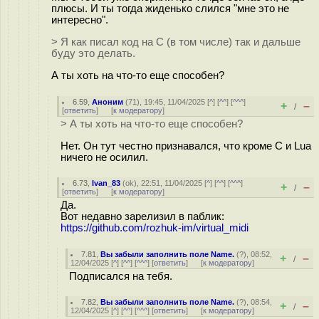
плюсы. И ты тогда жиденько слился "мне это не
интересно".
> Я как писал код на С (в том числе) так и дальше
буду это делать.
А ты хоть на что-то еще способен?
6.59
,
Аноним
(
71
), 19:45, 11/04/2025 [
^
] [
^^
] [
^^^
]
+
–
/
[
ответить
]
[
к модератору
]
> А ты хоть на что-то еще способен?
Нет. Он тут честно признавался, что кроме С и Lua
ничего не осилил.
6.73
,
Ivan_83
(
ok
), 22:51, 11/04/2025 [
^
] [
^^
] [
^^^
]
+
–
/
[
ответить
]
[
к модератору
]
Да.
Вот недавно зарелизил в паблик:
https://github.com/rozhuk-im/virtual_midi
7.81
,
Вы забыли заполнить поле Name.
(
?
), 08:52,
+
–
/
12/04/2025 [
^
] [
^^
] [
^^^
] [
ответить
]
[
к модератору
]
Подписался на тебя.
7.82
,
Вы забыли заполнить поле Name.
(
?
), 08:54,
+
–
/
12/04/2025 [
^
] [
^^
] [
^^^
] [
ответить
]
[
к модератору
]