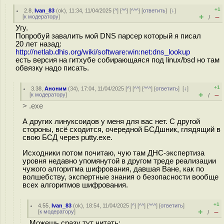
+1
2.8
,
Ivan_83
(
ok
), 11:34, 11/04/2025 [
^
] [
^^
] [
^^^
] [
ответить
]
[
↓
]
+
–
[
к модератору
]
/
Угу.
Попробуй завалить мой DNS парсер который я писал
20 лет назад:
http://netlab.dhis.org/wiki/software:win:net:dns_lookup
есть версия на гитхубе собирающаяся под linux/bsd но там
обвязку надо писать.
+1
3.38
,
Аноним
(
34
), 17:04, 11/04/2025 [
^
] [
^^
] [
^^^
] [
ответить
]
[
↓
]
+
–
[
к модератору
]
/
> .exe
А других линуксоидов у меня для вас нет. С другой
стороны, всё сходится, очередной БСДшник, глядящий в
свою БСД через putty.exe.
Исходники потом почитаю, чую там ДНС-экспертиза
уровня недавно упомянутой в другом треде реализации
чужого алгоритма шифрования, давшая Ване, как по
волшебству, экспертные знания о безопасности вообще
всех алгоритмов шифрования.
+1
4.55
,
Ivan_83
(
ok
), 18:54, 11/04/2025 [
^
] [
^^
] [
^^^
] [
ответить
]
+
–
[
к модератору
]
/
Можешь сразу тут читать: