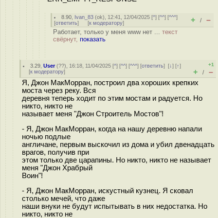
8.90
,
Ivan_83
(
ok
), 12:41, 12/04/2025 [
^
] [
^^
] [
^^^
]
+
–
/
[
ответить
]
[
к модератору
]
Работает, только у меня www нет ...
текст
свёрнут,
показать
+1
3.29
,
User
(
??
), 16:18, 11/04/2025 [
^
] [
^^
] [
^^^
] [
ответить
]
[
↓
] [
↑
]
+
–
[
к модератору
]
/
Я, Джон МакМорран, построил два хороших крепких
моста через реку. Вся
деревня теперь ходит по этим мостам и радуется. Но
никто, никто не
называет меня "Джон Строитель Мостов"!
- Я, Джон МакМорран, когда на нашу деревню напали
ночью подлые
англичане, первым выскочил из дома и убил двенадцать
врагов, получив при
этом только две царапины. Но никто, никто не называет
меня "Джон Храбрый
Воин"!
- Я, Джон МакМорран, искустный кузнец. Я сковал
столько мечей, что даже
наши внуки не будут испытывать в них недостатка. Но
никто, никто не