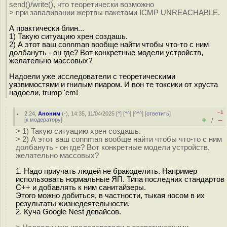
send()/write(), что теоретически возможно
> при заваливании жертвы пакетами ICMP UNREACHABLE.
А практически блин...
1) Такую ситуацию хрен создашь.
2) А этот ваш connman вообще найти чтобы что-то с ним
долбануть - он где? Вот конкретные модели устройств,
желательно массовых?
Надоели уже исследователи с теоретическими
уязвимостями и гнилым пиаром. И вон те токсики от хруста
надоели, trump 'em!
–1
2.24
,
Аноним
(
-
), 14:35, 11/04/2025 [
^
] [
^^
] [
^^^
] [
ответить
]
+
–
[
к модератору
]
/
> 1) Такую ситуацию хрен создашь.
> 2) А этот ваш connman вообще найти чтобы что-то с ним
долбануть - он где? Вот конкретные модели устройств,
желательно массовых?
1. Надо приучать людей не бракоделить. Например
использовать нормальные ЯП. Типа последних стандартов
С++ и добавлять к ним санитайзеры.
Этого можно добиться, в частности, тыкая носом в их
результаты жизнедеятельности.
2. Куча Google Nest девайсов.