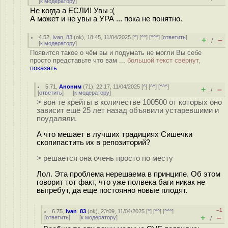
[
к модератору
]
Не когда а ЕСЛИ! Увы :(
А может и не увы а УРА ... пока не понятно.
4.52
,
Ivan_83
(
ok
), 18:45, 11/04/2025 [
^
] [
^^
] [
^^^
] [
ответить
]
+
–
/
[
к модератору
]
Появится такое о чём вы и подумать не могли Вы себе
просто представьте что вам ...
большой текст свёрнут,
показать
5.71
,
Аноним
(
71
), 22:17, 11/04/2025 [
^
] [
^^
] [
^^^
]
+
–
/
[
ответить
]
[
к модератору
]
> вон те крейты в количестве 100500 от которых оно
зависит ещё 25 лет назад объявили устаревшими и
поудаляли.
А что мешает в лучших традициях Сишечки
скопипастить их в репозиторий?
> решается она очень просто по месту
Лол. Эта проблема нерешаема в принципе. Об этом
говорит тот факт, что уже полвека баги никак не
выгребут, да еще постоянно новые плодят.
–1
6.75
,
Ivan_83
(
ok
), 23:09, 11/04/2025 [
^
] [
^^
] [
^^^
]
+
–
[
ответить
]
[
к модератору
]
/