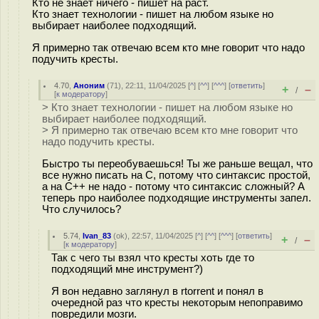
Кто не знает ничего - пишет на раст.
Кто знает технологии - пишет на любом языке но
выбирает наиболее подходящий.
Я примерно так отвечаю всем кто мне говорит что надо
подучить кресты.
4.70
,
Аноним
(
71
), 22:11, 11/04/2025 [
^
] [
^^
] [
^^^
] [
ответить
]
+
–
/
[
к модератору
]
> Кто знает технологии - пишет на любом языке но
выбирает наиболее подходящий.
> Я примерно так отвечаю всем кто мне говорит что
надо подучить кресты.
Быстро ты переобуваешься! Ты же раньше вещал, что
все нужно писать на С, потому что синтаксис простой,
а на С++ не надо - потому что синтаксис сложный? А
теперь про наиболее подходящие инструменты запел.
Что случилось?
5.74
,
Ivan_83
(
ok
), 22:57, 11/04/2025 [
^
] [
^^
] [
^^^
] [
ответить
]
+
–
/
[
к модератору
]
Так с чего ты взял что кресты хоть где то
подходящий мне инструмент?)
Я вон недавно заглянул в rtorrent и понял в
очередной раз что кресты некоторым непоправимо
повредили мозги.