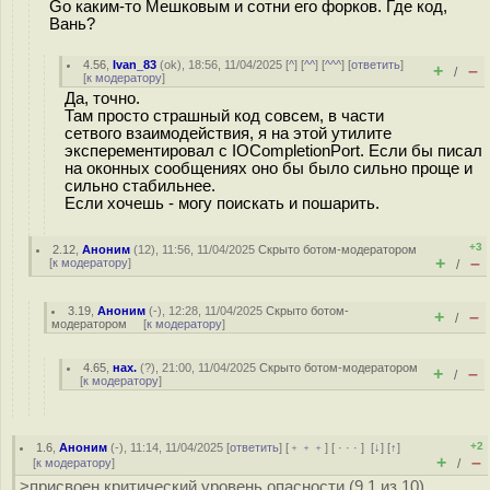
Go каким-то Мешковым и сотни его форков. Где код,
Вань?
4.56
,
Ivan_83
(
ok
), 18:56, 11/04/2025 [
^
] [
^^
] [
^^^
] [
ответить
]
+
–
/
[
к модератору
]
Да, точно.
Там просто страшный код совсем, в части
сетвого взаимодействия, я на этой утилите
эксперементировал с IOCompletionPort. Если бы писал
на оконных сообщениях оно бы было сильно проще и
сильно стабильнее.
Если хочешь - могу поискать и пошарить.
+3
2.12
,
Аноним
(
12
), 11:56, 11/04/2025
Скрыто ботом-модератором
+
–
[
к модератору
]
/
3.19
,
Аноним
(
-
), 12:28, 11/04/2025
Скрыто ботом-
+
–
/
модератором
[
к модератору
]
4.65
,
нах.
(
?
), 21:00, 11/04/2025
Скрыто ботом-модератором
+
–
/
[
к модератору
]
+2
1.6
,
Аноним
(
-
), 11:14, 11/04/2025 [
ответить
] [
﹢﹢﹢
] [
· · ·
]
[
↓
] [
↑
]
+
–
[
к модератору
]
/
>присвоен критический уровень опасности (9.1 из 10)