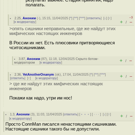
полагать.
–3
2.25
,
Аноним
(
-
), 15:15, 11/04/2025 [
^
] [
^^
] [
^^^
] [
ответить
]
[
↓
] [
↑
]
+
–
[
к модератору
]
/
>опять сишники неправильные, где же найдут этих
мифических настоящих инженеров
В России их нет. Есть плюсовики притворяющиеся
чситосишниками.
3.87
,
Аноним
(
87
), 11:18, 12/04/2025
Скрыто ботом-
+
–
/
модератором
[
к модератору
]
2.36
,
YetAnotherOnanym
(
ok
), 17:04, 11/04/2025 [
^
] [
^^
] [
^^^
]
+
–
/
[
ответить
]
[
↑
] [
к модератору
]
> где же найдут этих мифических настоящих
инженеров
Покажи как надо, утри им нос!
1.3
,
Аноним
(
3
), 11:03, 11/04/2025 [
ответить
] [
﹢﹢﹢
] [
· · ·
]
[
↓
] [
↑
]
+
–
/
[
к модератору
]
Просто ConnMan писался ненастоящими сишниками.
Настоящие сишники такого бы не допустили.