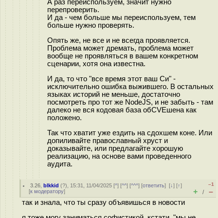
А раз переиспользуем, значит нужно
перепроверить.
И да - чем больше мы переиспользуем, тем
больше нужно проверять.
Опять же, не все и не всегда проявляется.
Проблема может дремать, проблема может
вообще не проявляться в вашем конкретном
сценарии, хотя она известна.
И да, то что "все время этот ваш Си" -
исключительно ошибка выжившего. В остальных
языках историй не меньше, достаточно
посмотреть про тот же NodeJS, и не забыть - там
далеко не вся кодовая база обCVEшена как
положено.
Так что хватит уже ездить на сдохшем коне. Или
допиливайте православный хруст и
доказывайте, или предлагайте хорошую
реализацию, на основе вами проведенного
аудита.
–1
3.26
,
blkkid
(
?
), 15:31, 11/04/2025 [
^
] [
^^
] [
^^^
] [
ответить
]
[
↓
] [
↑
]
+
–
[
к модератору
]
/
так и знала, что ты сразу объявишься в новости
я тоже могу заниматься софистикой, кстати. "мы не