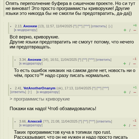
Опять переполнение буфера в сишечном проекте. Но си тут
не виноват! Это просто программисты криворукие! Другие
языки это никогда бы не смогли бы предотвратить, да-да))
+6
2.13
,
Аноним
(
13
), 11:57, 11/04/2025 [
^
] [
^^
] [
^^^
] [
ответить
]
[
↓
]
+
–
[
к модератору
]
/
Всё верно, криворукие.
Другие языки предотвратить не смогут потому, что нечего
им предотвращать.
–1
3.34
,
Аноним
(
34
), 16:51, 11/04/2025 [
^
] [
^^
] [
^^^
] [
ответить
]
+
–
[
к модератору
]
/
То есть ошибок никаких на самом деле нет, новость ни о
чём, просто™ надо сразу писать нормально.
+1
2.41
,
YetAnotherOnanym
(
ok
), 17:13, 11/04/2025 [
^
] [
^^
] [
^^^
]
+
–
[
ответить
]
[
↑
] [
к модератору
]
/
> программисты криворукие
Покажи как надо! Чтоб обзавидовались!
–1
3.66
,
Алексей
(
??
), 21:08, 11/04/2025 [
^
] [
^^
] [
^^^
] [
ответить
]
+
–
[
к модератору
]
/
Таких программистов куча в топиках про rust.
Рассказывают, что он не нужен и надо просто писать