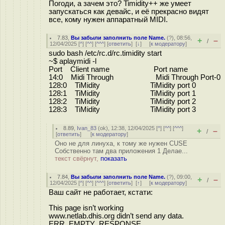
Погоди, а зачем это? Timidity++ же умеет
запускаться как девайс, и её прекрасно видят
все, кому нужен аппаратный MIDI.
7.83
,
Вы забыли заполнить поле Name.
(
?
), 08:56,
+
–
/
12/04/2025 [
^
] [
^^
] [
^^^
] [
ответить
]
[
↓
] [
к модератору
]
sudo bash /etc/rc.d/rc.timidity start
~$ aplaymidi -l
Port Client name Port name
14:0 Midi Through Midi Through Port-0
128:0 TiMidity TiMidity port 0
128:1 TiMidity TiMidity port 1
128:2 TiMidity TiMidity port 2
128:3 TiMidity TiMidity port 3
8.89
,
Ivan_83
(
ok
), 12:38, 12/04/2025 [
^
] [
^^
] [
^^^
]
+
–
/
[
ответить
]
[
к модератору
]
Оно не для линуха, к тому же нужен CUSE
Собственно там два приложения 1 Делае...
текст свёрнут,
показать
7.84
,
Вы забыли заполнить поле Name.
(
?
), 09:00,
+
–
/
12/04/2025 [
^
] [
^^
] [
^^^
] [
ответить
]
[
↑
] [
к модератору
]
Ваш сайт не работает, кстати:
This page isn’t working
www.netlab.dhis.org didn’t send any data.
ERR_EMPTY_RESPONSE