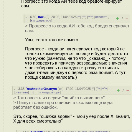
Прогресс это когда АИ тебе код бредогенерирует
сам.
6.60
,
нах.
(
?
), 20:02, 11/04/2025 [
^
] [
^^
] [
^^^
] [
ответить
]
+
–
/
[
к модератору
]
> Прогресс это когда АИ тебе код бредогенерирует
сам.
Увы, сорта того же самого.
Прогресс - когда аи нагенерирует код который не
только скомпилируется, но еще и будет делать то
что нужно (заметим, не то что _сказано_ - потому
что проверять к примеру возвращаемые значения
я не собираюсь на каждую строчку его пинать -
даже т-пейший джун с первого раза поймет. А тут
проще самому написать.)
3.35
,
YetAnotherOnanym
(
ok
), 17:02, 11/04/2025 [
^
] [
^^
] [
^^^
]
+
–
/
[
ответить
]
[
↑
] [
к модератору
]
> Так новость из серии: "ошибка выжившего".
> Пишут только про ошибки, а сколько ещё кода
работает без ошибок,
Это, скорее, "ошибка вдовы" - "мой умер после X, значит,
X для всех смертельно".