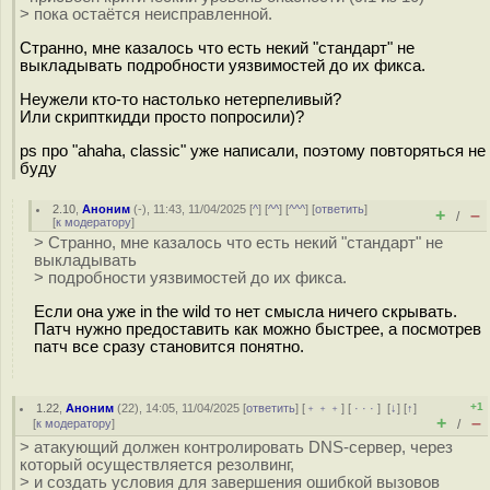
> пока остаётся неисправленной.
Странно, мне казалось что есть некий "стандарт" не
выкладывать подробности уязвимостей до их фикса.
Неужели кто-то настолько нетерпеливый?
Или скрипткидди просто попросили)?
ps про "ahaha, classic" уже написали, поэтому повторяться не
буду
2.10
,
Аноним
(
-
), 11:43, 11/04/2025 [
^
] [
^^
] [
^^^
] [
ответить
]
+
–
/
[
к модератору
]
> Странно, мне казалось что есть некий "стандарт" не
выкладывать
> подробности уязвимостей до их фикса.
Если она уже in the wild то нет смысла ничего скрывать.
Патч нужно предоставить как можно быстрее, а посмотрев
патч все сразу становится понятно.
+1
1.22
,
Аноним
(
22
), 14:05, 11/04/2025 [
ответить
] [
﹢﹢﹢
] [
· · ·
]
[
↓
] [
↑
]
+
–
[
к модератору
]
/
> атакующий должен контролировать DNS-сервер, через
который осуществляется резолвинг,
> и создать условия для завершения ошибкой вызовов