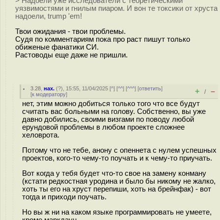
> Надоели уже исследователи с теоретическими
уязвимостями и гнилым пиаром. И вон те токсики от хруста
надоели, trump 'em!
Твои ожидания - твои проблемы.
Судя по комментариям пока про раст пишут только
обиженые фанатики СИ.
Растоводы еще даже не пришли.
3.28
,
нах.
(
?
), 15:55, 11/04/2025 [
^
] [
^^
] [
^^^
] [
ответить
]
+
–
/
[
к модератору
]
нет, этим можно добиться только того что все будут
считать вас больными на голову. Собственно, вы уже
давно добились, своими визгами по поводу любой
ерундовой проблемы в любом проекте сложнее
хеловрота.
Потому что не тебе, анону с опеннета с нулем успешных
проектов, кого-то чему-то поучать и к чему-то приучать.
Вот когда у тебя будет что-то свое на замену конману
(кстати редкостная уродина и было бы никому не жалко,
хоть ты его на хруст перепиши, хоть на брейнфак) - вот
тогда и приходи поучать.
Но вы ж ни на каком языке программировать не умеете,
кроме маркдаун.