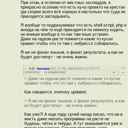
При этом, в отличии от местных экспердов, я
прекрасно осознаю что есть куча проекто на крестах
где скорее всего всё хорошо и настолько что туда не
приходится заглядывать.
Я вообще то подразумевал что есть shell script, php и
иногда на чём то ещё приходится по немногу кодить,
не вникая вообще в то как там язык устроен.
Даже на гадком расте помнится какие то куски
правил чтобы что то там с либрессл собиралось.
Я же не фонат языков, я фонат результата, а как он
будет достигнут - не очень важно.
+1
6.97
,
Аноним
(
97
), 17:09, 13/04/2025 [
^
] [
^^
] [
^^^
]
+
–
[
ответить
]
[
к модератору
]
/
> Даже на гадком расте помнится какие то куски
правил чтобы что то там с либрессл собиралось.
Как говорится, memory updated.
> Я же не фонат языков, я фонат результата, а как
он будет достигнут - не очень важно.
Как уже?! А еще пару срчей назад писал, что ни в
жисть даже нюхать программы на расте не
будешь, чётко и твёрдо. А тут оказывается уже и
результат важнее. Стадия принятия, надо