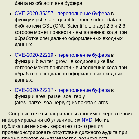
байта из области вне буфера.
CVE-2020-35357
-
переполнение буфера
в
функции gsl_stats_quantile_from_sorted_data из
библиотеки GSL (GNU Scientific Library) 2.5 и 2.6,
которое может привести к выполнению кода при
обработке специально оформленных входных
данных.
CVE-2020-22219
-
переполнение буфера
в
функции bitwriter_grow_ в кодировщике flac,
которое может привести к выполнению кода при
обработке специально оформленных входных
данных.
CVE-2020-22217
-
переполнение буфера
в
функции ares_parse_soa_reply
(ares_parse_soa_reply.c) из пакета c-ares.
Спорные отчёты направлены анонимно через сервис
информирования об уязвимостях
NVD
. Мотив
публикации не ясен, вероятно кто-то решил
продемонстрировать отсутствие должного аудита при
приёме отчётов об уязвимостях, возможность