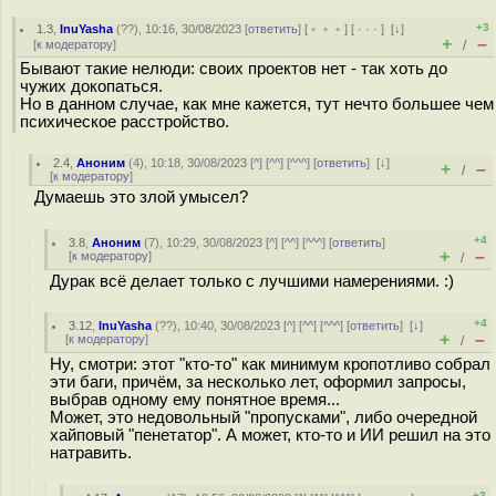
+3
1.3
,
InuYasha
(
??
), 10:16, 30/08/2023 [
ответить
] [
﹢﹢﹢
] [
· · ·
]
[
↓
]
+
–
[
к модератору
]
/
Бывают такие нелюди: своих проектов нет - так хоть до
чужих докопаться.
Но в данном случае, как мне кажется, тут нечто большее чем
психическое расстройство.
2.4
,
Аноним
(
4
), 10:18, 30/08/2023 [
^
] [
^^
] [
^^^
] [
ответить
]
[
↓
]
+
–
/
[
к модератору
]
Думаешь это злой умысел?
+4
3.8
,
Аноним
(
7
), 10:29, 30/08/2023 [
^
] [
^^
] [
^^^
] [
ответить
]
+
–
[
к модератору
]
/
Дурак всё делает только с лучшими намерениями. :)
+4
3.12
,
InuYasha
(
??
), 10:40, 30/08/2023 [
^
] [
^^
] [
^^^
] [
ответить
]
[
↓
]
+
–
[
к модератору
]
/
Ну, смотри: этот "кто-то" как минимум кропотливо собрал
эти баги, причём, за несколько лет, оформил запросы,
выбрав одному ему понятное время...
Может, это недовольный "пропусками", либо очередной
хайповый "пенетатор". А может, кто-то и ИИ решил на это
натравить.
+3