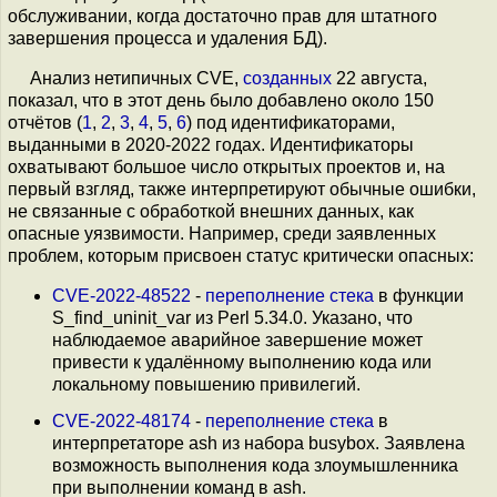
обслуживании, когда достаточно прав для штатного
завершения процесса и удаления БД).
Анализ нетипичных CVE,
созданных
22 августа,
показал, что в этот день было добавлено около 150
отчётов (
1
,
2
,
3
,
4
,
5
,
6
) под идентификаторами,
выданными в 2020-2022 годах. Идентификаторы
охватывают большое число открытых проектов и, на
первый взгляд, также интерпретируют обычные ошибки,
не связанные с обработкой внешних данных, как
опасные уязвимости. Например, среди заявленных
проблем, которым присвоен статус критически опасных:
CVE-2022-48522
-
переполнение стека
в функции
S_find_uninit_var из Perl 5.34.0. Указано, что
наблюдаемое аварийное завершение может
привести к удалённому выполнению кода или
локальному повышению привилегий.
CVE-2022-48174
-
переполнение стека
в
интерпретаторе ash из набора busybox. Заявлена
возможность выполнения кода злоумышленника
при выполнении команд в ash.