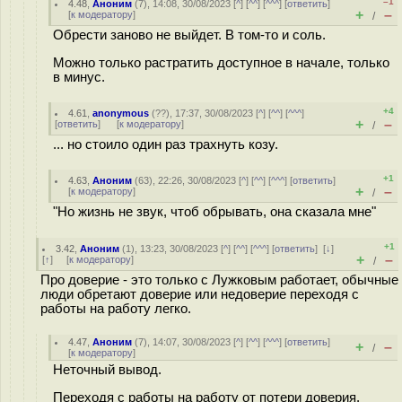
–1
4.48
,
Аноним
(
7
), 14:08, 30/08/2023 [
^
] [
^^
] [
^^^
] [
ответить
]
+
–
[
к модератору
]
/
Обрести заново не выйдет. В том-то и соль.
Можно только растратить доступное в начале, только
в минус.
+4
4.61
,
anonymous
(
??
), 17:37, 30/08/2023 [
^
] [
^^
] [
^^^
]
+
–
[
ответить
]
[
к модератору
]
/
... но стоило один раз трахнуть козу.
+1
4.63
,
Аноним
(
63
), 22:26, 30/08/2023 [
^
] [
^^
] [
^^^
] [
ответить
]
+
–
[
к модератору
]
/
"Но жизнь не звук, чтоб обрывать, она сказала мне"
+1
3.42
,
Аноним
(
1
), 13:23, 30/08/2023 [
^
] [
^^
] [
^^^
] [
ответить
]
[
↓
]
+
–
[
↑
] [
к модератору
]
/
Про доверие - это только с Лужковым работает, обычные
люди обретают доверие или недоверие переходя с
работы на работу легко.
4.47
,
Аноним
(
7
), 14:07, 30/08/2023 [
^
] [
^^
] [
^^^
] [
ответить
]
+
–
/
[
к модератору
]
Неточный вывод.
Переходя с работы на работу от потери доверия,