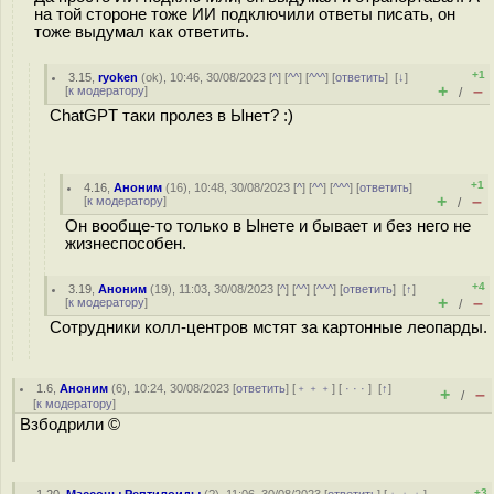
на той стороне тоже ИИ подключили ответы писать, он
тоже выдумал как ответить.
+1
3.15
,
ryoken
(
ok
), 10:46, 30/08/2023 [
^
] [
^^
] [
^^^
] [
ответить
]
[
↓
]
+
–
[
к модератору
]
/
ChatGPT таки пролез в Ынет? :)
+1
4.16
,
Аноним
(
16
), 10:48, 30/08/2023 [
^
] [
^^
] [
^^^
] [
ответить
]
+
–
[
к модератору
]
/
Он вообще-то только в Ынете и бывает и без него не
жизнеспособен.
+4
3.19
,
Аноним
(
19
), 11:03, 30/08/2023 [
^
] [
^^
] [
^^^
] [
ответить
]
[
↑
]
+
–
[
к модератору
]
/
Сотрудники колл-центров мстят за картонные леопарды.
1.6
,
Аноним
(
6
), 10:24, 30/08/2023 [
ответить
] [
﹢﹢﹢
] [
· · ·
]
[
↑
]
+
–
/
[
к модератору
]
Взбодрили ©
+3