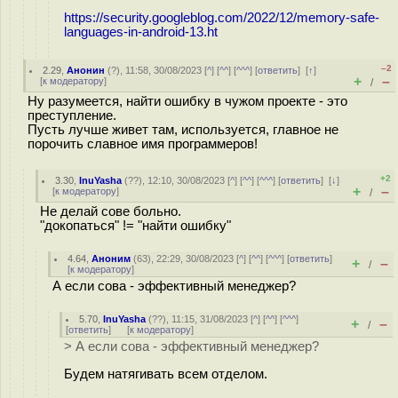
https://security.googleblog.com/2022/12/memory-safe-
languages-in-android-13.ht
–2
2.29
,
Анонин
(
?
), 11:58, 30/08/2023 [
^
] [
^^
] [
^^^
] [
ответить
]
[
↑
]
+
–
[
к модератору
]
/
Ну разумеется, найти ошибку в чужом проекте - это
преступление.
Пусть лучше живет там, используется, главное не
порочить славное имя программеров!
+2
3.30
,
InuYasha
(
??
), 12:10, 30/08/2023 [
^
] [
^^
] [
^^^
] [
ответить
]
[
↓
]
+
–
[
к модератору
]
/
Не делай сове больно.
"докопаться" != "найти ошибку"
4.64
,
Аноним
(
63
), 22:29, 30/08/2023 [
^
] [
^^
] [
^^^
] [
ответить
]
+
–
/
[
к модератору
]
А если сова - эффективный менеджер?
5.70
,
InuYasha
(
??
), 11:15, 31/08/2023 [
^
] [
^^
] [
^^^
]
+
–
/
[
ответить
]
[
к модератору
]
> А если сова - эффективный менеджер?
Будем натягивать всем отделом.