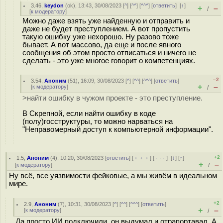
3.46
,
keydon
(
ok
), 13:43, 30/08/2023 [
^
] [
^^
] [
^^^
] [
ответить
]
[
↑
]
+
–
/
[
к модератору
]
Можно даже взять уже найденную и отправить и
даже не будет преступлением. А вот пропустить
такую ошибку уже нехорошо. Ну разово тоже
бывает. А вот массово, да еще и после явного
сообщения об этом просто отписаться и ничего не
сделать - это уже многое говорит о компетенциях.
–2
3.54
,
Аноним
(
51
), 16:09, 30/08/2023 [
^
] [
^^
] [
^^^
] [
ответить
]
+
–
[
к модератору
]
/
>найти ошибку в чужом проекте - это преступление.
В Скрепной, если найти ошибку в коде
(полу)госструктуры, то можно нарваться на
"Неправомерный доступ к компьютерной информации".
+2
1.5
,
Аноним
(
4
), 10:20, 30/08/2023 [
ответить
] [
﹢﹢﹢
] [
· · ·
]
[
↓
] [
↑
]
+
–
[
к модератору
]
/
Ну всё, все уязвимости фейковые, а мы живём в идеальном
мире.
+2
2.9
,
Аноним
(
7
), 10:31, 30/08/2023 [
^
] [
^^
] [
^^^
] [
ответить
]
+
–
[
к модератору
]
/
Да просто ИИ подключили, он выдумал и отрапортавал. А