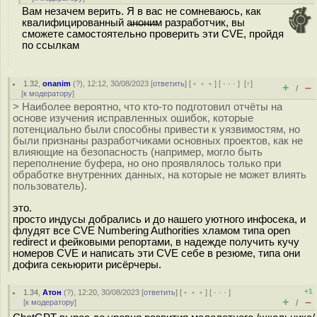
Вам незачем верить. Я в вас не сомневаюсь, как
квалифицированный а̶н̶о̶н̶и̶м разработчик, вы
сможете самостоятельно проверить эти CVE, пройдя
по ссылкам
1.32
,
onanim
(
?
), 12:12, 30/08/2023 [
ответить
] [
﹢﹢﹢
] [
· · ·
]
[
↑
]
+
–
/
[
к модератору
]
> Наиболее вероятно, что кто-то подготовил отчёты на
основе изучения исправленных ошибок, которые
потенциально были способны привести к уязвимостям, но
были признаны разработчиками основных проектов, как не
влияющие на безопасность (например, могло быть
переполнение буфера, но оно проявлялось только при
обработке внутренних данных, на которые не может влиять
пользователь).
это.
просто индусы добрались и до нашего уютного инфосека, и
флудят все CVE Numbering Authorities хламом типа open
redirect и фейковыми репортами, в надежде получить кучу
номеров CVE и написать эти CVE себе в резюме, типа они
дофига секьюрити рисёрчеры.
+1
1.34
,
Атон
(
?
), 12:20, 30/08/2023 [
ответить
] [
﹢﹢﹢
] [
· · ·
]
+
–
[
к модератору
]
/