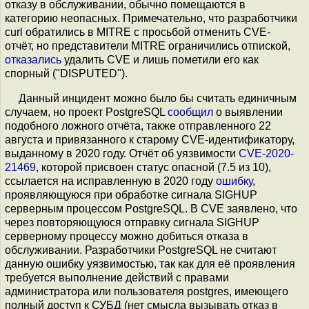
отказу в обслуживании, обычно помещаются в
категорию неопасных. Примечательно, что разработчики
curl обратились в MITRE с просьбой отменить CVE-
отчёт, но представители MITRE ограничились отпиской,
отказались
удалить CVE и лишь пометили его как
спорный ("DISPUTED").
Данный инцидент можно было бы считать единичным
случаем, но проект PostgreSQL
сообщил
о выявлении
подобного ложного отчёта, также отправленного 22
августа и привязанного к старому CVE-идентификатору,
выданному в 2020 году. Отчёт об уязвимости
CVE-2020-
21469
, которой присвоен статус опасной (7.5 из 10),
ссылается на исправленную в 2020 году
ошибку
,
проявляющуюся при обработке сигнала SIGHUP
серверным процессом PostgreSQL. В CVE заявлено, что
через повторяющуюся отправку сигнала SIGHUP
серверному процессу можно добиться отказа в
обслуживании. Разработчики PostgreSQL не считают
данную ошибку уязвимостью, так как для её проявления
требуется выполнение действий с правами
администратора или пользователя postgres, имеющего
полный доступ к СУБД (нет смысла вызывать отказ в