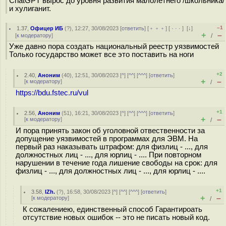
ChatGPT вырос до уровня развития малолетнего /школьника/
и хулиганит.
–1
1.37
,
Офицер ИБ
(
?
), 12:27, 30/08/2023 [
ответить
] [
﹢﹢﹢
] [
· · ·
]
[
↓
]
+
–
[
к модератору
]
/
Уже давно пора создать национальный реестр уязвимостей
Только государство может все это поставить на ноги
+2
2.40
,
Аноним
(
40
), 12:51, 30/08/2023 [
^
] [
^^
] [
^^^
] [
ответить
]
+
–
[
к модератору
]
/
https://bdu.fstec.ru/vul
+1
2.56
,
Аноним
(
51
), 16:21, 30/08/2023 [
^
] [
^^
] [
^^^
] [
ответить
]
+
–
[
к модератору
]
/
И пора принять закон об уголовной отвественности за
допущение уязвимостей в программах для ЭВМ. На
первый раз наказывать штрафом: для физлиц - ..., для
должностных лиц - ..., для юрлиц - .... При повторном
нарушении в течение года лишение свободы на срок: для
физлиц - ..., для должностных лиц - ..., для юрлиц - ....
+1
3.58
,
IZh.
(
?
), 16:58, 30/08/2023 [
^
] [
^^
] [
^^^
] [
ответить
]
+
–
[
к модератору
]
/
К сожалениею, единственный способ Гарантироать
отсутствие новых ошибок -- это не писать новый код.