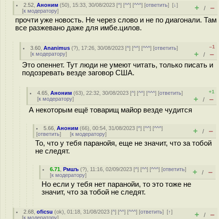
2.52
,
Аноним
(
50
), 15:33, 30/08/2023 [
^
] [
^^
] [
^^^
] [
ответить
]
[
↓
]
+
–
/
[
к модератору
]
прочти уже новость. Не через слово и не по диагонали. Там
все разжевано даже для имбе.цилов.
–1
3.60
,
Ananimus
(
?
), 17:26, 30/08/2023 [
^
] [
^^
] [
^^^
] [
ответить
]
+
–
[
к модератору
]
/
Это опеннет. Тут люди не умеют читать, только писать и
подозревать везде заговор США.
+1
4.65
,
Аноним
(
63
), 22:32, 30/08/2023 [
^
] [
^^
] [
^^^
] [
ответить
]
+
–
[
к модератору
]
/
А некоторым ещё товарищ майор везде чудится
5.66
,
Аноним
(
66
), 00:54, 31/08/2023 [
^
] [
^^
] [
^^^
]
+
–
/
[
ответить
]
[
к модератору
]
То, что у тебя паранойя, еще не значит, что за тобой
не следят.
6.71
,
Рмшъ
(
?
), 11:16, 02/09/2023 [
^
] [
^^
] [
^^^
] [
ответить
]
+
–
/
[
к модератору
]
Но если у тебя нет паранойи, то это тоже не
значит, что за тобой не следят.
2.68
,
oficsu
(
ok
), 01:18, 31/08/2023 [
^
] [
^^
] [
^^^
] [
ответить
]
[
↑
]
+
–
/
[
к модератору
]