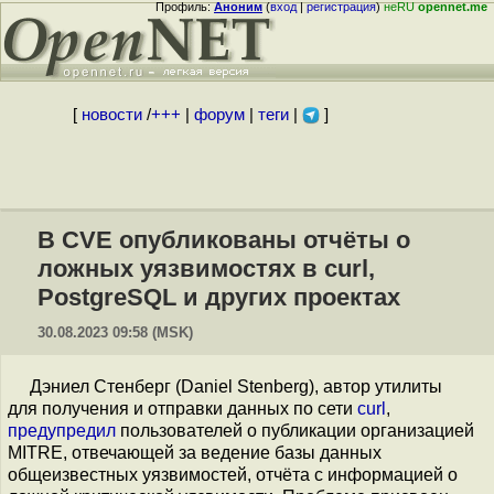
Профиль:
Аноним
(
вход
|
регистрация
)
неRU
opennet.me
[
новости
/
+++
|
форум
|
теги
|
]
В CVE опубликованы отчёты о
ложных уязвимостях в curl,
PostgreSQL и других проектах
30.08.2023 09:58 (MSK)
Дэниел Cтенберг (Daniel Stenberg), автор утилиты
для получения и отправки данных по сети
curl
,
предупредил
пользователей о публикации организацией
MITRE, отвечающей за ведение базы данных
общеизвестных уязвимостей, отчёта с информацией о