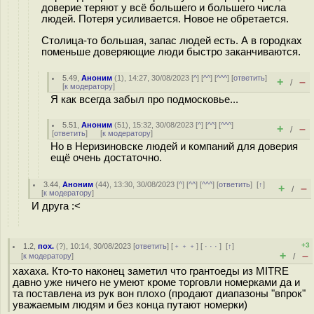
доверие теряют у всё большего и большего числа
людей. Потеря усиливается. Новое не обретается.
Столица-то большая, запас людей есть. А в городках
поменьше доверяющие люди быстро заканчиваются.
5.49
,
Аноним
(
1
), 14:27, 30/08/2023 [
^
] [
^^
] [
^^^
] [
ответить
]
+
–
/
[
к модератору
]
Я как всегда забыл про подмосковье...
5.51
,
Аноним
(
51
), 15:32, 30/08/2023 [
^
] [
^^
] [
^^^
]
+
–
/
[
ответить
]
[
к модератору
]
Но в Неризиновске людей и компаний для доверия
ещё очень достаточно.
3.44
,
Аноним
(
44
), 13:30, 30/08/2023 [
^
] [
^^
] [
^^^
] [
ответить
]
[
↑
]
+
–
/
[
к модератору
]
И друга :<
+3
1.2
,
пох.
(
?
), 10:14, 30/08/2023 [
ответить
] [
﹢﹢﹢
] [
· · ·
]
[
↑
]
+
–
[
к модератору
]
/
хахаха. Кто-то наконец заметил что грантоеды из MITRE
давно уже ничего не умеют кроме торговли номерками да и
та поставлена из рук вон плохо (продают диапазоны "впрок"
уважаемым людям и без конца путают номерки)