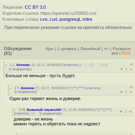
Лицензия:
CC BY 3.0
Короткая ссылка: https://opennet.ru/59683-cve
Ключевые слова:
cve
,
curl
,
postgresql
,
mitre
При перепечатке указание ссылки на opennet.ru обязательно
Обсуждение
Ajax
|
1 уровень
|
Линейный
|
+/-
|
Раскрыть
(61)
всё
|
RSS
–1
1.1
,
Аноним
(
1
), 10:12, 30/08/2023 [
ответить
] [
﹢﹢﹢
] [
· · ·
]
[
↓
]
+
–
[
к модератору
]
/
Больше не меньше - пусть будет.
+5
2.7
,
Аноним
(
7
), 10:27, 30/08/2023 [
^
] [
^^
] [
^^^
] [
ответить
]
+
–
[
к модератору
]
/
Один раз теряют жизнь и доверие.
3.39
,
Бывалый смузихлёб
(
?
), 12:49, 30/08/2023 [
^
] [
^^
] [
^^^
]
+
–
/
[
ответить
]
[
↓
] [
к модератору
]
доверие - не жизнь
можно терять и обретать пока не надоест