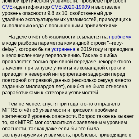
ложной критической уязвимости. Проблеме присвоен
CVE
-идентификатор
CVE-2020-19909
и выставлен
уровень опасности 9.8 из 10, свойственный для
удалённо эксплуатируемых уязвимостей, приводящих к
выполнению кода с повышенными привилегиями.
На деле отчёт об уязвимости ссылается на
проблему
в коде разбора параметра командной строки "--retry-
delay", которая была
устранена
в 2019 году и приводила
к целочисленному переполнению. Так как ошибка
проявляется только при явной передаче некорректного
значения при запуске утилиты из командной строки и
приводит к неверной интерпретации задержки перед
повторной отправкой данных (несколько секунд вместо
заданных миллиардов лет), ошибка не была отнесена
разработчиками к категории уязвимостей.
Тем не менее, спустя три года кто-то отправил в
MITRE отчёт об уязвимости и присвоил проблеме
критический уровень опасности. Вопрос также вызывает
то, как MITRE мог согласиться с заявленным уровнем
опасности, так как даже если бы это была
эксплуатируемая уязвимость, проблемы, приводящие к