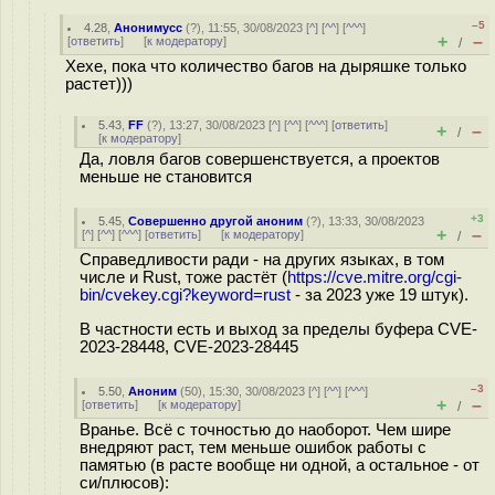
–5
4.28
,
Анонимусс
(
?
), 11:55, 30/08/2023 [
^
] [
^^
] [
^^^
]
+
–
[
ответить
]
[
к модератору
]
/
Хехе, пока что количество багов на дыряшке только
растет)))
5.43
,
FF
(
?
), 13:27, 30/08/2023 [
^
] [
^^
] [
^^^
] [
ответить
]
+
–
/
[
к модератору
]
Да, ловля багов совершенствуется, а проектов
меньше не становится
+3
5.45
,
Совершенно другой аноним
(
?
), 13:33, 30/08/2023
+
–
[
^
] [
^^
] [
^^^
] [
ответить
]
[
к модератору
]
/
Справедливости ради - на других языках, в том
числе и Rust, тоже растёт (
https://cve.mitre.org/cgi-
bin/cvekey.cgi?keyword=rust
- за 2023 уже 19 штук).
В частности есть и выход за пределы буфера CVE-
2023-28448, CVE-2023-28445
–3
5.50
,
Аноним
(
50
), 15:30, 30/08/2023 [
^
] [
^^
] [
^^^
]
+
–
[
ответить
]
[
к модератору
]
/
Вранье. Всё с точностью до наоборот. Чем шире
внедряют раст, тем меньше ошибок работы с
памятью (в расте вообще ни одной, а остальное - от
си/плюсов):