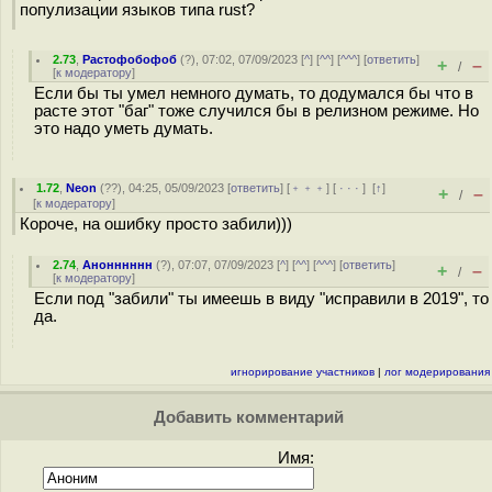
популизации языков типа rust?
2.73
,
Растофобофоб
(
?
), 07:02, 07/09/2023 [
^
] [
^^
] [
^^^
] [
ответить
]
+
–
/
[
к модератору
]
Если бы ты умел немного думать, то додумался бы что в
расте этот "баг" тоже случился бы в релизном режиме. Но
это надо уметь думать.
1.72
,
Neon
(
??
), 04:25, 05/09/2023 [
ответить
] [
﹢﹢﹢
] [
· · ·
]
[
↑
]
+
–
/
[
к модератору
]
Короче, на ошибку просто забили)))
2.74
,
Анонннннн
(
?
), 07:07, 07/09/2023 [
^
] [
^^
] [
^^^
] [
ответить
]
+
–
/
[
к модератору
]
Если под "забили" ты имеешь в виду "исправили в 2019", то
да.
игнорирование участников
|
лог модерирования
Добавить комментарий
Имя: