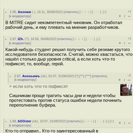
+1
1.55
,
Аноним
(
-
), 16:11, 30/08/2023 [
ответить
] [
﹢﹢﹢
] [
· · ·
]
[
↑
]
+
–
[
к модератору
]
/
В MITRE сидит некомпетентный чиновник. Он отработал
рабочий день, и ему плевать на мнение разработчиков.
+1
1.57
,
IZh.
(
?
), 16:56, 30/08/2023 [
ответить
] [
﹢﹢﹢
] [
· · ·
]
[
↓
]
+
–
[
к модератору
]
/
Какой-нибудь студент решил получить себе резюме крутого
исследователя безопасности. Считай, можно хвастаться, что
нашёл столько дыр уровня critical, а если хоть что-то
пофиксят, то, вообще, герой.
–1
2.67
,
Аноньимъ
(
ok
), 01:07, 31/08/2023 [
^
] [
^^
] [
^^^
] [
ответить
]
+
–
[
к модератору
]
/
> если хоть что-то пофиксят
Сишникам проще тратить часы дни и недели чтобы
протестовать против статуса ошибки недели починить
переполнение буфера.
1.69
,
bOOster
(
ok
), 10:07, 31/08/2023 [
ответить
] [
﹢﹢﹢
] [
· · ·
]
[
↓
] [
↑
]
+
–
/
[
к модератору
]
Кто-то отправил.. Кто-то заинтересованный в