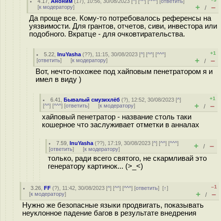
4.17
,
Аноним
(
17
), 10:56, 30/08/2023 [
^
] [
^^
] [
^^^
] [
ответить
]
+
–
[
к модератору
]
/
Да проще все. Кому-то потребовалось референсы на
уязвимости. Для грантов, отчетов, сиви, инвестора или
подобного. Вкратце - для очковтирательства.
+1
5.22
,
InuYasha
(
??
), 11:15, 30/08/2023 [
^
] [
^^
] [
^^^
]
+
–
[
ответить
]
[
к модератору
]
/
Вот, нечто-похожее под хайповым пенетратором я и
имел в виду )
+1
6.41
,
Бывалый смузихлёб
(
?
), 12:52, 30/08/2023 [
^
]
+
–
[
^^
] [
^^^
] [
ответить
]
[
к модератору
]
/
хайповый пенетратор - название столь таки
кошерное что заслуживает отметки в анналах
7.59
,
InuYasha
(
??
), 17:19, 30/08/2023 [
^
] [
^^
] [
^^^
]
+
–
/
[
ответить
]
[
к модератору
]
только, ради всего святого, не скармливай это
генератору картинок... (>_<)
–1
3.26
,
FF
(
?
), 11:42, 30/08/2023 [
^
] [
^^
] [
^^^
] [
ответить
]
[
↑
]
+
–
[
к модератору
]
/
Нужно же безопасные языки продвигать, показывать
неуклонное падение багов в результате внедрения