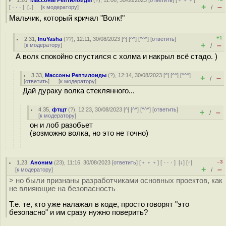
1.20
,
Массоны Рептилоиды
(
?
), 11:06, 30/08/2023 [
ответить
] [
﹢﹢﹢
]
+
–
[
· · ·
]
[
↓
] [
к модератору
]
/
Мальчик, который кричал "Волк!"
+1
2.31
,
InuYasha
(
??
), 12:11, 30/08/2023 [
^
] [
^^
] [
^^^
] [
ответить
]
+
–
[
к модератору
]
/
А волк спокойно спустился с холма и накрыл всё стадо. )
3.33
,
Массоны Рептилоиды
(
?
), 12:14, 30/08/2023 [
^
] [
^^
] [
^^^
]
+
–
/
[
ответить
]
[
к модератору
]
Дай дураку волка стеклянного...
4.35
,
фтщт
(
?
), 12:23, 30/08/2023 [
^
] [
^^
] [
^^^
] [
ответить
]
+
–
/
[
к модератору
]
он и лоб разобьет
(возможно волка, но это не точно)
–3
1.23
,
Аноним
(
23
), 11:16, 30/08/2023 [
ответить
] [
﹢﹢﹢
] [
· · ·
]
[
↓
] [
↑
]
+
–
[
к модератору
]
/
> но были признаны разработчиками основных проектов, как
не влияющие на безопасность
Т.е. те, кто уже налажал в коде, просто говорят "это
безопасно" и им сразу нужно поверить?