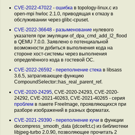
CVE-2022-47022
-
ошибка
в topology-linux.c из
open-mpi hwloc 2.1.0, приводящая к отказу в
обслуживании через glibc-cpuset.
CVE-2022-36648
-
разыменование
нулевого
указателя при эмуляции of_dpa_cmd_add_l2_flood
в QEMU 7.0.0. Заявлено о потенциальной
возможности добиться выполнения кода на
стороне хост-системы через выполнения
определённого кода в гостевой ОС.
CVE-2022-26592
-
переполнение стека
в libsass
3.6.5, затрагивающее функцию
CompoundSelector::has_real_parent_ref.
CVE-2020-24295
, CVE-2020-24293, CVE-2020-
24292, CVE-2021-40263, CVE-2021-40265 - серия
проблем
в пакете FreeImage, проявляющихся при
разборе изображений в разных форматах.
CVE-2021-29390
-
переполнение кучи
в функции
decompress_smooth_data (jdcoefct.c) из библиотеки
libjpeg-turbo 2.0.90, позволяющее прочитать 2