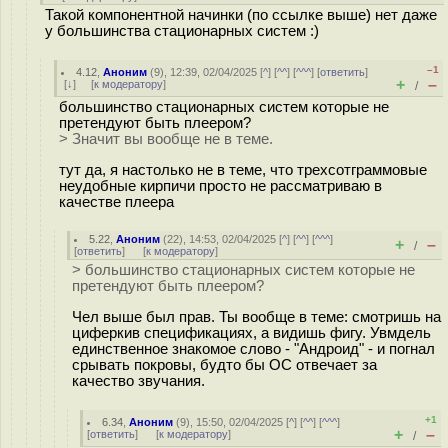
Такой компонентной начинки (по ссылке выше) нет даже
у большинства стационарных систем :)
–1
4.12
,
Аноним
(
9
), 12:39, 02/04/2025 [
^
] [
^^
] [
^^^
] [
ответить
]
+
–
[
↓
] [
к модератору
]
/
большинство стационарных систем которые не
претендуют быть плеером?
> Значит вы вообще не в теме.
тут да, я настолько не в теме, что трехсотграммовые
неудобные кирпичи просто не рассматриваю в
качестве плеера
5.22
,
Аноним
(
22
), 14:53, 02/04/2025 [
^
] [
^^
] [
^^^
]
+
–
/
[
ответить
]
[
к модератору
]
> большинство стационарных систем которые не
претендуют быть плеером?
Чел выше был прав. Ты вообще в теме: смотришь на
циферкив спецификациях, а видишь фигу. Увмдель
единственное знакомое слово - "Андроид" - и погнал
срывать покровы, будто бы ОС отвечает за
качество звучания.
+1
6.34
,
Аноним
(
9
), 15:50, 02/04/2025 [
^
] [
^^
] [
^^^
]
+
–
[
ответить
]
[
к модератору
]
/