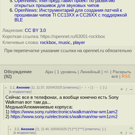
OpenNews: Intel представил проект по развитию
открытых прошивок для звуковых чипов
OpenNews: Инструментарий для создания патчей к
прошивкам чипов TI CC13XX и CC26XX с поддержкой
BLE
Лицензия:
CC BY 3.0
Короткая ссылка: https://opennet.ru/63001-rockbox
Ключевые слова:
rockbox
,
music
,
player
При перепечатке указание ссылки на opennet.ru обязательно
Обсуждение
Ajax
|
1 уровень
|
Линейный
|
+/-
|
Раскрыть
(92)
всё
|
RSS
1.1
,
Аноним
(
1
), 11:37, 02/04/2025 [
ответить
] [
﹢﹢﹢
] [
· · ·
]
[
↓
]
+
–
/
[
к модератору
]
Сейчас все в телефонах, а вообще конечно есть Sony
Walkman вот там да...
Медные/Алюминиевые корпуса:
1)
https://www.sony.ru/electronics/walkman/nw-wm1am2
2)
https://www.sony.ru/electronics/walkman/nw-wm1zm2
+1
2.2
,
Аноним
(
2
), 11:40, 02/04/2025 [
^
] [
^^
] [
^^^
] [
ответить
]
[
↓
]
+
–
[
к модератору
]
/