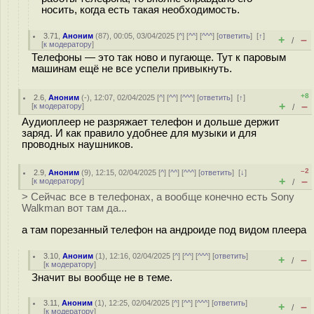
носить, когда есть такая необходимость.
3.71
,
Аноним
(
87
), 00:05, 03/04/2025 [
^
] [
^^
] [
^^^
] [
ответить
]
[
↑
]
+
–
/
[
к модератору
]
Телефоны — это так ново и пугающе. Тут к паровым
машинам ещё не все успели привыкнуть.
+8
2.6
,
Аноним
(
-
), 12:07, 02/04/2025 [
^
] [
^^
] [
^^^
] [
ответить
]
[
↑
]
+
–
[
к модератору
]
/
Аудиоплеер не разряжает телефон и дольше держит
заряд. И как правило удобнее для музыки и для
проводных наушников.
–2
2.9
,
Аноним
(
9
), 12:15, 02/04/2025 [
^
] [
^^
] [
^^^
] [
ответить
]
[
↓
]
+
–
[
к модератору
]
/
> Сейчас все в телефонах, а вообще конечно есть Sony
Walkman вот там да...
а там порезанный телефон на андроиде под видом плеера
3.10
,
Аноним
(
1
), 12:16, 02/04/2025 [
^
] [
^^
] [
^^^
] [
ответить
]
+
–
/
[
к модератору
]
Значит вы вообще не в теме.
3.11
,
Аноним
(
1
), 12:25, 02/04/2025 [
^
] [
^^
] [
^^^
] [
ответить
]
+
–
/
[
к модератору
]