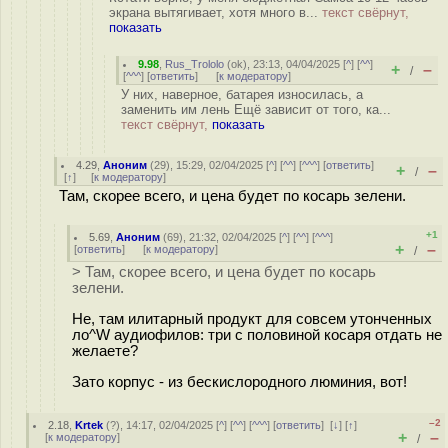
экрана вытягивает, хотя много в...
текст свёрнут,
показать
9.98
,
Rus_Trololo
(
ok
), 23:13, 04/04/2025 [
^
] [
^^
]
+
–
/
[
^^^
] [
ответить
]
[
к модератору
]
У них, наверное, батарея износилась, а
заменить им лень Ещё зависит от того, ка...
текст свёрнут,
показать
4.29
,
Аноним
(
29
), 15:29, 02/04/2025 [
^
] [
^^
] [
^^^
] [
ответить
]
+
–
/
[
↑
] [
к модератору
]
Там, скорее всего, и цена будет по косарь зелени.
+1
5.69
,
Аноним
(
69
), 21:32, 02/04/2025 [
^
] [
^^
] [
^^^
]
+
–
[
ответить
]
[
к модератору
]
/
> Там, скорее всего, и цена будет по косарь
зелени.
Не, там илитарный продукт для совсем утонченных
ло^W аудиофилов: три с половиной косаря отдать не
желаете?
Зато корпус - из бескислородного люминия, вот!
–2
2.18
,
Krtek
(
?
), 14:17, 02/04/2025 [
^
] [
^^
] [
^^^
] [
ответить
]
[
↓
] [
↑
]
+
–
[
к модератору
]
/