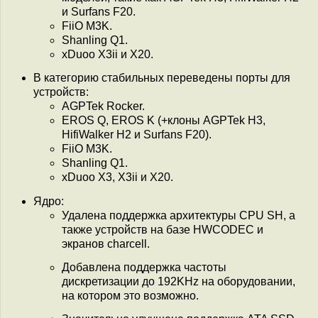
и Surfans F20.
FiiO M3K.
Shanling Q1.
xDuoo X3ii и X20.
В категорию стабильных переведены порты для
устройств:
AGPTek Rocker.
EROS Q, EROS K (+клоны AGPTek H3,
HifiWalker H2 и Surfans F20).
FiiO M3K.
Shanling Q1.
xDuoo X3, X3ii и X20.
Ядро:
Удалена поддержка архитектуры CPU SH, а
также устройств на базе HWCODEC и
экранов charcell.
Добавлена поддержка частоты
дискретизации до 192KHz на оборудовании,
на котором это возможно.