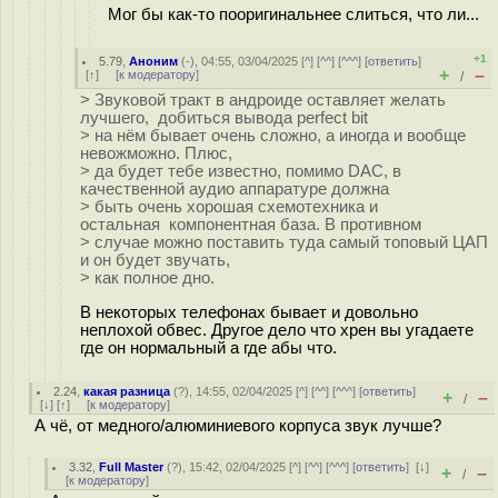
Мог бы как-то пооригинальнее слиться, что ли...
+1
5.79
,
Аноним
(
-
), 04:55, 03/04/2025 [
^
] [
^^
] [
^^^
] [
ответить
]
+
–
[
↑
] [
к модератору
]
/
> Звуковой тракт в андроиде оставляет желать
лучшего, добиться вывода perfect bit
> на нём бывает очень сложно, а иногда и вообще
невожможно. Плюс,
> да будет тебе известно, помимо DAC, в
качественной аудио аппаратуре должна
> быть очень хорошая схемотехника и
остальная компонентная база. В противном
> случае можно поставить туда самый топовый ЦАП
и он будет звучать,
> как полное дно.
В некоторых телефонах бывает и довольно
неплохой обвес. Другое дело что хрен вы угадаете
где он нормальный а где абы что.
2.24
,
какая разница
(
?
), 14:55, 02/04/2025 [
^
] [
^^
] [
^^^
] [
ответить
]
+
–
/
[
↓
] [
↑
] [
к модератору
]
А чё, от медного/алюминиевого корпуса звук лучше?
3.32
,
Full Master
(
?
), 15:42, 02/04/2025 [
^
] [
^^
] [
^^^
] [
ответить
]
[
↓
]
+
–
/
[
к модератору
]