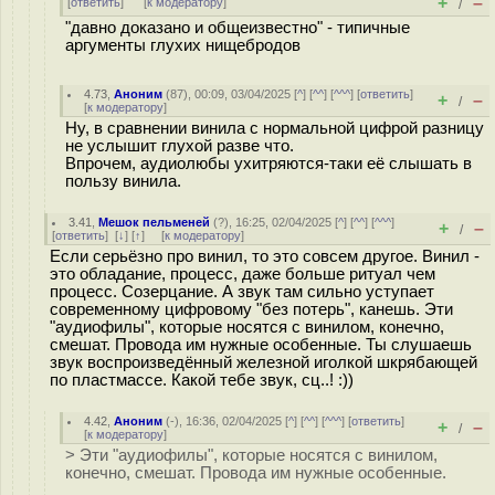
+
–
[
ответить
]
[
к модератору
]
/
"давно доказано и общеизвестно" - типичные
аргументы глухих нищебpодов
4.73
,
Аноним
(
87
), 00:09, 03/04/2025 [
^
] [
^^
] [
^^^
] [
ответить
]
+
–
/
[
к модератору
]
Ну, в сравнении винила с нормальной цифрой разницу
не услышит глухой разве что.
Впрочем, аудиолюбы ухитряются-таки её слышать в
пользу винила.
3.41
,
Мешок пельменей
(
?
), 16:25, 02/04/2025 [
^
] [
^^
] [
^^^
]
+
–
/
[
ответить
]
[
↓
] [
↑
] [
к модератору
]
Если серьёзно про винил, то это совсем другое. Винил -
это обладание, процесс, даже больше ритуал чем
процесс. Созерцание. А звук там сильно уступает
современному цифровому "без потерь", канешь. Эти
"аудиофилы", которые носятся с винилом, конечно,
смешат. Провода им нужные особенные. Ты слушаешь
звук воспроизведённый железной иголкой шкрябающей
по пластмассе. Какой тебе звук, сц..! :))
4.42
,
Аноним
(
-
), 16:36, 02/04/2025 [
^
] [
^^
] [
^^^
] [
ответить
]
+
–
/
[
к модератору
]
> Эти "аудиофилы", которые носятся с винилом,
конечно, смешат. Провода им нужные особенные.