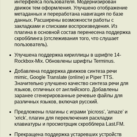
интерфейса пользователя. Модернизирован
движок тем оформления. Улучшено отображение
метаданных и переработана навигация по базе
данных. Расширены возможности работы с
закладками и списками воспроизведения. Из
плагина в основной состав перенесена поддержка
скробблинга (отслеживания того, что слушает
пользователь).
Улучшена поддержка кириллицы в шрифте 14-
Rockbox-Mix. Обновлены шрифты Terminus.
Добавлена поддержка движков синтеза речи
mimic, Google Translate (online) и Piper TTS.
Значительно улучшено качество синтеза речи для
языков, отличных от английского. Добавлены
заранее сгенерированные речевые файлы для
различных языков, включая русский.
Предложены плагины c играми 'picross', 'amaze' и
'xrick', плагин для переключения раскладки
клавиатуры и просмотрщик скробблера Last.FM.
Прекращена поддержка устаревших устройств