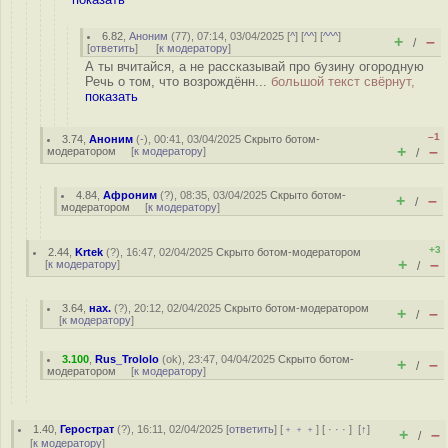
6.82
,
Аноним
(
77
), 07:14, 03/04/2025 [
^
] [
^^
] [
^^^
]
+
–
/
[
ответить
]
[
к модератору
]
А ты вчитайся, а не рассказывай про бузину огородную
Речь о том, что возрождённ...
большой текст свёрнут,
показать
–1
3.74
,
Аноним
(
-
), 00:41, 03/04/2025
Скрыто ботом-
+
–
модератором
[
к модератору
]
/
4.84
,
Афроним
(
?
), 08:35, 03/04/2025
Скрыто ботом-
+
–
/
модератором
[
к модератору
]
+3
2.44
,
Krtek
(
?
), 16:47, 02/04/2025
Скрыто ботом-модератором
+
–
[
к модератору
]
/
3.64
,
нах.
(
?
), 20:12, 02/04/2025
Скрыто ботом-модератором
+
–
/
[
к модератору
]
3.100
,
Rus_Trololo
(
ok
), 23:47, 04/04/2025
Скрыто ботом-
+
–
/
модератором
[
к модератору
]
1.40
,
Герострат
(
?
), 16:11, 02/04/2025 [
ответить
] [
﹢﹢﹢
] [
· · ·
]
[
↑
]
+
–
/
[
к модератору
]