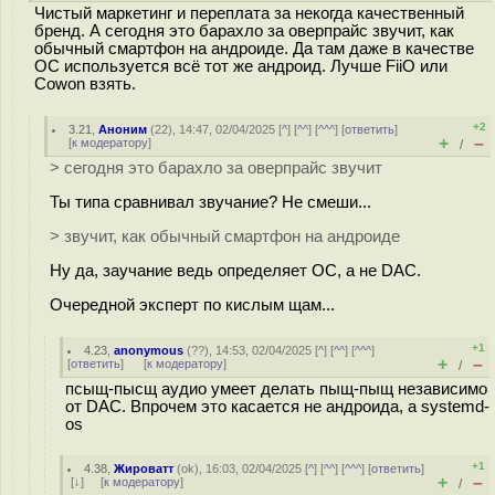
Чистый маркетинг и переплата за некогда качественный
бренд. А сегодня это барахло за оверпрайс звучит, как
обычный смартфон на андроиде. Да там даже в качестве
ОС используется всё тот же андроид. Лучше FiiO или
Cowon взять.
+2
3.21
,
Аноним
(
22
), 14:47, 02/04/2025 [
^
] [
^^
] [
^^^
] [
ответить
]
+
–
[
к модератору
]
/
> сегодня это барахло за оверпрайс звучит
Ты типа сравнивал звучание? Не смеши...
> звучит, как обычный смартфон на андроиде
Ну да, заучание ведь определяет ОС, а не DAC.
Очередной эксперт по кислым щам...
+1
4.23
,
anonymous
(
??
), 14:53, 02/04/2025 [
^
] [
^^
] [
^^^
]
+
–
[
ответить
]
[
к модератору
]
/
псыщ-пысщ аудио умеет делать пыщ-пыщ независимо
от DAC. Впрочем это касается не андроида, а systemd-
os
+1
4.38
,
Жироватт
(
ok
), 16:03, 02/04/2025 [
^
] [
^^
] [
^^^
] [
ответить
]
+
–
[
↓
] [
к модератору
]
/