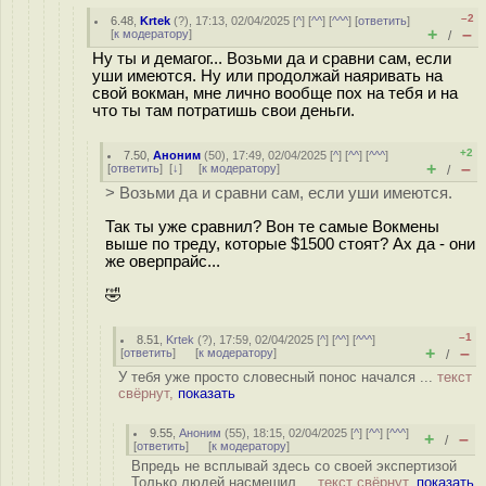
–2
6.48
,
Krtek
(
?
), 17:13, 02/04/2025 [
^
] [
^^
] [
^^^
] [
ответить
]
+
–
[
к модератору
]
/
Ну ты и демагог... Возьми да и сравни сам, если
уши имеются. Ну или продолжай наяривать на
свой вокман, мне лично вообще пох на тебя и на
что ты там потратишь свои деньги.
+2
7.50
,
Аноним
(
50
), 17:49, 02/04/2025 [
^
] [
^^
] [
^^^
]
+
–
[
ответить
]
[
↓
] [
к модератору
]
/
> Возьми да и сравни сам, если уши имеются.
Так ты уже сравнил? Вон те самые Вокмены
выше по треду, которые $1500 стоят? Ах да - они
же оверпрайс...
🤣
–1
8.51
,
Krtek
(
?
), 17:59, 02/04/2025 [
^
] [
^^
] [
^^^
]
+
–
[
ответить
]
[
к модератору
]
/
У тебя уже просто словесный понос начался ...
текст
свёрнут,
показать
9.55
,
Аноним
(
55
), 18:15, 02/04/2025 [
^
] [
^^
] [
^^^
]
+
–
/
[
ответить
]
[
к модератору
]
Впредь не всплывай здесь со своей экспертизой
Только людей насмешил ...
текст свёрнут,
показать