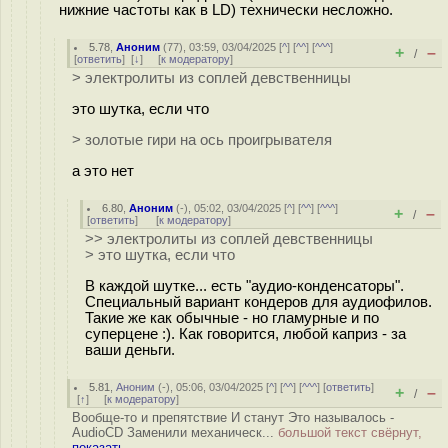
нижние частоты как в LD) технически несложно.
5.78
,
Аноним
(
77
), 03:59, 03/04/2025 [
^
] [
^^
] [
^^^
]
+
–
/
[
ответить
]
[
↓
] [
к модератору
]
> электролиты из соплей девственницы
это шутка, если что
> золотые гири на ось проигрывателя
а это нет
6.80
,
Аноним
(
-
), 05:02, 03/04/2025 [
^
] [
^^
] [
^^^
]
+
–
/
[
ответить
]
[
к модератору
]
>> электролиты из соплей девственницы
> это шутка, если что
В каждой шутке... есть "аудио-конденсаторы".
Специальный вариант кондеров для аудиофилов.
Такие же как обычные - но гламурные и по
суперцене :). Как говорится, любой каприз - за
ваши деньги.
5.81
,
Аноним
(
-
), 05:06, 03/04/2025 [
^
] [
^^
] [
^^^
] [
ответить
]
+
–
/
[
↑
] [
к модератору
]
Вообще-то и препятствие И станут Это называлось -
AudioCD Заменили механическ...
большой текст свёрнут,
показать