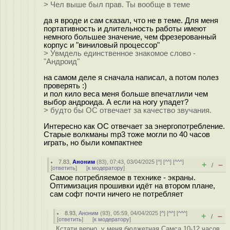
> Чел выше был прав. Ты вообще в теме
да я вроде и сам сказал, что не в теме. Для меня
портативность и длительность работы имеют
немного большее значение, чем фрезерованный
корпус и "виниловый процессор"
> Увмдель единственное знакомое слово -
"Андроид"
на самом деле я сначала написал, а потом полез
проверять :)
и пол кило веса меня больше впечатлили чем
выбор андроида. А если на ногу упадет?
> будто бы ОС отвечает за качество звучания.
Интересно как ОС отвечает за энергопотребление.
Старые волкманы mp3 тоже могли по 40 часов
играть, но были компактнее
7.83
,
Аноним
(
83
), 07:43, 03/04/2025 [
^
] [
^^
] [
^^^
]
+
–
/
[
ответить
]
[
к модератору
]
Самое потребляемое в технике - экраны.
Оптимизация прошивки идёт на втором плане,
сам софт почти ничего не потребляет
8.93
,
Аноним
(
93
), 05:59, 04/04/2025 [
^
] [
^^
] [
^^^
]
+
–
/
[
ответить
]
[
к модератору
]
Кстати верно, у меня бюджетная Самса 10-12 часов