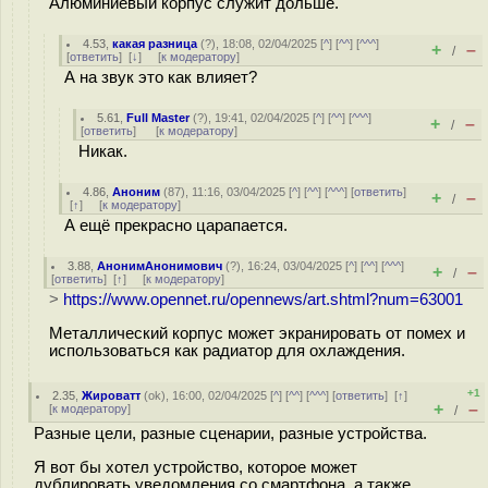
Алюминиевый корпус служит дольше.
4.53
,
какая разница
(
?
), 18:08, 02/04/2025 [
^
] [
^^
] [
^^^
]
+
–
/
[
ответить
]
[
↓
] [
к модератору
]
А на звук это как влияет?
5.61
,
Full Master
(
?
), 19:41, 02/04/2025 [
^
] [
^^
] [
^^^
]
+
–
/
[
ответить
]
[
к модератору
]
Никак.
4.86
,
Аноним
(
87
), 11:16, 03/04/2025 [
^
] [
^^
] [
^^^
] [
ответить
]
+
–
/
[
↑
] [
к модератору
]
А ещё прекрасно царапается.
3.88
,
АнонимАнонимович
(
?
), 16:24, 03/04/2025 [
^
] [
^^
] [
^^^
]
+
–
/
[
ответить
]
[
↑
] [
к модератору
]
>
https://www.opennet.ru/opennews/art.shtml?num=63001
Металлический корпус может экранировать от помех и
использоваться как радиатор для охлаждения.
+1
2.35
,
Жироватт
(
ok
), 16:00, 02/04/2025 [
^
] [
^^
] [
^^^
] [
ответить
]
[
↑
]
+
–
[
к модератору
]
/
Разные цели, разные сценарии, разные устройства.
Я вот бы хотел устройство, которое может
дублировать уведомления со смартфона, а также