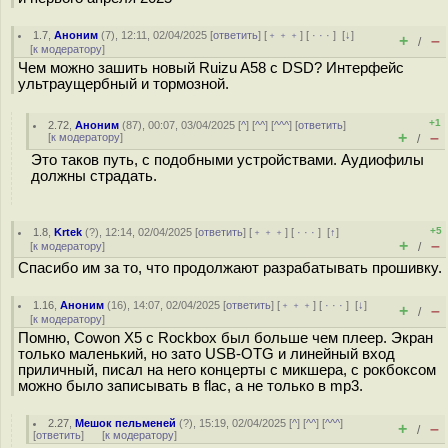
1.7
,
Аноним
(
7
), 12:11, 02/04/2025 [
ответить
] [
﹢﹢﹢
] [
· · ·
]
[
↓
]
+
–
/
[
к модератору
]
Чем можно зашить новый Ruizu A58 c DSD? Интерфейс
ультраущербный и тормозной.
+1
2.72
,
Аноним
(
87
), 00:07, 03/04/2025 [
^
] [
^^
] [
^^^
] [
ответить
]
+
–
[
к модератору
]
/
Это таков путь, с подобными устройствами. Аудиофилы
должны страдать.
+5
1.8
,
Krtek
(
?
), 12:14, 02/04/2025 [
ответить
] [
﹢﹢﹢
] [
· · ·
]
[
↑
]
+
–
[
к модератору
]
/
Спасибо им за то, что продолжают разрабатывать прошивку.
1.16
,
Аноним
(
16
), 14:07, 02/04/2025 [
ответить
] [
﹢﹢﹢
] [
· · ·
]
[
↓
]
+
–
/
[
к модератору
]
Помню, Cowon X5 с Rockbox был больше чем плеер. Экран
только маленький, но зато USB-OTG и линейный вход
приличный, писал на него концерты с микшера, с рокбоксом
можно было записывать в flac, а не только в mp3.
2.27
,
Мешок пельменей
(
?
), 15:19, 02/04/2025 [
^
] [
^^
] [
^^^
]
+
–
/
[
ответить
]
[
к модератору
]