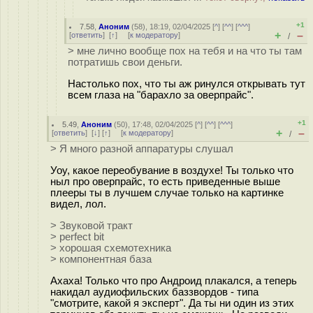
+1
7.58
,
Аноним
(
58
), 18:19, 02/04/2025 [
^
] [
^^
] [
^^^
]
+
–
[
ответить
]
[
↑
] [
к модератору
]
/
> мне лично вообще пох на тебя и на что ты там
потратишь свои деньги.
Настолько пох, что ты аж ринулся открывать тут
всем глаза на "барахло за оверпрайс".
+1
5.49
,
Аноним
(
50
), 17:48, 02/04/2025 [
^
] [
^^
] [
^^^
]
+
–
[
ответить
]
[
↓
] [
↑
] [
к модератору
]
/
> Я много разной аппаратуры слушал
Уоу, какое переобувание в воздухе! Ты только что
ныл про оверпрайс, то есть приведенные выше
плееры ты в лучшем случае только на картинке
видел, лол.
> Звуковой тракт
> perfect bit
> хорошая схемотехника
> компонентная база
Ахаха! Только что про Андроид плакался, а теперь
накидал аудиофильских баззвордов - типа
"смотрите, какой я эксперт". Да ты ни один из этих