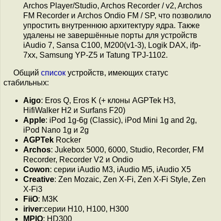
Archos Player/Studio, Archos Recorder / v2, Archos
FM Recorder и Archos Ondio FM / SP, что позволило
упростить внутреннюю архитектуру ядра. Также
удалены не завершённые порты для устройств
iAudio 7, Sansa C100, M200(v1-3), Logik DAX, ifp-
7xx, Samsung YP-Z5 и Tatung TPJ-1102.
Общий
список
устройств, имеющих статус
стабильных:
Aigo
: Eros Q, Eros K (+ клоны AGPTek H3,
HifiWalker H2 и Surfans F20)
Apple
: iPod 1g-6g (Classic), iPod Mini 1g and 2g,
iPod Nano 1g и 2g
AGPTek
Rocker
Archos
: Jukebox 5000, 6000, Studio, Recorder, FM
Recorder, Recorder V2 и Ondio
Cowon
: серии iAudio M3, iAudio M5, iAudio X5
Creative
: Zen Mozaic, Zen X-Fi, Zen X-Fi Style, Zen
X-Fi3
FiiO
: M3K
iriver
:серии H10, H100, H300
MPIO
: HD300