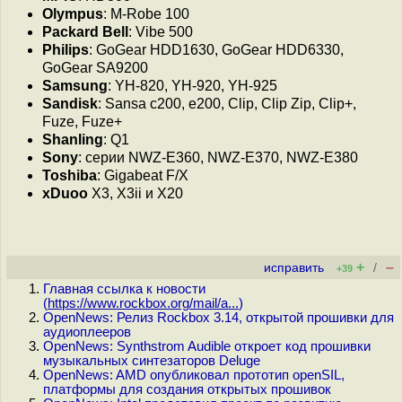
Olympus
: M-Robe 100
Packard Bell
: Vibe 500
Philips
: GoGear HDD1630, GoGear HDD6330,
GoGear SA9200
Samsung
: YH-820, YH-920, YH-925
Sandisk
: Sansa c200, e200, Clip, Clip Zip, Clip+,
Fuze, Fuze+
Shanling
: Q1
Sony
: серии NWZ-E360, NWZ-E370, NWZ-E380
Toshiba
: Gigabeat F/X
xDuoo
X3, X3ii и X20
+
–
исправить
/
+39
Главная ссылка к новости
(
https://www.rockbox.org/mail/a...
)
OpenNews: Релиз Rockbox 3.14, открытой прошивки для
аудиоплееров
OpenNews: Synthstrom Audible откроет код прошивки
музыкальных синтезаторов Deluge
OpenNews: AMD опубликовал прототип openSIL,
платформы для создания открытых прошивок