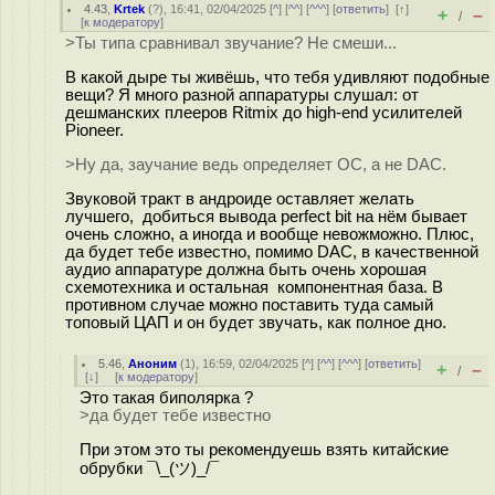
4.43
,
Krtek
(
?
), 16:41, 02/04/2025 [
^
] [
^^
] [
^^^
] [
ответить
]
[
↑
]
+
–
/
[
к модератору
]
>Ты типа сравнивал звучание? Не смеши...
В какой дыре ты живёшь, что тебя удивляют подобные
вещи? Я много разной аппаратуры слушал: от
дешманских плееров Ritmix до high-end усилителей
Pioneer.
>Ну да, заучание ведь определяет ОС, а не DAC.
Звуковой тракт в андроиде оставляет желать
лучшего, добиться вывода perfect bit на нём бывает
очень сложно, а иногда и вообще невожможно. Плюс,
да будет тебе известно, помимо DAC, в качественной
аудио аппаратуре должна быть очень хорошая
схемотехника и остальная компонентная база. В
противном случае можно поставить туда самый
топовый ЦАП и он будет звучать, как полное дно.
5.46
,
Аноним
(
1
), 16:59, 02/04/2025 [
^
] [
^^
] [
^^^
] [
ответить
]
+
–
/
[
↓
] [
к модератору
]
Это такая биполярка ?
>да будет тебе известно
При этом это ты рекомендуешь взять китайские
обрубки ¯\_(ツ)_/¯