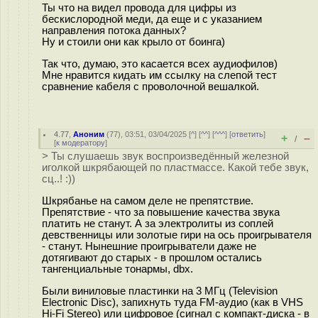
Ты что на видел провода для цифры из
бескислородной меди, да еще и с указанием
направления потока данных?
Ну и стоили они как крыло от боинга)
Так что, думаю, это касается всех аудиофилов)
Мне нравится кидать им ссылку на слепой тест
сравнение кабеля с проволочной вешалкой.
4.77
,
Аноним
(
77
), 03:51, 03/04/2025 [
^
] [
^^
] [
^^^
] [
ответить
]
+
–
/
[
к модератору
]
> Ты слушаешь звук воспроизведённый железной
иголкой шкрябающей по пластмассе. Какой тебе звук,
сц..! :))
Шкрябанье на самом деле не препятствие.
Препятствие - что за повышение качества звука
платить не станут. А за электролиты из соплей
девственницы или золотые гири на ось проигрывателя
- станут. Нынешние проигрыватели даже не
дотягивают до старых - в прошлом остались
тангенциальные тонармы, dbx.
Были виниловые пластинки на 3 МГц (Television
Electronic Disc), запихнуть туда FM-аудио (как в VHS
Hi-Fi Stereo) или цифровое (сигнал с компакт-диска - в