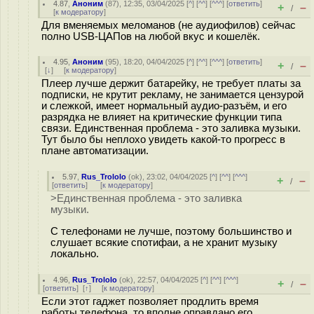
4.87
,
Аноним
(
87
), 12:35, 03/04/2025 [
^
] [
^^
] [
^^^
] [
ответить
]
+
–
/
[
к модератору
]
Для вменяемых меломанов (не аудиофилов) сейчас
полно USB-ЦАПов на любой вкус и кошелёк.
4.95
,
Аноним
(
95
), 18:20, 04/04/2025 [
^
] [
^^
] [
^^^
] [
ответить
]
+
–
/
[
↓
] [
к модератору
]
Плеер лучше держит батарейку, не требует платы за
подписки, не крутит рекламу, не занимается цензурой
и слежкой, имеет нормальный аудио-разъём, и его
разрядка не влияет на критические функции типа
связи. Единственная проблема - это заливка музыки.
Тут было бы неплохо увидеть какой-то прогресс в
плане автоматизации.
5.97
,
Rus_Trololo
(
ok
), 23:02, 04/04/2025 [
^
] [
^^
] [
^^^
]
+
–
/
[
ответить
]
[
к модератору
]
>Единственная проблема - это заливка
музыки.
С телефонами не лучше, поэтому большинство и
слушает всякие спотифаи, а не хранит музыку
локально.
4.96
,
Rus_Trololo
(
ok
), 22:57, 04/04/2025 [
^
] [
^^
] [
^^^
]
+
–
/
[
ответить
]
[
↑
] [
к модератору
]
Если этот гаджет позволяет продлить время
работы телефона, то вполне оправдано его