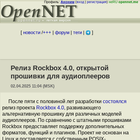
Профиль:
Аноним
(
вход
|
регистрация
)
неRU
opennet.me
[
новости
/
+++
|
форум
|
теги
|
]
Релиз Rockbox 4.0, открытой
прошивки для аудиоплееров
02.04.2025 11:04 (MSK)
После пяти с половиной лет разработки
состоялся
релиз проекта
Rockbox 4.0
, развивающего
альтернативную прошивку для различных моделей
аудиоплееров. По сравнению с штатными прошивками
Rockbox предоставляет поддержку дополнительных
форматов, функций и плагинов. Проект не основан на
Linux и поставляется с собственным POSIX-