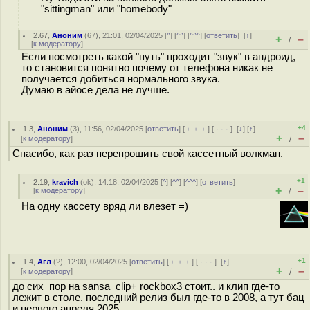
"sittingman" или "homebody"
2.67
,
Аноним
(
67
), 21:01, 02/04/2025 [
^
] [
^^
] [
^^^
] [
ответить
]
[
↑
]
+
–
/
[
к модератору
]
Если посмотреть какой "путь" проходит "звук" в андроид,
то становится понятно почему от телефона никак не
получается добиться нормального звука.
Думаю в айосе дела не лучше.
+4
1.3
,
Аноним
(
3
), 11:56, 02/04/2025 [
ответить
] [
﹢﹢﹢
] [
· · ·
]
[
↓
] [
↑
]
+
–
[
к модератору
]
/
Спасибо, как раз перепрошить свой кассетный волкман.
+1
2.19
,
kravich
(
ok
), 14:18, 02/04/2025 [
^
] [
^^
] [
^^^
] [
ответить
]
+
–
[
к модератору
]
/
На одну кассету вряд ли влезет =)
+1
1.4
,
Агл
(
?
), 12:00, 02/04/2025 [
ответить
] [
﹢﹢﹢
] [
· · ·
]
[
↑
]
+
–
[
к модератору
]
/
до сих пор на sansa clip+ rockbox3 стоит.. и клип где-то
лежит в столе. последний релиз был где-то в 2008, а тут бац
и первого апреля 2025