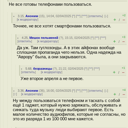
Не все готовы телефонами пользоваться.
+2
3.15
,
Аноним
(
15
), 14:04, 02/04/2025 [
^
] [
^^
] [
^^^
] [
ответить
]
[
↓
]
+
–
[
к модератору
]
/
Точнее, не все хотят смартфонами пользоваться.
+3
4.25
,
Мешок пельменей
(
?
), 15:15, 02/04/2025 [
^
] [
^^
] [
^^^
]
+
–
[
ответить
]
[
к модератору
]
/
Да уж. Там гуглозонды. А в этих айфонах вообще
сплошная пропаганда чего нельзя. Одна надежда на
"Аврору" была, а они закрываются.
+1
5.68
,
безразницы
(
?
), 21:22, 02/04/2025 [
^
] [
^^
] [
^^^
]
+
–
[
ответить
]
[
к модератору
]
/
Уже второе апреля а не первое.
+4
3.36
,
Аноним
(
36
), 16:00, 02/04/2025 [
^
] [
^^
] [
^^^
] [
ответить
]
[
↓
]
+
–
[
↑
] [
к модератору
]
/
Ну между пользоваться телефоном и таскать с собой
ещё 1 гаджет, который нужно заряжать, обслуживать и
синкать туда музыку люди выбирают первое. Есть
малое количество аудиофилов, которые не согласны, но
это из разряда 1 из 100 000 мне кажется.