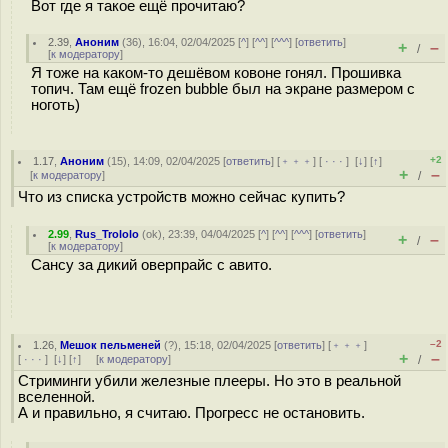
Вот где я такое ещё прочитаю?
2.39
,
Аноним
(
36
), 16:04, 02/04/2025 [
^
] [
^^
] [
^^^
] [
ответить
]
+
–
/
[
к модератору
]
Я тоже на каком-то дешёвом ковоне гонял. Прошивка
топич. Там ещё frozen bubble был на экране размером с
ноготь)
+2
1.17
,
Аноним
(
15
), 14:09, 02/04/2025 [
ответить
] [
﹢﹢﹢
] [
· · ·
]
[
↓
] [
↑
]
+
–
[
к модератору
]
/
Что из списка устройств можно сейчас купить?
2.99
,
Rus_Trololo
(
ok
), 23:39, 04/04/2025 [
^
] [
^^
] [
^^^
] [
ответить
]
+
–
/
[
к модератору
]
Сансу за дикий оверпрайс с авито.
–2
1.26
,
Мешок пельменей
(
?
), 15:18, 02/04/2025 [
ответить
] [
﹢﹢﹢
]
+
–
[
· · ·
]
[
↓
] [
↑
] [
к модератору
]
/
Стриминги убили железные плееры. Но это в реальной
вселенной.
А и правильно, я считаю. Прогресс не остановить.