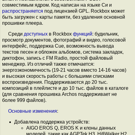
совместимым ядром. Код написан на языке Си и
распространяется
под лицензией GPL. Rockbox может
быть загружен с карты памяти, без удаления основной
прошивки плеера.
Среди
доступных
в Rockbox
функций
: будильник,
просмотр документов, фотографий и видео, голосовой
интерфейс, поддержка Cue, возможность вывода
текстов песен и обложек альбомов, система закладок,
диктофон, запись с FM Radio, простой файловый
менеджер. Из отличий также отмечается:
энергоэкономичность (19-21 часов вместо 14-16 часов)
и высокая скорость работы с большими списками
воспроизведения. Поддерживаются до 20 тыс.
композиций в плейлисте и до 10 тыс. файлов в каталоге
(для сравнения прошивка Archos поддерживает не
более 999 файлов).
Основные
изменения
:
Добавлена поддержка устройств:
AIGO EROS Q, EROS K и клоны данных
моделей, такие как AGPTek H3, HifiWalker H2