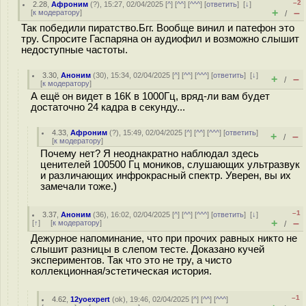
–2
2.28
,
Афроним
(
?
), 15:27, 02/04/2025 [
^
] [
^^
] [
^^^
] [
ответить
]
[
↓
]
+
–
[
к модератору
]
/
Так победили пиратство.Бгг. Вообще винил и патефон это
тру. Спросите Гаспаряна он аудиофил и возможно слышит
недоступные частоты.
3.30
,
Аноним
(
30
), 15:34, 02/04/2025 [
^
] [
^^
] [
^^^
] [
ответить
]
[
↓
]
+
–
/
[
к модератору
]
А ещё он видет в 16К в 1000Гц, вряд-ли вам будет
достаточно 24 кадра в секунду...
4.33
,
Афроним
(
?
), 15:49, 02/04/2025 [
^
] [
^^
] [
^^^
] [
ответить
]
+
–
/
[
к модератору
]
Почему нет? Я неоднакратно наблюдал здесь
ценителей 100500 Гц моников, слушающих ультразвук
и различающих инфрокрасный спектр. Уверен, вы их
замечали тоже.)
–1
3.37
,
Аноним
(
36
), 16:02, 02/04/2025 [
^
] [
^^
] [
^^^
] [
ответить
]
[
↓
]
+
–
[
↑
] [
к модератору
]
/
Дежурное напоминание, что при прочих равных никто не
слышит разницы в слепом тесте. Доказано кучей
экспериментов. Так что это не тру, а чисто
коллекционная/эстетическая история.
–1
4.62
,
12yoexpert
(
ok
), 19:46, 02/04/2025 [
^
] [
^^
] [
^^^
]