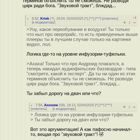
терминов объяснить ты не сможешь. Не разводи
цирк ради бога. "Звуковой тракт", блждад...
–1
6.52
,
Krtek
(
?
), 18:04, 02/04/2025 [
^
] [
^^
] [
^^^
] [
ответить
]
+
–
[
к модератору
]
/
>Уоу, какое переобувание в воздухе! Ты только
что ныл про оверпрайс, то есть приведенные выше
плееры ты в лучшем случае только на картинке
видел, лол.
Логика где-то на уровне инфузории-туфельки.
>Ахаха! Только что про Андроид плакался, а
теперь накидал аудиофильских баззвордов - типа
"смотрите, какой я эксперт". Да ты ни один из этих
терминов объяснить ты не сможешь. Не разводи
цирк ради бога. "Звуковой тракт", блждад...
Ты забыл дорогу на двач или что?
7.54
,
Аноним
(
58
), 18:13, 02/04/2025 [
^
] [
^^
] [
^^^
]
+
–
/
[
ответить
]
[
к модератору
]
> Логика где-то на уровне инфузории-туфельки.
> Ты забыл дорогу на двач или что?
Вот это аргументация! А как пафосно начинал-
то, вещая про "звуковой тракт"! 🤣