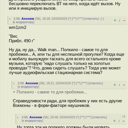
бесшовно переключать ВТ на него, когда идёт вызов. Ну
или я инициирую вызов.
2.56
,
Аноним
(
56
), 18:18, 02/04/2025 [
^
] [
^^
] [
^^^
] [
ответить
]
[
↓
]
+
–
/
[
к модератору
]
wm1zm2
"Вес
Прибл. 490 г"
Ну да, ну да... Walk man... Полкило - самое то для
пробежки... А, или ты для неспешной прогулки? Когда еще
и мобилу вынужден таскать для всего остального кроме
музыки, которую "надо слушать только на золотых
проводах"? Что, дома сидеть слушать? Тогда уже может
лучше аудиофильская стационарная система?
3.59
,
Аноним
(
58
), 18:21, 02/04/2025 [
^
] [
^^
] [
^^^
] [
ответить
]
+
–
/
[
к модератору
]
> Полкило - самое то для пробежки...
Справедливости ради, для пробежек у них есть другие
Вокмэны - в форм-факторе наушников.
+1
4.65
,
Аноним
(
56
), 20:48, 02/04/2025 [
^
] [
^^
] [
^^^
] [
ответить
]
+
–
[
к модератору
]
/
Ну тогда эти на полкило должны были назвать