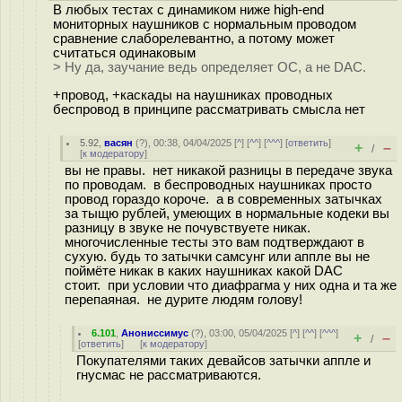
В любых тестах с динамиком ниже high-end
мониторных наушников с нормальным проводом
сравнение слаборелевантно, а потому может
считаться одинаковым
> Ну да, заучание ведь определяет ОС, а не DAC.
+провод, +каскады на наушниках проводных
беспровод в принципе рассматривать смысла нет
5.92
,
васян
(
?
), 00:38, 04/04/2025 [
^
] [
^^
] [
^^^
] [
ответить
]
+
–
/
[
к модератору
]
вы не правы. нет никакой разницы в передаче звука
по проводам. в беспроводных наушниках просто
провод гораздо короче. а в современных затычках
за тыщю рублей, умеющих в нормальные кодеки вы
разницу в звуке не почувствуете никак.
многочисленные тесты это вам подтверждают в
сухую. будь то затычки самсунг или аппле вы не
поймёте никак в каких наушниках какой DAC
стоит. при условии что диафрагма у них одна и та же
перепаяная. не дурите людям голову!
6.101
,
Анониссимус
(
?
), 03:00, 05/04/2025 [
^
] [
^^
] [
^^^
]
+
–
/
[
ответить
]
[
к модератору
]
Покупателями таких девайсов затычки аппле и
гнусмас не рассматриваются.