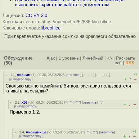
выполнить скрипт при работе с документом
Лицензия:
CC BY 3.0
Короткая ссылка: https://opennet.ru/62836-libreoffice
Ключевые слова:
libreoffice
При перепечатке указание ссылки на opennet.ru обязательно
Обсуждение
Ajax
|
1 уровень
|
Линейный
|
+/-
|
Раскрыть
(50)
всё
|
RSS
+1
1.1
,
Аноним
(
1
), 09:30, 06/03/2025 [
ответить
] [
﹢﹢﹢
] [
· · ·
]
[
↓
]
+
–
[
к модератору
]
/
Сколько можно намайнить битков, заставив пользователя
кликать на ссылки?
2.2
,
X86
(
ok
), 09:34, 06/03/2025 [
^
] [
^^
] [
^^^
] [
ответить
]
[
↓
]
+
–
/
[
к модератору
]
Примерно 1-2.
+6
3.4
,
Анонимище
(
?
), 09:50, 06/03/2025 [
^
] [
^^
] [
^^^
] [
ответить
]
+
–
[
к модератору
]
/