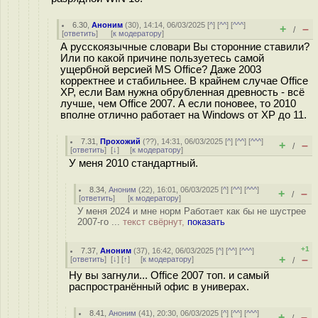
6.30
,
Аноним
(
30
), 14:14, 06/03/2025 [
^
] [
^^
] [
^^^
]
+
–
/
[
ответить
]
[
к модератору
]
А русскоязычные словари Вы сторонние ставили?
Или по какой причине пользуетесь самой
ущербной версией MS Office? Даже 2003
корректнее и стабильнее. В крайнем случае Office
XP, если Вам нужна обрубленная древность - всё
лучше, чем Office 2007. А если поновее, то 2010
вполне отлично работает на Windows от XP до 11.
7.31
,
Прохожий
(
??
), 14:31, 06/03/2025 [
^
] [
^^
] [
^^^
]
+
–
/
[
ответить
]
[
↓
] [
к модератору
]
У меня 2010 стандартный.
8.34
,
Аноним
(
22
), 16:01, 06/03/2025 [
^
] [
^^
] [
^^^
]
+
–
/
[
ответить
]
[
к модератору
]
У меня 2024 и мне норм Работает как бы не шустрее
2007-го ...
текст свёрнут,
показать
+1
7.37
,
Аноним
(
37
), 16:42, 06/03/2025 [
^
] [
^^
] [
^^^
]
+
–
[
ответить
]
[
↓
] [
↑
] [
к модератору
]
/
Ну вы загнули... Office 2007 топ. и самый
распространённый офис в универах.
8.41
,
Аноним
(
41
), 20:30, 06/03/2025 [
^
] [
^^
] [
^^^
]
+
–