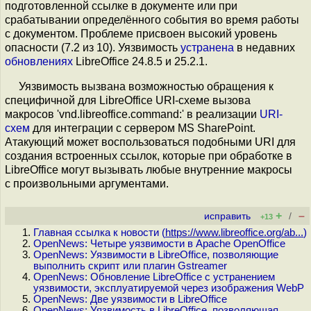
подготовленной ссылке в документе или при
срабатывании определённого события во время работы
с документом. Проблеме присвоен высокий уровень
опасности (7.2 из 10). Уязвимость
устранена
в недавних
обновлениях
LibreOffice 24.8.5 и 25.2.1.
Уязвимость вызвана возможностью обращения к
специфичной для LibreOffice URI-схеме вызова
макросов 'vnd.libreoffice.command:' в реализации
URI-
схем
для интеграции с сервером MS SharePoint.
Атакующий может воспользоваться подобными URI для
создания встроенных ссылок, которые при обработке в
LibreOffice могут вызывать любые внутренние макросы
с произвольными аргументами.
+
–
исправить
/
+13
Главная ссылка к новости (
https://www.libreoffice.org/ab...
)
OpenNews: Четыре уязвимости в Apache OpenOffice
OpenNews: Уязвимости в LibreOffice, позволяющие
выполнить скрипт или плагин Gstreamer
OpenNews: Обновление LibreOffice с устранением
уязвимости, эксплуатируемой через изображения WebP
OpenNews: Две уязвимости в LibreOffice
OpenNews: Уязвимость в LibreOffice, позволяющая