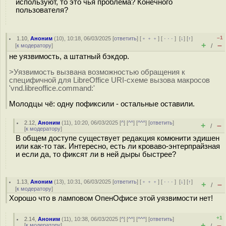
используют, то это чья проблема? Конечного
пользователя?
–1
1.10
,
Аноним
(
10
), 10:18, 06/03/2025 [
ответить
] [
﹢﹢﹢
] [
· · ·
]
[
↓
] [
↑
]
+
–
[
к модератору
]
/
не уязвимость, а штатный бэкдор.
>Уязвимость вызвана возможностью обращения к
специфичной для LibreOffice URI-схеме вызова макросов
'vnd.libreoffice.command:'
Молодцы чё: одну пофиксили - остальные оставили.
2.12
,
Аноним
(
11
), 10:20, 06/03/2025 [
^
] [
^^
] [
^^^
] [
ответить
]
+
–
/
[
к модератору
]
В общем доступе существует редакция комюнити эдишен
или как-то так. Интересно, есть ли кроваво-энтерпрайзная
и если да, то фиксят ли в ней дыры быстрее?
1.13
,
Аноним
(
13
), 10:31, 06/03/2025 [
ответить
] [
﹢﹢﹢
] [
· · ·
]
[
↓
] [
↑
]
+
–
/
[
к модератору
]
Хорошо что в ламповом ОпенОфисе этой уязвимости нет!
+1
2.14
,
Аноним
(
11
), 10:38, 06/03/2025 [
^
] [
^^
] [
^^^
] [
ответить
]
+
–
[
к модератору
]