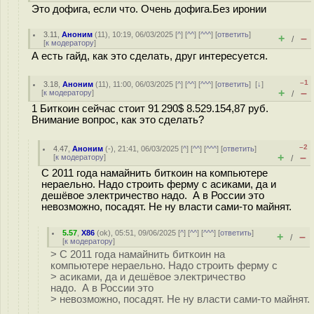
Это дофига, если что. Очень дофига.Без иронии
3.11
,
Аноним
(
11
), 10:19, 06/03/2025 [
^
] [
^^
] [
^^^
] [
ответить
]
+
–
/
[
к модератору
]
А есть гайд, как это сделать, друг интересуется.
–1
3.18
,
Аноним
(
11
), 11:00, 06/03/2025 [
^
] [
^^
] [
^^^
] [
ответить
]
[
↓
]
+
–
[
к модератору
]
/
1 Биткоин сейчас стоит 91 290$ 8.529.154,87 руб.
Внимание вопрос, как это сделать?
–2
4.47
,
Аноним
(
-
), 21:41, 06/03/2025 [
^
] [
^^
] [
^^^
] [
ответить
]
+
–
[
к модератору
]
/
C 2011 года намайнить биткоин на компьютере
нераельно. Надо строить ферму с асиками, да и
дешёвое электричество надо. А в России это
невозможно, посадят. Не ну власти сами-то майнят.
5.57
,
X86
(
ok
), 05:51, 09/06/2025 [
^
] [
^^
] [
^^^
] [
ответить
]
+
–
/
[
к модератору
]
> C 2011 года намайнить биткоин на
компьютере нераельно. Надо строить ферму с
> асиками, да и дешёвое электричество
надо. А в России это
> невозможно, посадят. Не ну власти сами-то майнят.