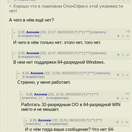
/
> Хорошо что в ламповом ОпенОфисе этой уязвимости
нет!
А чего в нём ещё нет?
+3
3.20
,
Аноним
(
20
), 12:17, 06/03/2025 [
^
] [
^^
] [
^^^
] [
ответить
]
+
–
[
к модератору
]
/
И чего в нём только нет: этого нет, того нет.
3.23
,
Аноним
(
23
), 12:47, 06/03/2025 [
^
] [
^^
] [
^^^
] [
ответить
]
+
–
/
[
к модератору
]
В нем нет поддержки 64-разрядной Windows.
4.24
,
Аноним
(
22
), 12:58, 06/03/2025 [
^
] [
^^
] [
^^^
] [
ответить
]
+
–
/
[
к модератору
]
Странно, у меня работает.
+1
5.25
,
Аноним
(
23
), 13:31, 06/03/2025 [
^
] [
^^
] [
^^^
]
+
–
[
ответить
]
[
↓
] [
к модератору
]
/
Работать 32-разрядным OO в 64-разрядной WIN
никто и не мешает.
6.33
,
Аноним
(
22
), 15:55, 06/03/2025 [
^
] [
^^
] [
^^^
]
+
–
/
[
ответить
]
[
к модератору
]
И о чём тогда ваше сообщение? Что нет 64-