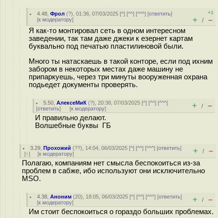
+1
4.48
,
Фрол
(
?
), 01:36, 07/03/2025 [
^
] [
^^
] [
^^^
] [
ответить
]
+
–
[
к модератору
]
/
Я как-то монтировал сеть в одном интересном
заведении, так там даже джеки к езернет картам
буквально под печатью пластилиновой были.
Много ты натаскаешь в такой конторе, если под ихним
забором в некоторых местах даже машину не
припаркуешь, через три минуты вооруженная охрана
подьедет документы проверять.
5.50
,
АлексеМиК
(
?
), 20:38, 07/03/2025 [
^
] [
^^
] [
^^^
]
+
–
/
[
ответить
]
[
к модератору
]
И правильно делают.
Волшебные буквы ГБ
3.29
,
Прохожий
(
??
), 14:04, 06/03/2025 [
^
] [
^^
] [
^^^
] [
ответить
]
+
–
/
[
↑
] [
к модератору
]
Полагаю, компаниям нет смысла беспокоиться из-за
проблем в сабже, ибо используют они исключительно
MSO.
4.38
,
Аноним
(
20
), 18:05, 06/03/2025 [
^
] [
^^
] [
^^^
] [
ответить
]
+
–
/
[
к модератору
]
Им стоит беспокоиться о гораздо больших проблемах.