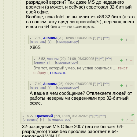
разрядной версии? Так даже MS до недавнего
времени (а может, и сейчас) советовал 32-битный
свой офис.
Вообще, пока Intel не выпилит из x86 32 бита (а это
на нашем веку вряд ли произойдёт), переход всего
и вся на 64 бита — не самоцель.
7.39
,
Аноним
(
20
), 18:08, 06/03/2025 [
^
] [
^^
] [
^^^
]
+
–
/
[
ответить
]
[
↓
] [
к модератору
]
X86S
8.52
,
Аноним
(
22
), 21:09, 07/03/2025 [
^
] [
^^
] [
^^^
]
+
–
/
[
ответить
]
[
к модератору
]
Это тот, который умер, не успев родиться ...
текст
свёрнут,
показать
7.49
,
Аноним
(
23
), 09:24, 07/03/2025 [
^
] [
^^
] [
^^^
]
+
–
/
[
ответить
]
[
↑
] [
к модератору
]
А ваше в чем сообщение? Отвлекаете людей от
работы неверными сведениями про 32-битный
офис.
+2
5.27
,
Прохожий
(
??
), 13:59, 06/03/2025 [
^
] [
^^
] [
^^^
]
+
–
[
ответить
]
[
↑
] [
к модератору
]
/
32-разрядный MS Office 2007 (его не бывает 64-
разрядного) тоже без проблем работает в 64-
разрядной WIN 10.