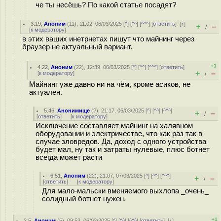
че ты несёшь? По какой статье посадят?
3.19
,
Аноним
(
11
), 11:02, 06/03/2025 [
^
] [
^^
] [
^^^
] [
ответить
]
[
↑
]
+
–
/
[
к модератору
]
в этих ваших инетрнетах пишут что майнинг через
браузер не актуальный вариант.
+3
4.22
,
Аноним
(
22
), 12:39, 06/03/2025 [
^
] [
^^
] [
^^^
] [
ответить
]
+
–
[
к модератору
]
/
Майнинг уже давно ни на чём, кроме асиков, не
актуален.
5.46
,
Анонимище
(
?
), 21:17, 06/03/2025 [
^
] [
^^
] [
^^^
]
+
–
/
[
ответить
]
[
к модератору
]
Исключение составляет майнинг на халявном
оборудовании и электричестве, что как раз так в
случае зловредов. Да, доход с одного устройства
будет мал, ну так и затраты нулевые, плюс ботнет
всегда может расти
6.51
,
Аноним
(
22
), 21:07, 07/03/2025 [
^
] [
^^
] [
^^^
]
+
–
/
[
ответить
]
[
к модератору
]
Для мало-мальски вменяемого выхлопа _очень_
солидный ботнет нужен.
+1
2.5
,
Аноним
(
5
), 09:53, 06/03/2025 [
^
] [
^^
] [
^^^
] [
ответить
]
[
↑
]