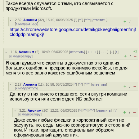
Такое всегда случается с теми, кто связывается с
продуктами Microsoft.
2.32
,
Аноним
(
32
), 15:49, 06/03/2025 [
^
] [
^^
] [
^^^
] [
ответить
]
+
–
/
[
к модератору
]
https://chromewebstore.google.com/detail/gbkeegbaiigmenfmjf
clcdgdpimamgkj/
+1
1.16
,
Алконим
(
?
), 10:49, 06/03/2025 [
ответить
] [
﹢﹢﹢
] [
· · ·
]
[
↓
] [
↑
]
+
–
[
к модератору
]
/
Я один думаю что скрипты в документах это одна из
больших ошибок, я прекрасно понимаю юскейсы, но для
меня это все равно кажется ошибочным решением
2.17
,
Аноним
(
11
), 10:58, 06/03/2025 [
^
] [
^^
] [
^^^
] [
ответить
]
+
–
/
[
к модератору
]
Да нету в них ничего страшного, если внутри компании
используются или если отдел ИБ работает.
3.21
,
Аноним
(
20
), 12:21, 06/03/2025 [
^
] [
^^
] [
^^^
] [
ответить
]
[
↓
]
+
–
/
[
к модератору
]
Даже если любые флешки в корпоратиный комп не
засунуть, но, ведь, можно корпоративную в сторонний
ком. И таки, притащить специальным образом
сформированный документик.