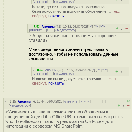
/
[
ответить
]
[
к модератору
]
Кстати, до сих пор получает обновления
безопасности если включить обновление ...
текст
свёрнут,
показать
7.53
,
Аноним
(
41
), 10:32, 08/03/2025 [
^
] [
^^
] [
^^^
]
+
–
/
[
ответить
]
[
↑
] [
к модератору
]
> А русскоязычные словари Вы сторонние
ставили?
Мне совершенного знания трех языков
достаточно, чтобы не использовать данные
компоненты.
8.55
,
Аноним
(
22
), 14:56, 08/03/2025 [
^
] [
^^
] [
^^^
]
+
–
/
[
ответить
]
[
к модератору
]
И опечаток вы не допускаете, конечно ...
текст
свёрнут,
показать
+2
1.15
,
Аноним
(
-
), 10:44, 06/03/2025 [
ответить
] [
﹢﹢﹢
] [
· · ·
]
[
↓
] [
↑
]
+
–
[
к модератору
]
/
>Уязвимость вызвана возможностью обращения к
специфичной для LibreOffice URI-схеме вызова макросов
'vnd.libreoffice.command:' в реализации URI-схем для
интеграции с сервером MS SharePoint.