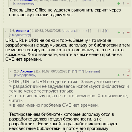
+
–
[
к модератору
]
/
Теперь Libre Office не удастся выполнить скрипт через
постановку ссылки в документ.
1.6
,
Аноним
(
-
), 09:53, 06/03/2025 [
ответить
] [
﹢﹢﹢
] [
· · ·
]
[
↓
] [
↑
]
+
–
/
[
к модератору
]
URI, URL и URN не одно и то же. Замечу что многие
разработчики не задумываясь используют библиотеки и тем
не менее тестируют только то что используют, а не то что
возможно. Хотя извините, читать в чем именно проблема
CVE нет времени.
–3
2.8
,
Аноним
(
11
), 10:07, 06/03/2025 [
^
] [
^^
] [
^^^
] [
ответить
]
+
–
[
к модератору
]
/
> URI, URL и URN не одно и то же. Замечу что многие
> разработчики не задумываясь используют библиотеки и
тем не менее тестируют только
> то что используют, а не то что возможно. Хотя извините,
читать
> в чем именно проблема CVE нет времени.
Тестированием библиотек которые используются в
разработке должен отдел безопасности, а не
разработчик. Если какой-то разработчик использует
неисвестные библиотеки, а потом его программу