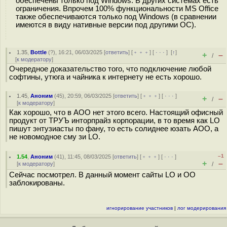
обеспечены только под Windows. В других системах есть
ограничения. Впрочем 100% функциональности MS Office
также обеспечиваются только под Windows (в сравнении
имеются в виду нативные версии под другими ОС).
1.35
,
Bottle
(
?
), 16:21, 06/03/2025 [
ответить
] [
﹢﹢﹢
] [
· · ·
]
[
↑
]
+
–
/
[
к модератору
]
Очередное доказательство того, что подключение любой
софтины, утюга и чайника к интернету не есть хорошо.
1.45
,
Аноним
(
45
), 20:59, 06/03/2025 [
ответить
] [
﹢﹢﹢
] [
· · ·
]
+
–
/
[
к модератору
]
Как хорошо, что в AOO нет этого всего. Настоящий офисный
продукт от ТРУЪ инторпрайз корпорации, в то время как LO
пишут энтузиасты по фану, то есть солиднее юзать AOO, а
не новомодное сму зи LO.
–1
1.54
,
Аноним
(
41
), 11:45, 08/03/2025 [
ответить
] [
﹢﹢﹢
] [
· · ·
]
+
–
[
к модератору
]
/
Сейчас посмотрел. В данный момент сайты LO и OO
заблокированы.
игнорирование участников
|
лог модерирования