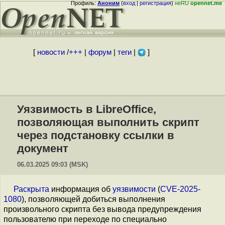
Профиль:
Аноним
(
вход
|
регистрация
)
неRU
opennet.me
[
новости
/
+++
|
форум
|
теги
|
]
Уязвимость в LibreOffice,
позволяющая выполнить скрипт
через подстановку ссылки в
документ
06.03.2025 09:03 (MSK)
Раскрыта
информация об
уязвимости
(
CVE-2025-
1080
), позволяющей добиться выполнения
произвольного скрипта без вывода предупреждения
пользователю при переходе по специально