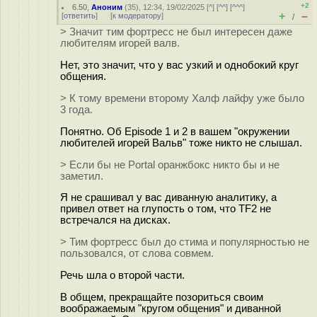
+2
6.50
,
Аноним
(
35
), 12:34, 19/02/2025 [
^
] [
^^
] [
^^^
]
+
–
[
ответить
]
[
к модератору
]
/
> Значит тим фортресс не был интересен даже
любителям игорей валв.
Нет, это значит, что у вас узкий и однобокий круг
общения.
> К тому времени второму Халф лайфу уже было
3 года.
Понятно. Об Episode 1 и 2 в вашем "окружении
любителей игорей Вальв" тоже никто не слышал.
> Если бы не Portal оранжбокс никто бы и не
заметил.
Я не срашивал у вас диванную аналитику, а
привел ответ на глупость о том, что TF2 не
встречался на дисках.
> Тим фортресс был до стима и популярностью не
пользовался, от слова совмем.
Речь шла о второй части.
В общем, прекращайте позориться своим
воображаемым "кругом общения" и диванной