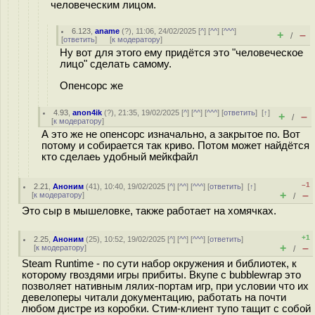
человеческим лицом.
6.123
,
aname
(
?
), 11:06, 24/02/2025 [
^
] [
^^
] [
^^^
]
+
–
/
[
ответить
]
[
к модератору
]
Ну вот для этого ему придётся это "человеческое
лицо" сделать самому.
Опенсорс же
4.93
,
anon4ik
(
?
), 21:35, 19/02/2025 [
^
] [
^^
] [
^^^
] [
ответить
]
[
↑
]
+
–
/
[
к модератору
]
А это же не опенсорс изначально, а закрытое по. Вот
потому и собирается так криво. Потом может найдётся
кто сделаеь удобный мейкфайл
–1
2.21
,
Аноним
(
41
), 10:40, 19/02/2025 [
^
] [
^^
] [
^^^
] [
ответить
]
[
↑
]
+
–
[
к модератору
]
/
Это сыр в мышеловке, также работает на хомячках.
+1
2.25
,
Аноним
(
25
), 10:52, 19/02/2025 [
^
] [
^^
] [
^^^
] [
ответить
]
+
–
[
к модератору
]
/
Steam Runtime - по сути набор окружения и библиотек, к
которому гвоздями игры прибиты. Вкупе с bubblewrap это
позволяет нативным лялих-портам игр, при условии что их
девелоперы читали документацию, работать на почти
любом дистре из коробки. Стим-клиент тупо тащит с собой