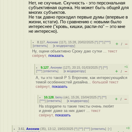
Нет, не скучные. Скучность - это персональная
субъективная оценка. Но может быть общей для
многих субъектов.
Не так давно проходил первые думы (впервые в
жизни, кстати). По сравнению с новыми было
интереснее ("кровь, кишки, распи-ло" -- это мне
не интересно).
8.117
,
Аноним
(
117
), 15:28, 20/02/2025 [
^
] [
^^
] [
^^^
]
+
–
/
[
ответить
]
[
к модератору
]
Ну, оцени объективно Сроку даю сутки ...
текст
свёрнут,
показать
+1
9.127
,
Аноним
(
127
), 20:15, 01/03/2025 [
^
] [
^^
]
+
–
[
^^^
] [
ответить
]
[
к модератору
]
/
А, ты хто такой P S Впрочем, как интересующийся
темой особенностей дизайна...
большой текст
свёрнут,
показать
10.128
,
benu
(
ok
), 15:26, 15/04/2025 [
^
] [
^^
]
+
–
/
[
^^^
] [
ответить
]
[
к модератору
]
На stopgame ru такие тексты очень любят
и денег даже за них дают ...
текст
свёрнут,
показать
+3
3.61
,
Аноним
(
35
), 13:12, 19/02/2025 [
^
] [
^^
] [
^^^
] [
ответить
]
[
↑
]