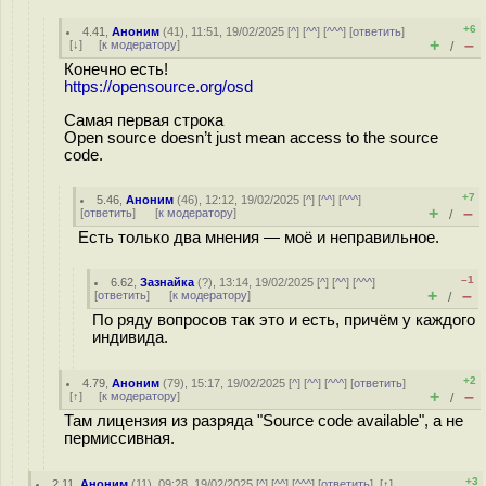
+6
4.41
,
Аноним
(
41
), 11:51, 19/02/2025 [
^
] [
^^
] [
^^^
] [
ответить
]
+
–
[
↓
] [
к модератору
]
/
Конечно есть!
https://opensource.org/osd
Самая первая строка
Open source doesn’t just mean access to the source
code.
+7
5.46
,
Аноним
(
46
), 12:12, 19/02/2025 [
^
] [
^^
] [
^^^
]
+
–
[
ответить
]
[
к модератору
]
/
Есть только два мнения — моё и неправильное.
–1
6.62
,
Зазнайка
(
?
), 13:14, 19/02/2025 [
^
] [
^^
] [
^^^
]
+
–
[
ответить
]
[
к модератору
]
/
По ряду вопросов так это и есть, причём у каждого
индивида.
+2
4.79
,
Аноним
(
79
), 15:17, 19/02/2025 [
^
] [
^^
] [
^^^
] [
ответить
]
+
–
[
↑
] [
к модератору
]
/
Там лицензия из разряда "Source code available", а не
пермиссивная.
+3
2.11
,
Аноним
(
11
), 09:28, 19/02/2025 [
^
] [
^^
] [
^^^
] [
ответить
]
[
↑
]