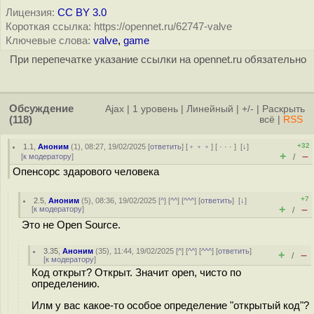
Лицензия:
CC BY 3.0
Короткая ссылка: https://opennet.ru/62747-valve
Ключевые слова:
valve
,
game
При перепечатке указание ссылки на opennet.ru обязательно
Обсуждение
Ajax
|
1 уровень
|
Линейный
|
+/-
|
Раскрыть
(118)
всё
|
RSS
+32
1.1
,
Аноним
(
1
), 08:27, 19/02/2025 [
ответить
] [
﹢﹢﹢
] [
· · ·
]
[
↓
]
+
–
[
к модератору
]
/
Опенсорс здарового человека
+7
2.5
,
Аноним
(
5
), 08:36, 19/02/2025 [
^
] [
^^
] [
^^^
] [
ответить
]
[
↓
]
+
–
[
к модератору
]
/
Это не Open Source.
3.35
,
Аноним
(
35
), 11:44, 19/02/2025 [
^
] [
^^
] [
^^^
] [
ответить
]
+
–
/
[
к модератору
]
Код открыт? Открыт. Значит open, чисто по
определению.
Илм у вас какое-то особое определение "открытый код"?