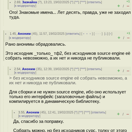
+1
2.69
,
Зазнайка
(
?
), 13:23, 19/02/2025 [
^
] [
^^
] [
^^^
] [
ответить
]
+
–
[
к модератору
]
/
Ого! Знакомые имена... Лет десять, правда, уже не заходил
туда.
+1
1.45
,
Аноним
(
45
), 11:57, 19/02/2025 [
ответить
] [
﹢﹢﹢
] [
· · ·
]
[
↓
] [
↑
]
+
–
[
к модератору
]
/
Рано анонимы обрадовались.
Это исходник _только_ тф2, без исходников source engine её
собрать невозможно, а их нет и никогда не публиковали.
2.54
,
Аноним
(
35
), 12:39, 19/02/2025 [
^
] [
^^
] [
^^^
] [
ответить
]
+
–
/
[
к модератору
]
> без исходников source engine её собрать невозможно, а
их нет и никогда не публиковали.
Для сборки и не нужен source engine, ибо оно использует
только его интерфейс (загаловочные файлы) и
компилируется в динамическую библиотеку.
3.55
,
Аноним
(
45
), 12:41, 19/02/2025 [
^
] [
^^
] [
^^^
] [
ответить
]
+
–
/
[
к модератору
]
Да, спасибо за поправку.
Собрать можно, но без исходников сурс, толку от этого