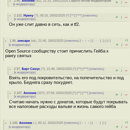
2.90
,
Аноним
(
91
), 21:33, 19/02/2025
Скрыто ботом-модератором
+
–
/
[
к модератору
]
2.102
,
Нуину
(
?
), 00:16, 20/02/2025 [
^
] [
^^
] [
^^^
] [
ответить
]
+
–
/
[
к модератору
]
Он уже слит давно в сеть, как и tf2.
+1
1.96
,
zeecape
(
ok
), 21:40, 19/02/2025 [
ответить
] [
﹢﹢﹢
] [
· · ·
]
[
↓
] [
↑
]
+
–
[
к модератору
]
/
Open Source сообществу стоит причислить Гейба к
рангу святых
2.97
,
Барт Синус
(
?
), 21:48, 19/02/2025 [
^
] [
^^
] [
^^^
] [
ответить
]
+
–
/
[
к модератору
]
Взять его под покровительство, на попечительство и под
крыло. Бедняга сразу похудеет.
2.107
,
Аноним
(
107
), 07:59, 20/02/2025 [
^
] [
^^
] [
^^^
] [
ответить
]
+
–
/
[
к модератору
]
Считаю начать нужно с донатов, которые будут покрывать
все налоговые расходы вальве и жизнь самого гейба
+1
1.100
,
Аноним
(
-
), 00:12, 20/02/2025 [
ответить
] [
﹢﹢﹢
] [
· · ·
]
[
↑
]
+
–
[
к модератору
]
/