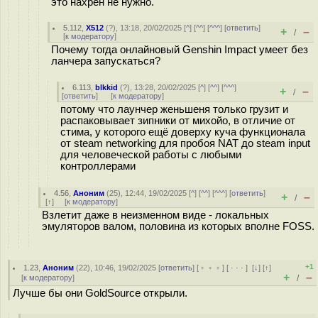
это нахрен не нужно.
5.112
,
X512
(
?
), 13:18, 20/02/2025 [
^
] [
^^
] [
^^^
] [
ответить
]
+
–
/
[
к модератору
]
Почему тогда онлайновый Genshin Impact умеет без
ланчера запускаться?
6.113
,
blkkid
(
?
), 13:28, 20/02/2025 [
^
] [
^^
] [
^^^
]
+
–
/
[
ответить
]
[
к модератору
]
потому что лаунчер женьшеня только грузит и
распаковывает зипники от михойо, в отличие от
стима, у которого ещё доверху куча функционала
от steam networking для пробоя NAT до steam input
для человеческой работы с любыми
контроллерами
4.56
,
Аноним
(
25
), 12:44, 19/02/2025 [
^
] [
^^
] [
^^^
] [
ответить
]
+
–
/
[
↑
] [
к модератору
]
Взлетит даже в неизменном виде - локальных
эмуляторов валом, половина из которых вполне FOSS.
+1
1.23
,
Аноним
(
22
), 10:46, 19/02/2025 [
ответить
] [
﹢﹢﹢
] [
· · ·
]
[
↓
] [
↑
]
+
–
[
к модератору
]
/
Лучше бы они GoldSource открыли.