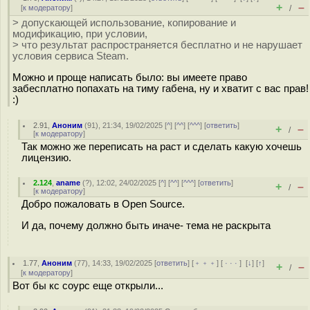
+
–
[
к модератору
]
/
> допускающей использование, копирование и
модификацию, при условии,
> что результат распространяется бесплатно и не нарушает
условия сервиса Steam.
Можно и проще написать было: вы имеете право
забесплатно попахать на тиму габена, ну и хватит с вас прав!
:)
2.91
,
Аноним
(
91
), 21:34, 19/02/2025 [
^
] [
^^
] [
^^^
] [
ответить
]
+
–
/
[
к модератору
]
Так можно же переписать на раст и сделать какую хочешь
лицензию.
2.124
,
aname
(
?
), 12:02, 24/02/2025 [
^
] [
^^
] [
^^^
] [
ответить
]
+
–
/
[
к модератору
]
Добро пожаловать в Open Source.
И да, почему должно быть иначе- тема не раскрыта
1.77
,
Аноним
(
77
), 14:33, 19/02/2025 [
ответить
] [
﹢﹢﹢
] [
· · ·
]
[
↓
] [
↑
]
+
–
/
[
к модератору
]
Вот бы кс соурс еще открыли...