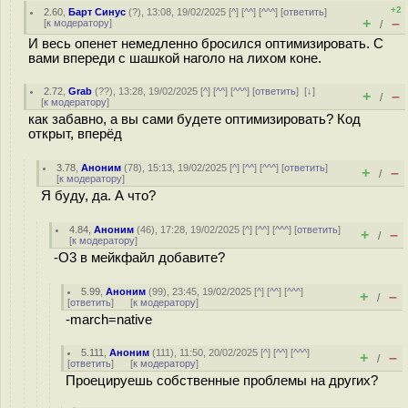
+2
2.60
,
Барт Синус
(
?
), 13:08, 19/02/2025 [
^
] [
^^
] [
^^^
] [
ответить
]
+
–
[
к модератору
]
/
И весь опенет немедленно бросился оптимизировать. С
вами впереди с шашкой наголо на лихом коне.
2.72
,
Grab
(
??
), 13:28, 19/02/2025 [
^
] [
^^
] [
^^^
] [
ответить
]
[
↓
]
+
–
/
[
к модератору
]
как забавно, а вы сами будете оптимизировать? Код
открыт, вперëд
3.78
,
Аноним
(
78
), 15:13, 19/02/2025 [
^
] [
^^
] [
^^^
] [
ответить
]
+
–
/
[
к модератору
]
Я буду, да. А что?
4.84
,
Аноним
(
46
), 17:28, 19/02/2025 [
^
] [
^^
] [
^^^
] [
ответить
]
+
–
/
[
к модератору
]
-O3 в мейкфайл добавите?
5.99
,
Аноним
(
99
), 23:45, 19/02/2025 [
^
] [
^^
] [
^^^
]
+
–
/
[
ответить
]
[
к модератору
]
-march=native
5.111
,
Аноним
(
111
), 11:50, 20/02/2025 [
^
] [
^^
] [
^^^
]
+
–
/
[
ответить
]
[
к модератору
]
Проецируешь собственные проблемы на других?