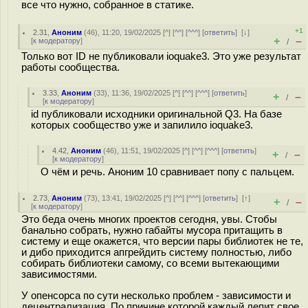
все что нужно, собранное в статике.
+1
2.31
,
Аноним
(
46
), 11:20, 19/02/2025 [
^
] [
^^
] [
^^^
] [
ответить
]
[
↓
]
+
–
[
к модератору
]
/
Только вот ID не публиковали ioquake3. Это уже результат
работы сообщества.
3.33
,
Аноним
(
33
), 11:36, 19/02/2025 [
^
] [
^^
] [
^^^
] [
ответить
]
+
–
/
[
к модератору
]
id публиковали исходники оригинальной Q3. На базе
которых сообщество уже и запилило ioquake3.
4.42
,
Аноним
(
46
), 11:51, 19/02/2025 [
^
] [
^^
] [
^^^
] [
ответить
]
+
–
/
[
к модератору
]
О чём и речь. Аноним 10 сравнивает попу с пальцем.
2.73
,
Аноним
(
73
), 13:41, 19/02/2025 [
^
] [
^^
] [
^^^
] [
ответить
]
[
↑
]
+
–
/
[
к модератору
]
Это беда очень многих проектов сегодня, увы. Стобы
банально собрать, нужно габайты мусора притащить в
систему и еще окажется, что версии пары библиотек не те,
и дибо приходится апгрейдить систему полностью, либо
собирать библиотеки самому, со всеми вытекающими
зависимостями.
У опенсорса по сути несколько проблем - зависимости и
децентрализация. По причине которой каждый лепит свое