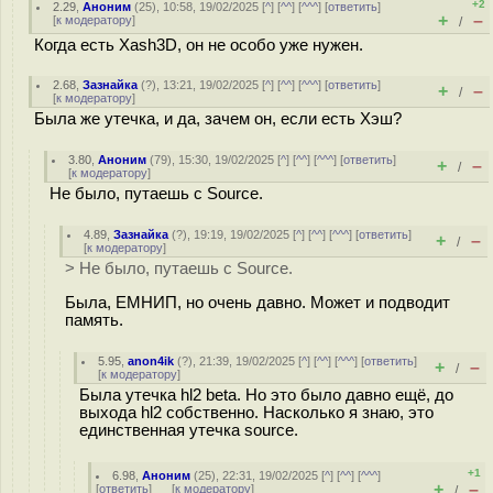
+2
2.29
,
Аноним
(
25
), 10:58, 19/02/2025 [
^
] [
^^
] [
^^^
] [
ответить
]
+
–
[
к модератору
]
/
Когда есть Xash3D, он не особо уже нужен.
2.68
,
Зазнайка
(
?
), 13:21, 19/02/2025 [
^
] [
^^
] [
^^^
] [
ответить
]
+
–
/
[
к модератору
]
Была же утечка, и да, зачем он, если есть Хэш?
3.80
,
Аноним
(
79
), 15:30, 19/02/2025 [
^
] [
^^
] [
^^^
] [
ответить
]
+
–
/
[
к модератору
]
Не было, путаешь с Source.
4.89
,
Зазнайка
(
?
), 19:19, 19/02/2025 [
^
] [
^^
] [
^^^
] [
ответить
]
+
–
/
[
к модератору
]
> Не было, путаешь с Source.
Была, ЕМНИП, но очень давно. Может и подводит
память.
5.95
,
anon4ik
(
?
), 21:39, 19/02/2025 [
^
] [
^^
] [
^^^
] [
ответить
]
+
–
/
[
к модератору
]
Была утечка hl2 beta. Но это было давно ещё, до
выхода hl2 собственно. Насколько я знаю, это
единственная утечка source.
+1
6.98
,
Аноним
(
25
), 22:31, 19/02/2025 [
^
] [
^^
] [
^^^
]
+
–
[
ответить
]
[
к модератору
]
/