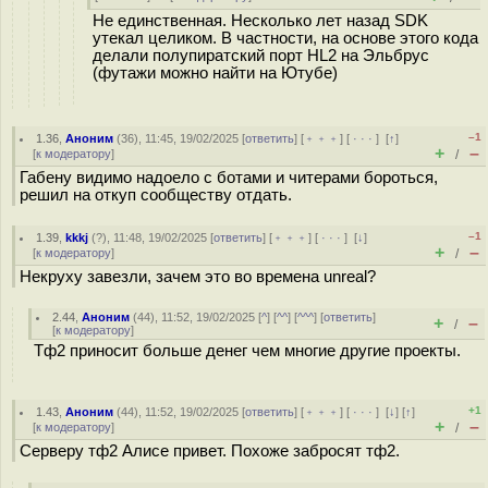
Не единственная. Несколько лет назад SDK
утекал целиком. В частности, на основе этого кода
делали полупиратский порт HL2 на Эльбрус
(футажи можно найти на Ютубе)
–1
1.36
,
Аноним
(
36
), 11:45, 19/02/2025 [
ответить
] [
﹢﹢﹢
] [
· · ·
]
[
↑
]
+
–
[
к модератору
]
/
Габену видимо надоело с ботами и читерами бороться,
решил на откуп сообществу отдать.
–1
1.39
,
kkkj
(
?
), 11:48, 19/02/2025 [
ответить
] [
﹢﹢﹢
] [
· · ·
]
[
↓
]
+
–
[
к модератору
]
/
Некруху завезли, зачем это во времена unreal?
2.44
,
Аноним
(
44
), 11:52, 19/02/2025 [
^
] [
^^
] [
^^^
] [
ответить
]
+
–
/
[
к модератору
]
Тф2 приносит больше денег чем многие другие проекты.
+1
1.43
,
Аноним
(
44
), 11:52, 19/02/2025 [
ответить
] [
﹢﹢﹢
] [
· · ·
]
[
↓
] [
↑
]
+
–
[
к модератору
]
/
Серверу тф2 Алисе привет. Похоже забросят тф2.