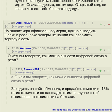
нужно было купить. Собственно как и Source как и
идтек. Сначала деньга, потом код. Открытый код, не
значит что его тебе бесплатно дадут.
1.110
,
Аноним324
(
ok
), 10:04, 20/02/2025 [
ответить
] [
﹢﹢﹢
] [
· · ·
]
+
–
/
[
↑
] [
к модератору
]
Ну значит игра официально умерла, нужно выводить
шапки в реал, пока хакеры не нашли как взломать
торговую сеть.
2.118
,
Аноним
(
45
), 15:35, 20/02/2025 [
^
] [
^^
] [
^^^
] [
ответить
]
+
–
/
[
к модератору
]
О чём вы говорите, как можно вынести цифровой актив в
реал?
3.119
,
Аноним324
(
ok
), 16:22, 20/02/2025 [
^
] [
^^
] [
^^^
] [
ответить
]
+
–
/
[
к модератору
]
> О чём вы говорите, как можно вынести цифровой
актив в реал?
Заходишь на сайт обменник, и продаёшь шмотки в -15%
от их стоимости по площадке стим, в случае с тф2
отнимаешь от стоимости на бекпаке.
игнорирование участников
|
лог модерирования