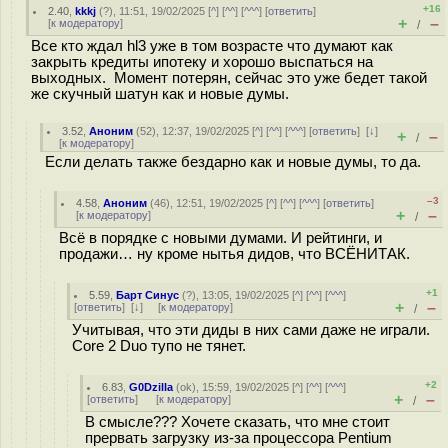
+16
2.40
,
kkkj
(
?
), 11:51, 19/02/2025 [
^
] [
^^
] [
^^^
] [
ответить
]
+
–
[
к модератору
]
/
Все кто ждал hl3 уже в том возрасте что думают как
закрыть кредиты ипотеку и хорошо выспаться на
выходных. Момент потерян, cейчас это уже бедет такой
же скучный шатун как и новые думы.
3.52
,
Аноним
(
52
), 12:37, 19/02/2025 [
^
] [
^^
] [
^^^
] [
ответить
]
[
↓
]
+
–
/
[
к модератору
]
Если делать также бездарно как и новые думы, то да.
–3
4.58
,
Аноним
(
46
), 12:51, 19/02/2025 [
^
] [
^^
] [
^^^
] [
ответить
]
+
–
[
к модератору
]
/
Всё в порядке с новыми думами. И рейтинги, и
продажи… ну кроме нытья дидов, что ВСЁНИТАК.
+1
5.59
,
Барт Синус
(
?
), 13:05, 19/02/2025 [
^
] [
^^
] [
^^^
]
+
–
[
ответить
]
[
↓
] [
к модератору
]
/
Учитывая, что эти диды в них сами даже не играли.
Core 2 Duo тупо не тянет.
+2
6.83
,
G0Dzilla
(
ok
), 15:59, 19/02/2025 [
^
] [
^^
] [
^^^
]
+
–
[
ответить
]
[
к модератору
]
/
В смысле??? Хочете сказать, что мне стоит
прервать загрузку из-за процессора Pentium