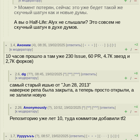
+
–
[
к модератору
]
/
> Момент потерян, cейчас это уже бедет такой же
скучный шатун как и новые думы.
А вы о Half-Life: Alyx не слышали? Это совсем не
скучный шатун в духе думов.
+2
1.4
,
Аноним
(
4
), 08:35, 19/02/2025 [
ответить
] [
﹢﹢﹢
] [
· · ·
]
[
↓
] [
↑
]
+
–
[
к модератору
]
/
10 часов прошло а там уже 230 Issue, 60 PR, 4.7К звезд и
2,7К форков)
+8
2.6
,
dg
(
??
), 08:45, 19/02/2025 [
^
] [
^^
] [
^^^
] [
ответить
]
+
–
[
к модератору
]
/
самый старый ишью от "Jun 28, 2013"
наверное репа была закрыта, а теперь просто открыли, а
не залили новую
+4
2.26
,
Anonymously
(
?
), 10:52, 19/02/2025 [
^
] [
^^
] [
^^^
] [
ответить
]
+
–
[
к модератору
]
/
Репозиторию уже лет 10, туда коммитом добавили tf2
+3
1.7
,
Уууууъъъ
(
?
), 08:57, 19/02/2025 [
ответить
] [
﹢﹢﹢
] [
· · ·
]
[
↓
] [
↑
]