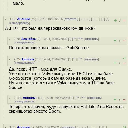
мало.
1.49
,
Аноним
(
49
), 12:27, 19/02/2025 [
ответить
] [
﹢﹢﹢
] [
· · ·
]
[
↓
] [
↑
]
+
–
/
[
к модератору
]
А 1 ТФ, что был на первокваковском движке?
2.70
,
Зазнайка
(
?
), 13:24, 19/02/2025 [
^
] [
^^
] [
^^^
] [
ответить
]
+
–
/
[
к модератору
]
Первохалфовском движке -- GoldSource
+1
2.75
,
Аноним
(
75
), 14:24, 19/02/2025 [
^
] [
^^
] [
^^^
] [
ответить
]
+
–
[
к модератору
]
/
Да, первый TF - мод для Quake.
Уже после этого Valve выпустили TF Classic на базе
GoldSource (который сам на базе движка Quake).
Ну и после этого эти же Valve выпустили TF2 на базе
Source.
2.114
,
Аноним
(
114
), 13:45, 20/02/2025 [
^
] [
^^
] [
^^^
] [
ответить
]
+
–
/
[
к модератору
]
Теперь что значит, Будут запускать Half Life 2 на Redox на
скриншотах вместо Doom.
+1
1.76
,
Аноним
(
-
), 14:27, 19/02/2025 [
ответить
] [
﹢﹢﹢
] [
· · ·
]
[
↓
] [
↑
]