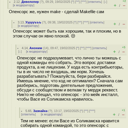
+2
2.12
,
Девелопер
(
?
), 09:29, 19/02/2025 [
^
] [
^^
] [
^^^
] [
ответить
]
[
↓
]
+
–
[
к модератору
]
/
Опенсорс же, нужен make - сделай Makefile сам
3.13
,
Уууууъъъ
(
?
), 09:38, 19/02/2025 [
^
] [
^^
] [
^^^
] [
ответить
]
+
–
/
[
к модератору
]
Опенсорс может быть как хорошим, так и плохим, но в
этом случае он явно плохой. 😒
+5
4.14
,
Аноним
(
14
), 09:47, 19/02/2025 [
^
] [
^^
] [
^^^
] [
ответить
]
+
–
[
↓
] [
к модератору
]
/
Опенсорс не подразумевает, что лично ты можешь с
одной команды его собрать. Это вопрос доставки
продукта, а не лицензии. У кода есть контрибьюторы,
ты в их число не входишь, им норм. Хочешь
разрабатывать? Пожалуйста, бери разбирайся.
Имеешь мнение, что код не оптимален? Сначала сам
разберись, подготовь деятельные предложения,
обсуди с сообществом и велкам ту мердж реквест.
Никто не обещал, что опенсорс - это мейк инсталл,
чтобы Васе из Соликамска нравилось.
+1
5.65
,
Зазнайка
(
?
), 13:17, 19/02/2025 [
^
] [
^^
] [
^^^
]
+
–
[
ответить
]
[
к модератору
]
/
Тем не менее: если Васе из Соликамска нравится
собирать одной командой, то это опенсорс с