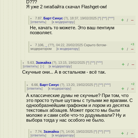
D???
Я уже 2 гигабайта скачал Flashget-ом!
7.87
,
Барт Синус
(
?
), 18:37, 19/02/2025 [
^
] [
^^
] [
^^^
]
+
–
/
[
ответить
]
[
к модератору
]
Не, качать то можете. Это ваш пентиум
позволяет.
+3
7.106
,
_
(
??
), 04:22, 20/02/2025
Скрыто ботом-
+
–
модератором
[
к модератору
]
/
5.63
,
Зазнайка
(
?
), 13:15, 19/02/2025 [
^
] [
^^
] [
^^^
]
+
–
/
[
ответить
]
[
↑
] [
к модератору
]
Скучные они... А в остальном - всё так.
+2
6.66
,
Барт Синус
(
?
), 13:20, 19/02/2025 [
^
] [
^^
] [
^^^
]
+
–
[
ответить
]
[
к модератору
]
/
А классические думы не скучные? При том, что
это просто тупые шутаны с тупыми же врагами. С
однообразнейшим графоном и лором из десятка
текстовых абзацев. Может просто мы были
моложе и сами себе что-то додумывали? Ну и
выбора тогда у нас особого не было.
7.74
,
Зазнайка
(
?
), 14:00, 19/02/2025 [
^
] [
^^
] [
^^^
]
+
–
/
[
ответить
]
[
к модератору
]