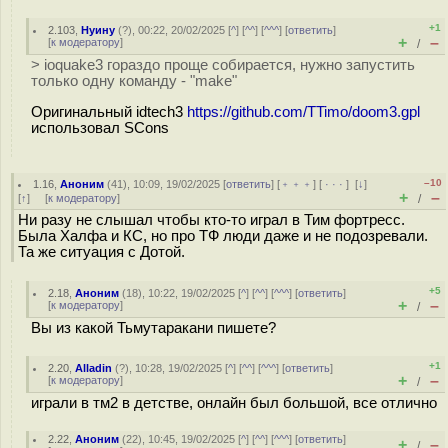
+1
2.103
,
Нуину
(
?
), 00:22, 20/02/2025 [
^
] [
^^
] [
^^^
] [
ответить
]
+
–
[
к модератору
]
/
> ioquake3 гораздо проще собирается, нужно запустить
только одну команду - "make"
Оригинальный idtech3
https://github.com/TTimo/doom3.gpl
использовал SCons
–10
1.16
,
Аноним
(
41
), 10:09, 19/02/2025 [
ответить
] [
﹢﹢﹢
] [
· · ·
]
[
↓
]
+
–
[
↑
] [
к модератору
]
/
Ни разу не слышал чтобы кто-то играл в Тим фортресс.
Была Халфа и КС, но про ТФ люди даже и не подозревали.
Та же ситуация с Дотой.
+5
2.18
,
Аноним
(
18
), 10:22, 19/02/2025 [
^
] [
^^
] [
^^^
] [
ответить
]
+
–
[
к модератору
]
/
Вы из какой Тьмутаракани пишете?
+1
2.20
,
Alladin
(
?
), 10:28, 19/02/2025 [
^
] [
^^
] [
^^^
] [
ответить
]
+
–
[
к модератору
]
/
играли в тм2 в детстве, онлайн был большой, все отлично
2.22
,
Аноним
(
22
), 10:45, 19/02/2025 [
^
] [
^^
] [
^^^
] [
ответить
]
+
–
/