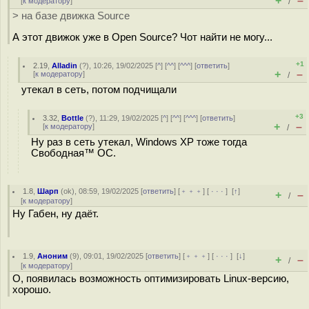
+
–
[
к модератору
]
/
> на базе движка Source
А этот движок уже в Open Source? Чот найти не могу...
+1
2.19
,
Alladin
(
?
), 10:26, 19/02/2025 [
^
] [
^^
] [
^^^
] [
ответить
]
+
–
[
к модератору
]
/
утекал в сеть, потом подчищали
+3
3.32
,
Bottle
(
?
), 11:29, 19/02/2025 [
^
] [
^^
] [
^^^
] [
ответить
]
+
–
[
к модератору
]
/
Ну раз в сеть утекал, Windows XP тоже тогда
Свободная™ ОС.
1.8
,
Шарп
(
ok
), 08:59, 19/02/2025 [
ответить
] [
﹢﹢﹢
] [
· · ·
]
[
↑
]
+
–
/
[
к модератору
]
Ну Габен, ну даёт.
1.9
,
Аноним
(
9
), 09:01, 19/02/2025 [
ответить
] [
﹢﹢﹢
] [
· · ·
]
[
↓
]
+
–
/
[
к модератору
]
О, появилась возможность оптимизировать Linux-версию,
хорошо.