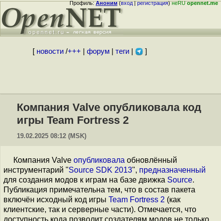
Профиль:
Аноним
(
вход
|
регистрация
)
неRU
opennet.me
[
новости
/
+++
|
форум
|
теги
|
]
Компания Valve опубликовала код
игры Team Fortress 2
19.02.2025 08:12 (MSK)
Компания Valve
опубликовала
обновлённый
инструментарий "
Source SDK 2013
",
предназначенный
для создания модов к играм на базе движка
Source
.
Публикация примечательна тем, что в состав пакета
включён исходный код игры
Team Fortress 2
(как
клиентские, так и серверные части). Отмечается, что
доступность кода позволит создателям модов не только