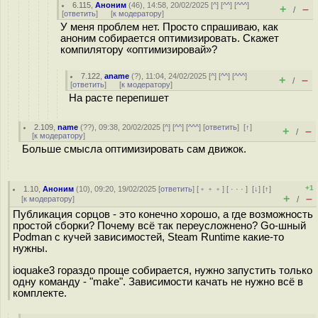
6.115
,
Аноним
(
46
), 14:58, 20/02/2025 [
^
] [
^^
] [
^^^
]
+
–
/
[
ответить
]
[
к модератору
]
У меня проблем нет. Просто спрашиваю, как
аноним собирается оптимизировать. Скажет
компилятору «оптимизировай»?
7.122
,
aname
(
?
), 11:04, 24/02/2025 [
^
] [
^^
] [
^^^
]
+
–
/
[
ответить
]
[
к модератору
]
На расте перепишет
2.109
,
name
(
??
), 09:38, 20/02/2025 [
^
] [
^^
] [
^^^
] [
ответить
]
[
↑
]
+
–
/
[
к модератору
]
Больше смысла оптимизировать сам движок.
+1
1.10
,
Аноним
(
10
), 09:20, 19/02/2025 [
ответить
] [
﹢﹢﹢
] [
· · ·
]
[
↓
] [
↑
]
+
–
[
к модератору
]
/
Публикация сорцов - это конечно хорошо, а где возможность
простой сборки? Почему всё так переусложнено? Go-шный
Podman с кучей зависимостей, Steam Runtime какие-то
нужны.
ioquake3 гораздо проще собирается, нужно запустить только
одну команду - "make". Зависимости качать не нужно всё в
комплекте.