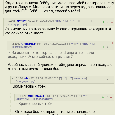
Когда-то я написал Гейбу письмо с просьбой портировать эту
игру на Линукс. Мне не ответили, но через год она появилась
для этой ОС. Гейб Ньюэлл, спасибо тебе!
1.105
,
Нуину
(
?
), 02:44, 20/02/2025 [
ответить
] [
﹢﹢﹢
] [
· · ·
]
[
↓
]
+
–
/
[
к модератору
]
Из именитых контор раньше Id еще открывали исходники. А
кто сейчас открывает?
–1
2.116
,
Аноним324
(
ok
), 15:07, 20/02/2025 [
^
] [
^^
] [
^^^
] [
ответить
]
+
–
[
к модератору
]
/
> Из именитых контор раньше Id еще открывали
исходники. А кто сейчас открывает?
А сейчас главный движок в геймдеве анриал, а он всегда с
открытыми исходниками был.
3.120
,
uis
(
??
), 19:04, 21/02/2025 [
^
] [
^^
] [
^^^
] [
ответить
]
+
–
/
[
к модератору
]
Кроме первых трёх
4.121
,
Аноним324
(
ok
), 11:34, 22/02/2025 [
^
] [
^^
] [
^^^
]
+
–
/
[
ответить
]
[
к модератору
]
> Кроме первых трёх
Они тоже были открыты, только сначала его