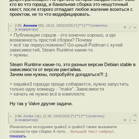
кто во что горазд, и банальная сборка это нешуточный
квест, после кторого отпадает любое жаление возиться с
проектом, не то что модифицировать.
2.85
,
Аноним
(
85
), 18:22, 19/02/2025 [
^
] [
^^
] [
^^^
] [
ответить
]
+
–
/
[
к модератору
]
> Публикация сорцов - это конечно хорошо, а где
возможность простой сборки? Почему
> всё так переусложнено? Go-шный Podman с кучей
зависимостей, Steam Runtime какие-то
> нужны.
Steam Runtime какие-то, это разные версии Debian stable в
зависимости от версии рантайма.
Зачем они нужны, попробуйте догадаться?! ;)
> ioquake3 гораздо проще собирается, нужно запустить
только одну команду - "make". Зависимости
> качать не нужно всё в комплекте.
Ну так у Valve другие задачи.
+1
2.94
,
Zenitur
(
ok
), 21:39, 19/02/2025 [
^
] [
^^
] [
^^^
] [
ответить
]
+
–
[
к модератору
]
/
Изначально исходники quake2 и quake3 также вызывали
сложности при сборке А пото...
большой текст свёрнут,
показать