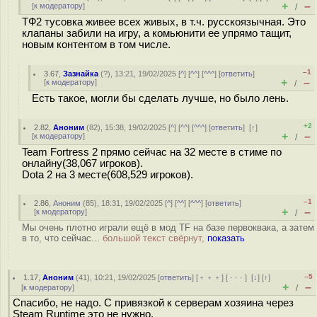
+
–
[
к модератору
]
/
ТФ2 тусовка живее всех живых, в т.ч. русскоязычная. Это
клапаны забили на игру, а комьюнити ее упрямо тащит,
новым контентом в том числе.
–1
3.67
,
Зазнайка
(
?
), 13:21, 19/02/2025 [
^
] [
^^
] [
^^^
] [
ответить
]
+
–
[
к модератору
]
/
Есть такое, могли бы сделать лучше, но было лень.
+2
2.82
,
Аноним
(
82
), 15:38, 19/02/2025 [
^
] [
^^
] [
^^^
] [
ответить
]
[
↑
]
+
–
[
к модератору
]
/
Team Fortress 2 прямо сейчас на 32 месте в стиме по
онлайну(38,067 игроков).
Dota 2 на 3 месте(608,529 игроков).
–1
2.86
,
Аноним
(
85
), 18:31, 19/02/2025 [
^
] [
^^
] [
^^^
] [
ответить
]
+
–
[
к модератору
]
/
Мы очень плотно играли ещё в мод TF на базе первоквака, а затем
в то, что сейчас...
большой текст свёрнут,
показать
–5
1.17
,
Аноним
(
41
), 10:21, 19/02/2025 [
ответить
] [
﹢﹢﹢
] [
· · ·
]
[
↓
] [
↑
]
+
–
[
к модератору
]
/
Спасибо, не надо. С привязкой к серверам хозяина через
Steam Runtime это не нужно.