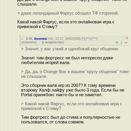
слышали.
> даже легендарный Фаргус обошел ТФ стороной.
Какой накой Фаргус, если это онлайновая игра с
привязкой к Стиму?
–1
5.48
,
Аноним
(
41
), 12:17, 19/02/2025 [
^
] [
^^
] [
^^^
]
+
–
[
ответить
]
[
к модератору
]
/
> Значит, у вас узкий и однобокий круг общения.
Значит тим фортресс не был интересен даже
любителям игорей валв.
> Да, да, о Orange Box в вашем "кругу общения" тоже
не слышали.
Это сборник валв игр из 2007? К тому времени
второму Халф лайфу уже было 3 года. Если бы не
Portal оранжбокс никто бы и не заметил.
> Какой накой Фаргус, если это онлайновая игра с
привязкой к Стиму?
Тим фортресс был до стима и популярностью не
пользовался, от слова совмем.