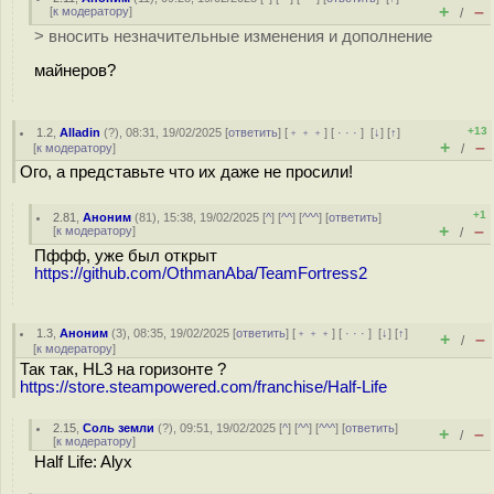
+
–
[
к модератору
]
/
> вносить незначительные изменения и дополнение
майнеров?
+13
1.2
,
Alladin
(
?
), 08:31, 19/02/2025 [
ответить
] [
﹢﹢﹢
] [
· · ·
]
[
↓
] [
↑
]
+
–
[
к модератору
]
/
Ого, а представьте что их даже не просили!
+1
2.81
,
Аноним
(
81
), 15:38, 19/02/2025 [
^
] [
^^
] [
^^^
] [
ответить
]
+
–
[
к модератору
]
/
Пффф, уже был открыт
https://github.com/OthmanAba/TeamFortress2
1.3
,
Аноним
(
3
), 08:35, 19/02/2025 [
ответить
] [
﹢﹢﹢
] [
· · ·
]
[
↓
] [
↑
]
+
–
/
[
к модератору
]
Так так, HL3 на горизонте ?
https://store.steampowered.com/franchise/Half-Life
2.15
,
Соль земли
(
?
), 09:51, 19/02/2025 [
^
] [
^^
] [
^^^
] [
ответить
]
+
–
/
[
к модератору
]
Half Life: Alyx