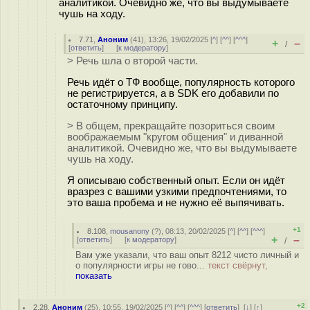
аналитикой. Очевидно же, что вы выдумываете
чушь на ходу.
7.71
,
Аноним
(
41
), 13:26, 19/02/2025 [
^
] [
^^
] [
^^^
]
+
–
/
[
ответить
]
[
к модератору
]
> Речь шла о второй части.
Речь идёт о ТФ вообще, популярность которого
не регистрируется, а в SDK его добавили по
остаточному принципу.
> В общем, прекращайте позориться своим
воображаемым "кругом общения" и диванной
аналитикой. Очевидно же, что вы выдумываете
чушь на ходу.
Я описываю собственный опыт. Если он идёт
вразрез с вашими узкими предпочтениями, то
это ваша пробема и не нужно её выпячивать.
+1
8.108
,
mousanony
(
?
), 08:13, 20/02/2025 [
^
] [
^^
] [
^^^
]
+
–
[
ответить
]
[
к модератору
]
/
Вам уже указали, что ваш опыт 8212 чисто личный и
о популярности игры не гово...
текст свёрнут,
показать
+2
2.28
,
Аноним
(
25
), 10:55, 19/02/2025 [
^
] [
^^
] [
^^^
] [
ответить
]
[
↓
] [
↑
]