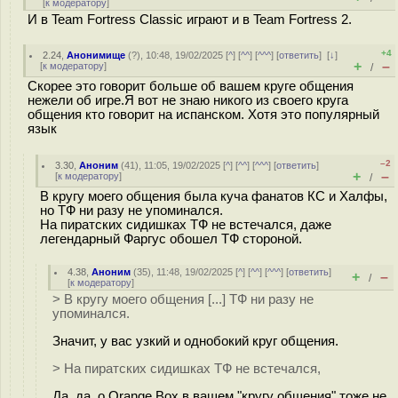
[
к модератору
]
И в Team Fortress Classic играют и в Team Fortress 2.
+4
2.24
,
Анонимище
(
?
), 10:48, 19/02/2025 [
^
] [
^^
] [
^^^
] [
ответить
]
[
↓
]
+
–
[
к модератору
]
/
Скорее это говорит больше об вашем круге общения
нежели об игре.Я вот не знаю никого из своего круга
общения кто говорит на испанском. Хотя это популярный
язык
–2
3.30
,
Аноним
(
41
), 11:05, 19/02/2025 [
^
] [
^^
] [
^^^
] [
ответить
]
+
–
[
к модератору
]
/
В кругу моего общения была куча фанатов КС и Халфы,
но ТФ ни разу не упоминался.
На пиратских сидишках ТФ не встечался, даже
легендарный Фаргус обошел ТФ стороной.
4.38
,
Аноним
(
35
), 11:48, 19/02/2025 [
^
] [
^^
] [
^^^
] [
ответить
]
+
–
/
[
к модератору
]
> В кругу моего общения [...] ТФ ни разу не
упоминался.
Значит, у вас узкий и однобокий круг общения.
> На пиратских сидишках ТФ не встечался,
Да, да, о Orange Box в вашем "кругу общения" тоже не