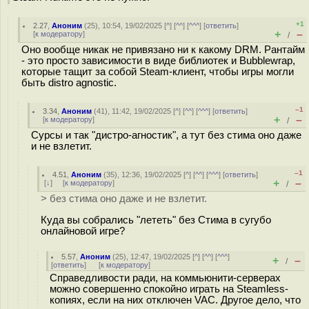
+1
2.27
,
Аноним
(
25
), 10:54, 19/02/2025 [
^
] [
^^
] [
^^^
] [
ответить
]
+
–
[
к модератору
]
/
Оно вообще никак не привязано ни к какому DRM. Рантайм
- это просто зависимости в виде библиотек и Bubblewrap,
которые тащит за собой Steam-клиент, чтобы игры могли
быть distro agnostic.
–1
3.34
,
Аноним
(
41
), 11:42, 19/02/2025 [
^
] [
^^
] [
^^^
] [
ответить
]
+
–
[
к модератору
]
/
Сурсы и так "дистро-агностик", а тут без стима оно даже
и не взлетит.
–1
4.51
,
Аноним
(
35
), 12:36, 19/02/2025 [
^
] [
^^
] [
^^^
] [
ответить
]
+
–
[
↓
] [
к модератору
]
/
> без стима оно даже и не взлетит.
Куда вы собрались "лететь" без Стима в сугубо
онлайновой игре?
5.57
,
Аноним
(
25
), 12:47, 19/02/2025 [
^
] [
^^
] [
^^^
]
+
–
/
[
ответить
]
[
к модератору
]
Справедливости ради, на коммьюнити-серверах
можно совершенно спокойно играть на Steamless-
копиях, если на них отключен VAC. Другое дело, что