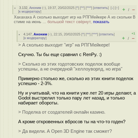
3.132
,
Аноним
(
-
), 19:37, 20/02/2025 [
^
] [
^^
] [
^^^
] [
ответить
]
[
↓
] [
↑
]
+
–
/
[
к модератору
]
Хахахаха А сколько выходит игр на РПГМейкере А из скольки В
стиме на июнь ...
большой текст свёрнут,
показать
+1
4.147
,
Аноним
(
-
), 22:15, 20/02/2025 [
^
] [
^^
] [
^^^
] [
ответить
]
+
–
[
к модератору
]
/
> А сколько выходит "игр" на РПГМейкере!
Скучно. Ты бы еще сравнил с RenPy. :)
> Сколько из этих годотовских поделок вообще
успешны, а не очередной "хеллоуворлд, но игра"
Примерно столько же, сколько из этих юнити пoдeлoк
успешно - 2-3%.
Ну и учитывай, что на юнити уже лет 20 игры делают, а
Godot выстрелил только пару лет назад, и только
набирает обороты.
> Поделка от создателей онлайн казино.
А кроме откровенных вбросов ты на что-то годен?
> Да видели. А Open 3D Engine так сможет?