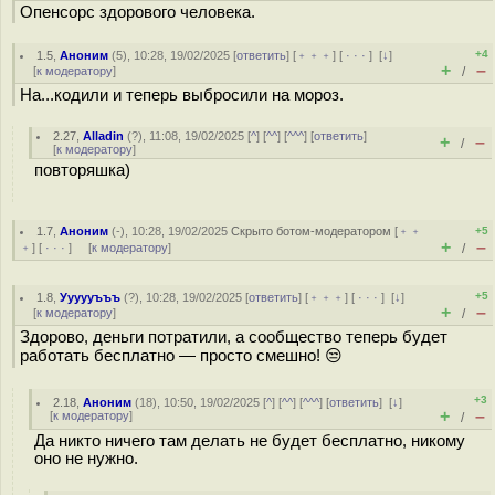
Опенсорс здорового человека.
+4
1.5
,
Аноним
(
5
), 10:28, 19/02/2025 [
ответить
] [
﹢﹢﹢
] [
· · ·
]
[
↓
]
+
–
[
к модератору
]
/
На...кодили и теперь выбросили на мороз.
2.27
,
Alladin
(
?
), 11:08, 19/02/2025 [
^
] [
^^
] [
^^^
] [
ответить
]
+
–
/
[
к модератору
]
повторяшка)
1.7
,
Аноним
(
-
), 10:28, 19/02/2025
Скрыто ботом-модератором
[
﹢﹢
+5
+
–
﹢
] [
· · ·
] [
к модератору
]
/
+5
1.8
,
Уууууъъъ
(
?
), 10:28, 19/02/2025 [
ответить
] [
﹢﹢﹢
] [
· · ·
]
[
↓
]
+
–
[
к модератору
]
/
Здорово, деньги потратили, а сообщество теперь будет
работать бесплатно — просто смешно! 😒
+3
2.18
,
Аноним
(
18
), 10:50, 19/02/2025 [
^
] [
^^
] [
^^^
] [
ответить
]
[
↓
]
+
–
[
к модератору
]
/
Да никто ничего там делать не будет бесплатно, никому
оно не нужно.