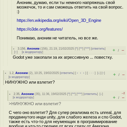
Аноним, думаю, если ты немного напряжешь свой
мозжечок, то и сам сможешь ответить на свой вопрос.
:)
https://en.wikipedia.org/wiki/Open_3D_Engine
https://o3de.org/features/
Понимаю, аноним не читатель, но все же.
3.156
,
Аноним
(
156
), 21:19, 21/02/2025 [
^
] [
^^
] [
^^^
] [
ответить
]
+
–
/
[
↑
] [
к модератору
]
Godot уже закопали за их агрессивную ... повестку.
1.2
,
Аноним
(
2
), 10:25, 19/02/2025 [
ответить
] [
﹢﹢﹢
] [
· · ·
]
[
↓
] [
↑
]
+
–
/
[
к модератору
]
НИНУЖНО или взлетит?
–2
2.35
,
Аноним
(
35
), 11:36, 19/02/2025 [
^
] [
^^
] [
^^^
] [
ответить
]
[
↓
]
+
–
[
к модератору
]
/
>НИНУЖНО или взлетит?
С чего оно взлетит? Для супер реализма есть unreal, для
продвинутого инди unity, для слабого железа и спо Godot,
также есть что-то для неумеющих в программирование
вообще и что-то среднее от всех сразу от Амазона.