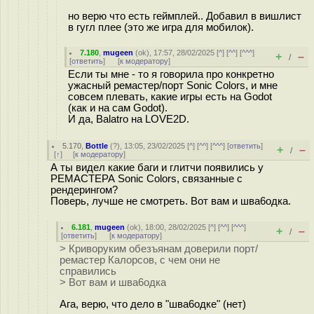
но верю что есть геймплей.. Добавил в вишлист
в гугл плее (это же игра для мобилок).
7.180
,
mugeen
(
ok
), 17:57, 28/02/2025 [
^
] [
^^
] [
^^^
]
+
–
/
[
ответить
]
[
к модератору
]
Если ты мне - то я говорила про конкретно
ужасный ремастер/порт Sonic Colors, и мне
совсем плевать, какие игры есть на Godot
(как и на сам Godot).
И да, Balatro на LOVE2D.
5.170
,
Bottle
(
?
), 13:05, 23/02/2025 [
^
] [
^^
] [
^^^
] [
ответить
]
+
–
/
[
↑
] [
к модератору
]
А ты видел какие баги и глитчи появились у
РЕМАСТЕРА Sonic Colors, связанные с
рендерингом?
Поверь, лучше не смотреть. Вот вам и шва6одка.
6.181
,
mugeen
(
ok
), 18:00, 28/02/2025 [
^
] [
^^
] [
^^^
]
+
–
/
[
ответить
]
[
к модератору
]
> Криворуким обезъянам доверили порт/
ремастер Калорсов, с чем они не
справились
> Вот вам и шва6одка
Ага, верю, что дело в "шва6одке" (нет)