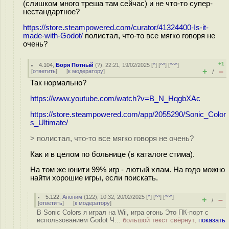
(слишком много треша там сейчас) и не что-то супер-
нестандартное?
https://store.steampowered.com/curator/41324400-Is-it-
made-with-Godot/
полистал, что-то все мягко говоря не
очень?
+1
4.104
,
Боря Потный
(
?
), 22:21, 19/02/2025 [
^
] [
^^
] [
^^^
]
+
–
[
ответить
]
[
к модератору
]
/
Так нормально?
https://www.youtube.com/watch?v=B_N_HqgbXAc
https://store.steampowered.com/app/2055290/Sonic_Color
s_Ultimate/
> полистал, что-то все мягко говоря не очень?
Как и в целом по больнице (в каталоге стима).
На том же юнити 99% игр - лютый хлам. На годо можно
найти хорошие игры, если поискать.
5.122
,
Аноним
(
122
), 10:32, 20/02/2025 [
^
] [
^^
] [
^^^
]
+
–
/
[
ответить
]
[
к модератору
]
В Sonic Colors я играл на Wii, игра огонь Это ПК-порт с
использованием Godot Ч...
большой текст свёрнут,
показать