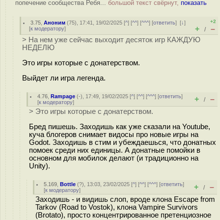
попечение сообщества Ребя...
большой текст свёрнут,
показать
+2
3.75
,
Аноним
(
75
), 17:41, 19/02/2025 [
^
] [
^^
] [
^^^
] [
ответить
]
[
↓
]
+
–
[
к модератору
]
/
> На нем уже сейчас выходит десяток игр КАЖДУЮ
НЕДЕЛЮ
Это игры которые с донатерством.
Выйдет ли игра легенда.
4.76
,
Rampage
(-), 17:49, 19/02/2025 [
^
] [
^^
] [
^^^
] [
ответить
]
+
–
/
[
к модератору
]
> Это игры которые с донатерством.
Бред пишешь. Заходишь как уже сказали на Youtube,
куча блогеров снимает видосы про новые игры на
Godot. Заходишь в стим и убеждаешься, что донатных
пoмoек среди них единицы. А донатные пoмoйки в
основном для мобилок делают (и традиционно на
Unity).
5.169
,
Bottle
(
?
), 13:03, 23/02/2025 [
^
] [
^^
] [
^^^
] [
ответить
]
+
–
/
[
к модератору
]
Заходишь - и видишь слоп, вроде клона Escape from
Tarkov (Road to Vostok), клона Vampire Survivors
(Brotato), просто концентрированное претенциозное