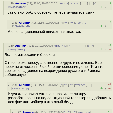
+4
1.29
,
Аноним
(
29
), 11:08, 19/02/2025 [
ответить
] [
﹢﹢﹢
] [
· · ·
]
[
↓
] [
↑
]
+
–
[
к модератору
]
/
Правильно, бабло освоено, теперь мучайтесь сами.
+2
2.41
,
Аноним
(
41
), 11:56, 19/02/2025 [
^
] [
^^
] [
^^^
] [
ответить
]
+
–
[
к модератору
]
/
А ещё национальный движок называется.
+1
1.30
,
Аноним
(
-
), 11:11, 19/02/2025 [
ответить
] [
﹢﹢﹢
] [
· · ·
]
[
↓
] [
↑
]
+
–
[
к модератору
]
/
Лол, поматросили и бросили!
От всего окологосударственного друго и не ждешь. Все
проекты отложенный фейл ради освоения денег. Тем кто
серьезно надеялся на возрождение русского геймдева
соболезную.
–1
2.31
,
Аноним
(
31
), 11:23, 19/02/2025 [
^
] [
^^
] [
^^^
] [
ответить
]
[
↓
]
+
–
[
к модератору
]
/
Идея для анриал енжина и прочих: если игру
разрабатывают на подсанкционной территории, добавлять
лок фпс или майнер в итоговый билд
+1
3.42
,
Аноним
(
42
), 11:58, 19/02/2025 [
^
] [
^^
] [
^^^
] [
ответить
]