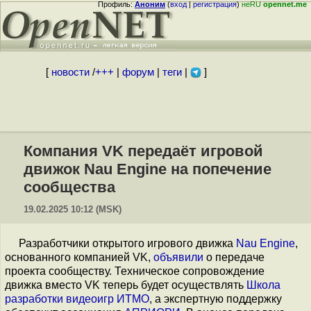
Профиль:
Аноним
(
вход
|
регистрация
)
неRU
opennet.me
[
новости
/
+++
|
форум
|
теги
|
]
Компания VK передаёт игровой
движок Nau Engine на попечение
сообщества
19.02.2025 10:12 (MSK)
Разработчики открытого игрового движка
Nau Engine
,
основанного компанией VK,
объявили
о передаче
проекта сообществу. Техническое сопровождение
движка вместо VK теперь будет осуществлять
Школа
разработки видеоигр ИТМО
, а экспертную поддержку