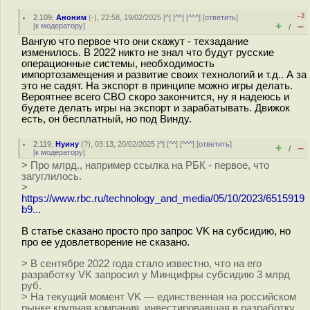
–2
2.109
,
Аноним
(
-
), 22:58, 19/02/2025 [
^
] [
^^
] [
^^^
] [
ответить
]
+
–
[
к модератору
]
/
Вангую что первое что они скажут - техзадание
изменилось. В 2022 никто не знал что будут русские
операционные системы, необходимость
импортозамещения и развитие своих технологий и т.д.. А за
это не садят. На экспорт в принципе можно игры делать.
Вероятнее всего СВО скоро закончится, ну я надеюсь и
будете делать игры на экспорт и зарабатывать. Движок
есть, он бесплатный, но под Винду.
2.119
,
Нуину
(
?
), 03:13, 20/02/2025 [
^
] [
^^
] [
^^^
] [
ответить
]
+
–
/
[
к модератору
]
> Про млрд., например ссылка на РБК - первое, что
загуглилось.
>
https://www.rbc.ru/technology_and_media/05/10/2023/6515919
b9...
В статье сказано просто про запрос VK на субсидию, но
про ее удовлетворение не сказано.
> В сентябре 2022 года стало известно, что на его
разработку VK запросил у Минцифры субсидию 3 млрд
руб.
> На текущий момент VK — единственная на российском
рынке крупная компания, инвестировавшая в разработку