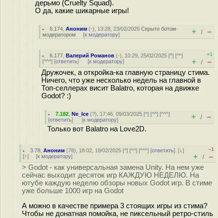
дeрьмо (Cruelty Squad).
О да, какие шикарные игры!
6.174
,
Аноним
(
-
), 13:28, 23/02/2025
Скрыто ботом-
+
–
/
модератором
[
к модератору
]
+1
6.177
,
Валерий Романов
(-), 10:29, 25/02/2025 [
^
] [
^^
]
+
–
[
^^^
] [
ответить
]
[
к модератору
]
/
Дружочек, а откройка-ка главную страницу стима.
Ничего, что уже несколько недель на главной в
Топ-селлерах висит Balatro, которая на движке
Godot? :)
7.182
,
Ne_Ice
(
?
), 17:46, 09/03/2025 [
^
] [
^^
] [
^^^
]
+
–
/
[
ответить
]
[
к модератору
]
Только вот Balatro на Love2D.
–1
3.78
,
Аноним
(
78
), 18:02, 19/02/2025 [
^
] [
^^
] [
^^^
] [
ответить
]
[
↓
]
+
–
[
↑
] [
к модератору
]
/
> Godot - как универсальная замена Unity. На нем уже
сейчас выходит десяток игр КАЖДУЮ НЕДЕЛЮ. На
ютубе каждую неделю обзоры новых Godot игр. В стиме
уже больше 1000 игр на Godot
А можно в качестве примера 3 стоящих игры из стима?
Чтобы не донатная помойка, не пиксельный ретро-стиль