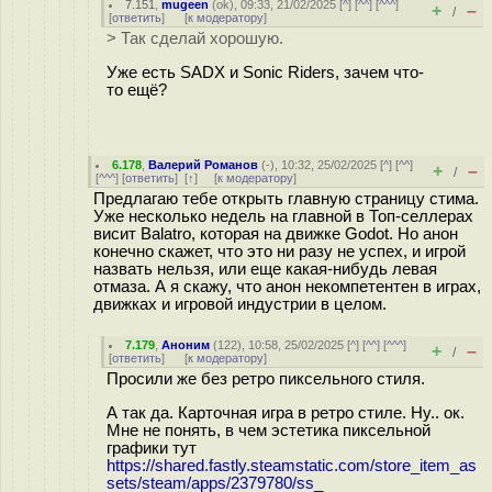
7.151
,
mugeen
(
ok
), 09:33, 21/02/2025 [
^
] [
^^
] [
^^^
]
+
–
/
[
ответить
]
[
к модератору
]
> Так сделай хорошую.
Уже есть SADX и Sonic Riders, зачем что-
то ещё?
6.178
,
Валерий Романов
(-), 10:32, 25/02/2025 [
^
] [
^^
]
+
–
/
[
^^^
] [
ответить
]
[
↑
] [
к модератору
]
Предлагаю тебе открыть главную страницу стима.
Уже несколько недель на главной в Топ-селлерах
висит Balatro, которая на движке Godot. Но анон
конечно скажет, что это ни разу не успех, и игрой
назвать нельзя, или еще какая-нибудь левая
отмаза. А я скажу, что анон некомпетентен в играх,
движках и игровой индустрии в целом.
7.179
,
Аноним
(
122
), 10:58, 25/02/2025 [
^
] [
^^
] [
^^^
]
+
–
/
[
ответить
]
[
к модератору
]
Просили же без ретро пиксельного стиля.
А так да. Карточная игра в ретро стиле. Ну.. ок.
Мне не понять, в чем эстетика пиксельной
графики тут
https://shared.fastly.steamstatic.com/store_item_as
sets/steam/apps/2379780/ss_