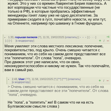
жужит. Это у них со времен Лаврентия Берия повелось. А
вот корпорации что частные что государственные (не
только в РФ), в которые пробрались эффективные
менеджеры гонят лажу уже не одно десятилетие. За
примерами сходите в гугл, почитайте новости, ну или тут,
на Опеннете, например про шаманку в Гноме фундешн.
+6
1.33
,
горькая пилюля
(
?
), 11:31, 19/02/2025 [
ответить
] [
﹢﹢﹢
] [
· · ·
]
+
–
[
↓
] [
↑
] [
к модератору
]
/
Меня умиляют эти слова местного лексикона: попечение,
покровительство, под крыло. Очень смешно читается с
пониманием, что из себя на самом деле представляют все
эти "попечители". От слова "попа", очевидно.
Про движок этот уже написали, что он овно,
неконкурентоспособен и никому не нужен. Так что попечайте,
вам в самый раз.
2.43
,
User
(
??
), 11:58, 19/02/2025 [
^
] [
^^
] [
^^^
] [
ответить
]
+
–
/
[
к модератору
]
> Очень смешно читается с пониманием, что из себя на
самом деле представляют все эти "попечители". От слова
"попа", очевидно.
Не "попа", а "попятить" же! В самом что ни на есть
Булгаковском смысле слова )