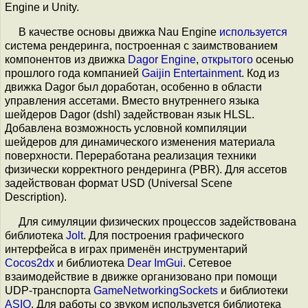
Engine и Unity.
В качестве основы движка Nau Engine
используется
система рендеринга, построенная с заимствованием
компонентов из движка
Dagor Engine
,
открытого
осенью
прошлого года компанией
Gaijin Entertainment
. Код из
движка Dagor был доработан, особенно в области
управления ассетами. Вместо внутреннего языка
шейдеров Dagor (dshl) задействован язык HLSL.
Добавлена возможность условной компиляции
шейдеров для динамического изменения материала
поверхности. Переработана реализация техники
физически корректного рендеринга (PBR). Для ассетов
задействован формат USD (Universal Scene
Description).
Для симуляции физических процессов задействована
библиотека
Jolt
. Для построения графического
интерфейса в играх применён инструментарий
Cocos2dx
и библиотека
Dear ImGui
. Сетевое
взаимодействие в движке организовано при помощи
UDP-транспорта
GameNetworkingSockets
и библиотеки
ASIO
. Для работы со звуком используется библиотека