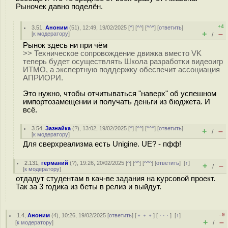
Рыночек давно поделён.
+4
3.51
,
Аноним
(
51
), 12:49, 19/02/2025 [
^
] [
^^
] [
^^^
] [
ответить
]
+
–
[
к модератору
]
/
Рынок здесь ни при чём
>> Техническое сопровождение движка вместо VK
теперь будет осуществлять Школа разработки видеоигр
ИТМО, а экспертную поддержку обеспечит ассоциация
АПРИОРИ.
Это нужно, чтобы отчитываться "наверх" об успешном
импортозамещении и получать деньги из бюджета. И
всё.
3.54
,
Зазнайка
(
?
), 13:02, 19/02/2025 [
^
] [
^^
] [
^^^
] [
ответить
]
+
–
/
[
к модератору
]
Для сверхреализма есть Unigine. UE? - пфф!
2.131
,
германий
(
?
), 19:26, 20/02/2025 [
^
] [
^^
] [
^^^
] [
ответить
]
[
↑
]
+
–
/
[
к модератору
]
отдадут студентам в кач-ве задания на курсовой проект.
Так за 3 годика из беты в релиз и выйдут.
–9
1.4
,
Аноним
(
4
), 10:26, 19/02/2025 [
ответить
] [
﹢﹢﹢
] [
· · ·
]
[
↑
]
+
–
[
к модератору
]
/