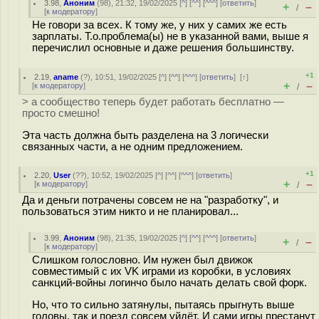
3.98
,
Аноним
(
98
), 21:32, 19/02/2025 [
^
] [
^^
] [
^^^
] [
ответить
]
+
–
/
[
к модератору
]
Не говори за всех. К тому же, у них у самих же есть
зарплаты. Т.о.проблема(ы) не в указанной вами, выше я
перечислил основные и даже решения большинству.
+1
2.19
,
aname
(
?
), 10:51, 19/02/2025 [
^
] [
^^
] [
^^^
] [
ответить
]
[
↑
]
+
–
[
к модератору
]
/
> а сообщество теперь будет работать бесплатно —
просто смешно!
Эта часть должна быть разделена на 3 логически
связанных части, а не одним предложением.
+1
2.20
,
User
(
??
), 10:52, 19/02/2025 [
^
] [
^^
] [
^^^
] [
ответить
]
+
–
[
к модератору
]
/
Да и деньги потрачены совсем не на "разработку", и
пользоваться этим никто и не планировал...
3.99
,
Аноним
(
98
), 21:35, 19/02/2025 [
^
] [
^^
] [
^^^
] [
ответить
]
+
–
/
[
к модератору
]
Слишком голословно. Им нужен был движок
совместимый с их VK играми из коробки, в условиях
санкций-войны логинчо было начать делать свой форк.
Но, что то сильно затянулы, пытаясь прыгнуть выше
головы, так и поезд совсем уйдёт. И сами игры престанут