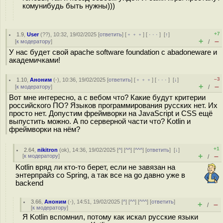
комунибудь быть нужны)))
+7
1.9
,
User
(
??
), 10:32, 19/02/2025 [
ответить
] [
﹢﹢﹢
] [
· · ·
]
[
↑
]
+
–
[
к модератору
]
/
У нас будет свой apache software foundation с abadoneware и
академичками!
–3
1.10
,
Аноним
(
-
), 10:36, 19/02/2025 [
ответить
] [
﹢﹢﹢
] [
· · ·
]
[
↓
]
+
–
[
к модератору
]
/
Вот мне интересно, а с вебом что? Какие будут критерии
российского ПО? Языков программирования русских нет. Их
просто нет. Допустим фреймворки на JavaScript и CSS ещё
выпустить можно. А по серверной части что? Kotlin и
фреймворки на нём?
+1
2.64
,
nikitron
(
ok
), 14:36, 19/02/2025 [
^
] [
^^
] [
^^^
] [
ответить
]
[
↓
]
+
–
[
к модератору
]
/
Kotlin вряд ли кто-то берет, если не завязан на
энтерпрайз со Spring, а так все на go давно уже в
backend
3.66
,
Аноним
(
-
), 14:51, 19/02/2025 [
^
] [
^^
] [
^^^
] [
ответить
]
+
–
/
[
к модератору
]
Я Kotlin вспомнил, потому как искал русские языки