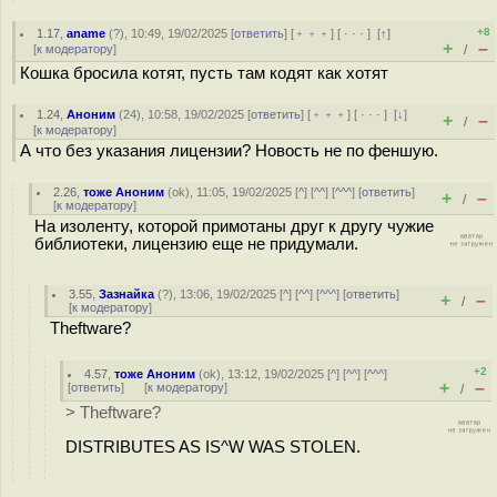
+8
1.17
,
aname
(
?
), 10:49, 19/02/2025 [
ответить
] [
﹢﹢﹢
] [
· · ·
]
[
↑
]
+
–
[
к модератору
]
/
Кошка бросила котят, пусть там кодят как хотят
1.24
,
Аноним
(
24
), 10:58, 19/02/2025 [
ответить
] [
﹢﹢﹢
] [
· · ·
]
[
↓
]
+
–
/
[
к модератору
]
А что без указания лицензии? Новость не по феншую.
2.26
,
тоже Аноним
(
ok
), 11:05, 19/02/2025 [
^
] [
^^
] [
^^^
] [
ответить
]
+
–
/
[
к модератору
]
На изоленту, которой примотаны друг к другу чужие
библиотеки, лицензию еще не придумали.
3.55
,
Зазнайка
(
?
), 13:06, 19/02/2025 [
^
] [
^^
] [
^^^
] [
ответить
]
+
–
/
[
к модератору
]
Theftware?
+2
4.57
,
тоже Аноним
(
ok
), 13:12, 19/02/2025 [
^
] [
^^
] [
^^^
]
+
–
[
ответить
]
[
к модератору
]
/
> Theftware?
DISTRIBUTES AS IS^W WAS STOLEN.