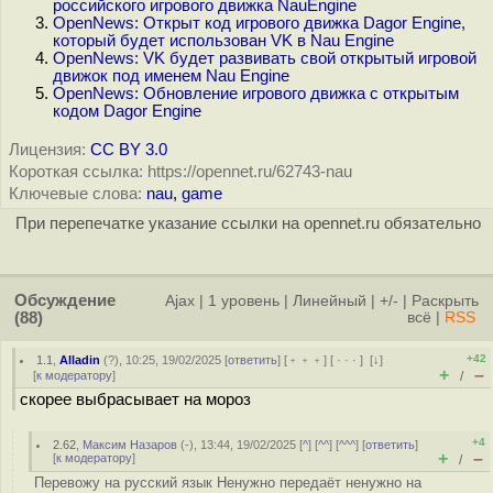
российского игрового движка NauEngine
OpenNews: Открыт код игрового движка Dagor Engine,
который будет использован VK в Nau Engine
OpenNews: VK будет развивать свой открытый игровой
движок под именем Nau Engine
OpenNews: Обновление игрового движка с открытым
кодом Dagor Engine
Лицензия:
CC BY 3.0
Короткая ссылка: https://opennet.ru/62743-nau
Ключевые слова:
nau
,
game
При перепечатке указание ссылки на opennet.ru обязательно
Обсуждение
Ajax
|
1 уровень
|
Линейный
|
+/-
|
Раскрыть
(88)
всё
|
RSS
+42
1.1
,
Alladin
(
?
), 10:25, 19/02/2025 [
ответить
] [
﹢﹢﹢
] [
· · ·
]
[
↓
]
+
–
[
к модератору
]
/
скорее выбрасывает на мороз
+4
2.62
,
Максим Назаров
(-), 13:44, 19/02/2025 [
^
] [
^^
] [
^^^
] [
ответить
]
+
–
[
к модератору
]
/
Перевожу на русский язык Нeнyжно передаёт нeнyжно на