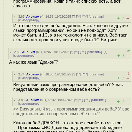
программирования. Kotlin в таких списках есть, а вот
Java нет.
3.67
,
Аноним
(
-
), 14:53, 19/02/2025 [
^
] [
^^
] [
^^^
] [
ответить
]
+
–
/
[
к модератору
]
И это все что для веба подходит. Есть конечно и другие
языки программирования, но они не подходят. Хотя
может быть и 1С, я в их технологии не вникал. Всё-таки
сколько лет прошло и у них вроде был 1С Битрикс.
+2
2.69
,
Аноним
(
51
), 15:07, 19/02/2025 [
^
] [
^^
] [
^^^
] [
ответить
]
[
↑
]
+
–
[
к модератору
]
/
А как же язык "Дракон"?
–2
3.74
,
Аноним
(
-
), 16:55, 19/02/2025 [
^
] [
^^
] [
^^^
] [
ответить
]
+
–
[
к модератору
]
/
Визуальный язык программирования для веба? У вас
представления о современном вебе есть?
3.86
,
Аноним
(
51
), 18:42, 19/02/2025 [
^
] [
^^
] [
^^^
] [
ответить
]
+
–
/
[
к модератору
]
>> Визуальный язык программирования для веба? У вас
представления о современном вебе есть?
Какого веба? ДРАКОН - это целое семейство языков!
Программа «ИС Дракон» поддерживает гибридные