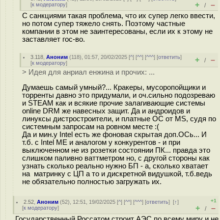
+
–
[
к модератору
]
/
С санкциями такая проблема, что их супер легко ввести,
но потом супер тяжело снять. Поэтому частные
компании в этом не заинтересованы, если их к этому не
заставляет гос-во.
3.118
,
Аноним
(
118
), 01:57, 20/02/2025 [
^
] [
^^
] [
^^^
] [
ответить
]
+
–
/
[
к модератору
]
> Идея для анриал енжина и прочих: ...
Думаешь самый умный?... Кракеры, мусоропойщики и
торренты давно это придумали, и оч.сильно подозреваю
и STEAM как и всякие прочие залагивающие системы
online DRM же навесных защит. Да и андроидов и
линуксы дистростроители, и платные ОС от MS, судя по
системным запросам на ровном месте :(
Да и мин.у Intel есть же фоновая скрытая доп.ОСь... И
т.б. с Intel ME и аналогом у конкурентов - и при
выключенном не из розетки состоянии ПК... правда это
слишком паливно ваттметром но, с другой стороны как
узнать сколько реально нужно БП - а, сколько хватает
на матринку с ЦП а то и дискретной видушкой, т.б.ведь
не обязательно полностью загружать их.
+1
2.52
,
Аноним
(
52
), 12:51, 19/02/2025 [
^
] [
^^
] [
^^^
] [
ответить
]
[
↑
]
+
–
[
к модератору
]
/
Государственный Россатом строит АЭС по всему миру и не