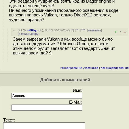
Эти бездари умудрились взять код из Dagor engine и
сделать его ещё хуже!
Ни единого упоминания глобального освещения в коде,
вырезан напрочь Vulkan, только DirectX12 остался,
чудесно, правда?
3.176
,
n00by
(
ok
), 08:13, 25/02/2025 [
^
] [
^^
] [
^^^
] [
ответить
]
+
–
/
[
к модератору
]
Зачем вырезали Vulkan и как вообще можно было
до такого додуматься? Khronos Group, кто всем
этим делом рулит, заявляет "вот стандарт". Значит
выкидываем, да? :)
игнорирование участников
|
лог модерирования
Добавить комментарий
Имя:
E-Mail:
Текст: