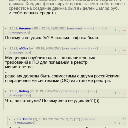
движка. Холдинг финансирует проект за счет собственных
средств: на создание движка был выделен 1 млрд руб.
> собственных средств
1.101
,
Аноним
(
101
), 22:07, 19/02/2025 [
ответить
] [
﹢﹢﹢
] [
· · ·
]
[
↑
]
+
–
/
[
к модератору
]
Почему я не удивлён? А сколько пафоса было.
1.121
,
n00by
(
ok
), 08:16, 20/02/2025 [
ответить
] [
﹢﹢﹢
] [
· · ·
]
+
–
/
[
к модератору
]
Минцифры опубликовало ... дополнительных
требований к ПО для попадания в реестр
министерства.
...
решения должны быть совместимы с двумя российскими
операционными системами (ОС) из этого же реестра.
1.155
,
Roling
(
?
), 11:19, 21/02/2025 [
ответить
] [
﹢﹢﹢
] [
· · ·
]
+
–
/
[
к модератору
]
Что, не потянули? Почему же я не удивлён? ))))
+1
2.172
,
Bottle
(
?
), 13:08, 23/02/2025 [
^
] [
^^
] [
^^^
] [
ответить
]
+
–
[
к модератору
]
/