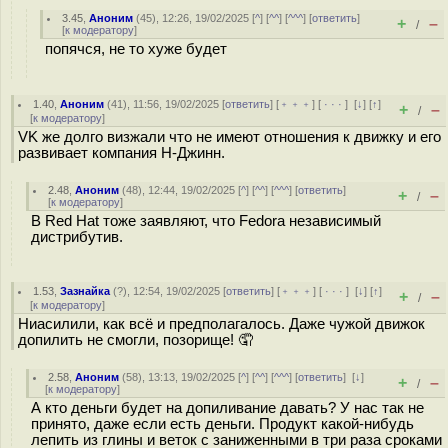
3.45
,
Аноним
(
45
), 12:26, 19/02/2025 [
^
] [
^^
] [
^^^
] [
ответить
]
+
–
/
[
к модератору
]
попячся, не то хуже будет
1.40
,
Аноним
(
41
), 11:56, 19/02/2025 [
ответить
] [
﹢﹢﹢
] [
· · ·
]
[
↓
] [
↑
]
+
–
/
[
к модератору
]
VK же долго визжали что не имеют отношения к движку и его
развивает компания Н-Джинн.
2.48
,
Аноним
(
48
), 12:44, 19/02/2025 [
^
] [
^^
] [
^^^
] [
ответить
]
+
–
/
[
к модератору
]
В Red Hat тоже заявляют, что Fedora независимый
дистрибутив.
1.53
,
Зазнайка
(
?
), 12:54, 19/02/2025 [
ответить
] [
﹢﹢﹢
] [
· · ·
]
[
↓
] [
↑
]
+
–
/
[
к модератору
]
Ниасилили, как всё и предполагалось. Даже чужой движок
допилить не смогли, позорище! 🤦
2.58
,
Аноним
(
58
), 13:13, 19/02/2025 [
^
] [
^^
] [
^^^
] [
ответить
]
[
↓
]
+
–
/
[
к модератору
]
А кто деньги будет на допиливание давать? У нас так не
принято, даже если есть деньги. Продукт какой-нибудь
лепить из глины и веток с заниженными в три раза сроками