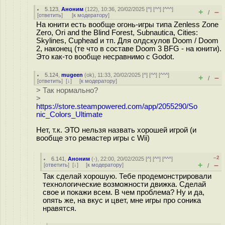
5.123
,
Аноним
(
122
), 10:36, 20/02/2025 [
^
] [
^^
] [
^^^
]
+
–
/
[
ответить
]
[
к модератору
]
На юнити есть вообще огонь-игры типа Zenless Zone
Zero, Ori and the Blind Forest, Subnautica, Cities:
Skylines, Cuphead и тп. Для олдскулов Doom / Doom
2, наконец (те что в составе Doom 3 BFG - на юнити).
Это как-то вообще несравнимо с Godot.
5.124
,
mugeen
(
ok
), 11:33, 20/02/2025 [
^
] [
^^
] [
^^^
]
+
–
/
[
ответить
]
[
↓
] [
к модератору
]
> Так нормально?
>
https://store.steampowered.com/app/2055290/So
nic_Colors_Ultimate
Нет, т.к. ЭТО нельзя назвать хорошей игрой (и
вообще это ремастер игры с Wii)
–2
6.141
,
Аноним
(
-
), 22:00, 20/02/2025 [
^
] [
^^
] [
^^^
]
+
–
[
ответить
]
[
↓
] [
к модератору
]
/
Так сделай хорошую. Тебе продемонстрировали
технологические возможности движка. Сделай
свое и покажи всем. В чем проблема? Ну и да,
опять же, на вкус и цвет, мне игры про соника
нравятся.