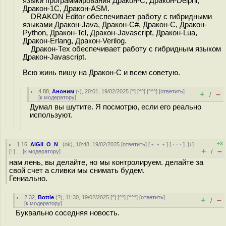
языки программирования Дракон-С, Дракон-Delphi,
Дракон-1С, Дракон-ASM.
DRAKON Editor обеспечивает работу с гибридными
языками Дракон-Java, Дракон-C#, Дракон-C, Дракон-
Python, Дракон-Tcl, Дракон-Javascript, Дракон-Lua,
Дракон-Erlang, Дракон-Verilog.
Дракон-Тех обеспечивает работу с гибридным языком
Дракон-Javascript.
Всю жинь пишу на Дракон-С и всем советую.
4.88
,
Аноним
(
-
), 20:01, 19/02/2025 [
^
] [
^^
] [
^^^
] [
ответить
]
+
–
/
[
к модератору
]
Думал вы шутите. Я посмотрю, если его реально
используют.
+3
1.16
,
AlGil_O_N_
(
ok
), 10:48, 19/02/2025 [
ответить
] [
﹢﹢﹢
] [
· · ·
]
[
↓
]
+
–
[
↑
] [
к модератору
]
/
нам лень, вы делайте, но мы контролируем. делайте за
свой счет а сливки мы снимать будем.
Гениально.
2.32
,
Bottle
(
?
), 11:30, 19/02/2025 [
^
] [
^^
] [
^^^
] [
ответить
]
+
–
/
[
к модератору
]
Буквально соседняя новость.