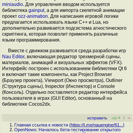
miniaudio
. Для управления вводом используется
библиотека
gainput
, а для импорта скелетной анимации
проект
ozz-animation
. Для написания игровой логики
предлагается использовать языки C++ и Lua, но
дополнительно развивается подсистема агностического
скриптинга, которая позволит применять различные
языки программирования.
Вместе с движком развивается среда разработки игр
Nau Editor
, включающая редактор трехмерной сцены,
материалов, анимаций и визуальных эффектов (VFX).
Интерфейс построен с использованием библиотеки Qt 6
и включает такие компоненты, как Project Browser
(Браузер проекта), Viewport (Окно просмотра), Outliner
(Структура сцены), Inspector (Инспектор) и Console
(Консоль). Отдельно поставляется редактор интерфейса
пользователя в играх (GUI Editor), основанный на
библиотеке Cocos2dx.
+
–
исправить
/
+10
Главная ссылка к новости (
https://t.me/nauengine/61...
)
OpenNews: Началось бета-тестирование открытого