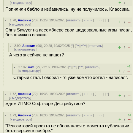
+
–
[
к модератору
]
/
Попилили бабло и избавились, ну не получилось. Классика.
1.70
,
Аноним
(
70
), 15:29, 19/02/2025 [
ответить
] [
﹢﹢﹢
] [
· · ·
]
[
↓
]
+
–
/
[
к модератору
]
Chris Sawyer на ассемблере свои шедевральные игры писал,
без движков всяких.
2.90
,
Аноним
(
90
), 20:28, 19/02/2025 [
^
] [
^^
] [
^^^
] [
ответить
]
+
–
/
[
к модератору
]
А чего ж сейчас не пишет?
+1
3.102
,
нах.
(
?
), 22:16, 19/02/2025 [
^
] [
^^
] [
^^^
] [
ответить
]
+
–
[
к модератору
]
/
Старый стал. Говорил - "я уже все что хотел - написал".
1.72
,
Аноним
(
72
), 16:35, 19/02/2025 [
ответить
] [
﹢﹢﹢
] [
· · ·
]
[
↑
]
+
–
/
[
к модератору
]
ждем ИТМО Софтваре Дистрибутион?
+2
1.73
,
Аноним
(
73
), 16:36, 19/02/2025 [
ответить
] [
﹢﹢﹢
] [
· · ·
]
+
–
[
к модератору
]
/
"Репозиторий проекта не обновлялся с момента публикации
бета-версии в ноябре."