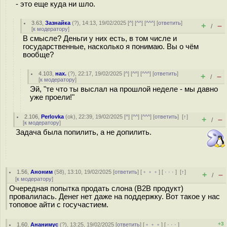
- это еще куда ни шло.
3.63
,
Зазнайка
(
?
), 14:13, 19/02/2025 [
^
] [
^^
] [
^^^
] [
ответить
]
+
–
/
[
к модератору
]
В смысле? Деньги у них есть, в том числе и
государственные, насколько я понимаю. Вы о чём
вообще?
4.103
,
нах.
(
?
), 22:17, 19/02/2025 [
^
] [
^^
] [
^^^
] [
ответить
]
+
–
/
[
к модератору
]
Эй, "те что ты выслал на прошлой неделе - мы давно
уже проели!"
2.106
,
Perlovka
(
ok
), 22:39, 19/02/2025 [
^
] [
^^
] [
^^^
] [
ответить
]
[
↑
]
+
–
/
[
к модератору
]
Задача была попилить, а не допилить.
1.56
,
Аноним
(
58
), 13:10, 19/02/2025 [
ответить
] [
﹢﹢﹢
] [
· · ·
]
[
↑
]
+
–
/
[
к модератору
]
Очередная попытка продать слона (B2B продукт)
провалилась. Денег нет даже на поддержку. Вот такое у нас
топовое айти с госучастием.
+3
1.60
,
Ананимус
(
?
), 13:25, 19/02/2025 [
ответить
] [
﹢﹢﹢
] [
· · ·
]