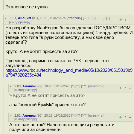
Эталонное не нужно.
1.81
,
Аноним
(
81
), 18:21, 19/02/2025 [
ответить
] [
﹢﹢﹢
] [
· · ·
]
[
↓
]
+
–
/
[
к модератору
]
На разработку NauEngine было выделено ГОСУДАРСТВОМ
(то есть из карманов налогоплательщиков) 1 млрд. рублей. И
теперь это типа "в руки сообществу, а мы своё дело
сделали"?
Круто! А не хотят присесть за это?
Про млрд., например ссылка на РБК - первое, что
загуглилось.
https://www.rbc.ru/technology_and_media/05/10/2023/6515919b9
a7947320235c484
2.83
,
Аноним
(
72
), 18:26, 19/02/2025 [
^
] [
^^
] [
^^^
] [
ответить
]
+
–
/
[
к модератору
]
> Круто! А не хотят присесть за это?
а за "золотой ЁржЫк" присел кто-то?
2.91
,
Аноним
(
90
), 20:29, 19/02/2025 [
^
] [
^^
] [
^^^
] [
ответить
]
+
–
/
[
к модератору
]
А что вам не так? Налогоплательщики результат и
получили за свои деньги.