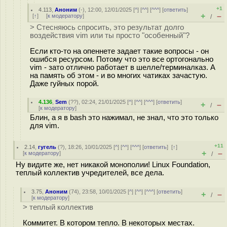
+1
4.113
,
Аноним
(
-
), 12:00, 12/01/2025 [
^
] [
^^
] [
^^^
] [
ответить
]
+
–
[
↑
] [
к модератору
]
/
> Стесняюсь спросить, это результат долго
воздействия vim или ты просто "особенный"?
Если кто-то на опеннете задает такие вопросы - он
ошибся ресурсом. Потому что это все ортогонально
vim - зато отлично работает в шелле/терминалказ. А
на память об этом - и во многих чатиках зачастую.
Даже гуйных порой.
4.136
,
Sem
(
??
), 02:24, 21/01/2025 [
^
] [
^^
] [
^^^
] [
ответить
]
+
–
/
[
к модератору
]
Блин, а я в bash это нажимал, не знал, что это только
для vim.
+11
2.14
,
гугель
(
?
), 18:26, 10/01/2025 [
^
] [
^^
] [
^^^
] [
ответить
]
[
↑
]
+
–
[
к модератору
]
/
Ну видите же, нет никакой монополии! Linux Foundation,
теплый коллектив учредителей, все дела.
3.75
,
Аноним
(
74
), 23:58, 10/01/2025 [
^
] [
^^
] [
^^^
] [
ответить
]
+
–
/
[
к модератору
]
> теплый коллектив
Коммитет. В котором тепло. В некоторых местах.