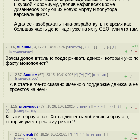
шкуркой к хромиуму, уволив нафиг всех кроме
дизайнеров рисующих новую морду и полутора
версиальщиков.
А далее - изображать типа-разработку, в то время как
большая часть денег идет уже на яхту CEO, или что там.
+12
1.5
,
Аноним
(
5
), 17:31, 10/01/2025 [
ответить
] [
﹢﹢﹢
] [
· · ·
]
[
↓
] [
↑
]
+
–
[
к модератору
]
/
Зачем дополнительно поддерживать движок, который уже по
факту монополист?
2.67
,
Аноним
(
67
), 23:15, 10/01/2025 [
^
] [
^^
] [
^^^
] [
ответить
]
+
–
/
[
к модератору
]
А в статье где-то сказано именно о поддержке движка, а не
проектов на нем?
1.15
,
anonymous
(
??
), 18:26, 10/01/2025 [
ответить
] [
﹢﹢﹢
] [
· · ·
]
[
↓
]
+
–
/
[
↑
] [
к модератору
]
Кстати о браузерах. Хоть один есть мобильный браузер,
который умеет рекламу резать?
+23
2.17
,
gregh
(
?
), 18:29, 10/01/2025 [
^
] [
^^
] [
^^^
] [
ответить
]
[
↓
]
+
–
[
к модератору
]
/