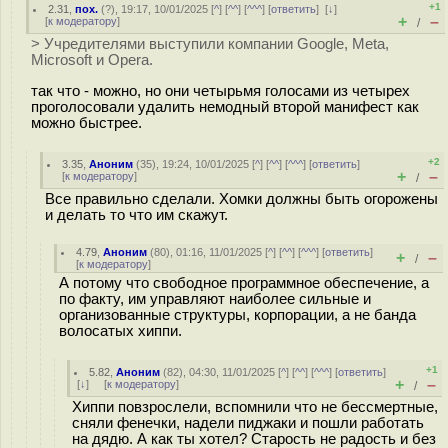
+1
2.31
,
пох.
(
?
), 19:17, 10/01/2025 [
^
] [
^^
] [
^^^
] [
ответить
]
[
↓
]
+
–
[
к модератору
]
/
> Учредителями выступили компании Google, Meta,
Microsoft и Opera.
так что - можно, но они четырьмя голосами из четырех
проголосовали удалить немодный второй манифест как
можно быстрее.
+2
3.35
,
Аноним
(
35
), 19:24, 10/01/2025 [
^
] [
^^
] [
^^^
] [
ответить
]
+
–
[
к модератору
]
/
Все правильно сделали. Хомки должны быть огорожены
и делать то что им скажут.
4.79
,
Аноним
(
80
), 01:16, 11/01/2025 [
^
] [
^^
] [
^^^
] [
ответить
]
+
–
/
[
к модератору
]
А потому что свободное программное обеспечение, а
по факту, им управляют наиболее сильные и
организованные структуры, корпорации, а не банда
волосатых хиппи.
+1
5.82
,
Аноним
(
82
), 04:30, 11/01/2025 [
^
] [
^^
] [
^^^
] [
ответить
]
+
–
[
↓
] [
к модератору
]
/
Хиппи повзрослели, вспомнили что не бессмертные,
сняли фенечки, надели пиджаки и пошли работать
на дядю. А как ты хотел? Старость не радость и без