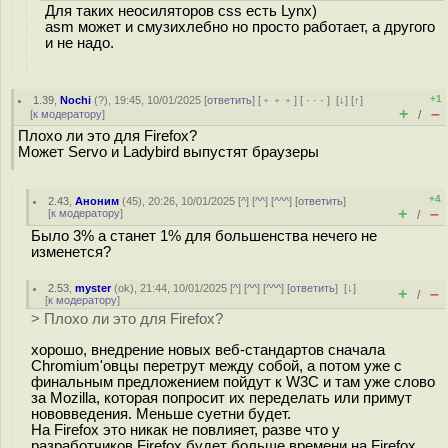
Для таких неосиляторов css есть Lynx)
asm может и смузихлебно но просто работает, а другого
и не надо.
+1
1.39
,
Nochi
(
?
), 19:45, 10/01/2025 [
ответить
] [
﹢﹢﹢
] [
· · ·
]
[
↓
] [
↑
]
+
–
[
к модератору
]
/
Плохо ли это для Firefox?
Может Servo и Ladybird выпустят браузеры
+4
2.43
,
Аноним
(
45
), 20:26, 10/01/2025 [
^
] [
^^
] [
^^^
] [
ответить
]
+
–
[
к модератору
]
/
Было 3% а станет 1% для большенства нечего не
изменется?
2.53
,
myster
(
ok
), 21:44, 10/01/2025 [
^
] [
^^
] [
^^^
] [
ответить
]
[
↓
]
+
–
/
[
к модератору
]
> Плохо ли это для Firefox?
хорошо, внедрение новых веб-стандартов сначала
Chromium'овцы перетрут между собой, а потом уже с
финальным предложением пойдут к W3C и там уже слово
за Mozilla, которая попросит их переделать или примут
нововведения. Меньше суетни будет.
На Firefox это никак не повлияет, разве что у
разработчиков Firefox будет больше времени на Firefox.