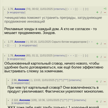
+1
1.76
,
Аноним
(
74
), 00:02, 11/01/2025 [
ответить
] [
﹢﹢﹢
] [
· · ·
]
[
↑
]
+
–
[
к модератору
]
/
>инициатива поможет устранить преграды, затрудняющие
продвижение инноваций
Рекламные зонды в каждый дом. А кто не согласен - то
мешает продвижению. Зондов.
1.77
,
Аноним
(
-
), 00:16, 11/01/2025
Скрыто ботом-модератором
[
﹢﹢
+
–
/
﹢
] [
· · ·
] [
к модератору
]
1.78
,
Аноним
(
80
), 01:11, 11/01/2025 [
ответить
] [
﹢﹢﹢
] [
· · ·
]
[
↓
]
+
–
/
[
к модератору
]
Обыкновенный картельный сговор, ничего нового, чтобы
удобнее было договариваться, как ещё более эффективно
выстраивать слежку за хомячками.
2.96
,
Аноним
(
-
), 13:03, 11/01/2025 [
^
] [
^^
] [
^^^
] [
ответить
]
+
–
/
[
к модератору
]
При чем тут картельный сговор? Они вовлечённость в
продукт увеличивают. Фактически укрепляют монополию.
2.110
,
Аноним
(
109
), 10:36, 12/01/2025 [
^
] [
^^
] [
^^^
] [
ответить
]
+
–
/
[
к модератору
]
ЖКХ тоже тебе даёт трубу только с 1 холодный водой.