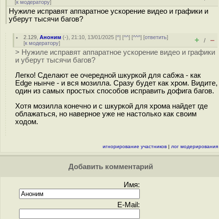
[
к модератору
]
Нужиле исправят аппаратное ускорение видео и графики и
уберут тысячи багов?
2.129
,
Аноним
(
-
), 21:10, 13/01/2025 [
^
] [
^^
] [
^^^
] [
ответить
]
+
–
/
[
к модератору
]
> Нужиле исправят аппаратное ускорение видео и графики
и уберут тысячи багов?
Легко! Сделают ее очередной шкуркой для сабжа - как
Edge нынче - и вся мозилла. Сразу будет как хром. Видите,
один из самых простых способов исправить дофига багов.
Хотя мозилла конечно и с шкуркой для хрома найдет где
облажаться, но наверное уже не настолько как своим
ходом.
игнорирование участников
|
лог модерирования
Добавить комментарий
Имя:
E-Mail: