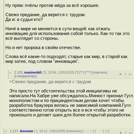
Ну прям: пчёлы против мёда за всё хорошее.
Свежо предание, да верится с трудом.
Да и: а судьи кто?
Ничё в мире не меняется в сути вещей: как отжать
инновацию для использования собой только. Как-то так это
всё выглядит со стороны.
Но и нет пророка в своём отечестве.
Слова всё какие-то подходят, старые как мир, в старой как
мир затее, под словом "инновация".
2.125
,
maximnik0
(
?
), 20:56, 12/01/2025 [
^
] [
^^
] [
^^^
] [
ответить
]
+
–
/
[
к модератору
]
>Свежо предание, да верится с трудом
Это просто тут обстоятельства этой инициативы не
написали.На Хабре уже обсуждалось.Минюст признал Гугл
монополистом и по прициндентным делам хочет чтобы
разработка браузера велась не зависимой компанией.Гугл
соответственно готов открыть все и вся чтобы этого не
произошло и делает шаги для более открытой разработки.
1.127
,
Аноним
(
-
), 10:12, 13/01/2025 [
ответить
] [
﹢﹢﹢
] [
· · ·
]
[
↑
]
+
–
/