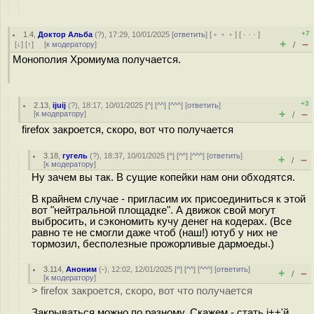
+7
1.4
,
Доктор Альба
(
?
), 17:29, 10/01/2025 [
ответить
] [
﹢﹢﹢
] [
· · ·
]
+
–
[
↓
] [
↑
] [
к модератору
]
/
Монополия Хромиума получается.
+3
2.13
,
ijuij
(
?
), 18:17, 10/01/2025 [
^
] [
^^
] [
^^^
] [
ответить
]
+
–
[
к модератору
]
/
firefox закроется, скоро, вот что получается
3.18
,
гугель
(
?
), 18:37, 10/01/2025 [
^
] [
^^
] [
^^^
] [
ответить
]
+
–
/
[
к модератору
]
Ну зачем вы так. В сущие копейки нам они обходятся.
В крайнем случае - пригласим их присоединиться к этой
вот "нейтральной площадке". А движок свой могут
выбросить, и сэкономить кучу денег на кодерах. (Все
равно те не смогли даже чтоб (наш!) ютуб у них не
тормозил, бесполезные прожорливые дармоеды.)
3.114
,
Аноним
(
-
), 12:02, 12/01/2025 [
^
] [
^^
] [
^^^
] [
ответить
]
+
–
/
[
к модератору
]
> firefox закроется, скоро, вот что получается
Закрываться можно по разному. Скажем - стать i++'й