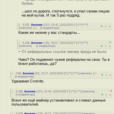
бьёшь.
...шел по дороге, споткнулся, и упал своим лицом
на мой кулак. И так 5 раз подряд.
5.107
,
Аноним
(
107
), 01:45, 12/01/2025 [
^
] [
^^
] [
^^^
]
+
–
/
[
ответить
]
[
↑
] [
к модератору
]
Какие же низкие у вас стандарты...
+1
5.126
,
Аноним
(
126
), 08:57, 13/01/2025 [
^
] [
^^
] [
^^^
]
+
–
[
ответить
]
[
к модератору
]
/
> От реферальных ссылок никому вреда не было
Чиво? Он подменял чужие рефералки на свои. Ты в
brave работаешь, да?
3.60
,
Аноним
(
63
), 22:17, 10/01/2025 [
^
] [
^^
] [
^^^
] [
ответить
]
[
↑
]
+
–
/
[
к модератору
]
Удваиваю Cromite.
–2
3.106
,
Аноним
(
107
), 01:44, 12/01/2025 [
^
] [
^^
] [
^^^
] [
ответить
]
+
–
[
к модератору
]
/
Brave же ещё майнер устанавливал и сливал данные
пользователей.
3.109
,
Аноним
(
109
), 10:27, 12/01/2025 [
^
] [
^^
] [
^^^
] [
ответить
]