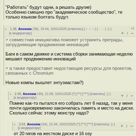
"Работать" будут одни, а решать другие)
Особенно смешно про "академическое сообщество", те
только языком болтать будут.
+3
1.38
,
Аноним
(
38
), 19:44, 10/01/2025 [
ответить
] [
﹢﹢﹢
] [
· · ·
]
[
↓
]
+
–
[
к модератору
]
/
> совместная инициатива поможет устранить преграды,
затрудняющие продвижение инноваций
Баги в самом движке и система сборки занимающая неделю
мешают продвижению инноваций
> а также предоставит недостающие ресурсы для проектов,
связанных с Chromium
Новые компы вышлет энтузиастам?)
2.49
,
Аноним
(
49
), 21:09, 10/01/2025 [
^
] [
^^
] [
^^^
] [
ответить
]
[
↓
]
+
–
/
[
к модератору
]
Помню как-то пытался его собрать лет 6 назад, так у меня
почти одновременно закончилась память и место на диске.
Сколько сейчас этому монстру надо?
3.54
,
Аноним
(
54
), 21:44, 10/01/2025 [
^
] [
^^
] [
^^^
] [
ответить
]
[
↓
]
+
–
/
[
к модератору
]
от 20 гигов на жестком диске и 16 озу