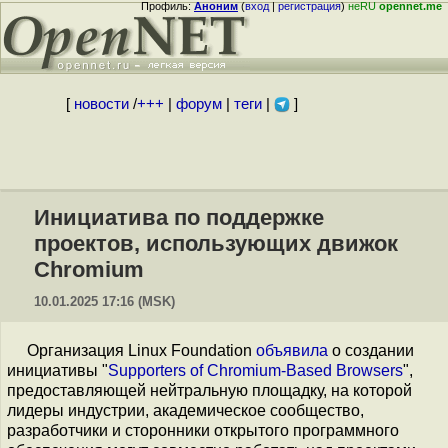
Профиль:
Аноним
(
вход
|
регистрация
)
неRU
opennet.me
[
новости
/
+++
|
форум
|
теги
|
]
Инициатива по поддержке
проектов, использующих движок
Chromium
10.01.2025 17:16 (MSK)
Организация Linux Foundation
объявила
о создании
инициативы "
Supporters of Chromium-Based Browsers
",
предоставляющей нейтральную площадку, на которой
лидеры индустрии, академическое сообщество,
разработчики и сторонники открытого программного