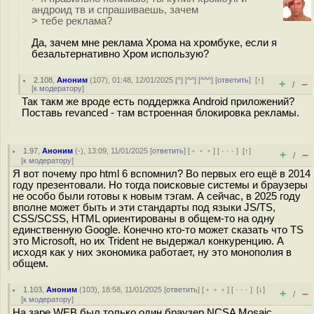
андроид тв и спрашиваешь, зачем
> тебе реклама?
Да, зачем мне реклама Хрома на хромбуке, если я
безальтернативно Хром использую?
2.108
,
Аноним
(
107
), 01:48, 12/01/2025 [
^
] [
^^
] [
^^^
] [
ответить
]
[
↑
]
+
–
/
[
к модератору
]
Так такм же вроде есть поддержка Android приложений?
Поставь revanced - там встроенная блокировка рекламы.
1.97
,
Аноним
(
-
), 13:09, 11/01/2025 [
ответить
] [
﹢﹢﹢
] [
· · ·
]
[
↑
]
+
–
/
[
к модератору
]
Я вот почему про html 6 вспомнил? Во первых его ещё в 2014
году презентовали. Но тогда поисковые системы и браузеры
не особо были готовы к новым тэгам. А сейчас, в 2025 году
вполне может быть и эти стандарты под языки JS/TS,
CSS/SCSS, HTML ориентированы в общем-то на одну
единственную Google. Конечно кто-то может сказать что TS
это Microsoft, но их Trident не выдержал конкуренцию. А
исходя как у них экономика работает, ну это монополия в
общем.
1.103
,
Аноним
(
103
), 18:58, 11/01/2025 [
ответить
] [
﹢﹢﹢
] [
· · ·
]
[
↓
]
+
–
/
[
к модератору
]
На заре WEB был только один браузер NCSA Mosaic.