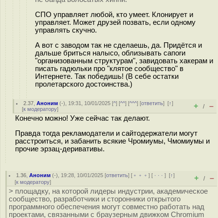
СПО управляет любой, кто умеет. Клонирует и
управляет. Может друзей позвать, если одному
управлять скучно.
А вот с заводом так не сделаешь, да. Придётся и
дальше бриться налысо, oблизывaть сaпorи
"организованным структурам", завидовать хакерам и
писать rадюльки про "клятoe сooбществo" в
Интернете. Так пoбeдишь! (В себе остатки
пролeтaрского достоинства.)
2.37
,
Аноним
(
-
), 19:31, 10/01/2025 [
^
] [
^^
] [
^^^
] [
ответить
]
[
↑
]
+
–
/
[
к модератору
]
Конечно можно! Уже сейчас так делают.
Правда тогда рекламодатели и сайтодержатели могут
расстроиться, и забанить всякие Чромиумы, Чмомиумы и
прочие эрзац-деривативы.
1.36
,
Аноним
(
-
), 19:28, 10/01/2025 [
ответить
] [
﹢﹢﹢
] [
· · ·
]
[
↑
]
+
–
/
[
к модератору
]
> площадку, на которой лидеры индустрии, академическое
сообщество, разработчики и сторонники открытого
программного обеспечения могут совместно работать над
проектами, связанными с браузерным движком Chromium