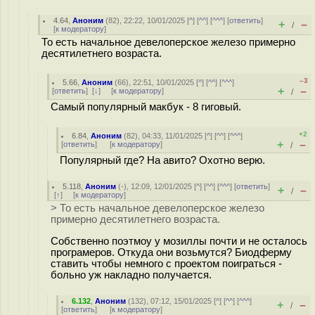
4.64
,
Аноним
(
82
), 22:22, 10/01/2025 [
^
] [
^^
] [
^^^
] [
ответить
]
+
–
/
[
к модератору
]
То есть начальное девелоперское железо примерно
десятилетнего возраста.
–3
5.66
,
Аноним
(
66
), 22:51, 10/01/2025 [
^
] [
^^
] [
^^^
]
+
–
[
ответить
]
[
↓
] [
к модератору
]
/
Самый популярный макбук - 8 гиговый.
+2
6.84
,
Аноним
(
82
), 04:33, 11/01/2025 [
^
] [
^^
] [
^^^
]
+
–
[
ответить
]
[
к модератору
]
/
Популярный где? На авито? Охотно верю.
5.118
,
Аноним
(
-
), 12:09, 12/01/2025 [
^
] [
^^
] [
^^^
] [
ответить
]
+
–
/
[
↑
] [
к модератору
]
> То есть начальное девелоперское железо
примерно десятилетнего возраста.
Собственно поэтмоу у мозиллы почти и не осталось
програмеров. Откуда они возьмутся? Биодферму
ставить чтобы немного с проектом поиграться -
больно уж накладно получается.
6.132
,
Аноним
(
132
), 07:12, 15/01/2025 [
^
] [
^^
] [
^^^
]
+
–
/
[
ответить
]
[
к модератору
]