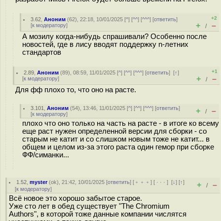
+2
3.62
,
Аноним
(
62
), 22:18, 10/01/2025 [
^
] [
^^
] [
^^^
] [
ответить
]
+
–
[
к модератору
]
/
А мозилу когда-нибудь спрашивали? Особенно после
новостей, где в лису вводят поддержку n-летних
стандартов
+1
2.89
,
Аноним
(
89
), 08:59, 11/01/2025 [
^
] [
^^
] [
^^^
] [
ответить
]
[
↑
]
+
–
[
к модератору
]
/
Для фф плохо то, что оно на расте.
3.101
,
Аноним
(
54
), 13:46, 11/01/2025 [
^
] [
^^
] [
^^^
] [
ответить
]
+
–
/
[
к модератору
]
плохо что оно только на часть на расте - в итоге ко всему
еще раст нужен определенной версии для сборки - со
старым не катит и со слишком новым тоже не катит... в
общем и целом из-за этого раста один гемор при сборке
ФФ/симанки...
1.52
,
myster
(
ok
), 21:42, 10/01/2025 [
ответить
] [
﹢﹢﹢
] [
· · ·
]
[
↓
] [
↑
]
+
–
/
[
к модератору
]
Всё новое это хорошо забытое старое.
Уже сто лет в обед существует "The Chromium
Authors", в которой тоже данные компании числятся