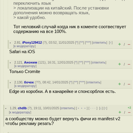
переключить язык
> локализации на китайский. После установки
дополнения можно возвращать язык,
> какой удобно.
Тот неловкий случай когда ник в коменте соотвествует
содержанию на все 100%.
2.81
,
iPony129412
(
?
), 03:52, 11/01/2025 [
^
] [
^^
] [
^^^
] [
ответить
]
[
↑
]
+
–
/
[
к модератору
]
Safari на iOS
2.121
,
Аноним
(
121
), 16:31, 12/01/2025 [
^
] [
^^
] [
^^^
] [
ответить
]
+
–
/
[
к модератору
]
Только Cromite
2.130
,
бочок
(
??
), 08:42, 14/01/2025 [
^
] [
^^
] [
^^^
] [
ответить
]
+
–
/
[
к модератору
]
Edge из коробки. А в канарейке и спонсорблок есть.
+2
1.29
,
chdlb
(
?
), 19:11, 10/01/2025 [
ответить
] [
﹢﹢﹢
] [
· · ·
]
[
↓
] [
↑
]
+
–
[
к модератору
]
/
а сообществу можно будет вернуть фичи из manifest v2
чтобы рекламу резать?