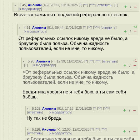
3.45
,
Аноним
(
45
), 20:31, 10/01/2025 [
^
] [
^^
] [
^^^
] [
ответить
]
[
↓
]
+
–
/
[
к модератору
]
Brave заскамился с подменой реферальных ссылок.
+2
4.91
,
Аноним
(
91
), 09:44, 11/01/2025 [
^
] [
^^
] [
^^^
] [
ответить
]
+
–
[
к модератору
]
/
От реферальных ссылок никому вреда не было, а
браузеру была польза. Обычна жадность
пользователей, если не мне, то никому.
–1
5.95
,
Аноним
(
-
), 12:39, 11/01/2025 [
^
] [
^^
] [
^^^
] [
ответить
]
+
–
[
↓
] [
к модератору
]
/
>От реферальных ссылок никому вреда не было, а
браузеру была польза. Обычна жадность
пользователей, если не мне, то никому.
Бредятина уровня не я тебя бью, а ты сам себя
бьёшь.
6.102
,
Аноним
(
91
), 17:16, 11/01/2025 [
^
] [
^^
] [
^^^
]
+
–
/
[
ответить
]
[
к модератору
]
Ну так не бредь.
6.116
,
Аноним
(
-
), 12:05, 12/01/2025 [
^
] [
^^
] [
^^^
]
+
–
/
[
ответить
]
[
к модератору
]
> Бредятина уровня не я тебя бью, а ты сам себя