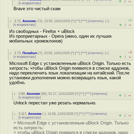
+
–
/
[
к модератору
]
Brave это чистый скам
+1
2.72
,
Аноним
(
72
), 23:55, 10/01/2025 [
^
] [
^^
] [
^^^
] [
ответить
]
[
↑
]
+
–
[
к модератору
]
/
Из свободных - Firefox + uBlock
Из проприетарных - Opera (имхо, один их лучших
мобильных хромоклонов)
–2
2.73
,
Похабыч
(
?
), 23:56, 10/01/2025 [
^
] [
^^
] [
^^^
] [
ответить
]
[
↓
]
+
–
[
к модератору
]
/
Microsoft Edge с установленным uBlock Origin. Только есть
хитрость: чтобы uBlock Origin появился в списке аддонов,
надо переключить язык локализации на китайский. После
установки дополнения можно возвращать язык, какой
удобно.
3.80
,
Аноним
(
80
), 01:17, 11/01/2025 [
^
] [
^^
] [
^^^
] [
ответить
]
+
–
/
[
к модератору
]
Unlock перестал уже резать нормально.
3.117
,
Аноним
(
-
), 12:06, 12/01/2025 [
^
] [
^^
] [
^^^
] [
ответить
]
+
–
/
[
к модератору
]
> Microsoft Edge с установленным uBlock Origin. Только
есть хитрость:
> чтобы uBlock Origin появился в списке аддонов, надо