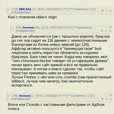
2.28
,
МИСАКА
(
?
), 19:05, 10/01/2025 [
^
] [
^^
] [
^^^
] [
ответить
]
[
↓
] [
↑
]
+
–
/
[
к модератору
]
Kiwi с плагином ublock origin
+2
3.63
,
Аноним
(
63
), 22:22, 10/01/2025 [
^
] [
^^
] [
^^^
] [
ответить
]
+
–
[
к модератору
]
/
Давно не обновляется (аж с прошлого апреля), браузер
до сих пор сидит на 116 движке с немногочисленными
бэкпортами из более новых версий (до 124).
Аффтар активно пользуется "преимуществом" bsd-
лицензии и опять перестал обновлять исходники
браузера. Баги тоже не чинит. Когда ему говорили, мол
"чего chromiumchecker говорит об устаревшем движке",
начал врать мол сайт кривой и все не правильно
показывает. А потом и вовсе сделал так, чтобы сайт
перестал принимать киви за хромоног.
Лучше Fennec с ubo или хоть cromite (там пропатченный
adblock, лучше чем ничего), kiwi окончательно
испортился.
+3
2.40
,
Аноним
(
-
), 19:53, 10/01/2025 [
^
] [
^^
] [
^^^
] [
ответить
]
[
↓
] [
↑
]
+
–
[
к модератору
]
/
Brave или Cromite с кастомными фильтрами от Адблок
плюса