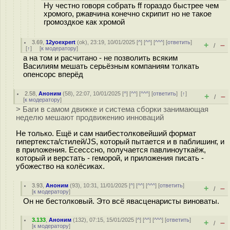
Ну честно говоря собрать ff гораздо быстрее чем
хромого, ржавчина конечно скрипит но не такое
громоздкое как хромой
3.69
,
12yoexpert
(
ok
), 23:19, 10/01/2025 [
^
] [
^^
] [
^^^
] [
ответить
]
+
–
/
[
↑
] [
к модератору
]
а на том и расчитано - не позволить всяким
Василиям мешать серьёзным компаниям толкать
опенсорс вперёд
2.58
,
Аноним
(
58
), 22:07, 10/01/2025 [
^
] [
^^
] [
^^^
] [
ответить
]
[
↑
]
+
–
/
[
к модератору
]
> Баги в самом движке и система сборки занимающая
неделю мешают продвижению инноваций
Не только. Ещё и сам наибестолковейший формат
гипертекста/стилей/JS, который пытается и в паблишинг, и
в приложения. Есесссно, получается павлиноуткаёж,
который и верстать - геморой, и приложения писать -
убожество на колёсиках.
3.93
,
Аноним
(
93
), 10:31, 11/01/2025 [
^
] [
^^
] [
^^^
] [
ответить
]
+
–
/
[
к модератору
]
Он не бестолковый. Это всё явасценаристы виноваты.
3.133
,
Аноним
(
132
), 07:15, 15/01/2025 [
^
] [
^^
] [
^^^
] [
ответить
]
+
–
/
[
к модератору
]