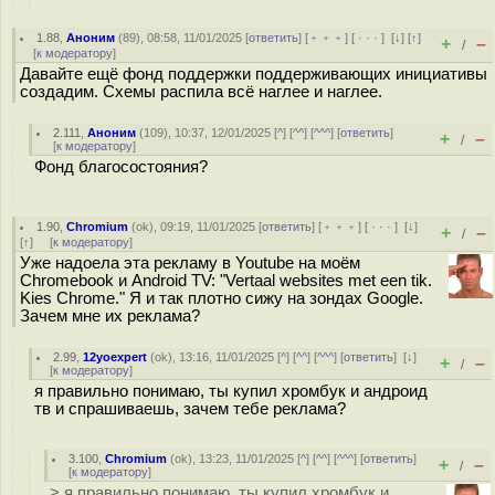
1.88
,
Аноним
(
89
), 08:58, 11/01/2025 [
ответить
] [
﹢﹢﹢
] [
· · ·
]
[
↓
] [
↑
]
+
–
/
[
к модератору
]
Давайте ещё фонд поддержки поддерживающих инициативы
создадим. Схемы распила всё наглее и наглее.
2.111
,
Аноним
(
109
), 10:37, 12/01/2025 [
^
] [
^^
] [
^^^
] [
ответить
]
+
–
/
[
к модератору
]
Фонд благосостояния?
1.90
,
Chromium
(
ok
), 09:19, 11/01/2025 [
ответить
] [
﹢﹢﹢
] [
· · ·
]
[
↓
]
+
–
/
[
↑
] [
к модератору
]
Уже надоела эта рекламу в Youtube на моём
Chromebook и Android TV: "Vertaal websites met een tik.
Kies Chrome." Я и так плотно сижу на зондах Google.
Зачем мне их реклама?
2.99
,
12yoexpert
(
ok
), 13:16, 11/01/2025 [
^
] [
^^
] [
^^^
] [
ответить
]
[
↓
]
+
–
/
[
к модератору
]
я правильно понимаю, ты купил хромбук и андроид
тв и спрашиваешь, зачем тебе реклама?
3.100
,
Chromium
(
ok
), 13:23, 11/01/2025 [
^
] [
^^
] [
^^^
] [
ответить
]
+
–
/
[
к модератору
]
> я правильно понимаю, ты купил хромбук и