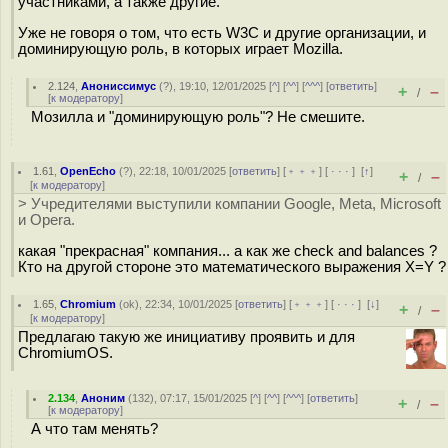
участниками, а также другие.
Уже не говоря о том, что есть W3C и другие организации, и
доминирующую роль, в которых играет Mozilla.
2.124
,
Анониссимус
(
?
), 19:10, 12/01/2025 [
^
] [
^^
] [
^^^
] [
ответить
]
+
–
/
[
к модератору
]
Мозилла и "доминирующую роль"? Не смешите.
1.61
,
OpenEcho
(
?
), 22:18, 10/01/2025 [
ответить
] [
﹢﹢﹢
] [
· · ·
]
[
↑
]
+
–
/
[
к модератору
]
> Учредителями выступили компании Google, Meta, Microsoft
и Opera.
какая "прекрасная" компания... а как же check and balances ?
Кто на другой стороне это математического выражения X=Y ?
1.65
,
Chromium
(
ok
), 22:34, 10/01/2025 [
ответить
] [
﹢﹢﹢
] [
· · ·
]
[
↓
]
+
–
/
[
к модератору
]
Предлагаю такую же инициативу проявить и для
ChromiumOS.
2.134
,
Аноним
(
132
), 07:17, 15/01/2025 [
^
] [
^^
] [
^^^
] [
ответить
]
+
–
/
[
к модератору
]
А что там менять?