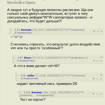
Microsoft и Opera.
А заодно тут и будущее мозиллы расписано. Ща они
сольют свой двигун окончательно, вступят в лигу
сексуальных реформ^W^W саппортеров хромого - и
догадайтесь, что будет дальше?!
3.74
,
Аноним
(
74
), 23:57, 10/01/2025 [
^
] [
^^
] [
^^^
] [
ответить
]
+
–
/
[
к модератору
]
>^W^W
Стесняюсь спросить, это результат долго воздействия
vim или ты просто "особенный"?
+1
4.87
,
Илья
(
??
), 07:41, 11/01/2025 [
^
] [
^^
] [
^^^
] [
ответить
]
[
↓
]
+
–
[
к модератору
]
/
А что в виме делает ctrl+W?
+2
5.92
,
нейм
(
?
), 10:08, 11/01/2025 [
^
] [
^^
] [
^^^
] [
ответить
]
+
–
[
к модератору
]
/
издает противный писк, примерно D6
6.119
,
Аноним
(
119
), 13:32, 12/01/2025 [
^
] [
^^
] [
^^^
]
+
–
/
[
ответить
]
[
к модератору
]
Тест не портит?