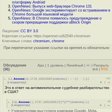
платформу Android
OpenNews: Выпуск web-браузера Chrome 131
OpenNews: Google экспериментирует со встраиванием в
Chrome большой языковой модели
OpenNews: В Chrome появилось предупреждение о
скором прекращении поддержки uBlock Origin
Лицензия:
CC BY 3.0
Короткая ссылка: https://opennet.ru/62540-chromium
Ключевые слова:
chromium
,
chrome
При перепечатке указание ссылки на opennet.ru обязательно
Обсуждение
Ajax
|
1 уровень
|
Линейный
|
+/-
|
Раскрыть
(96)
всё
|
RSS
+17
1.1
,
Аноним
(
1
), 17:24, 10/01/2025 [
ответить
] [
﹢﹢﹢
] [
· · ·
]
[
↓
]
+
–
[
к модератору
]
/
Это в ответ на антимонопольное судебное разбирательство
в США?
+5
2.11
,
Аноним
(
-
), 17:57, 10/01/2025 [
^
] [
^^
] [
^^^
] [
ответить
]
[
↓
]
+
–
[
к модератору
]
/
> Учредителями выступили компании Google, Meta,