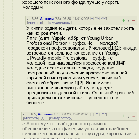
хорошего пенсионного фонда лучше умереть
молодым.
6.86
,
Аноним
(
86
), 07:30, 11/01/2025 [
^
] [
^^
] [
^^^
]
+
–
/
[
ответить
]
[
к модератору
]
У хиппи родились дети, которые не захотели жить
как их родители.
Я́ппи (англ. Yuppie, аббр. от Young Urban
Professional Person + суфф. -ie — молодой
городской профессиональный человек[1][2]; иногда
встречается вольное толкование от Young,
UPwardly-mobile Professional + суфф. -ie —
молодой поднимающийся профессионал[3][4]) —
молодые состоятельные люди, ведущие
построенный на увлечении профессиональной
карьерой и материальном успехе, активный
светский образ жизни[1][2]. Яппи имеют
высокооплачиваемую работу, в одежде
предпочитают деловой стиль. Основной критерий
принадлежности к «яппи» — успешность в
бизнесе.
5.105
,
Аноним
(
105
), 00:26, 12/01/2025 [
^
] [
^^
] [
^^^
]
+
–
/
[
ответить
]
[
↑
] [
к модератору
]
> А потому что свободное программное
обеспечение, а по факту, им управляют наиболее
сильные и организованные структуры, корпорации, а
не банда волосатых хиппи.