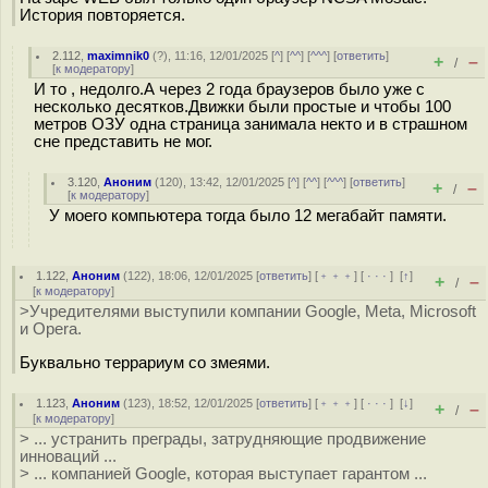
История повторяется.
2.112
,
maximnik0
(
?
), 11:16, 12/01/2025 [
^
] [
^^
] [
^^^
] [
ответить
]
+
–
/
[
к модератору
]
И то , недолго.А через 2 года браузеров было уже с
несколько десятков.Движки были простые и чтобы 100
метров ОЗУ одна страница занимала некто и в страшном
сне представить не мог.
3.120
,
Аноним
(
120
), 13:42, 12/01/2025 [
^
] [
^^
] [
^^^
] [
ответить
]
+
–
/
[
к модератору
]
У моего компьютера тогда было 12 мегабайт памяти.
1.122
,
Аноним
(
122
), 18:06, 12/01/2025 [
ответить
] [
﹢﹢﹢
] [
· · ·
]
[
↑
]
+
–
/
[
к модератору
]
>Учредителями выступили компании Google, Meta, Microsoft
и Opera.
Буквально террариум со змеями.
1.123
,
Аноним
(
123
), 18:52, 12/01/2025 [
ответить
] [
﹢﹢﹢
] [
· · ·
]
[
↓
]
+
–
/
[
к модератору
]
> ... устранить преграды, затрудняющие продвижение
инноваций ...
> ... компанией Google, которая выступает гарантом ...