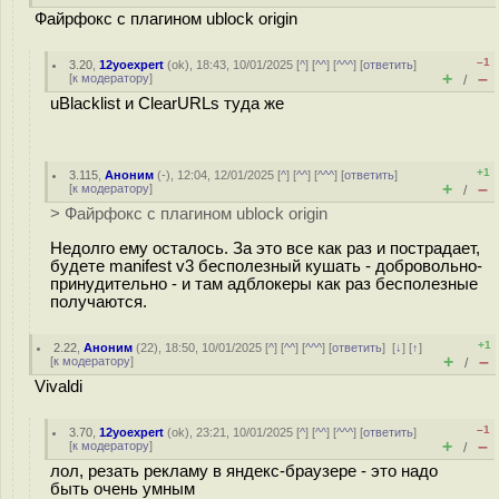
Файрфокс с плагином ublock origin
–1
3.20
,
12yoexpert
(
ok
), 18:43, 10/01/2025 [
^
] [
^^
] [
^^^
] [
ответить
]
+
–
[
к модератору
]
/
uBlacklist и ClearURLs туда же
+1
3.115
,
Аноним
(
-
), 12:04, 12/01/2025 [
^
] [
^^
] [
^^^
] [
ответить
]
+
–
[
к модератору
]
/
> Файрфокс с плагином ublock origin
Недолго ему осталось. За это все как раз и пострадает,
будете manifest v3 бесполезный кушать - добровольно-
принудительно - и там адблокеры как раз бесполезные
получаются.
+1
2.22
,
Аноним
(
22
), 18:50, 10/01/2025 [
^
] [
^^
] [
^^^
] [
ответить
]
[
↓
] [
↑
]
+
–
[
к модератору
]
/
Vivaldi
–1
3.70
,
12yoexpert
(
ok
), 23:21, 10/01/2025 [
^
] [
^^
] [
^^^
] [
ответить
]
+
–
[
к модератору
]
/
лол, резать рекламу в яндекс-браузере - это надо
быть очень умным