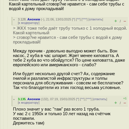
Какой картельный сговор?не нравится - сам себе трубы с
водой к дому прокладывай!
3.128
,
Аноним
(
-
), 21:06, 13/01/2025 [
^
] [
^^
] [
^^^
] [
ответить
]
+
–
/
[
к модератору
]
> ЖКХ тоже тебе даёт трубу только с 1 холодный водой.
Какой картельный
> сговор?не нравится - сам себе трубы с водой к дому
прокладывай!
Между прочим - довольно выгодно может быть. Вон
насос, 2 куба в час шпарит. Жрет менее киловатта. А
тебе 2 куба во что обойдутся? По цене киловатта, даже
европейского или американского - слабо?
Или будет несколько другой счет? Ах, содержание
гнилой и разлапистой инфраструктуры и толпы
персонала для обслуживания - совсем не бесплатное?
Так что благодетели из этих господ весьма условные.
+1
3.135
,
Аноним
(
132
), 07:19, 15/01/2025 [
^
] [
^^
] [
^^^
] [
ответить
]
+
–
[
к модератору
]
/
Плохо значит у вас "там" раз всего 1 труба.
У нас 2 с 1950х и только 10 лет назад на счётчик
поставили.
Держитесь там)