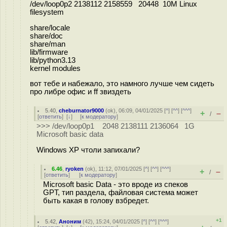
/dev/loop0p2 2138112 2158559 20448 10M Linux
filesystem
share/locale
share/doc
share/man
lib/firmware
lib/python3.13
kernel modules
вот тебе и набежало, это намного лучше чем сидеть
про либре офис и ff звиздеть
5.40
,
cheburnator9000
(
ok
), 06:09, 04/01/2025 [
^
] [
^^
] [
^^^
]
+
–
/
[
ответить
]
[
↓
] [
к модератору
]
>>> /dev/loop0p1 2048 2138111 2136064 1G
Microsoft basic data
Windows XP чтоли запихали?
6.46
,
ryoken
(
ok
), 11:12, 07/01/2025 [
^
] [
^^
] [
^^^
]
+
–
/
[
ответить
]
[
к модератору
]
Microsoft basic Data - это вроде из спеков
GPT, тип раздела, файловая система может
быть какая в голову взбредет.
+1
5.42
,
Аноним
(
42
), 15:24, 04/01/2025 [
^
] [
^^
] [
^^^
]