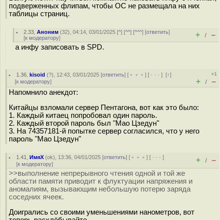
подверженных флипам, чтобы ОС не размещала на них
таблицы страниц.
2.33
,
Аноним
(
32
), 04:14, 03/01/2025 [
^
] [
^^
] [
^^^
] [
ответить
]
+
–
/
[
к модератору
]
а инфу записовать в SPD.
+1
1.36
,
kisoid
(
?
), 12:43, 03/01/2025 [
ответить
] [
﹢﹢﹢
] [
· · ·
]
[
↑
]
+
–
[
к модератору
]
/
Напомнило анекдот:
Китайцы взломали сервер Пентагона, вот как это было:
1. Каждый китаец попробовал один пароль.
2. Каждый второй пароль был "Мао Цзедун"
3. На 74357181-й попытке сервер согласился, что у него
пароль "Мао Цзедун"
1.41
,
ИмяХ
(
ok
), 13:36, 04/01/2025 [
ответить
] [
﹢﹢﹢
] [
· · ·
]
+
–
/
[
к модератору
]
>>выполнение непрерывного чтения одной и той же
области памяти приводит к флуктуации напряжения и
аномалиям, вызывающим небольшую потерю заряда
соседних ячеек.
Доигрались со своими уменьшениями нанометров, вот
теперь расхлёбывайте.