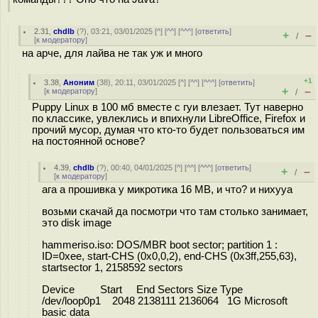
2.31
,
chdlb
(
?
), 03:21, 03/01/2025 [
^
] [
^^
] [
^^^
] [
ответить
]
+
–
/
[
к модератору
]
на арче, для лайва не так уж и много
+1
3.38
,
Аноним
(
38
), 20:11, 03/01/2025 [
^
] [
^^
] [
^^^
] [
ответить
]
+
–
[
к модератору
]
/
Puppy Linux в 100 мб вместе с гуи влезает. Тут наверно
по классике, увлеклись и впихнули LibreOffice, Firefox и
прочий мусор, думая что кто-то будет пользоваться им
на постоянной основе?
4.39
,
chdlb
(
?
), 00:40, 04/01/2025 [
^
] [
^^
] [
^^^
] [
ответить
]
+
–
/
[
к модератору
]
ага а прошивка у микротика 16 MB, и что? и нихууа
возьми скачай да посмотри что там столько занимает,
это disk image
hammeriso.iso: DOS/MBR boot sector; partition 1 :
ID=0xee, start-CHS (0x0,0,2), end-CHS (0x3ff,255,63),
startsector 1, 2158592 sectors
Device Start End Sectors Size Type
/dev/loop0p1 2048 2138111 2136064 1G Microsoft
basic data