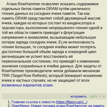
Атака RowHammer позволяет исказить содержимое
отдельных битов памяти DRAM путём цикличного
чтения данных из соседних ячеек памяти. Так как
память DRAM представляет собой двухмерный массив
ячеек, каждая из которых состоит из конденсатора и
транзистора, выполнение непрерывного чтения одной и
той же области памяти приводит к флуктуации
напряжения и аномалиям, вызывающим небольшую
потерю заряда соседних ячеек. Если интенсивность
чтения большая, то соседняя ячейка может потерять
достаточно большой объём заряда и очередной цикл
регенерации не успеет восстановить её
первоначальное состояние, что приведёт к изменению
значения сохранённых в ячейке данных. Для защиты от
RowHammer производители чипов добавили механизм
TRR (Target Row Refresh), который блокирует искажение
ячеек в частных случаях, но не защищает от всех
возможных
вариантов
атаки
.
+
–
исправить
/
+11
Главная ссылка к новости (
https://flippyr.am/...
)
OpenNews: Новая техника атаки RowHammer на память