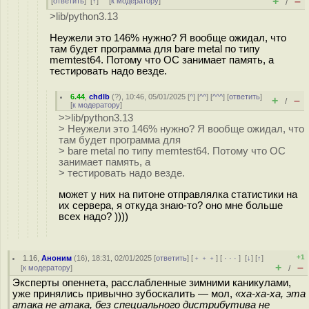
+
–
[
ответить
]
[
↑
] [
к модератору
]
/
>lib/python3.13
Неужели это 146% нужно? Я вообще ожидал, что
там будет программа для bare metal по типу
memtest64. Потому что ОС занимает память, а
тестировать надо везде.
6.44
,
chdlb
(
?
), 10:46, 05/01/2025 [
^
] [
^^
] [
^^^
] [
ответить
]
+
–
/
[
к модератору
]
>>lib/python3.13
> Неужели это 146% нужно? Я вообще ожидал, что
там будет программа для
> bare metal по типу memtest64. Потому что ОС
занимает память, а
> тестировать надо везде.
может у них на питоне отправлялка статистики на
их сервера, я откуда знаю-то? оно мне больше
всех надо? ))))
+1
1.16
,
Аноним
(
16
), 18:31, 02/01/2025 [
ответить
] [
﹢﹢﹢
] [
· · ·
]
[
↓
] [
↑
]
+
–
[
к модератору
]
/
Эксперты опеннета, расслабленные зимними каникулами,
уже принялись привычно зубоскалить — мол,
«ха-ха-ха, эта
атака не атака, без специального дистрибутива не