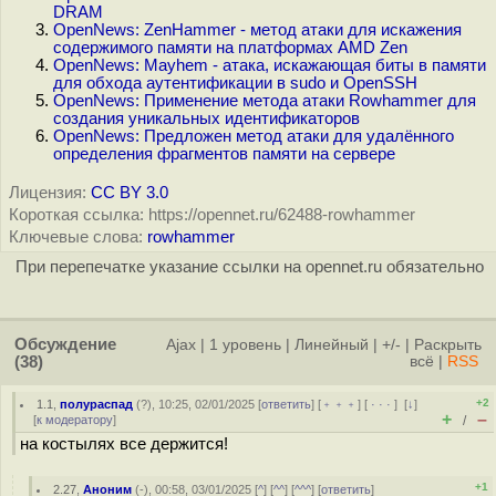
DRAM
OpenNews: ZenHammer - метод атаки для искажения
содержимого памяти на платформах AMD Zen
OpenNews: Mayhem - атака, искажающая биты в памяти
для обхода аутентификации в sudo и OpenSSH
OpenNews: Применение метода атаки Rowhammer для
создания уникальных идентификаторов
OpenNews: Предложен метод атаки для удалённого
определения фрагментов памяти на сервере
Лицензия:
CC BY 3.0
Короткая ссылка: https://opennet.ru/62488-rowhammer
Ключевые слова:
rowhammer
При перепечатке указание ссылки на opennet.ru обязательно
Обсуждение
Ajax
|
1 уровень
|
Линейный
|
+/-
|
Раскрыть
(38)
всё
|
RSS
+2
1.1
,
полураспад
(
?
), 10:25, 02/01/2025 [
ответить
] [
﹢﹢﹢
] [
· · ·
]
[
↓
]
+
–
[
к модератору
]
/
на костылях все держится!
+1
2.27
,
Аноним
(
-
), 00:58, 03/01/2025 [
^
] [
^^
] [
^^^
] [
ответить
]