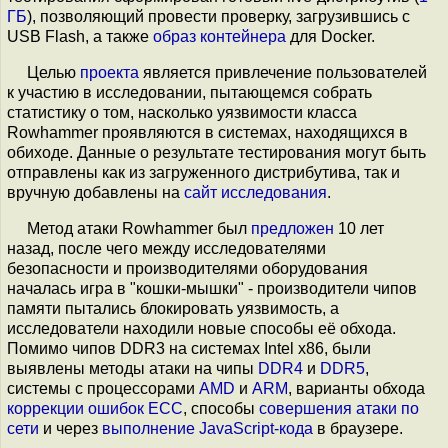
ГБ
), позволяющий провести проверку, загрузившись с
USB Flash, а также
образ контейнера
для Docker.
Целью
проекта
является привлечение пользователей
к участию в исследовании, пытающемся собрать
статистику о том, насколько уязвимости класса
Rowhammer проявляются в системах, находящихся в
обиходе. Данные о результате тестирования могут быть
отправлены как из загруженного дистрибутива, так и
вручную добавлены на
сайт исследования
.
Метод атаки Rowhammer был
предложен
10 лет
назад, после чего между исследователями
безопасности и производителями оборудования
началась игра в "кошки-мышки" - производители чипов
памяти пытались блокировать уязвимость, а
исследователи находили новые способы её обхода.
Помимо чипов DDR3 на системах Intel x86, были
выявлены методы атаки на чипы
DDR4
и
DDR5
,
системы с процессорами
AMD
и
ARM
, варианты обхода
коррекции ошибок ECC
, способы
совершения атаки
по
сети
и через
выполнение JavaScript-кода
в браузере.