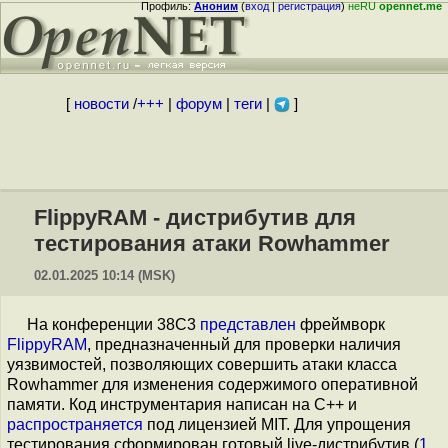
Профиль:
Аноним
(
вход
|
регистрация
)
неRU
opennet.me
[
новости
/
+++
|
форум
|
теги
|
]
FlippyRAM - дистрибутив для
тестирования атаки Rowhammer
02.01.2025 10:14 (MSK)
На конференции 38C3
представлен
фреймворк
FlippyRAM
, предназначенный для проверки наличия
уязвимостей, позволяющих совершить атаки класса
Rowhammer для изменения содержимого оперативной
памяти. Код инструментария написан на С++ и
распространяется
под лицензией MIT. Для упрощения
тестирования сформирован готовый live-дистрибутив (
1