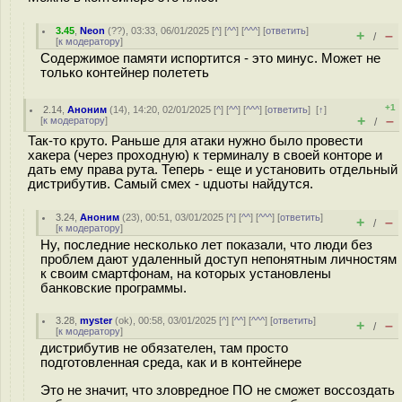
3.45
,
Neon
(
??
), 03:33, 06/01/2025 [
^
] [
^^
] [
^^^
] [
ответить
]
+
–
/
[
к модератору
]
Содержимое памяти испортится - это минус. Может не
только контейнер полететь
+1
2.14
,
Аноним
(
14
), 14:20, 02/01/2025 [
^
] [
^^
] [
^^^
] [
ответить
]
[
↑
]
+
–
[
к модератору
]
/
Так-то круто. Раньше для атаки нужно было провести
хакера (через проходную) к терминалу в своей конторе и
дать ему права рута. Теперь - еще и установить отдельный
дистрибутив. Самый смех - uдuoты найдутся.
3.24
,
Аноним
(
23
), 00:51, 03/01/2025 [
^
] [
^^
] [
^^^
] [
ответить
]
+
–
/
[
к модератору
]
Ну, последние несколько лет показали, что люди без
проблем дают удаленный доступ непонятным личностям
к своим смартфонам, на которых установлены
банковские программы.
3.28
,
myster
(
ok
), 00:58, 03/01/2025 [
^
] [
^^
] [
^^^
] [
ответить
]
+
–
/
[
к модератору
]
дистрибутив не обязателен, там просто
подготовленная среда, как и в контейнере
Это не значит, что зловредное ПО не сможет воссоздать