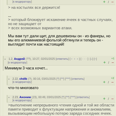
+
–
[
к модератору
]
/
> на костылях все держится!
...
> который блокирует искажение ячеек в частных случаях,
но не защищает от
> всех возможных вариантов атаки.
Мы вам тут дали щит, для дешевизны он - из фанеры, но
мы его алюминиевой фольгой обтянули и теперь он -
выглядит почти как настоящий!
+1
1.2
,
Андрей
(
??
), 10:27, 02/01/2025 [
ответить
] [
﹢﹢﹢
] [
· · ·
]
[
↓
] [
↑
]
+
–
[
к модератору
]
/
Минимум 3 часа хочет...
+2
2.22
,
chdlb
(
?
), 00:16, 03/01/2025 [
^
] [
^^
] [
^^^
] [
ответить
]
+
–
[
к модератору
]
/
что-то многовато
2.23
,
Аноним
(
23
), 00:49, 03/01/2025 [
^
] [
^^
] [
^^^
] [
ответить
]
+
–
/
[
к модератору
]
>выполнение непрерывного чтения одной и той же области
памяти приводит к флуктуации напряжения и аномалиям,
вызывающим небольшую потерю заряда соседних ячеек.