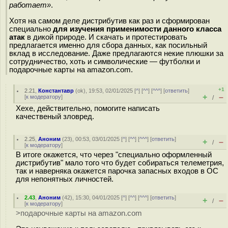
работает»
.
Хотя на самом деле дистрибутив как раз и сформирован
специально
для изучения применимости данного класса
атак
в дикой природе. И скачать и протестировать
предлагается именно для сбора данных, как посильный
вклад в исследование. Даже предлагаются некие плюшки за
сотрудничество, хоть и символические — футболки и
подарочные карты на amazon.com.
+1
2.21
,
Константавр
(
ok
), 19:53, 02/01/2025 [
^
] [
^^
] [
^^^
] [
ответить
]
+
–
[
к модератору
]
/
Хехе, действительно, помогите написать
качественый зловред.
2.25
,
Аноним
(
23
), 00:53, 03/01/2025 [
^
] [
^^
] [
^^^
] [
ответить
]
+
–
/
[
к модератору
]
В итоге окажется, что через "специально оформленный
дистрибутив" мало того что будет собираться телеметрия,
так и наверняка окажется парочка запасных входов в ОС
для непонятных личностей.
2.43
,
Аноним
(
42
), 15:30, 04/01/2025 [
^
] [
^^
] [
^^^
] [
ответить
]
+
–
/
[
к модератору
]
>подарочные карты на amazon.com