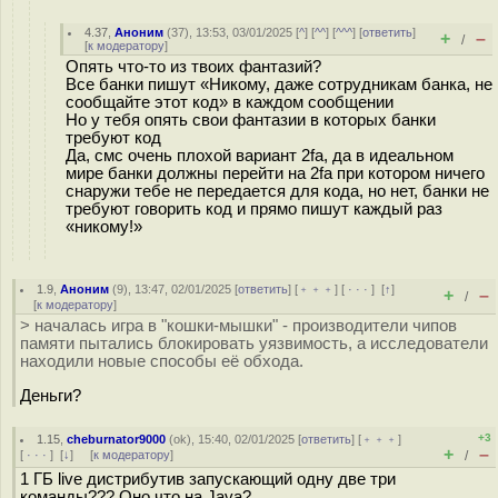
4.37
,
Аноним
(
37
), 13:53, 03/01/2025 [
^
] [
^^
] [
^^^
] [
ответить
]
+
–
/
[
к модератору
]
Опять что-то из твоих фантазий?
Все банки пишут «Никому, даже сотрудникам банка, не
сообщайте этот код» в каждом сообщении
Но у тебя опять свои фантазии в которых банки
требуют код
Да, смс очень плохой вариант 2fa, да в идеальном
мире банки должны перейти на 2fa при котором ничего
снаружи тебе не передается для кода, но нет, банки не
требуют говорить код и прямо пишут каждый раз
«никому!»
1.9
,
Аноним
(
9
), 13:47, 02/01/2025 [
ответить
] [
﹢﹢﹢
] [
· · ·
]
[
↑
]
+
–
/
[
к модератору
]
> началась игра в "кошки-мышки" - производители чипов
памяти пытались блокировать уязвимость, а исследователи
находили новые способы её обхода.
Деньги?
+3
1.15
,
cheburnator9000
(
ok
), 15:40, 02/01/2025 [
ответить
] [
﹢﹢﹢
]
+
–
[
· · ·
]
[
↓
] [
к модератору
]
/
1 ГБ live дистрибутив запускающий одну две три
команды??? Оно что на Java?