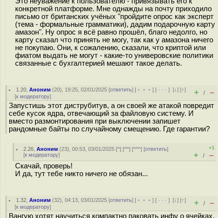
Это неуважение к пользователю - привязывать его к
конкретной платформе. Мне однажды на почту приходило
письмо от британских учёных "пройдите опрос как эксперт
(тема - формальные грамматики), дадим подарочную карту
амазон". Ну опрос я всё равно прошёл, благо недолго, но
карту сказал что принять не могу, так как у амазона ничего
не покупаю. Они, к сожалению, сказали, что криптой или
фиатом выдать не могут - какие-то универовские политики
связанные с бухгалтерией мешают такое делать.
1.20
,
Аноним
(
20
), 19:25, 02/01/2025 [
ответить
] [
﹢﹢﹢
] [
· · ·
]
[
↓
] [
↑
]
+
–
/
[
к модератору
]
Запустишь этот диструбитув, а он своей же атакой повредит
себе кусок ядра, отвечающий за файловую систему. И
вместо размонтирования при выключении запишет
рандомные байты по случайному смещению. Где гарантии?
+1
2.26
,
Аноним
(
23
), 00:53, 03/01/2025 [
^
] [
^^
] [
^^^
] [
ответить
]
+
–
[
к модератору
]
/
Скачай, проверь!
И да, тут тебе никто ничего не обязан...
1.32
,
Аноним
(
32
), 04:13, 03/01/2025 [
ответить
] [
﹢﹢﹢
] [
· · ·
]
[
↓
] [
↑
]
+
–
/
[
к модератору
]
Вангую хотят научиться компактно паковать инфу о ячейках,