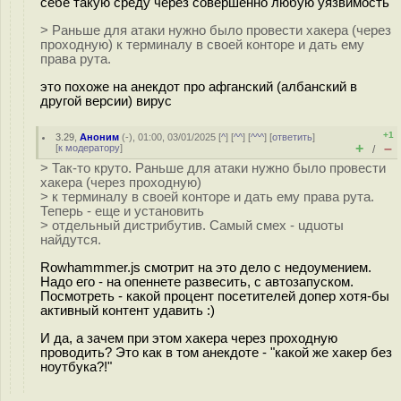
себе такую среду через совершенно любую уязвимость
> Раньше для атаки нужно было провести хакера (через
проходную) к терминалу в своей конторе и дать ему
права рута.
это похоже на анекдот про афганский (албанский в
другой версии) вирус
+1
3.29
,
Аноним
(
-
), 01:00, 03/01/2025 [
^
] [
^^
] [
^^^
] [
ответить
]
+
–
[
к модератору
]
/
> Так-то круто. Раньше для атаки нужно было провести
хакера (через проходную)
> к терминалу в своей конторе и дать ему права рута.
Теперь - еще и установить
> отдельный дистрибутив. Самый смех - uдuoты
найдутся.
Rowhammmer.js смотрит на это дело с недоумением.
Надо его - на опеннете развесить, с автозапуском.
Посмотреть - какой процент посетителей допер хотя-бы
активный контент удавить :)
И да, а зачем при этом хакера через проходную
проводить? Это как в том анекдоте - "какой же хакер без
ноутбука?!"