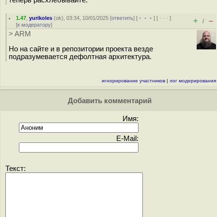
1.47
,
yurikoles
(
ok
), 03:34, 10/01/2025 [
ответить
] [
﹢﹢﹢
] [
· · ·
]
+
–
/
[
к модератору
]
> ARM
Но на сайте и в репозитории проекта везде
подразумевается дефолтная архитектура.
игнорирование участников
|
лог модерирования
Добавить комментарий
Имя:
E-Mail:
Текст: