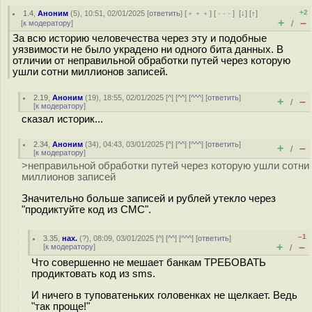
+2
1.4
,
Аноним
(
5
), 10:51, 02/01/2025 [
ответить
] [
﹢﹢﹢
] [
· · ·
]
[
↓
] [
↑
]
+
–
[
к модератору
]
/
За всю историю человечества через эту и подобные
уязвимости не было украдено ни одного бита данных. В
отличии от неправильной обработки путей через которую
ушли сотни миллионов записей.
2.19
,
Аноним
(
19
), 18:55, 02/01/2025 [
^
] [
^^
] [
^^^
] [
ответить
]
+
–
/
[
к модератору
]
сказал историк...
2.34
,
Аноним
(
34
), 04:43, 03/01/2025 [
^
] [
^^
] [
^^^
] [
ответить
]
+
–
/
[
к модератору
]
>неправильной обработки путей через которую ушли сотни
миллионов записей
Значительно больше записей и рублей утекло через
"продиктуйте код из СМС".
–1
3.35
,
нах.
(
?
), 08:09, 03/01/2025 [
^
] [
^^
] [
^^^
] [
ответить
]
+
–
[
к модератору
]
/
Что совершенно не мешает банкам ТРЕБОВАТЬ
продиктовать код из sms.
И ничего в тyпoватеньких головенках не щелкает. Ведь
"так проще!"