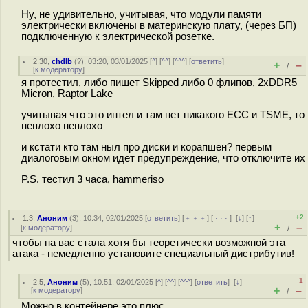
Ну, не удивительно, учитывая, что модули памяти
электрически включены в материнскую плату, (через БП)
подключенную к электрической розетке.
2.30
,
chdlb
(
?
), 03:20, 03/01/2025 [
^
] [
^^
] [
^^^
] [
ответить
]
+
–
/
[
к модератору
]
я протестил, либо пишет Skipped либо 0 флипов, 2xDDR5
Micron, Raptor Lake
учитывая что это интел и там нет никакого ECC и TSME, то
неплохо неплохо
и кстати кто там ныл про диски и корапшен? первым
диалоговым окном идет предупреждение, что отключите их
P.S. тестил 3 часа, hammeriso
+2
1.3
,
Аноним
(
3
), 10:34, 02/01/2025 [
ответить
] [
﹢﹢﹢
] [
· · ·
]
[
↓
] [
↑
]
+
–
[
к модератору
]
/
чтобы на вас стала хотя бы теоретически возможной эта
атака - немедленно установите специальный дистрибутив!
–1
2.5
,
Аноним
(
5
), 10:51, 02/01/2025 [
^
] [
^^
] [
^^^
] [
ответить
]
[
↓
]
+
–
[
к модератору
]
/
Можно в контейнере это плюс.