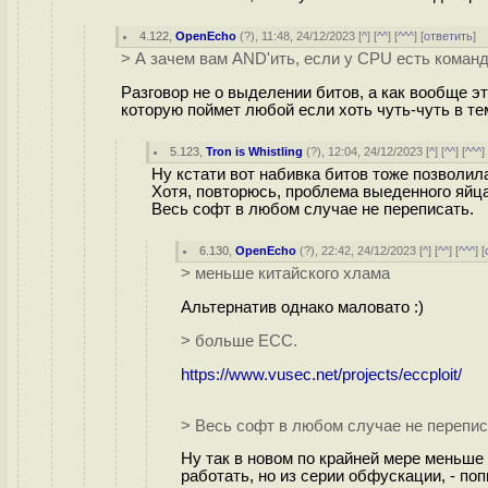
4.122
,
OpenEcho
(
?
), 11:48, 24/12/2023 [
^
] [
^^
] [
^^^
] [
ответить
]
> А зачем вам AND'ить, если у CPU есть коман
Разговор не о выделении битов, а как вообще эт
которую поймет любой если хоть чуть-чуть в те
5.123
,
Tron is Whistling
(
?
), 12:04, 24/12/2023 [
^
] [
^^
] [
^^^
]
Ну кстати вот набивка битов тоже позволил
Хотя, повторюсь, проблема выеденного яйца
Весь софт в любом случае не переписать.
6.130
,
OpenEcho
(
?
), 22:42, 24/12/2023 [
^
] [
^^
] [
^^^
] [
> меньше китайского хлама
Альтернатив однако маловато :)
> больше ECC.
https://www.vusec.net/projects/eccploit/
> Весь софт в любом случае не перепис
Ну так в новом по крайней мере меньше
работать, но из серии обфускации, - по