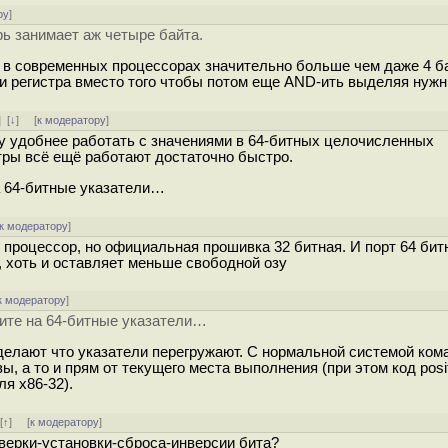
ру
]
рь занимает аж четыре байта.
 в современных процессорах значительно больше чем даже 4 ба
ми регистра вместо тогo чтобы потом еще AND-ить выделяя нуж
]
[
↓
] [
к модератору
]
у удобнее работать с значениями в 64-битных целочисленных
стры всё ещё работают достаточно быстро.
а 64-битные указатели…
к модератору
]
й процессор, но официальная прошивка 32 битная. И порт 64 бит
, хоть и оставляет меньше свободной озу
к модератору
]
рите на 64-битные указатели…
 делают что указатели перегружают. С нормальной системой ком
 а то и прям от текущего места выполнения (при этом код posit
я x86-32).
]
[
↑
] [
к модератору
]
верки-установки-сброса-инверсии бита?