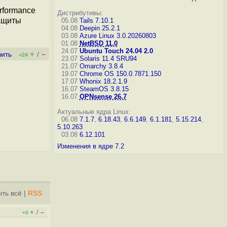
erformance
Дистрибутивы:
защиты
05.08
Tails 7.10.1
04.08
Deepin 25.2.1
03.08
Azure Linux 3.0.20260803
01.08
NetBSD 11.0
24.07
Ubuntu Touch 24.04 2.0
+
–
вить
/
+24
23.07
Solaris 11.4 SRU94
21.07
Omarchy 3.8.4
19.07
Chrome OS 150.0.7871.150
17.07
Whonix 18.2.1.9
16.07
SteamOS 3.8.15
16.07
OPNsense 26.7
Актуальные ядра Linux:
06.08
7.1.7
,
6.18.43
,
6.6.149
,
6.1.181
,
5.15.214
,
5.10.263
03.08
6.12.101
Изменения в ядре 7.2
ть всё
|
RSS
+
–
/
+5