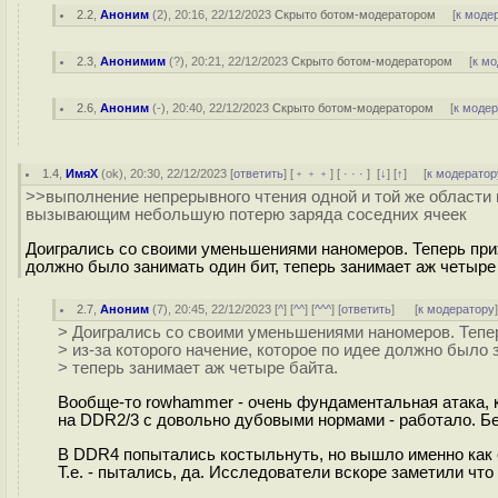
2.2
,
Аноним
(
2
), 20:16, 22/12/2023
Скрыто ботом-модератором
[
к моде
2.3
,
Анонимим
(
?
), 20:21, 22/12/2023
Скрыто ботом-модератором
[
к м
2.6
,
Аноним
(
-
), 20:40, 22/12/2023
Скрыто ботом-модератором
[
к моде
1.4
,
ИмяХ
(
ok
), 20:30, 22/12/2023 [
ответить
] [
﹢﹢﹢
] [
· · ·
]
[
↓
] [
↑
] [
к модератор
>>выполнение непрерывного чтения одной и той же области
вызывающим небольшую потерю заряда соседних ячеек
Доигрались со своими уменьшениями наномеров. Теперь прих
должно было занимать один бит, теперь занимает аж четыре
2.7
,
Аноним
(
7
), 20:45, 22/12/2023 [
^
] [
^^
] [
^^^
] [
ответить
]
[
к модератору
> Доигрались со своими уменьшениями наномеров. Тепе
> из-за которого начение, которое по идее должно было 
> теперь занимает аж четыре байта.
Вообще-то rowhammer - очень фундаментальная атака, 
на DDR2/3 с довольно дубовыми нормами - работало. Б
В DDR4 попытались костыльнуть, но вышло именно как 
Т.е. - пытались, да. Исследователи вскоре заметили что 