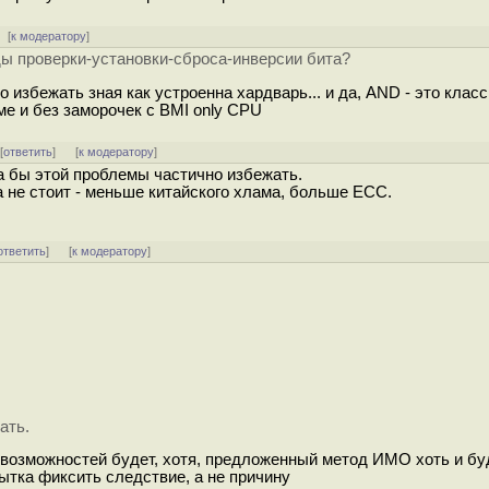
[
к модератору
]
ды проверки-установки-сброса-инверсии бита?
о избежать зная как устроенна хардварь... и да, AND - это класс
ме и без заморочек с BMI only CPU
 [
ответить
]
[
к модератору
]
а бы этой проблемы частично избежать.
 не стоит - меньше китайского хлама, больше ECC.
ответить
]
[
к модератору
]
ать.
 возможностей будет, хотя, предложенный метод ИМО хоть и бу
пытка фиксить следствие, а не причину