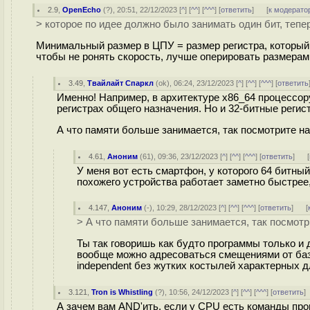
2.9
,
OpenEcho
(
?
), 20:51, 22/12/2023 [
^
] [
^^
] [
^^^
] [
ответить
]
[
к модерато
> которое по идее должно было занимать один бит, тепе
Минимальный размер в ЦПУ = размер регистра, который
чтобы не ронять скорость, лучше оперировать размера
3.49
,
Твайлайт Спаркл
(
ok
), 06:24, 23/12/2023 [
^
] [
^^
] [
^^^
] [
ответить
Именно! Например, в архитектуре x86_64 процессор
регистрах общего назначения. Но и 32-битные реги
А что памяти больше занимается, так посмотрите н
4.61
,
Аноним
(
61
), 09:36, 23/12/2023 [
^
] [
^^
] [
^^^
] [
ответить
]
[
У меня вот есть смартфон, у которого 64 битны
похожего устройства работает заметно быстрее
4.147
,
Аноним
(
-
), 10:29, 28/12/2023 [
^
] [
^^
] [
^^^
] [
ответить
]
[
> А что памяти больше занимается, так посмот
Ты так говоришь как будто программы только и
вообще можно адресоваться смещениями от базы,
independent без жутких костылей характерных дл
3.121
,
Tron is Whistling
(
?
), 10:56, 24/12/2023 [
^
] [
^^
] [
^^^
] [
ответить
А зачем вам AND'ить, если у CPU есть команды про