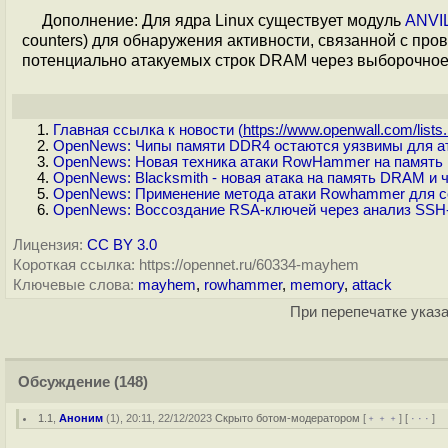
Дополнение: Для ядра Linux существует модуль
ANVI
counters) для обнаружения активности, связанной с пр
потенциально атакуемых строк DRAM через выборочное 
Главная ссылка к новости (
https://www.openwall.com/lists.
OpenNews: Чипы памяти DDR4 остаются уязвимы для а
OpenNews: Новая техника атаки RowHammer на памят
OpenNews: Blacksmith - новая атака на память DRAM и
OpenNews: Применение метода атаки Rowhammer для с
OpenNews: Воссоздание RSA-ключей через анализ SSH
Лицензия:
CC BY 3.0
Короткая ссылка: https://opennet.ru/60334-mayhem
Ключевые слова:
mayhem
,
rowhammer
,
memory
,
attack
При перепечатке указа
Обсуждение
(148)
1.1
,
Аноним
(
1
), 20:11, 22/12/2023
Скрыто ботом-модератором
[
﹢﹢﹢
] [
· · ·
] 