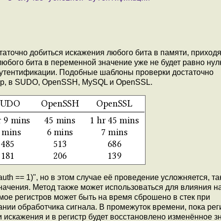
таточно добиться искажения любого бита в памяти, приход
любого бита в переменной значение уже не будет равно нул
утентификации. Подобные шаблоны проверки достаточно
ер, в SUDO, OpenSSH, MySQL и OpenSSL.
uth == 1)", но в этом случае её проведение усложняется, та
 значения. Метод также может использоваться для влияния н
мое регистров может быть на время сброшено в стек при
нии обработчика сигнала. В промежуток времени, пока ре
и искажения и в регистр будет восстановлено изменённое з