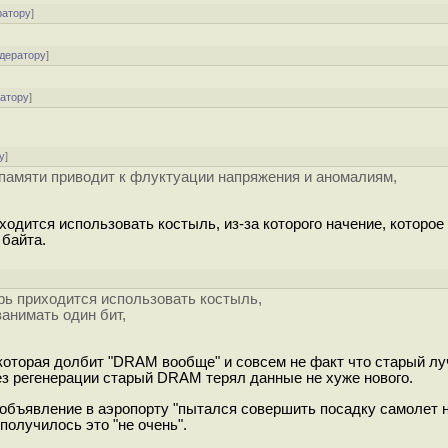
ратору
]
одератору
]
ратору
]
у
]
 памяти приводит к флуктуации напряжения и аномалиям,
одится использовать костыль, из-за которого начение, которое
 байта.
]
рь приходится использовать костыль,
занимать один бит,
которая долбит "DRAM вообще" и совсем не факт что старый лу
ез регенерации старый DRAM терял данные не хуже нового.
объявление в аэропорту "пытался совершить посадку самолет н
получилось это "не очень".