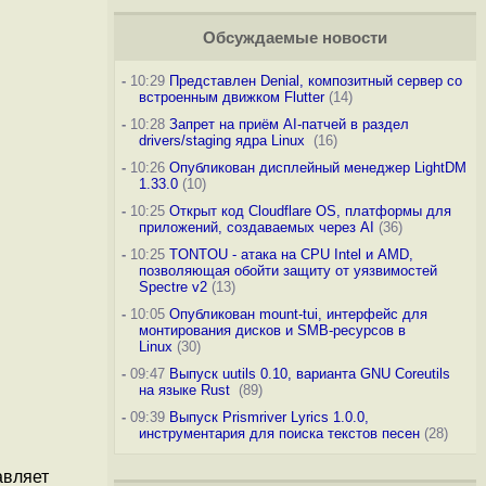
Обсуждаемые новости
-
10:29
Представлен Denial, композитный сервер со
встроенным движком Flutter
(14)
-
10:28
Запрет на приём AI-патчей в раздел
drivers/staging ядра Linux
(16)
-
10:26
Опубликован дисплейный менеджер LightDM
1.33.0
(10)
-
10:25
Открыт код Cloudflare OS, платформы для
приложений, создаваемых через AI
(36)
-
10:25
TONTOU - атака на CPU Intel и AMD,
позволяющая обойти защиту от уязвимостей
Spectre v2
(13)
-
10:05
Опубликован mount-tui, интерфейс для
монтирования дисков и SMB-ресурсов в
Linux
(30)
-
09:47
Выпуск uutils 0.10, варианта GNU Coreutils
на языке Rust
(89)
-
09:39
Выпуск Prismriver Lyrics 1.0.0,
инструментария для поиска текстов песен
(28)
авляет