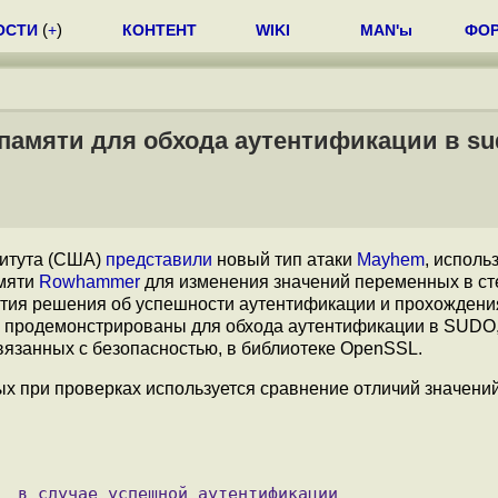
ОСТИ
(
+
)
КОНТЕНТ
WIKI
MAN'ы
ФО
памяти для обхода аутентификации в su
титута (США)
представили
новый тип атаки
Mayhem
, испол
амяти
Rowhammer
для изменения значений переменных в ст
ятия решения об успешности аутентификации и прохождени
и продемонстрированы для обхода аутентификации в SUD
связанных с безопасностью, в библиотеке OpenSSL.
х при проверках используется сравнение отличий значений