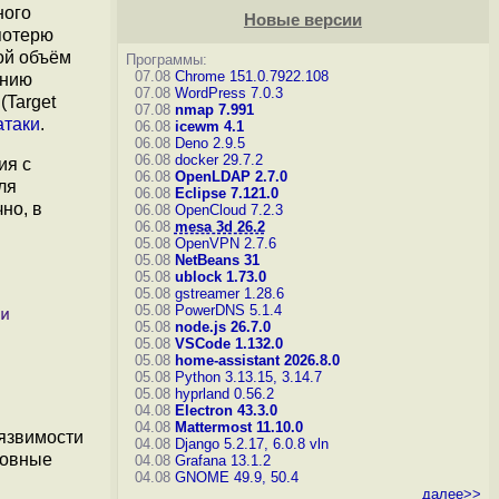
ного
Новые версии
потерю
ой объём
Программы:
07.08
Chrome 151.0.7922.108
ению
07.08
WordPress 7.0.3
(Target
07.08
nmap 7.991
атаки
.
06.08
icewm 4.1
06.08
Deno 2.9.5
06.08
docker 29.7.2
ия с
06.08
OpenLDAP 2.7.0
ля
06.08
Eclipse 7.121.0
но, в
06.08
OpenCloud 7.2.3
06.08
mesa 3d 26.2
05.08
OpenVPN 2.7.6
05.08
NetBeans 31
05.08
ublock 1.73.0
05.08
gstreamer 1.28.6
05.08
PowerDNS 5.1.4
05.08
node.js 26.7.0
05.08
VSCode 1.132.0
05.08
home-assistant 2026.8.0
05.08
Python 3.13.15, 3.14.7
05.08
hyprland 0.56.2
04.08
Electron 43.3.0
04.08
Mattermost 11.10.0
язвимости
04.08
Django 5.2.17, 6.0.8
vln
новные
04.08
Grafana 13.1.2
04.08
GNOME 49.9, 50.4
далее>>