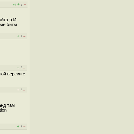
+
–
/
+4
йта ;) И
ные биты
+
–
/
+
–
/
ной версии с
+
–
/
анд там
ion
+
–
/