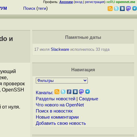
Профиль:
Аноним
(
вход
|
регистрация
)
неRU
opennet.me
РУМ
Поиск
(
теги
)
do и
Памятные даты
17 июля
Slackware
исполнилось 33 года
Навигация
ьзующий
еке,
я проверок
O, OpenSSH
Каналы:
Разделы новостей
|
Сводные
Что нового на OpenNet
 от нуля.
Поиск в новостях
Новые комментарии
Добавить свою новость