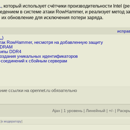
L
, который использует счётчики производительности Intel (p
оведением в системе атаки RowHammer, и реализует метод 
их обновление для исключения потери заряда.
испра
..
)
так RowHammer, несмотря на добавленную защиту
ь DRAM
 чипы DDR4
оздания уникальных идентификаторов
-соединений к сбойным серверам
ние ссылки на opennet.ru обязательно
Ajax
|
1 уровень
|
Линейный
|
+/-
|
Раскры
[
к модератору
]