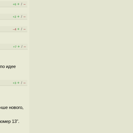
+
–
/
+6
+
–
/
+2
+
–
/
–4
+
–
/
+7
 по идее
+
–
/
+3
чше нового,
омер 13".