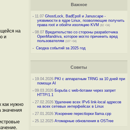
Важное
-
11.07
GhostLock, BadEpoll и Januscape -
уязвимости в ядре Linux, позволяющие получить
права root и обойти изоляцию KVM
(82 +34)
ящейся на
-
08.07
Вредительство со стороны разработчика
ю и
OpenMandriva, которое могло причинить вред
пользователям
(107 +34)
-
Сводка событий за 2025 год
Советы
-
19.04.2026
PKI с аппаратным TRNG за 10 дней при
помощи AI
-
09.03.2026
Борьба с web-ботами через запрет
HTTP/1.1
-
27.02.2026
Удаление всех IPv6 link-local адресов
к как нужно
на всех сетевых интерфейсах в Linux
а значения
-
27.01.2026
Ускорение пересборки llama.cpp
-
25.12.2025
Атомарные обновления в OSTree
гистровые
начение.