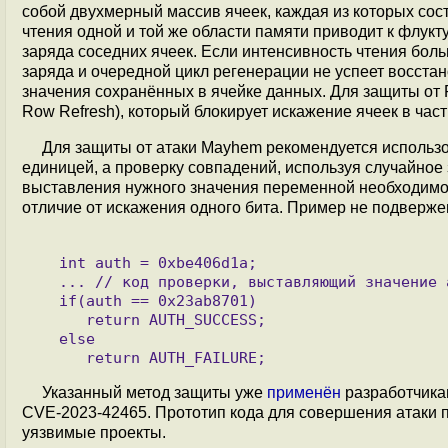
собой двухмерный массив ячеек, каждая из которых сос
чтения одной и той же области памяти приводит к фл
заряда соседних ячеек. Если интенсивность чтения бол
заряда и очередной цикл регенерации не успеет восста
значения сохранённых в ячейке данных. Для защиты от
Row Refresh), который блокирует искажение ячеек в час
Для защиты от атаки Mayhem рекомендуется использов
единицей, а проверку совпадений, используя случайное 
выставления нужного значения переменной необходимо т
отличие от искажения одного бита. Пример не подвержен
   int auth = 0xbe406d1a;

   ... // код проверки, выставляющий значение auth  в 0x23ab8701 в случае успешной аутентификации

   if(auth == 0x23ab8701)

      return AUTH_SUCCESS;

   else

Указанный метод защиты уже
применён
разработчика
CVE-2023-42465. Прототип кода для совершения атаки
уязвимые проекты.