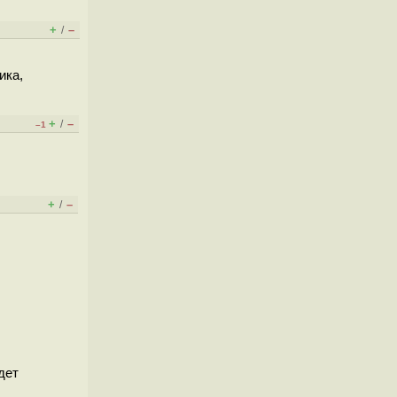
+
–
/
ика,
+
–
/
–1
+
–
/
дет