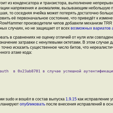
тоит из конденсатора и транзистора, выполнение непрерыв
уктуации напряжения и аномалиям, вызывающим небольшую 
ьшая, то соседняя ячейка может потерять достаточно больш
новить её первоначальное состояние, что приведёт к измен
 RowHammer производители чипов добавили механизм TRR 
тных случаях, но не защищает от всех
возможных
вариатов
ать в сравнениях не оценку отличий от нуля или совпаден
значение затравки c ненулевыми октетами. В этом случае д
очно исказить существенное число битов, что нереалистич
ного атаке кода:
ми sudo и вошёл в состав выпуска
1.9.15
как исправление у
 планируют
опубликовать
после внесения исправлений в ос