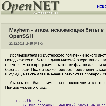
НОВ
Mayhem - атака, искажающая биты в 
OpenSSH
22.12.2023 19:35 (MSK)
Исследователи из Вустерского политехнического инс
метод искажения битов в динамической оперативной п
применяемых в программе в качестве флагов для прин
безопасности. Практические примеры применения атак
и MySQL, а также для изменения результата проверок, 
Атака может быть применена к приложениям, в которы
Пример уязвимого кода:
   int auth = 0;

   ... // код проверки, меняющий значение auth  в случае успешной аутентификации
