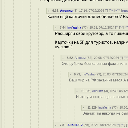
6.35
,
Аноним
(
3
), 17:14, 07/12/2024 [
^
] [
^^
] [
^^^
] [
отв
Какие ещё карточки для мобильного? Вы
7.44
,
InuYasha
(
??
), 19:31, 07/12/2024 [
^
] [
^^
] [
^
Расширяй свой кругозор, а то пишешь
Карточки на 5Г для туристов, наприм
пускают}
8.52
,
Аноним
(
52
), 20:08, 07/12/2024 [
^
] [
^^
Это рубрика бесполезные факты или 
9.73
,
InuYasha
(
??
), 23:03, 07/12/2024
Ваш мир на РФ заканчивается А н
10.106
,
Аноним
(
3
), 15:39, 08/12
И что у иностранцев в своих 
11.129
,
InuYasha
(
??
), 10:30
Значит, ты никогда не бы
7.81
,
Анон1212
(
ok
), 02:21, 08/12/2024 [
^
] [
^^
] [