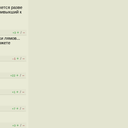
жется разве
привыкший к
+
–
/
+3
и лямов...
ожете
+
–
/
–1
+
–
/
+22
+
–
/
+1
+
–
/
+7
+
–
/
+3