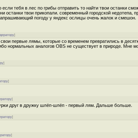
 если тебя в лес по грибы отправить то найти твои останки смо
 они останки твои прикопали. современный городской недотепа, 
запрашивающий погоду у яндекс ослицы очень жалок и смешон.
одератору
]
 свои первые лямы, которые со временем превратились в десятк
 ибо нормальных аналогов OBS не существует в природе. Мне м
ру
]
атору
]
ератору
]
урки друг в дружку шлёп-шлёп - первый лям. Дальше больше.
ератору
]
ератору
]