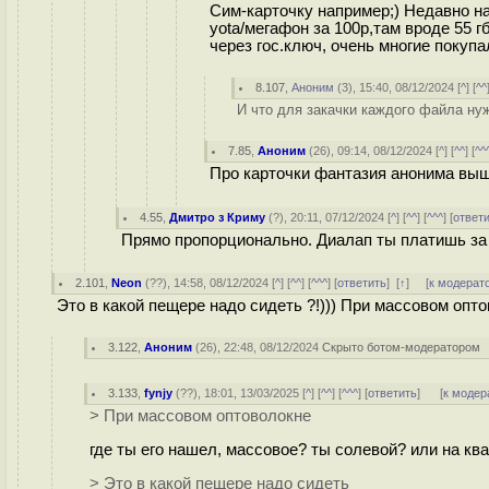
Сим-карточку например;) Недавно н
yota/мегафон за 100р,там вроде 55 
через гос.ключ, очень многие покуп
8.107
,
Аноним
(
3
), 15:40, 08/12/2024 [
^
] [
^^
И что для закачки каждого файла нуж
7.85
,
Аноним
(
26
), 09:14, 08/12/2024 [
^
] [
^^
] [
^^
Про карточки фантазия анонима выш
4.55
,
Дмитро з Криму
(
?
), 20:11, 07/12/2024 [
^
] [
^^
] [
^^^
] [
ответ
Прямо пропорционально. Диалап ты платишь за 
2.101
,
Neon
(
??
), 14:58, 08/12/2024 [
^
] [
^^
] [
^^^
] [
ответить
]
[
↑
] [
к модерат
Это в какой пещере надо сидеть ?!))) При массовом опт
3.122
,
Аноним
(
26
), 22:48, 08/12/2024
Скрыто ботом-модератором
3.133
,
fynjy
(
??
), 18:01, 13/03/2025 [
^
] [
^^
] [
^^^
] [
ответить
]
[
к модер
> При массовом оптоволокне
где ты его нашел, массовое? ты солевой? или на кв
> Это в какой пещере надо сидеть