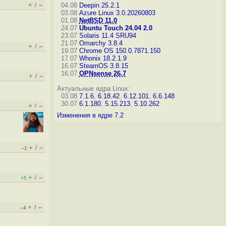
+
–
/
04.08
Deepin 25.2.1
03.08
Azure Linux 3.0.20260803
01.08
NetBSD 11.0
24.07
Ubuntu Touch 24.04 2.0
23.07
Solaris 11.4 SRU94
21.07
Omarchy 3.8.4
+
–
/
19.07
Chrome OS 150.0.7871.150
17.07
Whonix 18.2.1.9
16.07
SteamOS 3.8.15
16.07
OPNsense 26.7
+
–
/
Актуальные ядра Linux:
03.08
7.1.6
,
6.18.42
,
6.12.101
,
6.6.148
30.07
6.1.180
,
5.15.213
,
5.10.262
+
–
/
Изменения в ядре 7.2
+
–
/
–1
+
–
/
+5
+
–
/
–4