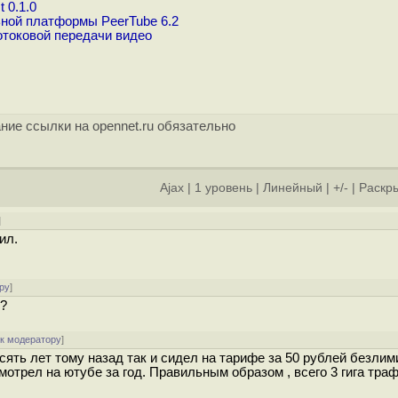
 0.1.0
ной платформы PeerTube 6.2
отоковой передачи видео
ние ссылки на opennet.ru обязательно
Ajax
|
1 уровень
|
Линейный
|
+/-
|
Раскры
]
ил.
ру
]
ь?
[
к модератору
]
сять лет тому назад так и сидел на тарифе за 50 рублей безлим
мотрел на ютубе за год. Правильным образом , всего 3 гига траф