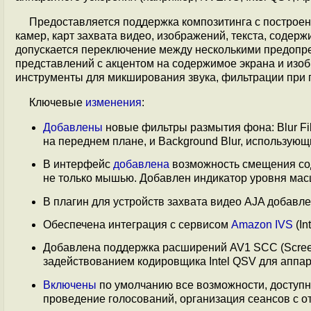
Предоставляется поддержка композитинга с построен
камер, карт захвата видео, изображений, текста, содер
допускается переключение между несколькими предопр
представлений с акцентом на содержимое экрана и изо
инструменты для микширования звука, фильтрации при
Ключевые
изменения
:
Добавлены
новые фильтры размытия фона: Blur Fil
на переднем плане, и Background Blur, использующ
В интерфейс
добавлена
возможность смещения сод
не только мышью. Добавлен индикатор уровня ма
В плагин для устройств захвата видео AJA добав
Обеспечена интеграция с сервисом
Amazon IVS
(In
Добавлена поддержка расширений AV1 SCC (Screen
задействованием кодировщика Intel QSV для аппар
Включены
по умолчанию все возможности, доступны
проведение голосований, организация сеансов с о