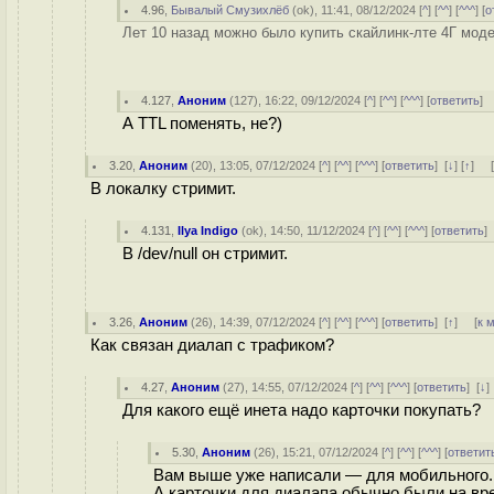
4.96
,
Бывалый Смузихлёб
(
ok
), 11:41, 08/12/2024 [
^
] [
^^
] [
^^^
] [
о
Лет 10 назад можно было купить скайлинк-лте 4Г моде
4.127
,
Аноним
(
127
), 16:22, 09/12/2024 [
^
] [
^^
] [
^^^
] [
ответить
]
А TTL поменять, не?)
3.20
,
Аноним
(
20
), 13:05, 07/12/2024 [
^
] [
^^
] [
^^^
] [
ответить
]
[
↓
] [
↑
] 
В локалку стримит.
4.131
,
Ilya Indigo
(
ok
), 14:50, 11/12/2024 [
^
] [
^^
] [
^^^
] [
ответить
В /dev/null он стримит.
3.26
,
Аноним
(
26
), 14:39, 07/12/2024 [
^
] [
^^
] [
^^^
] [
ответить
]
[
↑
] [
к 
Как связан диалап с трафиком?
4.27
,
Аноним
(
27
), 14:55, 07/12/2024 [
^
] [
^^
] [
^^^
] [
ответить
]
[
↓
Для какого ещё инета надо карточки покупать?
5.30
,
Аноним
(
26
), 15:21, 07/12/2024 [
^
] [
^^
] [
^^^
] [
ответит
Вам выше уже написали — для мобильного.
А карточки для диалапа обычно были на вре