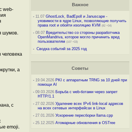
Важное
с web-
ния
-
11.07
GhostLock, BadEpoll и Januscape -
я
уязвимости в ядре Linux, позволяющие получить
права root и обойти изоляцию KVM
(82 +34)
я шумов.
-
08.07
Вредительство со стороны разработчика
OpenMandriva, которое могло причинить вред
пользователям
(107 +33)
-
Сводка событий за 2025 год
я человека
Советы
крутки, а
-
19.04.2026
PKI с аппаратным TRNG за 10 дней при
помощи AI
-
09.03.2026
Борьба с web-ботами через запрет
HTTP/1.1
-
27.02.2026
Удаление всех IPv6 link-local адресов
ана, c
на всех сетевых интерфейсах в Linux
-
27.01.2026
Ускорение пересборки llama.cpp
к
-
25.12.2025
Атомарные обновления в OSTree
ые emoji.