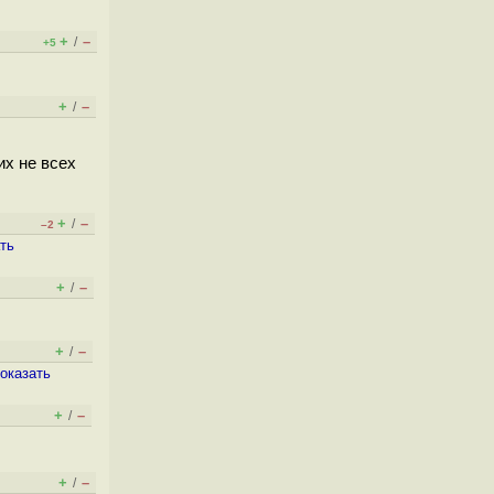
+
–
/
+5
+
–
/
их не всех
+
–
/
–2
ть
+
–
/
+
–
/
оказать
+
–
/
+
–
/