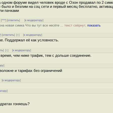
а одном форуме видел человек вроде с Озон продавал по 2 сим
гб было и безлим на соц сети и первый месяц бесплатно, актива
али пачками
] [
^^^
] [
ответить
]
[
к модератору
]
на новая симка Что вы тут все несёте ...
текст свёрнут,
показать
^
] [
ответить
]
[
↑
] [
к модератору
]
е. Поддержал её как условность.
ить
]
[
↑
] [
к модератору
]
время, чем ниже трафик, тем с дольше соединение.
ору
]
оволокне и тарифах без ограничений
[
к модератору
]
атору
]
адратах гоняешь?