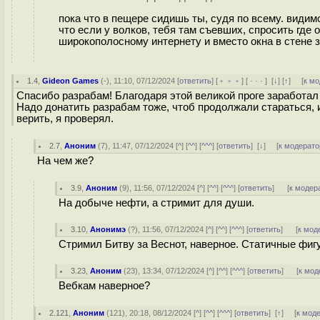
пока что в пещере сидишь ты, судя по всему. видимо
что если у волков, тебя там съевших, спросить где
широкополосному интернету и вместо окна в стене 
1.4
,
Gideon Games
(-), 11:10, 07/12/2024 [
ответить
] [
﹢﹢﹢
] [
· · ·
]
[
↓
] [
↑
] [
к м
Спасибо разрабам! Благодаря этой великой проге заработал
Надо донатить разрабам тоже, чтоб продолжали стараться,
верить, я проверял.
2.7
,
Аноним
(
7
), 11:47, 07/12/2024 [
^
] [
^^
] [
^^^
] [
ответить
]
[
↓
] [
к модерато
На чем же?
3.9
,
Аноним
(
9
), 11:56, 07/12/2024 [
^
] [
^^
] [
^^^
] [
ответить
]
[
к модер
На добыче нефти, а стримит для души.
3.10
,
Анонимэ
(
?
), 11:56, 07/12/2024 [
^
] [
^^
] [
^^^
] [
ответить
]
[
к мод
Стримил Битву за Веснот, наверное. Статичные фиг
3.23
,
Аноним
(
23
), 13:34, 07/12/2024 [
^
] [
^^
] [
^^^
] [
ответить
]
[
к мод
Вебкам наверное?
2.121
,
Аноним
(
121
), 20:18, 08/12/2024 [
^
] [
^^
] [
^^^
] [
ответить
]
[
↑
] [
к мод