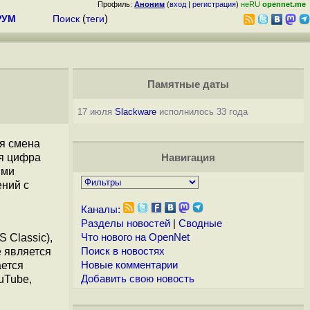
Профиль:
Аноним
(
вход
|
регистрация
)
неRU
opennet.me
РУМ
Поиск
(
теги
)
Памятные даты
17 июля
Slackware
исполнилось 33 года
ая смена
я цифра
Навигация
ыми
ений с
Каналы:
Разделы новостей
|
Сводные
 Classic),
Что нового на OpenNet
 является
Поиск в новостях
ается
Новые комментарии
uTube,
Добавить свою новость