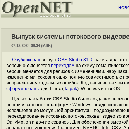
НОВ
Выпуск системы потокового видеове
07.12.2024 09:34 (MSK)
Опубликован
выпуск
OBS Studio 31.0
, пакета для пот
версии объясняется
переходом
на схему семантическо
версии меняется для релизов с изменениями, нарушающ
изменениями, сохраняющих полную совместимость с про
исправлением отдельных ошибок. Код написан на языка
сформированы
для Linux (
flatpak
), Windows и macOS.
Целью разработки OBS Studio было создание перено
не привязанного к платформе Windows, поддерживающе
использование модульной архитектуры, подразумевающ
перекодирование исходных потоков, захват видео во вре
DailyMotion и другие сервисы. Для обеспечения высок
аппаратного ускорения (например, NVENC, Intel QSV, App