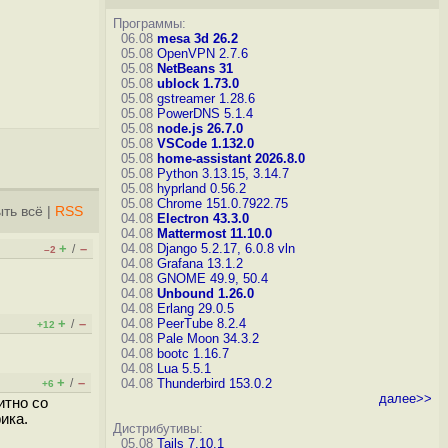
Программы:
06.08
mesa 3d 26.2
05.08
OpenVPN 2.7.6
05.08
NetBeans 31
05.08
ublock 1.73.0
05.08
gstreamer 1.28.6
05.08
PowerDNS 5.1.4
05.08
node.js 26.7.0
05.08
VSCode 1.132.0
05.08
home-assistant 2026.8.0
05.08
Python 3.13.15, 3.14.7
05.08
hyprland 0.56.2
05.08
Chrome 151.0.7922.75
ть всё
|
RSS
04.08
Electron 43.3.0
04.08
Mattermost 11.10.0
+
–
04.08
Django 5.2.17, 6.0.8
vln
/
–2
04.08
Grafana 13.1.2
04.08
GNOME 49.9, 50.4
04.08
Unbound 1.26.0
04.08
Erlang 29.0.5
+
–
04.08
PeerTube 8.2.4
/
+12
04.08
Pale Moon 34.3.2
04.08
bootc 1.16.7
04.08
Lua 5.5.1
+
–
/
04.08
Thunderbird 153.0.2
+6
далее>>
итно со
ика.
Дистрибутивы:
05.08
Tails 7.10.1