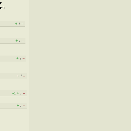
ки
ция
+
–
/
+
–
/
+
–
/
+
–
/
+
–
/
+1
+
–
/