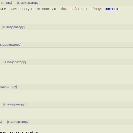
тветить
]
[
к модератору
]
м и примерно ту же скорость п...
большой текст свёрнут,
показать
[
к модератору
]
[
к модератору
]
]
[
к модератору
]
модератору
]
] [
к модератору
]
ь
]
[
к модератору
]
мя, а не на трафик.