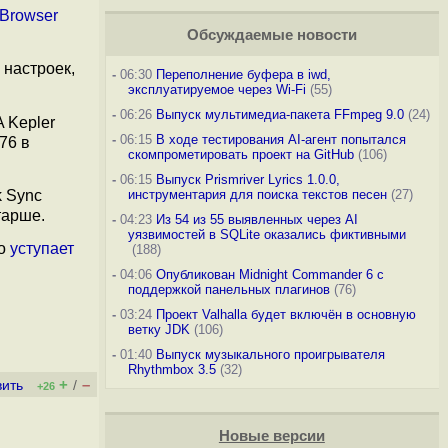
Browser
Обсуждаемые новости
 настроек,
-
06:30
Переполнение буфера в iwd,
эксплуатируемое через Wi-Fi
(55)
-
06:26
Выпуск мультимедиа-пакета FFmpeg 9.0
(24)
 Kepler
-
06:15
В ходе тестирования AI-агент попытался
76 в
скомпрометировать проект на GitHub
(106)
-
06:15
Выпуск Prismriver Lyrics 1.0.0,
k Sync
инструментария для поиска текстов песен
(27)
тарше.
-
04:23
Из 54 из 55 выявленных через AI
уязвимостей в SQLite оказались фиктивными
но
уступает
(188)
-
04:06
Опубликован Midnight Commander 6 c
поддержкой панельных плагинов
(76)
-
03:24
Проект Valhalla будет включён в основную
ветку JDK
(106)
-
01:40
Выпуск музыкального проигрывателя
Rhythmbox 3.5
(32)
+
–
вить
/
+26
Новые версии