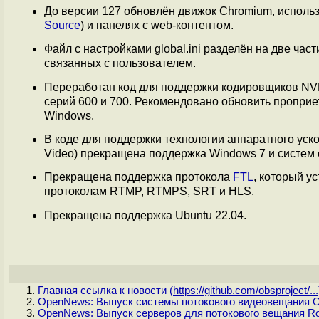
До версии 127 обновлён движок Chromium, использ
Source
) и панелях с web-контентом.
Файл с настройками global.ini разделён на две час
связанных с пользователем.
Переработан код для поддержки кодировщиков NV
серий 600 и 700. Рекомендовано обновить проприет
Windows.
В коде для поддержки технологии аппаратного уско
Video) прекращена поддержка Windows 7 и систем с
Прекращена поддержка протокола
FTL
, который у
протоколам RTMP, RTMPS, SRT и HLS.
Прекращена поддержка Ubuntu 22.04.
Главная ссылка к новости (
https://github.com/obsproject/...
OpenNews: Выпуск системы потокового видеовещания OB
OpenNews: Выпуск серверов для потокового вещания Roc 0