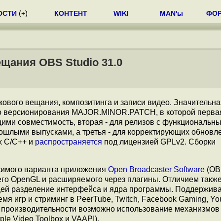
ОСТИ
(
+
)
КОНТЕНТ
WIKI
MAN'ы
ФО
щания OBS Studio 31.0
окового вещания, композитинга и записи видео. Значительн
го версионирования MAJOR.MINOR.PATCH, в которой перва
ими совместимость, вторая - для релизов с функциональн
шлыми выпусками, а третья - для корректирующих обновл
х C/C++ и
распространяется
под лицензией GPLv2. Сборки
симого варианта приложения
Open Broadcaster Software
(OBS
го OpenGL и расширяемого через плагины. Отличием также
ей разделение интерфейса и ядра программы. Поддержив
мя игр и стриминг в PeerTube, Twitch, Facebook Gaming, Yo
ой производительности возможно использование механизмов
le Video Toolbox и VAAPI).