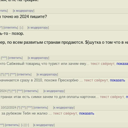
етить
]
[
к модератору
]
 точно из 2024 пишите?
^^
] [
ответить
]
[
↓
] [
к модератору
]
-то - позор.
ер, по всем развитым странам продаются. ${шутка о том что в н
] [
^^^
] [
ответить
]
[
к модератору
]
что Сабжевый товарищ что турист или зачем ему...
текст свёрнут,
показа
 [
^
] [
^^
] [
^^^
] [
ответить
]
[
к модератору
]
ачинается сразу в 2010, похоже Прескорбно ...
текст свёрнут,
показать
/2024 [
^
] [
^^
] [
^^^
] [
ответить
]
[
к модератору
]
странах итак есть симки зачем то для оплаты карточки...
текст свёрнут,
п
, 10/12/2024 [
^
] [
^^
] [
^^^
] [
ответить
]
[
к модератору
]
л за рубежом Тебя не жалко ...
текст свёрнут,
показать
^^^
] [
ответить
]
[
↓
] [
↑
] [
к модератору
]