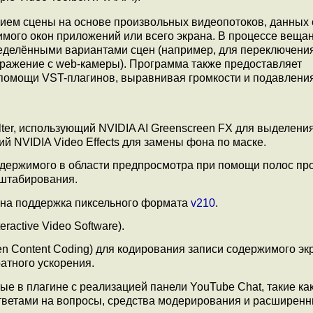
ием сцены на основе произвольных видеопотоков, данных 
жимого окон приложений или всего экрана. В процессе веща
еделёнными вариантами сцен (например, для переключени
бражение с web-камеры). Программа также предоставляет
 помощи VST-плагинов, выравнивая громкости и подавлени
ter, использующий NVIDIA AI Greenscreen FX для выделени
ий NVIDIA Video Effects для замены фона по маске.
ержимого в области предпросмотра при помощи полос про
сштабирования.
лена поддержка пиксельного формата
v210
.
teractive Video Software).
 Content Coding) для кодирования записи содержимого экр
атного ускорения.
е в плагине с реализацией панели YouTube Chat, такие ка
тветами на вопросы, средства модерирования и расширенн