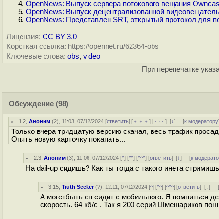
OpenNews: Выпуск сервера потокового вещания Owncast
OpenNews: Выпуск децентрализованной видеовещатель
OpenNews: Представлен SRT, открытый протокол для п
Лицензия:
CC BY 3.0
Короткая ссылка: https://opennet.ru/62364-obs
Ключевые слова:
obs
,
video
При перепечатке указа
Обсуждение
(98)
1.2
,
Аноним
(
2
), 11:03, 07/12/2024 [
ответить
] [
﹢﹢﹢
] [
· · ·
]
[
↓
] [
к модератору
Только вчера тридцатую версию скачал, весь трафик просад
Опять новую карточку покапать...
2.3
,
Аноним
(
3
), 11:06, 07/12/2024 [
^
] [
^^
] [
^^^
] [
ответить
]
[
↓
] [
к модерато
На dail-up сидишь? Как ты тогда с такого инета стримиш
3.15
,
Truth Seeker
(
?
), 12:11, 07/12/2024 [
^
] [
^^
] [
^^^
] [
ответить
]
[
↓
] 
А могетбыть он сидит с мобильного. Я помниться де
скорость. 64 кб/с . Так я 200 серий Шмешариков пош