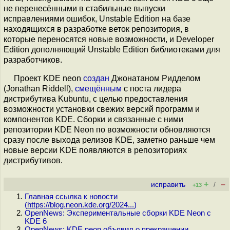
не перенесёнными в стабильные выпуски
исправлениями ошибок, Unstable Edition на базе
находящихся в разработке веток репозитория, в
которые переносятся новые возможности, и Developer
Edition дополняющий Unstable Edition библиотеками для
разработчиков.
Проект KDE neon
создан
Джонатаном Ридделом
(Jonathan Riddell),
смещённым
с поста лидера
дистрибутива Kubuntu, с целью предоставления
возможности установки свежих версий программ и
компонентов KDE. Сборки и связанные с ними
репозитории KDE Neon по возможности обновляются
сразу после выхода релизов KDE, заметно раньше чем
новые версии KDE появляются в репозиториях
дистрибутивов.
+
–
исправить
/
+13
Главная ссылка к новости
(
https://blog.neon.kde.org/2024...
)
OpenNews: Экспериментальные сборки KDE Neon с
KDE 6
OpenNews: KDE neon объявил о прекращении