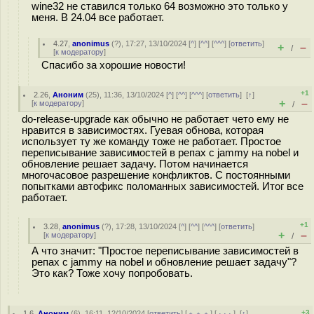
wine32 не ставился только 64 возможно это только у
меня. В 24.04 все работает.
4.27
,
anonimus
(
?
), 17:27, 13/10/2024 [
^
] [
^^
] [
^^^
] [
ответить
]
+
–
/
[
к модератору
]
Спасибо за хорошие новости!
+1
2.26
,
Аноним
(
25
), 11:36, 13/10/2024 [
^
] [
^^
] [
^^^
] [
ответить
]
[
↑
]
+
–
[
к модератору
]
/
do-release-upgrade как обычно не работает чето ему не
нравится в зависимостях. Гуевая обнова, которая
использует ту же команду тоже не работает. Простое
переписывание зависимостей в репах с jammy на nobel и
обновление решает задачу. Потом начинается
многочасовое разрешение конфликтов. С постоянными
попытками автофикс поломанных зависимостей. Итог все
работает.
+1
3.28
,
anonimus
(
?
), 17:28, 13/10/2024 [
^
] [
^^
] [
^^^
] [
ответить
]
+
–
[
к модератору
]
/
А что значит: "Простое переписывание зависимостей в
репах с jammy на nobel и обновление решает задачу"?
Это как? Тоже хочу попробовать.
+3
1.6
,
Аноним
(
6
), 16:11, 12/10/2024 [
ответить
] [
﹢﹢﹢
] [
· · ·
]
[
↑
]