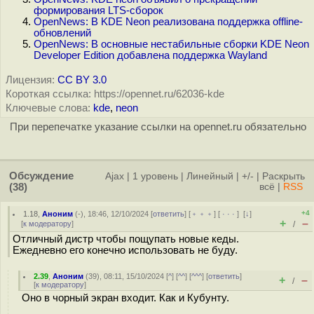
формирования LTS-сборок
OpenNews: В KDE Neon реализована поддержка offline-
обновлений
OpenNews: В основные нестабильные сборки KDE Neon
Developer Edition добавлена поддержка Wayland
Лицензия:
CC BY 3.0
Короткая ссылка: https://opennet.ru/62036-kde
Ключевые слова:
kde
,
neon
При перепечатке указание ссылки на opennet.ru обязательно
Обсуждение
Ajax
|
1 уровень
|
Линейный
|
+/-
|
Раскрыть
(38)
всё
|
RSS
+4
1.18
,
Аноним
(
-
), 18:46, 12/10/2024 [
ответить
] [
﹢﹢﹢
] [
· · ·
]
[
↓
]
+
–
[
к модератору
]
/
Отличный дистр чтобы пощупать новые кеды.
Ежедневно его конечно использовать не буду.
2.39
,
Аноним
(
39
), 08:11, 15/10/2024 [
^
] [
^^
] [
^^^
] [
ответить
]
+
–
/
[
к модератору
]
Оно в чорный экран входит. Как и Кубунту.