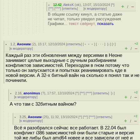
12.42
,
AleksK
(
ok
), 13:07, 15/10/2024 [
^
]
+
–
/
[
^^
] [
^^^
] [
ответить
]
[
к модератору
]
В общем ссылку кинул, а статью даже
не читал, только увидел рассуждения
Графики...
текст свёрнут,
показать
+2
1.2
,
Аноним
(
2
), 15:17, 12/10/2024 [
ответить
] [
﹢﹢﹢
] [
· · ·
]
[
↓
] [
↑
]
+
–
[
к модератору
]
/
Каждый раз эти обновления между версиями в Неоне
занимают целые выходные с ручным разбиранием
конфликтов зависимостей. Переходом в гном потому что
только он запускается и попытках реанимировать кде в
новой версии. А 32-х битный вайн на сколько я понял так и не
починили.
+2
2.16
,
anonimus
(
?
), 17:57, 12/10/2024 [
^
] [
^^
] [
^^^
] [
ответить
]
[
↓
]
+
–
[
к модератору
]
/
А что там с 32битным вайном?
+2
3.25
,
Аноним
(
25
), 11:32, 13/10/2024 [
^
] [
^^
] [
^^^
] [
ответить
]
+
–
[
к модератору
]
/
Всё я разобрался сейчас все работает. В 22.04 был
конфликт i386 зависимостей они были старые и версия
той же либы был amd64 новее и все зависели от неё и