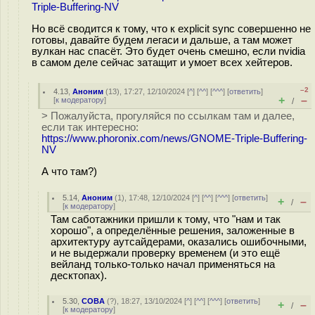
Triple-Buffering-NV
Но всё сводится к тому, что к explicit sync совершенно не
готовы, давайте будем легаси и дальше, а там может
вулкан нас спасёт. Это будет очень смешно, если nvidia
в самом деле сейчас затащит и умоет всех хейтеров.
–2
4.13
,
Аноним
(
13
), 17:27, 12/10/2024 [
^
] [
^^
] [
^^^
] [
ответить
]
+
–
[
к модератору
]
/
> Пожалуйста, прогуляйся по ссылкам там и далее,
если так интересно:
https://www.phoronix.com/news/GNOME-Triple-Buffering-
NV
А что там?)
5.14
,
Аноним
(
1
), 17:48, 12/10/2024 [
^
] [
^^
] [
^^^
] [
ответить
]
+
–
/
[
к модератору
]
Там саботажники пришли к тому, что "нам и так
хорошо", а определённые решения, заложенные в
архитектуру аутсайдерами, оказались ошибочными,
и не выдержали проверку временем (и это ещё
вейланд только-только начал применяться на
десктопах).
5.30
,
COBA
(
?
), 18:27, 13/10/2024 [
^
] [
^^
] [
^^^
] [
ответить
]
+
–
/
[
к модератору
]