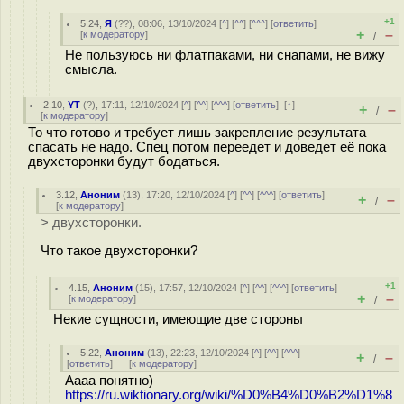
+1
5.24
,
Я
(
??
), 08:06, 13/10/2024 [
^
] [
^^
] [
^^^
] [
ответить
]
+
–
[
к модератору
]
/
Не пользуюсь ни флатпаками, ни снапами, не вижу
смысла.
2.10
,
YT
(
?
), 17:11, 12/10/2024 [
^
] [
^^
] [
^^^
] [
ответить
]
[
↑
]
+
–
/
[
к модератору
]
То что готово и требует лишь закрепление результата
спасать не надо. Спец потом переедет и доведет её пока
двухсторонки будут бодаться.
3.12
,
Аноним
(
13
), 17:20, 12/10/2024 [
^
] [
^^
] [
^^^
] [
ответить
]
+
–
/
[
к модератору
]
> двухсторонки.
Что такое двухсторонки?
+1
4.15
,
Аноним
(
15
), 17:57, 12/10/2024 [
^
] [
^^
] [
^^^
] [
ответить
]
+
–
[
к модератору
]
/
Некие сущности, имеющие две стороны
5.22
,
Аноним
(
13
), 22:23, 12/10/2024 [
^
] [
^^
] [
^^^
]
+
–
/
[
ответить
]
[
к модератору
]
Аааа понятно)
https://ru.wiktionary.org/wiki/%D0%B4%D0%B2%D1%8