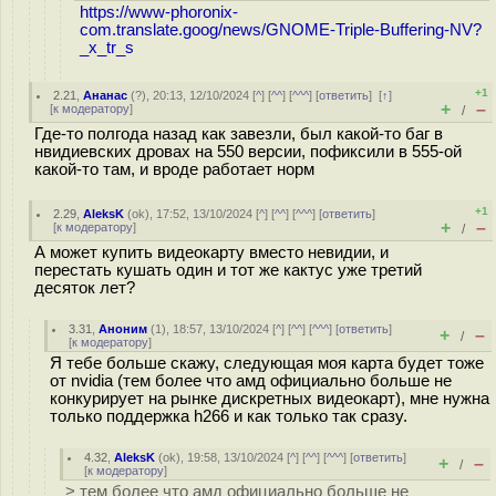
https://www-phoronix-
com.translate.goog/news/GNOME-Triple-Buffering-NV?
_x_tr_s
+1
2.21
,
Ананас
(
?
), 20:13, 12/10/2024 [
^
] [
^^
] [
^^^
] [
ответить
]
[
↑
]
+
–
[
к модератору
]
/
Где-то полгода назад как завезли, был какой-то баг в
нвидиевских дровах на 550 версии, пофиксили в 555-ой
какой-то там, и вроде работает норм
+1
2.29
,
AleksK
(
ok
), 17:52, 13/10/2024 [
^
] [
^^
] [
^^^
] [
ответить
]
+
–
[
к модератору
]
/
А может купить видеокарту вместо невидии, и
перестать кушать один и тот же кактус уже третий
десяток лет?
3.31
,
Аноним
(
1
), 18:57, 13/10/2024 [
^
] [
^^
] [
^^^
] [
ответить
]
+
–
/
[
к модератору
]
Я тебе больше скажу, следующая моя карта будет тоже
от nvidia (тем более что амд официально больше не
конкурирует на рынке дискретных видеокарт), мне нужна
только поддержка h266 и как только так сразу.
4.32
,
AleksK
(
ok
), 19:58, 13/10/2024 [
^
] [
^^
] [
^^^
] [
ответить
]
+
–
/
[
к модератору
]
> тем более что амд официально больше не