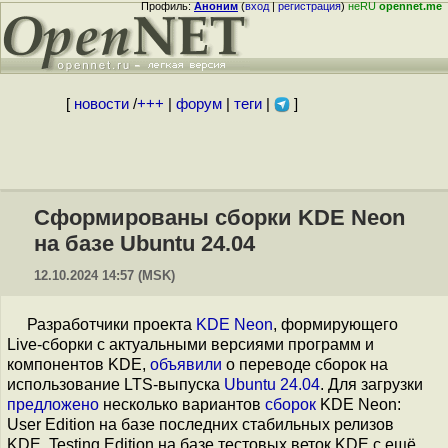
Профиль:
Аноним
(
вход
|
регистрация
)
неRU
opennet.me
[
новости
/
+++
|
форум
|
теги
|
]
Сформированы сборки KDE Neon
на базе Ubuntu 24.04
12.10.2024 14:57 (MSK)
Разработчики проекта
KDE Neon
, формирующего
Live-сборки с актуальными версиями программ и
компонентов KDE,
объявили
о переводе сборок на
использование LTS-выпуска
Ubuntu 24.04
. Для загрузки
предложено
несколько вариантов
сборок
KDE Neon:
User Edition на базе последних стабильных релизов
KDE, Testing Edition на базе тестовых веток KDE с ещё