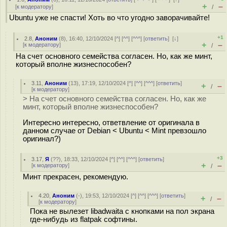
+
–
[
к модератору
]
/
Ubuntu уже не спасти! Хоть во что угодно заворачивайте!
+1
2.8
,
Аноним
(
8
), 16:40, 12/10/2024 [
^
] [
^^
] [
^^^
] [
ответить
]
[
↓
]
+
–
[
к модератору
]
/
На счет основного семейства согласен. Но, как же минт,
который вполне жизнеспособен?
3.11
,
Аноним
(
13
), 17:19, 12/10/2024 [
^
] [
^^
] [
^^^
] [
ответить
]
+
–
/
[
к модератору
]
> На счет основного семейства согласен. Но, как же
минт, который вполне жизнеспособен?
Интересно интересно, ответвление от оригинала в
данном случае от Debian < Ubuntu < Mint превзошло
оригинал?)
+3
3.17
,
Я
(
??
), 18:33, 12/10/2024 [
^
] [
^^
] [
^^^
] [
ответить
]
+
–
[
к модератору
]
/
Минт прекрасен, рекомендую.
4.20
,
Аноним
(
-
), 19:53, 12/10/2024 [
^
] [
^^
] [
^^^
] [
ответить
]
+
–
/
[
к модератору
]
Пока не вылезет libadwaita с кнопками на пол экрана
где-нибудь из flatpak софтины.