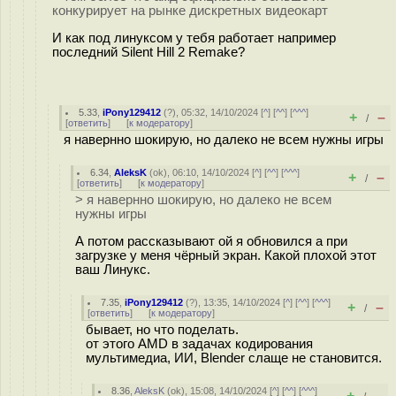
конкурирует на рынке дискретных видеокарт
И как под линуксом у тебя работает например
последний Silent Hill 2 Remake?
5.33
,
iPony129412
(
?
), 05:32, 14/10/2024 [
^
] [
^^
] [
^^^
]
+
–
/
[
ответить
]
[
к модератору
]
я навернно шокирую, но далеко не всем нужны игры
6.34
,
AleksK
(
ok
), 06:10, 14/10/2024 [
^
] [
^^
] [
^^^
]
+
–
/
[
ответить
]
[
к модератору
]
> я навернно шокирую, но далеко не всем
нужны игры
А потом рассказывают ой я обновился а при
загрузке у меня чёрный экран. Какой плохой этот
ваш Линукс.
7.35
,
iPony129412
(
?
), 13:35, 14/10/2024 [
^
] [
^^
] [
^^^
]
+
–
/
[
ответить
]
[
к модератору
]
бывает, но что поделать.
от этого AMD в задачах кодирования
мультимедиа, ИИ, Blender слаще не становится.
8.36
,
AleksK
(
ok
), 15:08, 14/10/2024 [
^
] [
^^
] [
^^^
]
+
–