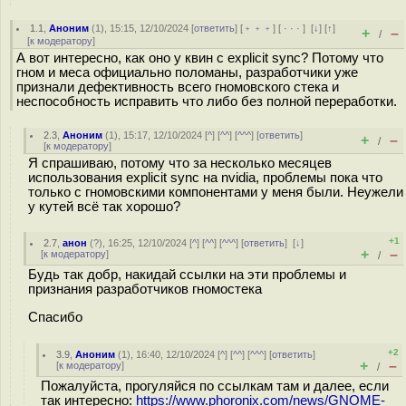
1.1
,
Аноним
(
1
), 15:15, 12/10/2024 [
ответить
] [
﹢﹢﹢
] [
· · ·
]
[
↓
] [
↑
]
+
–
/
[
к модератору
]
А вот интересно, как оно у квин с explicit sync? Потому что
гном и меса официально поломаны, разработчики уже
признали дефективность всего гномовского стека и
неспособность исправить что либо без полной переработки.
2.3
,
Аноним
(
1
), 15:17, 12/10/2024 [
^
] [
^^
] [
^^^
] [
ответить
]
+
–
/
[
к модератору
]
Я спрашиваю, потому что за несколько месяцев
использования explicit sync на nvidia, проблемы пока что
только с гномовскими компонентами у меня были. Неужели
у кутей всё так хорошо?
+1
2.7
,
анон
(
?
), 16:25, 12/10/2024 [
^
] [
^^
] [
^^^
] [
ответить
]
[
↓
]
+
–
[
к модератору
]
/
Будь так добр, накидай ссылки на эти проблемы и
признания разработчиков гномостека
Спасибо
+2
3.9
,
Аноним
(
1
), 16:40, 12/10/2024 [
^
] [
^^
] [
^^^
] [
ответить
]
+
–
[
к модератору
]
/
Пожалуйста, прогуляйся по ссылкам там и далее, если
так интересно:
https://www.phoronix.com/news/GNOME-