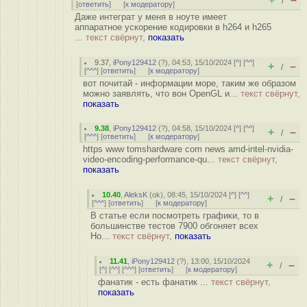
/
[
ответить
]
[
к модератору
]
Даже интеграт у меня в ноуте имеет
аппаратное ускорение кодировки в h264 и h265
...
текст свёрнут,
показать
9.37
,
iPony129412
(
?
), 04:53, 15/10/2024 [
^
] [
^^
]
+
–
/
[
^^^
] [
ответить
]
[
к модератору
]
вот почитай - информации море, таким же образом
можно заявлять, что вон OpenGL и...
текст свёрнут,
показать
9.38
,
iPony129412
(
?
), 04:58, 15/10/2024 [
^
] [
^^
]
+
–
/
[
^^^
] [
ответить
]
[
к модератору
]
https www tomshardware com news amd-intel-nvidia-
video-encoding-performance-qu...
текст свёрнут,
показать
10.40
,
AleksK
(
ok
), 08:45, 15/10/2024 [
^
] [
^^
]
+
–
/
[
^^^
] [
ответить
]
[
к модератору
]
В статье если посмотреть графики, то в
большинстве тестов 7900 обгоняет всех
Но...
текст свёрнут,
показать
11.41
,
iPony129412
(
?
), 13:00, 15/10/2024
+
–
/
[
^
] [
^^
] [
^^^
] [
ответить
]
[
к модератору
]
фанатик - есть фанатик ...
текст свёрнут,
показать