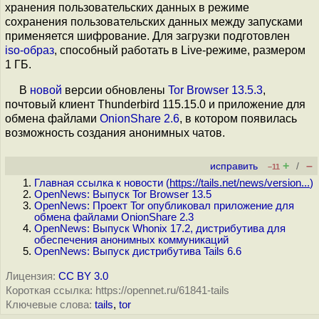
хранения пользовательских данных в режиме
сохранения пользовательских данных между запусками
применяется шифрование. Для загрузки подготовлен
iso-образ
, способный работать в Live-режиме, размером
1 ГБ.
В
новой
версии обновлены
Tor Browser 13.5.3
,
почтовый клиент Thunderbird 115.15.0 и приложение для
обмена файлами
OnionShare 2.6
, в котором появилась
возможность создания анонимных чатов.
+
–
исправить
/
–11
Главная ссылка к новости (
https://tails.net/news/version...
)
OpenNews: Выпуск Tor Browser 13.5
OpenNews: Проект Tor опубликовал приложение для
обмена файлами OnionShare 2.3
OpenNews: Выпуск Whonix 17.2, дистрибутива для
обеспечения анонимных коммуникаций
OpenNews: Выпуск дистрибутива Tails 6.6
Лицензия:
CC BY 3.0
Короткая ссылка: https://opennet.ru/61841-tails
Ключевые слова:
tails
,
tor