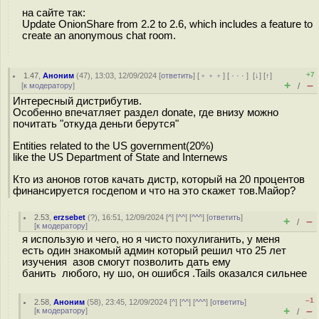
на сайте так:
Update OnionShare from 2.2 to 2.6, which includes a feature to
create an anonymous chat room.
+7
1.47
,
Аноним
(
47
), 13:03, 12/09/2024 [
ответить
] [
﹢﹢﹢
] [
· · ·
]
[
↓
] [
↑
]
+
–
[
к модератору
]
/
Интересный дистрибутив.
Особенно впечатляет раздел donate, где внизу можно
почитать "откуда деньги берутся"
Entities related to the US government(20%)
like the US Department of State and Internews
Кто из анонов готов качать дистр, который на 20 процентов
финансируется госдепом и что на это скажет тов.Майор?
2.53
,
erzsebet
(
?
), 16:51, 12/09/2024 [
^
] [
^^
] [
^^^
] [
ответить
]
+
–
/
[
к модератору
]
я использую и чего, но я чисто похулиганить, у меня
есть один знакомый админ который решил что 25 лет
изучения азов смогут позволить дать ему
банить любого, ну шо, он ошибся .Tails оказался сильнее
–1
2.58
,
Аноним
(
58
), 23:45, 12/09/2024 [
^
] [
^^
] [
^^^
] [
ответить
]
+
–
[
к модератору
]
/