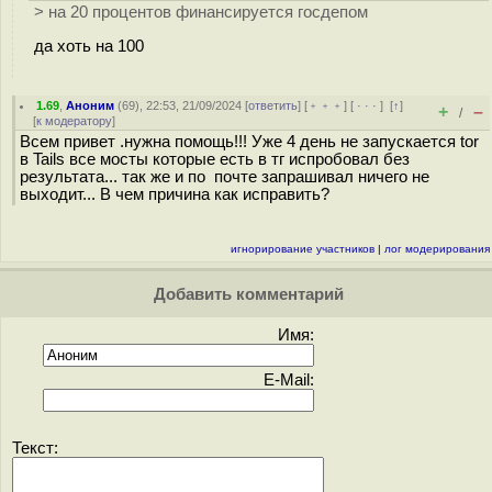
> на 20 процентов финансируется госдепом
да хоть на 100
1.69
,
Аноним
(
69
), 22:53, 21/09/2024 [
ответить
] [
﹢﹢﹢
] [
· · ·
]
[
↑
]
+
–
/
[
к модератору
]
Всем привет .нужна помощь!!! Уже 4 день не запускается tor
в Tails все мосты которые есть в тг испробовал без
результата... так же и по почте запрашивал ничего не
выходит... В чем причина как исправить?
игнорирование участников
|
лог модерирования
Добавить комментарий
Имя:
E-Mail:
Текст: