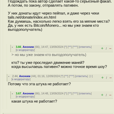
Подождать пока автор сделает какой-то серьезный факап.
А потом, по закону, отправлять пативен.
У них донаты идут через пейпал, и даже через чеки
tails.net/donate/index.en.html
Как думаешь, насколько легко взять его за мягкие места?
Да, у них есть Bitcoin/Monero... но мы уже знаем кто
выгодополучатель)
3.66
,
Аноним
(
66
), 14:47, 13/09/2024 [
^
] [
^^
] [
^^^
] [
ответить
]
+
–
/
[
к модератору
]
> но мы уже знаем кто выгодополучатель)
кто? ты уже проследил движение маней?
когда высылаешь пативен? можно точное время шоу?
2.44
,
Аноним
(
44
), 01:16, 12/09/2024 [
^
] [
^^
] [
^^^
] [
ответить
]
[
↑
]
+
–
/
[
к модератору
]
Потому что эта штука не работает?
3.67
,
Аноним
(
66
), 14:48, 13/09/2024 [
^
] [
^^
] [
^^^
] [
ответить
]
+
–
/
[
к модератору
]
какая штука не работает?