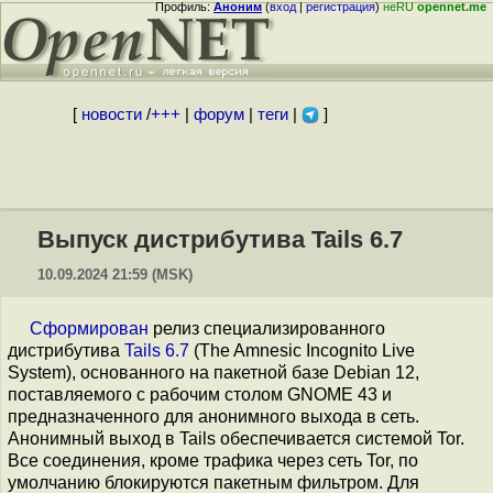
Профиль:
Аноним
(
вход
|
регистрация
)
неRU
opennet.me
[
новости
/
+++
|
форум
|
теги
|
]
Выпуск дистрибутива Tails 6.7
10.09.2024 21:59 (MSK)
Сформирован
релиз специализированного
дистрибутива
Tails 6.7
(The Amnesic Incognito Live
System), основанного на пакетной базе Debian 12,
поставляемого с рабочим столом GNOME 43 и
предназначенного для анонимного выхода в сеть.
Анонимный выход в Tails обеспечивается системой Tor.
Все соединения, кроме трафика через сеть Tor, по
умолчанию блокируются пакетным фильтром. Для