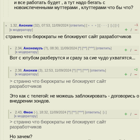
и все работать будет , а тут надо бегать с
новоиспеченными муттерами , клуттерами что бы что?
–1
1.32
,
Аноним
(
32
), 07:53, 11/09/2024 [
ответить
] [
﹢﹢﹢
] [
· · ·
]
[
↓
] [
↑
]
+
–
[
к модератору
]
/
странно что бюрократы не блокируют сайт разработчиков
2.34
,
Анонемузъ
(
?
), 08:30, 11/09/2024 [
^
] [
^^
] [
^^^
] [
ответить
]
+
–
/
[
к модератору
]
Вот с ютубом разберутся и сразу за сие чудо ухватятся...
+2
2.38
,
Аноним
(
3
), 12:53, 11/09/2024 [
^
] [
^^
] [
^^^
] [
ответить
]
+
–
[
к модератору
]
/
> странно что бюрократы не блокируют сайт
разработчиков
Это как с телегой: не можешь заблокировать - договорись о
внедрении зондов.
2.43
,
Фнон
(-), 18:32, 11/09/2024 [
^
] [
^^
] [
^^^
] [
ответить
]
[
↓
]
+
–
/
[
к модератору
]
> странно что бюрократы не блокируют сайт
разработчиков
Но зачем?