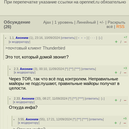
При перепечатке указание ссылки на opennet.ru обязательно
Обсуждение
Ajax
|
1 уровень
|
Линейный
|
+/-
|
Раскрыть
(26)
всё
|
RSS
+7
1.1
,
Аноним
(
1
), 23:16, 10/09/2024 [
ответить
] [
﹢﹢﹢
] [
· · ·
]
[
↓
]
+
–
[
к модератору
]
/
>почтовый клиент Thunderbird
Это тот, который домой звонит?
+3
2.3
,
Аноним
(
3
), 00:10, 11/09/2024 [
^
] [
^^
] [
^^^
] [
ответить
]
+
–
[
к модератору
]
/
Через TOR, так что всё под контролем. Неправильные
майоры не подслушают, правильные майоры получат в
целости.
2.33
,
Аноним
(
33
), 08:27, 11/09/2024 [
^
] [
^^
] [
^^^
] [
ответить
]
[
↓
]
+
–
/
[
к модератору
]
Откуда инфа?
+5
3.55
,
Аноним
(
55
), 17:21, 12/09/2024 [
^
] [
^^
] [
^^^
] [
ответить
]
+
–
[
к модератору
]
/