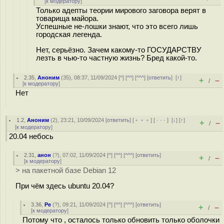
[
к модератору
]
Только адепты теории мирового заговора верят в
товарища майора.
Успешные не-лошки знают, что это всего лишь
городская легенда.
Нет, серьёзно. Зачем какому-то ГОСУДАРСТВУ
лезть в чью-то частную жизнь? Бред какой-то.
2.35
,
Аноним
(
35
), 08:37, 11/09/2024 [
^
] [
^^
] [
^^^
] [
ответить
]
[
↑
]
+
–
/
[
к модератору
]
Нет
1.2
,
Аноним
(
2
), 23:21, 10/09/2024 [
ответить
] [
﹢﹢﹢
] [
· · ·
]
[
↓
] [
↑
]
+
–
/
[
к модератору
]
20.04 небось
2.31
,
анон
(
?
), 07:02, 11/09/2024 [
^
] [
^^
] [
^^^
] [
ответить
]
+
–
/
[
к модератору
]
> на пакетной базе Debian 12
При чём здесь ubuntu 20.04?
3.36
,
Pe
(
?
), 09:21, 11/09/2024 [
^
] [
^^
] [
^^^
] [
ответить
]
+
–
/
[
к модератору
]
Потому что , осталось только обновить только оболочки