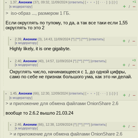
+1
1.37
,
Аноним
(
37
), 09:32, 11/09/2024 [
ответить
] [
﹢﹢﹢
] [
· · ·
]
[
↓
] [
↑
]
+
–
[
к модератору
]
/
> iso-образ ..., размером 1 ГБ.
Если округлять по тупому, то да, а так все таки если 1,55
округлять то это 2
2.39
,
Аноним
(
3
), 14:43, 11/09/2024 [
^
] [
^^
] [
^^^
] [
ответить
]
+
–
/
[
к модератору
]
Highly likely, it is one gigabyte.
+3
2.40
,
Аноним
(
40
), 14:57, 11/09/2024 [
^
] [
^^
] [
^^^
] [
ответить
]
+
–
[
к модератору
]
/
Округлять число, начинающееся с 1, до одной цифры,
само по себе не признак большого ума, как это ни делай.
1.45
,
Аноним
(
66
), 12:30, 12/09/2024 [
ответить
] [
﹢﹢﹢
] [
· · ·
]
[
↓
] [
↑
]
+
–
/
[
к модератору
]
> и приложение для обмена файлами OnionShare 2.6
вообще то 2.6.2 вышло 21.03.24
2.46
,
Аноним
(
66
), 12:38, 12/09/2024 [
^
] [
^^
] [
^^^
] [
ответить
]
+
–
/
[
к модератору
]
> и приложение для обмена файлами OnionShare 2.6