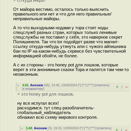
> Откуда инфа?
От майора вестимо, осталось только выяснить
правильного или нет и что для него правильные/
неправильные майоры.
А то что выходными нодами у тора стоят ноды
спецслужб разных стран, которых только ленивые
спецслужбы не поставил у себя, это наверное секрет
Полишинеля. Так что tor подойдет разве что магнит-
ссылку откуда-нибудь утянуть или с чужого айпишника
бан по IP на каком-нибудь сервисе без чувствительной
информацией обойти, не более.
А с их стороны - это honey pot для лошков, которые
верят в эти анонимные сказки Тора и палятся там чем-то
незаконным.
4.65
,
Аноним
(
65
), 14:45, 13/09/2024 [
^
] [
^^
] [
^^^
] [
ответить
]
+
–
/
[
к модератору
]
> это honey pot для лошков,
ну все испугал всех!
расходимся. тут спец-разоблачитель-
глобальный_наблюдатель
обнажил всю схему мирового контроля.
5.68
,
Аноним
(
3
), 19:19, 13/09/2024 [
^
] [
^^
] [
^^^
] [
ответить
]
+
–
/