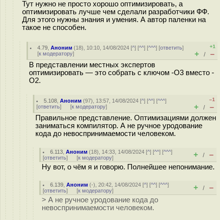
Тут нужно не просто хорошо оптимизировать, а
оптимизировать лучше чем сделали разработчики ФФ.
Для этого нужны знания и умения. А автор паленки на
такое не способен.
+1
4.79
,
Аноним
(
18
), 10:10, 14/08/2024 [
^
] [
^^
] [
^^^
] [
ответить
]
+
–
[
к модератору
]
/
В представлении местных экспертов
оптимизировать — это собрать с ключом -O3 вместо -
O2.
–1
5.108
,
Аноним
(
97
), 13:57, 14/08/2024 [
^
] [
^^
] [
^^^
]
+
–
[
ответить
]
[
к модератору
]
/
Правильное представление. Оптимизациями должен
заниматься компилятор. А не ручное уродование
кода до невоспринимаемости человеком.
6.113
,
Аноним
(
18
), 14:33, 14/08/2024 [
^
] [
^^
] [
^^^
]
+
–
/
[
ответить
]
[
к модератору
]
Ну вот, о чём я и говорю. Полнейшее непонимание.
6.139
,
Аноним
(
-
), 20:42, 14/08/2024 [
^
] [
^^
] [
^^^
]
+
–
/
[
ответить
]
[
к модератору
]
> А не ручное уродование кода до
невоспринимаемости человеком.