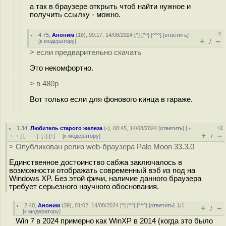
а так в браузере открыть чтоб найти нужное и
получить ссылку - можно.
–1
4.75
,
Аноним
(
18
), 09:17, 14/08/2024 [
^
] [
^^
] [
^^^
] [
ответить
]
+
–
[
к модератору
]
/
> если предварительно скачать
Это некомфортно.
> в 480p
Вот только если для фонового кинца в гараже.
1.34
,
Любитель старого железа
(-), 00:45, 14/08/2024 [
ответить
] [
﹢
+2
+
–
﹢﹢
] [
· · ·
]
[
↓
] [
↑
] [
к модератору
]
/
> Опубликован релиз web-браузера Pale Moon 33.3.0
Единственное достоинство сабжа заключалось в
возможности отображать современный вэб из под на
Windows XP. Без этой фичи, наличие данного браузера
требует серьезного научного обоснования.
2.40
,
Аноним
(
39
), 01:02, 14/08/2024 [
^
] [
^^
] [
^^^
] [
ответить
]
[
↓
]
+
–
/
[
к модератору
]
Win 7 в 2024 примерно как WinXP в 2014 (когда это было