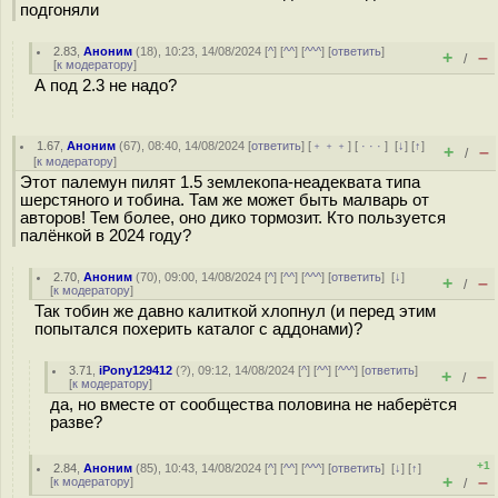
подгоняли
2.83
,
Аноним
(
18
), 10:23, 14/08/2024 [
^
] [
^^
] [
^^^
] [
ответить
]
+
–
/
[
к модератору
]
А под 2.3 не надо?
1.67
,
Аноним
(
67
), 08:40, 14/08/2024 [
ответить
] [
﹢﹢﹢
] [
· · ·
]
[
↓
] [
↑
]
+
–
/
[
к модератору
]
Этот палемун пилят 1.5 землекопа-неадеквата типа
шерстяного и тобина. Там же может быть малварь от
авторов! Тем более, оно дико тормозит. Кто пользуется
палёнкой в 2024 году?
2.70
,
Аноним
(
70
), 09:00, 14/08/2024 [
^
] [
^^
] [
^^^
] [
ответить
]
[
↓
]
+
–
/
[
к модератору
]
Так тобин же давно калиткой хлопнул (и перед этим
попытался похерить каталог с аддонами)?
3.71
,
iPony129412
(
?
), 09:12, 14/08/2024 [
^
] [
^^
] [
^^^
] [
ответить
]
+
–
/
[
к модератору
]
да, но вместе от сообщества половина не наберётся
разве?
+1
2.84
,
Аноним
(
85
), 10:43, 14/08/2024 [
^
] [
^^
] [
^^^
] [
ответить
]
[
↓
] [
↑
]
+
–
[
к модератору
]
/