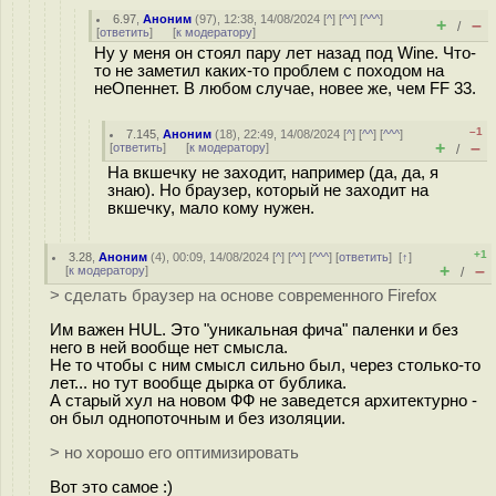
6.97
,
Аноним
(
97
), 12:38, 14/08/2024 [
^
] [
^^
] [
^^^
]
+
–
/
[
ответить
]
[
к модератору
]
Ну у меня он стоял пару лет назад под Wine. Что-
то не заметил каких-то проблем с походом на
неОпеннет. В любом случае, новее же, чем FF 33.
–1
7.145
,
Аноним
(
18
), 22:49, 14/08/2024 [
^
] [
^^
] [
^^^
]
+
–
[
ответить
]
[
к модератору
]
/
На вкшечку не заходит, например (да, да, я
знаю). Но браузер, который не заходит на
вкшечку, мало кому нужен.
+1
3.28
,
Аноним
(
4
), 00:09, 14/08/2024 [
^
] [
^^
] [
^^^
] [
ответить
]
[
↑
]
+
–
[
к модератору
]
/
> сделать браузер на основе современного Firefox
Им важен HUL. Это "уникальная фича" паленки и без
него в ней вообще нет смысла.
Не то чтобы с ним смысл сильно был, через столько-то
лет... но тут вообще дырка от бублика.
А старый хул на новом ФФ не заведется архитектурно -
он был однопоточным и без изоляции.
> но хорошо его оптимизировать
Вот это самое :)