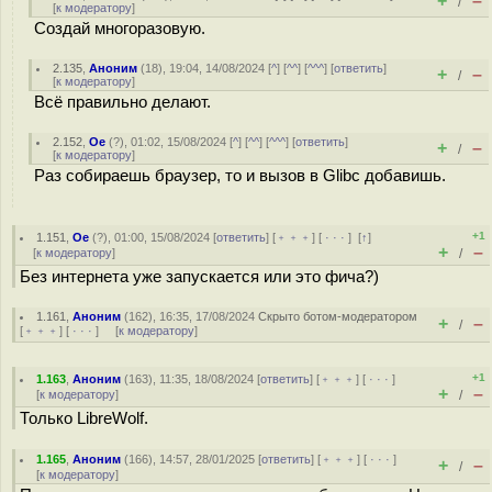
+
–
/
[
к модератору
]
Создай многоразовую.
2.135
,
Аноним
(
18
), 19:04, 14/08/2024 [
^
] [
^^
] [
^^^
] [
ответить
]
+
–
/
[
к модератору
]
Всё правильно делают.
2.152
,
Oe
(
?
), 01:02, 15/08/2024 [
^
] [
^^
] [
^^^
] [
ответить
]
+
–
/
[
к модератору
]
Раз собираешь браузер, то и вызов в Glibc добавишь.
+1
1.151
,
Oe
(
?
), 01:00, 15/08/2024 [
ответить
] [
﹢﹢﹢
] [
· · ·
]
[
↑
]
+
–
[
к модератору
]
/
Без интернета уже запускается или это фича?)
1.161
,
Аноним
(
162
), 16:35, 17/08/2024
Скрыто ботом-модератором
+
–
/
[
﹢﹢﹢
] [
· · ·
] [
к модератору
]
+1
1.163
,
Аноним
(
163
), 11:35, 18/08/2024 [
ответить
] [
﹢﹢﹢
] [
· · ·
]
+
–
[
к модератору
]
/
Только LibreWolf.
1.165
,
Аноним
(
166
), 14:57, 28/01/2025 [
ответить
] [
﹢﹢﹢
] [
· · ·
]
+
–
/
[
к модератору
]