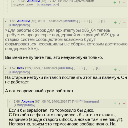
3.133
,
Аноним
(
18
), 17:42, 14/08/2024
Скрыто ботом-
+
–
/
модератором
[
к модератору
]
1.45
,
Аноним
(
45
), 03:11, 14/08/2024 [
ответить
] [
﹢﹢﹢
] [
· · ·
]
[
↑
]
+
–
/
[
к модератору
]
>Для работы сборок для архитектуры x86_64 теперь
требуется процессор с поддержкой инструкций AVX (для
старых систем сообществом возможно будут
формироваться неофициальные сборки, которым достаточно
поддержки SSE).
Вы меня не пугайте так, это ненужнолуна только.
1.52
,
beck
(
??
), 06:24, 14/08/2024 [
ответить
] [
﹢﹢﹢
] [
· · ·
]
[
↓
]
+
–
/
[
к модератору
]
На старые нетбуки пытался поставить этот ваш палемун. Он
не работает.
А вот современный хром работает.
2.66
,
Аноним
(
66
), 08:40, 14/08/2024 [
^
] [
^^
] [
^^^
] [
ответить
]
+
–
/
[
к модератору
]
Если бы заработал, то тормозило бы дико.
С Гитхаба не факт что получилось бы что-то скачать,
например (вроде старого uBlock, а новые там и не пашут).
Непонятно, зачем это тормозилово вообще нужно. На