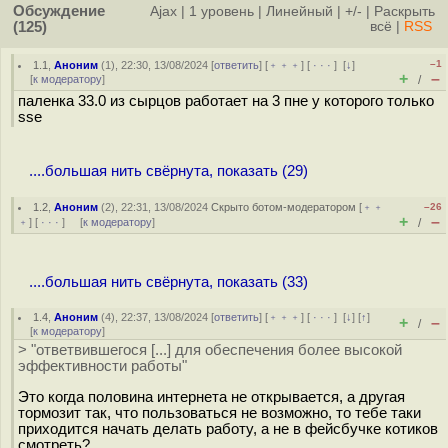
Обсуждение
Ajax
|
1 уровень
|
Линейный
|
+/-
|
Раскрыть
(125)
всё
|
RSS
–1
1.1
,
Аноним
(
1
), 22:30, 13/08/2024 [
ответить
] [
﹢﹢﹢
] [
· · ·
]
[
↓
]
+
–
[
к модератору
]
/
паленка 33.0 из сырцов работает на 3 пне у которого только
sse
....большая нить свёрнута, показать (29)
1.2
,
Аноним
(
2
), 22:31, 13/08/2024
Скрыто ботом-модератором
[
﹢﹢
–26
+
–
﹢
] [
· · ·
] [
к модератору
]
/
....большая нить свёрнута, показать (33)
1.4
,
Аноним
(
4
), 22:37, 13/08/2024 [
ответить
] [
﹢﹢﹢
] [
· · ·
]
[
↓
] [
↑
]
+
–
/
[
к модератору
]
> "ответвившегося [...] для обеспечения более высокой
эффективности работы"
Это когда половина интернета не открывается, а другая
тормозит так, что пользоваться не возможно, то тебе таки
приходится начать делать работу, а не в фейсбучке котиков
смотреть?