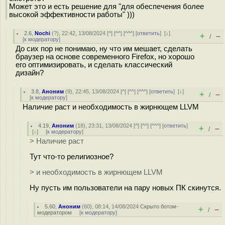
Может это и есть решение для "для обеспечения более
высокой эффективности работы" )))
2.6
,
Nochi
(
?
), 22:42, 13/08/2024 [
^
] [
^^
] [
^^^
] [
ответить
]
[
↓
]
+
–
/
[
к модератору
]
До сих пор не понимаю, ну что им мешает, сделать
браузер на основе современного Firefox, но хорошо
его оптимизировать, и сделать классический
дизайн?
3.8
,
Аноним
(
9
), 22:45, 13/08/2024 [
^
] [
^^
] [
^^^
] [
ответить
]
[
↓
]
+
–
/
[
к модератору
]
Наличие раст и необходимость в жирнющем LLVM
4.19
,
Аноним
(
18
), 23:31, 13/08/2024 [
^
] [
^^
] [
^^^
] [
ответить
]
+
–
/
[
↓
] [
к модератору
]
> Наличие раст
Тут что-то религиозное?
> и необходимость в жирнющем LLVM
Ну пусть им пользователи на пару новых ПК скинутся.
5.60
,
Аноним
(
60
), 08:14, 14/08/2024
Скрыто ботом-
+
–
/
модератором
[
к модератору
]