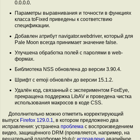
0.0.0.0.
Параметры выравнивания и точности в функциях
класса toFixed приведены к соответствию
спецификации.
Добавлен атрибут navigator.webdriver, который для
Pale Moon всегда принимает значение false.
Улучшена обработка полей с паролями в web-
формах.
Библиотека NSS обновлена до версии 3.90.4.
Шрифт с emoji обновлён до версии 15.1.2.
Удалён код, связанный с экспериментом FoxEye,
прекращена поддержка LibAV и проведена чистка
использования макросов в коде CSS.
Дополнительно можно отметить корректирующий
выпуск
Firefox 129.0.1
, в котором предложено два
исправления: устранена
проблема
с воспроизведением
видео, защищённого DRM (проявляется, например, на
вещательной платформе Hulu);
исправлено
аварийное