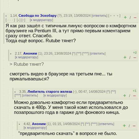
1.14
,
Свобода по Эскобару
(
?
), 23:19, 13/08/2024 [
ответить
] [
﹢﹢﹢
]
+
–
/
[
· · ·
]
[
↓
] [
↑
] [
к модератору
]
Я как раз зашёл с типичным линукс-вопросом о комфортном
броузинге на Pentium III, а тут прямо первым коментарием
сразу ответ. Спасибо.
Тогда ещё вопрос. Rutube тянет?
+2
2.17
,
Аноним
(
1
), 23:26, 13/08/2024 [
^
] [
^^
] [
^^^
] [
ответить
]
+
–
[
к модератору
]
/
> Rutube тянет?
смотреть видео в браузере на третьем пне... ты
прикалываешься?
+1
3.35
,
Любитель старого железа
(-), 00:47, 14/08/2024 [
^
] [
^^
]
+
–
[
^^^
] [
ответить
]
[
к модератору
]
/
Можно довольно комфортно если предварительно
скачать в 480p. У меня такой комп использовался до
позапрошлого года в гараже для фонового кинца.
4.42
,
Аноним
(
1
), 01:15, 14/08/2024 [
^
] [
^^
] [
^^^
] [
ответить
]
+
–
/
[
к модератору
]
"предварительно скачать" в вопросе не было.