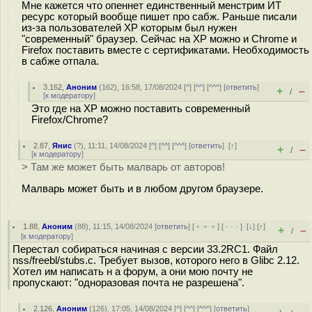
Мне кажется что опеннет единственный менстрим ИТ
ресурс который вообще пишет про сабж. Раньше писали
из-за пользователей ХР которым был нужен
"современный" браузер. Сейчас на ХР можно и Chrome и
Firefox поставить вместе с сертификатами. Необходимость
в сабже отпала.
3.162
,
Аноним
(
162
), 16:58, 17/08/2024 [
^
] [
^^
] [
^^^
] [
ответить
]
+
–
/
[
к модератору
]
Это где на XP можно поставить современный
Firefox/Chrome?
2.87
,
Янис
(
?
), 11:11, 14/08/2024 [
^
] [
^^
] [
^^^
] [
ответить
]
[
↑
]
+
–
/
[
к модератору
]
> Там же может быть малварь от авторов!
Малварь может быть и в любом другом браузере.
1.88
,
Аноним
(
88
), 11:15, 14/08/2024 [
ответить
] [
﹢﹢﹢
] [
· · ·
]
[
↓
] [
↑
]
+
–
/
[
к модератору
]
Перестал собираться начиная с версии 33.2RC1. Файл
nss/freebl/stubs.c. Требует вызов, которого него в Glibc 2.12.
Хотел им написать н а форум, а они мою почту не
пропускают: "одноразовая почта не разрешена".
2.126
,
Аноним
(
126
), 17:05, 14/08/2024 [
^
] [
^^
] [
^^^
] [
ответить
]