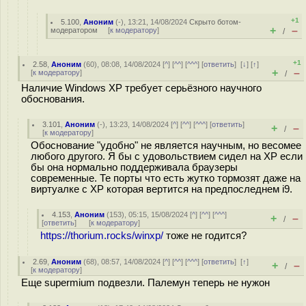
+1
5.100
,
Аноним
(
-
), 13:21, 14/08/2024
Скрыто ботом-
+
–
модератором
[
к модератору
]
/
+1
2.58
,
Аноним
(
60
), 08:08, 14/08/2024 [
^
] [
^^
] [
^^^
] [
ответить
]
[
↓
] [
↑
]
+
–
[
к модератору
]
/
Наличие Windows XP требует серьёзного научного
обоснования.
3.101
,
Аноним
(
-
), 13:23, 14/08/2024 [
^
] [
^^
] [
^^^
] [
ответить
]
+
–
/
[
к модератору
]
Обоснование "удобно" не является научным, но весомее
любого другого. Я бы с удовольствием сидел на XP если
бы она нормально поддерживала браузеры
современные. Те порты что есть жутко тормозят даже на
виртуалке с XP которая вертится на предпоследнем i9.
4.153
,
Аноним
(
153
), 05:15, 15/08/2024 [
^
] [
^^
] [
^^^
]
+
–
/
[
ответить
]
[
к модератору
]
https://thorium.rocks/winxp/
тоже не годится?
2.69
,
Аноним
(
68
), 08:57, 14/08/2024 [
^
] [
^^
] [
^^^
] [
ответить
]
[
↑
]
+
–
/
[
к модератору
]
Еще supermium подвезли. Палемун теперь не нужон