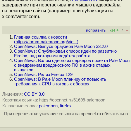
завершение при перетаскивании мышью видеофайла
на некоторые сайты (например, при публикации на
x.com/twitter.com).
+
–
исправить
/
+24
Главная ссылка к новости
(
https://forum.palemoon.org/vie...
)
OpenNews: Выпуск браузера Pale Moon 33.2.0
OpenNews: Опубликован список идей по развитию
Firefox, над которыми ведётся работа
OpenNews: Взлом одного из серверов проекта Pale Moon
с внедрением вредоносного ПО в архив старых
выпусков
OpenNews: Релиз Firefox 129
OpenNews: В Pale Moon планируют повысить
требования к CPU в готовых сборках
Лицензия:
CC BY 3.0
Короткая ссылка: https://opennet.ru/61699-palemoon
Ключевые слова:
palemoon
,
firefox
При перепечатке указание ссылки на opennet.ru обязательно