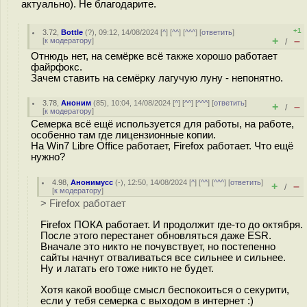
актуально). Не благодарите.
+1
3.72
,
Bottle
(
?
), 09:12, 14/08/2024 [
^
] [
^^
] [
^^^
] [
ответить
]
+
–
[
к модератору
]
/
Отнюдь нет, на семёрке всё также хорошо работает
файрфокс.
Зачем ставить на семёрку лагучую луну - непонятно.
3.78
,
Аноним
(
85
), 10:04, 14/08/2024 [
^
] [
^^
] [
^^^
] [
ответить
]
+
–
/
[
к модератору
]
Семерка всё ещё используется для работы, на работе,
особенно там где лицензионные копии.
На Win7 Libre Office работает, Firefox работает. Что ещё
нужно?
4.98
,
Анонимусс
(-), 12:50, 14/08/2024 [
^
] [
^^
] [
^^^
] [
ответить
]
+
–
/
[
к модератору
]
> Firefox работает
Firefox ПОКА работает. И продолжит где-то до октября.
После этого перестанет обновляться даже ESR.
Вначале это никто не почувствует, но постепенно
сайты начнут отваливаться все сильнее и сильнее.
Ну и латать его тоже никто не будет.
Хотя какой вообще смысл беспокоиться о секурити,
если у тебя семерка с выходом в интернет :)