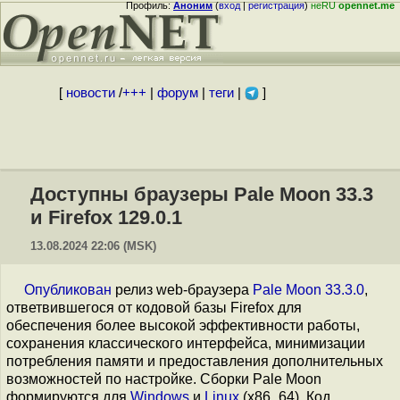
Профиль:
Аноним
(
вход
|
регистрация
)
неRU
opennet.me
[
новости
/
+++
|
форум
|
теги
|
]
Доступны браузеры Pale Moon 33.3
и Firefox 129.0.1
13.08.2024 22:06 (MSK)
Опубликован
релиз web-браузера
Pale Moon 33.3.0
,
ответвившегося от кодовой базы Firefox для
обеспечения более высокой эффективности работы,
сохранения классического интерфейса, минимизации
потребления памяти и предоставления дополнительных
возможностей по настройке. Сборки Pale Moon
формируются для
Windows
и
Linux
(x86_64). Код