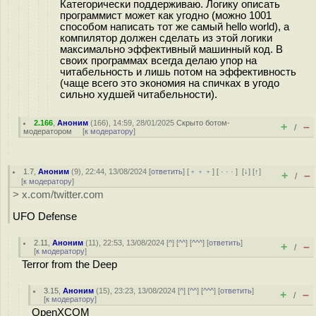
Категорически поддерживаю. Логику описать
программист может как угодно (можно 1001
способом написать тот же самый hello world), а
компилятор должен сделать из этой логики
максимально эффективный машинный код. В
своих программах всегда делаю упор на
читабельность и лишь потом на эффективность
(чаще всего это экономия на спичках в угодо
сильно худшей читабельности).
2.166
,
Аноним
(
166
), 14:59, 28/01/2025
Скрыто ботом-
+
–
/
модератором
[
к модератору
]
1.7
,
Аноним
(
9
), 22:44, 13/08/2024 [
ответить
] [
﹢﹢﹢
] [
· · ·
]
[
↓
] [
↑
]
+
–
/
[
к модератору
]
> x.com/twitter.com
UFO Defense
2.11
,
Аноним
(
11
), 22:53, 13/08/2024 [
^
] [
^^
] [
^^^
] [
ответить
]
+
–
/
[
к модератору
]
Terror from the Deep
3.15
,
Аноним
(
15
), 23:23, 13/08/2024 [
^
] [
^^
] [
^^^
] [
ответить
]
+
–
/
[
к модератору
]
OpenXCOM