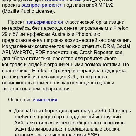
проекта
распространяется
под лицензией MPLv2
(Mozilla Public License).
Проект
придерживается
классической организации
интерфейса, без перехода к интегрированным в Firefox
29 и 57 интерфейсам Australis и Photon, и с
предоставлением широких возможностей кастомизации.
Из удалённых компонентов можно отметить DRM, Social
API, WebRTC, PDF-просмотрщик, Сrash Reporter, код
для сбора статистики, средства для родительского
контроля и людей с ограниченными возможностями. По
сравнению с Firefox, в браузер возвращена поддержка
расширений, использующих XUL, и сохранена
возможность применения как полноценных, так и
легковесных тем оформления.
Основные
изменения
:
Для работы сборок для архитектуры x86_64 теперь
требуется процессор с поддержкой инструкций
AVX (для старых систем сообществом возможно
будут формироваться неофициальные сборки,
которым достаточно поддержки SSE).