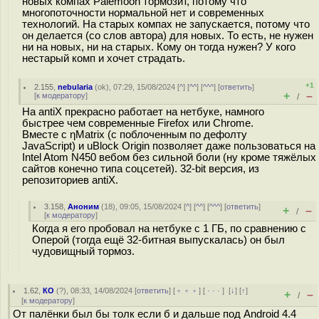
новых компах Palemoon тормозит, потому что
многопоточности нормальной нет и современных
технологий. На старых компах не запускается, потому что
он делается (со слов автора) для новых. То есть, не нужен
ни на новых, ни на старых. Кому он тогда нужен? У кого
нестарый комп и хочет страдать.
+1
2.155
,
nebularia
(
ok
), 07:29, 15/08/2024 [
^
] [
^^
] [
^^^
] [
ответить
]
+
–
[
к модератору
]
/
На antiX прекрасно работает на нетбуке, намного
быстрее чем современные Firefox или Chrome.
Вместе с ηMatrix (с поблоченным по дефолту
JavaScript) и uBlock Origin позволяет даже пользоваться на
Intel Atom N450 вебом без сильной боли (ну кроме тяжёлых
сайтов конечно типа соцсетей). 32-bit версия, из
репозиториев antiX.
3.158
,
Аноним
(
18
), 09:05, 15/08/2024 [
^
] [
^^
] [
^^^
] [
ответить
]
+
–
/
[
к модератору
]
Когда я его пробовал на нетбуке с 1 ГБ, по сравнению с
Оперой (тогда ещё 32-битная выпускалась) он был
чудовищный тормоз.
1.62
,
КО
(
?
), 08:33, 14/08/2024 [
ответить
] [
﹢﹢﹢
] [
· · ·
]
[
↓
] [
↑
]
+
–
/
[
к модератору
]
От палёнки был бы толк если б и дальше под Android 4.4