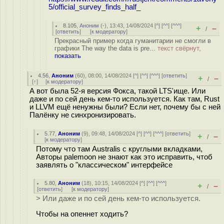
5/official_survey_finds_half_
8.105
,
Аноним
(
-
), 13:43, 14/08/2024 [
^
] [
^^
] [
^^^
]
+
–
/
[
ответить
]
[
к модератору
]
Прекрасный пример когда гуманитарии не смогли в
графики The way the data is pre...
текст свёрнут,
показать
4.56
,
Аноним
(
60
), 08:00, 14/08/2024 [
^
] [
^^
] [
^^^
] [
ответить
]
+
–
/
[
↑
] [
к модератору
]
А вот была 52-я версия Фокса, такой LTS'ище. Или
даже и по сей день кем-то используется. Как там, Rust
и LLVM ещё ненужны были? Если нет, почему бы с ней
Палёнку не синхронизировать.
5.77
,
Аноним
(
9
), 09:48, 14/08/2024 [
^
] [
^^
] [
^^^
] [
ответить
]
+
–
/
[
к модератору
]
Потому что там Australis с круглыми вкладками,
Авторы palemoon не знают как это исправить, чтоб
заявлять о "классическом" интерфейсе
5.80
,
Аноним
(
18
), 10:15, 14/08/2024 [
^
] [
^^
] [
^^^
]
+
–
/
[
ответить
]
[
к модератору
]
> Или даже и по сей день кем-то используется.
Чтобы на опеннет ходить?