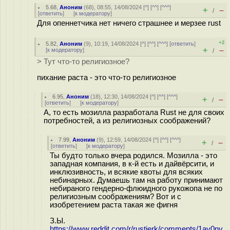
5.68
,
Аноним
(
68
), 08:55, 14/08/2024 [
^
] [
^^
] [
^^^
]
+
–
/
[
ответить
]
[
к модератору
]
Для опеннетчика нет ничего страшнее и мерзее rust
+2
5.82
,
Аноним
(
9
), 10:19, 14/08/2024 [
^
] [
^^
] [
^^^
] [
ответить
]
+
–
[
к модератору
]
/
> Тут что-то религиозное?
пихание раста - это что-то религиозное
6.95
,
Аноним
(
18
), 12:30, 14/08/2024 [
^
] [
^^
] [
^^^
]
+
–
/
[
ответить
]
[
к модератору
]
А, то есть мозилла разработала Rust не для своих
потребностей, а из религиозных соображений?
7.99
,
Аноним
(
9
), 12:59, 14/08/2024 [
^
] [
^^
] [
^^^
]
+
–
/
[
ответить
]
[
к модератору
]
Ты будто только вчера родился. Мозилла - это
западная компания, в к-й есть и дайвёрсити, и
инклюзивность, и всякие квоты для всяких
небинарных. Думаешь там на работу принимают
небираного гендерно-флюидного рукожопа не по
религиозным соображениям? Вот и с
изобретением раста такая же фигня
З.Ы.
https://www.reddit.com/r/rustjerk/comments/1av0ny