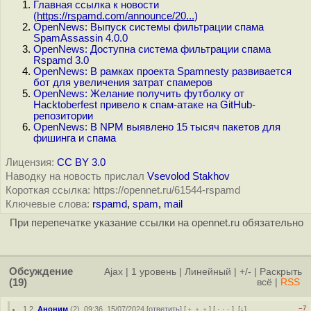
Главная ссылка к новости
(
https://rspamd.com/announce/20...
)
OpenNews: Выпуск системы фильтрации спама
SpamAssassin 4.0.0
OpenNews: Доступна система фильтрации спама
Rspamd 3.0
OpenNews: В рамках проекта Spamnesty развивается
бот для увеличения затрат спамеров
OpenNews: Желание получить футболку от
Hacktoberfest привело к спам-атаке на GitHub-
репозитории
OpenNews: В NPM выявлено 15 тысяч пакетов для
фишинга и спама
Лицензия:
CC BY 3.0
Наводку на новость прислал
Vsevolod Stakhov
Короткая ссылка: https://opennet.ru/61544-rspamd
Ключевые слова:
rspamd
,
spam
,
mail
При перепечатке указание ссылки на opennet.ru обязательно
Обсуждение
Ajax
|
1 уровень
|
Линейный
|
+/-
|
Раскрыть
(19)
всё
|
RSS
–7
1.2
,
Аноним
(
2
), 09:36, 15/07/2024 [
ответить
] [
﹢﹢﹢
] [
· · ·
]
[
↓
]