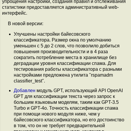
упрощения настройки, создания правил и отслеживания
статистики предоставляется административный web-
интерфейс.
В новой версии:
Улучшены настройки байесовского
классификатора. Размер окна по умолчанию
уменьшен с 5 до 2 слов, что позволило добиться
повышения производительности и в 4 раза
сократить потребление места в хранилище без
деградации уровня классификации спама. Для
тестирования работы классификатора с разными
настройками предложена утилита "rspamadm
classifier_test".
Добавлен
модуль GPT, использующий API OpenAI
GPT для классификации текста через запрос к
большим языковым моделям, таким как GPT-3.5
Turbo и GPT-4o. Точность классификации спама
при помощи нового модуля ниже, чем у
байесовского классификатора, но его достоинство
в том, что он не требует предварительной