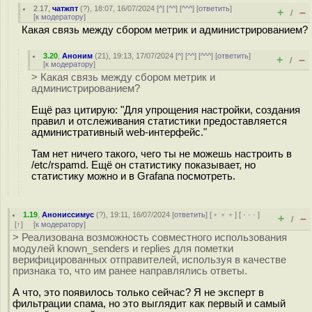
2.17
,
чатжпт
(
?
), 18:07, 16/07/2024 [
^
] [
^^
] [
^^^
] [
ответить
]
+
–
/
[
к модератору
]
Какая связь между сбором метрик и администрированием?
3.20
,
Аноним
(
21
), 19:13, 17/07/2024 [
^
] [
^^
] [
^^^
] [
ответить
]
+
–
/
[
к модератору
]
> Какая связь между сбором метрик и
администрированием?
Ещё раз цитирую: "Для упрощения настройки, создания
правил и отслеживания статистики предоставляется
административный web-интерфейс."
Там нет ничего такого, чего ты не можешь настроить в
/etc/rspamd. Ещё он статистику показывает, но
статистику можно и в Grafana посмотреть.
1.19
,
Анониссимус
(
?
), 19:11, 16/07/2024 [
ответить
] [
﹢﹢﹢
] [
· · ·
]
+
–
/
[
↑
] [
к модератору
]
> Реализована возможность совместного использования
модулей known_senders и replies для пометки
верифицированных отправителей, используя в качестве
признака то, что им ранее направлялись ответы.
А что, это появилось только сейчас? Я не эксперт в
фильтрации спама, но это выглядит как первый и самый