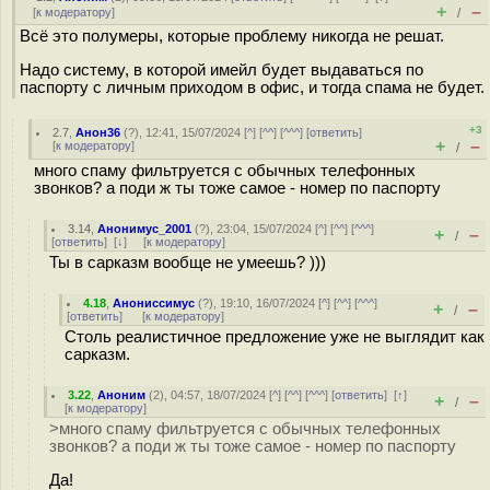
+
–
[
к модератору
]
/
Всё это полумеры, которые проблему никогда не решат.
Надо систему, в которой имейл будет выдаваться по
паспорту с личным приходом в офис, и тогда спама не будет.
+3
2.7
,
Анон36
(
?
), 12:41, 15/07/2024 [
^
] [
^^
] [
^^^
] [
ответить
]
+
–
[
к модератору
]
/
много спаму фильтруется с обычных телефонных
звонков? а поди ж ты тоже самое - номер по паспорту
3.14
,
Анонимус_2001
(
?
), 23:04, 15/07/2024 [
^
] [
^^
] [
^^^
]
+
–
/
[
ответить
]
[
↓
] [
к модератору
]
Ты в сарказм вообще не умеешь? )))
4.18
,
Анониссимус
(
?
), 19:10, 16/07/2024 [
^
] [
^^
] [
^^^
]
+
–
/
[
ответить
]
[
к модератору
]
Столь реалистичное предложение уже не выглядит как
сарказм.
3.22
,
Аноним
(
2
), 04:57, 18/07/2024 [
^
] [
^^
] [
^^^
] [
ответить
]
[
↑
]
+
–
/
[
к модератору
]
>много спаму фильтруется с обычных телефонных
звонков? а поди ж ты тоже самое - номер по паспорту
Да!