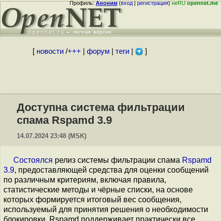
Профиль:
Аноним
(
вход
|
регистрация
)
неRU
opennet.me
[
новости
/
+++
|
форум
|
теги
|
]
Доступна система фильтрации
спама Rspamd 3.9
14.07.2024 23:48 (MSK)
Состоялся
релиз системы фильтрации спама
Rspamd
3.9
, предоставляющей средства для оценки сообщений
по различным критериям, включая правила,
статистические методы и чёрные списки, на основе
которых формируется итоговый вес сообщения,
используемый для принятия решения о необходимости
блокировки. Rspamd поддерживает практически все