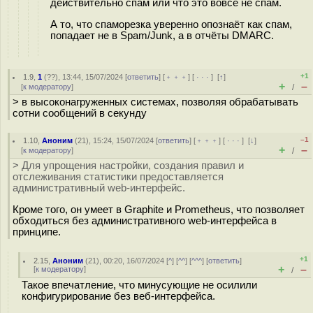
действительно спам или что это вовсе не спам.
А то, что спаморезка уверенно опознаёт как спам,
попадает не в Spam/Junk, а в отчёты DMARC.
+1
1.9
,
1
(
??
), 13:44, 15/07/2024 [
ответить
] [
﹢﹢﹢
] [
· · ·
]
[
↑
]
+
–
[
к модератору
]
/
> в высоконагруженных системах, позволяя обрабатывать
сотни сообщений в секунду
–1
1.10
,
Аноним
(
21
), 15:24, 15/07/2024 [
ответить
] [
﹢﹢﹢
] [
· · ·
]
[
↓
]
+
–
[
к модератору
]
/
> Для упрощения настройки, создания правил и
отслеживания статистики предоставляется
административный web-интерфейс.
Кроме того, он умеет в Graphite и Prometheus, что позволяет
обходиться без административного web-интерфейса в
принципе.
+1
2.15
,
Аноним
(
21
), 00:20, 16/07/2024 [
^
] [
^^
] [
^^^
] [
ответить
]
+
–
[
к модератору
]
/
Такое впечатление, что минусующие не осилили
конфигурирование без веб-интерфейса.