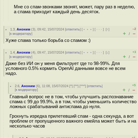
Мне со спам-звонками звонят, может, пару раз в неделю,
а спама приходит каждый день десяток.
–2
1.3
,
Аноним
(
3
), 09:42, 15/07/2024 [
ответить
] [
﹢﹢﹢
] [
· · ·
]
[
↑
]
+
–
[
к модератору
]
/
Хуже спама только борьба со спамом :)
+3
1.4
,
Аноним
(
4
), 09:47, 15/07/2024 [
ответить
] [
﹢﹢﹢
] [
· · ·
]
[
↓
]
+
–
[
к модератору
]
/
Даже без ИИ он у меня фильтрует где то 98-99%. Для
условного 0.5% кормить OpenAI данными вовсе не всем
надо.
+5
2.6
,
Аноним
(
6
), 11:08, 15/07/2024 [
^
] [
^^
] [
^^^
] [
ответить
]
+
–
[
к модератору
]
/
Главный вопрос не в том, чтобы улучшить распознавание
спама с 99 до 99.9%, а в том, чтобы уменьшить количество
ложных срабатываний антиспама до нуля.
Грохнуть изредка прилетевший спам - одна секунда, а вот
проблем от пропущенного важного емейла может быть и на
несколько часов
+1