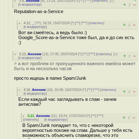
3.8
,
Аноним
(
8
), 13:19, 15/07/2024 [
^
] [
^^
] [
^^^
] [
ответить
]
[
↓
]
+
–
[
к модератору
]
/
Reputation-as-a-Service
4.12
,
_
(
??
), 16:29, 15/07/2024 [
^
] [
^^
] [
^^^
] [
ответить
]
+
–
/
[
к модератору
]
Вот ви смеётесь, а ведь было :)
Google_Score-as-a-Service тоже был, да и до сих есть
:)
3.13
,
Аноним
(
13
), 17:45, 15/07/2024 [
^
] [
^^
] [
^^^
] [
ответить
]
[
↑
]
+
–
/
[
к модератору
]
> а вот проблем от пропущенного важного емейла может
быть и на несколько часов
просто ищешь в папке Spam/Junk
4.16
,
Аноним
(
16
), 10:48, 16/07/2024 [
^
] [
^^
] [
^^^
] [
ответить
]
+
–
/
[
к модератору
]
Если каждый час заглядывать в спам - зачем
антиспам?
5.21
,
Аноним
(
21
), 19:24, 17/07/2024 [
^
] [
^^
] [
^^^
]
+
–
/
[
ответить
]
[
к модератору
]
В Spam/Junk попадает то, что с некоторой
вероятностью похоже на спам. Дальше у тебя есть
возможность объяснить спаморезке, что это