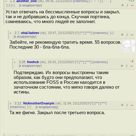
+14
1.3
,
another_one
(
ok
), 09:35, 21/12/2023 [
ответить
] [
﹢﹢﹢
] [
· · ·
]
+
–
[
↓
] [
↑
] [
к модератору
]
/
Устал отвечать на бессмысленные вопросы и закрыл,
так и не добравшись до конца. Скучная портянка,
сомневаюсь, что много людей ее заполнит.
2.7
,
vital.fadeev
(
ok
), 10:47, 21/12/2023 [
^
] [
^^
] [
^^^
] [
ответить
]
[
↓
]
+
–
/
[
к модератору
]
Забейте, не рекомендую тратить время. 55 вопросов.
Последние 30 - бла-бла-бла.
–2
3.28
,
freehck
(
ok
), 18:16, 21/12/2023 [
^
] [
^^
] [
^^^
] [
ответить
]
+
–
[
к модератору
]
/
Подтверждаю. Их вопросы выстроены таким
образом, как будто они предполагают, что
использование FOSS в России находится в
зачаточном состоянии, что мягко говоря далеко от
истины.
2.13
,
YetAnotherOnanym
(
ok
), 11:54, 21/12/2023 [
^
] [
^^
] [
^^^
]
+
–
/
[
ответить
]
[
↑
] [
к модератору
]
Та же фигня. Закрыл после третьего вопроса.