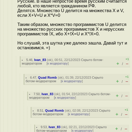
Русские. В наше непростое время русским считается
любой, кто является гражданином РФ.
Делятся. Множество U делится на множества X и V,
если X+V=U и X*V=0
Таким образом, множество программистов U делится
на множество русских программистов X и нерусских
программистов !X, ибо X+!X=U и X*!X=0.
Но слушай, эта шутка уже далеко зашла. Давай тут и
остановимся. =)
+1
5.46
,
Ivan_83
(
ok
), 00:51, 22/12/2023
Скрыто ботом-
+
–
модератором
[
к модератору
]
/
+1
6.47
,
Quad Romb
(
ok
), 01:39, 22/12/2023
Скрыто
+
–
ботом-модератором
[
к модератору
]
/
7.50
,
Ivan_83
(
ok
), 01:54, 22/12/2023
Скрыто ботом-
+
–
/
модератором
[
к модератору
]
+1
8.51
,
Quad Romb
(
ok
), 02:08, 22/12/2023
Скрыто
+
–
ботом-модератором
[
к модератору
]
/
9.53
,
Ivan_83
(
ok
), 02:21, 22/12/2023
Скрыто
+
–
/
ботом-модератором
[
к модератору
]