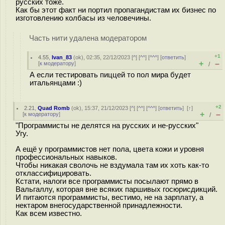
русских тоже.
Как бы этот факт ни портил пропагандистам их бизнес по
изготовлению колбасы из человечины.
Часть нити удалена модератором
+1
4.55
,
Ivan_83
(
ok
), 02:35, 22/12/2023 [
^
] [
^^
] [
^^^
] [
ответить
]
+
–
[
к модератору
]
/
А если тестировать пиццей то пол мира будет
итальянцами :)
+2
2.21
,
Quad Romb
(
ok
), 15:37, 21/12/2023 [
^
] [
^^
] [
^^^
] [
ответить
]
[
↑
]
+
–
[
к модератору
]
/
"Программисты не делятся на русских и не-русских"
Угу.
А ещё у программистов нет пола, цвета кожи и уровня
профессиональных навыков.
Чтобы никакая сволочь не вздумала там их хоть как-то
отклассифицировать.
Кстати, налоги все программисты посылают прямо в
Вальгаллу, которая вне всяких паршивых госюрисдикций.
И питаются программисты, вестимо, не на зарплату, а
нектаром внегосударственной принадлежности.
Как всем известно.