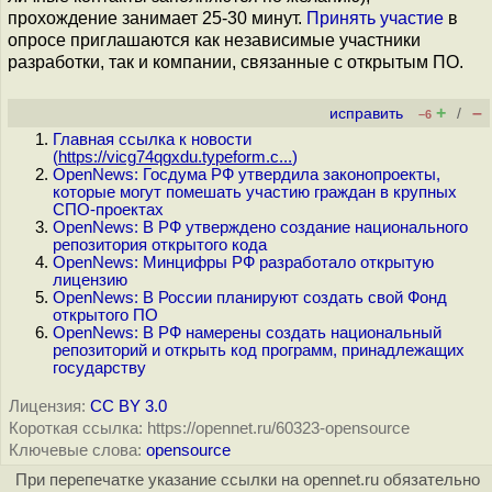
прохождение занимает 25-30 минут.
Принять участие
в
опросе приглашаются как независимые участники
разработки, так и компании, связанные с открытым ПО.
+
–
исправить
/
–6
Главная ссылка к новости
(
https://vicg74qgxdu.typeform.c...
)
OpenNews: Госдума РФ утвердила законопроекты,
которые могут помешать участию граждан в крупных
СПО-проектах
OpenNews: В РФ утверждено создание национального
репозитория открытого кода
OpenNews: Минцифры РФ разработало открытую
лицензию
OpenNews: В России планируют создать свой Фонд
открытого ПО
OpenNews: В РФ намерены создать национальный
репозиторий и открыть код программ, принадлежащих
государству
Лицензия:
CC BY 3.0
Короткая ссылка: https://opennet.ru/60323-opensource
Ключевые слова:
opensource
При перепечатке указание ссылки на opennet.ru обязательно