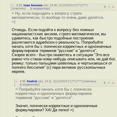
3.33
,
тоже Аноним
(
ok
), 18:48, 21/12/2023 [
^
] [
^^
] [
^^^
]
+
–
/
[
ответить
]
[
к модератору
]
> Ну, если подходить к вопросу строго
математически, то вообще-то очень даже делятся.
=)
Отнюдь. Если подойти к вопросу без ложных
националистских аксиом, строго математически, вы
удивитесь, как быстро подобные построения
разлетаются вдребезги о реальность. Попробуйте
начать хотя бы с логически корректных и однозначных
формулировок терминов "русские" и "делятся".
Скорее всего - быстро окажетесь в ситуации "Это все
равно что стакан кому-нибудь описывать или, не дай бог,
рюмку: только пальцами шевелишь и чертыхаешься от
полного бессилия" (с) пара великих русскоязычных
евреев.
4.35
,
freehck
(
ok
), 19:11, 21/12/2023 [
^
] [
^^
] [
^^^
] [
ответить
]
+
–
/
[
к модератору
]
> Попробуйте начать хотя бы с логически
корректных и однозначных формулировок
терминов "русские" и "делятся".
Значит, логически корректные и однозначные
формулировки? ХА! Да легко! =)