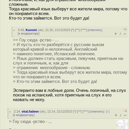
сложным.
Тогда красивый язык выберут все жители мира, потому что
он понравится всем.
Кто-то этим займется. Вот это будет да!
+1
3.43
,
Kuromi
(
ok
), 21:25, 21/12/2023 [
^
] [
^^
] [
^^^
] [
ответить
]
+
–
[
к модератору
]
/
>> Гоу сюда -рство - ...
> И пусть кто-то разберётся с русским зыком
который кривой и нелогичный. Английский
> намного понятнее, Испанский логичнее.
> Язык должен стать красивым, певучим, приятным на-
слух и логичным, и, как для
> отражения многообразия - сложным.
> Тогда красивый язык выберут все жители мира, потому
что он понравится всем.
> Кто-то этим займется. Вот это будет да!
Эсперанто вам в лобные доли. Очень логичный, на слух
похож на испанский, хотя приятным на слух я его
назвать не могу.
–1
2.14
,
vital.fadeev
(
ok
), 12:14, 21/12/2023 [
^
] [
^^
] [
^^^
] [
ответить
]
[
↑
]
+
–
[
к модератору
]
/
> Гоу сюда -рство - ...