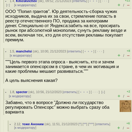
+22
1.4
,
Kmoskvichev
(
ok
), 09:52, 21/12/2023 [
ответить
] [
﹢﹢﹢
] [
· · ·
]
+
–
[
↑
] [
к модератору
]
/
ООО "Попил грантов". Юр деятельность-сборка чужих
исходников, выдача их за свои, стремление попасть в
реестр отечественного ПО, продажа за килограмм
денег. Специально от Яндекса:забить на все, просирать
рынок при абсолютной монополии, сунуть рекламу везде и
всем, включая тех, кто для отсутствия рекламы покупает
премиум.
+8
1.5
,
manchelsi
(
ok
), 10:00, 21/12/2023 [
ответить
] [
﹢﹢﹢
] [
· · ·
]
+
–
[
к модератору
]
/
"""Цель первого этапа опроса - выяснить, кто и зачем
занимается опенсорсом в стране, в чем их мотивация и
какие проблемы мешают развиваться."""
А цель выяснения какая?
+2
1.8
,
specter
(
ok
), 10:56, 21/12/2023 [
ответить
] [
﹢﹢﹢
] [
· · ·
]
[
↓
]
+
–
[
к модератору
]
/
Забавно, что в вопросе "Должно ли государство
регулировать Опенсорс" можно выбрать сразу оба
варианта
+6
2.12
,
тоже Аноним
(
ok
), 11:51, 21/12/2023 [
^
] [
^^
] [
^^^
] [
ответить
]
+
–
[
к модератору
]
/