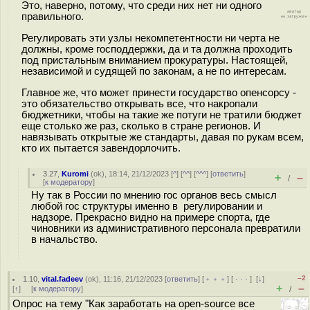
Это, наверно, потому, что среди них нет ни одного
правильного.
Регулировать эти узлы некомпетентности ни черта не
должны, кроме господдержки, да и та должна проходить
под пристальным вниманием прокуратуры. Настоящей,
независимой и судящей по законам, а не по интересам.
Главное же, что может принести государство опенсорсу -
это обязательство открывать все, что накропали
бюджетники, чтобы на такие же потуги не тратили бюджет
еще столько же раз, сколько в стране регионов. И
навязывать открытые же стандарты, давая по рукам всем,
кто их пытается завендорлочить.
3.27
,
Kuromi
(
ok
), 18:14, 21/12/2023 [
^
] [
^^
] [
^^^
] [
ответить
]
+
–
/
[
к модератору
]
Ну так в России по мнению гос органов весь смысл
любой гос структуры именно в регулировании и
надзоре. Прекрасно видно на примере спорта, где
чиновники из административного персонала превратили
в начальство.
–2
1.10
,
vital.fadeev
(
ok
), 11:16, 21/12/2023 [
ответить
] [
﹢﹢﹢
] [
· · ·
]
[
↓
]
+
–
[
↑
] [
к модератору
]
/
Опрос на тему "Как заработать на open-source все