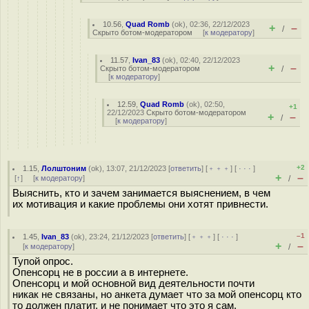
10.56
,
Quad Romb
(
ok
), 02:36, 22/12/2023
+
–
/
Скрыто ботом-модератором
[
к модератору
]
11.57
,
Ivan_83
(
ok
), 02:40, 22/12/2023
+
–
Скрыто ботом-модератором
/
[
к модератору
]
12.59
,
Quad Romb
(
ok
), 02:50,
+1
22/12/2023
Скрыто ботом-модератором
+
–
/
[
к модератору
]
+2
1.15
,
Лолштоним
(
ok
), 13:07, 21/12/2023 [
ответить
] [
﹢﹢﹢
] [
· · ·
]
+
–
[
↑
] [
к модератору
]
/
Выяснить, кто и зачем занимается выяснением, в чем
их мотивация и какие проблемы они хотят привнести.
–1
1.45
,
Ivan_83
(
ok
), 23:24, 21/12/2023 [
ответить
] [
﹢﹢﹢
] [
· · ·
]
+
–
[
к модератору
]
/
Тупой опрос.
Опенсорц не в россии а в интернете.
Опенсорц и мой основной вид деятельности почти
никак не связаны, но анкета думает что за мой опенсорц кто
то должен платит, и не понимает что это я сам.