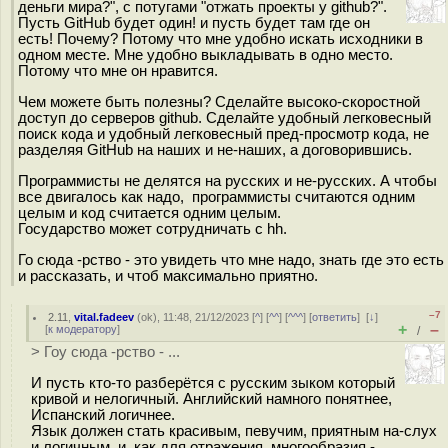
деньги мира?", с потугами "отжать проекты у github?".
Пусть GitHub будет один! и пусть будет там где он
есть! Почему? Потому что мне удобно искать исходники в
одном месте. Мне удобно выкладывать в одно место.
Потому что мне он нравится.
Чем можете быть полезны? Сделайте высоко-скоростной
доступ до серверов github. Сделайте удобный легковесный
поиск кода и удобный легковесный пред-просмотр кода, не
разделяя GitHub на наших и не-наших, а договорившись.
Программисты не делятся на русских и не-русских. А чтобы
все двигалось как надо, программисты считаются одним
целым и код считается одним целым.
Государство может сотрудничать с hh.
Го сюда -рство - это увидеть что мне надо, знать где это есть
и рассказать, и чтоб максимально приятно.
–7
2.11
,
vital.fadeev
(
ok
), 11:48, 21/12/2023 [
^
] [
^^
] [
^^^
] [
ответить
]
[
↓
]
+
–
[
к модератору
]
/
> Гоу сюда -рство - ...
И пусть кто-то разберётся с русским зыком который
кривой и нелогичный. Английский намного понятнее,
Испанский логичнее.
Язык должен стать красивым, певучим, приятным на-слух
и логичным, и, как для отражения многообразия -