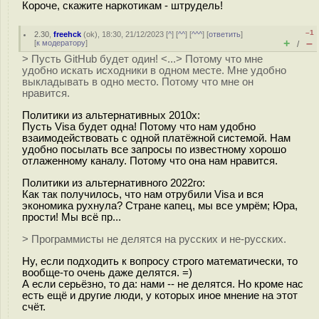
Короче, скажите наркотикам - штрудель!
–1
2.30
,
freehck
(
ok
), 18:30, 21/12/2023 [
^
] [
^^
] [
^^^
] [
ответить
]
+
–
[
к модератору
]
/
> Пусть GitHub будет один! <...> Потому что мне
удобно искать исходники в одном месте. Мне удобно
выкладывать в одно место. Потому что мне он
нравится.
Политики из альтернативных 2010х:
Пусть Visa будет одна! Потому что нам удобно
взаимодействовать с одной платёжной системой. Нам
удобно посылать все запросы по известному хорошо
отлаженному каналу. Потому что она нам нравится.
Политики из альтернативного 2022го:
Как так получилось, что нам отрубили Visa и вся
экономика рухнула? Стране капец, мы все умрём; Юра,
прости! Мы всё пр...
> Программисты не делятся на русских и не-русских.
Ну, если подходить к вопросу строго математически, то
вообще-то очень даже делятся. =)
А если серьёзно, то да: нами -- не делятся. Но кроме нас
есть ещё и другие люди, у которых иное мнение на этот
счёт.