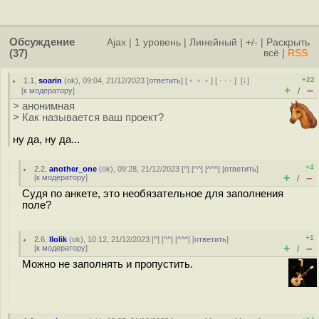
Обсуждение
Ajax
|
1 уровень
|
Линейный
|
+/-
|
Раскрыть
(37)
всё
|
RSS
+22
1.1
,
soarin
(
ok
), 09:04, 21/12/2023 [
ответить
] [
﹢﹢﹢
] [
· · ·
]
[
↓
]
+
–
[
к модератору
]
/
> анонимная
> Как называется ваш проект?
ну да, ну да...
+4
2.2
,
another_one
(
ok
), 09:28, 21/12/2023 [
^
] [
^^
] [
^^^
] [
ответить
]
+
–
[
к модератору
]
/
Судя по анкете, это необязательное для заполнения
поле?
+1
2.6
,
llolik
(
ok
), 10:12, 21/12/2023 [
^
] [
^^
] [
^^^
] [
ответить
]
+
–
[
к модератору
]
/
Можно не заполнять и пропустить.