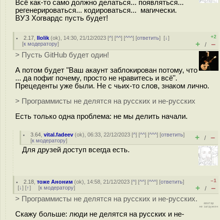
Всё как-то само должно делаться... появляться...
регенерироваться... кодироваться... магически.
ВУЗ Хогвардс пусть будет!
+2
2.17
,
llolik
(
ok
), 14:30, 21/12/2023 [
^
] [
^^
] [
^^^
] [
ответить
]
[
↓
]
+
–
[
к модератору
]
/
> Пусть GitHub будет один!
А потом будет "Ваш акаунт заблокирован потому, что
... да пофиг почему, просто не нравитесь и всё".
Прецеденты уже были. Не с чьих-то слов, знаком лично.
> Программисты не делятся на русских и не-русских
Есть только одна проблема: не мы делить начали.
3.64
,
vital.fadeev
(
ok
), 06:33, 22/12/2023 [
^
] [
^^
] [
^^^
] [
ответить
]
+
–
/
[
к модератору
]
Для друзей доступ всегда есть.
–1
2.18
,
тоже Аноним
(
ok
), 14:58, 21/12/2023 [
^
] [
^^
] [
^^^
] [
ответить
]
+
–
[
↓
] [
↑
] [
к модератору
]
/
> Программисты не делятся на русских и не-русских.
Скажу больше: люди не делятся на русских и не-