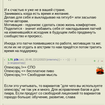
И к счастью я уже не в вашей стране.
Занимаюсь когда есть время и желание.
Делаю для себя и выкладываю на гитхуб+ или засылаю
патчи авторам.
Мотивация - гедонизм: сделать свою жизнь комфортнее.
Поделится - значит избавить себя от накладывания патчей
на изменившийся исходник в будущем либо продвинуть
сообщество и прогресс.
Иногда это патчи появившиеся по работе, мотивация та же:
если их не отдать в апстрим то нам придётся потом тратить
время на поддержку.
1.70
,
jt3k
(
ok
), 20:48, 22/12/2023 [
ответить
] [
﹢﹢﹢
] [
· · ·
]
+
–
/
[
к модератору
]
Опенсорц !== СПО
Опенсорц == бесплатное пиво
Оренсорц !== Свободная мысль
Если это учитывать, то вариантов "для чего вы используете
опенсорц" не так уж и много. Для исправления багов и для
пиара. Если продукт со свободной лицензией то вариантов
гораздо больше: обучение, развитие, слава