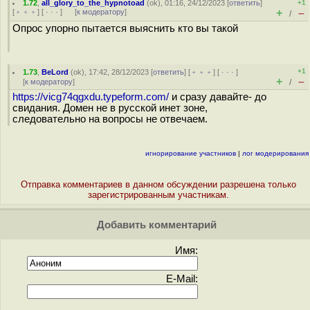
1.72
,
all_glory_to_the_hypnotoad
(
ok
), 01:16, 24/12/2023 [
ответить
]
+1
+
–
[
﹢﹢﹢
] [
· · ·
]
[
к модератору
]
/
Опрос упорно пытается выяснить кто вы такой
+1
1.73
,
BeLord
(
ok
), 17:42, 28/12/2023 [
ответить
] [
﹢﹢﹢
] [
· · ·
]
+
–
[
к модератору
]
/
https://vicg74qgxdu.typeform.com/
и сразу давайте- до
свидания. Домен не в русской инет зоне,
следовательно на вопросы не отвечаем.
игнорирование участников
|
лог модерирования
Отправка комментариев в данном обсуждении разрешена только
зарегистрированным участникам.
Добавить комментарий
Имя:
E-Mail: