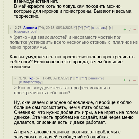
взаимодействия нет.
В майнкрафте хоть по ловушкам походить можно,
которые для игроков и понастроены. Бывают и весьма
творческие.
2.76
,
Аноним
(
74
), 20:13, 08/11/2023 [
^
] [
^^
] [
^^^
] [
ответить
]
[
↑
]
+
–
/
[
к модератору
]
>Кратко - ад зависимостей и несовместимостей при
попытке установить всего несколько стоковых плагинов из
меню программы.
Как вы умудряетесь так профессионально простреливать
себе ноги? Если конечно это правда, в чем большие
сомнения.
3.79
,
_kp
(
ok
), 17:49, 09/11/2023 [
^
] [
^^
] [
^^^
] [
ответить
]
+
–
/
[
к модератору
]
> Как вы умудряетесь так профессионально
простреливать себе ноги?
Ну, скачиваем очердное обновление, я вообще люблю
больше сам посмотреть, чем читать обзоры.
Очевидно, что нужно добавить игры, а не играть на голом
движке. Эта часть проблем не создаёт, вмё через меню
делается, описания есть, и даже работает.
А при установке плагинов, возникают проблемы с
запуском с выдачей сообщений об ошибках.