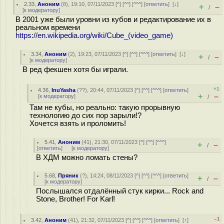
2.33
,
Аноним
(
8
), 19:10, 07/11/2023 [
^
] [
^^
] [
^^^
] [
ответить
]
[
↓
]
+
–
/
[
к модератору
]
В 2001 уже были уровни из кубов и редактирование их в
реальном времени
https://en.wikipedia.org/wiki/Cube_(video_game)
3.34
,
Аноним
(
2
), 19:23, 07/11/2023 [
^
] [
^^
] [
^^^
] [
ответить
]
[
↓
]
+
–
/
[
к модератору
]
В ред фекшен хотя бы играли.
+1
4.36
,
InuYasha
(
??
), 20:44, 07/11/2023 [
^
] [
^^
] [
^^^
] [
ответить
]
+
–
[
к модератору
]
/
Там не кубы, но реально: такую прорывную
технологию до сих пор зарыли!?
Хочется взять и проломить!
5.41
,
Аноним
(
41
), 21:30, 07/11/2023 [
^
] [
^^
] [
^^^
]
+
–
/
[
ответить
]
[
к модератору
]
В ХДМ можно ломать стены?
5.68
,
Пряник
(
?
), 14:24, 08/11/2023 [
^
] [
^^
] [
^^^
] [
ответить
]
+
–
/
[
к модератору
]
Послышался отдалённый стук кирки... Rock and
Stone, Brother! For Karl!
–1
3.42
,
Аноним
(
41
), 21:32, 07/11/2023 [
^
] [
^^
] [
^^^
] [
ответить
]
[
↑
]