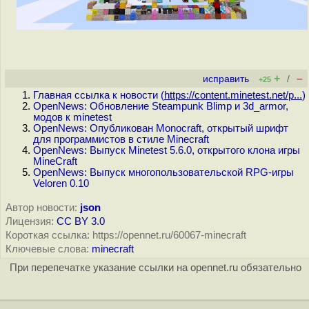
+
–
исправить
/
+25
Главная ссылка к новости (
https://content.minetest.net/p...
)
OpenNews: Обновление Steampunk Blimp и 3d_armor,
модов к minetest
OpenNews: Опубликован Monocraft, открытый шрифт
для программистов в стиле Minecraft
OpenNews: Выпуск Minetest 5.6.0, открытого клона игры
MineCraft
OpenNews: Выпуск многопользовательской RPG-игры
Veloren 0.10
Автор новости:
json
Лицензия:
CC BY 3.0
Короткая ссылка: https://opennet.ru/60067-minecraft
Ключевые слова:
minecraft
При перепечатке указание ссылки на opennet.ru обязательно