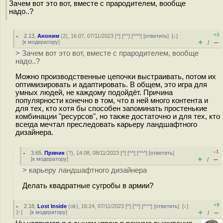
Зачем вот это вот, вместе с прародителем, вообще
надо..?
+3
2.13
,
Аноним
(
2
), 16:07, 07/11/2023 [
^
] [
^^
] [
^^^
] [
ответить
]
[
↓
]
+
–
[
к модератору
]
/
> Зачем вот это вот, вместе с прародителем, вообще
надо..?
Можно производственные цепочки выстраивать, потом их
оптимизировать и адаптировать. В общем, это игра для
умных людей, не каждому подойдёт. Причина
популярности конечно в том, что в ней много контента и
для тех, кто хотя бы способен запоминать простенькие
комбинации "ресурсов", но также достаточно и для тех, кто
всегда мечтал преследовать карьеру ландшафтного
дизайнера.
–1
3.65
,
Пряник
(
?
), 14:08, 08/11/2023 [
^
] [
^^
] [
^^^
] [
ответить
]
+
–
[
к модератору
]
/
> карьеру ландшафтного дизайнера
Делать квадратные сугробы в армии?
+9
2.18
,
Lost Inside
(
ok
), 16:24, 07/11/2023 [
^
] [
^^
] [
^^^
] [
ответить
]
[
↓
]
+
–
[
↑
] [
к модератору
]
/