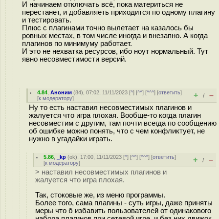
И начинаем отключать всё, пока материться не
перестанет, и добавляеть приходится по одному плагину
и тестировать.
Плюс с плагинами точно вылетает на казалось бы
ровных местах, в том числе иногда и внезапно. А когда
плагинов по минимуму работает.
И это не нехватка ресурсов, ибо ноут нормальный. Тут
явно несовместимости версий.
4.84
,
Аноним
(
84
), 07:02, 11/11/2023 [
^
] [
^^
] [
^^^
] [
ответить
]
+
–
/
[
к модератору
]
Ну то есть наставил несовместимых плагинов и
жалуется что игра плохая. Вообще-то когда плагин
несовместим с другим, там почти всегда по сообщению
об ошибке можно понять, что с чем конфликтует, не
нужно в угадайки играть.
5.86
,
_kp
(
ok
), 17:00, 11/11/2023 [
^
] [
^^
] [
^^^
] [
ответить
]
+
–
/
[
к модератору
]
> наставил несовместимых плагинов и
жалуется что игра плохая.
Так, стоковые же, из меню программы.
Более того, сама плагины - суть игры, даже приняты
меры что б избавить пользователей от одинакового
набора плагинов при сетевой игре, и без них движок