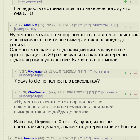
+
–
[
к модератору
]
/
На редкость отстойная игра, это наверное потому что
она СПО.
2.35
,
Аноним
(
35
), 20:36, 07/11/2023 [
^
] [
^^
] [
^^^
] [
ответить
]
[
↓
] [
↑
]
+
–
/
[
к модератору
]
Ну честно сказать с тех пор полностью воксельных игр так
и не появилось, почти все вымерли так и не дойдя до
релиза.
Сложно оказывается когда каждый пиксель нужно не
просто раздуть в 20 раз визуально а как-то интересно
отдать игроку в управление. Как всегда не смогли...
3.37
,
Аноним
(
2
), 21:06, 07/11/2023 [
^
] [
^^
] [
^^^
] [
ответить
]
+
–
/
[
к модератору
]
7 days to die не полностью воксельная?
3.78
,
ZloySergant
(
ok
), 03:58, 09/11/2023 [
^
] [
^^
] [
^^^
] [
ответить
]
+
–
/
[
к модератору
]
>Ну честно сказать с тех пор полностью
воксельных игр так и не появилось, почти все
вымерли так и не дойдя до релиза.
Вангеры, Периметр. Хотя... А, ну да, их же не
светлоликие делали, а какие-то унтерменьши из России.
2.40
,
Аноним
(
40
), 21:21, 07/11/2023 [
^
] [
^^
] [
^^^
] [
ответить
]
[
↑
]
+
–