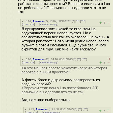
работае с энным проектом? Впрочем если вам в Lua
потребовался JIT, возможно вы сделали что-то не
так.
6.61
,
Аноним
(
2
), 13:07, 08/11/2023 [
^
] [
^^
] [
^^^
]
+
–
/
[
ответить
]
[
к модератору
]
Я прикручивал жит к какой-то игре, там lua
подходящей версии используется. Но с
совместимостью всё как-то оказалось не очень. А
которая работает? Вот у меня редис использовал
луажит, а потом сломался. Ещё суриката. Много
скриптов для mpv. Как мне найти нужную?
–3
6.66
,
Аноним
(
66
), 14:16, 08/11/2023 [
^
] [
^^
] [
^^^
]
+
–
[
ответить
]
[
к модератору
]
/
>А что мешает просто чекаутить версию которая
работае с энным проектом?
А фиксы багов и дыр самому портировать из
поздних версий?
>Впрочем если вам в Lua потребовался JIT,
возможно вы сделали что-то не так.
Ага, на этапе выбора языка.
7.77
,
Аноним
(
-
), 21:38, 08/11/2023 [
^
] [
^^
] [
^^^
]
+
–
/
[
ответить
]
[
к модератору
]