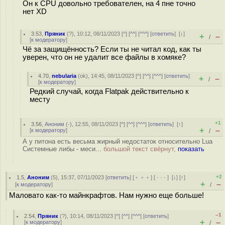
Он к CPU довольно требователен, на 4 пне точно
нет XD
3.53
,
Пряник
(
?
), 10:12, 08/11/2023 [
^
] [
^^
] [
^^^
] [
ответить
]
[
↓
]
+
–
/
[
к модератору
]
Чё за защищённость? Если ты не читал код, как ты
уверен, что он не удалит все файлы в хомяке?
4.70
,
nebularia
(
ok
), 14:45, 08/11/2023 [
^
] [
^^
] [
^^^
] [
ответить
]
+
–
/
[
к модератору
]
Редкий случай, когда Flatpak действительно к
месту
+1
3.56
,
Аноним
(
-
), 12:55, 08/11/2023 [
^
] [
^^
] [
^^^
] [
ответить
]
[
↑
]
+
–
[
к модератору
]
/
А у питона есть весьма жирный недостаток относительно Lua
Системные либы - меси...
большой текст свёрнут,
показать
+2
1.5
,
Аноним
(
5
), 15:37, 07/11/2023 [
ответить
] [
﹢﹢﹢
] [
· · ·
]
[
↓
] [
↑
]
+
–
[
к модератору
]
/
Маловато как-то майнкрафтов. Нам нужно еще больше!
–1
2.54
,
Пряник
(
?
), 10:14, 08/11/2023 [
^
] [
^^
] [
^^^
] [
ответить
]
+
–
[
к модератору
]
/