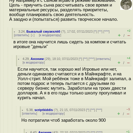
Ну например я с сыном играю в режиме выживания.
Цель - приучить сына рассчитывать свое время и
материальные ресурсы, разделять приоритеты,
вообще планировать свою деятельность.
А заодно и (попытаться) развить творческое начало.
+2
3.24
,
Бывалый смузихлёб
(
?
), 17:02, 07/11/2023 [
^
] [
^^
] [
^^^
]
+
–
[
ответить
]
[
↓
] [
к модератору
]
/
в итоге она научится лишь сидеть за компом и считать
игровые "деньги"
+4
4.29
,
Аноним
(
29
), 18:10, 07/11/2023 [
^
] [
^^
] [
^^^
] [
ответить
]
+
–
[
к модератору
]
/
Если научится, так хорошо же! Игровые или нет,
деньги одинаково считаются и в Майнкрафте, и на
Уолл-стрит. Мой ребёнок тоже в Майнкрафт залипал, а
потом подрос и теперь пытается с друзьями по
серверу бизнес мутить. Заработали на троих двести
долларов. А я в его годы только школу прогуливал и
курить начал.
–1
5.38
,
scriptkiddis
(
?
), 21:15, 07/11/2023 [
^
] [
^^
] [
^^^
]
+
–
[
ответить
]
[
к модератору
]
/
Но потратили чтоб заработать около 900
+1
6.43
,
Аноним
(
43
), 22:10, 07/11/2023 [
^
] [
^^
] [
^^^
]