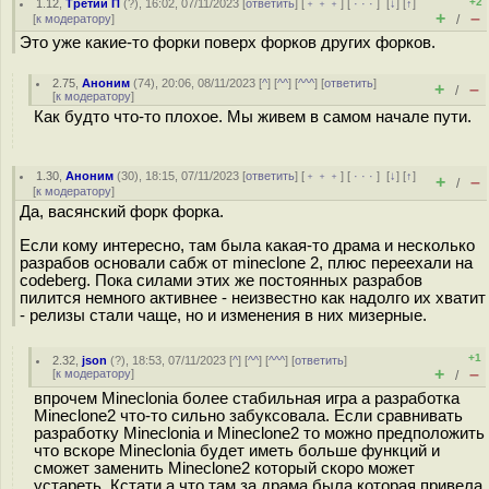
+2
1.12
,
Третий П
(
?
), 16:02, 07/11/2023 [
ответить
] [
﹢﹢﹢
] [
· · ·
]
[
↓
] [
↑
]
+
–
[
к модератору
]
/
Это уже какие-то форки поверх форков других форков.
2.75
,
Аноним
(
74
), 20:06, 08/11/2023 [
^
] [
^^
] [
^^^
] [
ответить
]
+
–
/
[
к модератору
]
Как будто что-то плохое. Мы живем в самом начале пути.
1.30
,
Аноним
(
30
), 18:15, 07/11/2023 [
ответить
] [
﹢﹢﹢
] [
· · ·
]
[
↓
] [
↑
]
+
–
/
[
к модератору
]
Да, васянский форк форка.
Если кому интересно, там была какая-то драма и несколько
разрабов основали сабж от mineclone 2, плюс переехали на
codeberg. Пока силами этих же постоянных разрабов
пилится немного активнее - неизвестно как надолго их хватит
- релизы стали чаще, но и изменения в них мизерные.
+1
2.32
,
json
(
?
), 18:53, 07/11/2023 [
^
] [
^^
] [
^^^
] [
ответить
]
+
–
[
к модератору
]
/
впрочем Mineclonia более стабильная игра а разработка
Mineclone2 что-то сильно забуксовала. Если сравнивать
разработку Mineclonia и Mineclone2 то можно предположить
что вскоре Mineclonia будет иметь больше функций и
сможет заменить Mineclone2 который скоро может
устареть. Кстати а что там за драма была которая привела