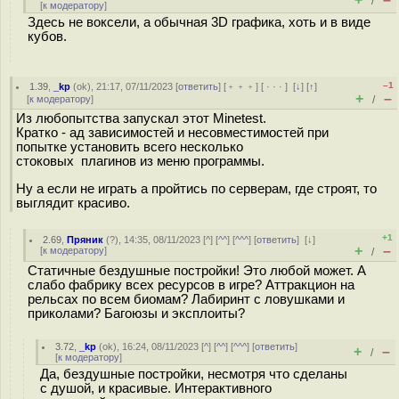
/
[
к модератору
]
Здесь не воксели, а обычная 3D графика, хоть и в виде
кубов.
–1
1.39
,
_kp
(
ok
), 21:17, 07/11/2023 [
ответить
] [
﹢﹢﹢
] [
· · ·
]
[
↓
] [
↑
]
+
–
[
к модератору
]
/
Из любопытства запускал этот Minetest.
Кратко - ад зависимостей и несовместимостей при
попытке установить всего несколько
стоковых плагинов из меню программы.
Ну а если не играть а пройтись по серверам, где строят, то
выглядит красиво.
+1
2.69
,
Пряник
(
?
), 14:35, 08/11/2023 [
^
] [
^^
] [
^^^
] [
ответить
]
[
↓
]
+
–
[
к модератору
]
/
Статичные бездушные постройки! Это любой может. А
слабо фабрику всех ресурсов в игре? Аттракцион на
рельсах по всем биомам? Лабиринт с ловушками и
приколами? Багоюзы и эксплоиты?
3.72
,
_kp
(
ok
), 16:24, 08/11/2023 [
^
] [
^^
] [
^^^
] [
ответить
]
+
–
/
[
к модератору
]
Да, бездушные постройки, несмотря что сделаны
с душой, и красивые. Интерактивного