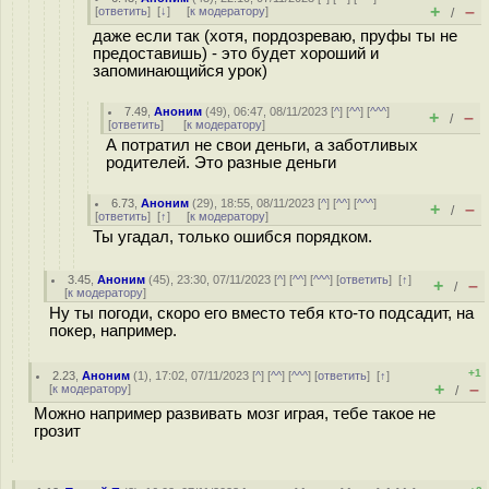
+
–
[
ответить
]
[
↓
] [
к модератору
]
/
даже если так (хотя, пордозреваю, пруфы ты не
предоставишь) - это будет хороший и
запоминающийся урок)
7.49
,
Аноним
(
49
), 06:47, 08/11/2023 [
^
] [
^^
] [
^^^
]
+
–
/
[
ответить
]
[
к модератору
]
А потратил не свои деньги, а заботливых
родителей. Это разные деньги
6.73
,
Аноним
(
29
), 18:55, 08/11/2023 [
^
] [
^^
] [
^^^
]
+
–
/
[
ответить
]
[
↑
] [
к модератору
]
Ты угадал, только ошибся порядком.
3.45
,
Аноним
(
45
), 23:30, 07/11/2023 [
^
] [
^^
] [
^^^
] [
ответить
]
[
↑
]
+
–
/
[
к модератору
]
Ну ты погоди, скоро его вместо тебя кто-то подсадит, на
покер, например.
+1
2.23
,
Аноним
(
1
), 17:02, 07/11/2023 [
^
] [
^^
] [
^^^
] [
ответить
]
[
↑
]
+
–
[
к модератору
]
/
Можно например развивать мозг играя, тебе такое не
грозит