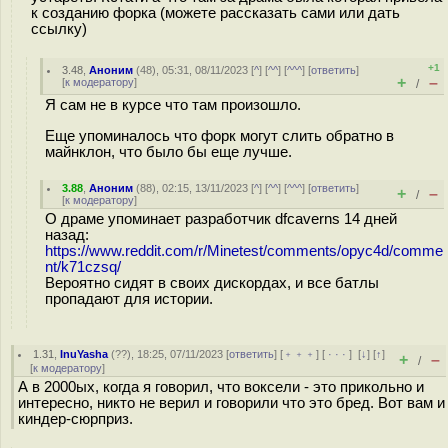
к созданию форка (можете рассказать сами или дать
ссылку)
+1
3.48
,
Аноним
(
48
), 05:31, 08/11/2023 [
^
] [
^^
] [
^^^
] [
ответить
]
+
–
[
к модератору
]
/
Я сам не в курсе что там произошло.
Еще упоминалось что форк могут слить обратно в
майнклон, что было бы еще лучше.
3.88
,
Аноним
(
88
), 02:15, 13/11/2023 [
^
] [
^^
] [
^^^
] [
ответить
]
+
–
/
[
к модератору
]
О драме упоминает разработчик dfcaverns 14 дней
назад:
https://www.reddit.com/r/Minetest/comments/opyc4d/comme
nt/k71czsq/
Вероятно сидят в своих дискордах, и все батлы
пропадают для истории.
1.31
,
InuYasha
(
??
), 18:25, 07/11/2023 [
ответить
] [
﹢﹢﹢
] [
· · ·
]
[
↓
] [
↑
]
+
–
/
[
к модератору
]
А в 2000ых, когда я говорил, что воксели - это прикольно и
интересно, никто не верил и говорили что это бред. Вот вам и
киндер-сюрприз.