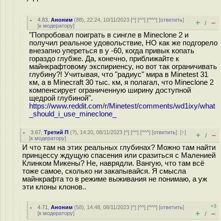
4.83
,
Аноним
(
88
), 22:24, 10/11/2023 [
^
] [
^^
] [
^^^
] [
ответить
]
+
–
/
[
к модератору
]
"Попробовал поиграть в сингле в Mineclone 2 и
получил реальное удовольствие, НО как же подгорело
внезапно упереться в y -60, когда привык копать
гораздо глубже. Да, конечно, приближайте к
майнкрафтовому экспириенсу, но вот так ограничивать
глубину?! Учитывая, что "радиус" мира в Minetest 31
км, а в Minecraft 30 тыс. км, я полагал, что Mineclone 2
компенсирует ограниченную ширину доступной
щедрой глубиной".
https://www.reddit.com/r/Minetest/comments/wd1ixy/what
_should_i_use_mineclone_
3.67
,
Третий П
(
?
), 14:20, 08/11/2023 [
^
] [
^^
] [
^^^
] [
ответить
]
[
↑
]
+
–
/
[
к модератору
]
И что там на этих реальных глубинах? Можно там найти
принцессу ждущую спасения или сразиться с Маленией
Клинком Микены? Не, наврядли. Вангую, что там всё
тоже самое, сколько ни закапывайся. Я смысла
майнкрафта то в режиме выживания не понимаю, а уж
эти клоны клонов..
+3
4.71
,
Аноним
(
58
), 14:48, 08/11/2023 [
^
] [
^^
] [
^^^
] [
ответить
]
+
–
[
к модератору
]
/