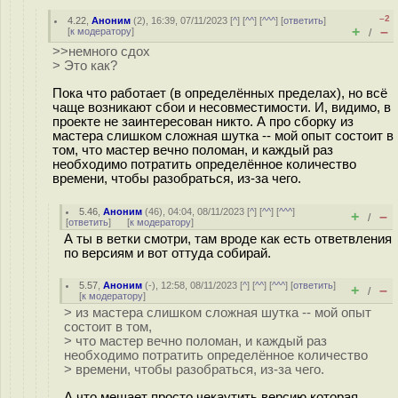
–2
4.22
,
Аноним
(
2
), 16:39, 07/11/2023 [
^
] [
^^
] [
^^^
] [
ответить
]
+
–
[
к модератору
]
/
>>немного сдох
> Это как?
Пока что работает (в определённых пределах), но всё
чаще возникают сбои и несовместимости. И, видимо, в
проекте не заинтересован никто. А про сборку из
мастера слишком сложная шутка -- мой опыт состоит в
том, что мастер вечно поломан, и каждый раз
необходимо потратить определённое количество
времени, чтобы разобраться, из-за чего.
5.46
,
Аноним
(
46
), 04:04, 08/11/2023 [
^
] [
^^
] [
^^^
]
+
–
/
[
ответить
]
[
к модератору
]
А ты в ветки смотри, там вроде как есть ответвления
по версиям и вот оттуда собирай.
5.57
,
Аноним
(
-
), 12:58, 08/11/2023 [
^
] [
^^
] [
^^^
] [
ответить
]
+
–
/
[
к модератору
]
> из мастера слишком сложная шутка -- мой опыт
состоит в том,
> что мастер вечно поломан, и каждый раз
необходимо потратить определённое количество
> времени, чтобы разобраться, из-за чего.
А что мешает просто чекаутить версию которая