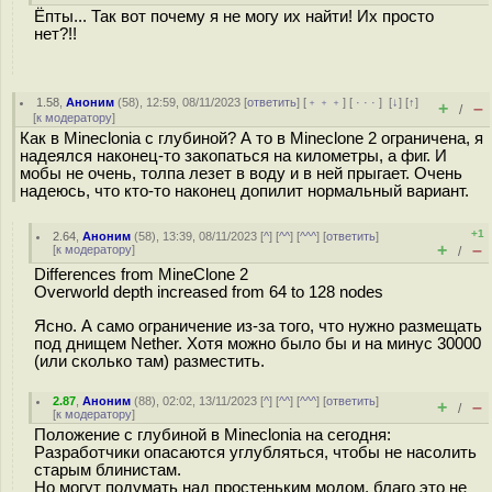
Ёпты... Так вот почему я не могу их найти! Их просто
нет?!!
1.58
,
Аноним
(
58
), 12:59, 08/11/2023 [
ответить
] [
﹢﹢﹢
] [
· · ·
]
[
↓
] [
↑
]
+
–
/
[
к модератору
]
Как в Mineclonia с глубиной? А то в Mineclone 2 ограничена, я
надеялся наконец-то закопаться на километры, а фиг. И
мобы не очень, толпа лезет в воду и в ней прыгает. Очень
надеюсь, что кто-то наконец допилит нормальный вариант.
+1
2.64
,
Аноним
(
58
), 13:39, 08/11/2023 [
^
] [
^^
] [
^^^
] [
ответить
]
+
–
[
к модератору
]
/
Differences from MineClone 2
Overworld depth increased from 64 to 128 nodes
Ясно. А само ограничение из-за того, что нужно размещать
под днищем Nether. Хотя можно было бы и на минус 30000
(или сколько там) разместить.
2.87
,
Аноним
(
88
), 02:02, 13/11/2023 [
^
] [
^^
] [
^^^
] [
ответить
]
+
–
/
[
к модератору
]
Положение с глубиной в Mineclonia на сегодня:
Разработчики опасаются углубляться, чтобы не насолить
старым блинистам.
Но могут подумать над простеньким модом, благо это не