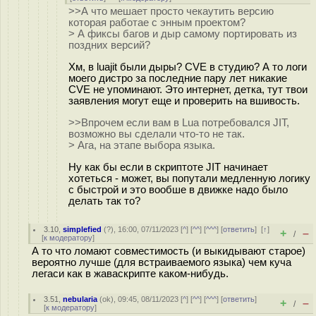
>>А что мешает просто чекаутить версию
которая работае с энным проектом?
> А фиксы багов и дыр самому портировать из
поздних версий?
Хм, в luajit были дыры? CVE в студию? А то логи
моего дистро за последние пару лет никакие
CVE не упоминают. Это интернет, детка, тут твои
заявления могут еще и проверить на вшивость.
>>Впрочем если вам в Lua потребовался JIT,
возможно вы сделали что-то не так.
> Ага, на этапе выбора языка.
Ну как бы если в скриптоте JIT начинает
хотеться - может, вы попутали медленную логику
с быстрой и это вообше в движке надо было
делать так то?
3.10
,
simplefied
(
?
), 16:00, 07/11/2023 [
^
] [
^^
] [
^^^
] [
ответить
]
[
↑
]
+
–
/
[
к модератору
]
А то что ломают совместимость (и выкидывают старое)
вероятно лучше (для встраиваемого языка) чем куча
легаси как в жаваскрипте каком-нибудь.
3.51
,
nebularia
(
ok
), 09:45, 08/11/2023 [
^
] [
^^
] [
^^^
] [
ответить
]
+
–
/
[
к модератору
]