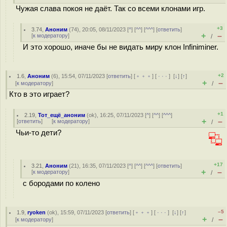
Чужая слава покоя не даёт. Так со всеми клонами игр.
+3
3.74
,
Аноним
(
74
), 20:05, 08/11/2023 [
^
] [
^^
] [
^^^
] [
ответить
]
+
–
[
к модератору
]
/
И это хорошо, иначе бы не видать миру клон Infiniminer.
+2
1.6
,
Аноним
(
6
), 15:54, 07/11/2023 [
ответить
] [
﹢﹢﹢
] [
· · ·
]
[
↓
] [
↑
]
+
–
[
к модератору
]
/
Кто в это играет?
+1
2.19
,
Тот_ещё_аноним
(
ok
), 16:25, 07/11/2023 [
^
] [
^^
] [
^^^
]
+
–
[
ответить
]
[
к модератору
]
/
Чьи-то дети?
+17
3.21
,
Аноним
(
21
), 16:35, 07/11/2023 [
^
] [
^^
] [
^^^
] [
ответить
]
+
–
[
к модератору
]
/
с бородами по колено
–5
1.9
,
ryoken
(
ok
), 15:59, 07/11/2023 [
ответить
] [
﹢﹢﹢
] [
· · ·
]
[
↓
] [
↑
]
+
–
[
к модератору
]
/