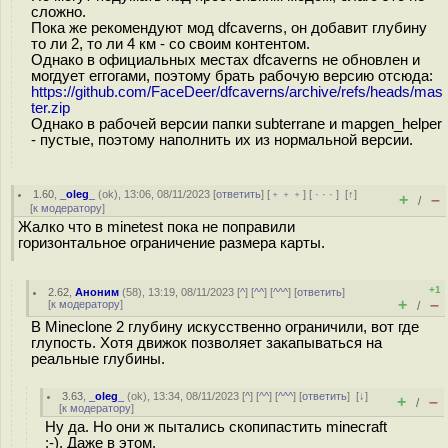
сложно.
Пока же рекомендуют мод dfcaverns, он добавит глубину
то ли 2, то ли 4 км - со своим контентом.
Однако в официальных местах dfcaverns не обновлен и
могдует еггогами, поэтому брать рабочую версию отсюда:
https://github.com/FaceDeer/dfcaverns/archive/refs/heads/mas
ter.zip
Однако в рабочей версии папки subterrane и mapgen_helper
- пустые, поэтому наполнить их из нормальной версии.
1.60
,
_oleg_
(
ok
), 13:06, 08/11/2023 [
ответить
] [
﹢﹢﹢
] [
· · ·
]
[
↑
]
+
–
/
[
к модератору
]
Жалко что в minetest пока не поправили
горизонтальное ограничение размера карты.
+1
2.62
,
Аноним
(
58
), 13:19, 08/11/2023 [
^
] [
^^
] [
^^^
] [
ответить
]
+
–
[
к модератору
]
/
В Mineclone 2 глубину искусственно ограничили, вот где
глупость. Хотя движок позволяет закапываться на
реальные глубины.
3.63
,
_oleg_
(
ok
), 13:34, 08/11/2023 [
^
] [
^^
] [
^^^
] [
ответить
]
[
↓
]
+
–
/
[
к модератору
]
Ну да. Но они ж пытались скопипастить minecraft
:-). Даже в этом.