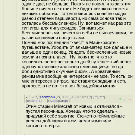
эдак с две, не больше. Пока я не понял, что за этим
больше ничего не стоит. Не будет никакого сюжета,
никаких событий. Потом появились конечно моды
разной степени паршивости, но сама основа так и
осталась бессмысленной. Ну, вот может как раз это
тип игры для линуксоидов. Заниматься
бессмысленными, ничего из себя не выносящими, не
развивающимися процессами.
Помню мой последний "квест" в Майнкрафте -
путешествие. Уходить от альма-матер всё дальше и
дальше в один конец. Увидеть бесчисленные новые
земли и познать дзен.. Ну, понятно, что это
кончилось через несколько дней путешествий через
однопупственные хаотично сменяющиеся, но до
боли однотипно скучные биомы. А креативный
режим мне вообще не интересен - не моё. То есть, он
мне интересен в играх, где ставятся задачи и есть
прогресс, а не вот эта вот безыдейная мотня.
6.82
,
Электрон
(
?
), 08:51, 10/11/2023 [
^
] [
^^
] [
^^^
]
+
–
/
[
ответить
]
[
к модератору
]
Этим старый Minecraft от новых и отличался -
пустая песочница. Хочешь что-то сделать -
придумай себе занятие. Сюжетно-геймплейные
рельсы добавили потом, чем и изменили
контингент игры.