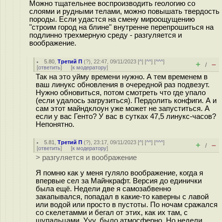
Можно тщательнее воспроизводить геологию со
слоями и рудными телами, можно повышать твердость
породы. Если удастся на смену мироощущению
"строим город на блине" внутренне перепрошиться на
подлинно трехмерную среду - разгуляется и
воображение.
5.80
,
Третий П
(
?
), 22:47, 09/11/2023 [
^
] [
^^
] [
^^^
]
+
–
/
[
ответить
]
[
к модератору
]
Так на это уйму времени нужно. А тем временем в
ваш линукс обновления в очередной раз подвезут.
Нужно обновиться, потом смотреть что где упало
(если удалось загрузиться). Пердолить конфиги. А и
сам этот майндклоун уже может не запуститься. А
если у вас Генто? У вас в сутках 47,5 линукс-часов?
Непонятно.
5.81
,
Третий П
(
?
), 23:17, 09/11/2023 [
^
] [
^^
] [
^^^
]
+
–
/
[
ответить
]
[
к модератору
]
> разгуляется и воображение
Я помню как у меня гуляло воображение, когда я
впервые сел за Майнкрафт. Версия до единички
была ещё. Недели две я самозабвенно
закапывался, попадал в какие-то каверны с лавой
или водой или просто в пустоты. По ночам сражался
со скелетамми и бегал от этих, как их там, с
щупальцами. Ууу, было атмосферно. Но недели