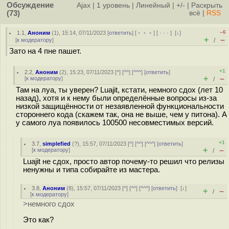
Обсуждение
Ajax
|
1 уровень
|
Линейный
|
+/-
|
Раскрыть
(73)
всё
|
RSS
–6
1.1
,
Аноним
(
1
), 15:14, 07/11/2023 [
ответить
] [
﹢﹢﹢
] [
· · ·
]
[
↓
]
+
–
[
к модератору
]
/
Зато на 4 пне пашет.
+1
2.2
,
Аноним
(
2
), 15:23, 07/11/2023 [
^
] [
^^
] [
^^^
] [
ответить
]
+
–
[
к модератору
]
/
Там на луа, ты уверен? Luajit, кстати, немного сдох (лет 10
назад), хотя и к нему были определённые вопросы из-за
низкой защищённости от незаявленной функциональности
стороннего кода (скажем так, она не выше, чем у питона). А
у самого луа появилось 100500 несовместимых версий.
+1
3.7
,
simplefied
(
?
), 15:57, 07/11/2023 [
^
] [
^^
] [
^^^
] [
ответить
]
+
–
[
к модератору
]
/
Luajit не сдох, просто автор почему-то решил что релизы
ненужны и типа собирайте из мастера.
3.8
,
Аноним
(
8
), 15:57, 07/11/2023 [
^
] [
^^
] [
^^^
] [
ответить
]
[
↓
]
+
–
/
[
к модератору
]
>немного сдох
Это как?