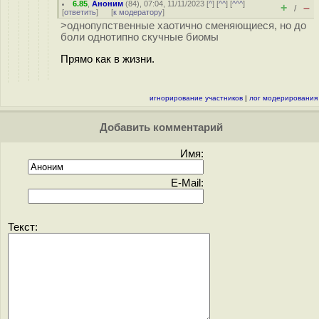
6.85
,
Аноним
(
84
), 07:04, 11/11/2023 [
^
] [
^^
] [
^^^
]
+
–
/
[
ответить
]
[
к модератору
]
>однопупственные хаотично сменяющиеся, но до
боли однотипно скучные биомы
Прямо как в жизни.
игнорирование участников
|
лог модерирования
Добавить комментарий
Имя:
E-Mail:
Текст: