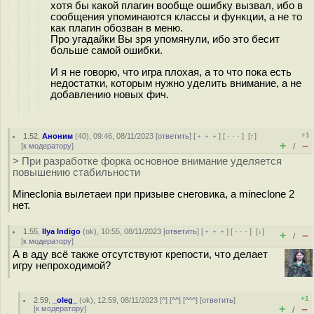
хотя бы какой плагин вообще ошибку вызвал, ибо в
сообщения упоминаются классы и функции, а не то
как плагин обозван в меню.
Про угадайки Вы зря упомянули, ибо это бесит
больше самой ошибки.
И я не говорю, что игра плохая, а то что пока есть
недостатки, которым нужно уделить внимание, а не
добавлению новых фич.
+1
1.52
,
Аноним
(
40
), 09:46, 08/11/2023 [
ответить
] [
﹢﹢﹢
] [
· · ·
]
[
↑
]
+
–
[
к модератору
]
/
> При разработке форка основное внимание уделяется
повышению стабильности
Mineclonia вылетаеи при призыве снеговика, а mineclone 2
нет.
1.55
,
Ilya Indigo
(
ok
), 10:55, 08/11/2023 [
ответить
] [
﹢﹢﹢
] [
· · ·
]
[
↓
]
+
–
/
[
к модератору
]
А в аду всё также отсутствуют крепости, что делает
игру непроходимой?
+1
2.59
,
_oleg_
(
ok
), 12:59, 08/11/2023 [
^
] [
^^
] [
^^^
] [
ответить
]
+
–
[
к модератору
]
/