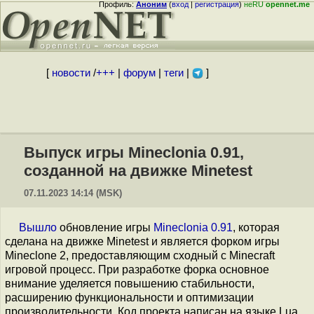
Профиль:
Аноним
(
вход
|
регистрация
)
неRU
opennet.me
[
новости
/
+++
|
форум
|
теги
|
]
Выпуск игры Mineclonia 0.91,
созданной на движке Minetest
07.11.2023 14:14 (MSK)
Вышло
обновление игры
Mineclonia 0.91
, которая
сделана на движке Minetest и является форком игры
Mineclone 2, предоставляющим сходный с Minecraft
игровой процесс. При разработке форка основное
внимание уделяется повышению стабильности,
расширению функциональности и оптимизации
производительности. Код проекта написан на языке Lua