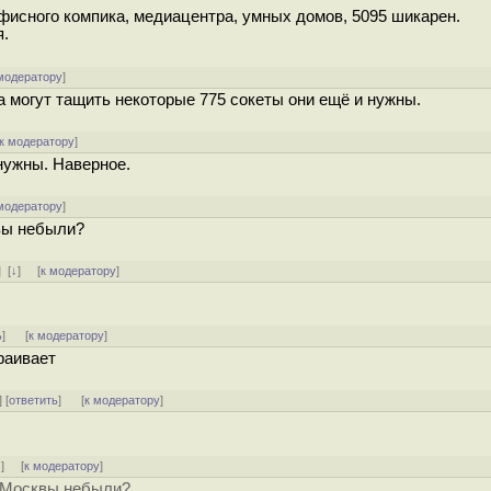
офисного компика, медиацентра, умных домов, 5095 шикарен.
я.
модератору
]
а могут тащить некоторые 775 сокеты они ещё и нужны.
к модератору
]
нужны. Наверное.
модератору
]
квы небыли?
]
[
↓
] [
к модератору
]
ь
]
[
к модератору
]
раивает
] [
ответить
]
[
к модератору
]
↑
] [
к модератору
]
и Москвы небыли?