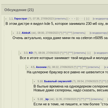
Обсуждение
(21)
1.1
,
Герострат
(
?
), 07:38, 27/09/2023 [
ответить
] [
﹢﹢﹢
] [
· · ·
]
[
↓
] [
к модерато
В этом дистре я видел kde 5, которое занимало 230 мб озу, 
2.2
,
AleksK
(
ok
), 08:00, 27/09/2023 [
^
] [
^^
] [
^^^
] [
ответить
]
[
к модератору
]
Очень актуально, когда даже мини пк на celeron n5095 за
3.3
,
КО
(
?
), 08:09, 27/09/2023 [
^
] [
^^
] [
^^^
] [
ответить
]
[
↓
] [
к модерат
Все в итоге которые занимает твой модный и моло
4.5
,
Аноним
(
5
), 08:22, 27/09/2023 [
^
] [
^^
] [
^^^
] [
ответить
]
[
к 
На целероне браузер все равно не шевелится т
5.10
,
Бывалый смузихлёб
(
?
), 09:54, 27/09/2023 [
^
] [
^^
] [
В былые времена на одноядерном селероне 
Новые даже селероны, надо сказать, весьм
5.18
,
_kp
(
ok
), 11:35, 27/09/2023 [
^
] [
^^
] [
^^^
] [
ответить
]
Если не в теме, не пишите, и тем более "ст