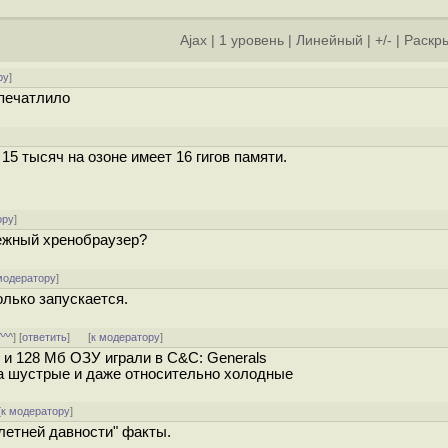
Ajax
|
1 уровень
|
Линейный
|
+/-
|
Раскры
ру
]
впечатлило
 15 тысяч на озоне имеет 16 гигов памяти.
ору
]
дежный хренобраузер?
модератору
]
олько запускается.
^^^
] [
ответить
]
[
к модератору
]
и 128 Мб ОЗУ играли в C&C: Generals
а шустрые и даже относительно холодные
[
к модератору
]
олетней давности" факты.