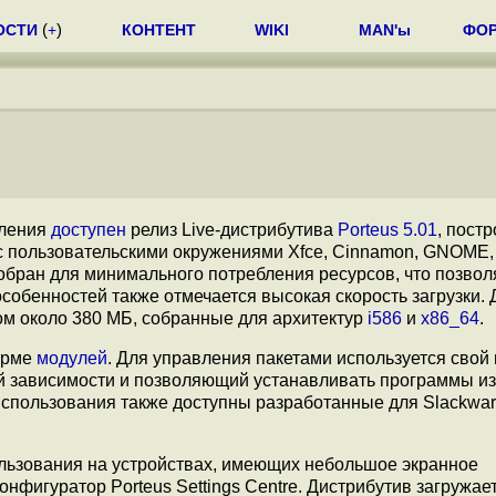
ОСТИ
(
+
)
КОНТЕНТ
WIKI
MAN'ы
ФО
вления
доступен
релиз Live-дистрибутива
Porteus 5.01
, пост
 с пользовательскими окружениями Xfce, Cinnamon, GNOME,
обран для минимального потребления ресурсов, что позвол
собенностей также отмечается высокая скорость загрузки. 
ом около 380 МБ, собранные для архитектур
i586
и
x86_64
.
орме
модулей
. Для управления пакетами используется свой
й зависимости и позволяющий устанавливать программы из
я использования также доступны разработанные для Slackwa
ользования на устройствах, имеющих небольшое экранное
нфигуратор Porteus Settings Centre. Дистрибутив загружает