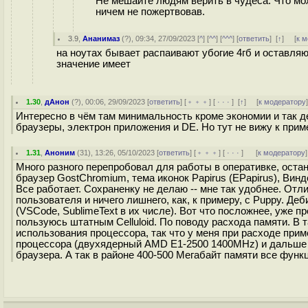
Не мешайте людям верить в чудеса. Что мож
ничем не пожертвовав.
3.9
,
Ананимаз
(
?
), 09:34, 27/09/2023 [
^
] [
^^
] [
^^^
] [
ответить
]
[
↑
] [
к 
на ноутах бывает распаивают убогие 4гб и оставляю
значение имеет
1.30
,
дАнон
(
?
), 00:06, 29/09/2023 [
ответить
] [
﹢﹢﹢
] [
· · ·
]
[
↑
] [
к модератору
Интересно в чём там минимальность кроме экономии и так 
браузеры, электрон приложения и DE. Но тут не вижу к при
1.31
,
Аноним
(
31
), 13:26, 05/10/2023 [
ответить
] [
﹢﹢﹢
] [
· · ·
]
[
к модератору
]
Много разного перепробовал для работы в оперативке, оста
браузер GostChromium, тема иконок Papirus (EPapirus), Ви
Все работает. Сохраненку не делаю -- мне так удобнее. От
пользователя и ничего лишнего, как, к примеру, с Puppy. Д
(VSCode, SublimeText в их числе). Вот что посложнее, уже п
пользуюсь штатным Celluloid. По поводу расхода памяти. В 
использования процессора, так что у меня при расходе прим
процессора (двухядерный AMD E1-2500 1400MHz) и дальше в
браузера. А так в районе 400-500 Мегабайт памяти все функ