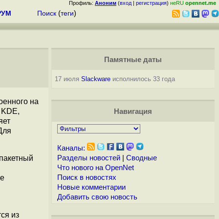
Профиль:
Аноним
(
вход
|
регистрация
)
неRU
opennet.me
РУМ
Поиск
(
теги
)
Памятные даты
17 июля
Slackware
исполнилось 33 года
роенного на
 KDE,
Навигация
яет
Для
Каналы:
 пакетный
Разделы новостей
|
Сводные
Что нового на OpenNet
re
Поиск в новостях
Новые комментарии
Добавить свою новость
ся из