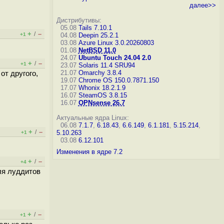
далее>>
Дистрибутивы:
05.08
Tails 7.10.1
+
–
/
+1
04.08
Deepin 25.2.1
03.08
Azure Linux 3.0.20260803
01.08
NetBSD 11.0
24.07
Ubuntu Touch 24.04 2.0
+
–
/
+1
23.07
Solaris 11.4 SRU94
21.07
Omarchy 3.8.4
от другого,
19.07
Chrome OS 150.0.7871.150
17.07
Whonix 18.2.1.9
16.07
SteamOS 3.8.15
16.07
OPNsense 26.7
Актуальные ядра Linux:
06.08
7.1.7
,
6.18.43
,
6.6.149
,
6.1.181
,
5.15.214
,
+
–
/
5.10.263
+1
03.08
6.12.101
Изменения в ядре 7.2
+
–
/
+4
ля луддитов
+
–
/
+1