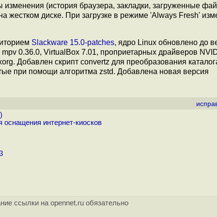
 изменения (история браузера, закладки, загруженные файл
а жестком диске. При загрузке в режиме 'Always Fresh' из
зиторием
Slackware 15.0-patches
, ядро Linux обновлено до ве
 mpv 0.36.0, VirtualBox 7.01, проприетарных драйверов NVID
-xorg. Добавлен скрипт convertz для преобразования каталог
тые при помощи алгоритма zstd. Добавлена новая версия
испра
)
ля оснащения интернет-киосков
3
ние ссылки на opennet.ru обязательно