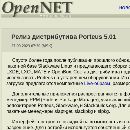
НОВ
Релиз дистрибутива Porteus 5.01
27.09.2023 07:30 (MSK)
Спустя более года после публикации прошлого обно
пакетной базе Slackware Linux и предлагающего сборки
LXDE, LXQt, MATE и OpenBox. Состав дистрибутива под
использовать Porteus на устаревшем оборудовании. Из о
загрузки предлагаются компактные
Live-образы
, размер
Дополнительные приложения распространяются в ф
менеджер PPM (Porteus Package Manager), учитывающи
репозиториев Porteus, Slackware, и Slackbuilds.org. Дл
пакетные менеджеры slapt-get, slackpkg и slpkg.
Интерфейс построен с оглядкой на возможность исп
разрешение. Для настройки используется собственный ко