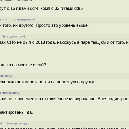
 с 16 гигами ddr4, комп с 32 гигами ddr5
етить
]
[
к модератору
]
и того, ни другого. Просто это уровень выше.
] [
к модератору
]
ах СПб не был с 2018 года, нахожусь в паре тыщ км и от того, и 
олько на москве и спб?
ератору
]
колько потом останется на полезную нагрузку.
к модератору
]
означает повсеместно отключённое кэширование. Васянодистр д
рантированы, да.
ь
]
[
к модератору
]