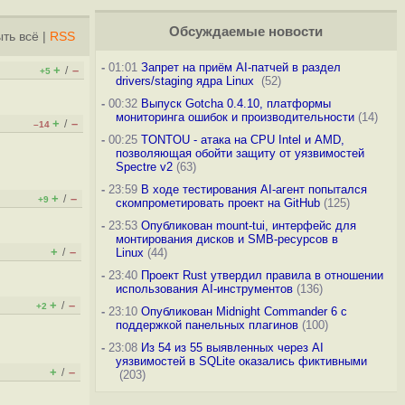
Обсуждаемые новости
ть всё
|
RSS
-
01:01
Запрет на приём AI-патчей в раздел
+
–
/
+5
drivers/staging ядра Linux
(52)
-
00:32
Выпуск Gotcha 0.4.10, платформы
мониторинга ошибок и производительности
(14)
+
–
/
–14
-
00:25
TONTOU - атака на CPU Intel и AMD,
позволяющая обойти защиту от уязвимостей
Spectre v2
(63)
-
23:59
В ходе тестирования AI-агент попытался
+
–
/
+9
скомпрометировать проект на GitHub
(125)
-
23:53
Опубликован mount-tui, интерфейс для
монтирования дисков и SMB-ресурсов в
+
–
/
Linux
(44)
-
23:40
Проект Rust утвердил правила в отношении
использования AI-инструментов
(136)
+
–
/
+2
-
23:10
Опубликован Midnight Commander 6 c
поддержкой панельных плагинов
(100)
-
23:08
Из 54 из 55 выявленных через AI
уязвимостей в SQLite оказались фиктивными
+
–
/
(203)