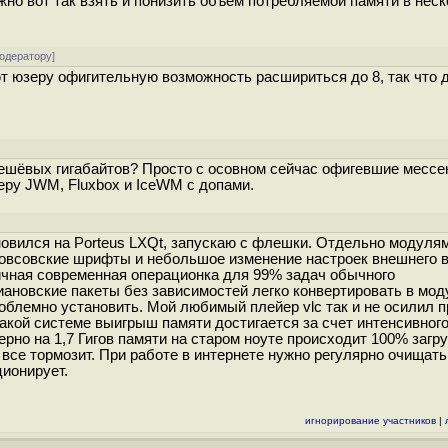
но вот так взять и понизить объём потребляемой памяти в неск
модератору
]
т юзеру офигительную возможность расшириться до 8, так что д
]
дешёвых гигабайтов? Просто с осовном сейчас офигевшие месс
меру JWM, Fluxbox и IceWM с допами.
новился на Porteus LXQt, запускаю с флешки. Отдельно модуля
ндовсовские шрифты и небольшое изменение настроек внешнего в
личная современная операционка для 99% задач обычного
ебиановские пакеты без зависимостей легко конвертировать в мод
роблемно установить. Мой любимый плейер vlc так и не осилил п
такой системе выигрыш памяти достигается за счет интенсивног
ерно на 1,7 Гигов памяти на старом ноуте происходит 100% загру
се тормозит. При работе в интернете нужно регулярно очищать
ционирует.
игнорирование участников
|