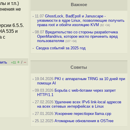
ы и т.п.)
Важное
менения не
-
11.07
GhostLock, BadEpoll и Januscape -
уязвимости в ядре Linux, позволяющие получить
права root и обойти изоляцию KVM
рсии 6.5.5.
(82 +34)
IA 535 и
-
08.07
Вредительство со стороны разработчика
OpenMandriva, которое могло причинить вред
а с
пользователям
(107 +34)
-
Сводка событий за 2025 год
+
–
вить
/
+11
Советы
-
19.04.2026
PKI с аппаратным TRNG за 10 дней при
помощи AI
-
09.03.2026
Борьба с web-ботами через запрет
HTTP/1.1
-
27.02.2026
Удаление всех IPv6 link-local адресов
на всех сетевых интерфейсах в Linux
-
27.01.2026
Ускорение пересборки llama.cpp
-
25.12.2025
Атомарные обновления в OSTree