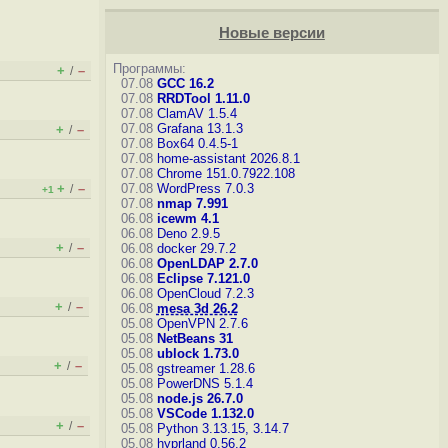
Новые версии
Программы:
+
–
/
07.08
GCC 16.2
07.08
RRDTool 1.11.0
07.08
ClamAV 1.5.4
07.08
Grafana 13.1.3
+
–
/
07.08
Box64 0.4.5-1
07.08
home-assistant 2026.8.1
07.08
Chrome 151.0.7922.108
+
–
07.08
WordPress 7.0.3
/
+1
07.08
nmap 7.991
06.08
icewm 4.1
06.08
Deno 2.9.5
+
–
/
06.08
docker 29.7.2
06.08
OpenLDAP 2.7.0
06.08
Eclipse 7.121.0
06.08
OpenCloud 7.2.3
+
–
/
06.08
mesa 3d 26.2
05.08
OpenVPN 2.7.6
05.08
NetBeans 31
05.08
ublock 1.73.0
+
–
/
05.08
gstreamer 1.28.6
05.08
PowerDNS 5.1.4
05.08
node.js 26.7.0
05.08
VSCode 1.132.0
+
–
/
05.08
Python 3.13.15, 3.14.7
05.08
hyprland 0.56.2