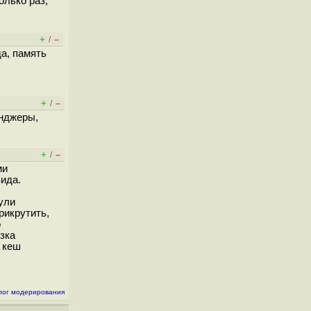
олько раз,
+
–
/
а, память
+
–
/
енджеры,
+
–
/
ми
ида.
ули
рикрутить,
о
зка
 кеш
лог модерирования