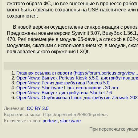
сжатого образа ФС, но все внесённые в процессе работы
могут быть отдельно сохранены на USB-накопителе или н
сохраняются.
В новой версии осуществлена синхронизация с репо
Предложены новые версии Sysvinit 3.07, BusyBox 1.36.1,
470. Perl перемещён в модуль 05-devel, а стек xcb в 002
модулями, сжатыми с использованием xz, в модули, сжа
пользовательского окружения LXQt.
Главная ссылка к новости (
https://forum.porteus.org/view...
OpenNews: Выпуск Porteus Kiosk 5.5.0, дистрибутива д
OpenNews: Релиз дистрибутива Porteus 5.0
OpenNews: Slackware Linux исполнилось 30 лет
OpenNews: Выпуск дистрибутива Slackel 7.6
OpenNews: Опубликован Linux-дистрибутив Zenwalk 202
Лицензия:
CC BY 3.0
Короткая ссылка: https://opennet.ru/59826-porteus
Ключевые слова:
porteus
,
slackware
При перепечатке указа