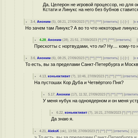
Да, Целерон не игровой процессор, но для 
Кстати и Линукс на него без бубнов ставитс
3.4
,
Аноним
(
5
), 08:21, 27/09/2023 [
^
] [
^^
] [
^^^
] [
ответить
]
[
↓
] [
↑
] [
к 
Но зачем там Линукс? А во то что некоторые линукс
4.28
,
Аноним
(
28
), 21:51, 27/09/2023 [
^
] [
^^
] [
^^^
] [
ответить
]
[
Прескотты с нортвудами, что ли? Ну… кому-то 
3.6
,
Аноним
(
6
), 08:25, 27/09/2023 [
^
] [
^^
] [
^^^
] [
ответить
]
[
↓
] [
↑
] [
к 
То есть, вы за пределами Санкт-Петербурга и Мос
4.13
,
коньюктивит
(
?
), 10:46, 27/09/2023 [
^
] [
^^
] [
^^^
] [
ответить
На пустошах Кор Дуба и Четвёртого Пня?
5.17
,
Аноним
(
17
), 11:32, 27/09/2023 [
^
] [
^^
] [
^^^
] [
ответит
У меня нубук на одноядерном и он меня уст
6.22
,
коньюктивит
(
?
), 16:21, 27/09/2023 [
^
] [
^^
] [
^^^
Да знаю я.
4.21
,
AleksK
(
ok
), 13:59, 27/09/2023 [
^
] [
^^
] [
^^^
] [
ответить
]
[
↓
] [
> То есть, вы за пределами Санкт-Петербурга 