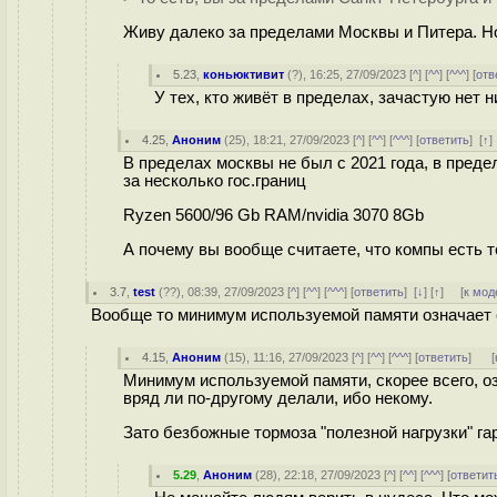
Живу далеко за пределами Москвы и Питера. Ноут
5.23
,
коньюктивит
(
?
), 16:25, 27/09/2023 [
^
] [
^^
] [
^^^
] [
отв
У тех, кто живёт в пределах, зачастую нет н
4.25
,
Аноним
(
25
), 18:21, 27/09/2023 [
^
] [
^^
] [
^^^
] [
ответить
]
[
↑
В пределах москвы не был с 2021 года, в предел
за несколько гос.границ
Ryzen 5600/96 Gb RAM/nvidia 3070 8Gb
А почему вы вообще считаете, что компы есть т
3.7
,
test
(
??
), 08:39, 27/09/2023 [
^
] [
^^
] [
^^^
] [
ответить
]
[
↓
] [
↑
] [
к мод
Вообще то минимум используемой памяти означает с
4.15
,
Аноним
(
15
), 11:16, 27/09/2023 [
^
] [
^^
] [
^^^
] [
ответить
]
[
Минимум используемой памяти, скорее всего, 
вряд ли по-другому делали, ибо некому.
Зато безбожные тормоза "полезной нагрузки" га
5.29
,
Аноним
(
28
), 22:18, 27/09/2023 [
^
] [
^^
] [
^^^
] [
ответит