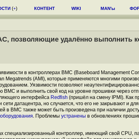
ОСТИ
(
+
)
КОНТЕНТ
WIKI
MAN'ы
ФО
AC, позволяющие удалённо выполнить к
зявимости в контроллерах BMC (Baseboard Management Сontr
 Megatrends (AMI), которые применяются многими произв
орудованием. Уязвимости позволяют неаутентифицированн
 BMC и выполнить свой код на уровне прошивки через отп
вляющего интерфейса
Redfish
(пришёл на смену IPMI). Как п
 сети датацентра, но случается, что его не закрывают и для
ей в BMC также может быть произведена при наличии досту
 оборудования
. Проблемы
устранены
в обновлениях проши
х специализированный контроллер, имеющий свой CPU, па