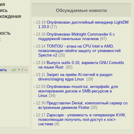
ция
шись
Обсуждаемые новости
охождения
-
13:19
Опубликован дисплейный менеджер LightDM
1.33.0
(17)
ность
-
13:16
Опубликован Midnight Commander 6 c
поддержкой панельных плагинов
(97)
с
-
13:14
TONTOU - атака на CPU Intel и AMD,
позволяющая обойти защиту от уязвимостей
Spectre v2
(25)
-
13:14
Выпуск uutils 0.10, варианта GNU Coreutils
на языке Rust
(92)
+
–
вить
/
+17
-
13:11
Запрет на приём AI-патчей в раздел
drivers/staging ядра Linux
(29)
-
12:53
Опубликован mount-tui, интерфейс для
монтирования дисков и SMB-ресурсов в
Linux
(34)
-
12:30
Представлен Denial, композитный сервер со
встроенным движком Flutter
(20)
-
12:17
Zapscape - уязвимость в гипервизоре KVM,
позволяющая получить root-доступ к хост-
системе
(4)