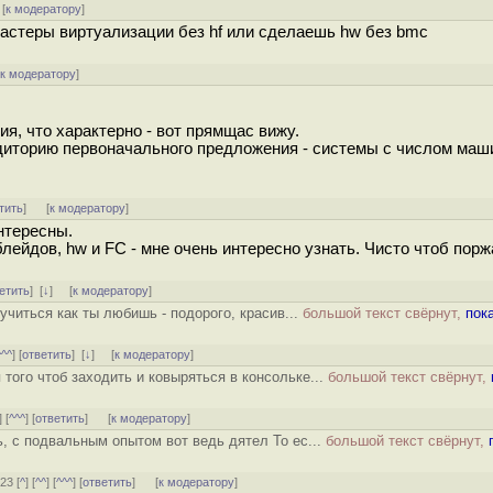
[
к модератору
]
кластеры виртуализации без hf или сделаешь hw без bmc
[
к модератору
]
я, что характерно - вот прямщас вижу.
аудиторию первоначального предложения - системы с числом маш
тить
]
[
к модератору
]
нтересны.
лейдов, hw и FC - мне очень интересно узнать. Чисто чтоб порж
етить
]
[
↓
] [
к модератору
]
учиться как ты любишь - подорого, красив...
большой текст свёрнут,
пок
^^^
] [
ответить
]
[
↓
] [
к модератору
]
 того чтоб заходить и ковыряться в консольке...
большой текст свёрнут,
] [
^^^
] [
ответить
]
[
к модератору
]
ь, с подвальным опытом вот ведь дятел То ес...
большой текст свёрнут,
23 [
^
] [
^^
] [
^^^
] [
ответить
]
[
к модератору
]