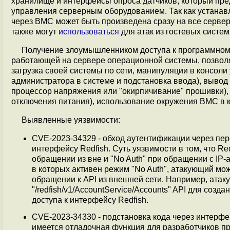
хранилище и интерфейсы опроса датчиков, который пре
управления серверным оборудованием. Так как устанав
через BMC может быть произведена сразу на все сервер
также могут
использоваться
для атак из гостевых систе
Получение злоумышленником доступа к программном
работающей на сервере операционной системы, позволяе
загрузка своей системы по сети, манипуляции в консол
администратора в системе и подстановка ввода), вывод
процессор напряжения или "окирпичивание" прошивки),
отключения питания), использование окружения BMC в к
Выявленные уязвимости:
CVE-2023-34329 - обход аутентификации через пер
интерфейсу Redfish. Суть уязвимости в том, что R
обращении из вне и "No Auth" при обращении с IP
в которых активен режим "No Auth", атакующий м
обращении к API из внешней сети. Например, атак
"/redfish/v1/AccountService/Accounts" API для соз
доступа к интерфейсу Redfish.
CVE-2023-34330 - подстановка кода через интерфей
имеется отладочная функция для разработчиков пр