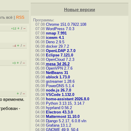
Новые версии
ть всё
|
RSS
Программы:
07.08
Chrome 151.0.7922.108
+
–
/
07.08
WordPress 7.0.3
+12
07.08
nmap 7.991
06.08
icewm 4.1
06.08
Deno 2.9.5
+
–
/
–4
06.08
docker 29.7.2
06.08
OpenLDAP 2.7.0
06.08
Eclipse 7.121.0
06.08
OpenCloud 7.2.3
+
–
/
+3
06.08
mesa 3d 26.2
05.08
OpenVPN 2.7.6
05.08
NetBeans 31
05.08
ublock 1.73.0
05.08
gstreamer 1.28.6
05.08
PowerDNS 5.1.4
05.08
node.js 26.7.0
+
–
/
05.08
VSCode 1.132.0
05.08
home-assistant 2026.8.0
но временем.
05.08
Python 3.13.15, 3.14.7
05.08
hyprland 0.56.2
требован -
04.08
Electron 43.3.0
04.08
Mattermost 11.10.0
04.08
Django 5.2.17, 6.0.8
vln
04.08
Grafana 13.1.2
04.08
GNOME 49.9, 50.4