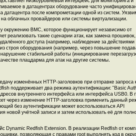
доставляет низкоуровневый интерфейс для мониторинга и
ливаемое в датацентрах оборудование часто унифицирован
а датацентра после компрометации одной из систем. Уязви
м на облачных провайдеров или системы виртуализации.
у окружению BMC, которое функционирует независимо от
т реализовать такие сценарии атак, как замена прошивок,
и удалённого доступа (например, наблюдение за действиями
 из строя оборудования (например, через повышение подав
 нарушение стабильной работы (инициирование перезагруз
ачестве плацдарма для атак на другие системы.
едачу изменённых HTTP-заголовков при отправке запроса 
edfish поддерживает два режима аутентификации: "Basic Aut
-адресов внутреннего интерфейса или интерфейса USB0. В 
ожет через изменение HTTP-заголовка применить данный ре
ующий без аутентификации может воспользоваться API
дания новой учётной записи и затем использовать её для пол
с Dynamic Redfish Extension. В реализации Redfish от ком
ошивки, позволяющая с правами root выполнять код в окр