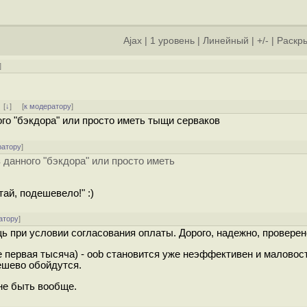
Ajax
|
1 уровень
|
Линейный
|
+/-
|
Раскры
]
]
[
↓
] [
к модератору
]
го "бэкдора" или просто иметь тыщи серваков
ратору
]
 данного "бэкдора" или просто иметь
тай, подешевело!" :)
атору
]
щь при условии согласования оплаты. Дорого, надежно, провере
не первая тысяча) - oob становится уже неэффективен и маловос
ешево обойдутся.
 не быть вообще.