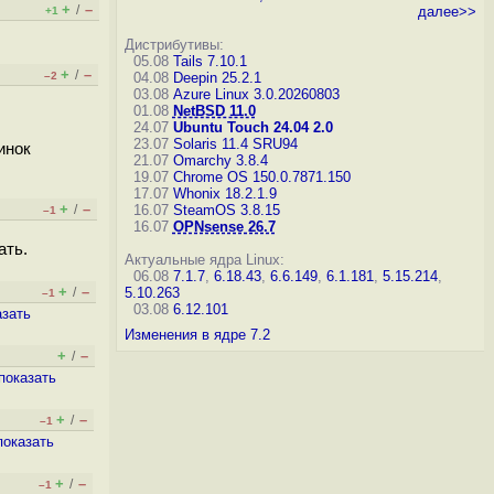
+
–
/
далее>>
+1
Дистрибутивы:
05.08
Tails 7.10.1
+
–
/
–2
04.08
Deepin 25.2.1
03.08
Azure Linux 3.0.20260803
01.08
NetBSD 11.0
24.07
Ubuntu Touch 24.04 2.0
23.07
Solaris 11.4 SRU94
инок
21.07
Omarchy 3.8.4
19.07
Chrome OS 150.0.7871.150
17.07
Whonix 18.2.1.9
+
–
/
16.07
SteamOS 3.8.15
–1
16.07
OPNsense 26.7
ать.
Актуальные ядра Linux:
06.08
7.1.7
,
6.18.43
,
6.6.149
,
6.1.181
,
5.15.214
,
+
–
/
5.10.263
–1
03.08
6.12.101
азать
Изменения в ядре 7.2
+
–
/
показать
+
–
/
–1
показать
+
–
/
–1