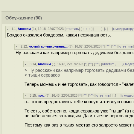
Обсуждение
(90)
1.1
,
Аноним
(
1
), 12:18, 22/07/2023 [
ответить
] [
﹢﹢﹢
] [
· · ·
]
[
↓
] [
к модератору
Бэкдор оказался бэкдором, какая неожиданность.
2.12
,
лютый арчешкольник...
(
?
), 16:07, 22/07/2023 [
^
] [
^^
] [
^^^
] [
ответить
Ну расскажи как например торговать дедиками без данно
3.14
,
Аноним
(
-
), 16:43, 22/07/2023 [
^
] [
^^
] [
^^^
] [
ответить
]
[
к моде
> Ну расскажи как например торговать дедиками без
> тыщи серваков
Теперь можешь и не торговать, как говорится - "нале
3.15
,
пох.
(
?
), 16:43, 22/07/2023 [
^
] [
^^
] [
^^^
] [
ответить
]
[
↓
] [
к модер
э... готов предоставить тебе консультативную помо
То есть, собственно, когда серваков уже "тыщи" (а 
не набегаешься за каждым. Да и тысячи портов нед
Поэтому как раз в таких местах его запросто может