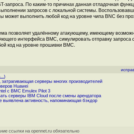
T-запроса. По каким-то причинах данная отладочная функ
 выполнении запросов с локальной системы. Воспользовав
мы может выполнить любой код на уровне чипа BNC без пр
лема позволяет удалённому атакующему, имеющему возмож
яющего интерфейса BMC, симулировать отправку запроса 
бой код на уровне прошивки BMC.
испра
..
)
 затрагивающая серверы многих производителей
веров Huawei
el с BMC Emulex Pilot 3
ть серверы IBM Cloud после смены арендатора
e выявлена активность, напоминающая бэкдор
ние ссылки на opennet.ru обязательно