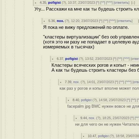
4.35
,
pofigist
(
?
), 10:37, 23/07/2023 [
^
] [
^^
] [
^^^
] [
ответить
]
[
↓
] 
Угу... Расскажи ка мне как ты будешь строить 
5.36
,
пох.
(
?
), 12:20, 23/07/2023 [
^
] [
^^
] [
^^^
] [
ответить
]
Я пока не вижу предложений по оплате.
"кластеры виртуализации" без oob управлени
(хотя это ни разу не попадает в целевую 
измеряемых в тысячах)
6.37
,
pofigist
(
?
), 13:52, 23/07/2023 [
^
] [
^^
] [
^^^
] [
отве
Кластеры всяческих рогов и копыт - неи
А как ты будешь строить кластеры без б
7.39
,
пох.
(
?
), 14:01, 23/07/2023 [
^
] [
^^
] [
^^^
] [
отв
как раз у рогов и копыт вполне может пол
8.40
,
pofigist
(
?
), 14:58, 23/07/2023 [
^
] [
^^
] [
facepalm jpg BMC нужен вовсе не для
9.44
,
пох.
(
?
), 18:25, 23/07/2023 [
^
] [
^^
ни для чего он не нужен Читател
10.47
,
pofigist
(
?
), 18:58, 23/07/20