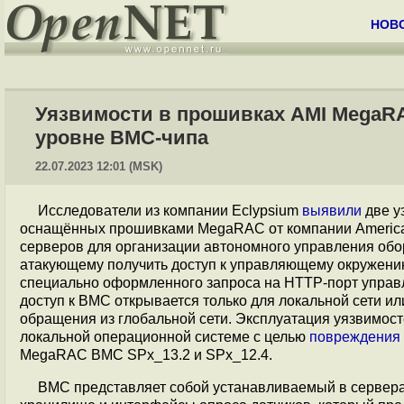
НОВ
Уязвимости в прошивках AMI MegaR
уровне BMC-чипа
22.07.2023 12:01 (MSK)
Исследователи из компании Eclypsium
выявили
две у
оснащённых прошивками MegaRAC от компании American
серверов для организации автономного управления об
атакующему получить доступ к управляющему окружению
специально оформленного запроса на HTTP-порт упра
доступ к BMC открывается только для локальной сети или
обращения из глобальной сети. Эксплуатация уязвимост
локальной операционной системе с целью
повреждения
MegaRAC BMC SPx_13.2 и SPx_12.4.
BMC представляет собой устанавливаемый в сервера