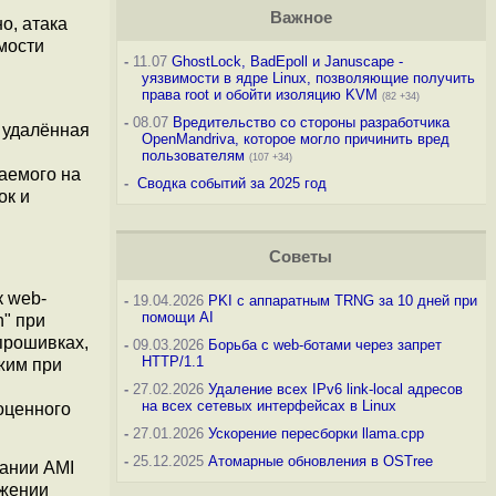
Важное
о, атака
мости
-
11.07
GhostLock, BadEpoll и Januscape -
уязвимости в ядре Linux, позволяющие получить
права root и обойти изоляцию KVM
(82 +34)
-
08.07
Вредительство со стороны разработчика
 удалённая
OpenMandriva, которое могло причинить вред
пользователям
(107 +34)
аемого на
-
Сводка событий за 2025 год
ок и
Советы
к web-
-
19.04.2026
PKI с аппаратным TRNG за 10 дней при
помощи AI
h" при
прошивках,
-
09.03.2026
Борьба с web-ботами через запрет
HTTP/1.1
жим при
-
27.02.2026
Удаление всех IPv6 link-local адресов
на всех сетевых интерфейсах в Linux
ноценного
-
27.01.2026
Ускорение пересборки llama.cpp
-
25.12.2025
Атомарные обновления в OSTree
пании AMI
ужении