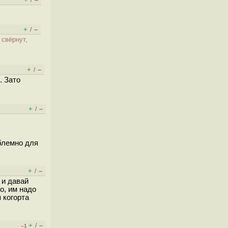
/
+
–
/
 свёрнут,
+
–
/
. Зато
+
–
/
облемно для
+
–
/
 и давай
о, им надо
 когорта
+
–
/
–1