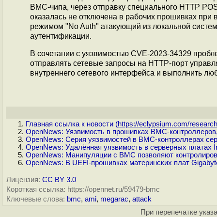
BMC-чипа, через отправку специального HTTP POS
оказалась не отключена в рабочих прошивках при
режимом "No Auth" атакующий из локальной систе
аутентификации.
В сочетании с уязвимостью CVE-2023-34329 проб
отправлять сетевые запросы на HTTP-порт управл
внутреннего сетевого интерфейса и выполнить лю
Главная ссылка к новости (
https://eclypsium.com/research.
OpenNews: Уязвимость в прошивках BMC-контроллеров,
OpenNews: Серия уязвимостей в BMC-контроллерах сер
OpenNews: Удалённая уязвимость в серверных платах Int
OpenNews: Манипуляции с BMC позволяют контролирова
OpenNews: В UEFI-прошивках материнских плат Gigabyt
Лицензия:
CC BY 3.0
Короткая ссылка: https://opennet.ru/59479-bmc
Ключевые слова:
bmc
,
ami
,
megarac
,
attack
При перепечатке указа