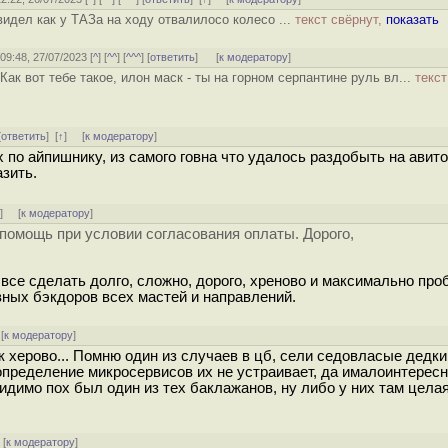
идел как у ТАЗа на ходу отвалилосо колесо ...
текст свёрнут,
показать
 09:48, 27/07/2023 [
^
] [
^^
] [
^^^
] [
ответить
]
[
к модератору
]
 Как вот тебе такое, илон маск - ты на горном серпантине руль вл...
текст
[
ответить
]
[
↑
] [
к модератору
]
 по айпишнику, из самого говна что удалось раздобыть на авито
зить.
↑
] [
к модератору
]
ю помощь при условии согласования оплаты. Дорого,
 все сделать долго, сложно, дорого, хреново и максимально пр
вных бэкдоров всех мастей и направлений.
[
к модератору
]
к херово... Помню один из случаев в цб, сели седовласые дедки
пределение микросервисов их не устраивает, да ималоинтересн
идимо пох был один из тех баклажанов, ну либо у них там целая
[
к модератору
]