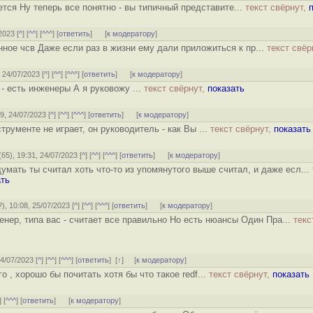
тся Ну теперь все понятно - вы типичный представите...
текст свёрнут,
2023 [
^
] [
^^
] [
^^^
] [
ответить
]
[
к модератору
]
ное чсв Даже если раз в жизни ему дали приложиться к пр...
текст свёр
, 24/07/2023 [
^
] [
^^
] [
^^^
] [
ответить
]
[
к модератору
]
 - есть инженеры А я руковожу ...
текст свёрнут,
показать
19, 24/07/2023 [
^
] [
^^
] [
^^^
] [
ответить
]
[
к модератору
]
трументе не играет, он руководитель - как Вы ...
текст свёрнут,
показать
(
65
), 19:31, 24/07/2023 [
^
] [
^^
] [
^^^
] [
ответить
]
[
к модератору
]
умать ты считал хоть что-то из упомянутого выше считал, и даже есл...
ать
?
), 10:08, 25/07/2023 [
^
] [
^^
] [
^^^
] [
ответить
]
[
к модератору
]
енер, типа вас - считает все правильно Но есть нюансы Один Пра...
текс
24/07/2023 [
^
] [
^^
] [
^^^
] [
ответить
]
[
↑
] [
к модератору
]
 , хорошо бы почитать хотя бы что такое redf...
текст свёрнут,
показать
] [
^^^
] [
ответить
]
[
к модератору
]