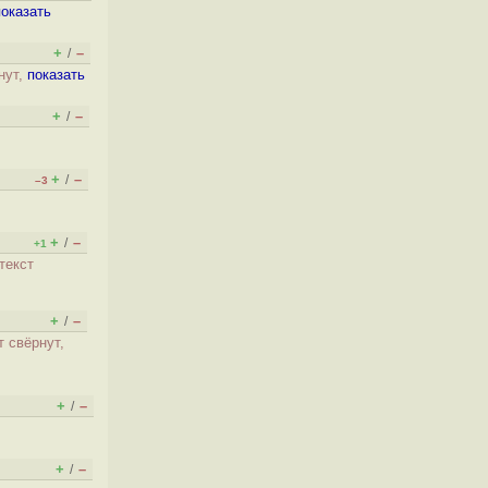
показать
+
–
/
нут,
показать
+
–
/
+
–
/
–3
+
–
/
+1
текст
+
–
/
т свёрнут,
+
–
/
+
–
/