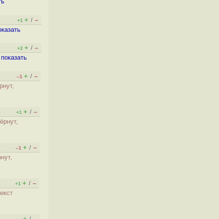
ть
+
–
/
+1
оказать
+
–
/
+2
,
показать
+
–
/
–1
рнут,
+
–
/
+1
ёрнут,
+
–
/
–1
рнут,
+
–
/
+1
текст
+
–