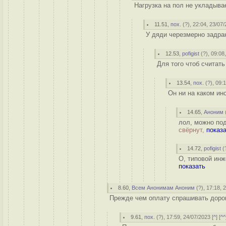
Нагрузка на пол не укладывае
11.51
,
пох.
(
?
), 22:04, 23/07/
У дяди черезмерно задран
12.53
,
pofigist
(
?
), 09:08
Для того чтоб считать
13.54
,
пох.
(
?
), 09:
Он ни на каком инс
14.65
,
Аноним
лол, можно под
свёрнут,
показ
14.72
,
pofigist
(
О, типовой инж
показать
8.60
,
Всем Анонимам Аноним
(
?
), 17:18, 
Прежде чем оплату спрашивать дорого
9.61
,
пох.
(
?
), 17:59, 24/07/2023 [
^
] [
^^