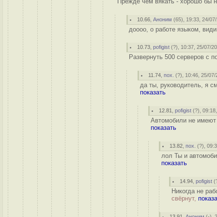
Прежде чем вякать - хорошо бы на
10.66
,
Аноним
(
65
), 19:33, 24/07
доооо, о работе языком, вид
10.73
,
pofigist
(
?
), 10:37, 25/07/20
Развернуть 500 серверов с п
11.74
,
пох.
(
?
), 10:46, 25/07/
да ты, руководитель, я с
показать
12.81
,
pofigist
(
?
), 09:18
Автомобили не имеют 
показать
13.82
,
пох.
(
?
), 09:
лол Ты и автомобил
показать
14.94
,
pofigist
(
Никогда не раб
свёрнут,
показ
13.91
,
Аноним
(
-
), 