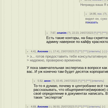
Неправда ваша Я в
14.95
,
пох.
(
?
),
видел он, суко
показать
7.67
,
onanim
(
?
), 22:23, 24/07/2023 [
^
] [
^^
] [
^^^
] 
Есть такие конторы, на баш-скриптах
админу наверное по кайфу красногла
4.41
,
Аноним
(
-
), 17:41, 23/07/2023 [
^
] [
^^
] [
^^^
] [
ответить
]
[
↓
] [
> э... готов предоставить тебе консультативну
> надежно, проверено временем.
У поха замечательная экспертиза в вопросе как
вас. И уж конечно там будет десяток корпорати
5.52
,
анон
(
?
), 03:45, 24/07/2023 [
^
] [
^^
] [
^^^
] [
ответить
]
То-то я думаю, почему в центробанке всё та
рассказывать, что общепринятое(мировое) о
своё определение в документах написать. В
таких "экспертов"
4.69
,
Аноним
(
-
), 06:50, 25/07/2023 [
^
] [
^^
] [
^^^
] [
ответить
]
[
↑
] 