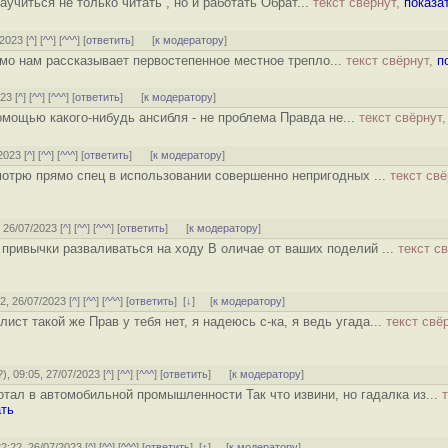
учиться не только читать , но и работать Обрат...
текст свёрнут,
показа
/2023 [
^
] [
^^
] [
^^^
] [
ответить
]
[
к модератору
]
имо нам рассказывает первостепенное местное трепло...
текст свёрнут,
п
23 [
^
] [
^^
] [
^^^
] [
ответить
]
[
к модератору
]
омощью какого-нибудь ансибля - не проблема Правда не...
текст свёрнут
2023 [
^
] [
^^
] [
^^^
] [
ответить
]
[
к модератору
]
мотрю прямо спец в использовании совершенно непригодных ...
текст свё
, 26/07/2023 [
^
] [
^^
] [
^^^
] [
ответить
]
[
к модератору
]
привычки разваливаться на ходу В оличае от ваших поделий ...
текст св
32, 26/07/2023 [
^
] [
^^
] [
^^^
] [
ответить
]
[
↓
] [
к модератору
]
ист такой же Прав у тебя нет, я надеюсь с-ка, я ведь угада...
текст свё
?
), 09:05, 27/07/2023 [
^
] [
^^
] [
^^^
] [
ответить
]
[
к модератору
]
отал в автомобильной промышленности Так что извини, но гадалка из...
ать
22:22, 26/07/2023 [
^
] [
^^
] [
^^^
] [
ответить
]
[
↑
] [
к модератору
]