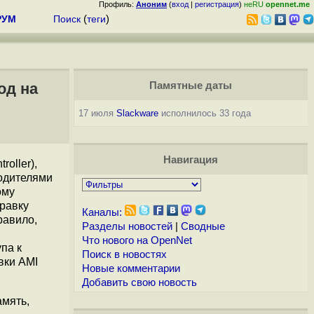
Профиль:
Аноним
(
вход
|
регистрация
)
неRU
opennet.me
РУМ
Поиск
(
теги
)
од на
Памятные даты
17 июля
Slackware
исполнилось 33 года
Навигация
oller),
одителями
ому
равку
Каналы:
равило,
Разделы новостей
|
Сводные
Что нового на OpenNet
па к
Поиск в новостях
вки AMI
Новые комментарии
Добавить свою новость
мять,