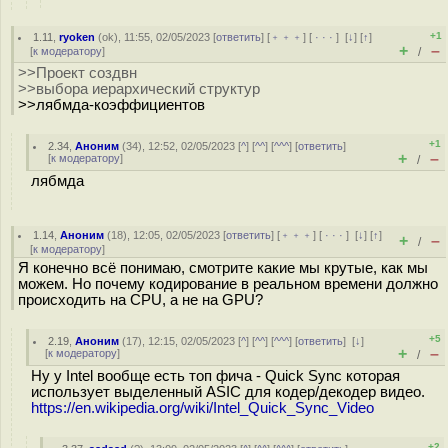
+1
1.11
,
ryoken
(
ok
), 11:55, 02/05/2023 [
ответить
] [
﹢﹢﹢
] [
· · ·
]
[
↓
] [
↑
]
+
–
[
к модератору
]
/
>>Проект создвн
>>выбора иерархический структур
>>лябмда-коэффициентов
+1
2.34
,
Аноним
(
34
), 12:52, 02/05/2023 [
^
] [
^^
] [
^^^
] [
ответить
]
+
–
[
к модератору
]
/
лябмда
1.14
,
Аноним
(
18
), 12:05, 02/05/2023 [
ответить
] [
﹢﹢﹢
] [
· · ·
]
[
↓
] [
↑
]
+
–
/
[
к модератору
]
Я конечно всё понимаю, смотрите какие мы крутые, как мы
можем. Но почему кодирование в реальном времени должно
происходить на CPU, а не на GPU?
+5
2.19
,
Аноним
(
17
), 12:15, 02/05/2023 [
^
] [
^^
] [
^^^
] [
ответить
]
[
↓
]
+
–
[
к модератору
]
/
Ну у Intel вообще есть топ фича - Quick Sync которая
использует выделенный ASIC для кодер/декодер видео.
https://en.wikipedia.org/wiki/Intel_Quick_Sync_Video
+2