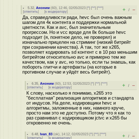
5.32
,
Аноним
(
60
), 12:46, 02/05/2023 [
^
] [
^^
] [
^^^
]
+
–
/
[
ответить
]
[
к модератору
]
Да, справедливости ради, hevc был очень важным
шагом для 4к контента и поддержки нормальной
цветности. Как и avc, был значительным
прогрессом. Но и vcc вроде для 8к больше hevc
подходит (я, понятное дело, не проверял) и
изначально прицелен на стриминг (низкий битрейт
при сохранении качества). А так, тот же x265,
позволяет кодировать sd контент с в 10 раз меньшим
битрейтом относительно avc и примерно тем же
качеством, как у avc, но только, если ты знаешь, как
побороть глитчи и артефакты (на которые в
противном случае и уйдёт весь битрейт).
6.35
,
Аноним
(
60
), 12:53, 02/05/2023 [
^
] [
^^
] [
^^^
]
+
–
/
[
ответить
]
[
к модератору
]
К слову, насколько я понимаю, x265 это
"бесплатная" реализация алгоритмов и стандарта
от индусов. На деле, кодировщики hevc и
алгоритмы, заложенные в них, намного круче,
просто нам это не доступно. Потому что я как то
раз сравнивал с кодировщиком jctvc и x265 бы
откровенно не очень.
6.48
,
Ivan_83
(
ok
), 14:12, 02/05/2023 [
^
] [
^^
] [
^^^
]
+
–
/
[
ответить
]
[
к модератору
]