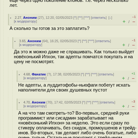
ещё через одно поколение клонов. Т.е. через несколько
лет.
–1
2.27
,
Аноним
(
27
), 12:20, 02/05/2023 [
^
] [
^^
] [
^^^
] [
ответить
]
[
↓
]
+
–
[
к модератору
]
/
А сколько ты готов за это заплатить?
–1
3.65
,
Аноним
(
64
), 16:25, 02/05/2023 [
^
] [
^^
] [
^^^
] [
ответить
]
+
–
[
к модератору
]
/
Да это ж можно даже не спрашивать. Как только выйдет
новёхонький Ипхон, так адепты помчатся покупать и на
цену не посмотрят.
+1
4.68
,
Фанатик
(
?
), 17:38, 02/05/2023 [
^
] [
^^
] [
^^^
] [
ответить
]
+
–
[
к модератору
]
/
Не адепты, а луддитофобы-ньюфаги побегут искать
наполнители для своих душевных пустот
–3
4.70
,
Аноним
(
70
), 17:42, 02/05/2023 [
^
] [
^^
] [
^^^
] [
ответить
]
+
–
[
к модератору
]
/
А на что там смотреть-то? Во-первых, средней руки
программист или сисадмин зарабатывает на
«новёхонький Ипхон» за неделю. Это если сразу по
стикеру оплачивать, без скидок, промоушенов и трейд-
инов. Во-вторых, так делают либо очень богатые, либо
очень тупые. Остальные покупают с трейд-ином