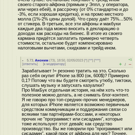
своего старого айфона (прямым у Эппл, у оператора,
или через ебей), в рассрочку (от 0% стандартно и до
-3%, если хорошая кредитка), и на промо местного
молла (1%-2% цены долой). Что сразу даёт 75%…50%
от стикера. В-третьих, все эти айфоны и макбуки
каждые два года можно вносить в декларацию о
доходах как расходы на бизнес. В итоге из своего
кармана придётся заплатить примерно четверть
стоимости, остальное будет компенсировано
налоговыми вычетами, скидками и трейд-ином.
+1
5.73
,
Аноним
(
73
), 18:50, 02/05/2023 [
^
] [
^^
] [
^^^
]
+
–
[
ответить
]
[
к модератору
]
/
Зарабатывает != резонно тратить на это. Сколько
раз себя окупит iPhone за 800 (ок, 600$)? Примерно
0,1? Потому что вы будете смотреть утюбу, тиктоки,
слушать музыку и запускать казуалки?
Про МакБук отдельная история, на нём хоть что-то
полезное можно делать, а не снимать блог-контент.
Я не говорю про топ-средних-прочих менеджеров,
для которых iPhone является возможно первичным
средством коммуникации и поддержания связи со
всякими там партнёрами-боссами, и некоторых
прочих не "программист или сисадмин", которые
тоже используют этот девайс как средство
производство. Вы же говорили про "программист или
сисадмин", какой прок от айфона для них? Точнее,