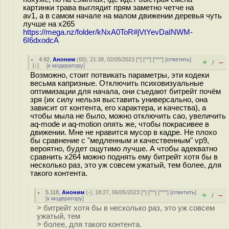
картинки трава выглядит прям заметно четче на
av1, а в самом начале на малом движении деревья чуть
лучше на x265
https://mega.nz/folder/kNxA0ToR#jVtYevDaINWM-
6I6dxodcA
4.92
,
Аноним
(
60
), 21:38, 02/05/2023 [
^
] [
^^
] [
^^^
] [
ответить
]
+
–
/
[
↓
] [
к модератору
]
Возможно, стоит потвикать параметры, эти кодеки
весьма капризные. Отключить психовизуальные
оптимизации для начала, они съедают битрейт почём
зря (их силу нельзя выставить универсально, она
зависит от контента, его характера, и качества), а
чтобы мыла не было, можно отключить сао, увеличить
aq-mode и aq-motion опять же, чтобы покрасивее в
движении. Мне не нравится мусор в кадре. Не плохо
бы сравнение с "медленным и качественным" vp9,
вероятно, будет ощутимо лучше. А чтобы адекватно
сравнить x264 можно поднять ему битрейт хотя бы в
несколько раз, это уж совсем ужатый, тем более, для
такого контента.
5.118
,
Аноним
(
-
), 18:27, 06/05/2023 [
^
] [
^^
] [
^^^
] [
ответить
]
+
–
/
[
к модератору
]
> битрейт хотя бы в несколько раз, это уж совсем
ужатый, тем
> более, для такого контента.