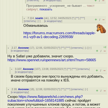
+
–
[
ответить
]
[
к модератору
]
/
Программного _ускорения_ не бывает ...
текст
свёрнут,
показать
7.114
,
soarin
(
ok
), 12:52, 04/05/2023 [
^
] [
^^
] [
^^^
]
+
–
/
[
ответить
]
[
↑
] [
к модератору
]
Обманываешь
https://forums.macrumors.com/threads/apple-
m1-vp9-av1-decoding.2269938/
+2
2.17
,
Аноним
(
17
), 12:06, 02/05/2023 [
^
] [
^^
] [
^^^
] [
ответить
]
[
↓
] [
↑
]
+
–
[
к модератору
]
/
Ну в Safari уже добавили, значит скоро.
https://www.opennet.ru/opennews/art.shtml?num=58665
3.107
,
Аноним
(
107
), 13:08, 03/05/2023 [
^
] [
^^
] [
^^^
] [
ответить
]
+
–
/
[
к модератору
]
В своем браузере они просто вынуждены его добавить,
иначе отправятся на помойку к IE6.
2.18
,
Аноним
(
18
), 12:08, 02/05/2023 [
^
] [
^^
] [
^^^
] [
ответить
]
[
↑
]
+
–
/
[
к модератору
]
Скоро
https://www.flatpanelshd.com/news.php?
subaction=showfull&id=1658141885
сейчас пройдет
поколения улучшенных клонов проца, и потом, а может