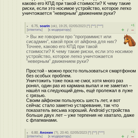
каково его КПД при такой стоимости? К чему такие
риски, если это носимое устройство, которое легко
уничтожается "неверным" движением руки?
+1
6.75
,
soarin
(
ok
), 19:25, 02/05/2023 [
^
] [
^^
] [
^^^
]
+
–
[
ответить
]
[
к модератору
]
/
> Вы же говорили про "программист или
сисадмин", какой прок от айфона для них?
Точнее, каково его КПД при такой
стоимости? К чему такие риски, если это носимое
устройство, которое легко уничтожается
"неверным" движением руки?
Простой - можно просто пользоваться смартфоном
без особых проблем.
Уничтожить тоже пока не смог, хотя много раз
ронял, один раз из кармана выпал и не заметил –
нашёл на следующий день, ещё пролежал в луже
с грязью.
Своим айфоном пользуюсь шесть лет, и вот
сейчас стало заметно устаревание, так что
показатель весьма хороший. Android устройства
больше двух лет – уже терпения не хватало, даже
с флагманами.
+1
6.80
,
Анонин
(
?
), 20:40, 02/05/2023 [
^
] [
^^
] [
^^^
]
+
–
[
ответить
]
[
к модератору
]
/