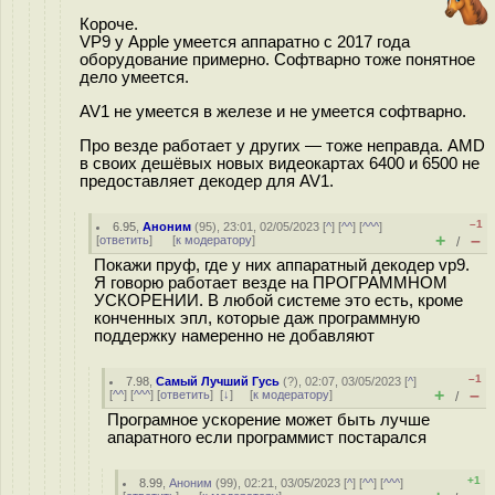
Короче.
VP9 у Apple умеется аппаратно с 2017 года
оборудование примерно. Софтварно тоже понятное
дело умеется.
AV1 не умеется в железе и не умеется софтварно.
Про везде работает у других — тоже неправда. AMD
в своих дешёвых новых видеокартах 6400 и 6500 не
предоставляет декодер для AV1.
–1
6.95
,
Аноним
(
95
), 23:01, 02/05/2023 [
^
] [
^^
] [
^^^
]
+
–
[
ответить
]
[
к модератору
]
/
Покажи пруф, где у них аппаратный декодер vp9.
Я говорю работает везде на ПРОГРАММНОМ
УСКОРЕНИИ. В любой системе это есть, кроме
конченных эпл, которые даж программную
поддержку намеренно не добавляют
–1
7.98
,
Самый Лучший Гусь
(
?
), 02:07, 03/05/2023 [
^
]
+
–
[
^^
] [
^^^
] [
ответить
]
[
↓
] [
к модератору
]
/
Програмное ускорение может быть лучше
апаратного если программист постарался
+1
8.99
,
Аноним
(
99
), 02:21, 03/05/2023 [
^
] [
^^
] [
^^^
]