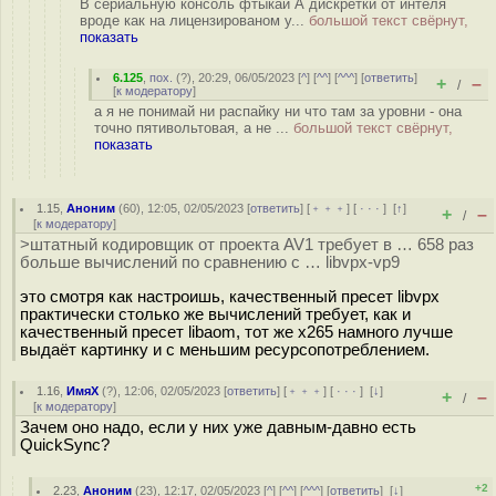
В сериальную консоль фтыкай А дискретки от интеля
вроде как на лицензированом у...
большой текст свёрнут,
показать
6.125
,
пох.
(
?
), 20:29, 06/05/2023 [
^
] [
^^
] [
^^^
] [
ответить
]
+
–
/
[
к модератору
]
а я не понимай ни распайку ни что там за уровни - она
точно пятивольтовая, а не ...
большой текст свёрнут,
показать
1.15
,
Аноним
(
60
), 12:05, 02/05/2023 [
ответить
] [
﹢﹢﹢
] [
· · ·
]
[
↑
]
+
–
/
[
к модератору
]
>штатный кодировщик от проекта AV1 требует в … 658 раз
больше вычислений по сравнению с … libvpx-vp9
это смотря как настроишь, качественный пресет libvpx
практически столько же вычислений требует, как и
качественный пресет libaom, тот же x265 намного лучше
выдаёт картинку и с меньшим ресурсопотреблением.
1.16
,
ИмяХ
(
?
), 12:06, 02/05/2023 [
ответить
] [
﹢﹢﹢
] [
· · ·
]
[
↓
]
+
–
/
[
к модератору
]
Зачем оно надо, если у них уже давным-давно есть
QuickSync?
+2
2.23
,
Аноним
(
23
), 12:17, 02/05/2023 [
^
] [
^^
] [
^^^
] [
ответить
]
[
↓
]