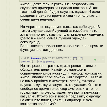
Айфон, даже max, в руках iOS разработчика
окупается примерно за неделю-полторы. А как
тестовый девайс будет служить годами. И если
разделить цену на время жизни - то получается
очень даже недурно.
Но мерить все окупаемостью... так себе идея. В
таком случае самый лучший автомобиль - это
жига или логан, самая лучшая квартира - однушка
где-то в ж мира, самая лучшая одежда -
секондхенд.
Все вышеперечисленное выполняет свои прямые
функции, а стоит дешево.
6.96
,
Аноним
(
70
), 23:22, 02/05/2023 [
^
] [
^^
] [
^^^
]
+
–
/
[
ответить
]
[
к модератору
]
На что резонно тратить мржет решить только
обладатель денег. Какой-то смартфон в
современном мире нужен для комфортной жизни.
Айфон вполне себе приличный смартфон. И таки
не вижу проблем в «смотреть утюбу, тиктоки,
слушать музыку и запускать казуалки». Кто-то в
свободное время телевизор смотрит, кто-то по
горам лазит, кто-то слушает музыку и запускает
казуалки. Кто-то вон и вовсе предвзятую ерунду
на опеннете пишет, как ты, например. В чём
конкретно проблема?