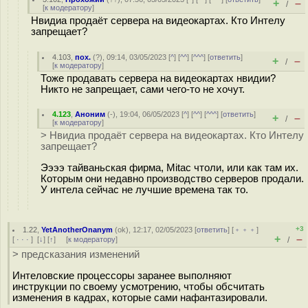
+
–
/
[
к модератору
]
Нвидиа продаёт сервера на видеокартах. Кто Интелу
запрещает?
4.103
,
пох.
(
?
), 09:14, 03/05/2023 [
^
] [
^^
] [
^^^
] [
ответить
]
+
–
/
[
к модератору
]
Тоже продавать сервера на видеокартах нвидии?
Никто не запрещает, сами чего-то не хочут.
4.123
,
Аноним
(
-
), 19:04, 06/05/2023 [
^
] [
^^
] [
^^^
] [
ответить
]
+
–
/
[
к модератору
]
> Нвидиа продаёт сервера на видеокартах. Кто Интелу
запрещает?
Ээээ тайваньская фирма, Mitac чтоли, или как там их.
Которым они недавно производство серверов продали.
У интела сейчас не лучшие времена так то.
+3
1.22
,
YetAnotherOnanym
(
ok
), 12:17, 02/05/2023 [
ответить
] [
﹢﹢﹢
]
+
–
[
· · ·
]
[
↓
] [
↑
] [
к модератору
]
/
> предсказания изменений
Интеловские процессоры заранее выполняют
инструкции по своему усмотрению, чтобы обсчитать
изменения в кадрах, которые сами нафантазировали.