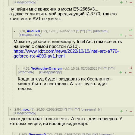
+
–
[
к модератору
]
/
ну найди мне квиксинк в моем E5-2666v3...
а даже если взять мой предыдущий i7-3770, так его
квиксинк в AV1 не умеет.
+4
3.30
,
Аноним
(
17
), 12:31, 02/05/2023 [
^
] [
^^
] [
^^^
] [
ответить
]
+
–
[
к модератору
]
/
Можете добавить видеокарту Intel Arc (там всё есть
начиная с самой простой A310).
https://www.ixbt.com/news/2022/10/19/intel-arc-a770-
geforce-rtx-4090-av1.html
–1
4.53
,
YetAnotherOnanym
(
ok
), 15:02, 02/05/2023 [
^
] [
^^
] [
^^^
]
+
–
[
ответить
]
[
к модератору
]
/
Когда штеуд будет раздавать их бесплатно -
может быть и поставлю. А так - пусть идут
лесом.
2.84
,
пох.
(
?
), 20:56, 02/05/2023 [
^
] [
^^
] [
^^^
] [
ответить
]
[
↑
]
+
–
/
[
к модератору
]
оно в десктопах только есть. А енто - для серверов. У
которых ни qsv, ни вообще видеокарт.
3.102
,
Прохожий
(
??
), 07:56, 03/05/2023 [
^
] [
^^
] [
^^^
] [
ответить
]