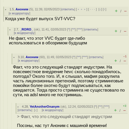
1.5
,
Аноним
(
5
), 11:39, 02/05/2023 [
ответить
] [
﹢﹢﹢
] [
· · ·
]
[
↓
] [
↑
]
+
–
/
[
к модератору
]
Когда уже будет выпуск SVT-VVC?
2.7
,
_RORO_
(
ok
), 11:41, 02/05/2023 [
^
] [
^^
] [
^^^
] [
ответить
]
+
–
/
[
к модератору
]
Не факт, что этот VVC будет где-либо
использоваться в обозримом будущем
–1
3.10
,
Аноним
(
60
), 11:49, 02/05/2023 [
^
] [
^^
] [
^^^
] [
ответить
]
+
–
[
к модератору
]
/
Факт, что это следующий стандарт индустрии. На
повсеместное внедрение hevc сколько понадобилось,
полгода? Около того. И, я слышал, мафия разрулила
часть лицензионных претензий, поэтому стриминговые
помойки более охотно будут подписываться, как
ожидается. Тогда просто стриминга не существовало по
сути, на adsl много не постримишь.
+3
4.28
,
YetAnotherOnanym
(
ok
), 12:24, 02/05/2023 [
^
] [
^^
] [
^^^
]
+
–
[
ответить
]
[
↓
] [
к модератору
]
/
> Факт, что это следующий стандарт индустрии
Посоны, нас тут Аноним с машиной времени!