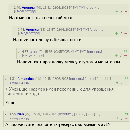
–1
2.40
,
Аноним
(
40
), 13:41, 02/05/2023 [
^
] [
^^
] [
^^^
] [
ответить
]
+
–
[
к модератору
]
/
Напоминает человеческий мозг.
–1
3.43
,
Аноним
(
18
), 13:57, 02/05/2023 [
^
] [
^^
] [
^^^
] [
ответить
]
+
–
[
к модератору
]
/
Напоминает дыру в безопасности.
+1
4.57
,
анон
(
?
), 15:35, 02/05/2023 [
^
] [
^^
] [
^^^
] [
ответить
]
+
–
[
к модератору
]
/
Напоминает прокладку между стулом и монитором.
+3
1.31
,
fumanchez
(
ok
), 12:45, 02/05/2023 [
ответить
] [
﹢﹢﹢
] [
· · ·
]
[
↑
]
+
–
[
к модератору
]
/
> Уменьшен размер имён переменных для упрощения
читаемости кода.
Ясно.
+2
1.55
,
Ivan
(
??
), 15:20, 02/05/2023 [
ответить
] [
﹢﹢﹢
] [
· · ·
]
[
↓
]
+
–
[
к модератору
]
/
А посоветуйте плз torrent-трекер с фильмами в av1?