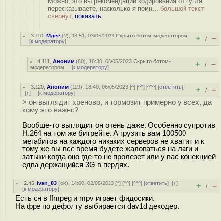
Можно, это вы рекомендации кодирования от гугла
пересказываете, насколько я помн...
большой текст
свёрнут,
показать
3.110
,
Мдее
(
?
), 13:51, 03/05/2023
Скрыто ботом-модератором
+
–
/
[
к модератору
]
4.111
,
Аноним
(
60
), 16:30, 03/05/2023
Скрыто ботом-
+
–
/
модератором
[
к модератору
]
3.120
,
Аноним
(
119
), 18:40, 06/05/2023 [
^
] [
^^
] [
^^^
] [
ответить
]
+
–
/
[
↑
] [
к модератору
]
> он выглядит хреново, и тормозит примерно у всех, да
кому это важно?
Вообще-то выглядит он очень даже. Особенно супротив
H.264 на том же битрейте. А грузить вам 100500
мегабитов на каждого никаких серверов не хватит и к
тому же вы все время будете жаловаться на лаги и
затыки когда оно где-то не пролезет или у вас конекцией
едва держащийся 3G в пердях.
2.45
,
Ivan_83
(
ok
), 14:00, 02/05/2023 [
^
] [
^^
] [
^^^
] [
ответить
]
[
↑
]
+
–
/
[
к модератору
]
Есть он в ffmpeg и mpv играет фидосики.
На фре по дефолту выбирается dav1d декодер.