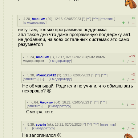
+5
4.20
,
Аноним
(
20
), 12:16, 02/05/2023 [
^
] [
^^
] [
^^^
] [
ответить
]
+
–
[
к модератору
]
/
нету там, только программная поддержка
эпл такое дно что даже программную поддержку ав1
не добавили, на всех остальных системах это само
разумеется
–19
5.24
,
Аноним
(
-
), 12:17, 02/05/2023
Скрыто ботом-
+
–
модератором
[
к модератору
]
/
–2
5.38
,
iPony129412
(
?
), 13:16, 02/05/2023 [
^
] [
^^
] [
^^^
]
+
–
[
ответить
]
[
↓
] [
к модератору
]
/
Не обманывай. Родители не учили, что обманывать
нехорошо? 🤨
6.64
,
Аноним
(
64
), 16:21, 02/05/2023 [
^
] [
^^
] [
^^^
]
+
–
/
[
ответить
]
[
к модератору
]
Смотря, кого.
+1
5.39
,
soarin
(
ok
), 13:21, 02/05/2023 [
^
] [
^^
] [
^^^
] [
ответить
]
+
–
[
↑
] [
к модератору
]
/
Не залогинился 🤨