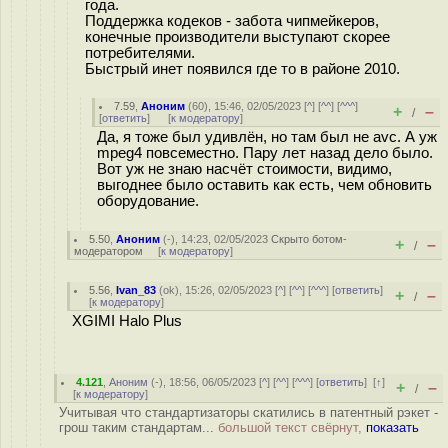
года.
Поддержка кодеков - забота чипмейкеров,
конечные производители выступают скорее
потребителями.
Быстрый инет появился где то в районе 2010.
7.59
,
Аноним
(
60
), 15:46, 02/05/2023 [
^
] [
^^
] [
^^^
]
+
–
/
[
ответить
]
[
к модератору
]
Да, я тоже был удивлён, но там был не avc. А уж
mpeg4 повсеместно. Пару лет назад дело было.
Вот уж не знаю насчёт стоимости, видимо,
выгоднее было оставить как есть, чем обновить
оборудование.
5.50
,
Аноним
(
-
), 14:23, 02/05/2023
Скрыто ботом-
+
–
/
модератором
[
к модератору
]
5.56
,
Ivan_83
(
ok
), 15:26, 02/05/2023 [
^
] [
^^
] [
^^^
] [
ответить
]
+
–
/
[
к модератору
]
XGIMI Halo Plus
4.121
,
Аноним
(
-
), 18:56, 06/05/2023 [
^
] [
^^
] [
^^^
] [
ответить
]
[
↑
]
+
–
/
[
к модератору
]
Учитывая что стандартизаторы скатились в патентный рэкет -
грош таким стандартам...
большой текст свёрнут,
показать