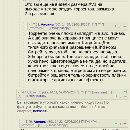
Это вы ещё не видели размера AV1 на
выходе у тех же раздач торрентов, размер в
2-5 раз меньше.
7.51
,
Аноним
(
60
), 14:30, 02/05/2023 [
^
] [
^^
] [
^^^
]
+
–
/
[
ответить
]
[
к модератору
]
Торренты очень плохо выглядят и в avc, я знаю.
А ещё они очень хорошо в принципе не могут
выглядеть, независимо от битрейта. Для
типичного фильма в разрешении fullhd норм
битрейт у avc, чтобы не плеваться, порядка
30mbps и больше. Только выглядит всё равно
хуже hevc. Цветопередача не та, да, но и детали,
качество экшен сцен, качество деталей на
панорамных планах. Битрейтом это не решается,
битрейтом решается только зернистость плёнки
и некоторые артистические эффекты.
+1
4.47
,
Ivan_83
(
ok
), 14:11, 02/05/2023 [
^
] [
^^
] [
^^^
] [
ответить
]
[
↓
]
+
–
[
↑
] [
к модератору
]
/
Вы забываете уточнить какой именно индустрии По
факту это будет та же самая под...
большой текст
свёрнут,
показать
5.49
,
Аноним
(
60
), 14:22, 02/05/2023 [
^
] [
^^
] [
^^^
]
+
–
/
[
ответить
]
[
↓
] [
к модератору
]