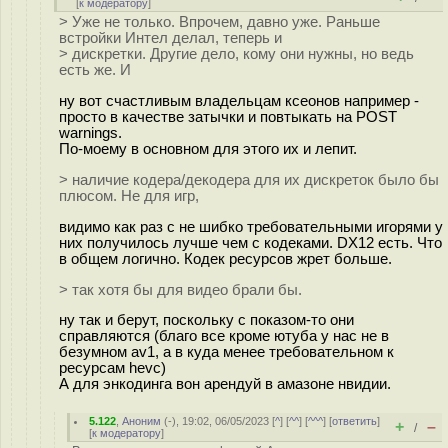
[
к модератору
]
> Уже не только. Впрочем, давно уже. Раньше
встройки Интел делал, теперь и
> дискретки. Другие дело, кому они нужны, но ведь
есть же. И
ну вот счастливым владельцам ксеонов например -
просто в качестве затычки и повтыкать на POST
warnings.
По-моему в основном для этого их и лепит.
> наличие кодера/декодера для их дискреток было бы
плюсом. Не для игр,
видимо как раз с не шибко требовательными игорями у
них получилось лучше чем с кодеками. DX12 есть. Что
в общем логично. Кодек ресурсов жрет больше.
> так хотя бы для видео брали бы.
ну так и берут, поскольку с показом-то они
справляются (благо все кроме ютуба у нас не в
безумном av1, а в куда менее требовательном к
ресурсам hevc)
А для энкодинга вон арендуй в амазоне нвидии.
5.122
,
Аноним
(
-
), 19:02, 06/05/2023 [
^
] [
^^
] [
^^^
] [
ответить
]
+
–
/
[
к модератору
]