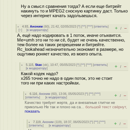
Ну а смысл сравнения тогда? А если еще битрейт
накинуть то и MPEG2 сносную картинку даст. Только
через интернет качать задольаешься.
4.93
,
Аноним
(
60
), 21:42, 02/05/2023 [
^
] [
^^
] [
^^^
] [
ответить
]
+
–
/
[
↑
] [
к модератору
]
А, ещё надо кодировать в 1 поток, иначе отыквится.
Me=umh это ни то ни сё, будет не очень качественно,
тем более на таких резрешении и битрейте.
Rc_lookahead незначительно экономит в размере, но
ощутимо роняет качество, из моего опыта.
5.115
,
Stax
(
ok
), 10:47, 05/05/2023 [
^
] [
^^
] [
^^^
] [
ответить
]
+
–
/
[
к модератору
]
Какой кодек надо?
x265 точно не надо в один поток, это не стоит
того ни при каких настройках.
6.116
,
Аноним
(
60
), 13:06, 05/05/2023 [
^
] [
^^
] [
^^^
]
+
–
/
[
ответить
]
[
к модератору
]
Качество требует жертв, да и внезапные глитчи не
прикольно Не так и плохо на са...
большой текст свёрнут,
показать
7.119
,
Аноним
(
119
), 18:37, 06/05/2023 [
^
] [
^^
] [
^^^
]
+
–
/
[
ответить
]
[
к модератору
]