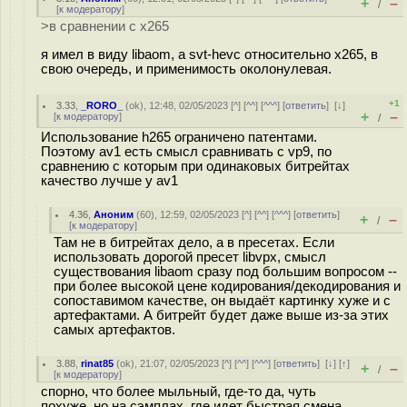
+
–
/
[
к модератору
]
>в сравнении с x265
я имел в виду libaom, а svt-hevc относительно x265, в
свою очередь, и применимость околонулевая.
+1
3.33
,
_RORO_
(
ok
), 12:48, 02/05/2023 [
^
] [
^^
] [
^^^
] [
ответить
]
[
↓
]
+
–
[
к модератору
]
/
Использование h265 ограничено патентами.
Поэтому av1 есть смысл сравнивать с vp9, по
сравнению с которым при одинаковых битрейтах
качество лучше у av1
4.36
,
Аноним
(
60
), 12:59, 02/05/2023 [
^
] [
^^
] [
^^^
] [
ответить
]
+
–
/
[
к модератору
]
Там не в битрейтах дело, а в пресетах. Если
использовать дорогой пресет libvpx, смысл
существования libaom сразу под большим вопросом --
при более высокой цене кодирования/декодирования и
сопоставимом качестве, он выдаёт картинку хуже и с
артефактами. А битрейт будет даже выше из-за этих
самых артефактов.
3.88
,
rinat85
(
ok
), 21:07, 02/05/2023 [
^
] [
^^
] [
^^^
] [
ответить
]
[
↓
] [
↑
]
+
–
/
[
к модератору
]
спорно, что более мыльный, где-то да, чуть
похуже, но на сэмплах, где идет быстрая смена