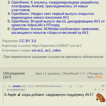
OpenNews: К альянсу, координирующему разработку
платформы Android, присоединилось 14 новых
участников
OpenNews: Увидел свет первый выпуск открытого
видеокодека нового поколения AV1
OpenNews: Второй выпуск dav1d, декодировщика AV1 от
проектов VideoLAN и FFmpeg
OpenNews: Альянс AOMedia опубликовал заявление,
касающееся попыток сбора отчислений за AV1
Лицензия:
CC BY 3.0
Короткая ссылка: https://opennet.ru/59047-svt-av1
Ключевые слова:
svt-av1
,
av1
,
video
При перепечатке указание ссылки на opennet.ru обязательно
Обсуждение
Ajax
|
1 уровень
|
Линейный
|
+/-
|
Раскрыть
(107)
всё
|
RSS
–10
1.1
,
soarin
(
ok
), 11:21, 02/05/2023 [
ответить
] [
﹢﹢﹢
] [
· · ·
]
[
↓
]
+
–
[
к модератору
]
/
А Apple 🍎 когда добавят хардварную поддержку AV1?