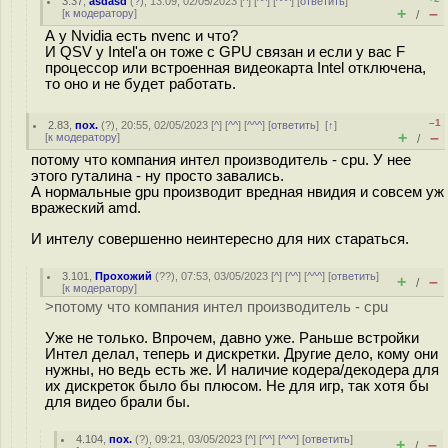
3.37
,
asdasd
(
?
), 13:09, 02/05/2023 [
^
] [
^^
] [
^^^
] [
ответить
]
+
–
[
к модератору
]
/
А у Nvidia есть nvenc и что?
И QSV у Intel'а он тоже с GPU связан и если у вас F
процессор или встроенная видеокарта Intel отключена,
то оно и не будет работать.
–1
2.83
,
пох.
(
?
), 20:55, 02/05/2023 [
^
] [
^^
] [
^^^
] [
ответить
]
[
↑
]
+
–
[
к модератору
]
/
потому что компания интел производитель - cpu. У нее
этого гуталина - ну просто завались.
А нормальные gpu производит вредная нвидия и совсем уж
вражеский amd.
И интелу совершенно неинтересно для них стараться.
3.101
,
Прохожий
(
??
), 07:53, 03/05/2023 [
^
] [
^^
] [
^^^
] [
ответить
]
+
–
/
[
к модератору
]
>потому что компания интел производитель - cpu
Уже не только. Впрочем, давно уже. Раньше встройки
Интел делал, теперь и дискретки. Другие дело, кому они
нужны, но ведь есть же. И наличие кодера/декодера для
их дискреток было бы плюсом. Не для игр, так хотя бы
для видео брали бы.
4.104
,
пох.
(
?
), 09:21, 03/05/2023 [
^
] [
^^
] [
^^^
] [
ответить
]
+
–
/