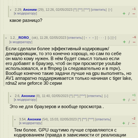
–1
2.29
,
Аноним
(
29
), 12:26, 02/05/2023 [
^
] [
^^
] [
^^^
] [
ответить
]
[
↑
]
+
–
[
к модератору
]
/
какое разницо?
–6
1.2
,
_RORO_
(
ok
), 11:28, 02/05/2023 [
ответить
] [
﹢﹢﹢
] [
· · ·
]
[
↓
] [
↑
]
+
–
[
к модератору
]
/
Если сделали более эффективный кодировщик/
декодировщик, то это конечно хорощо, но сам по себе
он мало кому нужен. В нём будет смысл только если
его добавят в браузер, чтоб он при просмотре youtube
использовался, и в ffmpeg (а следовательно и в mpv).
Вообще конечно такие задачи лучше на gpu выполнять, но
AV1 аппаратно поддерживается только начиная с tiger lake,
rdna2 или geforce 30 серии
+1
2.6
,
Аноним
(
8
), 11:40, 02/05/2023 [
^
] [
^^
] [
^^^
] [
ответить
]
[
↓
]
+
–
[
к модератору
]
/
Это не для браузеров и вообще просмотра .
–2
3.54
,
Аноним
(
54
), 15:03, 02/05/2023 [
^
] [
^^
] [
^^^
] [
ответить
]
+
–
[
к модератору
]
/
Тем более. GPU ощутимо лучше справляются с
кодированием (правда в зависимости от реализации