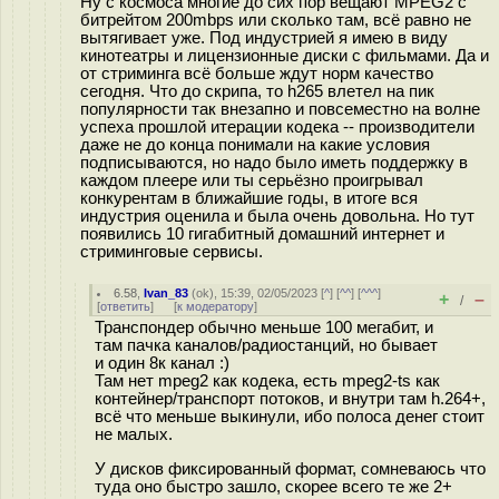
Ну с космоса многие до сих пор вещают MPEG2 с
битрейтом 200mbps или сколько там, всё равно не
вытягивает уже. Под индустрией я имею в виду
кинотеатры и лицензионные диски с фильмами. Да и
от стриминга всё больше ждут норм качество
сегодня. Что до скрипа, то h265 влетел на пик
популярности так внезапно и повсеместно на волне
успеха прошлой итерации кодека -- производители
даже не до конца понимали на какие условия
подписываются, но надо было иметь поддержку в
каждом плеере или ты серьёзно проигрывал
конкурентам в ближайшие годы, в итоге вся
индустрия оценила и была очень довольна. Но тут
появились 10 гигабитный домашний интернет и
стриминговые сервисы.
6.58
,
Ivan_83
(
ok
), 15:39, 02/05/2023 [
^
] [
^^
] [
^^^
]
+
–
/
[
ответить
]
[
к модератору
]
Транспондер обычно меньше 100 мегабит, и
там пачка каналов/радиостанций, но бывает
и один 8к канал :)
Там нет mpeg2 как кодека, есть mpeg2-ts как
контейнер/транспорт потоков, и внутри там h.264+,
всё что меньше выкинули, ибо полоса денег стоит
не малых.
У дисков фиксированный формат, сомневаюсь что
туда оно быстро зашло, скорее всего те же 2+