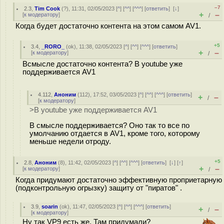
–7
2.3
,
Tim Cook
(
?
), 11:31, 02/05/2023 [
^
] [
^^
] [
^^^
] [
ответить
]
[
↓
]
+
–
[
к модератору
]
/
Когда будет достаточно контента на этом самом AV1.
+5
3.4
,
_RORO_
(
ok
), 11:38, 02/05/2023 [
^
] [
^^
] [
^^^
] [
ответить
]
+
–
[
к модератору
]
/
Всмысле достаточно контента? В youtube уже
поддерживается AV1
4.112
,
Аноним
(
112
), 17:52, 03/05/2023 [
^
] [
^^
] [
^^^
] [
ответить
]
+
–
/
[
к модератору
]
>В youtube уже поддерживается AV1
В смысле поддерживается? Оно так то все по
умолчанию отдается в AV1, кроме того, которому
меньше недели отроду.
+5
2.8
,
Аноним
(
8
), 11:42, 02/05/2023 [
^
] [
^^
] [
^^^
] [
ответить
]
[
↓
] [
↑
]
+
–
[
к модератору
]
/
Когда придумают достаточно эффективную проприетарную
(подконтрольную огрызку) защиту от "пиратов" .
3.9
,
soarin
(
ok
), 11:47, 02/05/2023 [
^
] [
^^
] [
^^^
] [
ответить
]
+
–
/
[
к модератору
]
Ну так VP9 есть же. Там придумали?