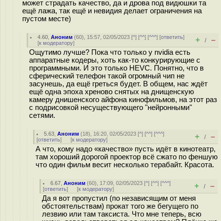
может страдать качество, да и дрова под видюшки та
ещё лажа, так ещё и невидия делает ограничения на
пустом месте)
4.60
,
Аноним
(
60
), 15:57, 02/05/2023 [
^
] [
^^
] [
^^^
] [
ответить
]
+
–
/
[
к модератору
]
Ощутимо лучше? Пока что только у nvidia есть
аппаратные кодеры, хоть как-то конкурирующие с
программными. И это только HEVC. Понятно, что в
сферический телефон такой огромный чип не
засунешь, да ещё греться будет. В общем, нас ждёт
ещё одна эпоха хреново снятых на днищенскую
камеру днишенского айфона кинофильмов, на этот раз
с подрисовкой несуществующего "нейронными"
сетями.
5.63
,
Аноним
(
18
), 16:20, 02/05/2023 [
^
] [
^^
] [
^^^
]
+
–
/
[
ответить
]
[
к модератору
]
А что, кому надо «качество» пусть идёт в кинотеатр,
там хороший дорогой проектор всё сжато по феншую
что один фильм весит несколько терабайт. Красота.
6.67
,
Аноним
(
60
), 17:09, 02/05/2023 [
^
] [
^^
] [
^^^
]
+
–
/
[
ответить
]
[
к модератору
]
Да я вот пропустил (по независящим от меня
обстоятельствам) прокат того же бегущего по
лезвию или там таксиста. Что мне теперь, всю