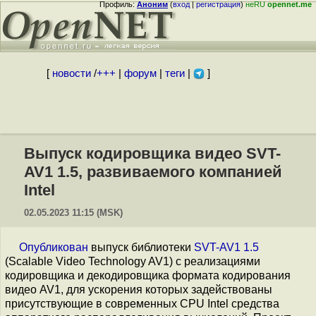
Профиль:
Аноним
(
вход
|
регистрация
)
неRU
opennet.me
[
новости
/
+++
|
форум
|
теги
|
]
Выпуск кодировщика видео SVT-
AV1 1.5, развиваемого компанией
Intel
02.05.2023 11:15 (MSK)
Опубликован
выпуск библиотеки
SVT-AV1 1.5
(Scalable Video Technology AV1) c реализациями
кодировщика и декодировщика формата кодирования
видео AV1, для ускорения которых задействованы
присутствующие в современных CPU Intel средства