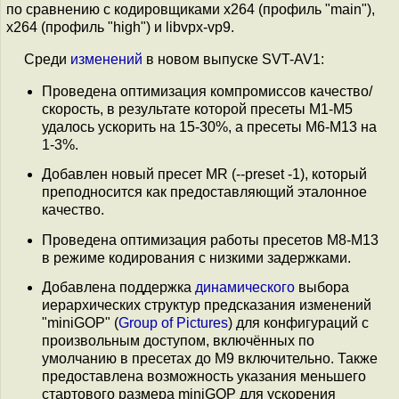
по сравнению с кодировщиками x264 (профиль "main"),
x264 (профиль "high") и libvpx-vp9.
Среди
изменений
в новом выпуске SVT-AV1:
Проведена оптимизация компромиссов качество/
скорость, в результате которой пресеты M1-M5
удалось ускорить на 15-30%, а пресеты M6-M13 на
1-3%.
Добавлен новый пресет MR (--preset -1), который
преподносится как предоставляющий эталонное
качество.
Проведена оптимизация работы пресетов M8-M13
в режиме кодирования с низкими задержками.
Добавлена поддержка
динамического
выбора
иерархических структур предсказания изменений
"miniGOP" (
Group of Pictures
) для конфигураций с
произвольным доступом, включённых по
умолчанию в пресетах до M9 включительно. Также
предоставлена возможность указания меньшего
стартового размера miniGOP для ускорения