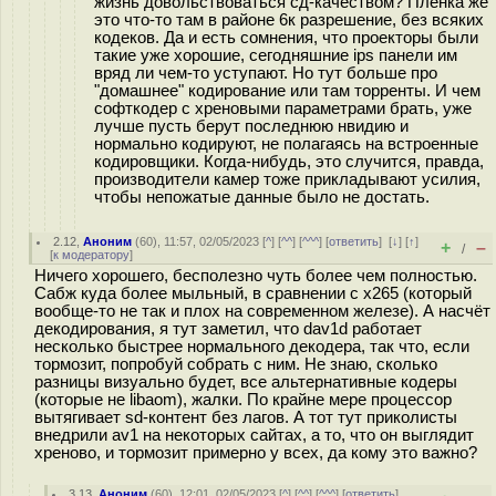
жизнь довольствоваться сд-качеством? Плёнка же
это что-то там в районе 6к разрешение, без всяких
кодеков. Да и есть сомнения, что проекторы были
такие уже хорошие, сегодняшние ips панели им
вряд ли чем-то уступают. Но тут больше про
"домашнее" кодирование или там торренты. И чем
софткодер с хреновыми параметрами брать, уже
лучше пусть берут последнюю нвидию и
нормально кодируют, не полагаясь на встроенные
кодировщики. Когда-нибудь, это случится, правда,
производители камер тоже прикладывают усилия,
чтобы непожатые данные было не достать.
2.12
,
Аноним
(
60
), 11:57, 02/05/2023 [
^
] [
^^
] [
^^^
] [
ответить
]
[
↓
] [
↑
]
+
–
/
[
к модератору
]
Ничего хорошего, бесполезно чуть более чем полностью.
Сабж куда более мыльный, в сравнении с x265 (который
вообще-то не так и плох на современном железе). А насчёт
декодирования, я тут заметил, что dav1d работает
несколько быстрее нормального декодера, так что, если
тормозит, попробуй собрать с ним. Не знаю, сколько
разницы визуально будет, все альтернативные кодеры
(которые не libaom), жалки. По крайне мере процессор
вытягивает sd-контент без лагов. А тот тут приколисты
внедрили av1 на некоторых сайтах, а то, что он выглядит
хреново, и тормозит примерно у всех, да кому это важно?
3.13
,
Аноним
(
60
), 12:01, 02/05/2023 [
^
] [
^^
] [
^^^
] [
ответить
]