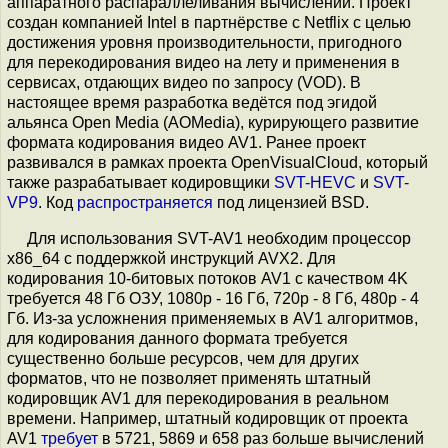
аппаратного распараллеливания вычислений. Проект
создан компанией Intel в партнёрстве с Netflix с целью
достижения уровня производительности, пригодного
для перекодирования видео на лету и применения в
сервисах, отдающих видео по запросу (VOD). В
настоящее время разработка ведётся под эгидой
альянса Open Media (AOMedia), курирующего развитие
формата кодирования видео AV1. Ранее проект
развивался в рамках проекта OpenVisualCloud, который
также разрабатывает кодировщики
SVT-HEVC
и
SVT-
VP9
. Код
распространяется
под лицензией BSD.
Для использования SVT-AV1 необходим процессор
x86_64 с поддержкой инструкций AVX2. Для
кодирования 10-битовых потоков AV1 с качеством 4K
требуется 48 Гб ОЗУ, 1080p - 16 Гб, 720p - 8 Гб, 480p - 4
Гб. Из-за усложнения применяемых в AV1 алгоритмов,
для кодирования данного формата требуется
существенно больше ресурсов, чем для других
форматов, что не позволяет применять штатный
кодировщик AV1 для перекодирования в реальном
времени. Например, штатный кодировщик от проекта
AV1
требует
в 5721, 5869 и 658 раз больше вычислений