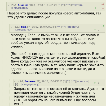
–2
2.54
,
Аноним
(
186
), 14:43, 16/04/2023 [
^
] [
^^
] [
^^^
] [
ответить
]
+
–
[
к модератору
]
/
Первое что делаю после покупки нового автомобиля, так
это удаляю сигнализацию.
+3
3.63
,
пох.
(
?
), 15:57, 16/04/2023 [
^
] [
^^
] [
^^^
] [
ответить
]
+
–
[
к модератору
]
/
Молодец. Тебе не выбьют окна и не пробьют ломом в
пяти местах капот из-за того что ты набухался или
вообще уехал в другой город а твоя тачка орет под
окнами.
(Вот вообще никогда не мог понять этой идиотии. Выж
козлы НИКОГДА не слышите свои драгоценные помойки!
Даже когда они уже на экакуаторе уезжают визжать и
орать в туманную даль. А те кому ваше корыто зачем-то
сдалось - плевать хотели на его визги и писки, да и
отключить за ними не залежится.)
4.93
,
Аноним
(
27
), 19:28, 16/04/2023 [
^
] [
^^
] [
^^^
] [
ответить
]
+
–
/
[
↓
] [
к модератору
]
Защита от того кто не сможет её отключить. А уж он то
понимает если он с такой сиреной будет ехать по
городу какой-нибудь неравнодушный житель или
ДПСник обратить на него внимание. Ещё вопросы
есть?