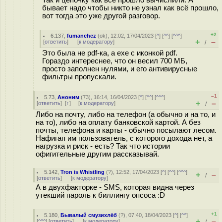
Так и цепочку как все прошло вычислили. А
бывает надо чтобы никто не узнал как всё прошло,
вот тогда это уже другой разговор.
+2
6.137
,
fumanchez
(
ok
), 12:02, 17/04/2023 [
^
] [
^^
] [
^^^
]
+
–
[
ответить
]
[
к модератору
]
/
Это была не pdf-ка, а exe с иконкой pdf.
Гораздо интереснее, что он весил 700 МБ,
просто заполнен нулями, и его антивирусные
фильтры пропускали.
–1
5.73
,
Аноним
(
73
), 16:14, 16/04/2023 [
^
] [
^^
] [
^^^
]
+
–
[
ответить
]
[
↑
] [
к модератору
]
/
Либо на почту, либо на телефон (а обычно и на то, и
на то), либо на оплату банковской картой. А без
почты, телефона и карты - обычно посылают лесом.
Нафигап им пользователь, с которого дохода нет, а
нагрузка и риск - есть? Так что истории
офигительные другим рассказывай.
5.142
,
Tron is Whistling
(
?
), 12:52, 17/04/2023 [
^
] [
^^
] [
^^^
]
+
–
/
[
ответить
]
[
к модератору
]
А в двухфакторке - SMS, которая видна через
утекший пароль к биллингу опсоса :D
+1
5.180
,
Бывалый смузихлёб
(
?
), 07:40, 18/04/2023 [
^
] [
^^
]
+
–
[
^^^
] [
ответить
]
[
к модератору
]