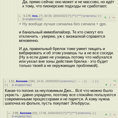
Да, прямо сейчас оно может и не массово, но идёт
к тому, что пионерские подходы не сработают.
5.178
,
пох.
(
?
), 00:39, 18/04/2023 [
^
] [
^^
] [
^^^
] [
ответить
]
[
↑
]
+
–
/
[
к модератору
]
> Ну вообще лучше сигналка без сигнала + gps.
и банальный иммобилайзер. Те кто смогут его
отключить - уверяю, уж с визжалкой справятся
мгновенно.
И да, правильный брелок тоже умеет пищать и
вибрировать и об этом узнаешь ты а не все соседи.
(Ну а если даже не узнаешь потому что набухался
или уехал вне зоны действия брелка - это будет
только твоей а не окружающих проблемой).
+1
1.52
,
Аноним
(
186
), 14:41, 16/04/2023 [
ответить
] [
﹢﹢﹢
] [
· · ·
]
[
↓
]
+
–
[
↑
] [
к модератору
]
/
Какая-то погоня за неуловимым Джо... Всё что можно было
украсть - давно украдено, поэтому все спокойно пользуются
современными процессорами и не парятся. А кому нужна
шапочка из фольги, пусть покупает Эльбрусы.
2.86
,
Аноним
(
82
), 17:46, 16/04/2023 [
^
] [
^^
] [
^^^
] [
ответить
]
[
↓
]
+
–
/
[
к модератору
]