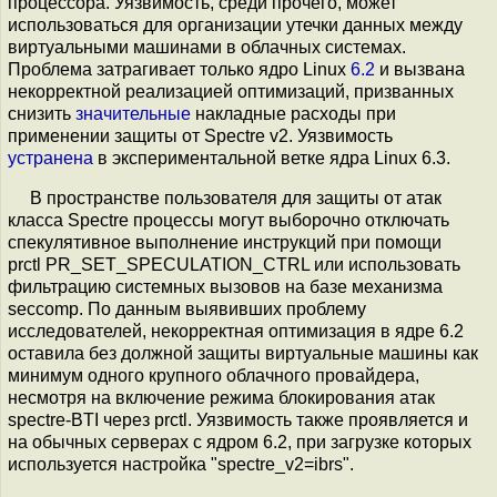
процессора. Уязвимость, среди прочего, может
использоваться для организации утечки данных между
виртуальными машинами в облачных системах.
Проблема затрагивает только ядро Linux
6.2
и вызвана
некорректной реализацией оптимизаций, призванных
снизить
значительные
накладные расходы при
применении защиты от Spectre v2. Уязвимость
устранена
в экспериментальной ветке ядра Linux 6.3.
В пространстве пользователя для защиты от атак
класса Spectre процессы могут выборочно отключать
спекулятивное выполнение инструкций при помощи
prctl PR_SET_SPECULATION_CTRL или использовать
фильтрацию системных вызовов на базе механизма
seccomp. По данным выявивших проблему
исследователей, некорректная оптимизация в ядре 6.2
оставила без должной защиты виртуальные машины как
минимум одного крупного облачного провайдера,
несмотря на включение режима блокирования атак
spectre-BTI через prctl. Уязвимость также проявляется и
на обычных серверах с ядром 6.2, при загрузке которых
используется настройка "spectre_v2=ibrs".