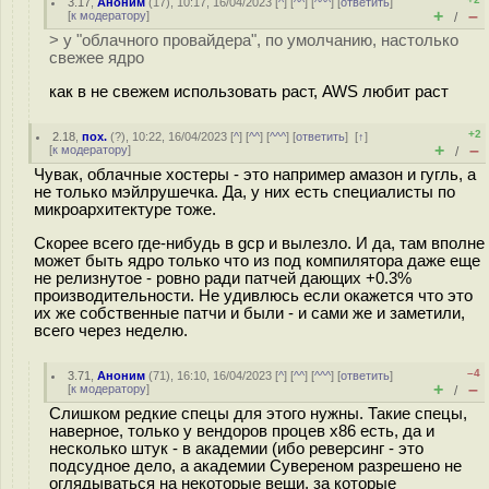
3.17
,
Аноним
(
17
), 10:17, 16/04/2023 [
^
] [
^^
] [
^^^
] [
ответить
]
+
–
[
к модератору
]
/
> у "облачного провайдера", по умолчанию, настолько
свежее ядро
как в не свежем использовать раст, AWS любит раст
+2
2.18
,
пох.
(
?
), 10:22, 16/04/2023 [
^
] [
^^
] [
^^^
] [
ответить
]
[
↑
]
+
–
[
к модератору
]
/
Чувак, облачные хостеры - это например амазон и гугль, а
не только мэйлрушечка. Да, у них есть специалисты по
микроархитектуре тоже.
Скорее всего где-нибудь в gcp и вылезло. И да, там вполне
может быть ядро только что из под компилятора даже еще
не релизнутое - ровно ради патчей дающих +0.3%
производительности. Не удивлюсь если окажется что это
их же собственные патчи и были - и сами же и заметили,
всего через неделю.
–4
3.71
,
Аноним
(
71
), 16:10, 16/04/2023 [
^
] [
^^
] [
^^^
] [
ответить
]
+
–
[
к модератору
]
/
Слишком редкие спецы для этого нужны. Такие спецы,
наверное, только у вендоров процев x86 есть, да и
несколько штук - в академии (ибо реверсинг - это
подсудное дело, а академии Сувереном разрешено не
оглядываться на некоторые вещи, за которые