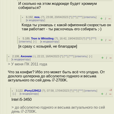
И сколько на этом жодроиде будет хромиум
собираться?
6.192
,
пох.
(
?
), 23:08, 20/04/2023 [
^
] [
^^
] [
^^^
] [
ответить
]
+
–
/
[
к модератору
]
Когда ты узнаешь с какой офигенной скоростью он
там работает - ты расхочешь его собирать ;-)
5.189
,
Tron is Whistling
(
?
), 16:42, 19/04/2023 [
^
] [
^^
] [
^^^
]
+
–
/
[
ответить
]
[
↑
] [
к модератору
]
[я сразу с козырей, не благодари]
2.106
,
Аноним
(
-
), 22:22, 16/04/2023 [
^
] [
^^
] [
^^^
] [
ответить
]
[
↑
]
+
–
/
[
к модератору
]
> У меня ПК 2011 года
Что за конфиг? Ибо это может быть всё что угодно. От
дохлого целерона до абсолютно годного и весьма
актуального по сей день i7-2700K.
–2
3.122
,
iPony129412
(
?
), 07:58, 17/04/2023 [
^
] [
^^
] [
^^^
] [
ответить
]
+
–
[
↓
] [
к модератору
]
/
Intel i5-3450
> до абсолютно годного и весьма актуального по сей
день i7-2700K.