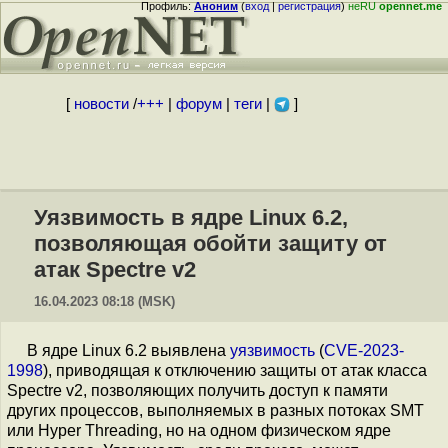
Профиль:
Аноним
(
вход
|
регистрация
)
неRU
opennet.me
[
новости
/
+++
|
форум
|
теги
|
]
Уязвимость в ядре Linux 6.2,
позволяющая обойти защиту от
атак Spectre v2
16.04.2023 08:18 (MSK)
В ядре Linux 6.2 выявлена
уязвимость
(
CVE-2023-
1998
), приводящая к отключению защиты от атак класса
Spectre v2, позволяющих получить доступ к памяти
других процессов, выполняемых в разных потоках SMT
или Hyper Threading, но на одном физическом ядре