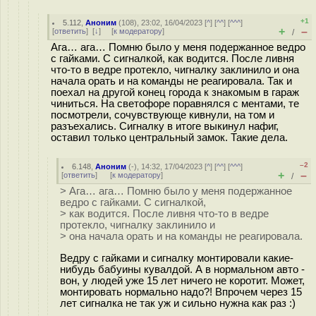
+1
5.112
,
Аноним
(
108
), 23:02, 16/04/2023 [
^
] [
^^
] [
^^^
]
+
–
[
ответить
]
[
↓
] [
к модератору
]
/
Ага… ага… Помню было у меня подержанное ведро
с гайками. С сигналкой, как водится. После ливня
что-то в ведре протекло, чигналку заклинило и она
начала орать и на команды не реагировала. Так и
поехал на другой конец города к знакомым в гараж
чиниться. На светофоре поравнялся с ментами, те
посмотрели, сочувствующе кивнули, на том и
разъехались. Сигналку в итоге выкинул нафиг,
оставил только центральный замок. Такие дела.
–2
6.148
,
Аноним
(
-
), 14:32, 17/04/2023 [
^
] [
^^
] [
^^^
]
+
–
[
ответить
]
[
к модератору
]
/
> Ага… ага… Помню было у меня подержанное
ведро с гайками. С сигналкой,
> как водится. После ливня что-то в ведре
протекло, чигналку заклинило и
> она начала орать и на команды не реагировала.
Ведру с гайками и сигналку монтировали какие-
нибудь бабуины кувалдой. А в нормальном авто -
вон, у людей уже 15 лет ничего не коротит. Может,
монтировать нормально надо?! Впрочем через 15
лет сигналка не так уж и сильно нужна как раз :)