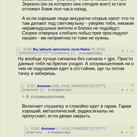
Зеркало (из-за которого она сегодня воет) кстати
отломал бомж пол-часа назад.
А если хорошие люди аккуратно открыв капот что-то
там делают под светомузыку - уверяю тебя, никакие
неравнодушные жители и близко не подойдут.
Скорее отвернув хлебало побыстрее проследуют
нахрен - им неприятности тоже не нужны.
4.114
,
Вы забыли заполнить поле Name
(
?
), 23:32,
+
–
/
16/04/2023 [
^
] [
^^
] [
^^^
] [
ответить
]
[
↑
] [
к модератору
]
Ну вообще лучше сигналка без сигнала + gps. Просто
данные тебе на брелок уходят. А злоумышелнник ни о
чем не подозревая едет в отстойник, где ты потом
тачку и заберешь.
+3
5.117
,
Аноним
(
108
), 23:42, 16/04/2023 [
^
] [
^^
] [
^^^
]
+
–
[
ответить
]
[
↓
] [
к модератору
]
/
> А злоумышелнник
Включает глушилку и спокойно едет в гараж. Гараж
хороший, металлический, радиосигналы не
пропускает, если двери закрыть.
+1
6.147
,
Аноним
(
-
), 14:15, 17/04/2023 [
^
] [
^^
] [
^^^
]
+
–
[
ответить
]
[
к модератору
]
/