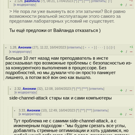
–1
2.126
,
pashev.ru
(
?
), 08:21, 17/04/2023 [
^
] [
^^
] [
^^^
] [
ответить
]
[
↑
]
+
–
[
к модератору
]
/
> Не пора ли уже выкинуть все эти затычки? Всё равно
возможности реальной эксплуатации этого самого за
пределами лабораторных условий не существует.
Ты ещё предложи от Вайланда отказаться )
+1
1.28
,
Аноним
(
27
), 11:22, 16/04/2023 [
ответить
] [
﹢﹢﹢
] [
· · ·
]
[
↓
] [
↑
]
+
–
[
к модератору
]
/
Больше 10 лет назад нам преподаватель в инсте
рассказывал про возможные проблемы с безопасностью из-
за конкурентного выполнения в процессоре. Без
подробностей, но мы думали что он просто паникует
лишнего, а потом всё вон оно как вышло.
2.32
,
Аноним
(
32
), 12:08, 16/04/2023 [
^
] [
^^
] [
^^^
] [
ответить
]
+
–
/
[
к модератору
]
side-channel-attack стары как и сами компьютеры
+2
3.33
,
Аноним
(
10
), 12:49, 16/04/2023 [
^
] [
^^
] [
^^^
] [
ответить
]
+
–
[
к модератору
]
/
Тут проблема не с самими side-channel-attack, а с
инженерным подходом - "мы будем срезать все углы,
добавлять стремные оптимизации и хоть удавимся, но