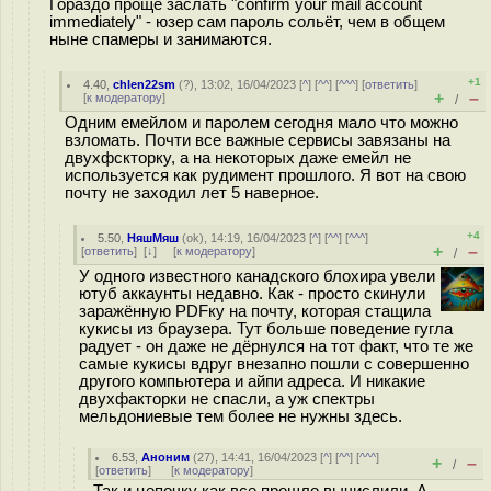
Гораздо проще заслать "confirm your mail account
immediately" - юзер сам пароль сольёт, чем в общем
ныне спамеры и занимаются.
+1
4.40
,
chlen22sm
(
?
), 13:02, 16/04/2023 [
^
] [
^^
] [
^^^
] [
ответить
]
+
–
[
к модератору
]
/
Одним емейлом и паролем сегодня мало что можно
взломать. Почти все важные сервисы завязаны на
двухфскторку, а на некоторых даже емейл не
используется как рудимент прошлого. Я вот на свою
почту не заходил лет 5 наверное.
+4
5.50
,
НяшМяш
(
ok
), 14:19, 16/04/2023 [
^
] [
^^
] [
^^^
]
+
–
[
ответить
]
[
↓
] [
к модератору
]
/
У одного известного канадского блохира увели
ютуб аккаунты недавно. Как - просто скинули
заражённую PDFку на почту, которая стащила
кукисы из браузера. Тут больше поведение гугла
радует - он даже не дёрнулся на тот факт, что те же
самые кукисы вдруг внезапно пошли с совершенно
другого компьютера и айпи адреса. И никакие
двухфакторки не спасли, а уж спектры
мельдониевые тем более не нужны здесь.
6.53
,
Аноним
(
27
), 14:41, 16/04/2023 [
^
] [
^^
] [
^^^
]
+
–
/
[
ответить
]
[
к модератору
]