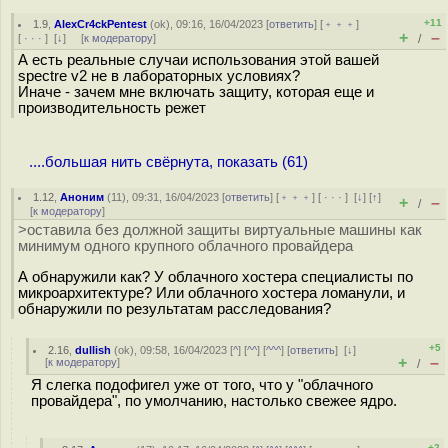
+11
1.9
,
AlexCr4ckPentest
(
ok
), 09:16, 16/04/2023 [
ответить
] [
﹢﹢﹢
]
+
–
[
· · ·
]
[
↓
] [
к модератору
]
/
А есть реальные случаи использования этой вашей
spectre v2 не в лабораторных условиях?
Иначе - зачем мне включать защиту, которая еще и
производительность режет
....большая нить свёрнута, показать (61)
1.12
,
Аноним
(
11
), 09:31, 16/04/2023 [
ответить
] [
﹢﹢﹢
] [
· · ·
]
[
↓
] [
↑
]
+
–
/
[
к модератору
]
>оставила без должной защиты виртуальные машины как
минимум одного крупного облачного провайдера
А обнаружили как? У облачного хостера специалисты по
микроархитектуре? Или облачного хостера ломанули, и
обнаружили по результатам расследования?
+5
2.16
,
dullish
(
ok
), 09:58, 16/04/2023 [
^
] [
^^
] [
^^^
] [
ответить
]
[
↓
]
+
–
[
к модератору
]
/
Я слегка подофигел уже от того, что у "облачного
провайдера", по умолчанию, настолько свежее ядро.
+2