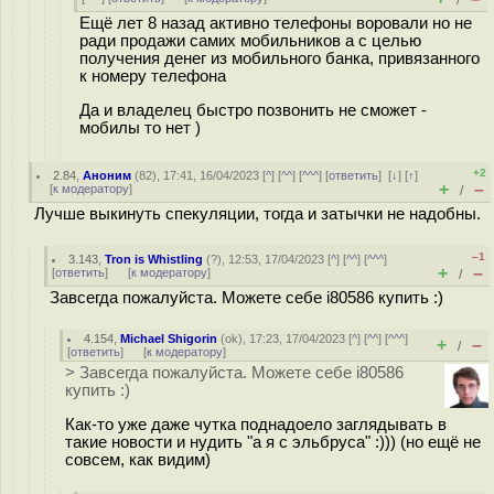
/
Ещё лет 8 назад активно телефоны воровали но не
ради продажи самих мобильников а с целью
получения денег из мобильного банка, привязанного
к номеру телефона
Да и владелец быстро позвонить не сможет -
мобилы то нет )
+2
2.84
,
Аноним
(
82
), 17:41, 16/04/2023 [
^
] [
^^
] [
^^^
] [
ответить
]
[
↓
] [
↑
]
+
–
[
к модератору
]
/
Лучше выкинуть спекуляции, тогда и затычки не надобны.
–1
3.143
,
Tron is Whistling
(
?
), 12:53, 17/04/2023 [
^
] [
^^
] [
^^^
]
+
–
[
ответить
]
[
к модератору
]
/
Завсегда пожалуйста. Можете себе i80586 купить :)
4.154
,
Michael Shigorin
(
ok
), 17:23, 17/04/2023 [
^
] [
^^
] [
^^^
]
+
–
/
[
ответить
]
[
к модератору
]
> Завсегда пожалуйста. Можете себе i80586
купить :)
Как-то уже даже чутка поднадоело заглядывать в
такие новости и нудить "а я с эльбруса" :))) (но ещё не
совсем, как видим)