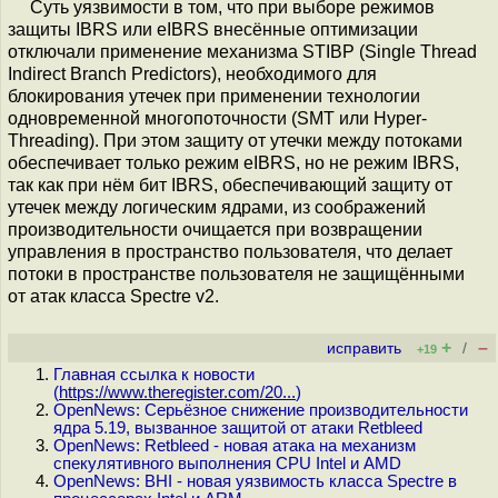
Суть уязвимости в том, что при выборе режимов
защиты IBRS или eIBRS внесённые оптимизации
отключали применение механизма STIBP (Single Thread
Indirect Branch Predictors), необходимого для
блокирования утечек при применении технологии
одновременной многопоточности (SMT или Hyper-
Threading). При этом защиту от утечки между потоками
обеспечивает только режим eIBRS, но не режим IBRS,
так как при нём бит IBRS, обеспечивающий защиту от
утечек между логическим ядрами, из соображений
производительности очищается при возвращении
управления в пространство пользователя, что делает
потоки в пространстве пользователя не защищёнными
от атак класса Spectre v2.
+
–
исправить
/
+19
Главная ссылка к новости
(
https://www.theregister.com/20...
)
OpenNews: Серьёзное снижение производительности
ядра 5.19, вызванное защитой от атаки Retbleed
OpenNews: Retbleed - новая атака на механизм
спекулятивного выполнения CPU Intel и AMD
OpenNews: BHI - новая уязвимость класса Spectre в