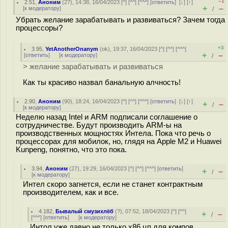
–1
2.51
,
Аноним
(
27
), 14:38, 16/04/2023 [
^
] [
^^
] [
^^^
] [
ответить
]
[
↓
] [
↑
]
+
–
[
к модератору
]
/
Убрать желание зарабатывать и развиваться? Зачем тогда
процессоры?
+3
3.95
,
YetAnotherOnanym
(
ok
), 19:37, 16/04/2023 [
^
] [
^^
] [
^^^
]
+
–
[
ответить
]
[
к модератору
]
/
> желание зарабатывать и развиваться
Как ты красиво назвал банальную алчность!
2.90
,
Аноним
(
90
), 18:24, 16/04/2023 [
^
] [
^^
] [
^^^
] [
ответить
]
[
↓
] [
↑
]
+
–
/
[
к модератору
]
Неделю назад Intel и ARM подписали соглашение о
сотрудничестве. Будут производить ARM-ы на
производственных мощностях Интела. Пока что речь о
процессорах для мобилок, но, глядя на Apple M2 и Huawei
Kunpeng, понятно, что это пока.
3.94
,
Аноним
(
27
), 19:29, 16/04/2023 [
^
] [
^^
] [
^^^
] [
ответить
]
+
–
/
[
к модератору
]
Интел скоро загнется, если не станет контрактным
производителем, как и все.
4.182
,
Бывалый смузихлёб
(
?
), 07:52, 18/04/2023 [
^
] [
^^
]
+
–
/
[
^^^
] [
ответить
]
[
к модератору
]
Интол уже давно не только х86 цп для компов