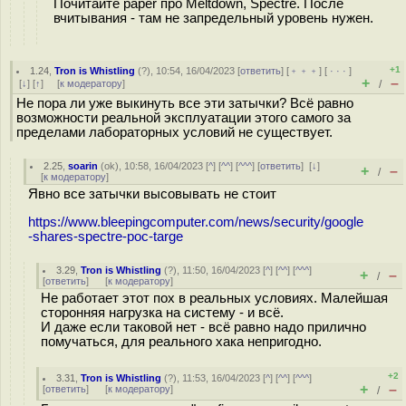
Почитайте paper про Meltdown, Spectre. После
вчитывания - там не запредельный уровень нужен.
+1
1.24
,
Tron is Whistling
(
?
), 10:54, 16/04/2023 [
ответить
] [
﹢﹢﹢
] [
· · ·
]
+
–
[
↓
] [
↑
] [
к модератору
]
/
Не пора ли уже выкинуть все эти затычки? Всё равно
возможности реальной эксплуатации этого самого за
пределами лабораторных условий не существует.
2.25
,
soarin
(
ok
), 10:58, 16/04/2023 [
^
] [
^^
] [
^^^
] [
ответить
]
[
↓
]
+
–
/
[
к модератору
]
Явно все затычки высовывать не стоит
https://www.bleepingcomputer.com/news/security/google
-shares-spectre-poc-targe
3.29
,
Tron is Whistling
(
?
), 11:50, 16/04/2023 [
^
] [
^^
] [
^^^
]
+
–
/
[
ответить
]
[
к модератору
]
Не работает этот пох в реальных условиях. Малейшая
сторонняя нагрузка на систему - и всё.
И даже если таковой нет - всё равно надо прилично
помучаться, для реального хака непригодно.
+2
3.31
,
Tron is Whistling
(
?
), 11:53, 16/04/2023 [
^
] [
^^
] [
^^^
]
+
–
[
ответить
]
[
к модератору
]
/