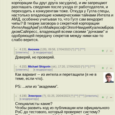
корпорации бы друг друга засудили), и им запрещают
разглашать сведения после ухода от работодателя, и
переходить к конкурентам тоже. Откуда у Гугла спецы,
настолько владеющие коммерческими тайнами Интела и
АМД, особенно учитывая то, что Гугл сам вендорит
чипы? В теории заговора о секретной корпорации
ИнтелАмдАрмГуглМайкрософтЭпплНвидияКуалкомБроа
дкомСайпресс, владеющей всеми своими "дочками" и
одобряющей передачу секретов между ними как-то
слабо верится.
4.131
,
Аноним
(
128
), 09:58, 17/04/2023 [
^
] [
^^
] [
^^^
]
+
–
/
[
ответить
]
[
к модератору
]
Доверяй, но проверяй.
4.153
,
Michael Shigorin
(
ok
), 17:20, 17/04/2023 [
^
] [
^^
] [
^^^
]
+
–
/
[
ответить
]
[
к модератору
]
Как вариант -- из интела и перетащили (я не в
теме, если что).
PS: ...или из "академии".
4.190
,
Электрон
(
?
), 01:25, 20/04/2023 [
^
] [
^^
] [
^^^
] [
ответить
]
+
–
/
[
к модератору
]
Специалисты какие?
Чтобы развить код из публикации или официального
PoC до тестового, который проверяет систему?