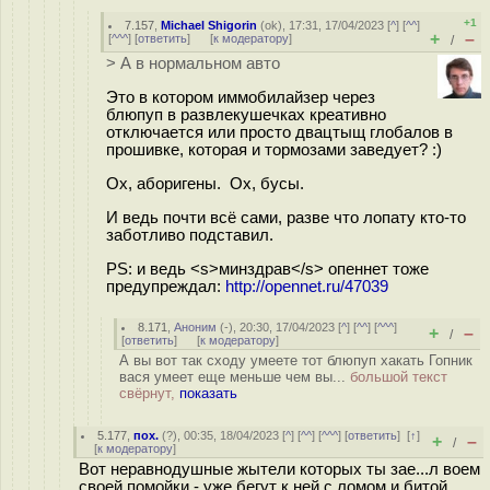
+1
7.157
,
Michael Shigorin
(
ok
), 17:31, 17/04/2023 [
^
] [
^^
]
+
–
[
^^^
] [
ответить
]
[
к модератору
]
/
> А в нормальном авто
Это в котором иммобилайзер через
блюпуп в развлекушечках креативно
отключается или просто двацтыщ глобалов в
прошивке, которая и тормозами заведует? :)
Ох, аборигены. Ох, бусы.
И ведь почти всё сами, разве что лопату кто-то
заботливо подставил.
PS: и ведь <s>минздрав</s> опеннет тоже
предупреждал:
http://opennet.ru/47039
8.171
,
Аноним
(
-
), 20:30, 17/04/2023 [
^
] [
^^
] [
^^^
]
+
–
/
[
ответить
]
[
к модератору
]
А вы вот так сходу умеете тот блюпуп хакать Гопник
вася умеет еще меньше чем вы...
большой текст
свёрнут,
показать
5.177
,
пох.
(
?
), 00:35, 18/04/2023 [
^
] [
^^
] [
^^^
] [
ответить
]
[
↑
]
+
–
/
[
к модератору
]
Вот неравнодушные жытели которых ты зае...л воем
своей помойки - уже бегут к ней с ломом и битой.