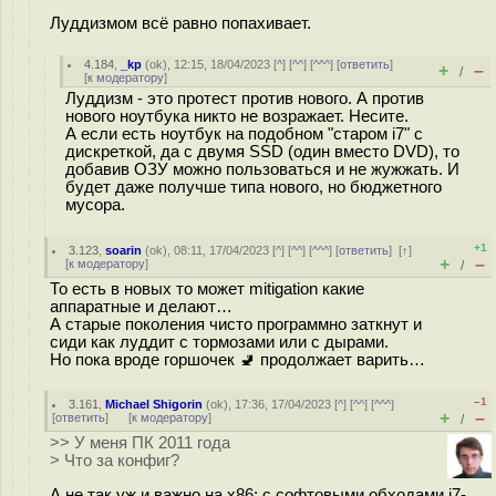
Луддизмом всё равно попахивает.
4.184
,
_kp
(
ok
), 12:15, 18/04/2023 [
^
] [
^^
] [
^^^
] [
ответить
]
+
–
/
[
к модератору
]
Луддизм - это протест против нового. А против
нового ноутбука никто не возражает. Несите.
А если есть ноутбук на подобном "старом i7" с
дискреткой, да с двумя SSD (один вместо DVD), то
добавив ОЗУ можно пользоваться и не жужжать. И
будет даже получше типа нового, но бюджетного
мусора.
+1
3.123
,
soarin
(
ok
), 08:11, 17/04/2023 [
^
] [
^^
] [
^^^
] [
ответить
]
[
↑
]
+
–
[
к модератору
]
/
То есть в новых то может mitigation какие
аппаратные и делают…
А старые поколения чисто программно заткнут и
сиди как луддит с тормозами или с дырами.
Но пока вроде горшочек 🚽 продолжает варить…
–1
3.161
,
Michael Shigorin
(
ok
), 17:36, 17/04/2023 [
^
] [
^^
] [
^^^
]
+
–
[
ответить
]
[
к модератору
]
/
>> У меня ПК 2011 года
> Что за конфиг?
А не так уж и важно на x86: с софтовыми обходами i7-