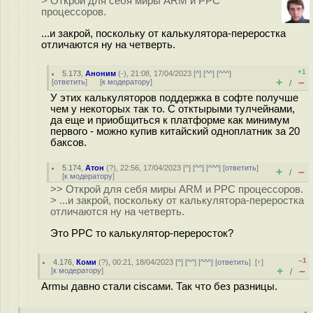
> Открой для себя миры ARM и PPC
процессоров.
...и закрой, поскольку от калькулятора-переростка
отличаются ну на четверть.
+1
5.173
,
Аноним
(
-
), 21:08, 17/04/2023 [
^
] [
^^
] [
^^^
]
+
–
[
ответить
]
[
к модератору
]
/
У этих калькуляторов поддержка в софте получше
чем у некоторых так то. С отктырыми тулчейнами,
да еще и приобщиться к платформе как минимум
первого - можно купив китайский одноплатник за 20
баксов.
5.174
,
Атон
(
?
), 22:56, 17/04/2023 [
^
] [
^^
] [
^^^
] [
ответить
]
+
–
/
[
к модератору
]
>> Открой для себя миры ARM и PPC процессоров.
> ...и закрой, поскольку от калькулятора-переростка
отличаются ну на четверть.
Это PPC то калькулятор-переросток?
–1
4.176
,
Коми
(
?
), 00:21, 18/04/2023 [
^
] [
^^
] [
^^^
] [
ответить
]
[
↑
]
+
–
[
к модератору
]
/
Armы давно стали ciscами. Так что без разницы.