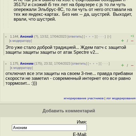
3517U и схожий i5 тех лет на браузере с js то ли чуть
опережали Эльбрус-8С, то ли чуть от него отставали на
тех же яндекс-картах. Без них -- да, шустрей. Выходит,
врали, что шустрей.
+1
1.144
,
Аноний
(
?
), 13:52, 17/04/2023 [
ответить
] [
﹢﹢﹢
] [
· · ·
]
[
↑
]
+
–
[
к модератору
]
/
Это уже стало доброй традицией... Ждем патч с защитой
защиты защиты защиты от атак Spectre v2...
1.175
,
Аноним
(
175
), 23:32, 17/04/2023 [
ответить
] [
﹢﹢﹢
] [
· · ·
]
+
–
/
[
к модератору
]
отключил все эти защиты на своем 3-пне... правда прибавки
скорости не заметил - современный интернет его все равно
торрмозит... :)))
игнорирование участников
|
лог модерирования
Добавить комментарий
Имя:
E-Mail: