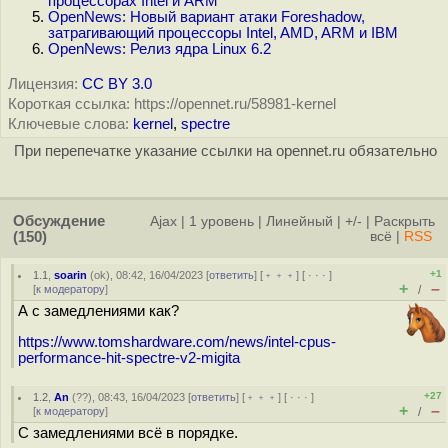
процессорах Intel и ARM
OpenNews: Новый вариант атаки Foreshadow,
затрагивающий процессоры Intel, AMD, ARM и IBM
OpenNews: Релиз ядра Linux 6.2
Лицензия:
CC BY 3.0
Короткая ссылка: https://opennet.ru/58981-kernel
Ключевые слова:
kernel
,
spectre
При перепечатке указание ссылки на opennet.ru обязательно
Обсуждение
Ajax
|
1 уровень
|
Линейный
|
+/-
|
Раскрыть
(150)
всё
|
RSS
+1
1.1
,
soarin
(
ok
), 08:42, 16/04/2023 [
ответить
] [
﹢﹢﹢
] [
· · ·
]
+
–
[
к модератору
]
/
А с замедлениями как?
https://www.tomshardware.com/news/intel-cpus-
performance-hit-spectre-v2-migita
+27
1.2
,
An
(
??
), 08:43, 16/04/2023 [
ответить
] [
﹢﹢﹢
] [
· · ·
]
+
–
[
к модератору
]
/
С замедлениями всё в порядке.