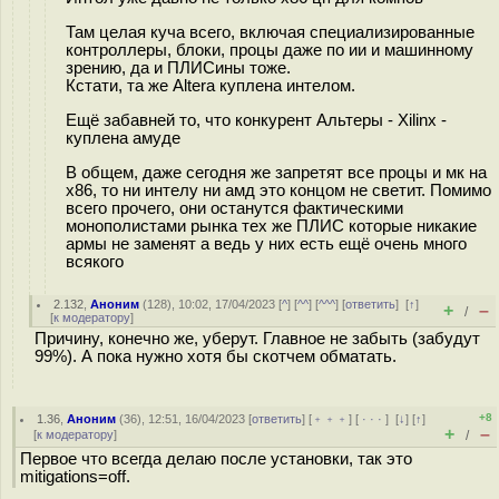
Там целая куча всего, включая специализированные
контроллеры, блоки, процы даже по ии и машинному
зрению, да и ПЛИСины тоже.
Кстати, та же Altera куплена интелом.
Ещё забавней то, что конкурент Альтеры - Xilinx -
куплена амуде
В общем, даже сегодня же запретят все процы и мк на
х86, то ни интелу ни амд это концом не светит. Помимо
всего прочего, они останутся фактическими
монополистами рынка тех же ПЛИС которые никакие
армы не заменят а ведь у них есть ещё очень много
всякого
2.132
,
Аноним
(
128
), 10:02, 17/04/2023 [
^
] [
^^
] [
^^^
] [
ответить
]
[
↑
]
+
–
/
[
к модератору
]
Причину, конечно же, уберут. Главное не забыть (забудут
99%). А пока нужно хотя бы скотчем обматать.
+8
1.36
,
Аноним
(
36
), 12:51, 16/04/2023 [
ответить
] [
﹢﹢﹢
] [
· · ·
]
[
↓
] [
↑
]
+
–
[
к модератору
]
/
Первое что всегда делаю после установки, так это
mitigations=off.