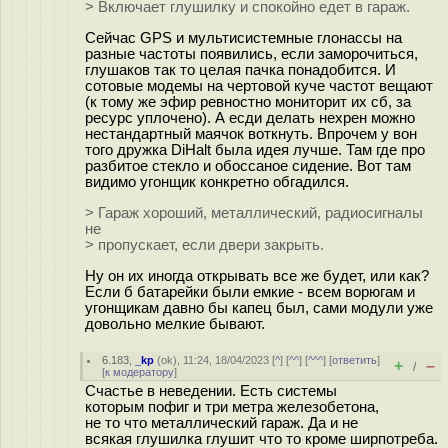
> Включает глушилку и спокойно едет в гараж.
Сейчас GPS и мультисистемные глонассы на
разные частоты появились, если заморочиться,
глушаков так то целая пачка понадобится. И
сотовые модемы на чертовой куче частот вещают
(к тому же эфир ревностно мониторит их сб, за
ресурс уплочено). А есди делать нехрен можно
нестандартный маячок воткнуть. Впрочем у вон
того дружка DiHalt была идея лучше. Там где про
разбитое стекло и обоссаное сидение. Вот там
видимо угонщик конкретно обгадился.
> Гараж хороший, металлический, радиосигналы
не
> пропускает, если двери закрыть.
Ну он их иногда открывать все же будет, или как?
Если б батарейки были емкие - всем ворюгам и
угонщикам давно бы капец был, сами модули уже
довольно мелкие бывают.
6.183
,
_kp
(
ok
), 11:24, 18/04/2023 [
^
] [
^^
] [
^^^
] [
ответить
]
+
–
/
[
к модератору
]
Счастье в неведении. Есть системы
которым пофиг и три метра железобетона,
не то что металлический гараж. Да и не
всякая глушилка глушит что то кроме ширпотреба.