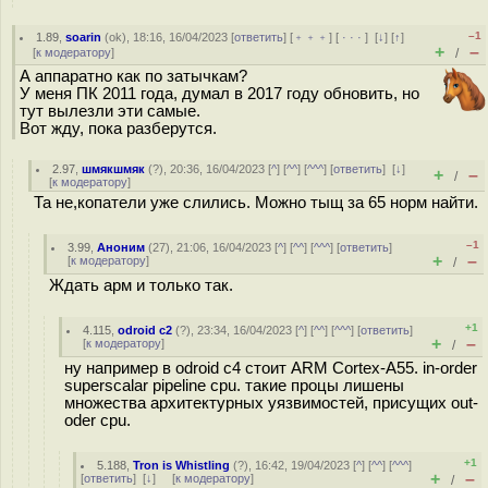
–1
1.89
,
soarin
(
ok
), 18:16, 16/04/2023 [
ответить
] [
﹢﹢﹢
] [
· · ·
]
[
↓
] [
↑
]
+
–
[
к модератору
]
/
А аппаратно как по затычкам?
У меня ПК 2011 года, думал в 2017 году обновить, но
тут вылезли эти самые.
Вот жду, пока разберутся.
2.97
,
шмякшмяк
(
?
), 20:36, 16/04/2023 [
^
] [
^^
] [
^^^
] [
ответить
]
[
↓
]
+
–
/
[
к модератору
]
Та не,копатели уже слились. Можно тыщ за 65 норм найти.
–1
3.99
,
Аноним
(
27
), 21:06, 16/04/2023 [
^
] [
^^
] [
^^^
] [
ответить
]
+
–
[
к модератору
]
/
Ждать арм и только так.
+1
4.115
,
odroid c2
(
?
), 23:34, 16/04/2023 [
^
] [
^^
] [
^^^
] [
ответить
]
+
–
[
к модератору
]
/
ну например в odroid c4 стоит ARM Cortex-A55. in-order
superscalar pipeline cpu. такие процы лишены
множества архитектурных уязвимостей, присущих out-
oder cpu.
+1
5.188
,
Tron is Whistling
(
?
), 16:42, 19/04/2023 [
^
] [
^^
] [
^^^
]
+
–
[
ответить
]
[
↓
] [
к модератору
]
/