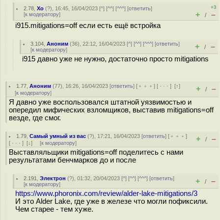
+3
2.78
,
Xo
(
?
), 16:45, 16/04/2023 [
^
] [
^^
] [
^^^
] [
ответить
]
+
–
[
к модератору
]
/
i915.mitigations=off если есть ещё встройка
3.104
,
Аноним
(
36
), 22:12, 16/04/2023 [
^
] [
^^
] [
^^^
] [
ответить
]
+
–
/
[
к модератору
]
i915 давно уже не нужно, достаточно просто mitigations
1.77
,
Аноним
(
77
), 16:26, 16/04/2023 [
ответить
] [
﹢﹢﹢
] [
· · ·
]
[
↑
]
+
–
/
[
к модератору
]
Я давно уже воспользовался штатной уязвимостью и
опередил мифических взломщиков, выставив mitigations=off
везде, где смог.
1.79
,
Самый умный из вас
(
?
), 17:21, 16/04/2023 [
ответить
] [
﹢﹢﹢
]
+
–
/
[
· · ·
]
[
↓
] [
к модератору
]
Выставляльщики mitigations=off поделитесь с нами
результатами бенчмарков до и после
2.191
,
Электрон
(
?
), 01:32, 20/04/2023 [
^
] [
^^
] [
^^^
] [
ответить
]
+
–
/
[
к модератору
]
https://www.phoronix.com/review/alder-lake-mitigations/3
И это Alder Lake, где уже в железе что могли пофиксили.
Чем старее - тем хуже.