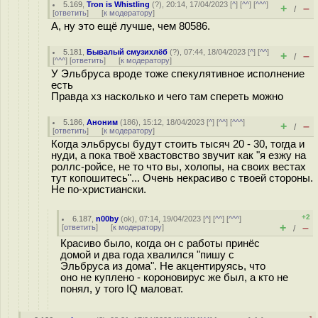
5.169
,
Tron is Whistling
(
?
), 20:14, 17/04/2023 [
^
] [
^^
] [
^^^
]
+
–
/
[
ответить
]
[
к модератору
]
А, ну это ещё лучше, чем 80586.
5.181
,
Бывалый смузихлёб
(
?
), 07:44, 18/04/2023 [
^
] [
^^
]
+
–
/
[
^^^
] [
ответить
]
[
к модератору
]
У Эльбруса вроде тоже спекулятивное исполнение
есть
Правда хз насколько и чего там спереть можно
5.186
,
Аноним
(
186
), 15:12, 18/04/2023 [
^
] [
^^
] [
^^^
]
+
–
/
[
ответить
]
[
к модератору
]
Когда эльбрусы будут стоить тысяч 20 - 30, тогда и
нуди, а пока твоё хвастовство звучит как "я езжу на
роллс-ройсе, не то что вы, холопы, на своих вестах
тут копошитесь"... Очень некрасиво с твоей стороны.
Не по-христиански.
+2
6.187
,
n00by
(
ok
), 07:14, 19/04/2023 [
^
] [
^^
] [
^^^
]
+
–
[
ответить
]
[
к модератору
]
/
Красиво было, когда он с работы принёс
домой и два года хвалился "пишу с
Эльбруса из дома". Не акцентируясь, что
оно не куплено - короновирус же был, а кто не
понял, у того IQ маловат.