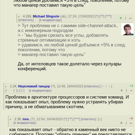
любой ценой добъемся +5% в след. поколении, потому
что манагер поставил такую цель"
4.155
,
Michael Shigorin
(
ok
), 17:24, 17/04/2023 [
^
] [
^^
] [
^^^
]
+
–
/
[
ответить
]
[
к модератору
]
> Тут проблема не с самими side-channel-attack,
а с инженерным подходом
> - "мы будем срезать все углы, добавлять
стремные оптимизации и хоть
> удавимся, но любой ценой добъемся +5% в след.
поколении, потому что
> манагер поставил такую цель"
Да, от интеловцев такое долетало через кулуары
конференций.
+4
1.34
,
Неуклюжий танцор
(
?
), 12:49, 16/04/2023 [
ответить
] [
﹢﹢﹢
]
+
–
[
· · ·
]
[
↓
] [
↑
] [
к модератору
]
/
Проблема в архитектуре процессоров и системе команд. И
как показывает опыт, проблему нужно устранять убирая
причину, а не обматыванием скотчем.
–6
2.38
,
пох.
(
?
), 12:54, 16/04/2023 [
^
] [
^^
] [
^^^
] [
ответить
]
[
↓
]
+
–
[
к модератору
]
/
как показывает опыт - обратно в каменный век никто не
собирается. Поэтому "убрать причину" не представляется