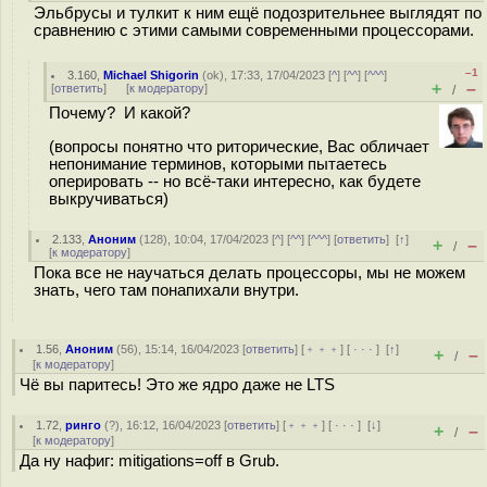
Эльбрусы и тулкит к ним ещё подозрительнее выглядят по
сравнению с этими самыми современными процессорами.
–1
3.160
,
Michael Shigorin
(
ok
), 17:33, 17/04/2023 [
^
] [
^^
] [
^^^
]
+
–
[
ответить
]
[
к модератору
]
/
Почему? И какой?
(вопросы понятно что риторические, Вас обличает
непонимание терминов, которыми пытаетесь
оперировать -- но всё-таки интересно, как будете
выкручиваться)
2.133
,
Аноним
(
128
), 10:04, 17/04/2023 [
^
] [
^^
] [
^^^
] [
ответить
]
[
↑
]
+
–
/
[
к модератору
]
Пока все не научаться делать процессоры, мы не можем
знать, чего там понапихали внутри.
1.56
,
Аноним
(
56
), 15:14, 16/04/2023 [
ответить
] [
﹢﹢﹢
] [
· · ·
]
[
↑
]
+
–
/
[
к модератору
]
Чё вы паритесь! Это же ядро даже не LTS
1.72
,
ринго
(
?
), 16:12, 16/04/2023 [
ответить
] [
﹢﹢﹢
] [
· · ·
]
[
↓
]
+
–
/
[
к модератору
]
Да ну нафиг: mitigations=off в Grub.