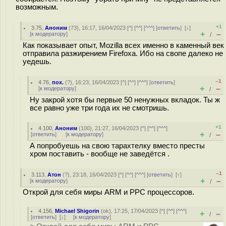
возможным.
+1
3.75
,
Аноним
(
73
), 16:17, 16/04/2023 [
^
] [
^^
] [
^^^
] [
ответить
]
[
↓
]
+
–
[
к модератору
]
/
Как показывает опыт, Mozilla всех именно в каменный век
отправила разжирением Firefoxа. Ибо на свопе далеко не
уедешь.
–1
4.76
,
пох.
(
?
), 16:23, 16/04/2023 [
^
] [
^^
] [
^^^
] [
ответить
]
+
–
[
к модератору
]
/
Ну закрой хотя бы первые 50 ненужных вкладок. Ты ж
все равно уже три года их не смотришь.
+1
4.100
,
Аноним
(
100
), 21:27, 16/04/2023 [
^
] [
^^
] [
^^^
]
+
–
[
ответить
]
[
к модератору
]
/
А попробуешь на свою тарахтелку вместо престы
хром поставить - вообще не заведётся .
–1
3.113
,
Атон
(
?
), 23:18, 16/04/2023 [
^
] [
^^
] [
^^^
] [
ответить
]
[
↑
]
+
–
[
к модератору
]
/
Открой для себя миры ARM и PPC процессоров.
4.156
,
Michael Shigorin
(
ok
), 17:25, 17/04/2023 [
^
] [
^^
] [
^^^
]
+
–
/
[
ответить
]
[
↓
] [
к модератору
]