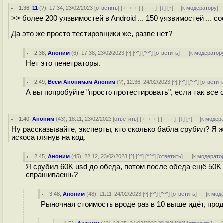
1.36
,
11
(
?
), 17:34, 23/02/2023 [
ответить
] [
﹢﹢﹢
] [
· · ·
]
[
↓
] [
↑
] [
к модератору
]
>> более 200 уязвимостей в Android ... 150 уязвимостей ... 
Да это же просто тестировщики же, разве нет?
2.38
,
Аноним
(
6
), 17:38, 23/02/2023 [
^
] [
^^
] [
^^^
] [
ответить
]
[
к модератор
Нет это пенетраторы.
2.49
,
Всем Анонимам Аноним
(
?
), 12:36, 24/02/2023 [
^
] [
^^
] [
^^^
] [
ответит
А вы попробуйте "просто протестировать", если так все
1.40
,
Аноним
(
43
), 18:11, 23/02/2023 [
ответить
] [
﹢﹢﹢
] [
· · ·
]
[
↓
] [
↑
] [
к модер
Ну рассказывайте, эксперты, кто сколько бабла срубил? Я ж
искоса глянув на код.
2.45
,
Аноним
(
45
), 22:12, 23/02/2023 [
^
] [
^^
] [
^^^
] [
ответить
]
[
к модерато
Я срубил 60K usd до обеда, потом после обеда ещё 50K u
спрашиваешь?
3.48
,
Аноним
(
48
), 11:11, 24/02/2023 [
^
] [
^^
] [
^^^
] [
ответить
]
[
к мод
Рыночная стоимость вроде раз в 10 выше идёт, про