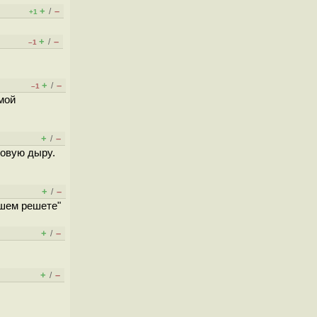
+
–
/
+1
+
–
/
–1
+
–
/
–1
мой
+
–
/
 новую дыру.
+
–
/
ашем решете"
+
–
/
+
–
/