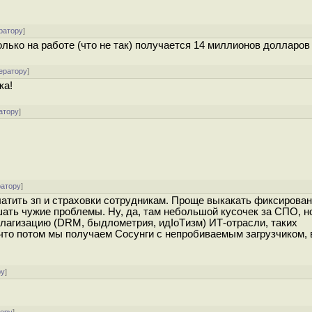
ратору
]
олько на работе (что не так) получается 14 миллионов долларов
ератору
]
ка!
атору
]
ратору
]
 платить зп и страховки сотрудникам. Проще выкакать фиксирова
ать чужие проблемы. Ну, да, там небольшой кусочек за СПО, н
гулагизацию (DRM, быдлометрия, идIoTизм) ИТ-отрасли, таких
 что потом мы получаем Сосунги с непробиваемым загрузчиком,
ру
]