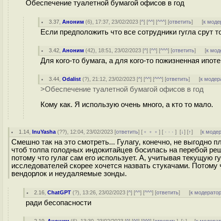
Обеспечение туалетной бумагой офисов в год
3.37
,
Аноним
(
6
), 17:37, 23/02/2023 [
^
] [
^^
] [
^^^
] [
ответить
]
[
к моде
Если предположить что все сотрудники гугла срут т
3.42
,
Аноним
(
42
), 18:51, 23/02/2023 [
^
] [
^^
] [
^^^
] [
ответить
]
[
к мод
Для кого-то бумага, а для кого-то пожизненная ипоте
3.44
,
Odalist
(
?
), 21:12, 23/02/2023 [
^
] [
^^
] [
^^^
] [
ответить
]
[
к модер
>Обеспечение туалетной бумагой офисов в год
Кому как. Я использую очень много, а кто то мало.
1.14
,
InuYasha
(
??
), 12:04, 23/02/2023 [
ответить
] [
﹢﹢﹢
] [
· · ·
]
[
↓
] [
↑
] [
к моде
Смешно так на это смотреть... Гулагу, конечно, не выгодно
чтоб толпа голодных индокитайцев босилась на перебой реш
потому что гулаг сам его использует. А, учитывая текущую 
исследователей скорее хочется назвать стукачами. Потому
вендорлок и неудаляемые зонды.
2.16
,
ChatGPT
(
?
), 13:26, 23/02/2023 [
^
] [
^^
] [
^^^
] [
ответить
]
[
к модерато
ради бесопасности