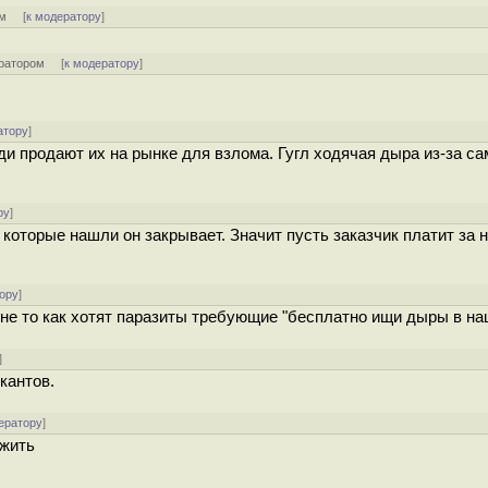
ом
[
к модератору
]
ратором
[
к модератору
]
атору
]
и продают их на рынке для взлома. Гугл ходячая дыра из-за са
ру
]
 которые нашли он закрывает. Значит пусть заказчик платит за
ору
]
 не то как хотят паразиты требующие "бесплатно ищи дыры в н
]
кантов.
ератору
]
ужить