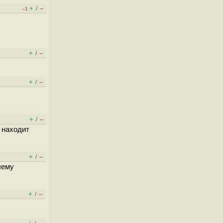
+
–
/
–1
+
–
/
+
–
/
+
–
/
 находит
+
–
/
чему
+
–
/