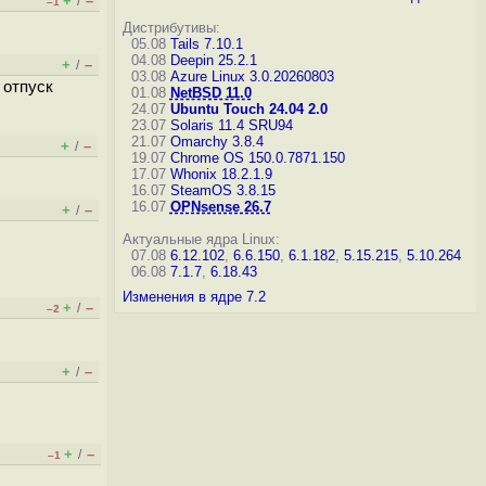
+
–
/
–1
Дистрибутивы:
05.08
Tails 7.10.1
04.08
Deepin 25.2.1
+
–
/
03.08
Azure Linux 3.0.20260803
 отпуск
01.08
NetBSD 11.0
24.07
Ubuntu Touch 24.04 2.0
23.07
Solaris 11.4 SRU94
21.07
Omarchy 3.8.4
+
–
/
19.07
Chrome OS 150.0.7871.150
17.07
Whonix 18.2.1.9
16.07
SteamOS 3.8.15
16.07
OPNsense 26.7
+
–
/
Актуальные ядра Linux:
07.08
6.12.102
,
6.6.150
,
6.1.182
,
5.15.215
,
5.10.264
06.08
7.1.7
,
6.18.43
Изменения в ядре 7.2
+
–
/
–2
+
–
/
+
–
/
–1