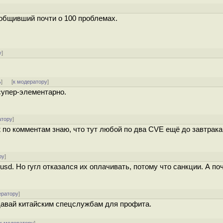
сообщивший почти о 100 проблемах.
у
]
ь
]
[
к модератору
]
 супер-элементарно.
атору
]
 по комментам знаю, что тут любой по два CVE ещё до завтрака
ру
]
sd. Но гугл отказался их оплачивать, потому что санкции. А по
ератору
]
давай китайским спецслужбам для профита.