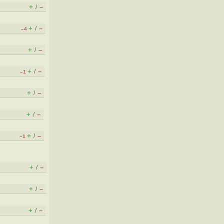
+
–
/
+
–
/
–4
+
–
/
+
–
/
–1
+
–
/
+
–
/
+
–
/
–1
+
–
/
+
–
/
+
–
/