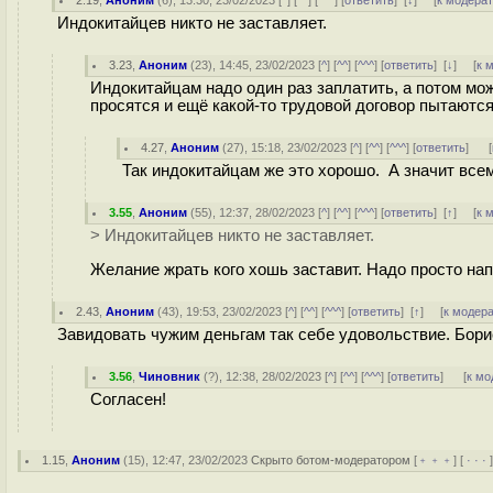
2.19
,
Аноним
(
6
), 13:30, 23/02/2023 [
^
] [
^^
] [
^^^
] [
ответить
]
[
↓
] [
к модера
Индокитайцев никто не заставляет.
3.23
,
Аноним
(
23
), 14:45, 23/02/2023 [
^
] [
^^
] [
^^^
] [
ответить
]
[
↓
] [
к 
Индокитайцам надо один раз заплатить, а потом можн
просятся и ещё какой-то трудовой договор пытаютс
4.27
,
Аноним
(
27
), 15:18, 23/02/2023 [
^
] [
^^
] [
^^^
] [
ответить
]
[
Так индокитайцам же это хорошо. А значит вс
3.55
,
Аноним
(
55
), 12:37, 28/02/2023 [
^
] [
^^
] [
^^^
] [
ответить
]
[
↑
] [
к 
> Индокитайцев никто не заставляет.
Желание жрать кого хошь заставит. Надо просто н
2.43
,
Аноним
(
43
), 19:53, 23/02/2023 [
^
] [
^^
] [
^^^
] [
ответить
]
[
↑
] [
к модер
Завидовать чужим деньгам так себе удовольствие. Борис
3.56
,
Чиновник
(
?
), 12:38, 28/02/2023 [
^
] [
^^
] [
^^^
] [
ответить
]
[
к мо
Согласен!
1.15
,
Аноним
(
15
), 12:47, 23/02/2023
Скрыто ботом-модератором
[
﹢﹢﹢
] [
· · ·