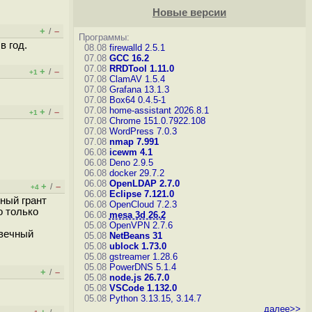
Новые версии
+
–
/
Программы:
 в год.
08.08
firewalld 2.5.1
07.08
GCC 16.2
07.08
RRDTool 1.11.0
+
–
/
+1
07.08
ClamAV 1.5.4
07.08
Grafana 13.1.3
07.08
Box64 0.4.5-1
07.08
home-assistant 2026.8.1
+
–
/
+1
07.08
Chrome 151.0.7922.108
07.08
WordPress 7.0.3
07.08
nmap 7.991
06.08
icewm 4.1
06.08
Deno 2.9.5
06.08
docker 29.7.2
06.08
OpenLDAP 2.7.0
+
–
/
+4
06.08
Eclipse 7.121.0
нный грант
06.08
OpenCloud 7.2.3
о только
06.08
mesa 3d 26.2
05.08
OpenVPN 2.7.6
 вечный
05.08
NetBeans 31
05.08
ublock 1.73.0
05.08
gstreamer 1.28.6
05.08
PowerDNS 5.1.4
+
–
/
05.08
node.js 26.7.0
05.08
VSCode 1.132.0
05.08
Python 3.13.15, 3.14.7
далее>>