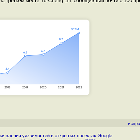
на третьем месте Yu-Cheng Lin, сообщивший почти о 100 пр
испра
)
ыявления уязвимостей в открытых проектах Google