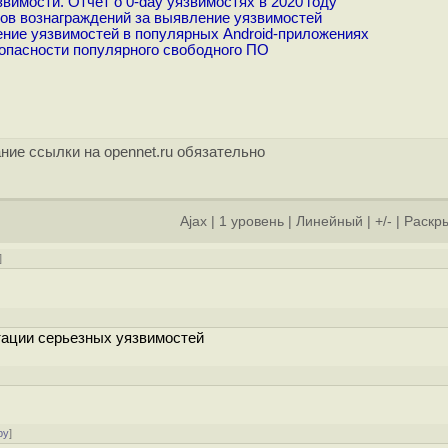
имости. Отчёт о 0-day уязвимостях в 2020 году
ров вознаграждений за выявление уязвимостей
ние уязвимостей в популярных Android-приложениях
опасности популярного свободного ПО
ние ссылки на opennet.ru обязательно
Ajax
|
1 уровень
|
Линейный
|
+/-
|
Раскры
]
]
тации серьезных уязвимостей
]
ру
]