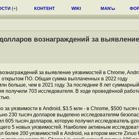
ОСТИ
(
+
)
КОНТЕНТ
WIKI
MAN'ы
ФО
н долларов вознаграждений за выявлени
ознаграждений за выявление уязвимостей в Chrome, Andro
ом открытом ПО. Общая сумма выплаченных в 2022 году
млн больше, чем в 2021 году. За последние 8 лет суммарны
ия получили 703 исследователя. В ходе проведённой работ
стью.
 за уязвимости в Android, $3.5 млн - в Chrome, $500 тысяч
льно 230 тысяч долларов выделено исследователям безопас
л 605 тысяч долларов, которую получил исследователь gzo
щего 5 новых уязвимостей. Наиболее активным исследова
л более 200 уязвимостей в Android, на втором месте Zinuo 