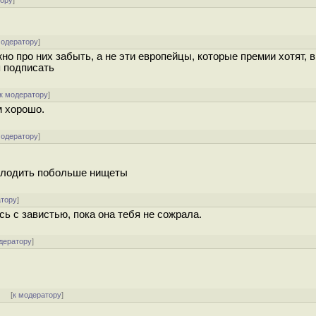
тору
]
модератору
]
о про них забыть, а не эти европейцы, которые премии хотят, в
я подписать
к модератору
]
ем хорошо.
модератору
]
аплодить побольше нищеты
атору
]
ь с завистью, пока она тебя не сожрала.
дератору
]
] [
к модератору
]