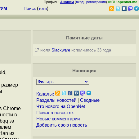
Профиль:
Аноним
(
вход
|
регистрация
)
неRU
opennet.me
РУМ
Поиск
(
теги
)
е
Памятные даты
17 июля
Slackware
исполнилось 33 года
Навигация
id,
й размер
ы
Каналы:
Разделы новостей
|
Сводные
Что нового на OpenNet
 в Chrome
Поиск в новостях
ности в
Новые комментарии
bqq за
Добавить свою новость
телем
Han из