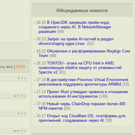
Обсуждаемые новости
-
18:25
В OpenJDK запрещён приём кода,
созданного через AI. В NetworkManager
разрешён
(69)
-
18:23
Запрет на приём AI-патчей в раздел
drivers/staging ядра Linux
(52)
-
18:22
Объявлено о расформировании Nixpkgs Core
Team
(49)
-
18:10
TONTOU - атака на CPU Intel и AMD,
ть всё
|
RSS
позволяющая обойти защиту от уязвимостей
Spectre v2
(82)
+
–
/
-
17:19
В дистрибутиве Proxmox Virtual Environment
реализована поддержка архитектуры ARM64
(10)
-
17:14
Проект Rust утвердил правила в отношении
+
–
/
использования AI-инструментов
(149)
+4
-
17:09
Новый червь ChainDrop поразил более 400
NPM-пакетов
(65)
+
–
/
-
15:17
Открыт код Cloudflare OS, платформы для
приложений, создаваемых через AI
(38)
+
–
/
+4