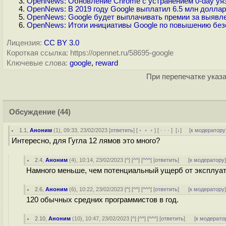
OpenNews: Обновление Chrome с устранением 0-day уязв
OpenNews: В 2019 году Google выплатил 6.5 млн долла
OpenNews: Google будет выплачивать премии за выявле
OpenNews: Итоги инициативы Google по повышению без
Лицензия:
CC BY 3.0
Короткая ссылка: https://opennet.ru/58695-google
Ключевые слова:
google
,
reward
При перепечатке указа
Обсуждение
(44)
1.1
,
Аноним
(
1
), 09:33, 23/02/2023 [
ответить
] [
﹢﹢﹢
] [
· · ·
]
[
↓
] [
к модератору
Интересно, для Гугла 12 лямов это много?
2.4
,
Аноним
(
4
), 10:14, 23/02/2023 [
^
] [
^^
] [
^^^
] [
ответить
]
[
к модератору
Намного меньше, чем потенциальный ущерб от эксплуа
2.6
,
Аноним
(
6
), 10:22, 23/02/2023 [
^
] [
^^
] [
^^^
] [
ответить
]
[
к модератору
120 обычных средних программистов в год.
2.10
,
Аноним
(
10
), 10:47, 23/02/2023 [
^
] [
^^
] [
^^^
] [
ответить
]
[
к модерато