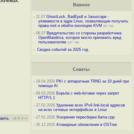
облемах.
Важное
-
11.07
GhostLock, BadEpoll и Januscape -
уязвимости в ядре Linux, позволяющие получить
права root и обойти изоляцию KVM
(82 +34)
-
08.07
Вредительство со стороны разработчика
OpenMandriva, которое могло причинить вред
пользователям
(107 +34)
-
Сводка событий за 2025 год
Советы
-
19.04.2026
PKI с аппаратным TRNG за 10 дней при
помощи AI
-
09.03.2026
Борьба с web-ботами через запрет
HTTP/1.1
-
27.02.2026
Удаление всех IPv6 link-local адресов
на всех сетевых интерфейсах в Linux
-
27.01.2026
Ускорение пересборки llama.cpp
+
–
вить
/
+5
-
25.12.2025
Атомарные обновления в OSTree