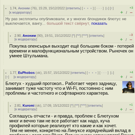
+3
1.74
,
Аноним
(
76
), 15:29, 15/12/2022 [
ответить
] [
﹢﹢﹢
] [
· · ·
]
[
↓
] [
↑
]
+
–
[
к модератору
]
/
Ну раз эксплоиты опубликовали, и у многих блондинок блютус не
выключается, вангу...
большой текст свёрнут,
показать
–3
2.90
,
Аноним
(
90
), 19:51, 15/12/2022 [
^
] [
^^
] [
^^^
] [
ответить
]
+
–
[
к модератору
]
/
Покупка опенсырья выходит ещё большим боком - потерей
времени и малофункциональным устройством. Рыночек он
умнее Штульмана.
+4
1.77
,
EuPhobos
(
ok
), 15:57, 15/12/2022 [
ответить
] [
﹢﹢﹢
] [
· · ·
]
[
↓
]
+
–
[
↑
] [
к модератору
]
/
Блютух - худший протокол.. Работает через задницу,
занимает туже частоту что и Wi-Fi, постоянно с ним
проблемы и частотного и софтварного характера.
+1
2.81
,
Kuromi
(
ok
), 17:09, 15/12/2022 [
^
] [
^^
] [
^^^
] [
ответить
]
+
–
[
к модератору
]
/
Соглашусь отчасти - и правда, проблем с Блютухом
мног и вечно там не все работает как надо, куча
профилей которые реализует кто какие и как хочет.
Тем не менее, конкретно на Линуксе изряднейший вклад в