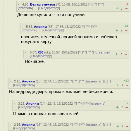
–6
4.63
,
Без аргументов
(
?
), 15:08, 15/12/2022 [
^
] [
^^
] [
^^^
]
+
–
[
ответить
]
[
к модератору
]
/
Дешевле купили -- то и получили
+3
5.83
,
Аноним
(
83
), 17:36, 15/12/2022 [
^
] [
^^
] [
^^^
]
+
–
[
ответить
]
[
к модератору
]
/
проникся железной логикой анонима и побежал
покупать верту
6.87
,
X86
(
ok
), 18:57, 15/12/2022 [
^
] [
^^
] [
^^^
] [
ответить
]
+
–
/
[
к модератору
]
Нокиа же.
+13
2.15
,
Аноним
(
15
), 12:44, 15/12/2022 [
^
] [
^^
] [
^^^
] [
ответить
]
[
↓
] [
↑
]
+
–
[
к модератору
]
/
На андроиде дыры прямо в железе, не беспокойся.
+7
3.18
,
Аноним
(
14
), 12:48, 15/12/2022 [
^
] [
^^
] [
^^^
] [
ответить
]
+
–
[
к модератору
]
/
Прямо в головах пользователей.
2.16
,
Аноним
(
16
), 12:46, 15/12/2022 [
^
] [
^^
] [
^^^
] [
ответить
]
[
↓
] [
↑
]
+
–
/
[
к модератору
]