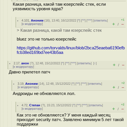
Какая разница, какой там юзерспейс стек, если
уязвимость уровня ядра?
+1
4.101
,
Аноним
(
16
), 13:40, 16/12/2022 [
^
] [
^^
] [
^^^
] [
ответить
]
+
–
[
к модератору
]
/
> Какая разница, какой там юзерспейс стек
bluez это не только юзерспейс
https://github.com/torvalds/linux/blob/2bca25eaeba6190efb
fcb38ed169bd7ee43b5aa
2.17
,
анон
(
?
), 12:48, 15/12/2022 [
^
] [
^^
] [
^^^
] [
ответить
]
[
↑
]
+
–
/
[
к модератору
]
Давно прилетел патч
+2
3.19
,
Аноним
(
14
), 12:48, 15/12/2022 [
^
] [
^^
] [
^^^
] [
ответить
]
+
–
[
к модератору
]
/
Андроиды не обновляются лол.
+2
4.72
,
Степан
(
?
), 15:23, 15/12/2022 [
^
] [
^^
] [
^^^
] [
ответить
]
+
–
[
к модератору
]
/
Как это не обновляются? У меня каждый месяц
приходит security патч. Заявлено минимум 5 лет такой
поддержки