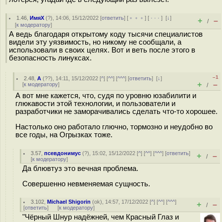
1.46
,
ИмяХ
(
?
), 14:06, 15/12/2022 [
ответить
] [
﹢﹢﹢
] [
· · ·
]
[
↓
]
+
–
/
[
к модератору
]
А ведь благодаря открытому коду тысячи специалистов
видели эту уязвимость, но никому не сообщали, а
использовали в своих целях. Вот и веть после этого в
безопасность линуксах.
–1
2.48
,
А
(
??
), 14:11, 15/12/2022 [
^
] [
^^
] [
^^^
] [
ответить
]
[
↓
]
+
–
[
к модератору
]
/
А вот мне кажется, что, судя по уровню юзабилити и
глюкавости этой технологии, и пользователи и
разработчики не заморачивались сделать что-то хорошее.
Настолько оно работало глючно, тормозно и неудобно во
все годы, на Огрызках тоже.
3.57
,
псевдонимус
(
?
), 15:02, 15/12/2022 [
^
] [
^^
] [
^^^
] [
ответить
]
+
–
/
[
к модератору
]
Да блювтуз это вечная проблема.
Совершенно невменяемая сущность.
3.102
,
Michael Shigorin
(
ok
), 14:57, 17/12/2022 [
^
] [
^^
] [
^^^
]
+
–
/
[
ответить
]
[
к модератору
]
"Чёрный Шнур надёжней, чем Красный Глаз и