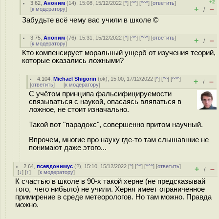
+2
3.62
,
Аноним
(
14
), 15:08, 15/12/2022 [
^
] [
^^
] [
^^^
] [
ответить
]
+
–
[
к модератору
]
/
Забудьте всё чему вас учили в школе ©
3.75
,
Аноним
(
76
), 15:31, 15/12/2022 [
^
] [
^^
] [
^^^
] [
ответить
]
+
–
/
[
к модератору
]
Кто компенсирует моральный ущерб от изучения теорий,
которые оказались ложными?
4.104
,
Michael Shigorin
(
ok
), 15:00, 17/12/2022 [
^
] [
^^
] [
^^^
]
+
–
/
[
ответить
]
[
к модератору
]
С учётом принципа фальсифицируемости
связываться с наукой, опасаясь вляпаться в
ложное, не стоит изначально.
Такой вот "парадокс", совершенно притом научный.
Впрочем, многие про науку где-то там слышавшие не
понимают даже этого...
2.64
,
псевдонимус
(
?
), 15:10, 15/12/2022 [
^
] [
^^
] [
^^^
] [
ответить
]
+
–
/
[
↓
] [
↑
] [
к модератору
]
К счастью в школе в 90-х такой херне (не предсказывай
того, чего нибыло) не учили. Херня имеет ограниченное
примирение в среде метеорологов. Но там можно. Правда
можно.