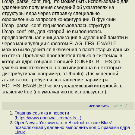
l2cap_parse_conf_req, что может быть использовано для
удалённого получения сведений об указателях на
структуры ядра через отправку специально
оформленных запросов конфигурации. В функции
l2cap_parse_conf_req использовалась структура
l2cap_conf_efs, для которой не выполнялась
предварительная инициализация выделенной памяти и
через манипуляции с флагом FLAG_EFS_ENABLE
можно было добиться включения в пакет старых данных
из стека. Проблема проявляется только в системах, в
которых ядро собрано с опцией CONFIG_BT_HS (по
умолчанию отключена, но активирована в некоторых
дистрибутивах, например, в Ubuntu). Для успешной
атаки также требуется выставление параметра
HCI_HS_ENABLED через управляющий интерфейс в
значение true (по умолчанию не используется).
+
–
исправить
/
+20
Главная ссылка к новости
(
https://www.openwall.com/lists...
)
OpenNews: Уязвимость в Bluetooth-стеке BlueZ,
позволяющая удалённо выполнить код с правами ядра
Linux