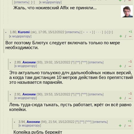
+
–
/
[
ответить
]
[
↑
] [
к модератору
]
Жаль, что нокиевский Affix не приняли...
+1
1.80
,
Kuromi
(
ok
), 17:05, 15/12/2022 [
ответить
] [
﹢﹢﹢
] [
· · ·
]
[
↓
] [
↑
]
+
–
[
к модератору
]
/
Вот поэтому Блютух следует включать только по мере
необходимости.
–1
2.89
,
Аноним
(
93
), 19:02, 15/12/2022 [
^
] [
^^
] [
^^^
] [
ответить
]
+
–
[
к модератору
]
/
Это актуально тольуюко длч дальнобойных новых версий,
а когда там дистанция 10 метров действия без препятствий
это называется паранойя.
–1
2.91
,
Аноним
(
90
), 19:53, 15/12/2022 [
^
] [
^^
] [
^^^
] [
ответить
]
+
–
[
к модератору
]
/
Лень туда-сюда тыкать, пусть работает, жрёт он всё равно
копейки.
+1
3.94
,
Аноним
(
94
), 21:54, 15/12/2022 [
^
] [
^^
] [
^^^
] [
ответить
]
+
–
[
к модератору
]
/
Копейка рубль бережёт