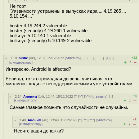
Не торт.
"Уязвимости устранены в выпусках ядра ... 4.19.265 ...
5.10.154 ..."
buster 4.19.249-2 vulnerable
buster (security) 4.19.260-1 vulnerable
bullseye 5.10.140-1 vulnerable
bullseye (security) 5.10.149-2 vulnerable
+12
1.10
,
birdie
(
ok
), 12:37, 15/12/2022 [
ответить
] [
﹢﹢﹢
] [
· · ·
]
[
↓
] [
↑
]
+
–
[
к модератору
]
/
Интересно, Android is affected?
Если да, то это громадная дырень, учитывая, что
миллионы ходят с неподдерживаемыми уже устройствами.
+4
2.14
,
Аноним
(
14
), 12:44, 15/12/2022 [
^
] [
^^
] [
^^^
] [
ответить
]
[
↓
]
+
–
[
к модератору
]
/
Самые главное помнить что случайности не случайны.
–1
3.40
,
Аноним
(
40
), 13:48, 15/12/2022 [
^
] [
^^
] [
^^^
] [
ответить
]
+
–
[
к модератору
]
/
Несите ваши денежки?