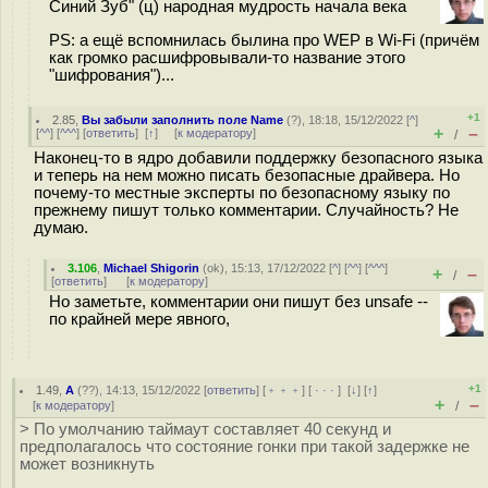
Синий Зуб" (ц) народная мудрость начала века
PS: а ещё вспомнилась былина про WEP в Wi-Fi (причём
как громко расшифровывали-то название этого
"шифрования")...
+1
2.85
,
Вы забыли заполнить поле Name
(
?
), 18:18, 15/12/2022 [
^
]
+
–
[
^^
] [
^^^
] [
ответить
]
[
↑
] [
к модератору
]
/
Наконец-то в ядро добавили поддержку безопасного языка
и теперь на нем можно писать безопасные драйвера. Но
почему-то местные эксперты по безопасному языку по
прежнему пишут только комментарии. Случайность? Не
думаю.
3.106
,
Michael Shigorin
(
ok
), 15:13, 17/12/2022 [
^
] [
^^
] [
^^^
]
+
–
/
[
ответить
]
[
к модератору
]
Но заметьте, комментарии они пишут без unsafe --
по крайней мере явного,
+1
1.49
,
А
(
??
), 14:13, 15/12/2022 [
ответить
] [
﹢﹢﹢
] [
· · ·
]
[
↓
] [
↑
]
+
–
[
к модератору
]
/
> По умолчанию таймаут составляет 40 секунд и
предполагалось что состояние гонки при такой задержке не
может возникнуть