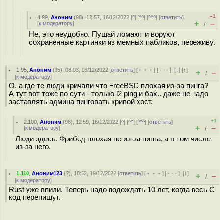
–1
4.99
,
Аноним
(
98
), 12:57, 16/12/2022 [
^
] [
^^
] [
^^^
] [
ответить
]
+
–
[
к модератору
]
/
Не, это неудобно. Пущай ломают и воруют
сохранённые картинки из мемных пабликов, переживу.
1.95
,
Аноним
(
95
), 08:03, 16/12/2022 [
ответить
] [
﹢﹢﹢
] [
· · ·
]
[
↓
] [
↑
]
+
–
/
[
к модератору
]
О. а где те люди кричали что FreeBSD плохая из-за пинга?
А тут вот тоже по сути - только l2 ping и бах.. даже не надо
заставлять админа пинговать кривой хост.
+1
2.100
,
Аноним
(
98
), 12:59, 16/12/2022 [
^
] [
^^
] [
^^^
] [
ответить
]
+
–
[
к модератору
]
/
Люди здесь. Фрибсд плохая не из-за пинга, а в том числе
из-за него.
1.110
,
Аноним123
(
?
), 10:52, 19/12/2022 [
ответить
] [
﹢﹢﹢
] [
· · ·
]
[
↑
]
+
–
/
[
к модератору
]
Rust уже впили. Теперь надо подождать 10 лет, когда весь С
код перепишут.