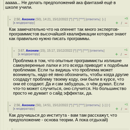
ааааа... Не делать предположений ака фантазий ещё в
школе учили.
+5
2.50
,
Аноним
(
50
), 14:21, 15/12/2022 [
^
] [
^^
] [
^^^
] [
ответить
]
[
↓
]
+
–
[
к модератору
]
/
Как замечательно что на опеннет так много экспертов-
программистов высочайшей квалификации которые знают
как правильно нужно писать программы.
+1
3.67
,
Аноним
(
15
), 15:17, 15/12/2022 [
^
] [
^^
] [
^^^
] [
ответить
]
+
–
[
к модератору
]
/
Проблема в том, что опытные программисты излишне
самоуверенные лалки и это всегда приводит к подобным
проблемам. Если ты видишь что проблема может
возникнуть, надо её явно обозначить, чтобы когда другие
создадут проблему твоему коду, они были в курсе, что
они её создают. Да и сам забудешь, о чём думал. Если
что-то может случиться, оно случится. Но большинство
просто не думает о сайд эффектах, да.
+1
2.56
,
Аноним
(
56
), 14:51, 15/12/2022 [
^
] [
^^
] [
^^^
] [
ответить
]
[
↓
] [
↑
]
+
–
[
к модератору
]
/
Как доучишься до института - вам там расскажут, что
предположение - основа теории. А пока отдыхай)