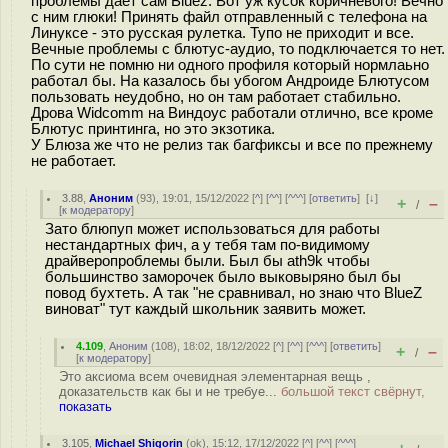
проблемы дает сам Bluez. Вот уж кусок коричневого! Вечно
с ним глюки! Принять файл отправленный с телефона на
Линуксе - это русская рулетка. Тупо не приходит и все.
Вечные проблемы с блютус-аудио, то подключается то нет.
По сути не помню ни одного профиля который нормлаьно
работал бы. На казалось бы убогом Андроиде Блютусом
пользовать неудобно, но он там работает стабильно.
Дрова Widcomm на Виндоус работали отлично, все кроме
Блютус принтинга, но это экзотика.
У Блюза же что не релиз так багфиксы и все по прежнему
не работает.
3.88
,
Аноним
(
93
), 19:01, 15/12/2022 [
^
] [
^^
] [
^^^
] [
ответить
]
[
↓
]
+
–
/
[
к модератору
]
Зато блюпуп может использоваться для работы
нестандартных фич, а у тебя там по-видимому
драйверопроблемы были. Был бы ath9k чтобы
большинство заморочек было выковыряно был бы
повод бухтеть. А так "не сравнивал, но знаю что BlueZ
виноват" тут каждый школьник заявить может.
4.109
,
Аноним
(
108
), 18:02, 18/12/2022 [
^
] [
^^
] [
^^^
] [
ответить
]
+
–
/
[
к модератору
]
Это аксиома всем очевидная элементарная вещь ,
доказательств как бы и не требуе...
большой текст свёрнут,
показать
3.105
,
Michael Shigorin
(
ok
), 15:12, 17/12/2022 [
^
] [
^^
] [
^^^
]