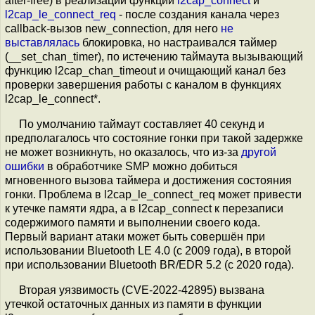
after-free) в реализации функций
l2cap_connect
и
l2cap_le_connect_req
- после создания канала через
callback-вызов new_connection, для него
не
выставлялась
блокировка, но настраивался таймер
(__set_chan_timer), по истечению таймаута вызывающий
функцию l2cap_chan_timeout и очищающий канал без
проверки завершения работы с каналом в функциях
l2cap_le_connect*.
По умолчанию таймаут составляет 40 секунд и
предполагалось что состояние гонки при такой задержке
не может возникнуть, но оказалось, что из-за
другой
ошибки
в обработчике SMP можно добиться
мгновенного вызова таймера и достижения состояния
гонки. Проблема в l2cap_le_connect_req может привести
к утечке памяти ядра, а в l2cap_connect к перезаписи
содержимого памяти и выполнении своего кода.
Первый вариант атаки может быть совершён при
использовании Bluetooth LE 4.0 (с 2009 года), в второй
при использовании Bluetooth BR/EDR 5.2 (с 2020 года).
Вторая уязвимость (CVE-2022-42895) вызвана
утечкой остаточных данных из памяти в функции