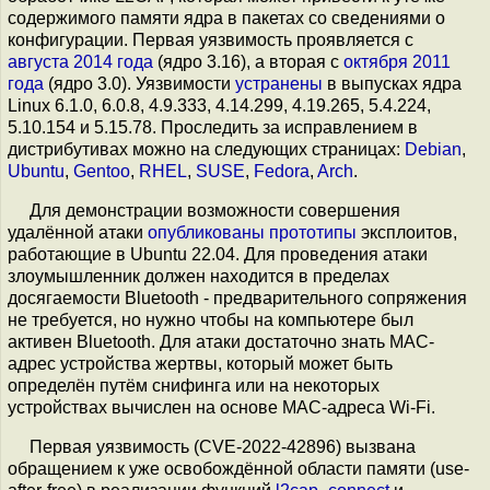
содержимого памяти ядра в пакетах со сведениями о
конфигурации. Первая уязвимость проявляется с
августа 2014 года
(ядро 3.16), а вторая с
октября 2011
года
(ядро 3.0). Уязвимости
устранены
в выпусках ядра
Linux 6.1.0, 6.0.8, 4.9.333, 4.14.299, 4.19.265, 5.4.224,
5.10.154 и 5.15.78. Проследить за исправлением в
дистрибутивах можно на следующих страницах:
Debian
,
Ubuntu
,
Gentoo
,
RHEL
,
SUSE
,
Fedora
,
Arch
.
Для демонстрации возможности совершения
удалённой атаки
опубликованы
прототипы
эксплоитов,
работающие в Ubuntu 22.04. Для проведения атаки
злоумышленник должен находится в пределах
досягаемости Bluetooth - предварительного сопряжения
не требуется, но нужно чтобы на компьютере был
активен Bluetooth. Для атаки достаточно знать MAC-
адрес устройства жертвы, который может быть
определён путём снифинга или на некоторых
устройствах вычислен на основе MAC-адреса Wi-Fi.
Первая уязвимость (CVE-2022-42896) вызвана
обращением к уже освобождённой области памяти (use-