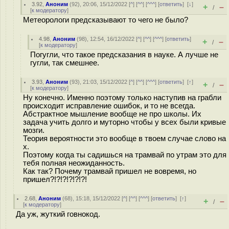
3.92
,
Аноним
(
92
), 20:06, 15/12/2022 [
^
] [
^^
] [
^^^
] [
ответить
]
[
↓
]
+
–
/
[
к модератору
]
Метеорологи предсказывают то чего не было?
4.98
,
Аноним
(
98
), 12:54, 16/12/2022 [
^
] [
^^
] [
^^^
] [
ответить
]
+
–
/
[
к модератору
]
Погугли, что такое предсказания в науке. А лучше не
гугли, так смешнее.
3.93
,
Аноним
(
93
), 21:03, 15/12/2022 [
^
] [
^^
] [
^^^
] [
ответить
]
[
↑
]
+
–
/
[
к модератору
]
Ну конечно. Именно поэтому только наступив на грабли
происходит исправление ошибок, и то не всегда.
Абстрактное мышление вообще не про школы. Их
задача учить долго и муторно чтобы у всех были кривые
мозги.
Теория вероятности это вообще в твоем случае слово на
х.
Поэтому когда ты садишься на трамвай по утрам это для
тебя полная неожиданность.
Как так? Почему трамвай пришел не вовремя, но
пришел?!?!?!?!?!?!
2.68
,
Аноним
(
68
), 15:18, 15/12/2022 [
^
] [
^^
] [
^^^
] [
ответить
]
[
↑
]
+
–
/
[
к модератору
]
Да уж, жуткий говнокод.