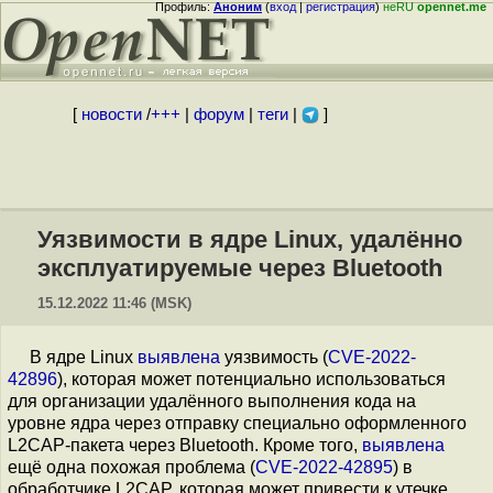
Профиль:
Аноним
(
вход
|
регистрация
)
неRU
opennet.me
[
новости
/
+++
|
форум
|
теги
|
]
Уязвимости в ядре Linux, удалённо
эксплуатируемые через Bluetooth
15.12.2022 11:46 (MSK)
В ядре Linux
выявлена
уязвимость (
CVE-2022-
42896
), которая может потенциально использоваться
для организации удалённого выполнения кода на
уровне ядра через отправку специально оформленного
L2CAP-пакета через Bluetooth. Кроме того,
выявлена
ещё одна похожая проблема (
CVE-2022-42895
) в
обработчике L2CAP, которая может привести к утечке