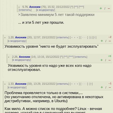
5.76
,
Аноним
(
76
), 15:32, 15/12/2022 [
^
] [
^^
] [
^^^
]
+
–
/
[
ответить
]
[
к модератору
]
>Заявлено минимум 5 лет такой поддержки
... и эти 5 лет уже прошли.
–2
1.20
,
Аноним
(
20
), 12:57, 15/12/2022 [
ответить
] [
﹢﹢﹢
] [
· · ·
]
[
↓
] [
↑
]
+
–
[
к модератору
]
/
Уязвимость уровня "никто не будет эксплуатировать"
+9
2.26
,
Аноним
(
14
), 13:16, 15/12/2022 [
^
] [
^^
] [
^^^
] [
ответить
]
+
–
[
к модератору
]
/
Уязвимость уровня кто надо уже всех кого надо
отэксплуатировал.
–1
1.33
,
Аноним
(
33
), 13:29, 15/12/2022 [
ответить
] [
﹢﹢﹢
] [
· · ·
]
[
↑
]
+
–
[
к модератору
]
/
Проблема проявляется только в системах,...
(по умолчанию отключена, но активирована в некоторых
дистрибутивах, например, в Ubuntu)
Как мило. А можно список по подробнее? Linux - вечная
лотерея, угадай где в следующий раз вылезет.