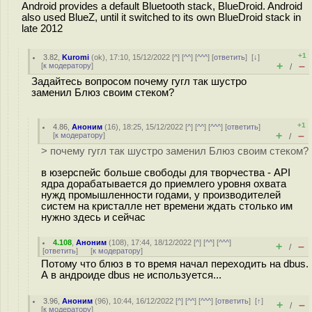
Android provides a default Bluetooth stack, BlueDroid. Android
also used BlueZ, until it switched to its own BlueDroid stack in
late 2012
+1
3.82
,
Kuromi
(
ok
), 17:10, 15/12/2022 [
^
] [
^^
] [
^^^
] [
ответить
]
[
↓
]
+
–
[
к модератору
]
/
Задайтесь вопросом почему гугл так шустро
заменил Блюз своим стеком?
+1
4.86
,
Аноним
(
16
), 18:25, 15/12/2022 [
^
] [
^^
] [
^^^
] [
ответить
]
+
–
[
к модератору
]
/
> почему гугл так шустро заменил Блюз своим стеком?
в юзерспейс больше свободы для творчества - API
ядра дорабатывается до приемлего уровня охвата
нужд промышленности годами, у производителей
систем на кристалле нет времени ждать столько им
нужно здесь и сейчас
4.108
,
Аноним
(
108
), 17:44, 18/12/2022 [
^
] [
^^
] [
^^^
]
+
–
/
[
ответить
]
[
к модератору
]
Потому что блюз в то время начал переходить на dbus.
А в андроиде dbus не используется...
3.96
,
Аноним
(
96
), 10:44, 16/12/2022 [
^
] [
^^
] [
^^^
] [
ответить
]
[
↑
]
+
–
/
[
к модератору
]