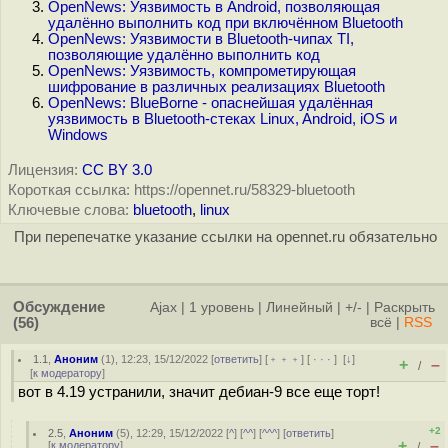
OpenNews: Уязвимость в Android, позволяющая
удалённо выполнить код при включённом Bluetooth
OpenNews: Уязвимости в Bluetooth-чипах TI,
позволяющие удалённо выполнить код
OpenNews: Уязвимость, компрометирующая
шифрование в различных реализациях Bluetooth
OpenNews: BlueBorne - опаснейшая удалённая
уязвимость в Bluetooth-стеках Linux, Android, iOS и
Windows
Лицензия:
CC BY 3.0
Короткая ссылка: https://opennet.ru/58329-bluetooth
Ключевые слова:
bluetooth
,
linux
При перепечатке указание ссылки на opennet.ru обязательно
Обсуждение
Ajax
|
1 уровень
|
Линейный
|
+/-
|
Раскрыть
(56)
всё
|
RSS
1.1
,
Аноним
(
1
), 12:23, 15/12/2022 [
ответить
] [
﹢﹢﹢
] [
· · ·
]
[
↓
]
+
–
/
[
к модератору
]
вот в 4.19 устранили, значит дебиан-9 все еще торт!
+2
2.5
,
Аноним
(
5
), 12:29, 15/12/2022 [
^
] [
^^
] [
^^^
] [
ответить
]
+
–
[
к модератору
]
/