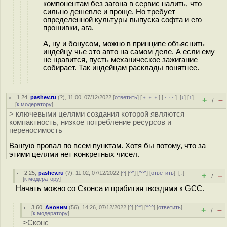
компонентам без загона в сервис налить, что
сильно дешевле и проще. Но требует
определенной культуры выпуска софта и его
прошивки, ага.
А, ну и бонусом, можно в принципе объяснить
индейцу чье это авто на самом деле. А если ему
не нравится, пусть механическое зажигание
собирает. Так индейцам расклады понятнее.
1.24
,
pashev.ru
(
?
), 11:00, 07/12/2022 [
ответить
] [
﹢﹢﹢
] [
· · ·
]
[
↓
] [
↑
]
+
–
/
[
к модератору
]
> ключевыми целями создания которой являются
компактность, низкое потребление ресурсов и
переносимость
Вангую провал по всем пунктам. Хотя бы потому, что за
этими целями нет конкретных чисел.
2.25
,
pashev.ru
(
?
), 11:02, 07/12/2022 [
^
] [
^^
] [
^^^
] [
ответить
]
[
↓
]
+
–
/
[
к модератору
]
Начать можно со Сконса и прибития гвоздями к GCC.
3.60
,
Аноним
(
56
), 14:26, 07/12/2022 [
^
] [
^^
] [
^^^
] [
ответить
]
+
–
/
[
к модератору
]
>Сконс