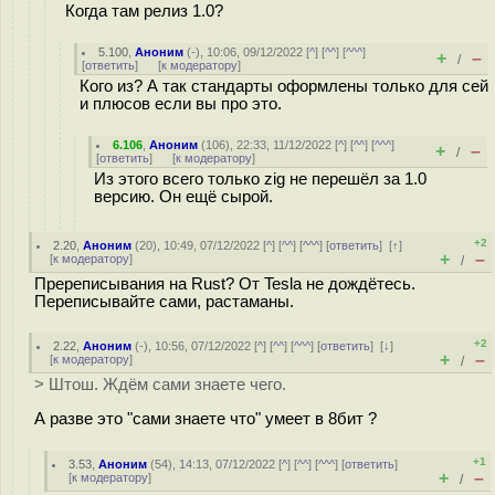
Когда там релиз 1.0?
5.100
,
Аноним
(
-
), 10:06, 09/12/2022 [
^
] [
^^
] [
^^^
]
+
–
/
[
ответить
]
[
к модератору
]
Кого из? А так стандарты оформлены только для сей
и плюсов если вы про это.
6.106
,
Аноним
(
106
), 22:33, 11/12/2022 [
^
] [
^^
] [
^^^
]
+
–
/
[
ответить
]
[
к модератору
]
Из этого всего только zig не перешёл за 1.0
версию. Он ещё сырой.
+2
2.20
,
Аноним
(
20
), 10:49, 07/12/2022 [
^
] [
^^
] [
^^^
] [
ответить
]
[
↑
]
+
–
[
к модератору
]
/
Пререписывания на Rust? От Tesla не дождётесь.
Переписывайте сами, растаманы.
+2
2.22
,
Аноним
(
-
), 10:56, 07/12/2022 [
^
] [
^^
] [
^^^
] [
ответить
]
[
↓
]
+
–
[
к модератору
]
/
> Штош. Ждём сами знаете чего.
А разве это "сами знаете что" умеет в 8бит ?
+1
3.53
,
Аноним
(
54
), 14:13, 07/12/2022 [
^
] [
^^
] [
^^^
] [
ответить
]
+
–
[
к модератору
]
/