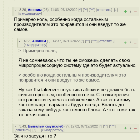
3.26
,
Аноним
(
26
), 11:03, 07/12/2022 [
^
] [
^^
] [
^^^
] [
ответить
]
[
↓
]
+
–
/
[
к модератору
]
Примерно ноль, особенно когда остальным
производителям это понравится и они введут то же
самое.
4.63
,
Аноним
(
-
), 14:37, 07/12/2022 [
^
] [
^^
] [
^^^
] [
ответить
]
+
–
/
[
к модератору
]
> Примерно ноль,
Я не сомневаюсь что ты не сможешь сделать свою
микропроцессорную систему где это будет актуально.
> особенно когда остальным производителям это
понравится и они введут то же самое.
Ну как бы takeover штук типа абски и не должен быть
сильно простым, особенно по сети. С точки зрения
сохранности тушек в этой железке. А так если кому
кастом надо - варианты будут всегда. Вплоть до
заказа кому-нибудь кастомного блока. А что, тоже так
то некая ниша.
3.43
,
Бывалый смузихлёб
(
?
), 12:02, 07/12/2022 [
^
] [
^^
] [
^^^
]
+
–
/
[
ответить
]
[
↑
] [
к модератору
]
За что засудят то ?