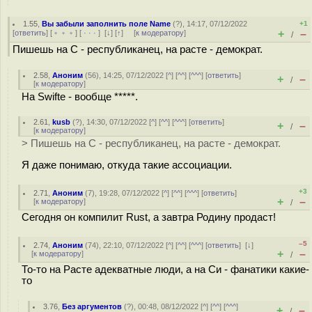
1.55
,
Вы забыли заполнить поле Name
(
?
), 14:17, 07/12/2022
+1
+
–
[
ответить
] [
﹢﹢﹢
] [
· · ·
]
[
↓
] [
↑
] [
к модератору
]
/
Пишешь на С - республиканец, на расте - демократ.
2.58
,
Аноним
(
56
), 14:25, 07/12/2022 [
^
] [
^^
] [
^^^
] [
ответить
]
+
–
/
[
к модератору
]
На Swiftе - вообще *****.
2.61
,
kusb
(
?
), 14:30, 07/12/2022 [
^
] [
^^
] [
^^^
] [
ответить
]
+
–
/
[
к модератору
]
> Пишешь на С - республиканец, на расте - демократ.
Я даже понимаю, откуда такие ассоциации.
+3
2.71
,
Аноним
(
7
), 19:28, 07/12/2022 [
^
] [
^^
] [
^^^
] [
ответить
]
+
–
[
к модератору
]
/
Сегодня он компилит Rust, а завтра Родину продаст!
–5
2.74
,
Аноним
(
74
), 22:10, 07/12/2022 [
^
] [
^^
] [
^^^
] [
ответить
]
[
↓
]
+
–
[
к модератору
]
/
То-то на Расте адекватные люди, а на Си - фанатики какие-
то
3.76
,
Без аргументов
(
?
), 00:48, 08/12/2022 [
^
] [
^^
] [
^^^
]
+
–
/