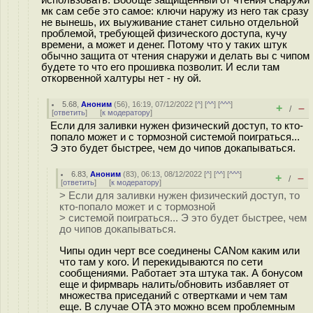
мк сам себе это самое: ключи наружу из него так сразу
не вынешь, их выуживание станет сильно отдельной
проблемой, требующей физического доступа, кучу
времени, а может и денег. Потому что у таких штук
обычно защита от чтения снаружи и делать вы с чипом
будете то что его прошивка позволит. И если там
откорвенной халтуры нет - ну ой.
5.68
,
Аноним
(
56
), 16:19, 07/12/2022 [
^
] [
^^
] [
^^^
]
+
–
/
[
ответить
]
[
к модератору
]
Если для заливки нужен физический доступ, то кто-
попало может и с тормозной системой поиграться...
Э это будет быстрее, чем до чипов докапываться.
6.83
,
Аноним
(
83
), 06:13, 08/12/2022 [
^
] [
^^
] [
^^^
]
+
–
/
[
ответить
]
[
к модератору
]
> Если для заливки нужен физический доступ, то
кто-попало может и с тормозной
> системой поиграться... Э это будет быстрее, чем
до чипов докапываться.
Чипы один черт все соединены CANом каким или
что там у кого. И перекидываются по сети
сообщениями. Работает эта штука так. А бонусом
еще и фирмварь налить/обновить избавляет от
множества приседаний с отвертками и чем там
еще. В случае OTA это можно всем проблемным