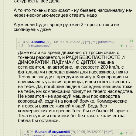
Секурность, все дела
А то что токены прокисают - ну бывает, напоминалку на-
через-несколько-месяцев ставить надо
А уж если будет вроде рутокен 2 - просто так и не
скопируешь даже
+1
4.56
,
Аноним
(
56
), 14:19, 07/12/2022 [
^
] [
^^
] [
^^^
] [
ответить
]
+
–
[
↓
] [
к модератору
]
/
Даже если во время движения от тряски связь с
токеном разорвётся, и РАДИ БЕЗОПАСТНОСТЕ И
ДИМОКРАТИИ, ПАДУМАЙ О ДИТЯХ машина
остановится, на автобане, на скорости 200 km/h, с
фатальными последствиями для пассажиров, никто
Теслу не засудит: арендуя машину у Корпорации ты
принимаешь условия договора, и вся ответственость -
на тебе. Да, погибшие люди в соседних машинах тоже
на тебе, им компенсации пойдут из твоего наследства.
Не нравится - не арендуй машины производства
корпораций, ездий на конной бричке. Коммерческие
интересы важнее жизней людей. Ведь без
коммерческих интересов Тесл бы не было! И юристы
Тесл и судьи и политики бы без такого количества
бабла бы остались.
5.94
,
Бывалый смузихлёб
(
?
), 12:05, 08/12/2022 [
^
] [
^^
]
+
–
/
[
^^^
] [
ответить
]
[
к модератору
]