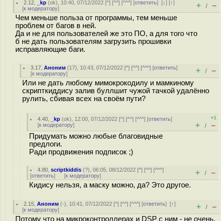
2.12
,
_kp
(
ok
), 10:40, 07/12/2022 [
^
] [
^^
] [
^^^
] [
ответить
]
[
↓
] [
↑
]
+
–
/
[
к модератору
]
Чем меньше польза от программы, тем меньше
проблем от багов в ней.
Да и не для пользователей же это ПО, а для того что
б не дать пользователям загрузить прошивки
исправляющие баги.
3.17
,
Аноним
(
17
), 10:43, 07/12/2022 [
^
] [
^^
] [
^^^
] [
ответить
]
+
–
/
[
к модератору
]
Или не дать любому мимокрокодилу и мамкиному
скрипткиддису залив буллшит чужой тачкой удалённо
рулить, сбивая всех на своём пути?
+1
4.40
,
_kp
(
ok
), 12:00, 07/12/2022 [
^
] [
^^
] [
^^^
] [
ответить
]
+
–
[
к модератору
]
/
Придумать можно любые благовидные
предлоги.
Ради продвижения подписок ;)
4.80
,
scriptkiddis
(
?
), 06:05, 08/12/2022 [
^
] [
^^
] [
^^^
]
+
–
/
[
ответить
]
[
к модератору
]
Кидису нельзя, а маску можно, да? Это другое.
2.15
,
Аноним
(
-
), 10:41, 07/12/2022 [
^
] [
^^
] [
^^^
] [
ответить
]
[
↑
]
+
–
/
[
к модератору
]
Потому что на микроконтроллерах и DSP с ним - не очень.