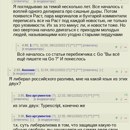
[
ответить
]
[
к модератору
]
Я поглядываю за темой несколько лет. Все началось с
воплей одного делириата про сишные дыры. Потом
появился Раст, пара маргиналов и бунтарей комментили
переписать все на Раст под каждой новостью, не только
про уязвимости. Их за это минус ли, и новости тоже. Но
око овертона начало двигаться с приходом молодых
людей, называющими кого угодно старыми пердyнами
4.89
,
1
(
??
), 10:50, 08/12/2022 [
^
] [
^^
] [
^^^
] [
ответить
]
+
–
/
[
к модератору
]
Всё началось со статьи перебежчика с Go "Вы всё
ещё пишете на Go ?" И понеслось
2.93
,
Аноним
(
-
), 11:54, 08/12/2022 [
^
] [
^^
] [
^^^
] [
ответить
]
[
↑
]
+
–
/
[
к модератору
]
Я либерал российского разлива, мне на какой язык из этих
двух?
+1
3.95
,
Без аргументов
(
?
), 12:33, 08/12/2022 [
^
] [
^^
] [
^^^
]
+
–
[
ответить
]
[
к модератору
]
/
из этих двух: Typescript, конечно же
3.96
,
Без аргументов
(
?
), 12:35, 08/12/2022 [
^
] [
^^
] [
^^^
]
+
–
/
[
ответить
]
[
↓
] [
к модератору
]
т.к. суть либерализма в том, что защищая какую-то
общую свободу, вы защищаете на самом деле свои