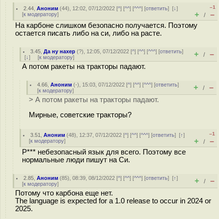
–1
2.44
,
Аноним
(
44
), 12:02, 07/12/2022 [
^
] [
^^
] [
^^^
] [
ответить
]
[
↓
]
+
–
[
к модератору
]
/
На карбоне слишком безопасно получается. Поэтому
остается писать либо на си, либо на расте.
3.45
,
Да ну нахер
(
?
), 12:05, 07/12/2022 [
^
] [
^^
] [
^^^
] [
ответить
]
+
–
/
[
↓
] [
к модератору
]
А потом ракеты на тракторы падают.
4.66
,
Аноним
(
-
), 15:03, 07/12/2022 [
^
] [
^^
] [
^^^
] [
ответить
]
+
–
/
[
к модератору
]
> А потом ракеты на тракторы падают.
Мирные, советские тракторы?
–1
3.51
,
Аноним
(
48
), 12:37, 07/12/2022 [
^
] [
^^
] [
^^^
] [
ответить
]
[
↑
]
+
–
[
к модератору
]
/
Р*** небезопасный язык для всего. Поэтому все
нормальные люди пишут на Си.
2.85
,
Аноним
(
85
), 08:39, 08/12/2022 [
^
] [
^^
] [
^^^
] [
ответить
]
[
↑
]
+
–
/
[
к модератору
]
Потому что карбона еще нет.
The language is expected for a 1.0 release to occur in 2024 or
2025.