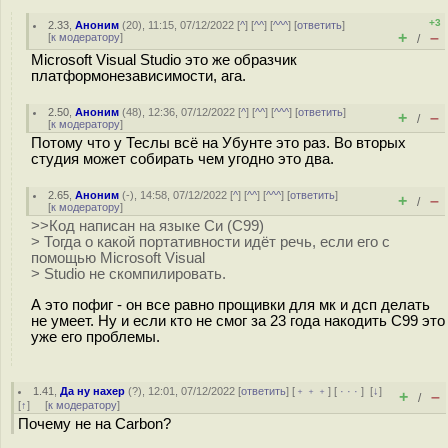
+3
2.33
,
Аноним
(
20
), 11:15, 07/12/2022 [
^
] [
^^
] [
^^^
] [
ответить
]
+
–
[
к модератору
]
/
Microsoft Visual Studio это же образчик
платформонезависимости, ага.
2.50
,
Аноним
(
48
), 12:36, 07/12/2022 [
^
] [
^^
] [
^^^
] [
ответить
]
+
–
/
[
к модератору
]
Потому что у Теслы всё на Убунте это раз. Во вторых
студия может собирать чем угодно это два.
2.65
,
Аноним
(
-
), 14:58, 07/12/2022 [
^
] [
^^
] [
^^^
] [
ответить
]
+
–
/
[
к модератору
]
>>Код написан на языке Си (C99)
> Тогда о какой портативности идёт речь, если его с
помощью Microsoft Visual
> Studio не скомпилировать.
А это пофиг - он все равно прощивки для мк и дсп делать
не умеет. Ну и если кто не смог за 23 года накодить C99 это
уже его проблемы.
1.41
,
Да ну нахер
(
?
), 12:01, 07/12/2022 [
ответить
] [
﹢﹢﹢
] [
· · ·
]
[
↓
]
+
–
/
[
↑
] [
к модератору
]
Почему не на Carbon?