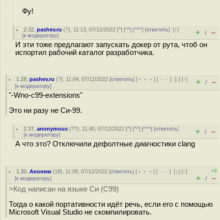
Фу!
2.32
,
pashev.ru
(
?
), 11:13, 07/12/2022 [
^
] [
^^
] [
^^^
] [
ответить
]
[
↑
]
+
–
/
[
к модератору
]
И эти тоже предлагают запускать докер от рута, чтоб он
испортил рабочий каталог разработчика.
1.28
,
pashev.ru
(
?
), 11:04, 07/12/2022 [
ответить
] [
﹢﹢﹢
] [
· · ·
]
[
↓
] [
↑
]
+
–
/
[
к модератору
]
"-Wno-c99-extensions"
Это ни разу не Си-99.
2.37
,
anonymous
(
??
), 11:40, 07/12/2022 [
^
] [
^^
] [
^^^
] [
ответить
]
+
–
/
[
к модератору
]
А что это? Отключили дефолтные диагностики clang
+2
1.30
,
Аноним
(
18
), 11:08, 07/12/2022 [
ответить
] [
﹢﹢﹢
] [
· · ·
]
[
↓
] [
↑
]
+
–
[
к модератору
]
/
>Код написан на языке Си (C99)
Тогда о какой портативности идёт речь, если его с помощью
Microsoft Visual Studio не скомпилировать.