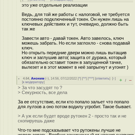
это уже отдельные реализации
Ведь, для той же работы с налоговой, не требуется
постоянно подключенный токен. Он нужен лишь на
ключевых действиях и тут, очевидно, должно быть
так же
Завести авто - давай токен. Авто завелось, ключ
можешь забрать. Но если заглохло - снова подавай
ключ.
Но открыть передние двери можно лишь вытащив
ключ и заглушив авто( защита от дурака, который
обязательно оставит токен в запущенной тачке,
вылезет и в этот момент в неё запрыгнут и угонят )
4.64
,
Аноним
(
-
), 14:56, 07/12/2022 [
^
] [
^^
] [
^^^
] [
ответить
]
[
↑
]
+
–
/
[
к модератору
]
> За что засудят то ?
> Секурность, все дела
За ее отсутствие, если кто попало зальет что попало
для лулзов а оно потом водилу угробит. Такое бывает.
> А уж если будет вроде рутокен 2 - просто так и не
скопируешь даже
Что-то мне подсказывает что рутокены лучше не
использовать. Вообще защищенный от чтения снаружи