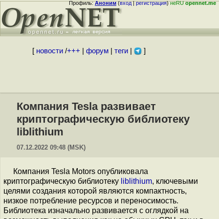
Профиль:
Аноним
(
вход
|
регистрация
)
неRU
opennet.me
[
новости
/
+++
|
форум
|
теги
|
]
Компания Tesla развивает
криптографическую библиотеку
liblithium
07.12.2022 09:48 (MSK)
Компания Tesla Motors опубликовала
криптографическую библиотеку
liblithium
, ключевыми
целями создания которой являются компактность,
низкое потребление ресурсов и переносимость.
Библиотека изначально развивается с оглядкой на