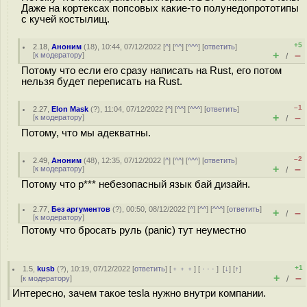
Даже на кортексах попсовых какие-то полунедопрототипы
с кучей костылищ.
+5
2.18
,
Аноним
(
18
), 10:44, 07/12/2022 [
^
] [
^^
] [
^^^
] [
ответить
]
+
–
[
к модератору
]
/
Потому что если его сразу написать на Rust, его потом
нельзя будет переписать на Rust.
–1
2.27
,
Elon Mask
(
?
), 11:04, 07/12/2022 [
^
] [
^^
] [
^^^
] [
ответить
]
+
–
[
к модератору
]
/
Потому, что мы адекватны.
–2
2.49
,
Аноним
(
48
), 12:35, 07/12/2022 [
^
] [
^^
] [
^^^
] [
ответить
]
+
–
[
к модератору
]
/
Потому что р*** небезопасный язык бай дизайн.
2.77
,
Без аргументов
(
?
), 00:50, 08/12/2022 [
^
] [
^^
] [
^^^
] [
ответить
]
+
–
/
[
к модератору
]
Потому что бросать руль (panic) тут неуместно
+1
1.5
,
kusb
(
?
), 10:19, 07/12/2022 [
ответить
] [
﹢﹢﹢
] [
· · ·
]
[
↓
] [
↑
]
+
–
[
к модератору
]
/
Интересно, зачем такое tesla нужно внутри компании.