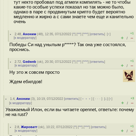
тут некто пробовал под атмеги компилять - не то чтобы
какие-то особые успехи показал но так можно было,
однако в паре с продвинутым крипто будет вероятно
медленно и жирно а с сами знаете чем еще и канительно
очень
+1
2.48
,
Аноним
(
48
), 12:35, 07/12/2022 [
^
] [
^^
] [
^^^
] [
ответить
]
[
↑
]
+
–
[
к модератору
]
/
Победы Си над унылым р*****? Так она уже состоялся,
проснись.
+1
2.72
,
Gedweb
(
ok
), 20:30, 07/12/2022 [
^
] [
^^
] [
^^^
] [
ответить
]
+
–
[
к модератору
]
/
Ну это ж совсем просто
Ждем ебилдов!
+3
1.4
,
Аноним
(
3
), 10:19, 07/12/2022 [
ответить
] [
﹢﹢﹢
] [
· · ·
]
[
↓
] [
↑
]
+
–
[
к модератору
]
/
Уважаемый Илон, если вы читаете opennet, ответьте: почему
не на rust?
+1
2.8
,
Жироватт
(
ok
), 10:22, 07/12/2022 [
^
] [
^^
] [
^^^
] [
ответить
]
+
–
[
к модератору
]
/