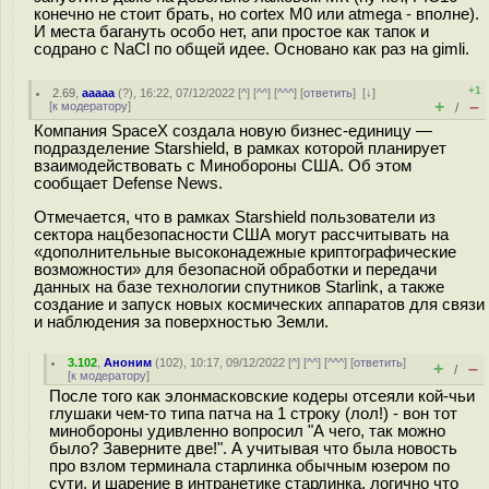
конечно не стоит брать, но cortex M0 или atmega - вполне).
И места багануть особо нет, апи простое как тапок и
содрано с NaCl по общей идее. Основано как раз на gimli.
+1
2.69
,
aaaaa
(
?
), 16:22, 07/12/2022 [
^
] [
^^
] [
^^^
] [
ответить
]
[
↓
]
+
–
[
к модератору
]
/
Компания SpaceX создала новую бизнес-единицу —
подразделение Starshield, в рамках которой планирует
взаимодействовать с Минобороны США. Об этом
сообщает Defense News.
Отмечается, что в рамках Starshield пользователи из
сектора нацбезопасности США могут рассчитывать на
«дополнительные высоконадежные криптографические
возможности» для безопасной обработки и передачи
данных на базе технологии спутников Starlink, а также
создание и запуск новых космических аппаратов для связи
и наблюдения за поверхностью Земли.
3.102
,
Аноним
(
102
), 10:17, 09/12/2022 [
^
] [
^^
] [
^^^
] [
ответить
]
+
–
/
[
к модератору
]
После того как элонмасковские кодеры отсеяли кой-чьи
глушаки чем-то типа патча на 1 строку (лол!) - вон тот
минобороны удивленно вопросил "А чего, так можно
было? Заверните две!". А учитывая что была новость
про взлом терминала старлинка обычным юзером по
сути, и шарение в интранетике старлинка, логично что