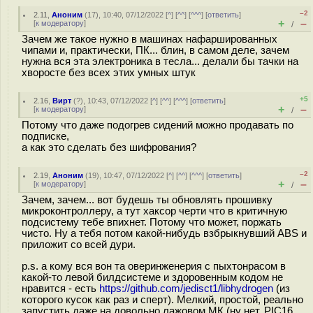
–2
2.11
,
Аноним
(
17
), 10:40, 07/12/2022 [
^
] [
^^
] [
^^^
] [
ответить
]
+
–
[
к модератору
]
/
Зачем же такое нужно в машинах нафаршированных
чипами и, практически, ПК... блин, в самом деле, зачем
нужна вся эта электроника в тесла... делали бы тачки на
хворосте без всех этих умных штук
+5
2.16
,
Вирт
(
?
), 10:43, 07/12/2022 [
^
] [
^^
] [
^^^
] [
ответить
]
+
–
[
к модератору
]
/
Потому что даже подогрев сидений можно продавать по
подписке,
а как это сделать без шифрования?
–2
2.19
,
Аноним
(
19
), 10:47, 07/12/2022 [
^
] [
^^
] [
^^^
] [
ответить
]
+
–
[
к модератору
]
/
Зачем, зачем... вот будешь ты обновлять прошивку
микроконтроллеру, а тут хаксор черти что в критичную
подсистему тебе впихнет. Потому что может, поржать
чисто. Ну а тебя потом какой-нибудь взбрыкнувший ABS и
приложит со всей дури.
p.s. а кому вся вон та оверинженерия с пыхтонрасом в
какой-то левой билдсистеме и здоровенным кодом не
нравится - есть
https://github.com/jedisct1/libhydrogen
(из
которого кусок как раз и сперт). Мелкий, простой, реально
запустить даже на довольно лажовом МК (ну нет, PIC16