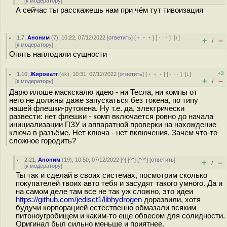
[
к модератору
]
А сейчас ты расскажешь нам при чём тут тивоизация
1.7
,
Аноним
(
7
), 10:22, 07/12/2022 [
ответить
] [
﹢﹢﹢
] [
· · ·
]
[
↑
]
+
–
/
[
к модератору
]
Опять наплодили сущности
+3
1.10
,
Жироватт
(
ok
), 10:31, 07/12/2022 [
ответить
] [
﹢﹢﹢
] [
· · ·
]
[
↓
]
+
–
[
к модератору
]
/
Дарю илоше маскскалю идею - ни Тесла, ни компы от
него не должны даже запускаться без токена, по типу
нашей флешки-рутокена. Ну т.е. да, электрически
развести: нет флешки - комп включается ровно до начала
инициализации ПЗУ и аппаратной проверки на нахождение
ключа в разъёме. Нет ключа - нет включения. Зачем что-то
сложное городить?
2.21
,
Аноним
(
19
), 10:50, 07/12/2022 [
^
] [
^^
] [
^^^
] [
ответить
]
+
–
/
[
к модератору
]
Ты так и сделай в своих системах, посмотрим сколько
покупателей твоих авто тебя и засудят такого умного. Да и
на самом деле там все не так уж сложно, это идеи
https://github.com/jedisct1/libhydrogen
доразвили, хотя
будучи корпорацией естественно обмазали всяким
питоноугробищем и каким-то еще обвесом для солидности.
Оригинал был сильно меньше и приятнее.