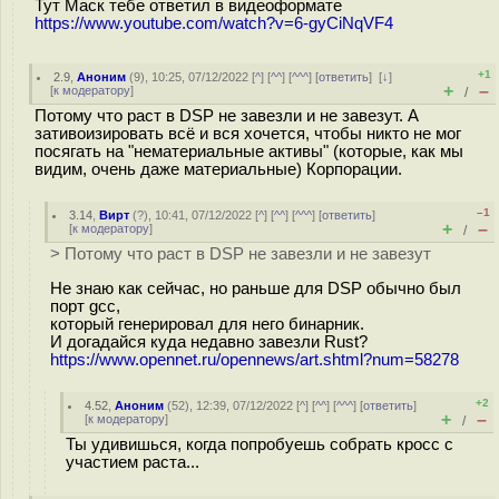
Тут Маск тебе ответил в видеоформате
https://www.youtube.com/watch?v=6-gyCiNqVF4
+1
2.9
,
Аноним
(
9
), 10:25, 07/12/2022 [
^
] [
^^
] [
^^^
] [
ответить
]
[
↓
]
+
–
[
к модератору
]
/
Потому что раст в DSP не завезли и не завезут. А
зативоизировать всё и вся хочется, чтобы никто не мог
посягать на "нематериальные активы" (которые, как мы
видим, очень даже материальные) Корпорации.
–1
3.14
,
Вирт
(
?
), 10:41, 07/12/2022 [
^
] [
^^
] [
^^^
] [
ответить
]
+
–
[
к модератору
]
/
> Потому что раст в DSP не завезли и не завезут
Не знаю как сейчас, но раньше для DSP обычно был
порт gcc,
который генерировал для него бинарник.
И догадайся куда недавно завезли Rust?
https://www.opennet.ru/opennews/art.shtml?num=58278
+2
4.52
,
Аноним
(
52
), 12:39, 07/12/2022 [
^
] [
^^
] [
^^^
] [
ответить
]
+
–
[
к модератору
]
/
Ты удивишься, когда попробуешь собрать кросс с
участием раста...