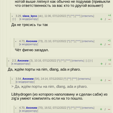
нотой выше ляпнул как обычно не подумав (привыкли
что ответственность за вас кто то другой возьмет)
+4
3.29
,
slava_kpss
(
ok
), 11:06, 07/12/2022 [
^
] [
^^
] [
^^^
] [
ответить
]
+
–
[
↑
] [
к модератору
]
/
Да не трясись ты так
+1
4.73
,
Аноним
(
73
), 21:10, 07/12/2022 [
^
] [
^^
] [
^^^
] [
ответить
]
+
–
[
к модератору
]
/
Чёт фигню загадал.
+2
2.3
,
Аноним
(
3
), 10:16, 07/12/2022 [
^
] [
^^
] [
^^^
] [
ответить
]
[
↓
] [
↑
]
+
–
[
к модератору
]
/
Да, ждём порты на nim, dlang, ada и pharo.
3.54
,
Аноним
(
54
), 14:14, 07/12/2022 [
^
] [
^^
] [
^^^
] [
ответить
]
+
–
/
[
к модератору
]
> Да, ждём порты на nim, dlang, ada и pharo.
Libhydrogen (из которого наполовину и сделан сабж) из
zig'а умеют компилять если на то пошло.
4.70
,
Аноним
(
70
), 16:52, 07/12/2022 [
^
] [
^^
] [
^^^
] [
ответить
]
+
–
/
[
к модератору
]