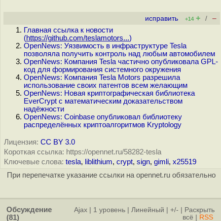
+
–
исправить
/
+14
Главная ссылка к новости
(
https://github.com/teslamotors...
)
OpenNews: Уязвимость в инфраструктуре Tesla
позволяла получить контроль над любым автомобилем
OpenNews: Компания Tesla частично опубликовала GPL-
код для формирования системного окружения
OpenNews: Компания Tesla Motors разрешила
использование своих патентов всем желающим
OpenNews: Новая криптографическая библиотека
EverCrypt с математическим доказательством
надёжности
OpenNews: Coinbase опубликовал библиотеку
распределённых криптоалгоритмов Kryptology
Лицензия:
CC BY 3.0
Короткая ссылка: https://opennet.ru/58282-tesla
Ключевые слова:
tesla
,
liblithium
,
crypt
,
sign
,
gimli
,
x25519
При перепечатке указание ссылки на opennet.ru обязательно
Обсуждение
Ajax
|
1 уровень
|
Линейный
|
+/-
|
Раскрыть
(81)
всё
|
RSS