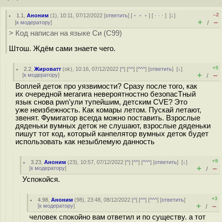
–2
1.1
,
Аноним
(
1
), 10:11, 07/12/2022 [
ответить
] [
﹢﹢﹢
] [
· · ·
]
[
↓
]
+
–
[
к модератору
]
/
> Код написан на языке Си (C99)
Штош. Ждём сами знаете чего.
+5
2.2
,
Жироватт
(
ok
), 10:16, 07/12/2022 [
^
] [
^^
] [
^^^
] [
ответить
]
[
↓
]
+
–
[
к модератору
]
/
Воплей деток про уязвимости? Сразу после того, как
их очередной мегагига невероятностно безопасТный
язык снова pwn'ули тупейшим, детским CVE? Это
уже неизбежность. Как комары летом. Пускай летают,
звенят. Фумигатор всегда можно поставить. Взрослые
дяденьки вумных деток не слушают, взрослые дяденьки
пишут тот код, который канпелятор вумных деток будет
использовать как незыблемую данность
+9
3.23
,
Аноним
(
23
), 10:57, 07/12/2022 [
^
] [
^^
] [
^^^
] [
ответить
]
[
↓
]
+
–
[
к модератору
]
/
Успокойся.
+3
4.98
,
Аноним
(
98
), 23:48, 08/12/2022 [
^
] [
^^
] [
^^^
] [
ответить
]
+
–
[
к модератору
]
/
человек спокойно вам ответил и по существу. а тот