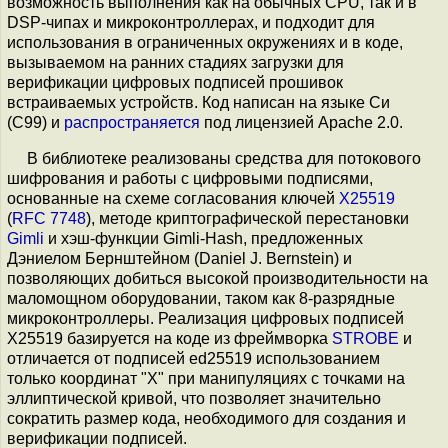
возможность выполнения как на обычных CPU, так и в
DSP-чипах и микроконтроллерах, и подходит для
использования в ограниченных окружениях и в коде,
вызываемом на ранних стадиях загрузки для
верификации цифровых подписей прошивок
встраиваемых устройств. Код написан на языке Си
(C99) и
распространяется
под лицензией Apache 2.0.
В библиотеке реализованы средства для потокового
шифрования и работы с цифровыми подписями,
основанные на схеме согласования ключей
X25519
(
RFC 7748
), методе криптографической перестановки
Gimli
и хэш-функции Gimli-Hash, предложенных
Дэниелом Бернштейном (Daniel J. Bernstein) и
позволяющих добиться высокой производительности на
маломощном оборудовании, таком как 8-разрядные
микроконтроллеры. Реализация цифровых подписей
X25519 базируется на коде из фреймворка
STROBE
и
отличается от подписей ed25519 использованием
только координат "X" при манипуляциях с точками на
эллиптической кривой, что позволяет значительно
сократить размер кода, необходимого для создания и
верификации подписей.