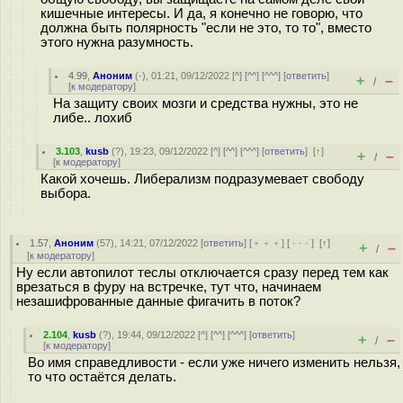
кишечные интересы. И да, я конечно не говорю, что
должна быть полярность "если не это, то то", вместо
этого нужна разумность.
4.99
,
Аноним
(
-
), 01:21, 09/12/2022 [
^
] [
^^
] [
^^^
] [
ответить
]
+
–
/
[
к модератору
]
На защиту своих мозги и средства нужны, это не
либе.. лохиб
3.103
,
kusb
(
?
), 19:23, 09/12/2022 [
^
] [
^^
] [
^^^
] [
ответить
]
[
↑
]
+
–
/
[
к модератору
]
Какой хочешь. Либерализм подразумевает свободу
выбора.
1.57
,
Аноним
(
57
), 14:21, 07/12/2022 [
ответить
] [
﹢﹢﹢
] [
· · ·
]
[
↑
]
+
–
/
[
к модератору
]
Ну если автопилот теслы отключается сразу перед тем как
врезаться в фуру на встречке, тут что, начинаем
незашифрованные данные фигачить в поток?
2.104
,
kusb
(
?
), 19:44, 09/12/2022 [
^
] [
^^
] [
^^^
] [
ответить
]
+
–
/
[
к модератору
]
Во имя справедливости - если уже ничего изменить нельзя,
то что остаётся делать.