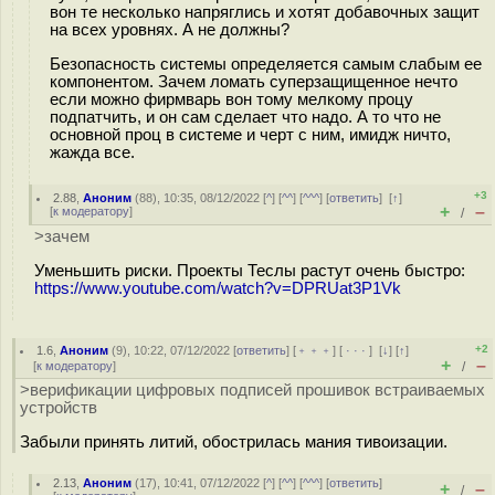
вон те несколько напряглись и хотят добавочных защит
на всех уровнях. А не должны?
Безопасность системы определяется самым слабым ее
компонентом. Зачем ломать суперзащищенное нечто
если можно фирмварь вон тому мелкому процу
подпатчить, и он сам сделает что надо. А то что не
основной проц в системе и черт с ним, имидж ничто,
жажда все.
+3
2.88
,
Аноним
(
88
), 10:35, 08/12/2022 [
^
] [
^^
] [
^^^
] [
ответить
]
[
↑
]
+
–
[
к модератору
]
/
>зачем
Уменьшить риски. Проекты Теслы растут очень быстро:
https://www.youtube.com/watch?v=DPRUat3P1Vk
+2
1.6
,
Аноним
(
9
), 10:22, 07/12/2022 [
ответить
] [
﹢﹢﹢
] [
· · ·
]
[
↓
] [
↑
]
+
–
[
к модератору
]
/
>верификации цифровых подписей прошивок встраиваемых
устройств
Забыли принять литий, обострилась мания тивоизации.
2.13
,
Аноним
(
17
), 10:41, 07/12/2022 [
^
] [
^^
] [
^^^
] [
ответить
]
+
–
/