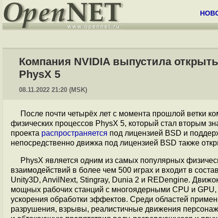
НОВ
Компания NVIDIA выпустила открыт
PhysX 5
08.11.2022 21:20 (MSK)
После почти четырёх лет с момента прошлой ветки к
физических процессов PhysX 5, который стал вторым з
проекта
распространяется
под лицензией BSD и поддерж
непосредственно движка под лицензией BSD также откр
PhysX является одним из самых популярных физическ
взаимодействий в более чем 500 играх и входит в соста
Unity3D, AnvilNext, Stingray, Dunia 2 и REDengine. Дви
мощных рабочих станций с многоядерными CPU и GPU, 
ускорения обработки эффектов. Среди областей примен
разрушения, взрывы, реалистичные движения персонаж