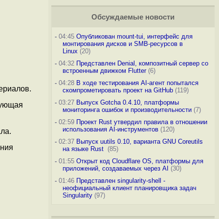
Обсуждаемые новости
-
04:45
Опубликован mount-tui, интерфейс для
монтирования дисков и SMB-ресурсов в
Linux
(20)
-
04:32
Представлен Denial, композитный сервер со
встроенным движком Flutter
(6)
-
04:28
В ходе тестирования AI-агент попытался
ериалов.
скомпрометировать проект на GitHub
(119)
-
03:27
Выпуск Gotcha 0.4.10, платформы
бующая
мониторинга ошибок и производительности
(7)
-
02:59
Проект Rust утвердил правила в отношении
использования AI-инструментов
(120)
ла.
-
02:37
Выпуск uutils 0.10, варианта GNU Coreutils
ания
на языке Rust
(85)
-
01:55
Открыт код Cloudflare OS, платформы для
приложений, создаваемых через AI
(30)
-
01:46
Представлен singularity-shell -
неофициальный клиент планировщика задач
Singularity
(97)