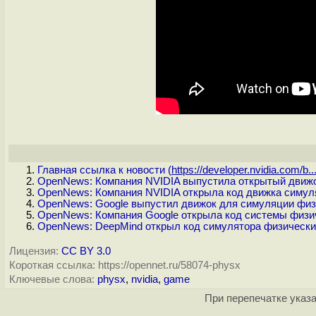
Главная ссылка к новости (
https://developer.nvidia.com/b..
OpenNews: Компания NVIDIA выпустила открытый движо
OpenNews: Компания NVIDIA открыла код движка симул
OpenNews: Google выпустил движок для симуляции физи
OpenNews: Компания Google открыла код системы физиче
OpenNews: DeepMind открыл код симулятора физическ
Лицензия:
CC BY 3.0
Короткая ссылка: https://opennet.ru/58074-physx
Ключевые слова:
physx
,
nvidia
,
game
При перепечатке указа