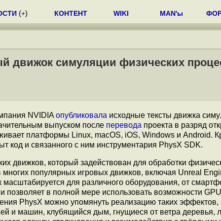
ОСТИ
(
+
)
КОНТЕНТ
WIKI
MAN'ы
ФО
ый движок симуляции физических проце
омпания NVIDIA
опубликовала
исходные тексты движка сим
начительным выпуском после
перевода
проекта в разряд от
ивает платформы Linux, macOS, iOS, Windows и Android. 
ыт код и связанного с ним инструментария PhysX SDK.
их движков, который задействован для обработки физичес
в многих популярных игровых движков, включая Unreal Engi
жок масштабируется для различного оборудования, от смартф
и позволяет в полной мере использовать возможности GPU
ения PhysX можно упомянуть реализацию таких эффектов, 
ей и машин, клубящийся дым, гнущиеся от ветра деревья,