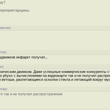
му?
 проприетарщины.
ератору
]
атору
]
движков инфаркт получат...
ру
]
изическим движком. Даже успешные коммерческие конкуренты с
то physx с вычислениями на видеокарте так и не получил распро
 ветоши, разлетающиеся осколки стекла и летающий вокруг му
атору
]
те так и не получил распространения