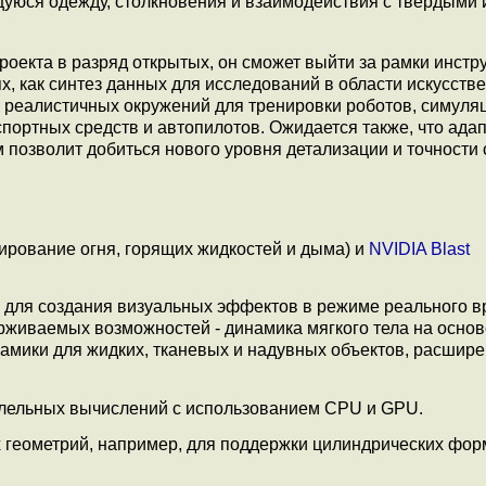
уюся одежду, столкновения и взаимодействия с твёрдыми 
роекта в разряд открытых, он сможет выйти за рамки инстр
ях, как синтез данных для исследований в области искусств
е реалистичных окружений для тренировки роботов, cимуля
портных средств и автопилотов. Ожидается также, что ада
 позволит добиться нового уровня детализации и точности
ирование огня, горящих жидкостей и дыма) и
NVIDIA Blast
для создания визуальных эффектов в режиме реального в
рживаемых возможностей - динамика мягкого тела на осно
амики для жидких, тканевых и надувных объектов, расшир
лельных вычислений с использованием CPU и GPU.
геометрий, например, для поддержки цилиндрических фор