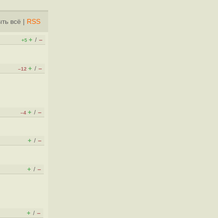
ть всё
|
RSS
+
–
/
+5
+
–
/
–12
+
–
/
–4
+
–
/
+
–
/
+
–
/