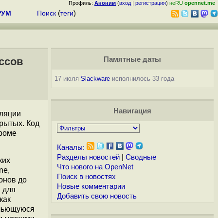
Профиль:
Аноним
(
вход
|
регистрация
)
неRU
opennet.me
РУМ
Поиск
(
теги
)
ссов
Памятные даты
17 июля
Slackware
исполнилось 33 года
Навигация
уляции
крытых. Код
Кроме
Каналы:
Разделы новостей
|
Сводные
ких
Что нового на OpenNet
ne,
Поиск в новостях
онов до
Новые комментарии
 для
Добавить свою новость
как
 льющуюся