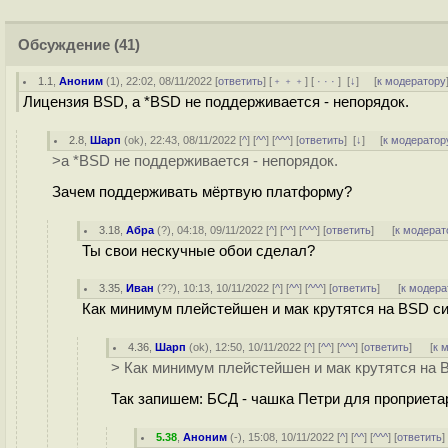
Обсуждение
(41)
1.1
,
Аноним
(
1
), 22:02, 08/11/2022 [
ответить
] [
﹢﹢﹢
] [
· · ·
]
[
↓
] [
к модератору
Лицензия BSD, а *BSD не поддерживается - непорядок.
2.8
,
Шарп
(
ok
), 22:43, 08/11/2022 [
^
] [
^^
] [
^^^
] [
ответить
]
[
↓
] [
к модератор
>а *BSD не поддерживается - непорядок.
Зачем поддерживать мёртвую платформу?
3.18
,
Абра
(
?
), 04:18, 09/11/2022 [
^
] [
^^
] [
^^^
] [
ответить
]
[
к модерат
Ты свои нескучные обои сделал?
3.35
,
Иван
(
??
), 10:13, 10/11/2022 [
^
] [
^^
] [
^^^
] [
ответить
]
[
к модера
Как минимум плейстейшен и мак крутятся на BSD си
4.36
,
Шарп
(
ok
), 12:50, 10/11/2022 [
^
] [
^^
] [
^^^
] [
ответить
]
[
к 
> Как минимум плейстейшен и мак крутятся на 
Так запишем: БСД - чашка Петри для проприет
5.38
,
Аноним
(
-
), 15:08, 10/11/2022 [
^
] [
^^
] [
^^^
] [
ответить