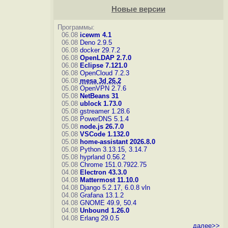
Новые версии
Программы:
06.08
icewm 4.1
06.08
Deno 2.9.5
06.08
docker 29.7.2
06.08
OpenLDAP 2.7.0
06.08
Eclipse 7.121.0
06.08
OpenCloud 7.2.3
06.08
mesa 3d 26.2
05.08
OpenVPN 2.7.6
05.08
NetBeans 31
05.08
ublock 1.73.0
05.08
gstreamer 1.28.6
05.08
PowerDNS 5.1.4
05.08
node.js 26.7.0
05.08
VSCode 1.132.0
05.08
home-assistant 2026.8.0
05.08
Python 3.13.15, 3.14.7
05.08
hyprland 0.56.2
05.08
Chrome 151.0.7922.75
04.08
Electron 43.3.0
04.08
Mattermost 11.10.0
04.08
Django 5.2.17, 6.0.8
vln
04.08
Grafana 13.1.2
04.08
GNOME 49.9, 50.4
04.08
Unbound 1.26.0
04.08
Erlang 29.0.5
далее>>