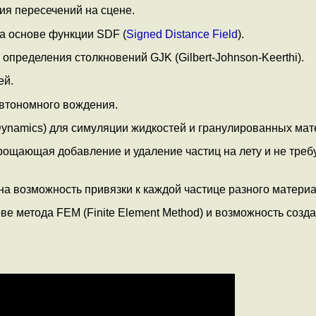
ия пересечений на сцене.
а основе функции SDF (
Signed Distance Field
).
пределения столкновений GJK (Gilbert-Johnson-Keerthi).
ей.
автономного вождения.
Dynamics) для симуляции жидкостей и гранулированных мат
прощающая добавление и удаление частиц на лету и не тре
а возможность привязки к каждой частице разного материа
ве метода FEM (Finite Element Method) и возможность созд