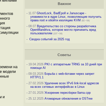
и мягкими
Важное
-
11.07
GhostLock, BadEpoll и Januscape -
ументов
уязвимости в ядре Linux, позволяющие получить
енного
права root и обойти изоляцию KVM
(82 +34)
ция
-
08.07
Вредительство со стороны разработчика
птация
OpenMandriva, которое могло причинить вред
 симуляции
пользователям
(107 +34)
-
Сводка событий за 2025 год
Советы
-
19.04.2026
PKI с аппаратным TRNG за 10 дней при
ремени на
помощи AI
ве модели
-
09.03.2026
Борьба с web-ботами через запрет
енные
HTTP/1.1
-
27.02.2026
Удаление всех IPv6 link-local адресов
на всех сетевых интерфейсах в Linux
-
27.01.2026
Ускорение пересборки llama.cpp
м и
-
25.12.2025
Атомарные обновления в OSTree