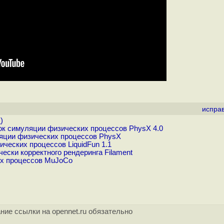
испра
.
)
к симуляции физических процессов PhysX 4.0
яции физических процессов PhysX
ческих процессов LiquidFun 1.1
ски корректного рендеринга Filament
их процессов MuJoCo
ние ссылки на opennet.ru обязательно