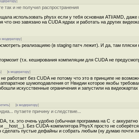
модератору
]
те так и не получил распространения
прещала использовать physx если у тебя основная ATI/AMD, даже 
оря что оно завязано на CUDA ядрах и работать на других видеок
к модератору
]
мотреть реализацияю (в staging патч лежит). И да, там пляски
тормозит (т.к. кеширования компиляции для CUDA не предусмот
ь
]
[
к модератору
]
 не работает без CUDA не потому что это в принципе не возможн
к аппаратное шумоподавления от Нвидии которое якобы требова
обошли искусственные ограничения и запустили на видеокартах
ветить
]
[
к модератору
]
диа... путаете причину и следствие...
DA, т.к. это очень удобно (обычная программа на C с аккуратно
и __host__). Без CUDA-компилятора PhysX просто не соберётся
о сделать пустые дефайны и собрать любым (ну думаю почти 