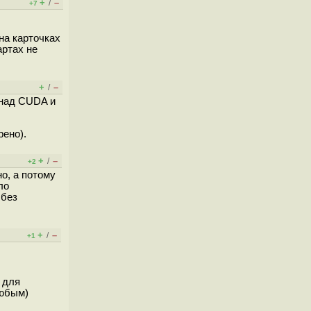
+
–
/
+7
на карточках
артах не
+
–
/
 над CUDA и
рено).
+
–
/
+2
о, а потому
ло
 без
+
–
/
+1
 для
любым)