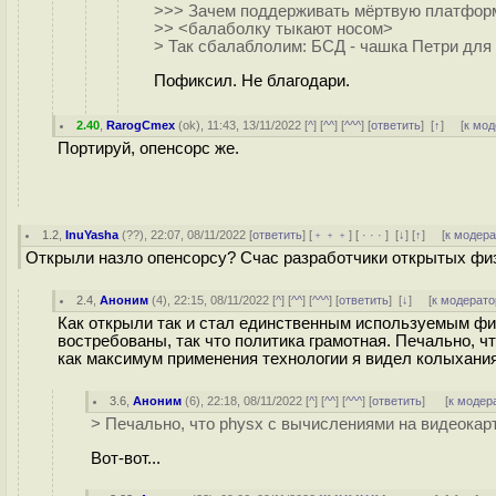
>>> Зачем поддерживать мёртвую платфор
>> <балаболку тыкают носом>
> Так сбалаблолим: БСД - чашка Петри для
Пофиксил. Не благодари.
2.40
,
RarogCmex
(
ok
), 11:43, 13/11/2022 [
^
] [
^^
] [
^^^
] [
ответить
]
[
↑
] [
к мод
Портируй, опенсорс же.
1.2
,
InuYasha
(
??
), 22:07, 08/11/2022 [
ответить
] [
﹢﹢﹢
] [
· · ·
]
[
↓
] [
↑
] [
к модер
Открыли назло опенсорсу? Счас разработчики открытых физ
2.4
,
Аноним
(
4
), 22:15, 08/11/2022 [
^
] [
^^
] [
^^^
] [
ответить
]
[
↓
] [
к модерато
Как открыли так и стал единственным используемым ф
востребованы, так что политика грамотная. Печально, ч
как максимум применения технологии я видел колыхания
3.6
,
Аноним
(
6
), 22:18, 08/11/2022 [
^
] [
^^
] [
^^^
] [
ответить
]
[
к модер
> Печально, что physx с вычислениями на видеокар
Вот-вот...