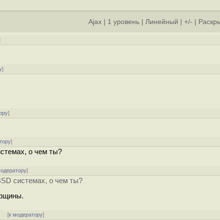
Ajax
|
1 уровень
|
Линейный
|
+/-
|
Раскры
]
у
]
ору
]
тору
]
стемах, о чем ты?
модератору
]
BSD системах, о чем ты?
арщины.
]
[
к модератору
]