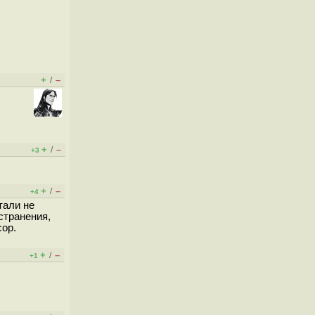
+
–
/
+
–
/
+3
+
–
/
+4
тали не
странения,
сор.
+
–
/
+1