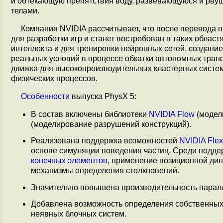
и обтекающую препятствия воду, развевающуюся и рвущ
телами.
Компания NVIDIA рассчитывает, что после перевода п
для разработки игр и станет востребован в таких област
интеллекта и для тренировки нейронных сетей, cоздани
реальных условий в процессе обкатки автономных транс
движка для высокопроизводительных кластерных систем
физических процессов.
Особенности
выпуска PhysX 5:
В состав включены библиотеки
NVIDIA Flow
(модел
(моделирование разрушений конструкций).
Реализована поддержка возможностей
NVIDIA Flex
основе симуляции поведения частиц. Среди подде
конечных элементов
, применение позиционной дин
механизмы определения столкновений.
Значительно повышена производительность парал
Добавлена возможность определения собственных 
неявных блочных систем.