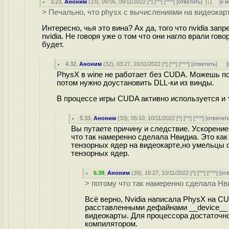
3.23
,
Аноним
(
23
), 09:06, 09/11/2022 [
^
] [
^^
] [
^^^
] [
ответить
]
[
↓
] [
к 
> Печально, что physx с вычислениями на видеокар
Интересно, чья это вина? Ах да, того что nvidia за
nvidia. Не говоря уже о том что они нагло врали гов
будет.
4.32
,
Аноним
(
32
), 03:27, 10/11/2022 [
^
] [
^^
] [
^^^
] [
ответить
]
[
PhysX в wine не работает без CUDA. Можешь пос
потом нужно доустановить DLL-ки из винды.
В процессе игры CUDA активно используется и 
5.33
,
Аноним
(
33
), 05:10, 10/11/2022 [
^
] [
^^
] [
^^^
] [
ответит
Вы путаете причину и следствие. Ускорение
что так намеренно сделала Нвидиа. Это ка
тензорных ядер на видеокарте,но умельцы 
тензорных ядер.
6.39
,
Аноним
(
39
), 18:27, 10/11/2022 [
^
] [
^^
] [
^^^
] [
от
> потому что так намеренно сделала Нви
Всё верно, Nvidia написала PhysX на CU
расставленными дефайнами __device__ 
видеокарты. Для процессора достаточн
компилятором.