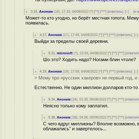
3.16
,
Аноним
(
16
), 17:33, 04/08/2022 [
^
] [
^^
] [
^^^
] [
ответить
]
[
↑
] [
к 
Может-то кто угодно, но берёт местная гопота. Мему
появилась.
4.17
,
Аноним
(
17
), 17:49, 04/08/2022 [
^
] [
^^
] [
^^^
] [
ответить
]
[
↓
Выйди за пределы своей деревни.
5.31
,
microsoft
(
?
), 22:03, 04/08/2022 [
^
] [
^^
] [
^^^
] [
ответит
Шо это? Ходить надо? Ногами блин чтоле?
4.19
,
Аноним
(
18
), 17:58, 04/08/2022 [
^
] [
^^
] [
^^^
] [
ответить
]
[
↓
] 
> Мему про «русских хакеров» не первый год, и
Естественно. Не один миллион долларов кто-то
5.34
,
Аноним
(
34
), 01:35, 05/08/2022 [
^
] [
^^
] [
^^^
] [
ответит
Неясно только кому заплатил.
5.38
,
Аноним
(
38
), 04:06, 05/08/2022 [
^
] [
^^
] [
^^^
] [
ответит
С чего вдруг миллионы? Вполне возможно, в
облажались" и завертелось...