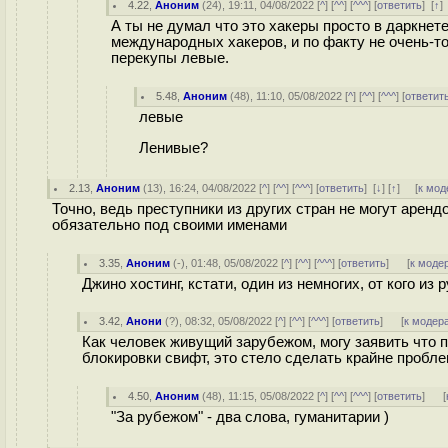
4.22
,
Аноним
(
24
), 19:11, 04/08/2022 [
^
] [
^^
] [
^^^
] [
ответить
]
[
↑
]
А ты не думал что это хакеры просто в даркнете
международных хакеров, и по факту не очень-то
перекупы левые.
5.48
,
Аноним
(
48
), 11:10, 05/08/2022 [
^
] [
^^
] [
^^^
] [
ответит
левые
Ленивые?
2.13
,
Аноним
(
13
), 16:24, 04/08/2022 [
^
] [
^^
] [
^^^
] [
ответить
]
[
↓
] [
↑
] [
к мод
Точно, ведь преступники из других стран не могут аренд
обязательно под своими именами
3.35
,
Аноним
(
-
), 01:48, 05/08/2022 [
^
] [
^^
] [
^^^
] [
ответить
]
[
к моде
Джино хостинг, кстати, один из немногих, от кого и
3.42
,
Анони
(
?
), 08:32, 05/08/2022 [
^
] [
^^
] [
^^^
] [
ответить
]
[
к модер
Как человек живущий зарубежом, могу заявить что п
блокировки свифт, это стело сделать крайне пробл
4.50
,
Аноним
(
48
), 11:15, 05/08/2022 [
^
] [
^^
] [
^^^
] [
ответить
]
[
"За рубежом" - два слова, гуманитарии )