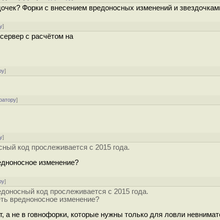
дочек? Форки с внесением вредоносных изменений и звездочками
у
]
сервер с расчётом на
ру
]
ратору
]
у
]
ный код прослеживается с 2015 года.
редноносное изменение?
ру
]
доносный код прослеживается с 2015 года.
деть вредноносное изменение?
т, а не в говнофорки, которые нужны только для ловли невнима