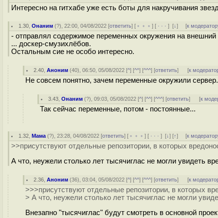
Интересно на гитхабе уже есть боты для накручивания звез
1.30
,
Онаним
(
?
), 22:00, 04/08/2022 [
ответить
] [
﹢﹢﹢
] [
· · ·
]
[
↓
] [
к модератор
- отправлял содержимое переменных окружения на внешний 
... доскер-смузихлёбов.
Остальным сие не особо интересно.
2.40
,
Аноним
(
40
), 06:50, 05/08/2022 [
^
] [
^^
] [
^^^
] [
ответить
]
[
к модерато
Не совсем понятно, зачем переменные окружили сервер.
3.43
,
Онаним
(
?
), 09:03, 05/08/2022 [
^
] [
^^
] [
^^^
] [
ответить
]
[
к моде
Так сейчас переменные, потом - постоянные...
1.32
,
Мама
(
?
), 23:28, 04/08/2022 [
ответить
] [
﹢﹢﹢
] [
· · ·
]
[
↓
] [
↑
] [
к модератор
>>присутствуют отдельные репозитории, в которых вредонос
А что, неужели столько лет тысячиглас не могли увидеть в
2.36
,
Аноним
(
36
), 03:04, 05/08/2022 [
^
] [
^^
] [
^^^
] [
ответить
]
[
к модерато
>>>присутствуют отдельные репозитории, в которых вре
> А что, неужели столько лет тысячиглас не могли уви
Внезапно "тысячиглас" будут смотреть в основной проек