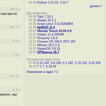
05.08
Python 3.13.15, 3.14.7
далее>>
+
–
/
–9
Дистрибутивы:
стом месте
05.08
Tails 7.10.1
04.08
Deepin 25.2.1
03.08
Azure Linux 3.0.20260803
+
–
/
+4
01.08
NetBSD 11.0
24.07
Ubuntu Touch 24.04 2.0
23.07
Solaris 11.4 SRU94
21.07
Omarchy 3.8.4
+
–
/
19.07
Chrome OS 150.0.7871.150
17.07
Whonix 18.2.1.9
16.07
SteamOS 3.8.15
16.07
OPNsense 26.7
+
–
/
Актуальные ядра Linux:
07.08
6.12.102
,
6.6.150
,
6.1.182
,
5.15.215
,
5.10.264
06.08
7.1.7
,
6.18.43
Изменения в ядре 7.2
+
–
/
–1
+
–
/
вините, мы