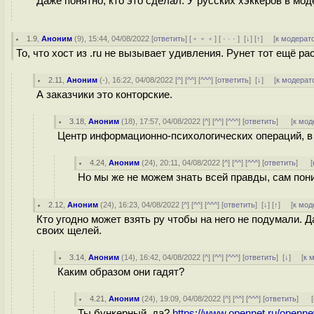
Даже понятно, кто это сделал. У русских хэккеров в моде
1.9
,
Аноним
(
9
), 15:44, 04/08/2022 [
ответить
] [
﹢﹢﹢
] [
· · ·
]
[
↓
] [
↑
] [
к модерат
То, что хост из .ru не вызывает удивления. Рунет тот ещё ра
2.11
,
Аноним
(
-
), 16:22, 04/08/2022 [
^
] [
^^
] [
^^^
] [
ответить
]
[
↓
] [
к модерат
А заказчики это конторские.
3.18
,
Аноним
(
18
), 17:57, 04/08/2022 [
^
] [
^^
] [
^^^
] [
ответить
]
[
к мод
Центр информационно-психологических операций, в
4.24
,
Аноним
(
24
), 20:11, 04/08/2022 [
^
] [
^^
] [
^^^
] [
ответить
]
[
Но мы же не можем знать всей правды, сам пон
2.12
,
Аноним
(
24
), 16:23, 04/08/2022 [
^
] [
^^
] [
^^^
] [
ответить
]
[
↓
] [
↑
] [
к мод
Кто угодно может взять ру чтобы на него не подумали. Д
своих щелей.
3.14
,
Аноним
(
14
), 16:42, 04/08/2022 [
^
] [
^^
] [
^^^
] [
ответить
]
[
↓
] [
к 
Каким образом они гадят?
4.21
,
Аноним
(
24
), 19:09, 04/08/2022 [
^
] [
^^
] [
^^^
] [
ответить
]
[
Ты бункерный, да?
https://www.opennet.ru/openn