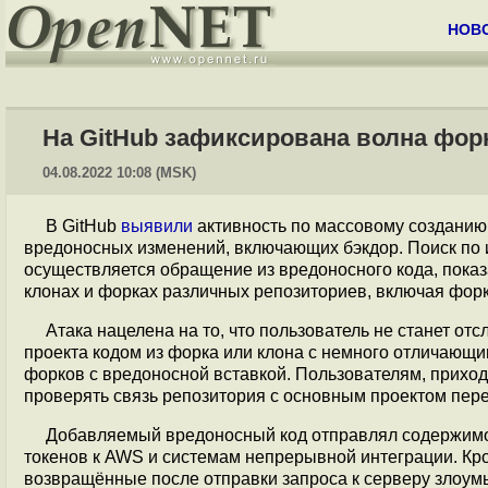
НОВ
На GitHub зафиксирована волна фо
04.08.2022 10:08 (MSK)
В GitHub
выявили
активность по массовому созданию 
вредоносных изменений, включающих бэкдор. Поиск по им
осуществляется обращение из вредоносного кода, показ
клонах и форках различных репозиториев, включая форки пр
Атака нацелена на то, что пользователь не станет от
проекта кодом из форка или клона с немного отличающ
форков с вредоносной вставкой. Пользователям, приход
проверять связь репозитория с основным проектом пере
Добавляемый вредоносный код отправлял содержимо
токенов к AWS и системам непрерывной интеграции. Кром
возвращённые после отправки запроса к серверу злоу