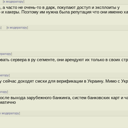
 [
к модератору
]
, а часто не очень-то в дарк, покупают доступ и эксплоиты у
 и хакеры. Поэтому им нужна была репутация что они именно ха
ь
]
[
к модератору
]
ератору
]
овать сервера в ру сегменте, они арендуют их только в своих ст
ратору
]
з ру сейчас доходят смски для верификации в Украину. Мимо с Ук
атору
]
осле выхода зарубежного банкинга, систем банковских карт и ч
ематично
к модератору
]