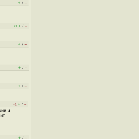
+
–
/
+
–
/
+1
+
–
/
+
–
/
+
–
/
+
–
/
–1
кие и
дит
+
–
/