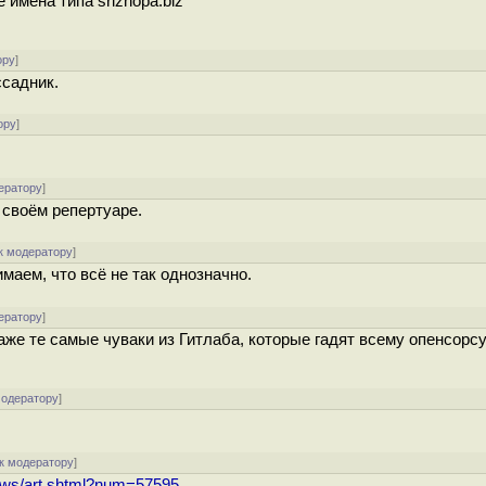
 имена типа srizhopa.biz
ору
]
ссадник.
ору
]
ератору
]
 своём репертуаре.
к модератору
]
имаем, что всё не так однозначно.
ератору
]
аже те самые чуваки из Гитлаба, которые гадят всему опенсорсу
модератору
]
к модератору
]
ews/art.shtml?num=57595