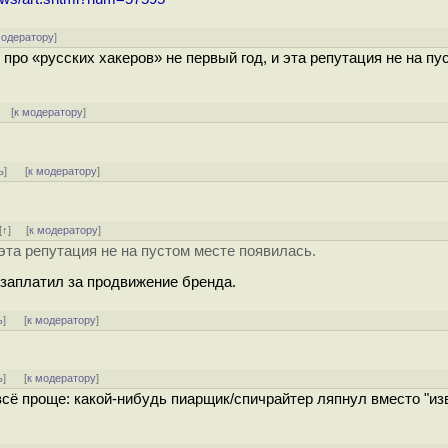
модератору
]
 про «русских хакеров» не первый год, и эта репутация не на пу
] [
к модератору
]
ь
]
[
к модератору
]
[
↑
] [
к модератору
]
 эта репутация не на пустом месте появилась.
 заплатил за продвижение бренда.
ь
]
[
к модератору
]
ь
]
[
к модератору
]
сё проще: какой-нибудь пиарщик/спичрайтер ляпнул вместо "из