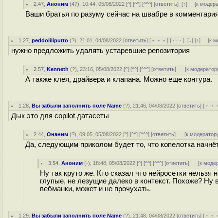
2.47
,
Аноним
(
47
), 10:44, 05/08/2022 [
^
] [
^^
] [
^^^
] [
ответить
]
[
↑
] [
к модер
Ваши братья по разуму сейчас на швабре в комментариях
1.27
,
peddoliliputto
(
?
), 21:01, 04/08/2022 [
ответить
] [
﹢﹢﹢
] [
· · ·
]
[
↓
] [
↑
] [
к м
нужно предложить удалять устаревшие репозитория
2.57
,
Kenneth
(
?
), 23:16, 05/08/2022 [
^
] [
^^
] [
^^^
] [
ответить
]
[
к модератор
А также клея, драйвера и клапана. Можно еще контура.
1.28
,
Вы забыли заполнить поле Name
(
?
), 21:46, 04/08/2022 [
ответить
] [
﹢﹢
Дык это для copilot датасеты
2.44
,
Онаним
(
?
), 09:05, 05/08/2022 [
^
] [
^^
] [
^^^
] [
ответить
]
[
к модератор
Да, следующим приколом будет то, что копелотка начнё
3.54
,
Аноним
(
-
), 18:48, 05/08/2022 [
^
] [
^^
] [
^^^
] [
ответить
]
[
к моде
Ну так круто же. Кто сказал что нейросетки нельзя
глупые, не лезущие далеко в контекст. Похоже? Ну 
вебманки, может и не прочухать.
1.29
,
Вы забыли заполнить поле Name
(
?
), 21:48, 04/08/2022 [
ответить
] [
﹢﹢