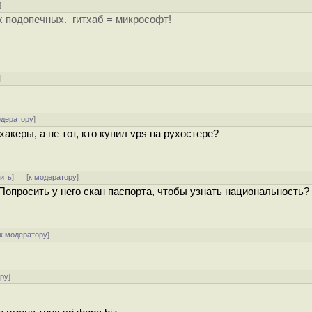
]
их подопечных. гитхаб = микрософт!
]
одератору
]
керы, а не тот, кто купил vps на рухостере?
тить
]
[
к модератору
]
Попросить у него скан паспорта, чтобы узнать национальность?
к модератору
]
ору
]