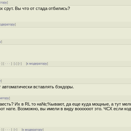
атору
]
 срут. Вы что от стада отбились?
одератору
]
у
]
﹢
] [
· · ·
]
[
↓
] [
↑
] [
к модератору
]
у
]
т автоматически вставлять бэкдоры.
ратору
]
 наесть? Их в RL то на№;%ывают, да еще куда мощные, а тут мел
вот нате. Возможно, вы имели в виду воооооот это. ЧСХ если ко
﹢
] [
· · ·
]
[
↑
] [
к модератору
]