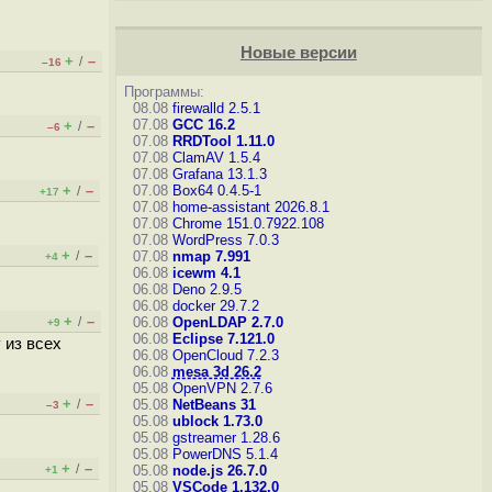
Новые версии
+
–
/
–16
Программы:
08.08
firewalld 2.5.1
07.08
GCC 16.2
+
–
/
–6
07.08
RRDTool 1.11.0
07.08
ClamAV 1.5.4
07.08
Grafana 13.1.3
+
–
07.08
Box64 0.4.5-1
/
+17
07.08
home-assistant 2026.8.1
07.08
Chrome 151.0.7922.108
07.08
WordPress 7.0.3
+
–
/
07.08
nmap 7.991
+4
06.08
icewm 4.1
06.08
Deno 2.9.5
06.08
docker 29.7.2
+
–
/
06.08
OpenLDAP 2.7.0
+9
06.08
Eclipse 7.121.0
 из всех
06.08
OpenCloud 7.2.3
06.08
mesa 3d 26.2
05.08
OpenVPN 2.7.6
+
–
/
05.08
NetBeans 31
–3
05.08
ublock 1.73.0
05.08
gstreamer 1.28.6
05.08
PowerDNS 5.1.4
+
–
/
05.08
node.js 26.7.0
+1
05.08
VSCode 1.132.0