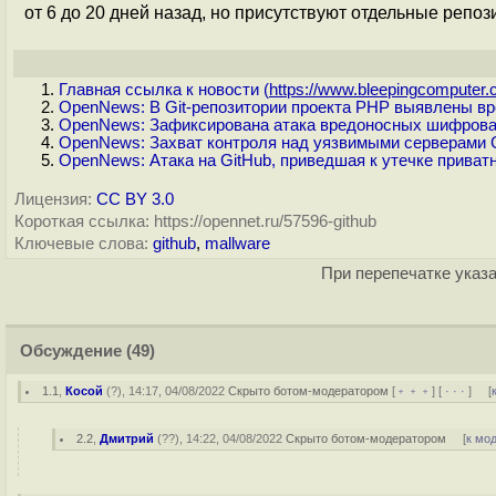
от 6 до 20 дней назад, но присутствуют отдельные репо
Главная ссылка к новости (
https://www.bleepingcomputer.c
OpenNews: В Git-репозитории проекта PHP выявлены в
OpenNews: Зафиксирована атака вредоносных шифровал
OpenNews: Захват контроля над уязвимыми серверами G
OpenNews: Атака на GitHub, приведшая к утечке приват
Лицензия:
CC BY 3.0
Короткая ссылка: https://opennet.ru/57596-github
Ключевые слова:
github
,
mallware
При перепечатке указа
Обсуждение
(49)
1.1
,
Косой
(
?
), 14:17, 04/08/2022
Скрыто ботом-модератором
[
﹢﹢﹢
] [
· · ·
] [
2.2
,
Дмитрий
(
??
), 14:22, 04/08/2022
Скрыто ботом-модератором
[
к мо