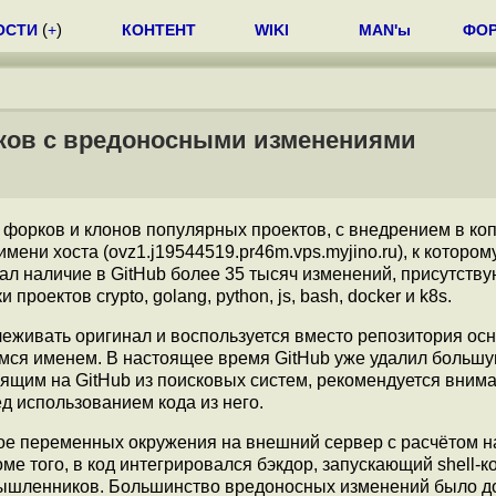
ОСТИ
(
+
)
КОНТЕНТ
WIKI
MAN'ы
ФО
рков с вредоносными изменениями
форков и клонов популярных проектов, с внедрением в ко
ени хоста (ovz1.j19544519.pr46m.vps.myjino.ru), к котором
ал наличие в GitHub более 35 тысяч изменений, присутств
оектов crypto, golang, python, js, bash, docker и k8s.
слеживать оригинал и воспользуется вместо репозитория ос
имся именем. В настоящее время GitHub уже удалил большу
ящим на GitHub из поисковых систем, рекомендуется вним
д использованием кода из него.
е переменных окружения на внешний сервер с расчётом н
е того, в код интегрировался бэкдор, запускающий shell-к
мышленников. Большинство вредоносных изменений было 