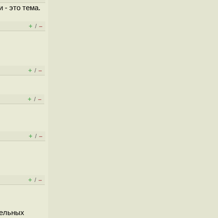
 - это тема.
+
–
/
+
–
/
+
–
/
+
–
/
+
–
/
тельных