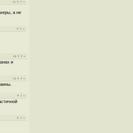
+
–
/
+1
керы, а не
+
–
/
+
–
/
+8
ранах и
+
–
/
+2
раины.
+
–
/
астичной
+
–
/