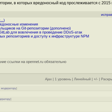
зитории, в которых вредоносный код прослеживается с 2015 
испра
...
)
редоносные изменения
ьщиков на Git-репозитории (дополнено)
itLab для вовлечения в проведение DDoS-атак
ных репозиториев и доступу к инфраструктуре NPM
ние ссылки на opennet.ru обязательно
Ajax
|
1 уровень
|
Линейный
|
+/-
|
Раскры
к модератору
]
дератору
]