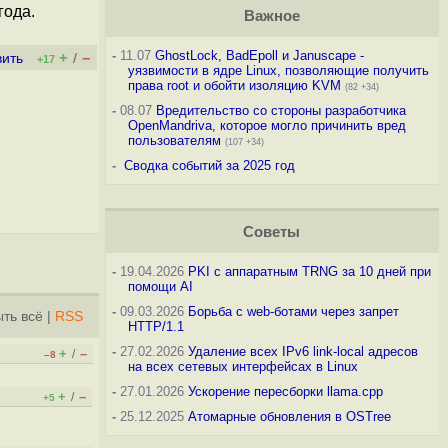
года.
Важное
-
11.07
GhostLock, BadEpoll и Januscape -
+
–
вить
/
+17
уязвимости в ядре Linux, позволяющие получить
права root и обойти изоляцию KVM
(82 +34)
-
08.07
Вредительство со стороны разработчика
OpenMandriva, которое могло причинить вред
пользователям
(107 +34)
-
Сводка событий за 2025 год
Советы
-
19.04.2026
PKI с аппаратным TRNG за 10 дней при
помощи AI
-
09.03.2026
Борьба с web-ботами через запрет
ть всё
|
RSS
HTTP/1.1
-
27.02.2026
Удаление всех IPv6 link-local адресов
+
–
/
–8
на всех сетевых интерфейсах в Linux
-
27.01.2026
Ускорение пересборки llama.cpp
+
–
/
+5
-
25.12.2025
Атомарные обновления в OSTree