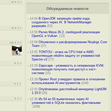
+
–
/
+5
Обсуждаемые новости
-
14:04
В OpenJDK запрещён приём кода,
созданного через AI. В NetworkManager
разрешён
(52)
+
–
/
+5
-
13:58
Релиз Mesa 26.2, свободной реализации
OpenGL и Vulkan
(13)
-
13:58
Объявлено о расформировании Nixpkgs Core
+
–
/
+10
Team
(37)
-
13:55
TONTOU - атака на CPU Intel и AMD,
позволяющая обойти защиту от уязвимостей
Spectre v2
(77)
+
–
/
-
13:39
Zapscape - уязвимость в гипервизоре KVM,
позволяющая получить root-доступ к хост-
системе
(15)
-
13:18
Проект Rust утвердил правила в отношении
использования AI-инструментов
(144)
+
–
/
-
12:41
Опубликован дисплейный менеджер LightDM
1.33.0
(26)
+
–
/
-
12:36
Из 54 из 55 выявленных через AI
уязвимостей в SQLite оказались фиктивными
(209)