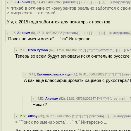
1.3
,
Аноним
(
3
), 14:43, 04/08/2022 [
ответить
] [
﹢﹢﹢
] [
· · ·
]
[
↑
] [
к модератору
> гитхаб в отличие от конкурентов реально заботится о сво
> микрософт - это сила!
Угу, с 2015 года заботится для некоторых проектов.
1.5
,
Аноним
(
5
), 15:11, 04/08/2022 [
ответить
] [
﹢﹢﹢
] [
· · ·
]
[
↓
] [
к модератору
"Поиск по имени хоста" ... ".ru" Интересно ...
2.15
,
Dzen Python
(
ok
), 17:07, 04/08/2022 [
^
] [
^^
] [
^^^
] [
ответить
]
[
↓
] [
к м
Теперь во всем будут виноваты исключительно русские ха
3.41
,
Какаянахренразница
(
ok
), 07:41, 05/08/2022 [
^
] [
^^
] [
^^^
] [
отве
А как ещё классифицировать хацкера с рухостера? 
4.52
,
Аноним
(
52
), 13:01, 05/08/2022 [
^
] [
^^
] [
^^^
] [
ответить
]
[
Никак?
2.58
,
n00by
(
ok
), 07:27, 06/08/2022 [
^
] [
^^
] [
^^^
] [
ответить
]
[
↑
] [
к модерат
> "Поиск по имени хоста" ... ".ru" Интересно ...