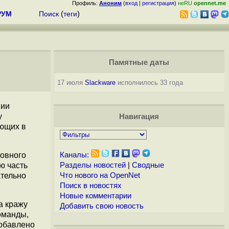
Профиль:
Аноним
(
вход
|
регистрация
)
неRU
opennet.me
РУМ
Поиск
(
теги
)
Памятные даты
17 июля
Slackware
исполнилось 33 года
пии
у
Навигация
ующих в
новного
Каналы:
ю часть
Разделы новостей
|
Сводные
ательно
Что нового на OpenNet
Поиск в новостях
Новые комментарии
а кражу
Добавить свою новость
оманды,
добавлено