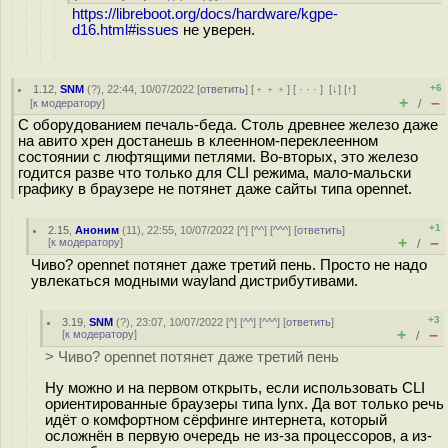
https://libreboot.org/docs/hardware/kgpe-
d16.html#issues
не уверен.
+6
1.12
,
SNM
(
?
), 22:44, 10/07/2022 [
ответить
] [
﹢﹢﹢
] [
· · ·
]
[
↓
] [
↑
]
+
–
[
к модератору
]
/
С оборудованием печаль-беда. Столь древнее железо даже
на авито хрен достанешь в клеенном-переклеенном
состоянии с люфтящими петлями. Во-вторых, это железо
годится разве что только для CLI режима, мало-мальски
графику в браузере не потянет даже сайты типа opennet.
+1
2.15
,
Аноним
(
11
), 22:55, 10/07/2022 [
^
] [
^^
] [
^^^
] [
ответить
]
+
–
[
к модератору
]
/
Чиво? opennet потянет даже третий пень. Просто не надо
увлекаться модными wayland дистрибутивами.
+3
3.19
,
SNM
(
?
), 23:07, 10/07/2022 [
^
] [
^^
] [
^^^
] [
ответить
]
+
–
[
к модератору
]
/
> Чиво? opennet потянет даже третий пень
Ну можно и на первом открыть, если использовать CLI
ориентированные браузеры типа lynx. Да вот только речь
идёт о комфортном сёрфинге интернета, который
осложнён в первую очередь не из-за процессоров, а из-