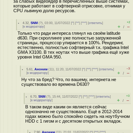
за слабых видеоядер в перечисленных выше системах,
которые работают в софтверной отрисовке, отнимая у
CPU львиную долю ресурсов.
+2
4.32
,
SNM
(
?
), 03:00, 11/07/2022 [
^
] [
^^
] [
^^^
] [
ответить
]
+
–
[
к модератору
]
/
Только что ради интереса глянул на своём latitude
d630. При скроллинге уже полностью загруженной
страницы, процессор упирается в 100%. Рендеринг,
естественно, полностью софтверный т.к. графика Intel
GMA X3100. В тех ноутах что выше графика ещё хуже
уровня Intel GMA 950.
–3
5.61
,
Аноним
(
11
), 11:20, 11/07/2022 [
^
] [
^^
] [
^^^
] [
ответить
]
+
–
[
к модератору
]
/
Ну что за бред? Что, по вашему, интернета не
существовало во времена D630?
+3
6.70
,
SNM
(
?
), 15:44, 11/07/2022 [
^
] [
^^
] [
^^^
] [
ответить
]
+
–
[
к модератору
]
/
В таком виде каким он является сейчас
однозначно не существовало. Ещё в 2012-2014
годах можно было спокойно сидеть на ноутбучном
HDD с 1 гигом и с десятком открытых вкладок.
7.90
,
Аноним
(
11
), 21:01, 11/07/2022 [
^
] [
^^
] [
^^^
]