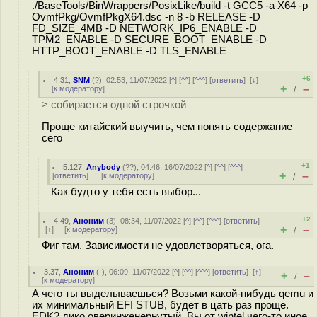
./BaseTools/BinWrappers/PosixLike/build -t GCC5 -a X64 -p
OvmfPkg/OvmfPkgX64.dsc -n 8 -b RELEASE -D
FD_SIZE_4MB -D NETWORK_IP6_ENABLE -D
TPM2_ENABLE -D SECURE_BOOT_ENABLE -D
HTTP_BOOT_ENABLE -D TLS_ENABLE
+6
4.31
,
SNM
(
?
), 02:53, 11/07/2022 [
^
] [
^^
] [
^^^
] [
ответить
]
[
↓
]
+
–
[
к модератору
]
/
> собирается одной строчкой
Проще китайский выучить, чем понять содержание
сего
+1
5.127
,
Anybody
(
??
), 04:46, 16/07/2022 [
^
] [
^^
] [
^^^
]
+
–
[
ответить
]
[
к модератору
]
/
Как будто у тебя есть выбор...
+2
4.49
,
Аноним
(
3
), 08:34, 11/07/2022 [
^
] [
^^
] [
^^^
] [
ответить
]
+
–
[
↑
] [
к модератору
]
/
Фиг там. Зависимости не удовлетворяться, ога.
3.37
,
Аноним
(
-
), 06:09, 11/07/2022 [
^
] [
^^
] [
^^^
] [
ответить
]
[
↑
]
+
–
/
[
к модератору
]
А чего ты выделываешься? Возьми какой-нибудь qemu и
их минимальный EFI STUB, будет в цать раз проще.
EDK2 дико оверинженернутый. Вы от wintel чего-то иное