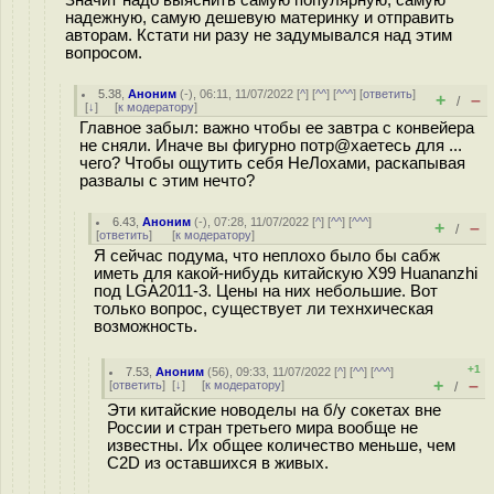
Значит надо выяснить самую популярную, самую
надежную, самую дешевую материнку и отправить
авторам. Кстати ни разу не задумывался над этим
вопросом.
5.38
,
Аноним
(
-
), 06:11, 11/07/2022 [
^
] [
^^
] [
^^^
] [
ответить
]
+
–
/
[
↓
] [
к модератору
]
Главное забыл: важно чтобы ее завтра с конвейера
не сняли. Иначе вы фигурно потр@хаетесь для ...
чего? Чтобы ощутить себя НеЛохами, раскапывая
развалы с этим нечто?
6.43
,
Аноним
(
-
), 07:28, 11/07/2022 [
^
] [
^^
] [
^^^
]
+
–
/
[
ответить
]
[
к модератору
]
Я сейчас подума, что неплохо было бы сабж
иметь для какой-нибудь китайскую X99 Huananzhi
под LGA2011-3. Цены на них небольшие. Вот
только вопрос, существует ли технхическая
возможность.
+1
7.53
,
Аноним
(
56
), 09:33, 11/07/2022 [
^
] [
^^
] [
^^^
]
+
–
[
ответить
]
[
↓
] [
к модератору
]
/
Эти китайские новоделы на б/у сокетах вне
России и стран третьего мира вообще не
известны. Их общее количество меньше, чем
C2D из оставшихся в живых.