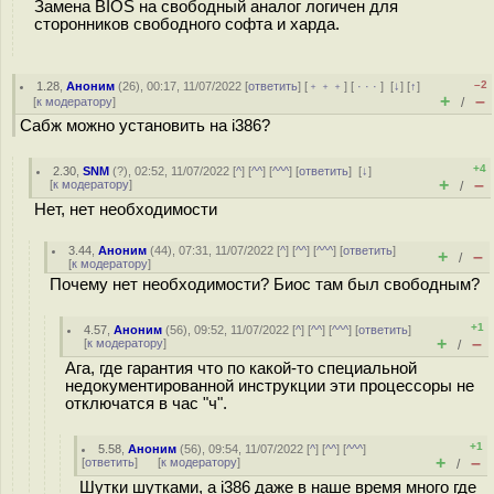
Замена BIOS на свободный аналог логичен для
сторонников свободного софта и харда.
–2
1.28
,
Аноним
(
26
), 00:17, 11/07/2022 [
ответить
] [
﹢﹢﹢
] [
· · ·
]
[
↓
] [
↑
]
+
–
[
к модератору
]
/
Сабж можно установить на i386?
+4
2.30
,
SNM
(
?
), 02:52, 11/07/2022 [
^
] [
^^
] [
^^^
] [
ответить
]
[
↓
]
+
–
[
к модератору
]
/
Нет, нет необходимости
3.44
,
Аноним
(
44
), 07:31, 11/07/2022 [
^
] [
^^
] [
^^^
] [
ответить
]
+
–
/
[
к модератору
]
Почему нет необходимости? Биос там был свободным?
+1
4.57
,
Аноним
(
56
), 09:52, 11/07/2022 [
^
] [
^^
] [
^^^
] [
ответить
]
+
–
[
к модератору
]
/
Ага, где гарантия что по какой-то специальной
недокументированной инструкции эти процессоры не
отключатся в час "ч".
+1
5.58
,
Аноним
(
56
), 09:54, 11/07/2022 [
^
] [
^^
] [
^^^
]
+
–
[
ответить
]
[
к модератору
]
/
Шутки шутками, а i386 даже в наше время много где