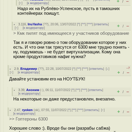
+
–
/
[
↑
] [
к модератору
]
Надо их на Рублёво-Успенское, пусть в тамошних
контейнерах поищут.
3.116
,
InuYasha
(
??
), 20:06, 13/07/2022 [
^
] [
^^
] [
^^^
] [
ответить
]
+
–
/
[
↑
] [
к модератору
]
> Кмк пилят под имеющееся у участников оборудование
Так я и говорю ровно о том оборудовании которое у них
есть. И что они так трясутся от 6300 мне трудно понять -
ну, подумаешь - не будет виртухализации. Кому она
кроме продуктовиков нафиг нужна?
–7
2.9
,
Владимир
(
??
), 22:28, 10/07/2022 [
^
] [
^^
] [
^^^
] [
ответить
]
[
↓
]
+
–
[
↑
] [
к модератору
]
/
Давайте установим его на НОУТБУК!
3.39
,
Аноним
(
-
), 06:11, 11/07/2022 [
^
] [
^^
] [
^^^
] [
ответить
]
+
–
/
[
к модератору
]
На некоторые он даже предустановлен, внезапно.
2.47
,
ryoken
(
ok
), 07:55, 11/07/2022 [
^
] [
^^
] [
^^^
] [
ответить
]
[
↑
]
+
–
/
[
к модератору
]
>> Гоптероны 6300
Хорошее слово :). Вроде бы они (разрабы сабжа)