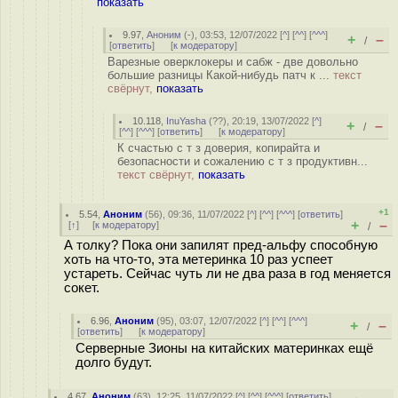
показать
9.97
,
Аноним
(
-
), 03:53, 12/07/2022 [
^
] [
^^
] [
^^^
]
+
–
/
[
ответить
]
[
к модератору
]
Варезные оверклокеры и сабж - две довольно
большие разницы Какой-нибудь патч к ...
текст
свёрнут,
показать
10.118
,
InuYasha
(
??
), 20:19, 13/07/2022 [
^
]
+
–
/
[
^^
] [
^^^
] [
ответить
]
[
к модератору
]
К счастью с т з доверия, копирайта и
безопасности и сожалению с т з продуктивн...
текст свёрнут,
показать
+1
5.54
,
Аноним
(
56
), 09:36, 11/07/2022 [
^
] [
^^
] [
^^^
] [
ответить
]
+
–
[
↑
] [
к модератору
]
/
А толку? Пока они запилят пред-альфу способную
хоть на что-то, эта метеринка 10 раз успеет
устареть. Сейчас чуть ли не два раза в год меняется
сокет.
6.96
,
Аноним
(
95
), 03:07, 12/07/2022 [
^
] [
^^
] [
^^^
]
+
–
/
[
ответить
]
[
к модератору
]
Серверные Зионы на китайских материнках ещё
долго будут.
4.67
,
Аноним
(
63
), 12:25, 11/07/2022 [
^
] [
^^
] [
^^^
] [
ответить
]