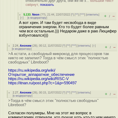
относительно друг друга, они же не з...
большой текст
свёрнут,
показать
5.133
,
Neon
(
??
), 21:44, 22/07/2022 [
^
] [
^^
] [
^^^
] [
ответить
]
+
–
/
[
↑
] [
к модератору
]
А вот хрен. И там будет несвобода в виде
ограничения энергии. Кто то будет более равным
чем все остальные.))) Недаром даже в раю Люцифер
взбунтовался)))
2.24
,
Аноним
(
26
), 00:12, 11/07/2022 [
^
] [
^^
] [
^^^
] [
ответить
]
[
↑
]
+
–
/
[
к модератору
]
>А кстати, а свободный микрокод для процессоров так
никто не запилил? Тогда в чём смысл этих "полностью
свободных" Libreboot?
https://ru.wikipedia.org/wiki/
Открытое_аппаратное_обеспечение
https://ru.wikipedia.org/wiki/RISC-V
https://itnan.ru/post.php?c=1&p=590497
2.27
,
Аноним
(
26
), 00:15, 11/07/2022 [
^
] [
^^
] [
^^^
] [
ответить
]
+
–
/
[
к модератору
]
>Тогда в чём смысл этих "полностью свободных"
Libreboot?
Согласен полумеры. Мне на этот же вопрос в
комментариях отвечали, что лучше хоть что-то чем ничего.