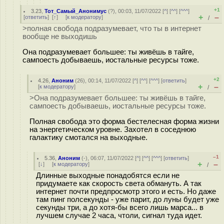
+1
3.23
,
Тот_Самый_Анонимус
(
?
), 00:03, 11/07/2022 [
^
] [
^^
] [
^^^
]
+
–
[
ответить
]
[
↑
] [
к модератору
]
/
>полная свобода подразумевает, что ты в интернет
вообще не выходишь
Она подразумевает большее: ты живёшь в тайге,
сампоесть добываешь, иостальные ресурсы тоже.
+2
4.26
,
Аноним
(
26
), 00:14, 11/07/2022 [
^
] [
^^
] [
^^^
] [
ответить
]
+
–
[
к модератору
]
/
>Она подразумевает большее: ты живёшь в тайге,
сампоесть добываешь, иостальные ресурсы тоже.
Полная свобода это форма бестелесная форма жизни
на энергетическом уровне. Захотел в соседнюю
галактику смотался на выходные.
–1
5.36
,
Аноним
(
-
), 06:07, 11/07/2022 [
^
] [
^^
] [
^^^
] [
ответить
]
+
–
[
↓
] [
к модератору
]
/
Длинные выходные понадобятся если не
придумаете как скорость света обмануть. А так
интернет почти предпросмотр этого и есть. Но даже
там пинг полсекунды - уже парит, до луны будет уже
секунды три, а до хотя-бы всего лишь марса... в
лучшем случае 2 часа, чтоли, сигнал туда идет.