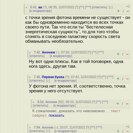
+1
6.41
,
aa
(
?
), 06:35, 11/07/2022 [
^
] [
^^
] [
^^^
] [
ответить
]
[
↓
]
+
–
[
к модератору
]
/
с точки зрения фотона времени не существует - он
как бы одновременно находится во всех точках
своего пути. Так что если ты "бестелесная
энергетическая сущность", то для того чтобы
сгонять в соседнюю галактику скорость света
обманывать необязательно.
7.42
,
Аноним
(
-
), 07:26, 11/07/2022 [
^
] [
^^
] [
^^^
]
+
–
/
[
ответить
]
[
к модератору
]
Ну вот одни плюсы. Как в той поговорке, одна
нога здесь, другая там.
7.45
,
Первая буква
(
?
), 07:42, 11/07/2022 [
^
] [
^^
] [
^^^
]
+
–
/
[
ответить
]
[
↓
] [
к модератору
]
У фотона нет зрения. И, соответственно, точка
зрения у него отсутствует.
8.52
,
Аноним
(
52
), 09:10, 11/07/2022 [
^
] [
^^
] [
^^^
]
+
–
/
[
ответить
]
[
к модератору
]
К сожалению, доказать это невозможно ...
текст
свёрнут,
показать
+1
7.84
,
Аноним
(
-
), 20:07, 11/07/2022 [
^
] [
^^
] [
^^^
]
+
–
[
ответить
]
[
↑
] [
к модератору
]
/