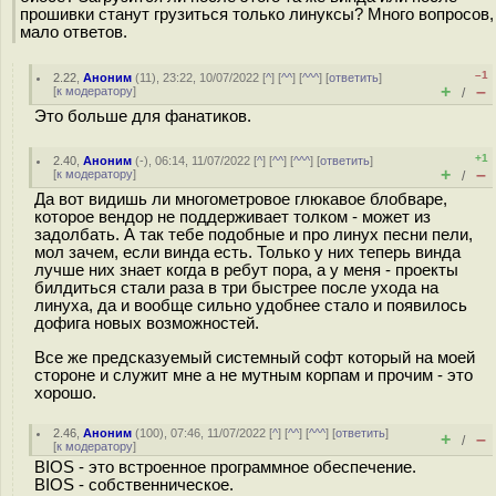
прошивки станут грузиться только линуксы? Много вопросов,
мало ответов.
–1
2.22
,
Аноним
(
11
), 23:22, 10/07/2022 [
^
] [
^^
] [
^^^
] [
ответить
]
+
–
[
к модератору
]
/
Это больше для фанатиков.
+1
2.40
,
Аноним
(
-
), 06:14, 11/07/2022 [
^
] [
^^
] [
^^^
] [
ответить
]
+
–
[
к модератору
]
/
Да вот видишь ли многометровое глюкавое блобваре,
которое вендор не поддерживает толком - может из
задолбать. А так тебе подобные и про линух песни пели,
мол зачем, если винда есть. Только у них теперь винда
лучше них знает когда в ребут пора, а у меня - проекты
билдиться стали раза в три быстрее после ухода на
линуха, да и вообще сильно удобнее стало и появилось
дофига новых возможностей.
Все же предсказуемый системный софт который на моей
стороне и служит мне а не мутным корпам и прочим - это
хорошо.
2.46
,
Аноним
(
100
), 07:46, 11/07/2022 [
^
] [
^^
] [
^^^
] [
ответить
]
+
–
/
[
к модератору
]
BIOS - это встроенное программное обеспечение.
BIOS - собственническое.