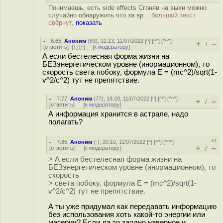
Понимаешь, есть side effects Сгоняв на выхи можно
случайно обнаружить что за вр...
большой текст
свёрнут,
показать
6.65
,
Аноним
(
63
), 12:13, 11/07/2022 [
^
] [
^^
] [
^^^
]
+
–
/
[
ответить
]
[
↓
] [
↑
] [
к модератору
]
А если бестелесная форма жизни на
БЕЗэнергетическом уровне (инормационном), то
скорость света побоку, формула E = (mc^2)/sqrt(1-
v^2/c^2) тут не препятствие.
7.77
,
Аноним
(
77
), 18:20, 11/07/2022 [
^
] [
^^
] [
^^^
]
+
–
/
[
ответить
]
[
к модератору
]
А информация хранится в астрале, надо
полагать?
+1
7.85
,
Аноним
(
-
), 20:10, 11/07/2022 [
^
] [
^^
] [
^^^
]
+
–
[
ответить
]
[
к модератору
]
/
> А если бестелесная форма жизни на
БЕЗэнергетическом уровне (инормационном), то
скорость
> света побоку, формула E = (mc^2)/sqrt(1-
v^2/c^2) тут не препятствие.
А ты уже придумал как передавать информацию
без использования хоть какой-то энергии или
материи? Если да то заодно наверное и