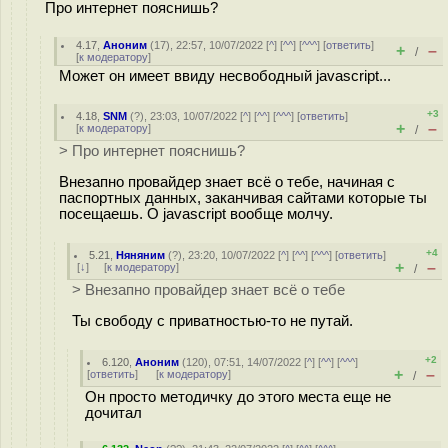
Про интернет пояснишь?
4.17
,
Аноним
(
17
), 22:57, 10/07/2022 [
^
] [
^^
] [
^^^
] [
ответить
]
+
–
/
[
к модератору
]
Может он имеет ввиду несвободный javascript...
+3
4.18
,
SNM
(
?
), 23:03, 10/07/2022 [
^
] [
^^
] [
^^^
] [
ответить
]
+
–
[
к модератору
]
/
> Про интернет пояснишь?
Внезапно провайдер знает всё о тебе, начиная с
паспортных данных, заканчивая сайтами которые ты
посещаешь. О javascript вообще молчу.
+4
5.21
,
Няняним
(
?
), 23:20, 10/07/2022 [
^
] [
^^
] [
^^^
] [
ответить
]
+
–
[
↓
] [
к модератору
]
/
> Внезапно провайдер знает всё о тебе
Ты свободу с приватностью-то не путай.
+2
6.120
,
Аноним
(
120
), 07:51, 14/07/2022 [
^
] [
^^
] [
^^^
]
+
–
[
ответить
]
[
к модератору
]
/
Он просто методичку до этого места еще не
дочитал