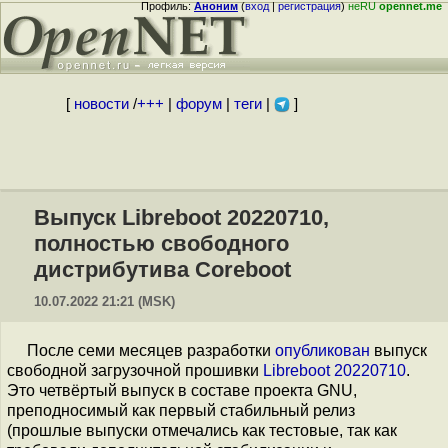
Профиль:
Аноним
(
вход
|
регистрация
)
неRU
opennet.me
[
новости
/
+++
|
форум
|
теги
|
]
Выпуск Libreboot 20220710,
полностью свободного
дистрибутива Coreboot
10.07.2022 21:21 (MSK)
После семи месяцев разработки
опубликован
выпуск
свободной загрузочной прошивки
Libreboot 20220710
.
Это четвёртый выпуск в составе проекта GNU,
преподносимый как первый стабильный релиз
(прошлые выпуски отмечались как тестовые, так как