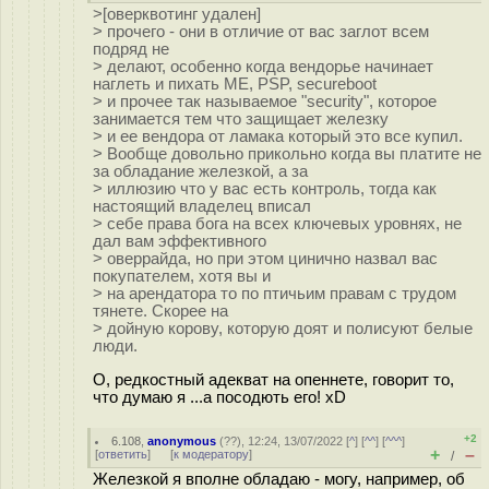
>[оверквотинг удален]
> прочего - они в отличие от вас заглот всем
подряд не
> делают, особенно когда вендорье начинает
наглеть и пихать ME, PSP, secureboot
> и прочее так называемое "security", которое
занимается тем что защищает железку
> и ее вендора от ламака который это все купил.
> Вообще довольно прикольно когда вы платите не
за обладание железкой, а за
> иллюзию что у вас есть контроль, тогда как
настоящий владелец вписал
> себе права бога на всех ключевых уровнях, не
дал вам эффективного
> оверрайда, но при этом цинично назвал вас
покупателем, хотя вы и
> на арендатора то по птичьим правам с трудом
тянете. Скорее на
> дойную корову, которую доят и полисуют белые
люди.
О, редкостный адекват на опеннете, говорит то,
что думаю я ...а посодють его! xD
+2
6.108
,
anonymous
(
??
), 12:24, 13/07/2022 [
^
] [
^^
] [
^^^
]
+
–
[
ответить
]
[
к модератору
]
/
Железкой я вполне обладаю - могу, например, об