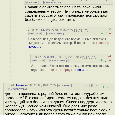
+
–
/
[
ответить
]
[
к модератору
]
Начали с сайтов типа опеннета, закончили
современным вебом. Никто ведь не обязывает
сидеть в соцсеточках и пользоваться хромом
без блокировщика рекламы.
+2
8.92
,
SNM
(
?
), 22:34, 11/07/2022 [
^
] [
^^
] [
^^^
]
+
–
[
ответить
]
[
к модератору
]
/
Но в опеннет до недавнего времени был включён
виджет гугл рекламы, который при з...
текст свёрнут,
показать
–2
9.128
,
Аноним
(
-
), 05:14, 16/07/2022 [
^
] [
^^
] [
^^^
]
+
–
[
ответить
]
[
к модератору
]
/
Ага, великий эксперт по всему не смог поставить
адблокер ...
текст свёрнут,
показать
1.20
,
Аноним
(
20
), 23:09, 10/07/2022 [
ответить
] [
﹢﹢﹢
] [
· · ·
]
[
↓
] [
↑
]
+
–
/
[
к модератору
]
для чего прошивать родной биос вот этим полурабочим
поделием? Его еще собирать самому надо, а без внятных
инструкций это боль и страдания. Список поддерживаемого
железа чуть менее чем никакой. Оно даст мне разгон
процессора и озу? или эта хрень патчит только boot block в
биосе? Загрузится ли после этого та же винда или после