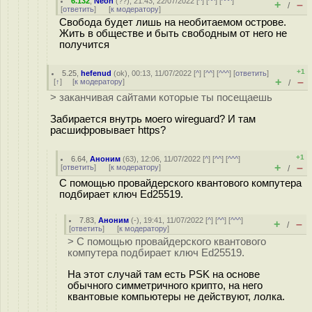
6.132
,
Neon
(
??
), 21:43, 22/07/2022 [
^
] [
^^
] [
^^^
]
+
–
/
[
ответить
]
[
к модератору
]
Свобода будет лишь на необитаемом острове.
Жить в обществе и быть свободным от него не
получится
+1
5.25
,
hefenud
(
ok
), 00:13, 11/07/2022 [
^
] [
^^
] [
^^^
] [
ответить
]
+
–
[
↑
] [
к модератору
]
/
> заканчивая сайтами которые ты посещаешь
Забирается внутрь моего wireguard? И там
расшифровывает https?
+1
6.64
,
Аноним
(
63
), 12:06, 11/07/2022 [
^
] [
^^
] [
^^^
]
+
–
[
ответить
]
[
к модератору
]
/
С помощью провайдерского квантового компутера
подбирает ключ Ed25519.
7.83
,
Аноним
(
-
), 19:41, 11/07/2022 [
^
] [
^^
] [
^^^
]
+
–
/
[
ответить
]
[
к модератору
]
> С помощью провайдерского квантового
компутера подбирает ключ Ed25519.
На этот случай там есть PSK на основе
обычного симметричного крипто, на него
квантовые компьютеры не действуют, лолка.