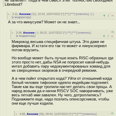
не запилил? Тогда в чём смысл этих "полностью свободных"
Libreboot?
2.11
,
Аноним
(
11
), 22:42, 10/07/2022 [
^
] [
^^
] [
^^^
] [
ответить
]
[
↓
]
+
–
/
[
к модератору
]
А за что минусуем? Может он не знает...
+5
3.34
,
Аноним
(
-
), 06:02, 11/07/2022 [
^
] [
^^
] [
^^^
] [
ответить
]
+
–
[
к модератору
]
/
Микрокод весьма специфичная штука. Это даже не
фирмвара. И кстати его так то может и линукскернел
потом вгрузить.
Но вообще может быть лучше юзать RISC-образных где
этого просто нет, дабы NSA не попросил какой-нибудь
интел добавить пару недокументированых команд для
их сверхценных окороков в очередной ревизии.
А в чем пойнт открытого кода? Уйти от отношений когда
белый человек тифозное одеяло индейцам подгоняет.
Такие как вы еще тролили насчет делать свои процы. А
народ возьми да и начни RISCV SOC наворачивать, уже
весь гитхаб ими завален. Ну чего, дотроллились?
Поднажмите еще, надо позлить опенсорсников, чтобы
они еще лучше кодили.
+1
4.56
,
Аноним
(
56
), 09:44, 11/07/2022 [
^
] [
^^
] [
^^^
] [
ответить
]