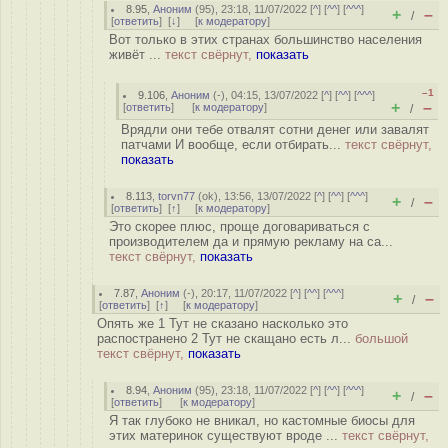
8.95
,
Аноним
(
95
), 23:18, 11/07/2022 [
^
] [
^^
] [
^^^
]
+
–
/
[
ответить
]
[
↓
] [
к модератору
]
Вот только в этих странах большинство населения
живёт ...
текст свёрнут,
показать
–1
9.106
,
Аноним
(
-
), 04:15, 13/07/2022 [
^
] [
^^
] [
^^^
]
+
–
[
ответить
]
[
к модератору
]
/
Врядли они тебе отвалят сотни денег или завалят
патчами И вообще, если отбирать...
текст свёрнут,
показать
8.113
,
torvn77
(
ok
), 13:56, 13/07/2022 [
^
] [
^^
] [
^^^
]
+
–
/
[
ответить
]
[
↑
] [
к модератору
]
Это скорее плюс, проще договариваться с
производителем да и прямую рекламу на са...
текст свёрнут,
показать
7.87
,
Аноним
(
-
), 20:17, 11/07/2022 [
^
] [
^^
] [
^^^
]
+
–
/
[
ответить
]
[
↑
] [
к модератору
]
Опять же 1 Тут не сказано насколько это
распостранено 2 Тут не скащано есть л...
большой
текст свёрнут,
показать
8.94
,
Аноним
(
95
), 23:18, 11/07/2022 [
^
] [
^^
] [
^^^
]
+
–
/
[
ответить
]
[
к модератору
]
Я так глубоко не вникал, но кастомные биосы для
этих материнок существуют вроде ...
текст свёрнут,