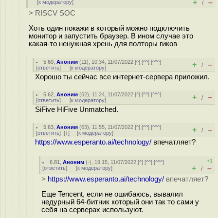
+
–
[
к модератору
]
/
> RISCV SOC
Хоть один покажи в который можно подключить
монитор и запустить браузер. В ином случае это
какая-то ненужная хрень для полторы гиков
5.60
,
Аноним
(
11
), 10:34, 11/07/2022 [
^
] [
^^
] [
^^^
]
+
–
/
[
ответить
]
[
к модератору
]
Хорошо ты сейчас все интернет-сервера приложил.
5.62
,
Аноним
(
62
), 11:24, 11/07/2022 [
^
] [
^^
] [
^^^
]
+
–
/
[
ответить
]
[
к модератору
]
SiFive HiFive Unmatched.
5.63
,
Аноним
(
63
), 11:55, 11/07/2022 [
^
] [
^^
] [
^^^
]
+
–
/
[
ответить
]
[
↓
] [
к модератору
]
https://www.esperanto.ai/technology/
впечатляет?
+1
6.81
,
Аноним
(
-
), 19:15, 11/07/2022 [
^
] [
^^
] [
^^^
]
+
–
[
ответить
]
[
к модератору
]
/
>
https://www.esperanto.ai/technology/
впечатляет?
Еще Tencent, если не ошибаюсь, вывалил
недурный 64-битник который они так то сами у
себя на серверах используют.