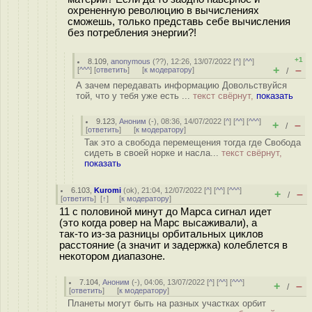
охрененную революцию в вычислениях
сможешь, только представь себе вычисления
без потребления энергии?!
+1
8.109
,
anonymous
(
??
), 12:26, 13/07/2022 [
^
] [
^^
]
+
–
[
^^^
] [
ответить
]
[
к модератору
]
/
А зачем передавать информацию Довольствуйся
той, что у тебя уже есть ...
текст свёрнут,
показать
9.123
,
Аноним
(
-
), 08:36, 14/07/2022 [
^
] [
^^
] [
^^^
]
+
–
/
[
ответить
]
[
к модератору
]
Так это а свобода перемещения тогда где Свобода
сидеть в своей норке и насла...
текст свёрнут,
показать
6.103
,
Kuromi
(
ok
), 21:04, 12/07/2022 [
^
] [
^^
] [
^^^
]
+
–
/
[
ответить
]
[
↑
] [
к модератору
]
11 с половиной минут до Марса сигнал идет
(это когда ровер на Марс высаживали), а
так-то из-за разницы орбитальных циклов
расстояние (а значит и задержка) колеблется в
некотором диапазоне.
7.104
,
Аноним
(
-
), 04:06, 13/07/2022 [
^
] [
^^
] [
^^^
]
+
–
/
[
ответить
]
[
к модератору
]
Планеты могут быть на разных участках орбит