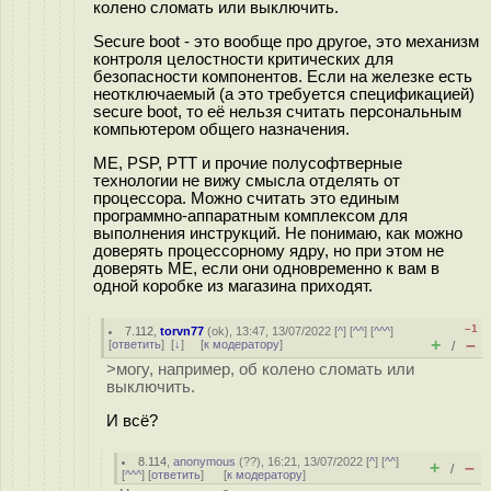
колено сломать или выключить.
Secure boot - это вообще про другое, это механизм
контроля целостности критических для
безопасности компонентов. Если на железке есть
неотключаемый (а это требуется спецификацией)
secure boot, то её нельзя считать персональным
компьютером общего назначения.
ME, PSP, PTT и прочие полусофтверные
технологии не вижу смысла отделять от
процессора. Можно считать это единым
программно-аппаратным комплексом для
выполнения инструкций. Не понимаю, как можно
доверять процессорному ядру, но при этом не
доверять ME, если они одновременно к вам в
одной коробке из магазина приходят.
–1
7.112
,
torvn77
(
ok
), 13:47, 13/07/2022 [
^
] [
^^
] [
^^^
]
+
–
[
ответить
]
[
↓
] [
к модератору
]
/
>могу, например, об колено сломать или
выключить.
И всё?
8.114
,
anonymous
(
??
), 16:21, 13/07/2022 [
^
] [
^^
]
+
–
/
[
^^^
] [
ответить
]
[
к модератору
]