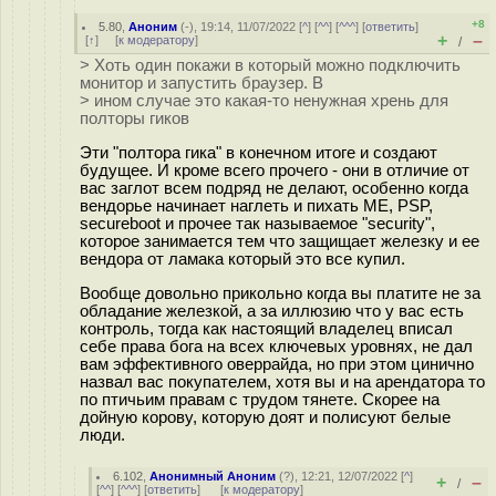
+8
5.80
,
Аноним
(
-
), 19:14, 11/07/2022 [
^
] [
^^
] [
^^^
] [
ответить
]
+
–
[
↑
] [
к модератору
]
/
> Хоть один покажи в который можно подключить
монитор и запустить браузер. В
> ином случае это какая-то ненужная хрень для
полторы гиков
Эти "полтора гика" в конечном итоге и создают
будущее. И кроме всего прочего - они в отличие от
вас заглот всем подряд не делают, особенно когда
вендорье начинает наглеть и пихать ME, PSP,
secureboot и прочее так называемое "security",
которое занимается тем что защищает железку и ее
вендора от ламака который это все купил.
Вообще довольно прикольно когда вы платите не за
обладание железкой, а за иллюзию что у вас есть
контроль, тогда как настоящий владелец вписал
себе права бога на всех ключевых уровнях, не дал
вам эффективного оверрайда, но при этом цинично
назвал вас покупателем, хотя вы и на арендатора то
по птичьим правам с трудом тянете. Скорее на
дойную корову, которую доят и полисуют белые
люди.
6.102
,
Анонимный Аноним
(
?
), 12:21, 12/07/2022 [
^
]
+
–
/
[
^^
] [
^^^
] [
ответить
]
[
к модератору
]