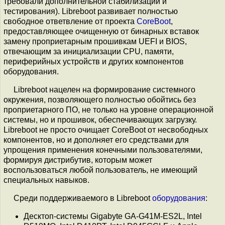
требовали дополнительной стабилизации и
тестирования). Libreboot развивает полностью
свободное ответвление от проекта
CoreBoot
,
предоставляющее очищенную от бинарных вставок
замену проприетарным прошивкам UEFI и BIOS,
отвечающим за инициализации CPU, памяти,
периферийных устройств и других компонентов
оборудования.
Libreboot нацелен на формирование системного
окружения, позволяющего полностью обойтись без
проприетарного ПО, не только на уровне операционной
системы, но и прошивок, обеспечивающих загрузку.
Libreboot не просто очищает CoreBoot от несвободных
компонентов, но и дополняет его средствами для
упрощения применения конечными пользователями,
формируя дистрибутив, которым может
воспользоваться любой пользователь, не имеющий
специальных навыков.
Среди поддерживаемого в Libreboot
оборудования
:
Десктоп-системы Gigabyte GA-G41M-ES2L, Intel