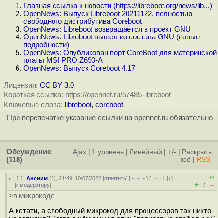
Главная ссылка к новости (
https://libreboot.org/news/lib...
)
OpenNews: Выпуск Libreboot 20211122, полностью
свободного дистрибутива Coreboot
OpenNews: Libreboot возвращается в проект GNU
OpenNews: Libreboot вышел из состава GNU (новые
подробности)
OpenNews: Опубликован порт CoreBoot для материнской
платы MSI PRO Z690-A
OpenNews: Выпуск Coreboot 4.17
Лицензия:
CC BY 3.0
Короткая ссылка: https://opennet.ru/57485-libreboot
Ключевые слова:
libreboot
,
coreboot
При перепечатке указание ссылки на opennet.ru обязательно
Обсуждение
Ajax
|
1 уровень
|
Линейный
|
+/-
|
Раскрыть
(118)
всё
|
RSS
+1
1.1
,
Аноним
(
1
), 21:49, 10/07/2022 [
ответить
] [
﹢﹢﹢
] [
· · ·
]
[
↓
]
+
–
[
к модератору
]
/
>в микрокоде
А кстати, а свободный микрокод для процессоров так никто