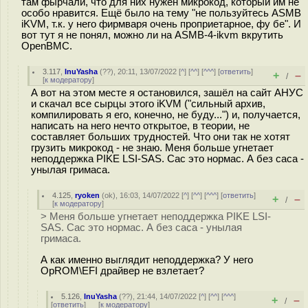
там фырчали, что для них нужен микрокод, который им не
особо нравится. Ещё было на тему "не пользуйтесь ASMB
iKVM, т.к. у него фирмваря очень проприетарное, фу бе". И
вот тут я не понял, можно ли на ASMB-4-ikvm вкрутить
OpenBMC.
3.117
,
InuYasha
(
??
), 20:11, 13/07/2022 [
^
] [
^^
] [
^^^
] [
ответить
]
+
–
/
[
к модератору
]
А вот на этом месте я остановился, зашёл на сайт АНУС
и скачал все сырцы этого iKVM ("сильный архив,
компилировать я его, конечно, не буду...") и, получается,
написать на него нечто открытое, в теории, не
составляет больших трудностей. Что они так не хотят
грузить микрокод - не знаю. Меня больше угнетает
неподдержка PIKE LSI-SAS. Сас это нормас. А без саса -
унылая гримаса.
4.125
,
ryoken
(
ok
), 16:03, 14/07/2022 [
^
] [
^^
] [
^^^
] [
ответить
]
+
–
/
[
к модератору
]
> Меня больше угнетает неподдержка PIKE LSI-
SAS. Сас это нормас. А без саса - унылая
гримаса.
А как именно выглядит неподдержка? У него
OpROM\EFI драйвер не взлетает?
5.126
,
InuYasha
(
??
), 21:44, 14/07/2022 [
^
] [
^^
] [
^^^
]
+
–
/
[
ответить
]
[
к модератору
]