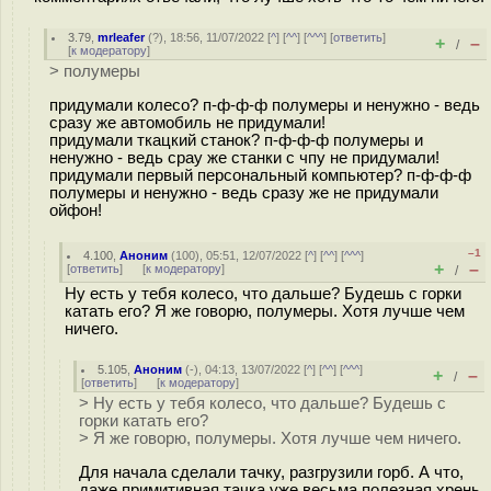
3.79
,
mrleafer
(
?
), 18:56, 11/07/2022 [
^
] [
^^
] [
^^^
] [
ответить
]
+
–
/
[
к модератору
]
> полумеры
придумали колесо? п-ф-ф-ф полумеры и ненужно - ведь
сразу же автомобиль не придумали!
придумали ткацкий станок? п-ф-ф-ф полумеры и
ненужно - ведь срау же станки с чпу не придумали!
придумали первый персональный компьютер? п-ф-ф-ф
полумеры и ненужно - ведь сразу же не придумали
ойфон!
–1
4.100
,
Аноним
(
100
), 05:51, 12/07/2022 [
^
] [
^^
] [
^^^
]
+
–
[
ответить
]
[
к модератору
]
/
Ну есть у тебя колесо, что дальше? Будешь с горки
катать его? Я же говорю, полумеры. Хотя лучше чем
ничего.
5.105
,
Аноним
(
-
), 04:13, 13/07/2022 [
^
] [
^^
] [
^^^
]
+
–
/
[
ответить
]
[
к модератору
]
> Ну есть у тебя колесо, что дальше? Будешь с
горки катать его?
> Я же говорю, полумеры. Хотя лучше чем ничего.
Для начала сделали тачку, разгрузили горб. А что,
даже примитивная тачка уже весьма полезная хрень.