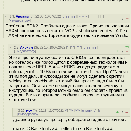
1.3
,
Аноним
(
3
), 22:08, 10/07/2022 [
ответить
] [
﹢﹢﹢
] [
· · ·
]
[
↓
] [
↑
]
+
–
/
[
к модератору
]
Пробовал EDK2. Проблема одна и та же. При использовании
HAXM постоянно вылетает с VCPU shutdown requiest. А без
HAXM не интересно. Тормозить будет как во времена Win9x.
+4
2.7
,
Аноним
(
3
), 22:15, 10/07/2022 [
^
] [
^^
] [
^^^
] [
ответить
]
+
–
[
к модератору
]
/
Это я про виртуалку если что. С BIOS все норм работает,
но хотелось же приобщится к современных технологиям и
поиграться с UEFI. Я даже EDK2 из сурцов ради этого
собрал, чтобы 100% последняя версия была. Про***ался с
этим пол дня. Линуксоиды же не могут сделать скриптик
sdelay_mne_zaebis.sh, который бы просто надо было бы
запустить. Они так же не могут написать человеческую
инструкцию, по которой можно было бы собрать проект из
сурцов. В итоге пришлось собирать инфу по крупицам на
stackoverflow.
3.29
,
муу
(
?
), 02:18, 11/07/2022 [
^
] [
^^
] [
^^^
] [
ответить
]
[
↓
]
+
–
/
[
к модератору
]
драйвер руки.sys проверь, собирается одной строчкой ...
make -C BaseTools && . edksetup.sh BaseTools &&