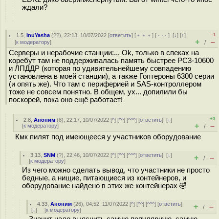
ждали?
–1
1.5
,
InuYasha
(
??
), 22:13, 10/07/2022 [
ответить
] [
﹢﹢﹢
] [
· · ·
]
[
↓
] [
↑
]
+
–
[
к модератору
]
/
Серверы и нерабочие станции:... Ok, только в спеках на
коребут там не поддерживалась память быстрее PC3-10600
и ЛПДДР (которая по удивительнейшему совпадению
установлена в моей станции), а также Гоптероны 6300 серии
(и опять же). Что там с периферией и SAS-контроллером
тоже не совсем понятно. В общем, ух... допилили бы
поскорей, пока оно ещё работает!
+3
2.8
,
Аноним
(
8
), 22:17, 10/07/2022 [
^
] [
^^
] [
^^^
] [
ответить
]
[
↓
]
+
–
[
к модератору
]
/
Кмк пилят под имеющееся у участников оборудование
3.13
,
SNM
(
?
), 22:46, 10/07/2022 [
^
] [
^^
] [
^^^
] [
ответить
]
[
↓
]
+
–
/
[
к модератору
]
Из чего можно сделать вывод, что участники не просто
бедные, а нищие, питающиеся из контейнеров, и
оборудование найдено в этих же контейнерах 🤣
4.33
,
Аноним
(
26
), 04:52, 11/07/2022 [
^
] [
^^
] [
^^^
] [
ответить
]
+
–
/
[
↓
] [
к модератору
]