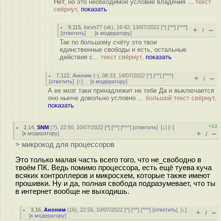
Нет, но это необходимое условие владения ...
текст
свёрнут,
показать
9.115
,
torvn77
(
ok
), 16:42, 13/07/2022 [
^
] [
^^
] [
^^^
]
+
–
/
[
ответить
]
[
к модератору
]
Так по большому счёту это твои
единственные свободы и есть, остальные
действия с...
текст свёрнут,
показать
7.122
,
Аноним
(
-
), 08:33, 14/07/2022 [
^
] [
^^
] [
^^^
]
+
–
/
[
ответить
]
[
↑
] [
к модератору
]
А ее мозг таки принадлежит не тебе Да и выключается
оно нынче довольно условно ...
большой текст свёрнут,
показать
+12
2.14
,
SNM
(
?
), 22:50, 10/07/2022 [
^
] [
^^
] [
^^^
] [
ответить
]
[
↓
] [
↑
]
+
–
[
к модератору
]
/
> микрокод для процессоров
Это только малая часть всего того, что не_свободно в
твоём ПК. Ведь помимо процессора, есть ещё туева куча
всяких контроллеров и микросхем, которые также имеют
прошивки. Ну и да, полная свобода подразумевает, что ты
в интернет вообще не выходишь.
3.16
,
Аноним
(
16
), 22:55, 10/07/2022 [
^
] [
^^
] [
^^^
] [
ответить
]
[
↓
]
+
–
/
[
к модератору
]