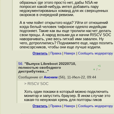
образных где этого просто нет, дабы NSA не
попросил какой-нибудь интел добавить пару
недокументированых команд для их сверхценных
окороков в очередной ревизии.
А в чем пойнт открытого кода? Уйти от отношений
когда белый человек тифозное одеяло индейцам
подгоняет. Такие как вы еще тролили насчет делать
свои процы. А народ возьми да и начни RISCV SOC
наворачивать, уже весь гитхаб ими завален. Ну
чего, дотроллились? Поднажмите еще, надо позлить
опенсорсников, чтобы они еще лучше кодили.
Ответить
|
Правка
|
Наверх
|
Cообщить модератору
56.
"Выпуск Libreboot 20220710,
+1
полностью свободного
+
–
/
дистрибутива..."
Сообщение от
Аноним
(56), 11-Июл-22, 09:44
> RISCV SOC
Хоть один покажи в который можно подключить
монитор и запустить браузер. В ином случае это
какая-то ненужная хрень для полторы гиков
Ответить
|
Правка
|
Наверх
|
Cообщить модератору