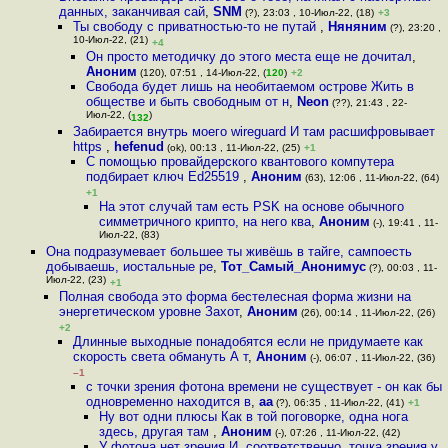
данных, заканчивая сай
,
SNM
(?), 23:03 , 10-Июл-22, (18)
+3
Ты свободу с приватностью-то не путай
,
Няняним
(?), 23:20 ,
10-Июл-22, (21)
+4
Он просто методичку до этого места еще не дочитал
,
Аноним
(120), 07:51 , 14-Июл-22, (
120
)
+2
Свобода будет лишь на необитаемом острове Жить в
обществе и быть свободным от н
,
Neon
(??), 21:43 , 22-
Июл-22, (
)
132
Забирается внутрь моего wireguard И там расшифровывает
https
,
hefenud
(ok), 00:13 , 11-Июл-22, (25)
+1
С помощью провайдерского квантового компутера
подбирает ключ Ed25519
,
Аноним
(63), 12:06 , 11-Июл-22, (64)
+1
На этот случай там есть PSK на основе обычного
симметричного крипто, на него ква
,
Аноним
(-), 19:41 , 11-
Июл-22, (83)
Она подразумевает большее ты живёшь в тайге, сампоесть
добываешь, иостальные ре
,
Тот_Самый_Анонимус
(?), 00:03 , 11-
Июл-22, (23)
+1
Полная свобода это форма бестелесная форма жизни на
энергетическом уровне Захот
,
Аноним
(26), 00:14 , 11-Июл-22, (26)
+2
Длинные выходные понадобятся если не придумаете как
скорость света обмануть А т
,
Аноним
(-), 06:07 , 11-Июл-22, (36)
–1
с точки зрения фотона времени не существует - он как бы
одновременно находится в
,
aa
(?), 06:35 , 11-Июл-22, (41)
+1
Ну вот одни плюсы Как в той поговорке, одна нога
здесь, другая там
,
Аноним
(-), 07:26 , 11-Июл-22, (42)
У фотона нет зрения И, соответственно, точка зрения у