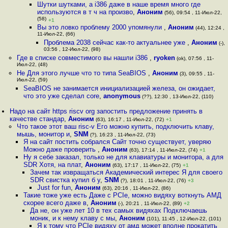
Шутки шутками, а i386 даже в наше время много где
используются в т ч на произво
,
Аноним
(56), 09:54 , 11-Июл-22,
(58)
+1
Вы это ловко проблему 2000 упомянули
,
Аноним
(44), 12:24 ,
11-Июл-22, (66)
Проблема 2038 сейчас как-то актуальнее уже
,
Аноним
(-),
03:56 , 12-Июл-22, (98)
Где в списке совместимого вы нашли i386
,
ryoken
(ok), 07:56 , 11-
Июл-22, (48)
Не Для этого лучше что то типа SeaBIOS
,
Аноним
(3), 09:55 , 11-
Июл-22, (59)
SeaBIOS не занимается инициализацией железа, он ожидает,
что это уже сделал core
,
anonymous
(??), 12:30 , 13-Июл-22, (110)
Надо на сайт https riscv org запостить предложение принять в
качестве стандар
,
Аноним
(63), 16:17 , 11-Июл-22, (72)
+1
Что такое этот ваш risc-v Его можно купить, подключить клаву,
мышь, монитор и
,
SNM
(?), 16:23 , 11-Июл-22, (73)
Я на сайт постить собрался Сайт точно существует, уверяю
Можно даже проверить
,
Аноним
(63), 17:14 , 11-Июл-22, (74)
+1
Ну я себе заказал, только не для клавиатуры и монитора, а для
SDR Хотя, на плат
,
Аноним
(63), 17:17 , 11-Июл-22, (75)
+1
Зачем так извращаться Академический интерес Я для своего
SDR свистка купил б у
,
SNM
(?), 18:01 , 11-Июл-22, (76)
+3
Just for fun
,
Аноним
(63), 20:16 , 11-Июл-22, (86)
Такие тоже уже есть Даже с PCIe, можно видяху воткнуть АМД
скорее всего даже в
,
Аноним
(-), 20:21 , 11-Июл-22, (89)
+2
Да не, он уже лет 10 в тех самых видяхах Подключаешь
моник, и к нему клаву с мы
,
Аноним
(101), 11:45 , 12-Июл-22, (101)
Я к тому что PCIe видяху от амд может вполне прокатить