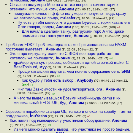
ru wikipedi
,
Аноним
(26), 00:12 , 11-Июл-22, (24)
Согласен полумеры Мне на этот же вопрос в комментариях
отвечали, что лучше хоть
,
Аноним
(26), 00:15 , 11-Июл-22, (27)
придумали колесо п-ф-ф-ф полумеры и ненужно - ведь сразу
же автомобиль не приду
,
mrleafer
(?), 18:56 , 11-Июл-22, (79)
Ну есть у тебя колесо, что дальше Будешь с горки катать его
Я же говорю, полум
,
Аноним
(100), 05:51 , 12-Июл-22, (100)
–1
Для начала сделали тачку, разгрузили горб А что, даже
примитивная тачка уже вес
,
Аноним
(-), 04:13 , 13-Июл-22, (105)
Пробовал EDK2 Проблема одна и та же При использовании HAXM
постоянно вылетает
,
Аноним
(3), 22:08 , 10-Июл-22, (3)
Это я про виртуалку если что С BIOS все норм работает, но
хотелось же приобщитс
,
Аноним
(3), 22:15 , 10-Июл-22, (7)
+4
драйвер руки sys проверь, собирается одной строчкой make -C
BaseTools ed
,
муу
(?), 02:18 , 11-Июл-22, (29)
Проще китайский выучить, чем понять содержание сего
,
SNM
(?), 02:53 , 11-Июл-22, (31)
+6
Как будто у тебя есть выбор
,
Anybody
(??), 04:46 , 16-Июл-22,
(
)
127
+1
Фиг там Зависимости не удовлетворяться, ога
,
Аноним
(3),
08:34 , 11-Июл-22, (49)
+2
А чего ты выделываешься Возьми какой-нибудь qemu и их
минимальный EFI STUB, буд
,
Аноним
(-), 06:09 , 11-Июл-22, (37)
Серверы и нерабочие станции Ok, только в спеках на коребут там не
поддержива
,
InuYasha
(??), 22:13 , 10-Июл-22, (5)
–1
Кмк пилят под имеющееся у участников оборудование
,
Аноним
(8), 22:17 , 10-Июл-22, (8)
+3
Из чего можно сделать вывод, что участники не просто бедные,