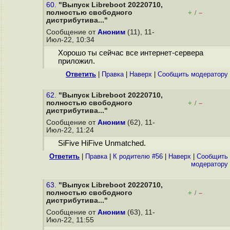
60.
"Выпуск Libreboot 20220710,
полностью свободного
+
–
/
дистрибутива..."
Сообщение от
Аноним
(11), 11-
Июл-22, 10:34
Хорошо ты сейчас все интернет-сервера
приложил.
Ответить
|
Правка
|
Наверх
|
Cообщить модератору
62.
"Выпуск Libreboot 20220710,
полностью свободного
+
–
/
дистрибутива..."
Сообщение от
Аноним
(62), 11-
Июл-22, 11:24
SiFive HiFive Unmatched.
Ответить
|
Правка
|
К родителю #56
|
Наверх
|
Cообщить
модератору
63.
"Выпуск Libreboot 20220710,
полностью свободного
+
–
/
дистрибутива..."
Сообщение от
Аноним
(63), 11-
Июл-22, 11:55