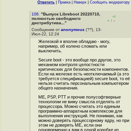
Ответить
|
Правка
|
Наверх
|
Cообщить модератору
108.
"Выпуск Libreboot 20220710,
+2
полностью свободного
+
–
/
дистрибутива..."
Сообщение от
anonymous
(??), 13-
Июл-22, 12:24
Железкой я вполне обладаю - могу,
например, об колено сломать или
выключить.
Secure boot - это вообще про другое, это
механизм контроля целостности
критических для безопасности компонентов.
Если на железке есть неотключаемый (а это
требуется спецификацией) secure boot, то её
нельзя считать персональным компьютером
общего назначения.
ME, PSP, PTT и прочие полусофтверные
технологии не вижу смысла отделять от
процессора. Можно считать это единым
программно-аппаратным комплексом для
выполнения инструкций. Не понимаю, как
можно доверять процессорному ядру, но при
этом не доверять ME, если они
одновременно к вам в одной коробке из