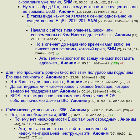
скроллинге уже полно
,
SNM
(?), 03:00 , 11-Июл-22, (32)
+2
Ну что за бред Что, по вашему, интернета не существовало
во времена D630
,
Аноним
(11), 11:20 , 11-Июл-22, (61)
–3
В таком виде каким он является сейчас однозначно не
существовало Ещё в 2012-201
,
SNM
(?), 15:44 , 11-Июл-22, (70)
+3
Начали с сайтов типа опеннета, закончили
современным вебом Никто ведь не обязыв
,
Аноним
(11),
21:01 , 11-Июл-22, (90)
Но в опеннет до недавнего времени был включён
виджет гугл рекламы, который при з
,
SNM
(?), 22:34 , 11-
Июл-22, (92)
+2
Ага, великий эксперт по всему не смог поставить
адблокер
,
Аноним
(-), 05:14 , 16-Июл-22, (
128
)
–2
для чего прошивать родной биос вот этим полурабочим поделием
Его еще собирать с
,
Аноним
(20), 23:09 , 10-Июл-22, (20)
Это больше для фанатиков
,
Аноним
(11), 23:22 , 10-Июл-22, (22)
–1
Да вот видишь ли многометровое глюкавое блобваре, которое
вендор не поддерживает
,
Аноним
(-), 06:14 , 11-Июл-22, (40)
+1
BIOS - это встроенное программное обеспечение BIOS -
собственническое Замена BIO
,
Аноним
(100), 07:46 , 11-Июл-22, (46)
Сабж можно установить на i386
,
Аноним
(26), 00:17 , 11-Июл-22, (28)
–2
Нет, нет необходимости
,
SNM
(?), 02:52 , 11-Июл-22, (30)
+4
Почему нет необходимости Биос там был свободным
,
Аноним
(44), 07:31 , 11-Июл-22, (44)
Ага, где гарантия что по какой-то специальной
недокументированной инструкции эти
,
Аноним
(56), 09:52 , 11-
Июл-22, (57)
+1