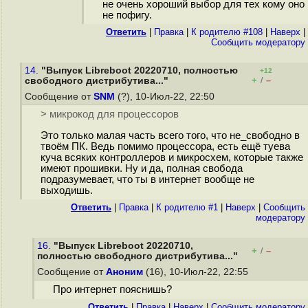
не очень хороший выбор для тех кому оно
не пофигу.
Ответить
|
Правка
|
К родителю #108
|
Наверх
|
Cообщить модератору
14.
"Выпуск Libreboot 20220710, полностью
+12
+
–
свободного дистрибутива..."
/
Сообщение от
SNM
(?), 10-Июл-22, 22:50
> микрокод для процессоров
Это только малая часть всего того, что не_свободно в
твоём ПК. Ведь помимо процессора, есть ещё туева
куча всяких контроллеров и микросхем, которые также
имеют прошивки. Ну и да, полная свобода
подразумевает, что ты в интернет вообще не
выходишь.
Ответить
|
Правка
|
К родителю #1
|
Наверх
|
Cообщить
модератору
16.
"Выпуск Libreboot 20220710,
+
–
/
полностью свободного дистрибутива..."
Сообщение от
Аноним
(16), 10-Июл-22, 22:55
Про интернет пояснишь?
Ответить
|
Правка
|
Наверх
|
Cообщить модератору