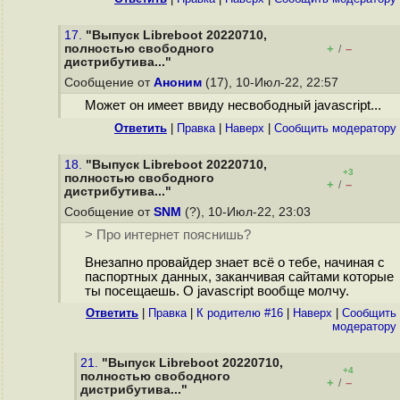
17.
"Выпуск Libreboot 20220710,
полностью свободного
+
–
/
дистрибутива..."
Сообщение от
Аноним
(17), 10-Июл-22, 22:57
Может он имеет ввиду несвободный javascript...
Ответить
|
Правка
|
Наверх
|
Cообщить модератору
18.
"Выпуск Libreboot 20220710,
+3
полностью свободного
+
–
/
дистрибутива..."
Сообщение от
SNM
(?), 10-Июл-22, 23:03
> Про интернет пояснишь?
Внезапно провайдер знает всё о тебе, начиная с
паспортных данных, заканчивая сайтами которые
ты посещаешь. О javascript вообще молчу.
Ответить
|
Правка
|
К родителю #16
|
Наверх
|
Cообщить
модератору
21.
"Выпуск Libreboot 20220710,
+4
полностью свободного
+
–
/
дистрибутива..."