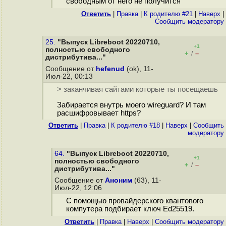
свободным от него не получится
Ответить
|
Правка
|
К родителю #21
|
Наверх
|
Cообщить модератору
25.
"Выпуск Libreboot 20220710,
+1
полностью свободного
+
–
/
дистрибутива..."
Сообщение от
hefenud
(ok), 11-
Июл-22, 00:13
> заканчивая сайтами которые ты посещаешь
Забирается внутрь моего wireguard? И там
расшифровывает https?
Ответить
|
Правка
|
К родителю #18
|
Наверх
|
Cообщить
модератору
64.
"Выпуск Libreboot 20220710,
+1
полностью свободного
+
–
/
дистрибутива..."
Сообщение от
Аноним
(63), 11-
Июл-22, 12:06
С помощью провайдерского квантового
компутера подбирает ключ Ed25519.
Ответить
|
Правка
|
Наверх
|
Cообщить модератору