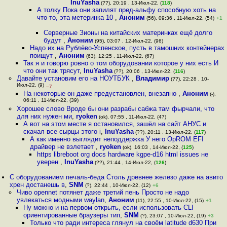
InuYasha
(??), 20:19 , 13-Июл-22, (
118
)
А толку Пока они запилят пред-альфу способную хоть на
что-то, эта метеринка 10
,
Аноним
(56), 09:36 , 11-Июл-22, (54)
+1
Серверные Зионы на китайских материнках ещё долго
будут
,
Аноним
(95), 03:07 , 12-Июл-22, (96)
Надо их на Рублёво-Успенское, пусть в тамошних контейнерах
поищут
,
Аноним
(63), 12:25 , 11-Июл-22, (67)
Так я и говорю ровно о том оборудовании которое у них есть И
что они так трясут
,
InuYasha
(??), 20:06 , 13-Июл-22, (
116
)
Давайте установим его на НОУТБУК
,
Владимир
(??), 22:28 , 10-
Июл-22, (9)
–7
На некоторые он даже предустановлен, внезапно
,
Аноним
(-),
06:11 , 11-Июл-22, (39)
Хорошее слово Вроде бы они разрабы сабжа там фырчали, что
для них нужен ми
,
ryoken
(ok), 07:55 , 11-Июл-22, (47)
А вот на этом месте я остановился, зашёл на сайт АНУС и
скачал все сырцы этого i
,
InuYasha
(??), 20:11 , 13-Июл-22, (
117
)
А как именно выглядит неподдержка У него OpROM EFI
драйвер не взлетает
,
ryoken
(ok), 16:03 , 14-Июл-22, (
125
)
https libreboot org docs hardware kgpe-d16 html issues не
уверен
,
InuYasha
(??), 21:44 , 14-Июл-22, (
126
)
С оборудованием печаль-беда Столь древнее железо даже на авито
хрен достанешь в
,
SNM
(?), 22:44 , 10-Июл-22, (12)
+6
Чиво opennet потянет даже третий пень Просто не надо
увлекаться модными waylan
,
Аноним
(11), 22:55 , 10-Июл-22, (15)
+1
Ну можно и на первом открыть, если использовать CLI
ориентированные браузеры тип
,
SNM
(?), 23:07 , 10-Июл-22, (19)
+3
Только что ради интереса глянул на своём latitude d630 При