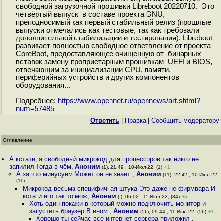
свободной загрузочной прошивки Libreboot 20220710. Это
четвёртый выпуск в составе проекта GNU,
преподносимый как первый стабильный релиз (прошлые
выпуски отмечались как тестовые, так как требовали
дополнительной стабилизации и тестирования). Libreboot
развивает полностью свободное ответвление от проекта
CoreBoot, предоставляющее очищенную от бинарных
вставок замену проприетарным прошивкам UEFI и BIOS,
отвечающим за инициализации CPU, памяти,
периферийных устройств и других компонентов
оборудования...
Подробнее:
https://www.opennet.ru/opennews/art.shtml?
num=57485
Ответить
|
Правка
|
Cообщить модератору
Оглавление
А кстати, а свободный микрокод для процессоров так никто не
запилил Тогда в чём
,
Аноним
(1), 21:49 , 10-Июл-22, (1)
+1
А за что минусуем Может он не знает
,
Аноним
(11), 22:42 , 10-Июл-22,
(11)
Микрокод весьма специфичная штука Это даже не фирмвара И
кстати его так то мож
,
Аноним
(-), 06:02 , 11-Июл-22, (34)
+5
Хоть один покажи в который можно подключить монитор и
запустить браузер В ином
,
Аноним
(56), 09:44 , 11-Июл-22, (56)
+1
Хорошо ты сейчас все интернет-сервера приложил
,