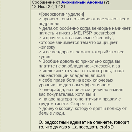
Сообщение от
Анонимный Аноним
(?),
12-Июл-22, 12:21
>[оверквотинг удален]
> прочего - они в отличие от вас заглот всем
подряд не
> делают, особенно когда вендорье начинает
наглеть и пихать ME, PSP, secureboot
> и прочее так называемое "security",
которое занимается тем что защищает
железку
> и ее вендора от ламака который это все
купил.
> Вообще довольно прикольно когда вы
платите не за обладание железкой, а за
> иллюзию что у вас есть контроль, тогда
как настоящий владелец вписал
> себе права бога на всех ключевых
уровнях, не дал вам эффективного
> оверрайда, но при этом цинично назвал
вас покупателем, хотя вы и
> на арендатора то по птичьим правам с
трудом тянете. Скорее на
> дойную корову, которую доят и полисуют
белые люди.
О, редкостный адекват на опеннете, говорит
то, что думаю я ...а посодють его! xD