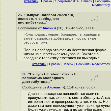
Ответить
|
Правка
|
К родителю #14
|
Наверх
|
Cообщить
модератору
26.
"Выпуск Libreboot 20220710,
+2
полностью свободного
+
–
/
дистрибутива..."
Сообщение от
Аноним
(26), 11-Июл-22, 00:14
>Она подразумевает большее: ты живёшь в
тайге, сампоесть добываешь, иостальные
ресурсы тоже.
Полная свобода это форма бестелесная форма
жизни на энергетическом уровне. Захотел в
соседнюю галактику смотался на выходные.
Ответить
|
Правка
|
Наверх
|
Cообщить модератору
36.
"Выпуск Libreboot 20220710,
–1
полностью свободного
+
–
/
дистрибутива..."
Сообщение от
Аноним
(-), 11-Июл-22, 06:07
Длинные выходные понадобятся если не
придумаете как скорость света обмануть. А так
интернет почти предпросмотр этого и есть. Но
даже там пинг полсекунды - уже парит, до луны
будет уже секунды три, а до хотя-бы всего