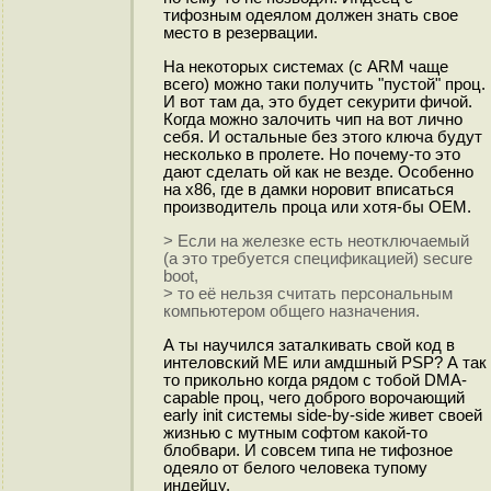
тифозным одеялом должен знать свое
место в резервации.
На некоторых системах (с ARM чаще
всего) можно таки получить "пустой" проц.
И вот там да, это будет секурити фичой.
Когда можно залочить чип на вот лично
себя. И остальные без этого ключа будут
несколько в пролете. Но почему-то это
дают сделать ой как не везде. Особенно
на х86, где в дамки норовит вписаться
производитель проца или хотя-бы OEM.
> Если на железке есть неотключаемый
(а это требуется спецификацией) secure
boot,
> то её нельзя считать персональным
компьютером общего назначения.
А ты научился заталкивать свой код в
интеловский ME или амдшный PSP? А так
то прикольно когда рядом с тобой DMA-
capable проц, чего доброго ворочающий
early init системы side-by-side живет своей
жизнью с мутным софтом какой-то
блобвари. И совсем типа не тифозное
одеяло от белого человека тупому
индейцу.