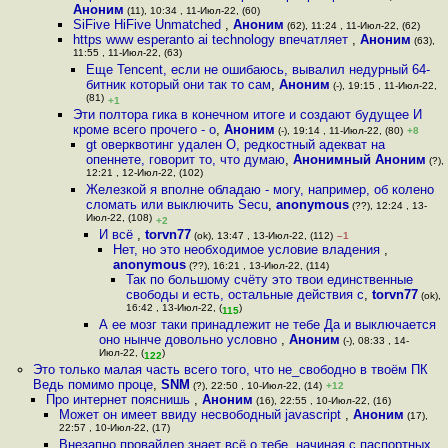
Аноним
(11), 10:34 , 11-Июл-22, (60)
SiFive HiFive Unmatched
,
Аноним
(62), 11:24 , 11-Июл-22, (62)
https www esperanto ai technology впечатляет
,
Аноним
(63),
11:55 , 11-Июл-22, (63)
Еще Tencent, если не ошибаюсь, вывалил недурный 64-
битник который они так то сам
,
Аноним
(-), 19:15 , 11-Июл-22,
(81)
+1
Эти полтора гика в конечном итоге и создают будущее И
кроме всего прочего - о
,
Аноним
(-), 19:14 , 11-Июл-22, (80)
+8
gt оверквотинг удален О, редкостный адекват на
опеннете, говорит то, что думаю
,
Анонимный Аноним
(?),
12:21 , 12-Июл-22, (102)
Железкой я вполне обладаю - могу, например, об колено
сломать или выключить Secu
,
anonymous
(??), 12:24 , 13-
Июл-22, (108)
+2
И всё
,
torvn77
(ok), 13:47 , 13-Июл-22, (112)
–1
Нет, но это необходимое условие владения
,
anonymous
(??), 16:21 , 13-Июл-22, (114)
Так по большому счёту это твои единственные
свободы и есть, остальные действия с
,
torvn77
(ok),
16:42 , 13-Июл-22, (
)
115
А ее мозг таки принадлежит не тебе Да и выключается
оно нынче довольно условно
,
Аноним
(-), 08:33 , 14-
Июл-22, (
)
122
Это только малая часть всего того, что не_свободно в твоём ПК
Ведь помимо проце
,
SNM
(?), 22:50 , 10-Июл-22, (14)
+12
Про интернет пояснишь
,
Аноним
(16), 22:55 , 10-Июл-22, (16)
Может он имеет ввиду несвободный javascript
,
Аноним
(17),
22:57 , 10-Июл-22, (17)
Внезапно провайдер знает всё о тебе, начиная с паспортных