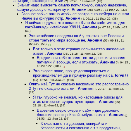
а нищие, питающиеся
,
SNM
(?), 22:46 , 10-Июл-22, (13)
Значит надо выяснить самую популярную, самую надежную,
самую дешевую материнку и
,
Аноним
(26), 04:52 , 11-Июл-22, (33)
Главное забыл важно чтобы ее завтра с конвейера не сняли
Иначе вы фигурно потр
,
Аноним
(-), 06:11 , 11-Июл-22, (38)
Я сейчас подума, что неплохо было бы сабж иметь для
какой-нибудь китайскую X99 H
,
Аноним
(-), 07:28 , 11-Июл-22,
(43)
Эти китайские новоделы на б у сокетах вне России и
стран третьего мира вообще не
,
Аноним
(56), 09:33 , 11-
Июл-22, (53)
+1
Вот только в этих странах большинство населения
живёт
,
Аноним
(95), 23:18 , 11-Июл-22, (95)
Врядли они тебе отвалят сотни денег или завалят
патчами И вообще, если отбирать
,
Аноним
(-), 04:15 ,
13-Июл-22, (106)
–1
Это скорее плюс, проще договариваться с
производителем да и прямую рекламу на са
,
torvn77
(ok), 13:56 , 13-Июл-22, (113)
Опять же1 Тут не сказано насколько это распостранено
2 Тут не скащано есть ли
,
Аноним
(-), 20:17 , 11-Июл-22,
(87)
Я так глубоко не вникал, но кастомные биосы для
этих материнок существуют вроде
,
Аноним
(95),
23:18 , 11-Июл-22, (94)
Варезные оверклокеры и сабж - две довольно
большие разницы Какой-нибудь патч к
,
Аноним
(-),
03:53 , 12-Июл-22, (97)
К счастью с т з доверия, копирайта и
безопасности и сожалению с т з продуктивн
,