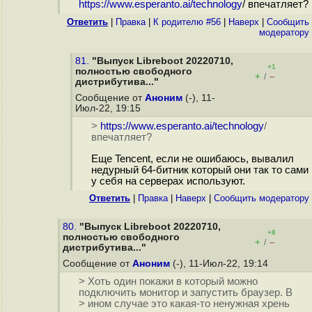
https://www.esperanto.ai/technology
/ впечатляет?
Ответить
|
Правка
|
К родителю #56
|
Наверх
|
Cообщить
модератору
81.
"Выпуск Libreboot 20220710,
+1
полностью свободного
+
–
/
дистрибутива..."
Сообщение от
Аноним
(-), 11-
Июл-22, 19:15
>
https://www.esperanto.ai/technology
/
впечатляет?
Еще Tencent, если не ошибаюсь, вывалил
недурный 64-битник который они так то сами
у себя на серверах используют.
Ответить
|
Правка
|
Наверх
|
Cообщить модератору
80.
"Выпуск Libreboot 20220710,
+8
полностью свободного
+
–
/
дистрибутива..."
Сообщение от
Аноним
(-), 11-Июл-22, 19:14
> Хоть один покажи в который можно
подключить монитор и запустить браузер. В
> ином случае это какая-то ненужная хрень