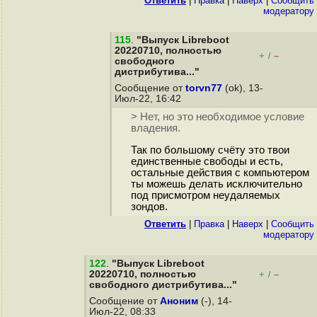
Ответить
|
Правка
|
Наверх
|
Cообщить
модератору
115
.
"Выпуск Libreboot
20220710, полностью
+
–
/
свободного
дистрибутива..."
Сообщение от
torvn77
(ok), 13-
Июл-22, 16:42
> Нет, но это необходимое условие
владения.
Так по большому счёту это твои
единственные свободы и есть,
остальные действия с компьютером
ты можешь делать исключительно
под присмотром неудаляемых
зондов.
Ответить
|
Правка
|
Наверх
|
Cообщить
модератору
122
.
"Выпуск Libreboot
20220710, полностью
+
–
/
свободного дистрибутива..."
Сообщение от
Аноним
(-), 14-
Июл-22, 08:33