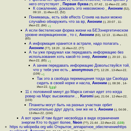
него отсутствует
,
Первая буква
(?), 07:42 , 11-Июл-22, (45)
К сожалению, доказать это невозможно
,
Аноним
(52),
09:10 , 11-Июл-22, (52)
Понимаешь, есть side effects Сгоняв на выхи можно
случайно обнаружить что за вр
,
Аноним
(-), 20:07 , 11-
Июл-22, (84)
+1
А если бестелесная форма жизни на БЕЗэнергетическом
уровне инормационном , то с
,
Аноним
(63), 12:13 , 11-Июл-22,
(65)
А информация хранится в астрале, надо полагать
,
Аноним
(77), 18:20 , 11-Июл-22, (77)
А ты уже придумал как передавать информацию без
использования хоть какой-то энер
,
Аноним
(-), 20:10 , 11-
Июл-22, (85)
+1
А зачем передавать информацию Довольствуйся той,
что у тебя уже есть
,
anonymous
(??), 12:26 , 13-Июл-22,
(109)
+1
Так это а свобода перемещения тогда где Свобода
сидеть в своей норке и насла
,
Аноним
(-), 08:36 , 14-
Июл-22, (
)
123
11 с половиной минут до Марса сигнал идет это когда
ровер на Марс высаживали ,
,
Kuromi
(ok), 21:04 , 12-Июл-22,
(103)
Планеты могут быть на разных участках орбит
относительно друг друга, они же не з
,
Аноним
(-), 04:06 ,
13-Июл-22, (104)
А вот хрен И там будет несвобода в виде ограничения
энергии Кто то будет более
,
Neon
(??), 21:44 , 22-Июл-22, (
133
)
https ru wikipedia org wiki Открытое_аппаратное_обеспечениеhttps