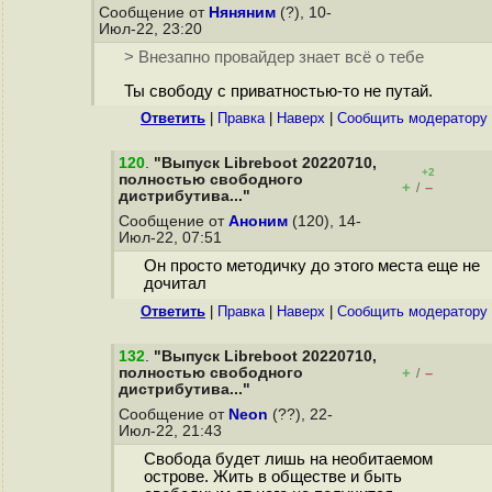
Сообщение от
Няняним
(?), 10-
Июл-22, 23:20
> Внезапно провайдер знает всё о тебе
Ты свободу с приватностью-то не путай.
Ответить
|
Правка
|
Наверх
|
Cообщить модератору
120
.
"Выпуск Libreboot 20220710,
+2
полностью свободного
+
–
/
дистрибутива..."
Сообщение от
Аноним
(120), 14-
Июл-22, 07:51
Он просто методичку до этого места еще не
дочитал
Ответить
|
Правка
|
Наверх
|
Cообщить модератору
132
.
"Выпуск Libreboot 20220710,
полностью свободного
+
–
/
дистрибутива..."
Сообщение от
Neon
(??), 22-
Июл-22, 21:43
Свобода будет лишь на необитаемом
острове. Жить в обществе и быть