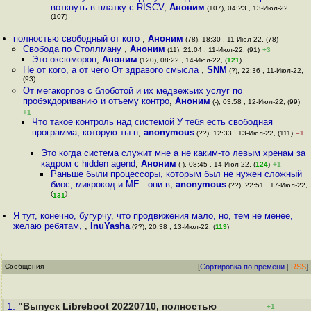
воткнуть в платку с RISCV
,
Аноним
(107), 04:23 , 13-Июл-22,
(107)
полностью свободный от кого
,
Аноним
(78), 18:30 , 11-Июл-22, (78)
Свобода по Столлману
,
Аноним
(11), 21:04 , 11-Июл-22, (91)
+3
Это оксюморон
,
Аноним
(120), 08:22 , 14-Июл-22, (
121
)
Не от кого, а от чего От здравого смысла
,
SNM
(?), 22:36 , 11-Июл-22,
(93)
От мегакорпов с блоботой и их медвежьих услуг по
пробэкдориванию и отъему контро
,
Аноним
(-), 03:58 , 12-Июл-22, (99)
+1
Что такое контроль над системой У тебя есть свободная
программа, которую ты н
,
anonymous
(??), 12:33 , 13-Июл-22, (111)
–1
Это когда система служит мне а не каким-то левым хренам за
кадром с hidden agend
,
Аноним
(-), 08:45 , 14-Июл-22, (
124
)
+1
Раньше были процессоры, которым был не нужен сложный
биос, микрокод и ME - они в
,
anonymous
(??), 22:51 , 17-Июл-22,
(
)
131
Я тут, конечно, бугурчу, что продвижения мало, но, тем не менее,
желаю ребятам,
,
InuYasha
(??), 20:38 , 13-Июл-22, (
119
)
Сообщения
[
Сортировка по времени
|
RSS
]
1.
"Выпуск Libreboot 20220710, полностью
+1