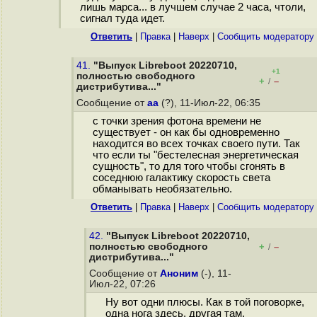
лишь марса... в лучшем случае 2 часа, чтоли,
сигнал туда идет.
Ответить
|
Правка
|
Наверх
|
Cообщить модератору
41.
"Выпуск Libreboot 20220710,
+1
полностью свободного
+
–
/
дистрибутива..."
Сообщение от
aa
(?), 11-Июл-22, 06:35
с точки зрения фотона времени не
существует - он как бы одновременно
находится во всех точках своего пути. Так
что если ты "бестелесная энергетическая
сущность", то для того чтобы сгонять в
соседнюю галактику скорость света
обманывать необязательно.
Ответить
|
Правка
|
Наверх
|
Cообщить модератору
42.
"Выпуск Libreboot 20220710,
полностью свободного
+
–
/
дистрибутива..."
Сообщение от
Аноним
(-), 11-
Июл-22, 07:26
Ну вот одни плюсы. Как в той поговорке,
одна нога здесь, другая там.