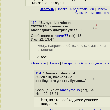
магазина приходят.
Ответить
|
Правка
|
К родителю #80
|
Наверх
|
Cообщить модератору
112.
"Выпуск Libreboot
–1
20220710, полностью
+
–
/
свободного дистрибутива..."
Сообщение от
torvn77
(ok), 13-
Июл-22, 13:47
>могу, например, об колено сломать или
выключить.
И всё?
Ответить
|
Правка
|
Наверх
|
Cообщить модератору
114.
"Выпуск Libreboot
20220710, полностью
+
–
/
свободного дистрибутива..."
Сообщение от
anonymous
(??), 13-
Июл-22, 16:21
Нет, но это необходимое условие
владения.