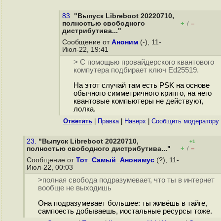
83.
"Выпуск Libreboot 20220710,
полностью свободного
+
–
/
дистрибутива..."
Сообщение от
Аноним
(-), 11-
Июл-22, 19:41
> С помощью провайдерского квантового
компутера подбирает ключ Ed25519.
На этот случай там есть PSK на основе
обычного симметричного крипто, на него
квантовые компьютеры не действуют,
лолка.
Ответить
|
Правка
|
Наверх
|
Cообщить модератору
23.
"Выпуск Libreboot 20220710,
+1
+
–
полностью свободного дистрибутива..."
/
Сообщение от
Тот_Самый_Анонимус
(?), 11-
Июл-22, 00:03
>полная свобода подразумевает, что ты в интернет
вообще не выходишь
Она подразумевает большее: ты живёшь в тайге,
сампоесть добываешь, иостальные ресурсы тоже.