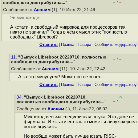
+
–
свободного дистрибутива..."
/
Сообщение от
Аноним
(1), 10-Июл-22, 21:49
>в микрокоде
А кстати, а свободный микрокод для процессоров так
никто не запилил? Тогда в чём смысл этих "полностью
свободных" Libreboot?
Ответить
|
Правка
|
Наверх
|
Cообщить модератору
11.
"Выпуск Libreboot 20220710, полностью
+
–
/
свободного дистрибутива..."
Сообщение от
Аноним
(11), 10-Июл-22, 22:42
А за что минусуем? Может он не знает...
Ответить
|
Правка
|
Наверх
|
Cообщить модератору
34.
"Выпуск Libreboot 20220710,
+5
+
–
полностью свободного дистрибутива..."
/
Сообщение от
Аноним
(-), 11-Июл-22, 06:02
Микрокод весьма специфичная штука. Это даже не
фирмвара. И кстати его так то может и линукскернел
потом вгрузить.
Но вообще может быть лучше юзать RISC-