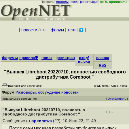
Профиль:
Аноним
(
вход
|
регистрация
)
неRU
opennet.me
[
новости
/
+++
|
форум
|
теги
|
]
форумы
правила/FAQ
поиск
регистрация
вход/
слежка
выход
RSS
"Выпуск Libreboot 20220710, полностью свободного
дистрибутива Coreboot "
Вариант для распечатки
Пред. тема
|
След. тема
Форум
Разговоры, обсуждение новостей
Изначальное сообщение
[
Отслеживать
]
"Выпуск Libreboot 20220710, полностью
+
–
/
свободного дистрибутива Coreboot "
Сообщение от
opennews
(??), 10-Июл-22, 21:49
После семи месяцев разработки опубликован выпуск