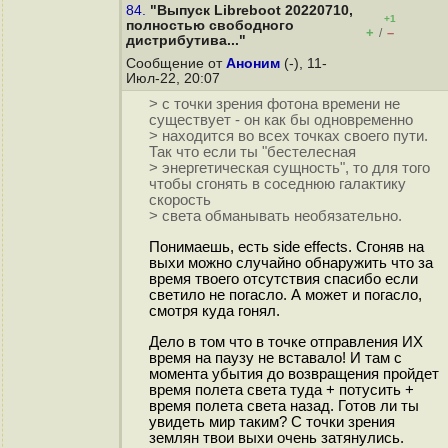
84.
"Выпуск Libreboot 20220710,
+1
полностью свободного
+
–
/
дистрибутива..."
Сообщение от
Аноним
(-), 11-
Июл-22, 20:07
> с точки зрения фотона времени не
существует - он как бы одновременно
> находится во всех точках своего пути.
Так что если ты "бестелесная
> энергетическая сущность", то для того
чтобы сгонять в соседнюю галактику
скорость
> света обманывать необязательно.
Понимаешь, есть side effects. Сгоняв на
выхи можно случайно обнаружить что за
время твоего отсутствия спасибо если
светило не погасло. А может и погасло,
смотря куда гонял.
Дело в том что в точке отправления ИХ
время на паузу не вставало! И там с
момента убытия до возвращения пройдет
время полета света туда + потусить +
время полета света назад. Готов ли ты
увидеть мир таким? С точки зрения
землян твои выхи очень затянулись.