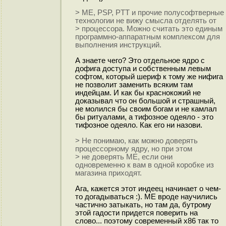
> ME, PSP, PTT и прочие полусофтверные
технологии не вижу смысла отделять от
> процессора. Можно считать это единым
программно-аппаратным комплексом для
выполнения инструкций.
А знаете чего? Это отдельное ядро с
дофига доступа и собственным левым
софтом, который шериф к тому же нифига
не позволит заменить всяким там
индейцам. И как бы краснокожий не
доказывал что он большой и страшный,
не молился бы своим богам и не камлал
бы ритуалами, а тифозное одеяло - это
тифозное одеяло. Как его ни назови.
> Не понимаю, как можно доверять
процессорному ядру, но при этом
> не доверять ME, если они
одновременно к вам в одной коробке из
магазина приходят.
Ага, кажется этот индеец начинает о чем-
то догадываться :). ME вроде научились
частично затыкать, но там да, бутрому
этой гадости придется поверить на
слово... поэтому современный x86 так то