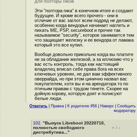
для полторы гиков
Эти "полтора гика" в конечном итоге и создают
будущее. И кроме всего прочего - они в
отличие от вас заглот всем подряд не делают,
особенно когда вендорье начинает наглеть и
пихать ME, PSP, secureboot и прочее так
называемое "security", которое занимается тем
что защищает железку и ее вендора от ламака
который это все купил.
Вообще довольно прикольно когда вы платите
не за обладание железкой, а за иллюзию что у
вас есть контроль, тогда как настоящий
владелец вписал себе права бога на всех
ключевых уровнях, не дал вам эффективного
оверрайда, но при этом цинично назвал вас
покупателем, хотя вы и на арендатора то по
птичьим правам с трудом тянете. Скорее на
дойную корову, которую доят и полисуют
белые люди.
Ответить
|
Правка
|
К родителю #56
|
Наверх
|
Cообщить
модератору
102.
"Выпуск Libreboot 20220710,
полностью свободного
+
–
/
дистрибутива..."