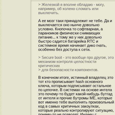
> Железкой я вполне обладаю - могу,
например, об колено сломать или
выключить.
А ее мозг таки принадлежит не тебе. Да и
выключается оно нынче довольно
условно. Кнопочка то софтварная, а
параноиков физически снимающих
питание... к тому же у них довольно
быстро садится батарейка RTC и
системное время начинает дико гнать,
особенно без доступа к сети.
> Secure boot - это вообще про другое, это
механизм контроля целостности
критических
> для безопасности компонентов.
В конечном итоге, истинный владелец это
тот кто прописывает hash основного
ключа, которым подписывают остальное
по цепочке. В системах на основе интела
это почему-то будет какой-нибудь бутгад
от интеля и прочие бутромы ME, которые
вот именно тебе выполнять произвольный
код в самых критичных закоулках,
которые реально контролируют ситуацию,
почему-то не позводят. Индеец с