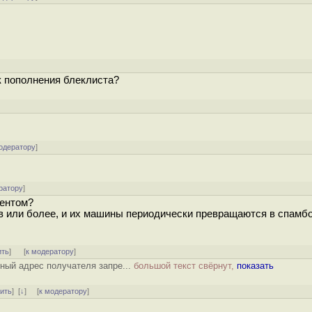
к пополнения блеклиста?
одератору
]
ратору
]
иентом?
тов или более, и их машины периодически превращаются в спамб
ить
]
[
к модератору
]
тный адрес получателя запре...
большой текст свёрнут,
показать
тить
]
[
↓
] [
к модератору
]