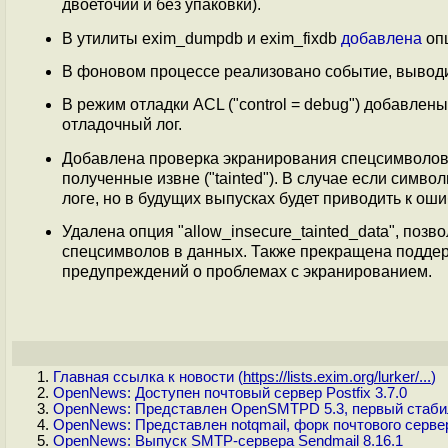
двоеточий и без упаковки).
В утилиты exim_dumpdb и exim_fixdb
добавлена
опц
В фоновом процессе реализовано событие, вывод
В режим отладки ACL ("control = debug") добавлены
отладочный лог.
Добавлена проверка экранирования спецсимволов в
полученные извне ("tainted"). В случае если симв
логе, но в будущих выпусках будет приводить к оши
Удалена опция "allow_insecure_tainted_data", по
спецсимволов в данных. Также прекращена поддержк
предупреждений о проблемах с экранированием.
Главная ссылка к новости (
https://lists.exim.org/lurker/...
)
OpenNews: Доступен почтовый сервер Postfix 3.7.0
OpenNews: Представлен OpenSMTPD 5.3, первый стаби
OpenNews: Представлен notqmail, форк почтового сервер
OpenNews: Выпуск SMTP-сервера Sendmail 8.16.1