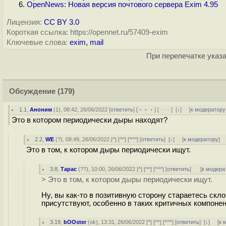
OpenNews: Новая версия почтового сервера Exim 4.95
Лицензия:
CC BY 3.0
Короткая ссылка: https://opennet.ru/57409-exim
Ключевые слова:
exim
,
mail
При перепечатке указа
Обсуждение
(179)
1.1
,
Аноним
(
1
), 08:42, 26/06/2022 [
ответить
] [
﹢﹢﹢
] [
· · ·
]
[
↓
] [
к модератору
Это в котором периодически дыры находят?
2.2
,
WE
(
?
), 08:49, 26/06/2022 [
^
] [
^^
] [
^^^
] [
ответить
]
[
↓
] [
к модератору
]
Это в том, к котором дыры периодически ищут.
3.8
,
Тарас
(
??
), 10:00, 26/06/2022 [
^
] [
^^
] [
^^^
] [
ответить
]
[
к модера
> Это в том, к котором дыры периодически ищут.
Ну, вы как-то в позитивную сторону стараетесь скл
присутствуют, особенно в таких критичных компонен
3.19
,
bOOster
(
ok
), 13:31, 26/06/2022 [
^
] [
^^
] [
^^^
] [
ответить
]
[
↓
] [
к 