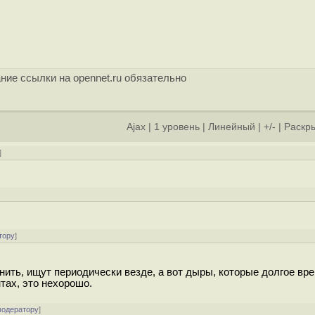
ние ссылки на opennet.ru обязательно
Ajax
|
1 уровень
|
Линейный
|
+/-
|
Раскры
]
тору
]
онить, ищут периодически везде, а вот дыры, которые долгое вр
тах, это нехорошо.
модератору
]