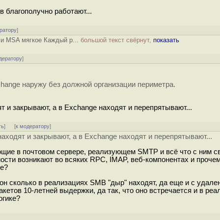
в благополучно работают...
ратору
]
 и MSA мягкое Каждый р...
большой текст свёрнут,
показать
дератору
]
change наружу без должной организации периметра.
т и закрывают, а в Exchange находят и перепрятывают...
ть
]
[
к модератору
]
находят и закрывают, а в Exchange находят и перепрятывают...
ющие в почтовом сервере, реализующем SMTP и всё что с ним с
мости возникают во всяких RPC, IMAP, веб-компонентах и проч
ие?
Вон сколько в реализациях SMB "дыр" находят, да еще и с удале
тов 10-летней выдержки, да так, что оно встречается и в реа
огике?