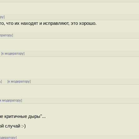
ору
]
о, что их находят и исправляют, это хорошо.
ератору
]
[
к модератору
]
ь
]
[
к модератору
]
к модератору
]
е критичные дыры"...
ой случай :-)
одератору
]