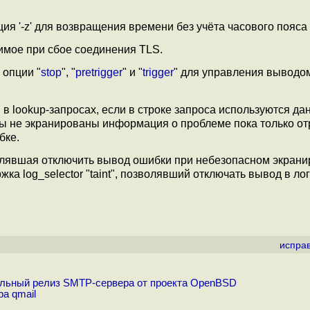
ия '-z' для возвращения времени без учёта часового пояса
имое при сбое соединения TLS.
 опции "
stop
", "
pretrigger
" и "
trigger
" для управления выводо
 lookup-запросах, если в строке запроса используются да
олы не экранированы информация о проблеме пока только от
бке.
зволявшая отключить вывод ошибки при небезопасном экран
а log_selector "taint", позволявший отключать вывод в лог
испра
льный релиз SMTP-сервера от проекта OpenBSD
а qmail