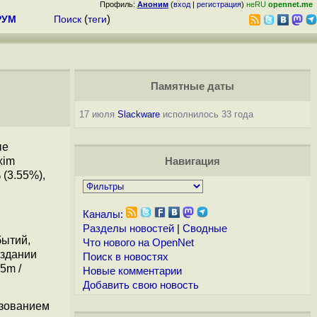
Профиль:
Аноним
(
вход
|
регистрация
)
неRU
opennet.me
РУМ
Поиск
(
теги
)
Памятные даты
17 июля
Slackware
исполнилось 33 года
ые
xim
Навигация
 (3.55%),
Каналы:
Разделы новостей
|
Сводные
бытий,
Что нового на OpenNet
оздании
Поиск в новостях
5m /
Новые комментарии
Добавить свою новость
ьзованием