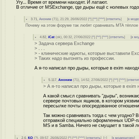
Угу... Время от времени находят. И латают.
В отличие от MSExchange, где дыры ещё с нолевых годо
3.71
,
Аноним
(
71
), 21:29, 26/06/2022 [
^
] [
^^
] [
^^^
] [
ответить
]
[
к моде
Почему на этом форуме так любят сравнивать MTA тёплое
4.82
,
iCat
(
ok
), 00:32, 27/06/2022 [
^
] [
^^
] [
^^^
] [
ответить
]
[
к мо
> Задача сервера Exchange
> . . .
> - клинические идиоты, которые выставили Ex
> Таких надо выгонять из профессии.
А я-то написал про дыры, которые в exim находя
5.117
,
Аноним
(
71
), 14:52, 27/06/2022 [
^
] [
^^
] [
^^^
] [
ответи
> А я-то написал про дыры, которые в exim 
А какой смысл сравнивать "дыры", возника
сервере почтовых ящиков, в котором уязви
пересылке почты опосредованное отношен
Так можно сравнивать тогда с чем угодно? 
отправкой специально оформленных UDP-паке
MS и в Samba. Ничего не смущает в такой л
2.6
,
КО
(
?
), 09:57, 26/06/2022 [
^
] [
^^
] [
^^^
] [
ответить
]
[
↑
] [
к модератору
]