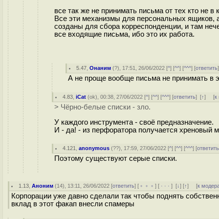
все так же не принимать письма от тех кто не в 
Все эти механизмы для персональных ящиков, а в
созданы для сбора корреспонденции, и там нече
все входящие письма, ибо это их работа.
5.47
,
Онаним
(
?
), 17:51, 26/06/2022 [
^
] [
^^
] [
^^^
] [
ответить
А не проще вообще письма не принимать в 
4.83
,
iCat
(
ok
), 00:38, 27/06/2022 [
^
] [
^^
] [
^^^
] [
ответить
]
[
↑
] [
к
> Чёрно-белые списки - зло.
У каждого инструмента - своё предназначение.
И - да! - из перфоратора получается хреновый м
4.121
,
anonymous
(
??
), 17:59, 27/06/2022 [
^
] [
^^
] [
^^^
] [
ответит
Поэтому существуют серые списки.
1.13
,
Аноним
(
14
), 13:11, 26/06/2022 [
ответить
] [
﹢﹢﹢
] [
· · ·
]
[
↓
] [
↑
] [
к модер
Корпорации уже давно сделали так чтобы поднять собствен
вклад в этот факап внесли спамеры