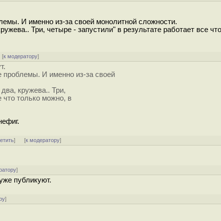
лемы. И именно из-за своей монолитной сложности.
ружева.. Три, четыре - запустили" в результате работает все чт
[
к модератору
]
т.
е проблемы. И именно из-за своей
два, кружева.. Три,
е что только можно, в
нефиг.
ветить
]
[
к модератору
]
ратору
]
 уже публикуют.
ру
]