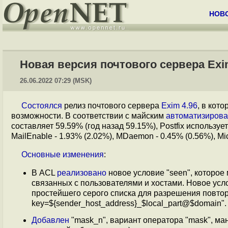
НОВ
Новая версия почтового сервера Exi
26.06.2022 07:29 (MSK)
Состоялся
релиз почтового сервера
Exim 4.96
, в кот
возможности. В соответствии с майским
автоматизиров
составляет 59.59% (год назад 59.15%), Postfix используе
MailEnable - 1.93% (2.02%), MDaemon - 0.45% (0.56%), Mic
Основные
изменения
:
В ACL
реализовано
новое условие "seen", которое
связанных с пользователями и хостами. Новое усл
простейшего серого списка для разрешения повтор
key=${sender_host_address}_$local_part@$domain".
Добавлен
"mask_n", вариант оператора "mask", м