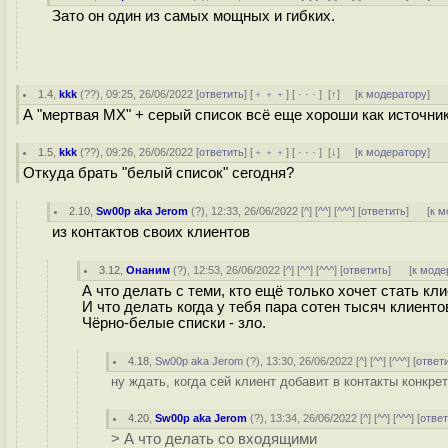
Зато он один из самых мощных и гибких.
1.4
,
kkk
(
??
), 09:25, 26/06/2022 [
ответить
] [
﹢﹢﹢
] [
· · ·
]
[
↑
] [
к модератору
]
А "мертвая MX" + серый список всё еще хороши как источни
1.5
,
kkk
(
??
), 09:26, 26/06/2022 [
ответить
] [
﹢﹢﹢
] [
· · ·
]
[
↓
] [
к модератору
]
Откуда брать "белый список" сегодня?
2.10
,
Sw00p aka Jerom
(
?
), 12:33, 26/06/2022 [
^
] [
^^
] [
^^^
] [
ответить
]
[
к м
из контактов своих клиентов
3.12
,
Онаним
(
?
), 12:53, 26/06/2022 [
^
] [
^^
] [
^^^
] [
ответить
]
[
к моде
А что делать с теми, кто ещё только хочет стать кл
И что делать когда у тебя пара сотен тысяч клиен
Чёрно-белые списки - зло.
4.18
,
Sw00p aka Jerom
(
?
), 13:30, 26/06/2022 [
^
] [
^^
] [
^^^
] [
ответ
ну ждать, когда сей клиент добавит в контакты конкре
4.20
,
Sw00p aka Jerom
(
?
), 13:34, 26/06/2022 [
^
] [
^^
] [
^^^
] [
отве
> А что делать со входящими