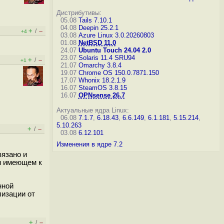
Дистрибутивы:
05.08
Tails 7.10.1
04.08
Deepin 25.2.1
+
–
/
+4
03.08
Azure Linux 3.0.20260803
01.08
NetBSD 11.0
24.07
Ubuntu Touch 24.04 2.0
23.07
Solaris 11.4 SRU94
+
–
/
+1
21.07
Omarchy 3.8.4
19.07
Chrome OS 150.0.7871.150
17.07
Whonix 18.2.1.9
16.07
SteamOS 3.8.15
16.07
OPNsense 26.7
Актуальные ядра Linux:
06.08
7.1.7
,
6.18.43
,
6.6.149
,
6.1.181
,
5.15.214
,
5.10.263
+
–
/
03.08
6.12.101
Изменения в ядре 7.2
вязано и
ем имеющем к
нной
лизации от
+
–
/