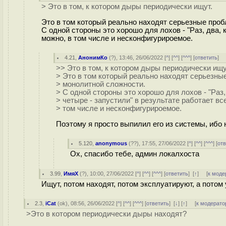
> Это в том, к котором дыры периодически ищут.
Это в том который реально находят серьезные проб
С одной стороны это хорошо для лохов - "Раз, два, к
можно, в том числе и несконфигурироемое.
4.21
,
АнонимКо
(
?
), 13:46, 26/06/2022 [
^
] [
^^
] [
^^^
] [
ответить
]
>> Это в том, к котором дыры периодически ищу
> Это в том который реально находят серьезны
> монолитной сложности.
> С одной стороны это хорошо для лохов - "Раз, 
> четыре - запустили" в результате работает вс
> том числе и несконфигурироемое.
Поэтому я просто выпилил его из системы, ибо 
5.120
,
anonymous
(
??
), 17:55, 27/06/2022 [
^
] [
^^
] [
^^^
] [
от
Ох, спасибо тебе, админ локалхоста
3.99
,
ИмяХ
(
?
), 10:00, 27/06/2022 [
^
] [
^^
] [
^^^
] [
ответить
]
[
↑
] [
к моде
Ищут, потом находят, потом эксплуатируют, а потом
2.3
,
iCat
(
ok
), 08:56, 26/06/2022 [
^
] [
^^
] [
^^^
] [
ответить
]
[
↓
] [
↑
] [
к модерато
>Это в котором периодически дыры находят?