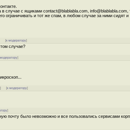
контакте.
 случае с ящиками contact@blablabla.com, info@blablabla.com, 
го ограничивать и тот же спам, в любом случае за ними сидят и
]
[
к модератору
]
этом случае?
 модератору
]
икроскоп...
ь
]
[
к модератору
]
атору
]
ную почту было невозможно и все пользовались сервисами кор