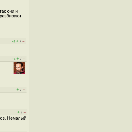
так они и
 разбирают
+
–
/
+2
+
–
/
+1
+
–
/
+
–
/
пов. Немалый