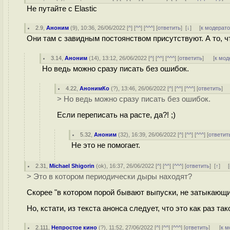
Не путайте с Elastic
2.9
,
Аноним
(
9
), 10:36, 26/06/2022 [
^
] [
^^
] [
^^^
] [
ответить
]
[
↓
] [
к модерат
Они там с завидным постоянством присутствуют. А то, чт
3.14
,
Аноним
(
14
), 13:12, 26/06/2022 [
^
] [
^^
] [
^^^
] [
ответить
]
[
к мод
Но ведь можно сразу писать без ошибок.
4.22
,
АнонимКо
(
?
), 13:46, 26/06/2022 [
^
] [
^^
] [
^^^
] [
ответить
]
> Но ведь можно сразу писать без ошибок.
Если переписать на расте, да?! ;)
5.32
,
Аноним
(
32
), 16:39, 26/06/2022 [
^
] [
^^
] [
^^^
] [
ответит
Не это не помогает.
2.31
,
Michael Shigorin
(
ok
), 16:37, 26/06/2022 [
^
] [
^^
] [
^^^
] [
ответить
]
[
↑
] [
> Это в котором периодически дыры находят?
Скорее "в котором порой бывают выпуски, не затыкающи
Но, кстати, из текста анонса следует, что это как раз так
2.111
,
Непростое кино
(
?
), 11:52, 27/06/2022 [
^
] [
^^
] [
^^^
] [
ответить
]
[
к м