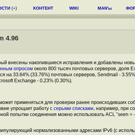
ОСТИ
(
+
)
КОНТЕНТ
WIKI
MAN'ы
ФО
m 4.96
орый внесены накопившиеся исправления и добавлены нов
анным опросом
около 800 тысяч почтовых серверов, доля E
тся на 33.64% (33.76%) почтовых серверов, Sendmail - 3.55%
rosoft Exchange - 0.23% (0.30%).
 может применяться для проверки ранее происходивших со
овие упрощает работу с
серыми списками
, например, при с
ной попытки соединения можно использовать ACL "seen = -
анипулирующий нормализованными адресами IPv6 (с испол