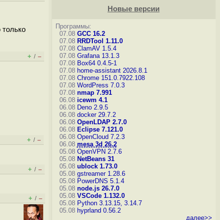
Новые версии
Программы:
о только
07.08
GCC 16.2
07.08
RRDTool 1.11.0
07.08
ClamAV 1.5.4
07.08
Grafana 13.1.3
+
–
/
07.08
Box64 0.4.5-1
07.08
home-assistant 2026.8.1
07.08
Chrome 151.0.7922.108
07.08
WordPress 7.0.3
07.08
nmap 7.991
06.08
icewm 4.1
06.08
Deno 2.9.5
06.08
docker 29.7.2
06.08
OpenLDAP 2.7.0
06.08
Eclipse 7.121.0
06.08
OpenCloud 7.2.3
+
–
/
06.08
mesa 3d 26.2
05.08
OpenVPN 2.7.6
05.08
NetBeans 31
05.08
ublock 1.73.0
+
–
/
05.08
gstreamer 1.28.6
05.08
PowerDNS 5.1.4
05.08
node.js 26.7.0
05.08
VSCode 1.132.0
+
–
/
05.08
Python 3.13.15, 3.14.7
05.08
hyprland 0.56.2
далее>>