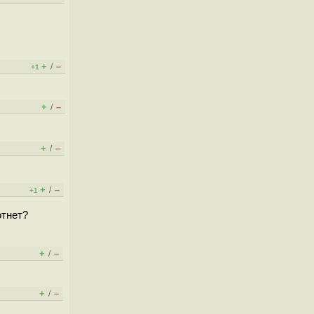
+
–
/
+1
+
–
/
+
–
/
+
–
/
+1
отнет?
+
–
/
+
–
/