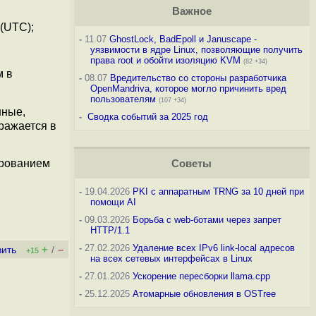
Важное
 (UTC);
-
11.07
GhostLock, BadEpoll и Januscape -
уязвимости в ядре Linux, позволяющие получить
права root и обойти изоляцию KVM
(82 +34)
м в
-
08.07
Вредительство со стороны разработчика
OpenMandriva, которое могло причинить вред
пользователям
(107 +34)
нные,
-
Сводка событий за 2025 год
ражается в
ированием
Советы
-
19.04.2026
PKI с аппаратным TRNG за 10 дней при
помощи AI
-
09.03.2026
Борьба с web-ботами через запрет
HTTP/1.1
-
27.02.2026
Удаление всех IPv6 link-local адресов
+
–
вить
/
+15
на всех сетевых интерфейсах в Linux
-
27.01.2026
Ускорение пересборки llama.cpp
-
25.12.2025
Атомарные обновления в OSTree