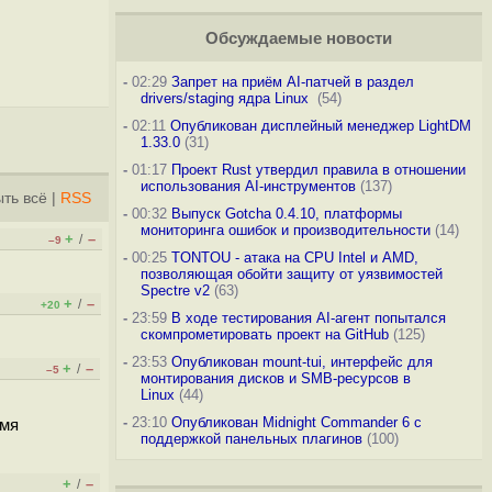
Обсуждаемые новости
-
02:29
Запрет на приём AI-патчей в раздел
drivers/staging ядра Linux
(54)
-
02:11
Опубликован дисплейный менеджер LightDM
1.33.0
(31)
-
01:17
Проект Rust утвердил правила в отношении
использования AI-инструментов
(137)
ть всё
|
RSS
-
00:32
Выпуск Gotcha 0.4.10, платформы
мониторинга ошибок и производительности
(14)
+
–
/
–9
-
00:25
TONTOU - атака на CPU Intel и AMD,
позволяющая обойти защиту от уязвимостей
Spectre v2
(63)
+
–
/
+20
-
23:59
В ходе тестирования AI-агент попытался
скомпрометировать проект на GitHub
(125)
-
23:53
Опубликован mount-tui, интерфейс для
+
–
/
–5
монтирования дисков и SMB-ресурсов в
Linux
(44)
-
23:10
Опубликован Midnight Commander 6 c
емя
поддержкой панельных плагинов
(100)
+
–
/