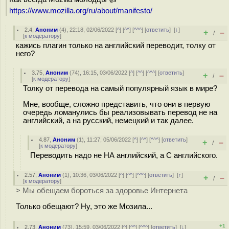
https://www.mozilla.org/ru/about/manifesto/
2.4
,
Аноним
(
4
), 22:18, 02/06/2022 [
^
] [
^^
] [
^^^
] [
ответить
]
[
↓
]
+
–
/
[
к модератору
]
кажись плагин только на английский переводит, толку от
него?
3.75
,
Аноним
(
74
), 16:15, 03/06/2022 [
^
] [
^^
] [
^^^
] [
ответить
]
+
–
/
[
к модератору
]
Толку от перевода на самый популярный язык в мире?
Мне, вообще, сложно представить, что они в первую
очередь ломанулись бы реализовывать перевод не на
английский, а на русский, немецкий и так далее.
4.87
,
Аноним
(
1
), 11:27, 05/06/2022 [
^
] [
^^
] [
^^^
] [
ответить
]
+
–
/
[
к модератору
]
Переводить надо не НА английский, а С английского.
2.57
,
Аноним
(
1
), 10:36, 03/06/2022 [
^
] [
^^
] [
^^^
] [
ответить
]
[
↑
]
+
–
/
[
к модератору
]
> Мы обещаем бороться за здоровье Интернета
Только обещают? Ну, это же Мозила...
+1
2.73
,
Аноним
(
73
), 15:59, 03/06/2022 [
^
] [
^^
] [
^^^
] [
ответить
]
[
↓
]