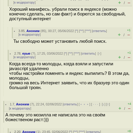
+
–
[
к модератору
]
/
Хороший манифесь. убрали поиск в яндексе (можно
конечно сделать, но сам факт) и борются за свободный,
доступный интернет
+1
3.85
,
Аноним
(
85
), 00:27, 05/06/2022 [
^
] [
^^
] [
^^^
] [
ответить
]
+
–
[
к модератору
]
/
Ты свободно может установить любой поиск.
+1
2.78
,
еуые
(
?
), 17:25, 03/06/2022 [
^
] [
^^
] [
^^^
] [
ответить
]
[
↑
]
+
–
[
к модератору
]
/
Когда всегда-то молодцы, когда взяли и запустили
javascript удаленно
чтобы настройки поменять и яндекс выпилить? В этом да,
молодцы,
громко на весь Интернет заявить, что их бразуер это один
большой троян.
+4
1.7
,
Аноним
(
7
), 22:24, 02/06/2022 [
ответить
] [
﹢﹢﹢
] [
· · ·
]
[
↓
] [
↑
]
+
–
[
к модератору
]
/
А почему это мозилла не написала это на своём
божественом раст:)))
+8
2.20
,
Аноним
(
1
), 23:45, 02/06/2022 [
^
] [
^^
] [
^^^
] [
ответить
]