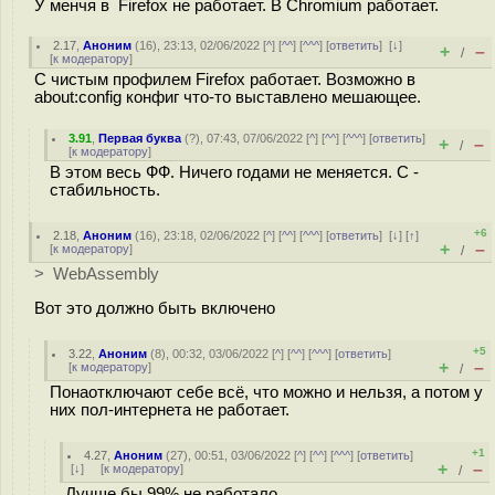
У менчя в Firefox не работает. В Chromium работает.
2.17
,
Аноним
(
16
), 23:13, 02/06/2022 [
^
] [
^^
] [
^^^
] [
ответить
]
[
↓
]
+
–
/
[
к модератору
]
С чистым профилем Firefox работает. Возможно в
about:config конфиг что-то выставлено мешающее.
3.91
,
Первая буква
(
?
), 07:43, 07/06/2022 [
^
] [
^^
] [
^^^
] [
ответить
]
+
–
/
[
к модератору
]
В этом весь ФФ. Ничего годами не меняется. С -
стабильность.
+6
2.18
,
Аноним
(
16
), 23:18, 02/06/2022 [
^
] [
^^
] [
^^^
] [
ответить
]
[
↓
] [
↑
]
+
–
[
к модератору
]
/
> WebAssembly
Вот это должно быть включено
+5
3.22
,
Аноним
(
8
), 00:32, 03/06/2022 [
^
] [
^^
] [
^^^
] [
ответить
]
+
–
[
к модератору
]
/
Понаотключают себе всё, что можно и нельзя, а потом у
них пол-интернета не работает.
+1
4.27
,
Аноним
(
27
), 00:51, 03/06/2022 [
^
] [
^^
] [
^^^
] [
ответить
]
+
–
[
↓
] [
к модератору
]
/
Лучше бы 99% не работало.