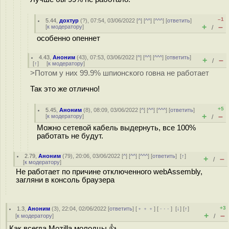
–1
5.44
,
дохтур
(
?
), 07:54, 03/06/2022 [
^
] [
^^
] [
^^^
] [
ответить
]
+
–
[
к модератору
]
/
особенно опеннет
4.43
,
Аноним
(
43
), 07:53, 03/06/2022 [
^
] [
^^
] [
^^^
] [
ответить
]
+
–
/
[
↑
] [
к модератору
]
>Потом у них 99.9% шпионского говна не работает
Так это же отлично!
+5
5.45
,
Аноним
(
8
), 08:09, 03/06/2022 [
^
] [
^^
] [
^^^
] [
ответить
]
+
–
[
к модератору
]
/
Можно сетевой кабель выдернуть, все 100%
работать не будут.
2.79
,
Аноним
(
79
), 20:06, 03/06/2022 [
^
] [
^^
] [
^^^
] [
ответить
]
[
↑
]
+
–
/
[
к модератору
]
Не работает по причине отключенного webAssembly,
загляни в консоль браузера
+3
1.3
,
Аноним
(
3
), 22:04, 02/06/2022 [
ответить
] [
﹢﹢﹢
] [
· · ·
]
[
↓
] [
↑
]
+
–
[
к модератору
]
/
Как всегда Mozilla молодцы 👍