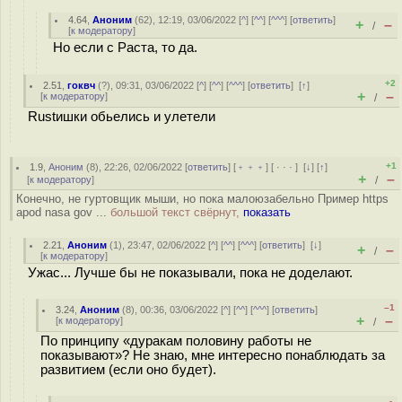
4.64
,
Аноним
(
62
), 12:19, 03/06/2022 [
^
] [
^^
] [
^^^
] [
ответить
]
+
–
/
[
к модератору
]
Но если с Раста, то да.
+2
2.51
,
гоквч
(
?
), 09:31, 03/06/2022 [
^
] [
^^
] [
^^^
] [
ответить
]
[
↑
]
+
–
[
к модератору
]
/
Rustишки обьелись и улетели
+1
1.9
,
Аноним
(
8
), 22:26, 02/06/2022 [
ответить
] [
﹢﹢﹢
] [
· · ·
]
[
↓
] [
↑
]
+
–
[
к модератору
]
/
Конечно, не гуртовщик мыши, но пока малоюзабельно Пример https
apod nasa gov ...
большой текст свёрнут,
показать
2.21
,
Аноним
(
1
), 23:47, 02/06/2022 [
^
] [
^^
] [
^^^
] [
ответить
]
[
↓
]
+
–
/
[
к модератору
]
Ужас... Лучше бы не показывали, пока не доделают.
–1
3.24
,
Аноним
(
8
), 00:36, 03/06/2022 [
^
] [
^^
] [
^^^
] [
ответить
]
+
–
[
к модератору
]
/
По принципу «дуракам половину работы не
показывают»? Не знаю, мне интересно понаблюдать за
развитием (если оно будет).