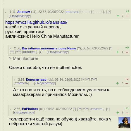
+1
1.11
,
Аноним
(
11
), 22:37, 02/06/2022 [
ответить
] [
﹢﹢﹢
] [
· · ·
]
[
↓
] [
↑
]
+
–
[
к модератору
]
/
https://mozilla.github.io/translate/
какой-то странный перевод
русский: приветики
английский: Hello China Manufacturer
+9
2.30
,
Вы забыли заполнить поле Name
(
?
), 00:57, 03/06/2022 [
^
]
+
–
[
^^
] [
^^^
] [
ответить
]
[
↓
] [
к модератору
]
/
> Manufacturer
Скажи спасибо, что не motherfucker.
–2
3.35
,
Константавр
(
ok
), 06:34, 03/06/2022 [
^
] [
^^
] [
^^^
]
+
–
[
ответить
]
[
к модератору
]
/
А это оно и есть, но с соблюдением уважения к
мазафакерам и принципов Мозиллы. :)
+1
2.36
,
EuPhobos
(
ok
), 06:36, 03/06/2022 [
^
] [
^^
] [
^^^
] [
ответить
]
[
↑
]
+
–
[
к модератору
]
/
толлерастии ещё пока не обучен) хватайте, пока у
нейросетки чистый разум)