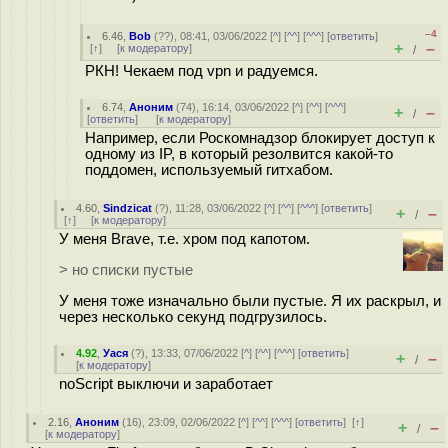
–4
6.46
,
Bob
(
??
), 08:41, 03/06/2022 [
^
] [
^^
] [
^^^
] [
ответить
]
+
–
[
↑
] [
к модератору
]
/
РКН! Чекаем под vpn и радуемся.
6.74
,
Аноним
(
74
), 16:14, 03/06/2022 [
^
] [
^^
] [
^^^
]
+
–
/
[
ответить
]
[
к модератору
]
Например, если Роскомнадзор блокирует доступ к
одному из IP, в который резолвится какой-то
поддомен, используемый гитхабом.
4.60
,
Sindzicat
(
?
), 11:28, 03/06/2022 [
^
] [
^^
] [
^^^
] [
ответить
]
+
–
/
[
↑
] [
к модератору
]
У меня Brave, т.е. хром под капотом.
> но списки пустые
У меня тоже изначально были пустые. Я их раскрыл, и
через несколько секунд подгрузилось.
4.92
,
Уася
(
?
), 13:33, 07/06/2022 [
^
] [
^^
] [
^^^
] [
ответить
]
+
–
/
[
к модератору
]
noScript выключи и заработает
2.16
,
Аноним
(
16
), 23:09, 02/06/2022 [
^
] [
^^
] [
^^^
] [
ответить
]
[
↑
]
+
–
/
[
к модератору
]