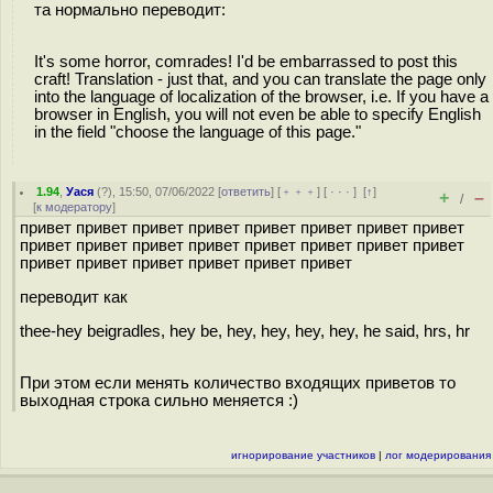
та нормально переводит:
It's some horror, comrades! I'd be embarrassed to post this
craft! Translation - just that, and you can translate the page only
into the language of localization of the browser, i.e. If you have a
browser in English, you will not even be able to specify English
in the field "choose the language of this page."
1.94
,
Уася
(
?
), 15:50, 07/06/2022 [
ответить
] [
﹢﹢﹢
] [
· · ·
]
[
↑
]
+
–
/
[
к модератору
]
привет привет привет привет привет привет привет привет
привет привет привет привет привет привет привет привет
привет привет привет привет привет привет
переводит как
thee-hey beigradles, hey be, hey, hey, hey, hey, he said, hrs, hr
При этом если менять количество входящих приветов то
выходная строка сильно меняется :)
игнорирование участников
|
лог модерирования