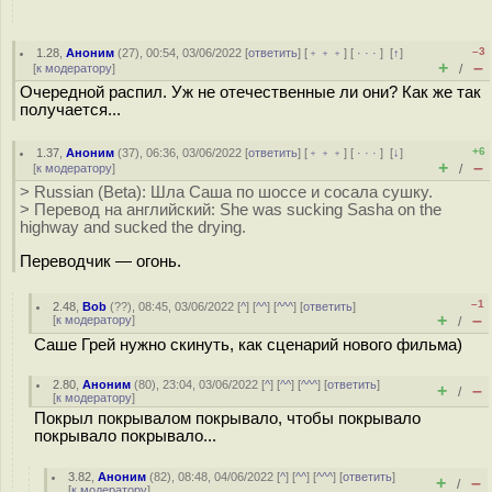
–3
1.28
,
Аноним
(
27
), 00:54, 03/06/2022 [
ответить
] [
﹢﹢﹢
] [
· · ·
]
[
↑
]
+
–
[
к модератору
]
/
Очередной распил. Уж не отечественные ли они? Как же так
получается...
+6
1.37
,
Аноним
(
37
), 06:36, 03/06/2022 [
ответить
] [
﹢﹢﹢
] [
· · ·
]
[
↓
]
+
–
[
к модератору
]
/
> Russian (Beta): Шла Саша по шоссе и сосала сушку.
> Перевод на английский: She was sucking Sasha on the
highway and sucked the drying.
Переводчик — огонь.
–1
2.48
,
Bob
(
??
), 08:45, 03/06/2022 [
^
] [
^^
] [
^^^
] [
ответить
]
+
–
[
к модератору
]
/
Саше Грей нужно скинуть, как сценарий нового фильма)
2.80
,
Аноним
(
80
), 23:04, 03/06/2022 [
^
] [
^^
] [
^^^
] [
ответить
]
+
–
/
[
к модератору
]
Покрыл покрывалом покрывало, чтобы покрывало
покрывало покрывало...
3.82
,
Аноним
(
82
), 08:48, 04/06/2022 [
^
] [
^^
] [
^^^
] [
ответить
]
+
–
/
[
к модератору
]