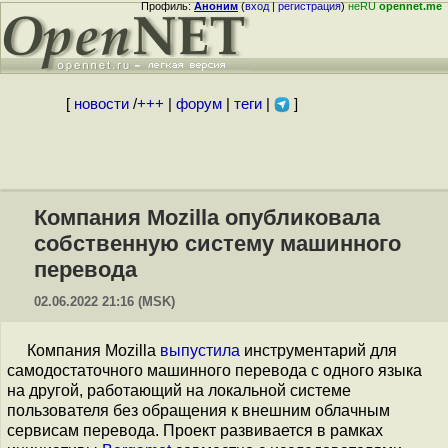
Профиль:
Аноним
(
вход
|
регистрация
)
неRU
opennet.me
[
новости
/
+++
|
форум
|
теги
|
]
Компания Mozilla опубликовала
собственную систему машинного
перевода
02.06.2022 21:16 (MSK)
Компания Mozilla
выпустила
инструментарий для
самодостаточного машинного перевода с одного языка
на другой, работающий на локальной системе
пользователя без обращения к внешним облачным
сервисам перевода. Проект развивается в рамках