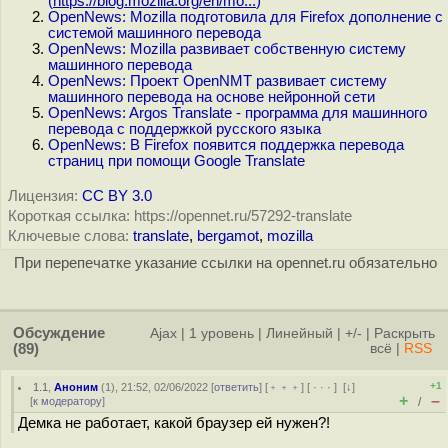
(
https://blog.mozilla.org/en/mo...
)
OpenNews: Mozilla подготовила для Firefox дополнение с
системой машинного перевода
OpenNews: Mozilla развивает собственную систему
машинного перевода
OpenNews: Проект OpenNMT развивает систему
машинного перевода на основе нейронной сети
OpenNews: Argos Translate - программа для машинного
перевода с поддержкой русского языка
OpenNews: В Firefox появится поддержка перевода
страниц при помощи Google Translate
Лицензия:
CC BY 3.0
Короткая ссылка: https://opennet.ru/57292-translate
Ключевые слова:
translate
,
bergamot
,
mozilla
При перепечатке указание ссылки на opennet.ru обязательно
Обсуждение
Ajax
|
1 уровень
|
Линейный
|
+/-
|
Раскрыть
(89)
всё
|
RSS
+1
1.1
,
Аноним
(
1
), 21:52, 02/06/2022 [
ответить
] [
﹢﹢﹢
] [
· · ·
]
[
↓
]
+
–
[
к модератору
]
/
Демка не работает, какой браузер ей нужен?!