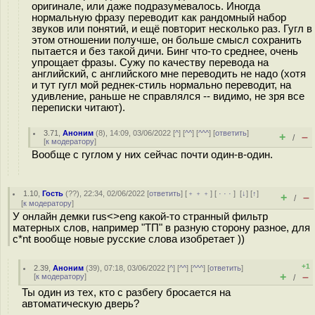
оригинале, или даже подразумевалось. Иногда
нормальную фразу переводит как рандомный набор
звуков или понятий, и ещё повторит несколько раз. Гугл в
этом отношении получше, он больше смысл сохранить
пытается и без такой дичи. Бинг что-то среднее, очень
упрощает фразы. Сужу по качеству перевода на
английский, с английского мне переводить не надо (хотя
и тут гугл мой реднек-стиль нормально переводит, на
удивление, раньше не справлялся -- видимо, не зря все
переписки читают).
3.71
,
Аноним
(
8
), 14:09, 03/06/2022 [
^
] [
^^
] [
^^^
] [
ответить
]
+
–
/
[
к модератору
]
Вообще с гуглом у них сейчас почти один-в-один.
1.10
,
Гость
(
??
), 22:34, 02/06/2022 [
ответить
] [
﹢﹢﹢
] [
· · ·
]
[
↓
] [
↑
]
+
–
/
[
к модератору
]
У онлайн демки rus<>eng какой-то странный фильтр
матерных слов, например "ТП" в разную сторону разное, для
c*nt вообще новые русские слова изобретает ))
+1
2.39
,
Аноним
(
39
), 07:18, 03/06/2022 [
^
] [
^^
] [
^^^
] [
ответить
]
+
–
[
к модератору
]
/
Ты один из тех, кто с разбегу бросается на
автоматическую дверь?