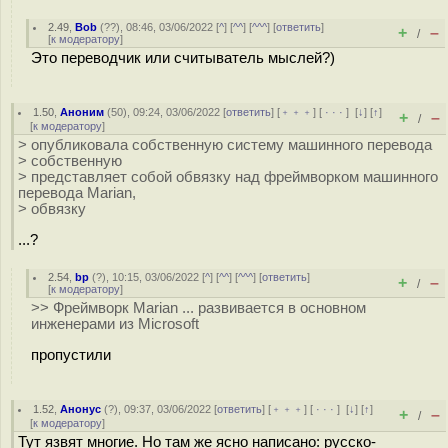
2.49
,
Bob
(
??
), 08:46, 03/06/2022 [
^
] [
^^
] [
^^^
] [
ответить
]
+
–
/
[
к модератору
]
Это переводчик или считыватель мыслей?)
1.50
,
Аноним
(
50
), 09:24, 03/06/2022 [
ответить
] [
﹢﹢﹢
] [
· · ·
]
[
↓
] [
↑
]
+
–
/
[
к модератору
]
> опубликовала собственную систему машинного перевода
> собственную
> представляет собой обвязку над фреймворком машинного
перевода Marian,
> обвязку
...?
2.54
,
bp
(
?
), 10:15, 03/06/2022 [
^
] [
^^
] [
^^^
] [
ответить
]
+
–
/
[
к модератору
]
>> Фреймворк Marian ... развивается в основном
инженерами из Microsoft
пропустили
1.52
,
Анонус
(
?
), 09:37, 03/06/2022 [
ответить
] [
﹢﹢﹢
] [
· · ·
]
[
↓
] [
↑
]
+
–
/
[
к модератору
]
Тут язвят многие. Но там же ясно написано: русско-