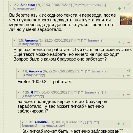
–1
2.2
,
Sindzicat
(
?
), 22:03, 02/06/2022 [
^
] [
^^
] [
^^^
] [
ответить
]
[
↓
]
+
–
[
к модератору
]
/
Выберите язык исходного текста и перевода, после
чего нужно немного подождать, пока установится
модель перевода для данного случая. После этого
лично у меня заработало.
3.5
,
Аноним
(
1
), 22:20, 02/06/2022 [
^
] [
^^
] [
^^^
] [
ответить
]
+
–
/
[
к модератору
]
Ещё раз: демка не работает... Гуй есть, но списки пустые.
Ещё текст можно набрать, но ничего не происходит.
Вопрос был: в каком браузере оно работает?
+1
4.8
,
Аноним
(
8
), 22:24, 02/06/2022 [
^
] [
^^
] [
^^^
] [
ответить
]
+
–
[
к модератору
]
/
Firefox 100.0.2 — работает.
4.25
,
Я
(
??
), 00:43, 03/06/2022 [
^
] [
^^
] [
^^^
] [
ответить
]
[
↓
]
+
–
/
[
к модератору
]
на всех последних версиях всех браузеров
заработало.. у вас может гитхаб частично
заблокирован?
5.31
,
Аноним
(
31
), 00:58, 03/06/2022 [
^
] [
^^
] [
^^^
]
+
–
/
[
ответить
]
[
к модератору
]
Как гитхаб может быть "частично заблокирован"?