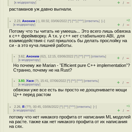
+
–
[
к модератору
]
/
растаманов уж давно выгнали.
+2
2.23
,
Аноним
(
-
), 00:32, 03/06/2022 [
^
] [
^^
] [
^^^
] [
ответить
]
[
↓
]
+
–
[
к модератору
]
/
Потому что ты читать не умеешь... Это всего лишь обвязка
к c++ фреймворку. А т.к. у с++ нет стабильного ABI, для
взаимодействия с rust пришлось бы делать прослойку на
си - а это куча лишней работы.
3.62
,
Аноним
(
62
), 12:15, 03/06/2022 [
^
] [
^^
] [
^^^
] [
ответить
]
+
–
/
[
к модератору
]
Но почему же Marian - "Efficient pure C++ implementation"?
Странно, почему не на Rust?
3.93
,
Уася
(
?
), 15:41, 07/06/2022 [
^
] [
^^
] [
^^^
] [
ответить
]
+
–
/
[
к модератору
]
обвязки уже все есть вы просто не дооцениваете мощи
Ц++ перед растом
+1
2.26
,
Я
(
??
), 00:45, 03/06/2022 [
^
] [
^^
] [
^^^
] [
ответить
]
[
↑
]
+
–
[
к модератору
]
/
потому что нет никакого профита от написания ML моделей
на расте. также как нет никакого профита от их написания
на сях.