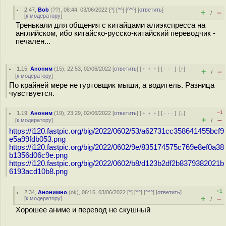
2.47
,
Bob
(
??
), 08:44, 03/06/2022 [
^
] [
^^
] [
^^^
] [
ответить
]
+
–
/
[
к модератору
]
Тренькали для общения с китайцами алиэкспресса на
английском, ибо китайско-русско-китайский переводчик -
печален...
1.15
,
Аноним
(
15
), 22:53, 02/06/2022 [
ответить
] [
﹢﹢﹢
] [
· · ·
]
[
↑
]
+
–
/
[
к модератору
]
По крайней мере не гуртовщик мыши, а водитель. Разница
чувствуется.
–1
1.19
,
Аноним
(
19
), 23:29, 02/06/2022 [
ответить
] [
﹢﹢﹢
] [
· · ·
]
[
↓
]
+
–
[
к модератору
]
/
https://i120.fastpic.org/big/2022/0602/53/a62731cc358641455bcf9
e5a99fdb053.png
https://i120.fastpic.org/big/2022/0602/9e/835174575c769e8ef0a38
b1356d06c9e.png
https://i120.fastpic.org/big/2022/0602/b8/d123b2df2b8379382021b
6193acd10b8.png
+1
2.34
,
Анонимно
(
ok
), 06:16, 03/06/2022 [
^
] [
^^
] [
^^^
] [
ответить
]
+
–
[
к модератору
]
/
Хорошее аниме и перевод не скушный