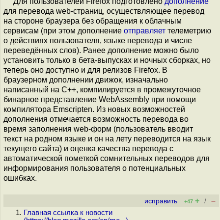
Для пользователей Firefox подготовлено
дополнение
для перевода web-страниц, осуществляющее перевод
на стороне браузера без обращения к облачным
сервисам (при этом дополнение
отправляет
телеметрию
о действиях пользователя, языке перевода и числе
переведённых слов). Ранее дополнение можно было
установить только в бета-выпусках и ночных сборках, но
теперь оно доступно и для релизов Firefox. В
браузерном дополнении движок, изначально
написанный на С++, компилируется в промежуточное
бинарное представление WebAssembly при помощи
компилятора Emscripten. Из новых возможностей
дополнения отмечается возможность перевода во
время заполнения web-форм (пользователь вводит
текст на родном языке и он на лету переводится на язык
текущего сайта) и оценка качества перевода с
автоматической пометкой сомнительных переводов для
информирования пользователя о потенциальных
ошибках.
+
–
исправить
/
+47
Главная ссылка к новости