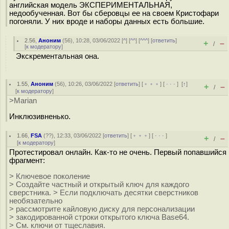
английская модель ЭКСПЕРИМЕНТАЛЬНАЯ,
недообученная. Вот бы сберовцы ее на своем Кристофари
погоняли. У них вроде и наборы данных есть большие.
2.56
,
Аноним
(
56
), 10:28, 03/06/2022 [
^
] [
^^
] [
^^^
] [
ответить
]
+
–
/
[
к модератору
]
Экскрементальная она.
1.55
,
Аноним
(
56
), 10:26, 03/06/2022 [
ответить
] [
﹢﹢﹢
] [
· · ·
]
[
↑
]
+
–
/
[
к модератору
]
>Marian
Инклюзивненько.
1.66
,
FSA
(
??
), 12:33, 03/06/2022 [
ответить
] [
﹢﹢﹢
] [
· · ·
]
+
–
/
[
к модератору
]
Протестировал онлайн. Как-то не очень. Первый попавшийся
фрагмент:
> Ключевое поколение
> Создайте частный и открытый ключ для каждого
сверстника. > Если подключать десятки сверстников
необязательно
> рассмотрите кайловую диску для персонализации
> закодированной строки открытого ключа Base64.
> См. ключи от тщеславия.