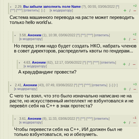
+2
2.29
,
Вы забыли заполнить поле Name
(
?
), 00:55, 03/06/2022 [
^
]
+
–
[
^^
] [
^^^
] [
ответить
]
[
↓
] [
к модератору
]
/
Система машинного перевода на расте может переводить
только hello world'ы.
+2
3.58
,
Аноним
(
1
), 10:38, 03/06/2022 [
^
] [
^^
] [
^^^
] [
ответить
]
+
–
[
к модератору
]
/
Но перед этим надо будет создать НКО, набрать членов
в совет директоров, распределить квоты по гендерам...
4.63
,
Аноним
(
62
), 12:17, 03/06/2022 [
^
] [
^^
] [
^^^
] [
ответить
]
+
–
/
[
к модератору
]
А краудфандинг провести?
+3
2.41
,
Аноним
(
43
), 07:49, 03/06/2022 [
^
] [
^^
] [
^^^
] [
ответить
]
[
↓
] [
↑
]
+
–
[
к модератору
]
/
С чего ты взял, что это было изначально написано не на
расте, но искусственный интеллект не взбунтовался и не
перевёл себя на C++ в знак протеста?
–1
3.61
,
Аноним
(
8
), 11:33, 03/06/2022 [
^
] [
^^
] [
^^^
] [
ответить
]
+
–
[
к модератору
]
/
Чтобы перевести себя на C++, ИИ должен был не
только взбунтоваться, но и обезуметь.