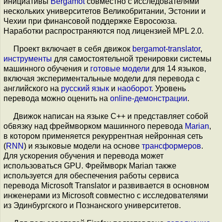
инициативы
Bergamot
совместно с исследователями
нескольких университетов Великобритании, Эстонии и
Чехии при финансовой поддержке Евросоюза.
Наработки распространяются под лицензией MPL 2.0.
Проект включает в себя движок
bergamot-translator
,
инструменты
для самостоятельной тренировки системы
машинного обучения и
готовые модели
для 14 языков,
включая экспериментальные модели для перевода с
английского на
русский язык
и
наоборот
. Уровень
перевода можно оценить на
online-демонстрации
.
Движок написан на языке C++ и представляет собой
обвязку над фреймворком машинного перевода
Marian
,
в котором применяется рекуррентная нейронная сеть
(
RNN
) и языковые модели на основе
трансформеров
.
Для ускорения обучения и перевода может
использоваться GPU. Фреймворк Marian также
используется для обеспечения работы сервиса
перевода Microsoft Translator и развивается в основном
инженерами из Microsoft совместно с исследователями
из Эдинбургского и Познанского университетов.