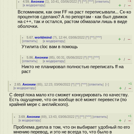
–1
4.59
,
Аноним
(
1
), 10:41, 03/06/2022 [
^
] [
^^
] [
^^^
] [
ответить
]
+
–
[
к модератору
]
/
Вспоминаем, как они FF на раст переписывали... Ск-ко
процентов сделано? А по репортам - как был движок
на с++, так и остался, растом обмазали лишь в виде
оболочки.
5.67
,
worldmind
(
?
), 12:44, 03/06/2022 [
^
] [
^^
] [
^^^
]
+
–
/
[
ответить
]
[
к модератору
]
Утилита cloc вам в помощь
5.86
,
Аноним
(
85
), 00:31, 05/06/2022 [
^
] [
^^
] [
^^^
]
+
–
/
[
ответить
]
[
к модератору
]
Никто не планировал полностью переписать ff на
раст
+1
2.65
,
Аноним
(
65
), 12:23, 03/06/2022 [
^
] [
^^
] [
^^^
] [
ответить
]
[
↑
]
+
–
[
к модератору
]
/
С deepl пока мало кто сможет конкурировать по качеству.
Есть ощущение, что он вообще всё может перевести (по
крайней мере с английского).
+1
3.69
,
Аноним
(
69
), 13:43, 03/06/2022 [
^
] [
^^
] [
^^^
] [
ответить
]
+
–
[
к модератору
]
/
Проблема дипла в том, что он выбирает удобный по его
мнению перевод, и это не всегда то, что было в