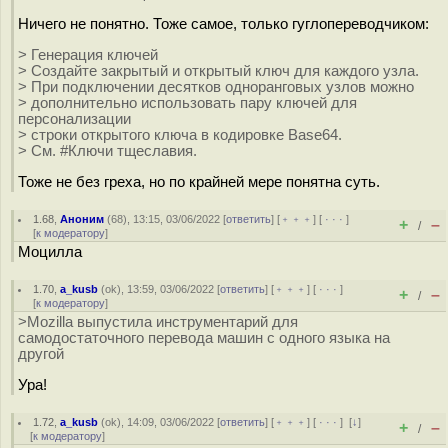
Ничего не понятно. Тоже самое, только гуглопереводчиком:
> Генерация ключей
> Создайте закрытый и открытый ключ для каждого узла.
> При подключении десятков одноранговых узлов можно
> дополнительно использовать пару ключей для
персонализации
> строки открытого ключа в кодировке Base64.
> См. #Ключи тщеславия.
Тоже не без греха, но по крайней мере понятна суть.
1.68
,
Аноним
(
68
), 13:15, 03/06/2022 [
ответить
] [
﹢﹢﹢
] [
· · ·
]
+
–
/
[
к модератору
]
Моцилла
1.70
,
a_kusb
(
ok
), 13:59, 03/06/2022 [
ответить
] [
﹢﹢﹢
] [
· · ·
]
+
–
/
[
к модератору
]
>Mozilla выпустила инструментарий для
самодостаточного перевода машин с одного языка на
другой
Ура!
1.72
,
a_kusb
(
ok
), 14:09, 03/06/2022 [
ответить
] [
﹢﹢﹢
] [
· · ·
]
[
↓
]
+
–
/
[
к модератору
]