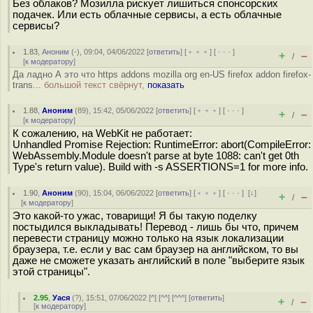
Без облаков? Мозилла рискует лишиться спонсорских
подачек. Или есть облачные сервисы, а есть облачные
сервисы?
1.83
,
Аноним
(
-
), 09:04, 04/06/2022 [
ответить
] [
﹢﹢﹢
] [
· · ·
]
+
–
/
[
к модератору
]
Да ладно А это что https addons mozilla org en-US firefox addon firefox-
trans...
большой текст свёрнут,
показать
1.88
,
Аноним
(
89
), 15:42, 05/06/2022 [
ответить
] [
﹢﹢﹢
] [
· · ·
]
+
–
/
[
к модератору
]
К сожалению, на WebKit не работает:
Unhandled Promise Rejection: RuntimeError: abort(CompileError:
WebAssembly.Module doesn't parse at byte 1088: can't get 0th
Type's return value). Build with -s ASSERTIONS=1 for more info.
1.90
,
Аноним
(
90
), 15:04, 06/06/2022 [
ответить
] [
﹢﹢﹢
] [
· · ·
]
[
↓
]
+
–
/
[
к модератору
]
Это какой-то ужас, товарищи! Я бы такую поделку
постыдился выкладывать! Перевод - лишь бы что, причем
перевести страницу можно только на язык локализации
браузера, т.е. если у вас сам браузер на английском, то вы
даже не сможете указать английский в поле "выберите язык
этой страницы".
2.95
,
Уася
(
?
), 15:51, 07/06/2022 [
^
] [
^^
] [
^^^
] [
ответить
]
+
–
/
[
к модератору
]