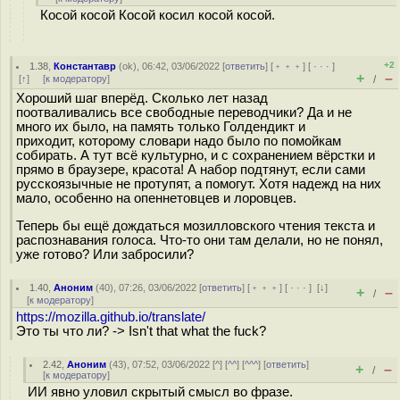
Косой косой Косой косил косой косой.
+2
1.38
,
Константавр
(
ok
), 06:42, 03/06/2022 [
ответить
] [
﹢﹢﹢
] [
· · ·
]
+
–
[
↑
] [
к модератору
]
/
Хороший шаг вперёд. Сколько лет назад
поотваливались все свободные переводчики? Да и не
много их было, на память только Голдендикт и
приходит, которому словари надо было по помойкам
собирать. А тут всё культурно, и с сохранением вёрстки и
прямо в браузере, красота! А набор подтянут, если сами
русскоязычные не протупят, а помогут. Хотя надежд на них
мало, особенно на опеннетовцев и лоровцев.
Теперь бы ещё дождаться мозилловского чтения текста и
распознавания голоса. Что-то они там делали, но не понял,
уже готово? Или забросили?
1.40
,
Аноним
(
40
), 07:26, 03/06/2022 [
ответить
] [
﹢﹢﹢
] [
· · ·
]
[
↓
]
+
–
/
[
к модератору
]
https://mozilla.github.io/translate/
Это ты что ли? -> Isn't that what the fuck?
2.42
,
Аноним
(
43
), 07:52, 03/06/2022 [
^
] [
^^
] [
^^^
] [
ответить
]
+
–
/
[
к модератору
]
ИИ явно уловил скрытый смысл во фразе.