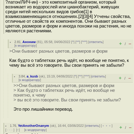
?латон/ЛИЧ-ин) - это композитный организм, который
возникает из водорослей или цианобактерий, живущих
среди нитей нескольких видов грибов[1] в
взаимозаменяющихся отношениях.[2][3][4] Утчены свойства,
отличные от свойств их компонентов. Они бывают разных
цветов, размеров и форм и иногда похожи на растения, но не
являются растениями.
2.81
,
Аноним
(
81
), 05:58, 04/06/2022 [
^
] [
^^
] [
^^^
] [
ответить
]
+
–
/
[
к модератору
]
>Они бывают разных цветов, размеров и форм
Как будто о таблетках речь идёт, но вообще не понятно, к
чему вы всё это говорите. Вы свои принять не забыли?
3.84
,
a_kusb
(
ok
), 15:19, 04/06/2022 [
^
] [
^^
] [
^^^
] [
ответить
]
+
–
/
[
к модератору
]
>>Они бывают разных цветов, размеров и форм
> Как будто о таблетках речь идёт, но вообще не
понятно, к чему
> вы всё это говорите. Вы свои принять не забыли?
Это про лишайники перевод.
1.76
,
YetAnotherOnanym
(
ok
), 16:44, 03/06/2022 [
ответить
] [
﹢﹢﹢
]
+
–
/
[
· · ·
]
[
↑
] [
к модератору
]