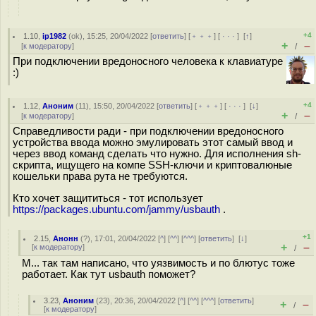
+4
1.10
,
ip1982
(
ok
), 15:25, 20/04/2022 [
ответить
] [
﹢﹢﹢
] [
· · ·
]
[
↑
]
+
–
[
к модератору
]
/
При подключении вредоносного человека к клавиатуре
:)
+4
1.12
,
Аноним
(
11
), 15:50, 20/04/2022 [
ответить
] [
﹢﹢﹢
] [
· · ·
]
[
↓
]
+
–
[
к модератору
]
/
Справедливости ради - при подключении вредоносного
устройства ввода можно эмулировать этот самый ввод и
через ввод команд сделать что нужно. Для исполнения sh-
скрипта, ищущего на компе SSH-ключи и криптовалюные
кошельки права рута не требуются.
Кто хочет защититься - тот использует
https://packages.ubuntu.com/jammy/usbauth
.
+1
2.15
,
Анонн
(
?
), 17:01, 20/04/2022 [
^
] [
^^
] [
^^^
] [
ответить
]
[
↓
]
+
–
[
к модератору
]
/
М... так там написано, что уязвимость и по блютус тоже
работает. Как тут usbauth поможет?
3.23
,
Аноним
(
23
), 20:36, 20/04/2022 [
^
] [
^^
] [
^^^
] [
ответить
]
+
–
/
[
к модератору
]