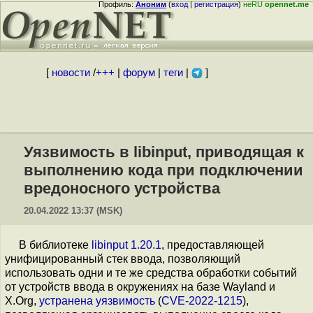
Профиль:
Аноним
(
вход
|
регистрация
)
неRU
opennet.me
[
новости
/
+++
|
форум
|
теги
|
]
Уязвимость в libinput, приводящая к
выполнению кода при подключении
вредоносного устройства
20.04.2022 13:37 (MSK)
В библиотеке
libinput 1.20.1
, предоставляющей
унифицированный стек ввода, позволяющий
использовать одни и те же средства обработки событий
от устройств ввода в окружениях на базе Wayland и
X.Org,
устранена
уязвимость
(
CVE-2022-1215
),