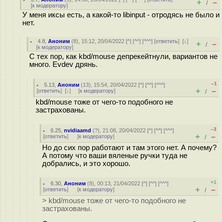
+
–
/
[
к модератору
]
У меня иксы есть, а какой-то libinput - отродясь не было и
нет.
4.8
,
Аноним
(
8
), 15:12, 20/04/2022 [
^
] [
^^
] [
^^^
] [
ответить
]
[
↓
]
+
–
/
[
к модератору
]
С тех пор, как kbd/mouse депрекейтнули, вариантов не
много. Evdev дрянь.
–1
5.13
,
Аноним
(
13
), 15:54, 20/04/2022 [
^
] [
^^
] [
^^^
]
+
–
[
ответить
]
[
↓
] [
к модератору
]
/
kbd/mouse тоже от чего-то подобного не
застрахованы.
–3
6.25
,
nvidiaamd
(
?
), 21:08, 20/04/2022 [
^
] [
^^
] [
^^^
]
+
–
[
ответить
]
[
к модератору
]
/
Но до сих пор работают и там этого нет. А почему?
А потому что ваши вяленые ручки туда не
добрались, и это хорошо.
+1
6.30
,
Аноним
(
8
), 00:13, 21/04/2022 [
^
] [
^^
] [
^^^
]
+
–
[
ответить
]
[
к модератору
]
/
> kbd/mouse тоже от чего-то подобного не
застрахованы.