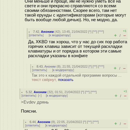
Они меньше и проще, им не нужно уметь всё на
свете и они прекрасно справляются со всеми
своими обязанностями. Скорее всего, там нет
такой ерунды с идентификаторами (которые могут
быть вообще любой дичью). Но, не модно, да.
+1
7.42
,
Аноним
(
42
), 13:45, 21/04/2022 [
^
] [
^^
] [
^^^
]
+
–
[
ответить
]
[
к модератору
]
/
Да, XKBD так хорош, что у нас до сих пор работа
горячих клавиш зависит от текущей раскладки
клавиатуры и от порядка в котором эти самые
раскладки указаны в конфиге
8.43
,
Аноним
(
8
), 21:55, 21/04/2022 [
^
] [
^^
] [
^^^
]
+
–
/
[
ответить
]
[
к модератору
]
Так это к каждой отдельной программе вопросы ...
текст свёрнут,
показать
+1
5.32
,
Аноним
(
32
), 01:51, 21/04/2022 [
^
] [
^^
] [
^^^
]
+
–
[
ответить
]
[
↑
] [
к модератору
]
/
>Evdev дрянь
Поясни.
6.44
,
Аноним
(
8
), 22:05, 21/04/2022 [
^
] [
^^
] [
^^^
]
+
–
/
[
ответить
]
[
к модератору
]