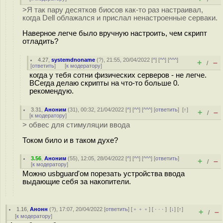
>Я так пару десятков биосов как-то раз настраивал,
когда Dell облажался и прислал ненастроенные серваки.
Наверное легче было вручную настроить, чем скрипт
отладить?
4.27
,
systemdnoname
(
?
), 21:55, 20/04/2022 [
^
] [
^^
] [
^^^
]
+
–
/
[
ответить
]
[
к модератору
]
когда у тебя сотни физических серверов - не легче.
ВСегда делаю скрипты на что-то больше 0.
рекомендую.
3.31
,
Аноним
(
31
), 00:32, 21/04/2022 [
^
] [
^^
] [
^^^
] [
ответить
]
[
↑
]
+
–
/
[
к модератору
]
> обвес для стимуляции ввода
Током било и в таком духе?
3.56
,
Аноним
(
55
), 12:05, 28/04/2022 [
^
] [
^^
] [
^^^
] [
ответить
]
+
–
/
[
к модератору
]
Можно usbguard'ом порезать устройства ввода
выдающие себя за накопители.
1.16
,
Анонн
(
?
), 17:07, 20/04/2022 [
ответить
] [
﹢﹢﹢
] [
· · ·
]
[
↓
] [
↑
]
+
–
/
[
к модератору
]