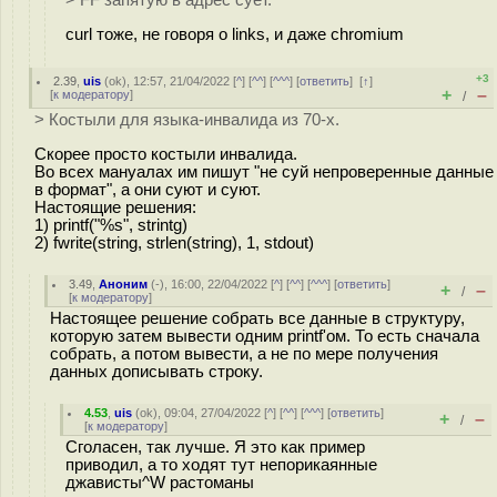
> FF запятую в адрес суёт.
curl тоже, не говоря о links, и даже chromium
+3
2.39
,
uis
(
ok
), 12:57, 21/04/2022 [
^
] [
^^
] [
^^^
] [
ответить
]
[
↑
]
+
–
[
к модератору
]
/
> Костыли для языка-инвалида из 70-х.
Скорее просто костыли инвалида.
Во всех мануалах им пишут "не суй непроверенные данные
в формат", а они суют и суют.
Настоящие решения:
1) printf("%s", strintg)
2) fwrite(string, strlen(string), 1, stdout)
3.49
,
Аноним
(
-
), 16:00, 22/04/2022 [
^
] [
^^
] [
^^^
] [
ответить
]
+
–
/
[
к модератору
]
Настоящее решение собрать все данные в структуру,
которую затем вывести одним printf'ом. То есть сначала
собрать, а потом вывести, а не по мере получения
данных дописывать строку.
4.53
,
uis
(
ok
), 09:04, 27/04/2022 [
^
] [
^^
] [
^^^
] [
ответить
]
+
–
/
[
к модератору
]
Сголасен, так лучше. Я это как пример
приводил, а то ходят тут непорикаянные
джависты^W растоманы