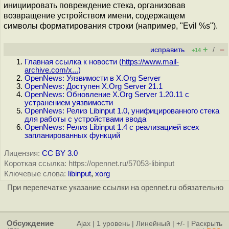
инициировать повреждение стека, организовав
возвращение устройством имени, содержащем
символы форматирования строки (например, "Evil %s").
+
–
исправить
/
+14
Главная ссылка к новости (
https://www.mail-
archive.com/x...
)
OpenNews: Уязвимости в X.Org Server
OpenNews: Доступен X.Org Server 21.1
OpenNews: Обновление X.Org Server 1.20.11 с
устранением уязвимости
OpenNews: Релиз Libinput 1.0, унифицированного стека
для работы с устройствами ввода
OpenNews: Релиз Libinput 1.4 с реализацией всех
запланированных функций
Лицензия:
CC BY 3.0
Короткая ссылка: https://opennet.ru/57053-libinput
Ключевые слова:
libinput
,
xorg
При перепечатке указание ссылки на opennet.ru обязательно
Обсуждение
Ajax
|
1 уровень
|
Линейный
|
+/-
|
Раскрыть