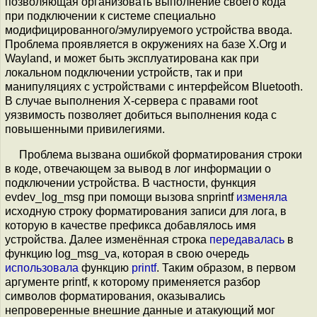
позволяющая организовать выполнение своего кода
при подключении к системе специально
модифицированного/эмулируемого устройства ввода.
Проблема проявляется в окружениях на базе X.Org и
Wayland, и может быть эксплуатирована как при
локальном подключении устройств, так и при
манипуляциях с устройствами с интерфейсом Bluetooth.
В случае выполнения X-сервера с правами root
уязвимость позволяет добиться выполнения кода с
повышенными привилегиями.
Проблема вызвана ошибкой форматирования строки
в коде, отвечающем за вывод в лог информации о
подключении устройства. В частности, функция
evdev_log_msg при помощи вызова snprintf
изменяла
исходную строку форматирования записи для лога, в
которую в качестве префикса добавлялось имя
устройства. Далее изменённая строка
передавалась
в
функцию log_msg_va, которая в свою очередь
использовала
функцию
printf
. Таким образом, в первом
аргументе printf, к которому применяется разбор
символов форматирования, оказывались
непроверенные внешние данные и атакующий мог