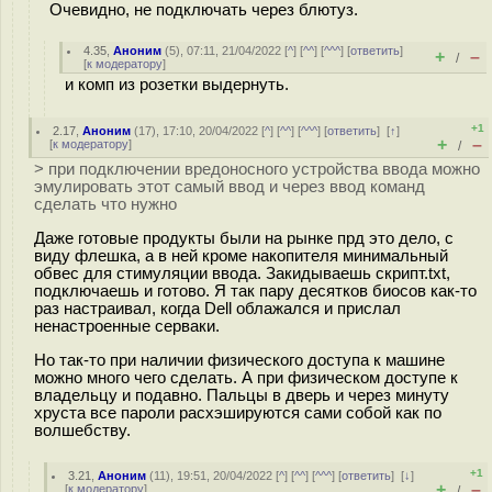
Очевидно, не подключать через блютуз.
4.35
,
Аноним
(
5
), 07:11, 21/04/2022 [
^
] [
^^
] [
^^^
] [
ответить
]
+
–
/
[
к модератору
]
и комп из розетки выдернуть.
+1
2.17
,
Аноним
(
17
), 17:10, 20/04/2022 [
^
] [
^^
] [
^^^
] [
ответить
]
[
↑
]
+
–
[
к модератору
]
/
> при подключении вредоносного устройства ввода можно
эмулировать этот самый ввод и через ввод команд
сделать что нужно
Даже готовые продукты были на рынке прд это дело, с
виду флешка, а в ней кроме накопителя минимальный
обвес для стимуляции ввода. Закидываешь скрипт.txt,
подключаешь и готово. Я так пару десятков биосов как-то
раз настраивал, когда Dell облажался и прислал
ненастроенные серваки.
Но так-то при наличии физического доступа к машине
можно много чего сделать. А при физическом доступе к
владельцу и подавно. Пальцы в дверь и через минуту
хруста все пароли расхэшируются сами собой как по
волшебству.
+1
3.21
,
Аноним
(
11
), 19:51, 20/04/2022 [
^
] [
^^
] [
^^^
] [
ответить
]
[
↓
]
+
–
[
к модератору
]
/