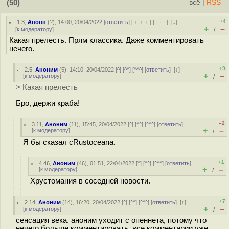
(50)
всё
|
RSS
+4
1.3
,
Анонн
(
?
), 14:00, 20/04/2022 [
ответить
] [
﹢﹢﹢
] [
· · ·
]
[
↓
]
+
–
[
к модератору
]
/
Какая прелесть. Прям классика. Даже комментировать
нечего.
+9
2.5
,
Аноним
(
5
), 14:10, 20/04/2022 [
^
] [
^^
] [
^^^
] [
ответить
]
[
↓
]
+
–
[
к модератору
]
/
> Какая прелесть
Бро, держи краба!
–2
3.11
,
Аноним
(
11
), 15:45, 20/04/2022 [
^
] [
^^
] [
^^^
] [
ответить
]
+
–
[
к модератору
]
/
Я бы сказал cRustoceanа.
+1
4.46
,
Аноним
(
46
), 01:51, 22/04/2022 [
^
] [
^^
] [
^^^
] [
ответить
]
+
–
[
к модератору
]
/
Хрустомания в соседней новости.
+7
2.14
,
Аноним
(
14
), 16:20, 20/04/2022 [
^
] [
^^
] [
^^^
] [
ответить
]
[
↑
]
+
–
[
к модератору
]
/
сенсация века. аноним уходит с опеннета, потому что
нечего больше комментировать. все комментарии уже