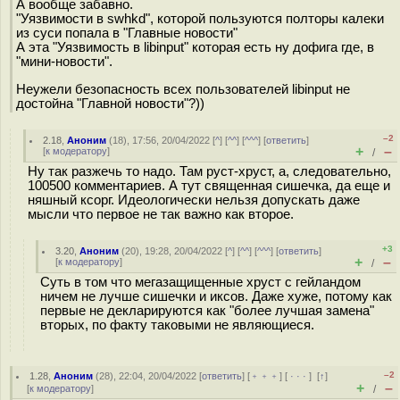
А вообще забавно.
"Уязвимости в swhkd", которой пользуются полторы калеки
из суси попала в "Главные новости"
А эта "Уязвимость в libinput" которая есть ну дофига где, в
"мини-новости".
Неужели безопасность всех пользователей libinput не
достойна "Главной новости"?))
–2
2.18
,
Аноним
(
18
), 17:56, 20/04/2022 [
^
] [
^^
] [
^^^
] [
ответить
]
+
–
[
к модератору
]
/
Ну так разжечь то надо. Там руст-хруст, а, следовательно,
100500 комментариев. А тут священная сишечка, да еще и
няшный ксорг. Идеологически нельзя допускать даже
мысли что первое не так важно как второе.
+3
3.20
,
Аноним
(
20
), 19:28, 20/04/2022 [
^
] [
^^
] [
^^^
] [
ответить
]
+
–
[
к модератору
]
/
Суть в том что мегазащищенные хруст с гейландом
ничем не лучше сишечки и иксов. Даже хуже, потому как
первые не декларируются как "более лучшая замена"
вторых, по факту таковыми не являющиеся.
–2
1.28
,
Аноним
(
28
), 22:04, 20/04/2022 [
ответить
] [
﹢﹢﹢
] [
· · ·
]
[
↑
]
+
–
[
к модератору
]
/