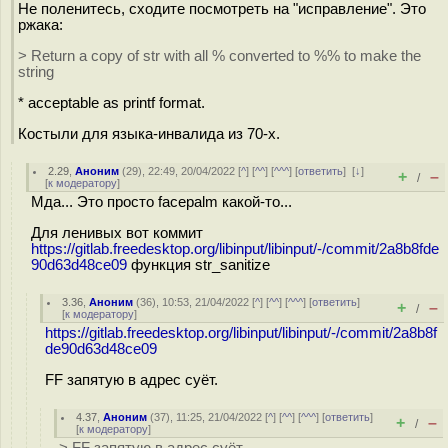
Не поленитесь, сходите посмотреть на "исправление". Это
ржака:
> Return a copy of str with all % converted to %% to make the
string
* acceptable as printf format.
Костыли для языка-инвалида из 70-х.
2.29
,
Аноним
(
29
), 22:49, 20/04/2022 [
^
] [
^^
] [
^^^
] [
ответить
]
[
↓
]
+
–
/
[
к модератору
]
Мда... Это просто facepalm какой-то...
Для ленивых вот коммит
https://gitlab.freedesktop.org/libinput/libinput/-/commit/2a8b8fde
90d63d48ce09
функция str_sanitize
3.36
,
Аноним
(
36
), 10:53, 21/04/2022 [
^
] [
^^
] [
^^^
] [
ответить
]
+
–
/
[
к модератору
]
https://gitlab.freedesktop.org/libinput/libinput/-/commit/2a8b8f
de90d63d48ce09
FF запятую в адрес суёт.
4.37
,
Аноним
(
37
), 11:25, 21/04/2022 [
^
] [
^^
] [
^^^
] [
ответить
]
+
–
/
[
к модератору
]