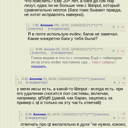
Что пояснить? Ему 20+ лет, а баги до сих пор
лезут, едва ли не больше чем с libinput, который
сравнительно неплох (баги тоже бывают правда,
не хотят исправлять наверно).
7.45
,
Аноним
(
45
), 22:52, 21/04/2022 [
^
] [
^^
] [
^^^
]
+
–
/
[
ответить
]
[
к модератору
]
Я в генте использую evdev, багов не замечал.
Какие конкретно баги у тебя были?
8.48
,
Аноним
(
8
), 10:31, 22/04/2022 [
^
] [
^^
] [
^^^
]
+
–
/
[
ответить
]
[
к модератору
]
Глюки мышки и что-то с хоткеями Ещё с геймпадом
из-за этого evdev постоянно сра...
текст свёрнут,
показать
–1
4.33
,
Аноним
(
6
), 04:00, 21/04/2022 [
^
] [
^^
] [
^^^
] [
ответить
]
+
–
[
↑
] [
к модератору
]
/
у меня иксы есть, а какой-то libinput - всегда есть. при
его удалении сносится пол системы, включая,
например, qt5/qt6 (давай, как баран, зацепись за
пример с qt и только на эту часть отвечай)
–1
5.34
,
Аноним
(
6
), 04:01, 21/04/2022 [
^
] [
^^
] [
^^^
] [
ответить
]
+
–
[
к модератору
]
/
отвечать про qt желательно в духе "не нужно, кокoко,