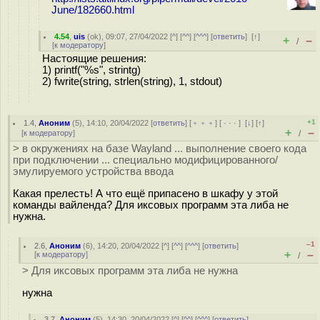
June/182660.html
4.54
,
uis
(
ok
), 09:07, 27/04/2022 [
^
] [
^^
] [
^^^
] [
ответить
]
[
↑
]
+
–
/
[
к модератору
]
Настоящие решения:
1) printf("%s", strintg)
2) fwrite(string, strlen(string), 1, stdout)
+1
1.4
,
Аноним
(
5
), 14:10, 20/04/2022 [
ответить
] [
﹢﹢﹢
] [
· · ·
]
[
↓
] [
↑
]
+
–
[
к модератору
]
/
> в окружениях на базе Wayland ... выполнение своего кода
при подключении ... специально модифицированного/
эмулируемого устройства ввода
Какая прелесть! А что ещё припасено в шкафу у этой
команды вайленда? Для иксовых программ эта либа не
нужна.
–1
2.6
,
Аноним
(
6
), 14:20, 20/04/2022 [
^
] [
^^
] [
^^^
] [
ответить
]
+
–
[
к модератору
]
/
> Для иксовых программ эта либа не нужна
нужна
3.7
,
Аноним
(
5
), 14:30, 20/04/2022 [
^
] [
^^
] [
^^^
] [
ответить
]