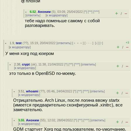
qt плохой"
6.52
,
Аноним
(
5
), 03:09, 25/04/2022 [
^
] [
^^
] [
^^^
]
+
–
/
[
ответить
]
[
к модератору
]
тебе надо поменьше самому с собой
разговаривать.
+3
1.9
,
test
(
??
), 15:19, 20/04/2022 [
ответить
] [
﹢﹢﹢
] [
· · ·
]
[
↓
] [
↑
]
+
–
[
к модератору
]
/
У меня xorg под юзером
2.38
,
crypt
(
ok
), 11:38, 21/04/2022 [
^
] [
^^
] [
^^^
] [
ответить
]
+
–
/
[
к модератору
]
это только в OpenBSD по-моему.
3.51
,
whoami
(
??
), 05:46, 24/04/2022 [
^
] [
^^
] [
^^^
] [
ответить
]
+
–
/
[
к модератору
]
Отрицательно. Arch Linux, после логина ввожу startx
(имеется предварительно сконфигуреный .xinitrc), все
замечательно.
3.55
,
Аноним
(
55
), 12:02, 28/04/2022 [
^
] [
^^
] [
^^^
] [
ответить
]
+
–
/
[
к модератору
]
GDM стартует Xorg под пользователем, по-умолчанию.