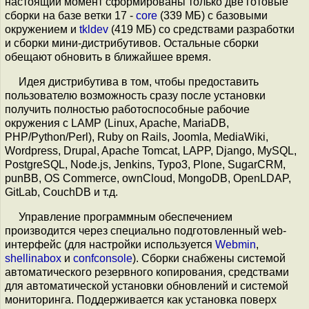
настоящий момент сформированы только две готовые
сборки на базе ветки 17 -
core
(339 МБ) с базовыми
окружением и
tkldev
(419 МБ) со средствами разработки
и сборки мини-дистрибутивов. Остальные сборки
обещают обновить в ближайшее время.
Идея дистрибутива в том, чтобы предоставить
пользователю возможность сразу после установки
получить полностью работоспособные рабочие
окружения с LAMP (Linux, Apache, MariaDB,
PHP/Python/Perl), Ruby on Rails, Joomla, MediaWiki,
Wordpress, Drupal, Apache Tomcat, LAPP, Django, MySQL,
PostgreSQL, Node.js, Jenkins, Typo3, Plone, SugarCRM,
punBB, OS Commerce, ownCloud, MongoDB, OpenLDAP,
GitLab, CouchDB и т.д.
Управление программным обеспечением
производится через специально подготовленный web-
интерфейс (для настройки используется
Webmin
,
shellinabox
и
confconsole
). Сборки снабжены системой
автоматического резервного копирования, средствами
для автоматической установки обновлений и системой
мониторинга. Поддерживается как установка поверх