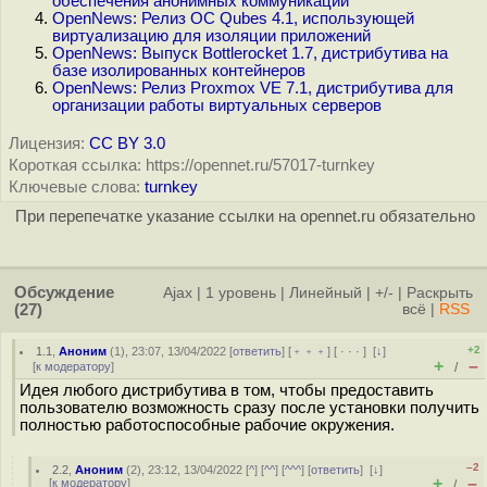
обеспечения анонимных коммуникаций
OpenNews: Релиз ОС Qubes 4.1, использующей
виртуализацию для изоляции приложений
OpenNews: Выпуск Bottlerocket 1.7, дистрибутива на
базе изолированных контейнеров
OpenNews: Релиз Proxmox VE 7.1, дистрибутива для
организации работы виртуальных серверов
Лицензия:
CC BY 3.0
Короткая ссылка: https://opennet.ru/57017-turnkey
Ключевые слова:
turnkey
При перепечатке указание ссылки на opennet.ru обязательно
Обсуждение
Ajax
|
1 уровень
|
Линейный
|
+/-
|
Раскрыть
(27)
всё
|
RSS
+2
1.1
,
Аноним
(
1
), 23:07, 13/04/2022 [
ответить
] [
﹢﹢﹢
] [
· · ·
]
[
↓
]
+
–
[
к модератору
]
/
Идея любого дистрибутива в том, чтобы предоставить
пользователю возможность сразу после установки получить
полностью работоспособные рабочие окружения.
–2
2.2
,
Аноним
(
2
), 23:12, 13/04/2022 [
^
] [
^^
] [
^^^
] [
ответить
]
[
↓
]
+
–
[
к модератору
]
/