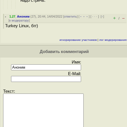
надо стричь.
1.27
,
Аноним
(
27
), 20:44, 14/04/2022 [
ответить
] [
﹢﹢﹢
] [
· · ·
]
[
↑
]
+
–
/
[
к модератору
]
Turkey Linux, бгг)
игнорирование участников
|
лог модерирования
Добавить комментарий
Имя:
E-Mail:
Текст: