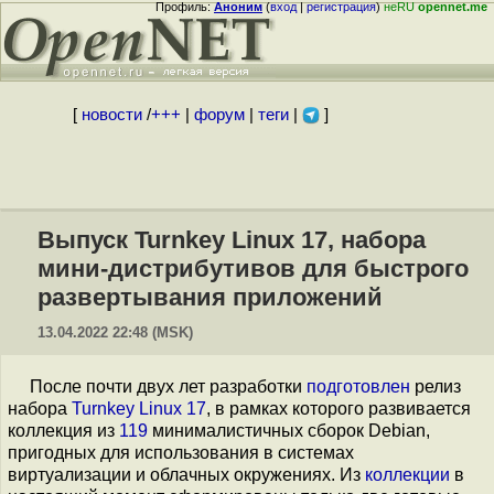
Профиль:
Аноним
(
вход
|
регистрация
)
неRU
opennet.me
[
новости
/
+++
|
форум
|
теги
|
]
Выпуск Turnkey Linux 17, набора
мини-дистрибутивов для быстрого
развертывания приложений
13.04.2022 22:48 (MSK)
После почти двух лет разработки
подготовлен
релиз
набора
Turnkey Linux 17
, в рамках которого развивается
коллекция из
119
минималистичных сборок Debian,
пригодных для использования в системах
виртуализации и облачных окружениях. Из
коллекции
в