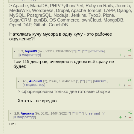
> Apache, MariaDB, PHP/Python/Perl, Ruby on Rails, Joomla,
MediaWiki, Wordpress, Drupal, Apache Tomcat, LAPP, Django,
MySQL, PostgreSQL, Node.js, Jenkins, Typo3, Plone,
SugarCRM, punBB, OS Commerce, ownCloud, MongoDB,
OpenLDAP, GitLab, CouchDB
Натолкать кучу мусора в одну кучу - это рабочее
окружение?!
+2
3.3
,
topin89
(
ok
), 23:28, 13/04/2022 [
^
] [
^^
] [
^^^
] [
ответить
]
+
–
[
к модератору
]
/
Там 119 дистров, очевидно в одном всё сразу не
будет.
+2
4.5
,
Аноним
(
2
), 23:46, 13/04/2022 [
^
] [
^^
] [
^^^
] [
ответить
]
+
–
[
к модератору
]
/
> сформированы только две готовые сборки
Хотеть - не вредно.
+1
2.9
,
Аноним
(
9
), 00:01, 14/04/2022 [
^
] [
^^
] [
^^^
] [
ответить
]
[
↑
]
+
–
[
к модератору
]
/
нет