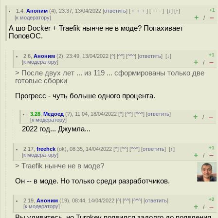
+1
1.4
,
Аноним
(
4
), 23:37, 13/04/2022 [
ответить
] [
﹢﹢﹢
] [
· · ·
]
[
↓
] [
↑
]
+
–
[
к модератору
]
/
А шо Docker + Traefik нынче не в моде? Попахивает
ПоповОС.
+1
2.6
,
Аноним
(
2
), 23:49, 13/04/2022 [
^
] [
^^
] [
^^^
] [
ответить
]
[
↓
]
+
–
[
к модератору
]
/
> После двух лет ... из 119 ... сформированы только две
готовые сборки
Прогресс - чуть больше одного процента.
3.28
,
Медоед
(
?
), 11:04, 18/04/2022 [
^
] [
^^
] [
^^^
] [
ответить
]
+
–
/
[
к модератору
]
2022 год... Джумла...
+1
2.17
,
freehck
(
ok
), 08:35, 14/04/2022 [
^
] [
^^
] [
^^^
] [
ответить
]
[
↑
]
+
–
[
к модератору
]
/
> Traefik нынче не в моде?
Он -- в моде. Но только среди разработчиков.
+2
2.19
,
Аноним
(
19
), 08:44, 14/04/2022 [
^
] [
^^
] [
^^^
] [
ответить
]
+
–
[
к модератору
]
/
Вы удивитесь, но Turnkey появился задолго до появления