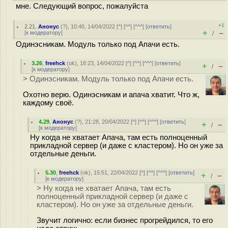
мне. Следующий вопрос, пожалуйста
+1
2.21
,
Анонус
(
?
), 10:40, 14/04/2022 [
^
] [
^^
] [
^^^
] [
ответить
]
+
–
[
к модератору
]
/
Одинэсникам. Модуль только под Апачи есть.
3.26
,
freehck
(
ok
), 18:23, 14/04/2022 [
^
] [
^^
] [
^^^
] [
ответить
]
+
–
/
[
к модератору
]
> Одинэсникам. Модуль только под Апачи есть.
Охотно верю. Одинэсникам и апача хватит. Что ж,
каждому своё.
4.29
,
Анонус
(
?
), 21:28, 20/04/2022 [
^
] [
^^
] [
^^^
] [
ответить
]
+
–
/
[
к модератору
]
Ну когда не хватает Апача, там есть полноценный
прикладной сервер (и даже с кластером). Но он уже за
отдельные деньги.
5.30
,
freehck
(
ok
), 15:51, 22/04/2022 [
^
] [
^^
] [
^^^
] [
ответить
]
+
–
/
[
к модератору
]
> Ну когда не хватает Апача, там есть
полноценный прикладной сервер (и даже с
кластером). Но он уже за отдельные деньги.
Звучит логично: если бизнес прогрейдился, то его