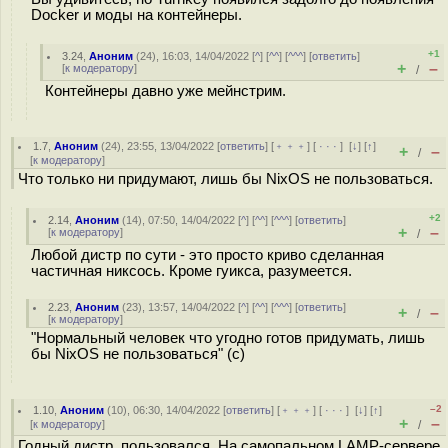
Docker и моды на контейнеры.
+1
3.24
,
Аноним
(
24
), 16:03, 14/04/2022 [
^
] [
^^
] [
^^^
] [
ответить
]
+
–
[
к модератору
]
/
Контейнеры давно уже мейнстрим.
1.7
,
Аноним
(
24
), 23:55, 13/04/2022 [
ответить
] [
﹢﹢﹢
] [
· · ·
]
[
↓
] [
↑
]
+
–
/
[
к модератору
]
Что только ни придумают, лишь бы NixOS не пользоваться.
+2
2.14
,
Аноним
(
14
), 07:50, 14/04/2022 [
^
] [
^^
] [
^^^
] [
ответить
]
+
–
[
к модератору
]
/
Любой дистр по сути - это просто криво сделанная
частичная никсось. Кроме гуикса, разумеется.
2.23
,
Аноним
(
23
), 13:57, 14/04/2022 [
^
] [
^^
] [
^^^
] [
ответить
]
+
–
/
[
к модератору
]
"Нормальный человек что угодно готов придумать, лишь
бы NixOS не пользоваться" (с)
–2
1.10
,
Аноним
(
10
), 06:30, 14/04/2022 [
ответить
] [
﹢﹢﹢
] [
· · ·
]
[
↓
] [
↑
]
+
–
[
к модератору
]
/
Годный дистр, пользовался. На самопальном LAMP-сервере