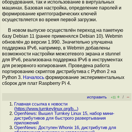
оборудования, так и использование в виртуальных
машинах. Базовая настройка, определение паролей и
формирование криптографических ключей
осуществляется во время первой загрузки.
В новом выпуске осуществлён переход на пакетную
базу Debian 11 (ранее применялся Debian 10). Webmin
обновлён до версии 1.990. Значительно улучшена
поддержка IPv6, например, в Webmin добавлены
возможности настройки межсетевого экрана и stunnel
для IPv6, реализована поддержка IPv6 в инструментах
для резервного копирования. Проведена работа
портированию скриптов дистрибутива с Python 2 на
Python 3.
Началось
формирование экспериментальных
сборок для плат Raspberry Pi 4.
+
–
исправить
/
+11
Главная ссылка к новости
(
https://www.turnkeylinux.org/b...
)
OpenNews: Вышел Turnkey Linux 15, набор мини-
дистрибутивов для быстрого развертывания
приложений
OpenNews: Доступен Whonix 16, дистрибутив для