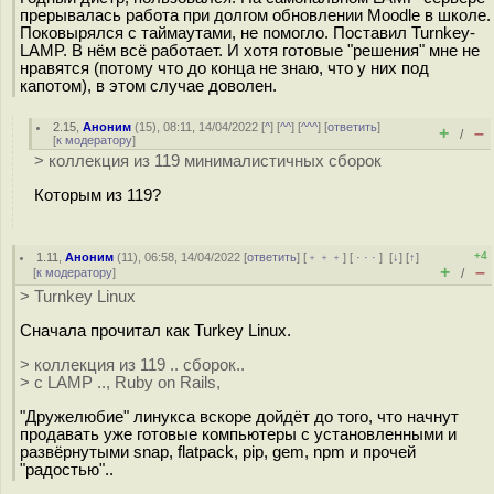
прерывалась работа при долгом обновлении Moodle в школе.
Поковырялся с таймаутами, не помогло. Поставил Turnkey-
LAMP. В нём всё работает. И хотя готовые "решения" мне не
нравятся (потому что до конца не знаю, что у них под
капотом), в этом случае доволен.
2.15
,
Аноним
(
15
), 08:11, 14/04/2022 [
^
] [
^^
] [
^^^
] [
ответить
]
+
–
/
[
к модератору
]
> коллекция из 119 минималистичных сборок
Которым из 119?
+4
1.11
,
Аноним
(
11
), 06:58, 14/04/2022 [
ответить
] [
﹢﹢﹢
] [
· · ·
]
[
↓
] [
↑
]
+
–
[
к модератору
]
/
> Turnkey Linux
Сначала прочитал как Turkey Linux.
> коллекция из 119 .. сборок..
> с LAMP .., Ruby on Rails,
"Дружелюбие" линукса вскоре дойдёт до того, что начнут
продавать уже готовые компьютеры с установленными и
развёрнутыми snap, flatpack, pip, gem, npm и прочей
"радостью"..