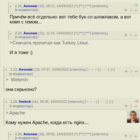
+2
2.16
,
Аноним
(
15
), 08:12, 14/04/2022 [
^
] [
^^
] [
^^^
] [
ответить
]
+
–
[
к модератору
]
/
Причём всё отдельно: вот тебе бук со шлакпаком, а вот
комп с гемом...
2.22
,
Аноним
(
22
), 11:24, 14/04/2022 [
^
] [
^^
] [
^^^
] [
ответить
]
+
–
/
[
к модератору
]
>Сначала прочитал как Turkey Linux.
И я тоже :)
1.13
,
Аноним
(
13
), 07:47, 14/04/2022 [
ответить
] [
﹢﹢﹢
] [
· · ·
]
[
↑
]
+
–
/
[
к модератору
]
> Webmin
они серьезно?
–1
1.18
,
freehck
(
ok
), 08:36, 14/04/2022 [
ответить
] [
﹢﹢﹢
] [
· · ·
]
[
↓
]
+
–
[
к модератору
]
/
> Apache
Кому нужен Apache, когда есть nginx...
2.20
,
Аноним
(
20
), 09:56, 14/04/2022 [
^
] [
^^
] [
^^^
] [
ответить
]
+
–
/
[
к модератору
]